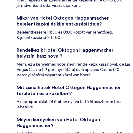
Igen, reptéri transzferjárat rendelkezésre áll. A díj 48 EUR
járművenként oda-vissza utanként.
Mikor van Hotel Oktogon Haggenmacher
bejelentkezési és kijelentkezési ideje?
Bejelentkezésre 14:30 és 0:00 között van lehetőség.
Kijelentkezési idő: 11:00.
Rendelkezik Hotel Oktogon Haggenmacher
helyszíni kaszinóval?
Nem, ez a kényelmes hotel nem rendelkezik kaszinóval, de Las
Vegas Casino (19 percnyi sétára) és Tropicana Casino (20
percnyi sétára) egyaránt közel van hozzá.
Mit csinálhatok Hotel Oktogon Haggenmacher
területén és a közelben?
A napi sportolást 24 órában nyitva tartó fitneszterem teszi
lehetővé.
Milyen környéken van Hotel Oktogon
Haggenmacher?