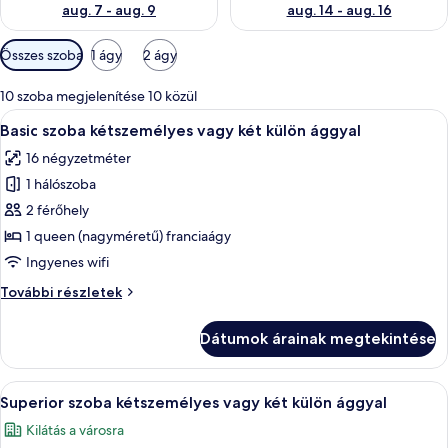
aug. 7 - aug. 9
aug. 14 - aug. 16
Szobákhoz
Összes szoba
1 ágy
2 ágy
rendelkezésre
álló
10 szoba megjelenítése 10 közül
szűrők
A
Egy szállodai szoba, amelyben egy nagy 
7
Basic szoba kétszemélyes vagy két külön ággyal
következő
16 négyzetméter
szoba
1 hálószoba
összes
képének
2 férőhely
megtekintése:
1 queen (nagyméretű) franciaágy
Basic
Ingyenes wifi
szoba
Basic
További részletek
kétszemélyes
szoba
vagy
kétszemélyes
Dátumok árainak megtekintése
vagy
két
két
külön
külön
A
Egy szállodai szoba, amelyben egy nagy
ággyal
8
ággyal
Superior szoba kétszemélyes vagy két külön ággyal
következő
további
Kilátás a városra
részletei
szoba