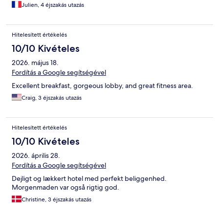
Bon rapport qualité prix.
Julien, 4 éjszakás utazás
Hitelesített értékelés
10/10 Kivételes
2026. május 18.
Fordítás a Google segítségével
Excellent breakfast, gorgeous lobby, and great fitness area.
Craig, 3 éjszakás utazás
Hitelesített értékelés
10/10 Kivételes
2026. április 28.
Fordítás a Google segítségével
Dejligt og lækkert hotel med perfekt beliggenhed.
Morgenmaden var også rigtig god.
Christine, 3 éjszakás utazás