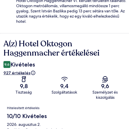
Hotel Oktogon Haggenmacher VI. kerület területén található.
Oktogon metróállomás, villamosmegálló mindössze 1 perc
gyalog, Szent István Bazilika pedig 13 perc sétára van tőle. Az
utazók nagyra értékelik, hogy ez egy kiváló elhelezkedésű
hotel.
A(z) Hotel Oktogon
Értékelések
Haggenmacher értékelései
Kivételes
9,6
927 értékelés
9,8
9,4
9,6
Tisztaság
Szolgáltatások
Személyzet és
kiszolgálás
Értékelések
Hitelesített értékelés
10/10 Kivételes
2026. augusztus 2.