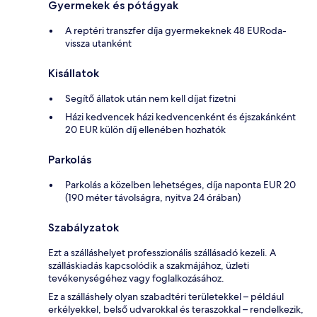
Gyermekek és pótágyak
A reptéri transzfer díja gyermekeknek 48 EURoda-
vissza utanként
Kisállatok
Segítő állatok után nem kell díjat fizetni
Házi kedvencek házi kedvencenként és éjszakánként
20 EUR külön díj ellenében hozhatók
Parkolás
Parkolás a közelben lehetséges, díja naponta EUR 20
(190 méter távolságra, nyitva 24 órában)
Szabályzatok
Ezt a szálláshelyet professzionális szállásadó kezeli. A
szálláskiadás kapcsolódik a szakmájához, üzleti
tevékenységéhez vagy foglalkozásához.
Ez a szálláshely olyan szabadtéri területekkel – például
erkélyekkel, belső udvarokkal és teraszokkal – rendelkezik,