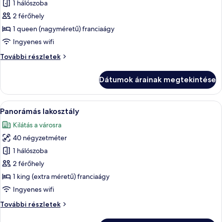
képének
1 hálószoba
megtekintése:
2 férőhely
Junior
1 queen (nagyméretű) franciaágy
szoba
Ingyenes wifi
Junior
További részletek
szoba
további
Dátumok árainak megtekintése
részletei
A
Egy modern szoba, nagy tetőablakkal, 
5
Panorámás lakosztály
következő
Kilátás a városra
szoba
40 négyzetméter
összes
képének
1 hálószoba
megtekintése:
2 férőhely
Panorámás
1 king (extra méretű) franciaágy
lakosztály
Ingyenes wifi
Panorámás
További részletek
lakosztály
további