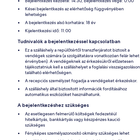
Bejelentkezés kezdete: 14:30, bejelentkezés vége: 0:00
Kései bejelentkezés az elérhetőség függvényében
lehetséges
A bejelentkezés alsó korhatára: 18 év
Kijelentkezési idő: 11:00
Tudnivalók a bejelentkezéssel kapcsolatban
Ez a szálláshely a repülőtértől transzferjáratot biztosít a
vendégek számára (a szolgáltatásra vonatkozóan felár lehet
érvényben). A vendégeknek az érkezésükről előzetesen
tájékoztatniuk kell a szálláshelyet a foglalási visszaigazoláson
található elérhetőségen.
A recepciós személyzet fogadja a vendégeket érkezéskor.
A szálláshely által biztosított információk fordításához
automatikus eszközöket használhatunk.
A bejelentkezéshez szükséges
Az esetlegesen felmerülő költségek fedezetéül
hitelkártyás, bankkártyás vagy készpénzes kaució
szükséges
Fényképes személyazonosító okmány szükséges lehet