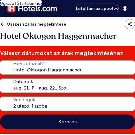
Ugrás a fő tartalomhoz
Letöltöm az appot
Összes szállás megtekintése
Hotel Oktogon Haggenmacher
Válassz dátumokat az árak megtekintéséhez
Hová utaznál?
Dátumok
Vendégek
Keresés