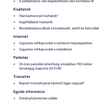
A szálláshelyre való bejelentkezés alsó korhatára 18
Kisállatok
Házi kedvencek hozhatók*
Segítőállatok hozhatók
Rendelkezésre állnak a következők: etető és itató tálak
Internet
Ingyenes wifikapcsolat a nyilvános helyiségekben
Ingyenes wifikapcsolat a szobákban
Parkolás
24 órás parkolási lehetőség a közelben 190 méter
távolságig (naponta 20 EUR)
Transzfer
Reptéri transzferjárat kérhető (éjjel-nappal)*
Egyéb információ
Dohányfüstmentes szállás