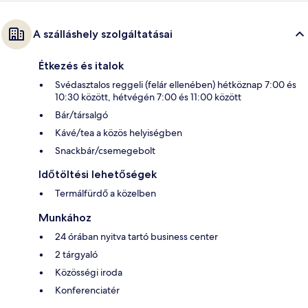
A szálláshely szolgáltatásai
Étkezés és italok
Svédasztalos reggeli (felár ellenében) hétköznap 7:00 és
10:30 között, hétvégén 7:00 és 11:00 között
Bár/társalgó
Kávé/tea a közös helyiségben
Snackbár/csemegebolt
Időtöltési lehetőségek
Termálfürdő a közelben
Munkához
24 órában nyitva tartó business center
2 tárgyaló
Közösségi iroda
Konferenciatér