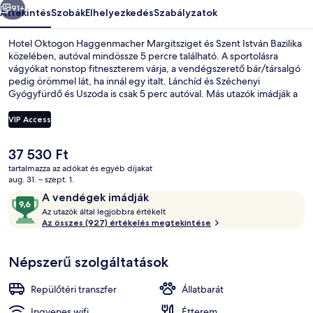
91+
Áttekintés
Szobák
Elhelyezkedés
Szabályzatok
Hotel Oktogon Haggenmacher Margitsziget és Szent István Bazilika
közelében, autóval mindössze 5 percre található. A sportolásra
vágyókat nonstop fitneszterem várja, a vendégszerető bár/társalgó
pedig örömmel lát, ha innál egy italt. Lánchíd és Széchenyi
Gyógyfürdő és Uszoda is csak 5 perc autóval. Más utazók imádják a
szálláshely következő jellemzőit: segítőkész személyzet és reggeli.
Rövid sétával megközelíthető a tömegközlekedés: Oktogon
VIP Access
metróállomás, villamosmegálló és Oktogon metrómegálló is a
közvetlen közelében van.
A
37 530 Ft
Belső rész
jelenlegi
tartalmazza az adókat és egyéb díjakat
ár
aug. 31. – szept. 1.
37 530 Ft
Értékelések
9,6
A vendégek imádják
A
ennyiből:
Az utazók által legjobbra értékelt
z
Az összes (927) értékelés megtekintése
10,
A
u
vendégek
Népszerű szolgáltatások
t
imádják
a
z
Repülőtéri transzfer
Állatbarát
ó
k
Ingyenes wifi
Étterem