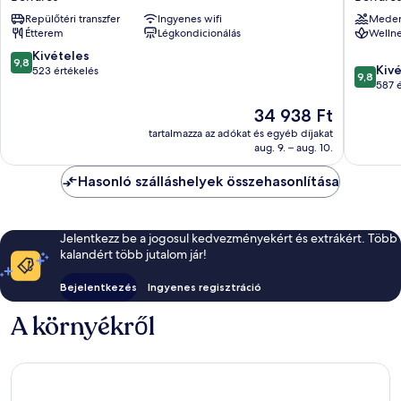
Avenue
–
Repülőtéri transzfer
Ingyenes wifi
Mede
Hotel
Csak
Étterem
Légkondicionálás
Wellne
Belváros
felnőtt
Belváros
9.8
Kivételes
9,8
9.8
Kiv
ennyiből:
523 értékelés
9,8
ennyiből
587 
10,
10,
Kivételes,
Az
34 938 Ft
Kivétele
523
ár
587
tartalmazza az adókat és egyéb díjakat
értékelés
34 938 Ft
aug. 9. – aug. 10.
értékelé
Hasonló szálláshelyek összehasonlítása
Jelentkezz be a jogosul kedvezményekért és extrákért. Több
kalandért több jutalom jár!
Bejelentkezés
Ingyenes regisztráció
A környékről