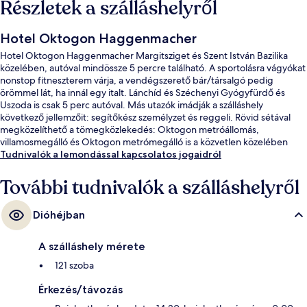
Részletek a szálláshelyről
Hotel Oktogon Haggenmacher
Hotel Oktogon Haggenmacher Margitsziget és Szent István Bazilika
közelében, autóval mindössze 5 percre található. A sportolásra vágyókat
nonstop fitneszterem várja, a vendégszerető bár/társalgó pedig
örömmel lát, ha innál egy italt. Lánchíd és Széchenyi Gyógyfürdő és
Uszoda is csak 5 perc autóval. Más utazók imádják a szálláshely
következő jellemzőit: segítőkész személyzet és reggeli. Rövid sétával
megközelíthető a tömegközlekedés: Oktogon metróállomás,
villamosmegálló és Oktogon metrómegálló is a közvetlen közelében
van.
Tudnivalók a lemondással kapcsolatos jogaidról
További tudnivalók a szálláshelyről
Dióhéjban
A szálláshely mérete
121 szoba
Érkezés/távozás