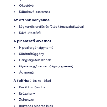
Okostévé
Kábeltévé-csatornák
Az otthon kényelme
Légkondicionálás és fűtés klímaszabályzóval
Kávé-/teafőző
A pihentető alváshoz
Hipoallergén ágynemű
Sötétítőfüggöny
Hangszigetelt szobák
Gyerekágy/csecsemőágy (ingyenes)
Ágynemű
A felfrissülés kellékei
Privát fürdőszoba
Esőzuhany
Zuhanyzó
Ingyenes piperecikkek