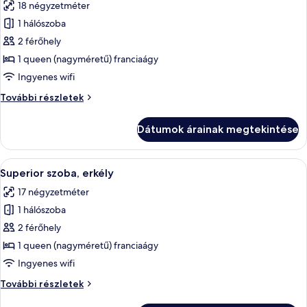
18 négyzetméter
összes
képének
1 hálószoba
megtekintése:
2 férőhely
Superior
1 queen (nagyméretű) franciaágy
szoba
Ingyenes wifi
kétszemélyes
Superior
További részletek
vagy
szoba
két
kétszemélyes
Dátumok árainak megtekintése
külön
vagy
két
ággyal
külön
A
Egy szállodai szoba, amelyben egy nagy
8
ággyal
Superior szoba, erkély
következő
további
17 négyzetméter
részletei
szoba
1 hálószoba
összes
képének
2 férőhely
megtekintése:
1 queen (nagyméretű) franciaágy
Superior
Ingyenes wifi
szoba,
Superior
További részletek
erkély
szoba,