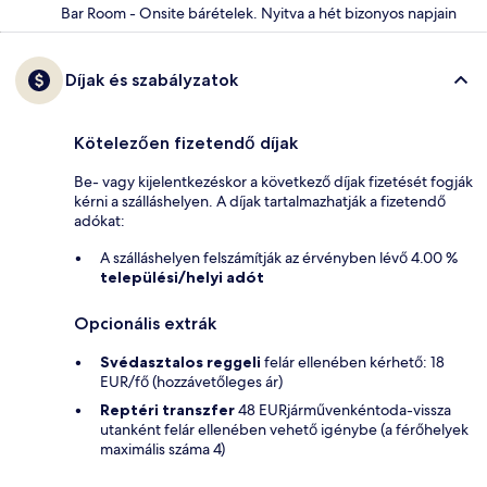
Bar Room - Onsite bárételek. Nyitva a hét bizonyos napjain
Díjak és szabályzatok
Kötelezően fizetendő díjak
Be- vagy kijelentkezéskor a következő díjak fizetését fogják
kérni a szálláshelyen. A díjak tartalmazhatják a fizetendő
adókat:
A szálláshelyen felszámítják az érvényben lévő 4.00 %
települési/helyi adót
Opcionális extrák
Svédasztalos reggeli
felár ellenében kérhető: 18
EUR/fő (hozzávetőleges ár)
Reptéri transzfer
48 EURjárművenkéntoda-vissza
utanként felár ellenében vehető igénybe (a férőhelyek
maximális száma 4)