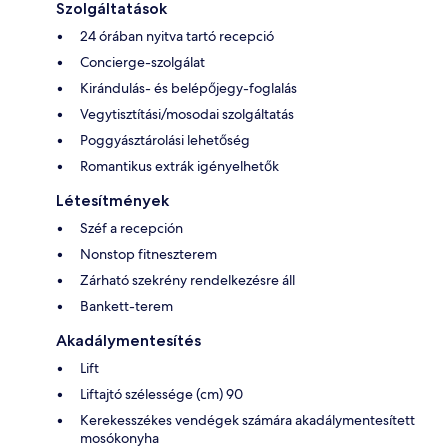
Szolgáltatások
24 órában nyitva tartó recepció
Concierge-szolgálat
Kirándulás- és belépőjegy-foglalás
Vegytisztítási/mosodai szolgáltatás
Poggyásztárolási lehetőség
Romantikus extrák igényelhetők
Létesítmények
Széf a recepción
Nonstop fitneszterem
Zárható szekrény rendelkezésre áll
Bankett-terem
Akadálymentesítés
Lift
Liftajtó szélessége (cm) 90
Kerekesszékes vendégek számára akadálymentesített
mosókonyha