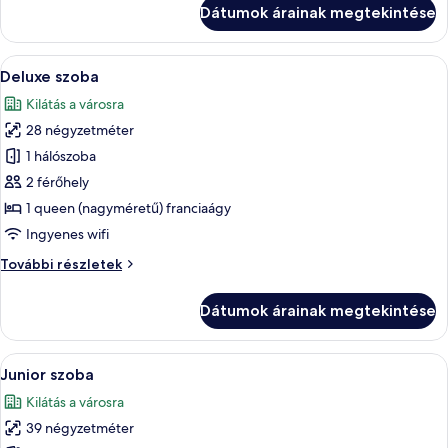
erkély
Dátumok árainak megtekintése
további
részletei
A
Egy modern szállodai szoba, amelyben e
8
Deluxe szoba
következő
Kilátás a városra
szoba
28 négyzetméter
összes
képének
1 hálószoba
megtekintése:
2 férőhely
Deluxe
1 queen (nagyméretű) franciaágy
szoba
Ingyenes wifi
Deluxe
További részletek
szoba
további
Dátumok árainak megtekintése
részletei
A
Egy szoba, amelyben két ágy, egy íróas
4
Junior szoba
következő
Kilátás a városra
szoba
39 négyzetméter
összes