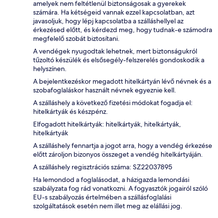
amelyek nem feltétlenül biztonságosak a gyerekek
számára. Ha kétségeid vannak ezzel kapcsolatban, azt
javasoljuk, hogy lépj kapcsolatba a szálláshellyel az
érkezésed előtt, és kérdezd meg, hogy tudnak-e számodra
megfelelő szobát biztosítani.
A vendégek nyugodtak lehetnek, mert biztonságukról
tűzoltó készülék és elsősegély-felszerelés gondoskodik a
helyszínen.
A bejelentkezéskor megadott hitelkártyán lévő névnek és a
szobafoglaláskor használt névnek egyeznie kell.
A szálláshely a következő fizetési módokat fogadja el:
hitelkártyák és készpénz.
Elfogadott hitelkártyák: hitelkártyák, hitelkártyák,
hitelkártyák
A szálláshely fennartja a jogot arra, hogy a vendég érkezése
előtt zároljon bizonyos összeget a vendég hitelkártyáján.
A szálláshely regisztrációs száma: SZ22037895
Ha lemondod a foglalásodat, a házigazda lemondási
szabályzata fog rád vonatkozni. A fogyasztók jogairól szóló
EU-s szabályozás értelmében a szállásfoglalási
szolgáltatások esetén nem illet meg az elállási jog.