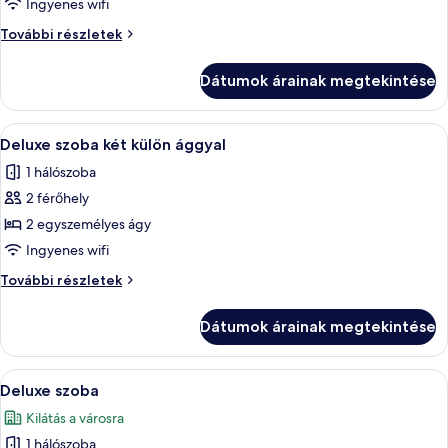
Ingyenes wifi
szoba
Superior
További részletek
két
szoba
külön
két
Dátumok árainak megtekintése
külön
ággyal
ággyal
további
A
Egy szállodai szoba két ággyal, íróaszta
6
részletei
Deluxe szoba két külön ággyal
következő
1 hálószoba
szoba
2 férőhely
összes
képének
2 egyszemélyes ágy
megtekintése:
Ingyenes wifi
Deluxe
Deluxe
További részletek
szoba
szoba
két
két
Dátumok árainak megtekintése
külön
külön
ággyal
ággyal
további
A
Egy szállodai szoba, amelyben egy nagy
5
részletei
Deluxe szoba
következő
Kilátás a városra
szoba
1 hálószoba