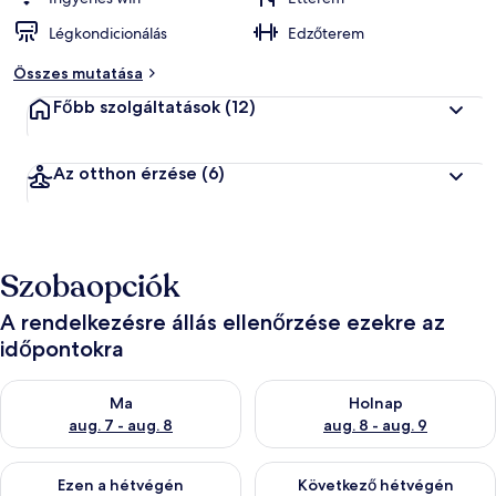
Légkondicionálás
Edzőterem
á
l
Összes mutatása
t
a
Főbb szolgáltatások
(12)
l
l
Az otthon érzése
(6)
e
g
j
o
b
Szobaopciók
b
r
a
A rendelkezésre állás ellenőrzése ezekre az
időpontokra
é
r
A ma esti rendelkezésre állás ellenőrzése: aug. 7 - aug. 8
A holnapi rendelkezésre állás e
t
Ma
Holnap
é
aug. 7 - aug. 8
aug. 8 - aug. 9
k
e
A mostani hétvégi rendelkezésre állás ellenőrzése: aug. 7 - aug
A következő hétvégi rendelkezé
l
Ezen a hétvégén
Következő hétvégén
t