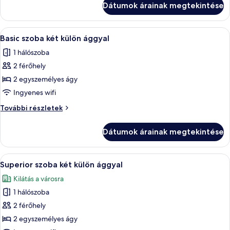
Dátumok árainak megtekintése
részletei
A
Egy szállodai szoba két ággyal, egy pir
5
Basic szoba két külön ággyal
következő
1 hálószoba
szoba
2 férőhely
összes
képének
2 egyszemélyes ágy
megtekintése:
Ingyenes wifi
Basic
Basic
További részletek
szoba
szoba
két
két
Dátumok árainak megtekintése
külön
külön
ággyal
ággyal
további
A
Egy szállodai szoba két ággyal, piros f
7
részletei
Superior szoba két külön ággyal
következő
Kilátás a városra
szoba
1 hálószoba
összes
képének
2 férőhely
megtekintése:
2 egyszemélyes ágy
Superior