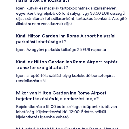
háziállatok behozatalát?
Igen, kutyák és macskák tartózkodhatnak a szálláshelyen,
egyenként legfeljebb 66 font súlyig. Egy 38.50 EUR összegű
díjat számítanak fel szállásonként, tartózkodásonként. A segítő
állatokra nem vonatkoznak díjak..
Kínál Hilton Garden Inn Rome Airport helyszíni
parkolási lehetőséget?
Igen. Az egyéni parkolás költsége 25 EUR naponta.
Kínál ez Hilton Garden Inn Rome Airport reptéri
transzfer szolgáltatást?
Igen, a reptértől a szálláshelyig közlekedő transzferjárat
rendelkezésre áll.
Mikor van Hilton Garden Inn Rome Airport
bejelentkezési és kijelentkezési ideje?
Bejelentkezésre 15:00 és tetszőleges időpont között van
lehetőség. Kijelentkezési idő: 12:00. Érintés nélküli
kijelentkezés igénybe vehető.