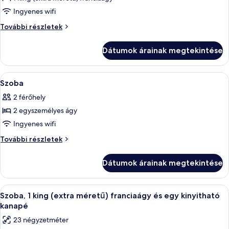
összes
képének
Ingyenes wifi
megtekintése:
Szoba
További részletek
Szoba
további
részletei
Dátumok árainak megtekintése
A
Select Comfort-matrac, széf a szobába
2
Szoba
következő
2 férőhely
szoba
2 egyszemélyes ágy
összes
képének
Ingyenes wifi
megtekintése:
Szoba
További részletek
Szoba
további
részletei
Dátumok árainak megtekintése
A
Egy kétágyas szoba, íróasztallal, számít
2
Szoba, 1 king (extra méretű) franciaágy és egy kinyitható
következő
kanapé
szoba
23 négyzetméter
összes