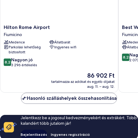
Hilton
Best
Hilton Rome Airport
Best W
Rome
Western
Fiumicino
Fiumicin
Airport
Hotel
Medence
Állatbarát
Mede
Fiumicino
Rome
Parkolási lehetőség
Ingyenes wifi
Állatb
Airport
biztosított
Fiumicin
8.2
Nag
8,2
8.2
Nagyon jó
központ
ennyiből
2 073
8,2
ennyiből:
3 296 értékelés
10,
10,
Nagyon
Az
86 902 Ft
Nagyon
jó,
ár
jó,
tartalmazza az adókat és egyéb díjakat
2 073
86 902 Ft
aug. 11. – aug. 12.
3 296
értékelé
értékelés
Hasonló szálláshelyek összehasonlítása
Jelentkezz be a jogosul kedvezményekért és extrákért. Több
kalandért több jutalom jár!
Bejelentkezés
Ingyenes regisztráció