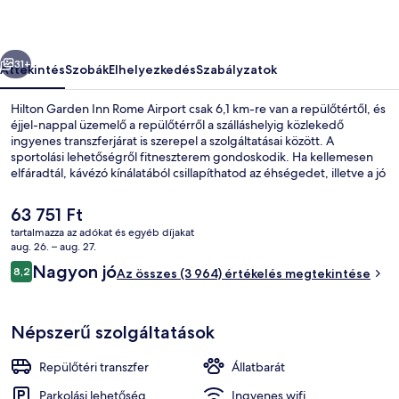
képgalériája
őző
Következő
31+
Áttekintés
Szobák
Elhelyezkedés
Szabályzatok
Hilton Garden Inn Rome Airport csak 6,1 km-re van a repülőtértől, és
éjjel-nappal üzemelő a repülőtérről a szálláshelyig közlekedő
ingyenes transzferjárat is szerepel a szolgáltatásai között. A
sportolási lehetőségről fitneszterem gondoskodik. Ha kellemesen
elfáradtál, kávézó kínálatából csillapíthatod az éhségedet, illetve a jó
hangulatú bár/társalgó is vár egy italra. A szálláshely snack
bár/delikát és terasz jóvoltából még nívósabb. Más utazók
A
63 751 Ft
nagyszerű véleménnyel vannak a szálláshely következő jellemzőiről:
jelenlegi
tartalmazza az adókat és egyéb díjakat
segítőkész személyzet és reggeli.
ár
aug. 26. – aug. 27.
Reggeli, ebéd és vacsora
63 751 Ft
Értékelések
Nagyon jó
8,2
Az összes (3 964) értékelés megtekintése
8,2 ennyiből: 10
Népszerű szolgáltatások
Repülőtéri transzfer
Állatbarát
Parkolási lehetőség
Ingyenes wifi