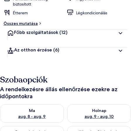
biztosított
Étterem
Légkondicionálás
Összes mutatása
Főbb szolgáltatások
(12)
Az otthon érzése
(6)
Szobaopciók
A rendelkezésre állás ellenőrzése ezekre az
időpontokra
A ma esti rendelkezésre állás ellenőrzése: aug. 8 - aug. 9
A holnapi rendelkezésre állás e
Ma
Holnap
aug. 8 - aug. 9
aug. 9 - aug. 10
A mostani hétvégi rendelkezésre állás ellenőrzése: aug. 14 - au
A következő hétvégi rendelkezé