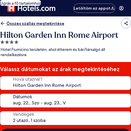
Ugrás a fő tartalomhoz
Letöltöm az appot
Összes szállás megtekintése
Hilton Garden Inn Rome Airport
4.0
csillagos
Hotel Fiumicino területén, ahol étterem és bár/társalgó áll
szálláshely
rendelkezésre
Válassz dátumokat az árak megtekintéséhez
Hová utaznál?
Dátumok
Vendégek