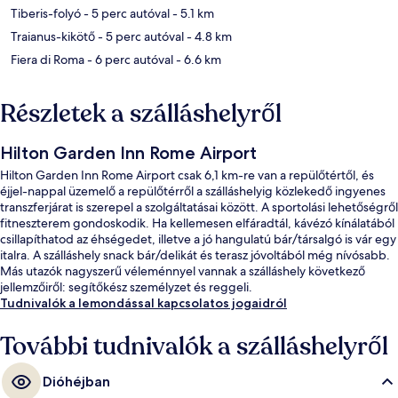
Tiberis-folyó
- 5 perc autóval
- 5.1 km
Traianus-kikötő
- 5 perc autóval
- 4.8 km
Fiera di Roma
- 6 perc autóval
- 6.6 km
Részletek a szálláshelyről
Hilton Garden Inn Rome Airport
Hilton Garden Inn Rome Airport csak 6,1 km-re van a repülőtértől, és
éjjel-nappal üzemelő a repülőtérről a szálláshelyig közlekedő ingyenes
transzferjárat is szerepel a szolgáltatásai között. A sportolási lehetőségről
fitneszterem gondoskodik. Ha kellemesen elfáradtál, kávézó kínálatából
csillapíthatod az éhségedet, illetve a jó hangulatú bár/társalgó is vár egy
italra. A szálláshely snack bár/delikát és terasz jóvoltából még nívósabb.
Más utazók nagyszerű véleménnyel vannak a szálláshely következő
jellemzőiről: segítőkész személyzet és reggeli.
Tudnivalók a lemondással kapcsolatos jogaidról
További tudnivalók a szálláshelyről
Dióhéjban