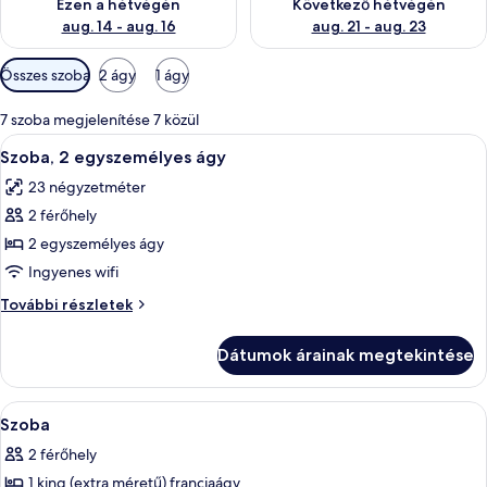
Ezen a hétvégén
Következő hétvégén
aug. 14 - aug. 16
aug. 21 - aug. 23
Szobákhoz
Összes szoba
2 ágy
1 ágy
rendelkezésre
álló
7 szoba megjelenítése 7 közül
szűrők
A
Egy szállodai szoba két ággyal, íróasz
2
Szoba, 2 egyszemélyes ágy
következő
23 négyzetméter
szoba
2 férőhely
összes
képének
2 egyszemélyes ágy
megtekintése:
Ingyenes wifi
Szoba,
Szoba,
További részletek
2
2
egyszemélyes
egyszemélyes
Dátumok árainak megtekintése
ágy
ágy
további
részletei
A
Select Comfort-matrac, széf a szobába
3
Szoba
következő
2 férőhely
szoba
1 king (extra méretű) franciaágy