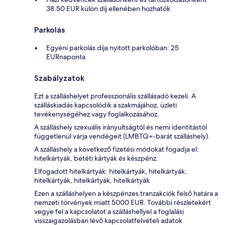
38.50 EUR külön díj ellenében hozhatók
Parkolás
Egyéni parkolás díja nyitott parkolóban: 25
EURnaponta
Szabályzatok
Ezt a szálláshelyet professzionális szállásadó kezeli. A
szálláskiadás kapcsolódik a szakmájához, üzleti
tevékenységéhez vagy foglalkozásához.
A szálláshely szexuális irányultságtól és nemi identitástól
függetlenül várja vendégeit (LMBTQ+-barát szálláshely).
A szálláshely a következő fizetési módokat fogadja el:
hitelkártyák, betéti kártyák és készpénz.
Elfogadott hitelkártyák: hitelkártyák, hitelkártyák,
hitelkártyák, hitelkártyák, hitelkártyák
Ezen a szálláshelyen a készpénzes tranzakciók felső határa a
nemzeti törvények miatt 5000 EUR. További részletekért
vegye fel a kapcsolatot a szálláshellyel a foglalási
visszaigazolásban lévő kapcsolatfelvételi adatok