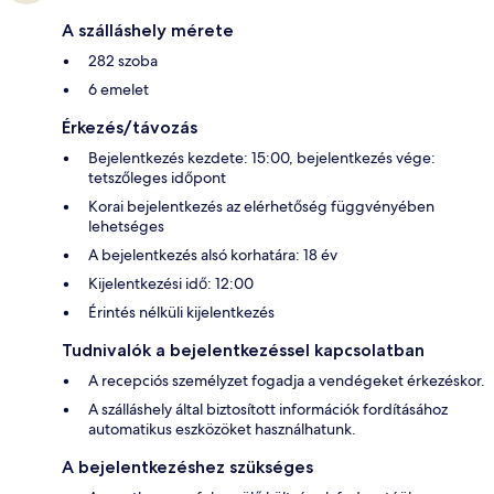
A szálláshely mérete
282 szoba
6 emelet
Érkezés/távozás
Bejelentkezés kezdete: 15:00, bejelentkezés vége:
tetszőleges időpont
Korai bejelentkezés az elérhetőség függvényében
lehetséges
A bejelentkezés alsó korhatára: 18 év
Kijelentkezési idő: 12:00
Érintés nélküli kijelentkezés
Tudnivalók a bejelentkezéssel kapcsolatban
A recepciós személyzet fogadja a vendégeket érkezéskor.
A szálláshely által biztosított információk fordításához
automatikus eszközöket használhatunk.
A bejelentkezéshez szükséges