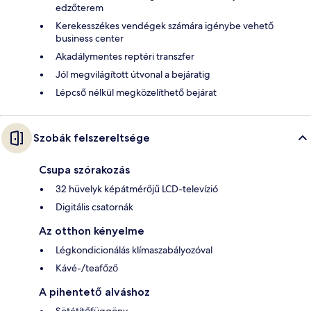
edzőterem
Kerekesszékes vendégek számára igénybe vehető
business center
Akadálymentes reptéri transzfer
Jól megvilágított útvonal a bejáratig
Lépcső nélkül megközelíthető bejárat
Szobák felszereltsége
Csupa szórakozás
32 hüvelyk képátmérőjű LCD-televízió
Digitális csatornák
Az otthon kényelme
Légkondicionálás klímaszabályozóval
Kávé-/teafőző
A pihentető alváshoz