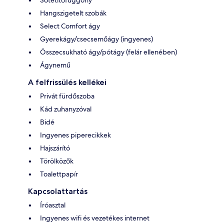
Sötétítőfüggöny
Hangszigetelt szobák
Select Comfort ágy
Gyerekágy/csecsemőágy (ingyenes)
Összecsukható ágy/pótágy (felár ellenében)
Ágynemű
A felfrissülés kellékei
Privát fürdőszoba
Kád zuhanyzóval
Bidé
Ingyenes piperecikkek
Hajszárító
Törölközők
Toalettpapír
Kapcsolattartás
Íróasztal
Ingyenes wifi és vezetékes internet