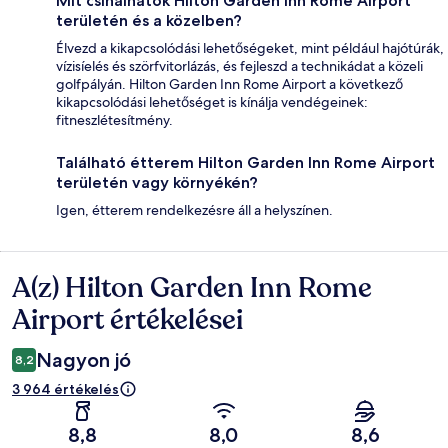
Mit csinálhatok Hilton Garden Inn Rome Airport
területén és a közelben?
Élvezd a kikapcsolódási lehetőségeket, mint például hajótúrák,
vízisíelés és szörfvitorlázás, és fejleszd a technikádat a közeli
golfpályán. Hilton Garden Inn Rome Airport a következő
kikapcsolódási lehetőséget is kínálja vendégeinek:
fitneszlétesítmény.
Található étterem Hilton Garden Inn Rome Airport
területén vagy környékén?
Igen, étterem rendelkezésre áll a helyszínen.
A(z) Hilton Garden Inn Rome
Értékelések
Airport értékelései
Nagyon jó
8,2
3 964 értékelés
8,8
8,0
8,6