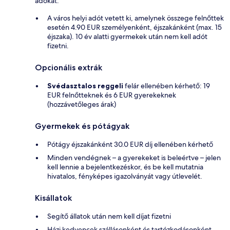
adókat:
A város helyi adót vetett ki, amelynek összege felnőttek
esetén 4.90 EUR személyenként, éjszakánként (max. 15
éjszaka). 10 év alatti gyermekek után nem kell adót
fizetni.
Opcionális extrák
Svédasztalos reggeli
felár ellenében kérhető: 19
EUR felnőtteknek és 6 EUR gyerekeknek
(hozzávetőleges árak)
Gyermekek és pótágyak
Pótágy éjszakánként 30.0 EUR díj ellenében kérhető
Minden vendégnek – a gyerekeket is beleértve – jelen
kell lennie a bejelentkezéskor, és be kell mutatnia
hivatalos, fényképes igazolványát vagy útlevelét.
Kisállatok
Segítő állatok után nem kell díjat fizetni
Házi kedvencek szállásonként és tartózkodásonként