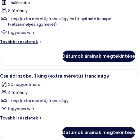
1 hálószoba
képének
3 férőhely
megtekintése:
Szoba,
1 king (extra méretű) franciaágy és 1 kinyitható kanapé
(kétszemélyes ágyméret)
1
Ingyenes wifi
king
(extra
Szoba,
További részletek
méretű)
1
king
franciaágy
Dátumok árainak megtekintése
(extra
és
méretű)
egy
franciaágy
A
Egy szállodai szoba, amelyben található 
5
és
kinyitható
Családi szoba, 1 king (extra méretű) franciaágy
következő
egy
kanapé
30 négyzetméter
kinyitható
szoba
kanapé
4 férőhely
összes
további
képének
1 king (extra méretű) franciaágy
részletei
megtekintése:
Ingyenes wifi
Családi
Családi
További részletek
szoba,
szoba,
1
1
Dátumok árainak megtekintése
king
king