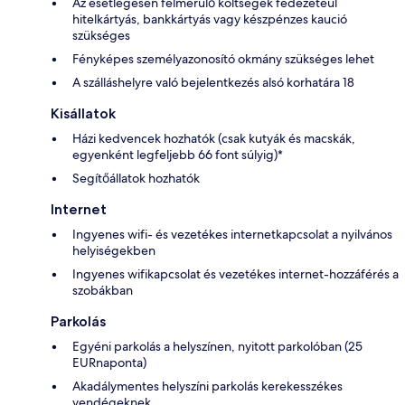
Az esetlegesen felmerülő költségek fedezetéül
hitelkártyás, bankkártyás vagy készpénzes kaució
szükséges
Fényképes személyazonosító okmány szükséges lehet
A szálláshelyre való bejelentkezés alsó korhatára 18
Kisállatok
Házi kedvencek hozhatók (csak kutyák és macskák,
egyenként legfeljebb 66 font súlyig)*
Segítőállatok hozhatók
Internet
Ingyenes wifi- és vezetékes internetkapcsolat a nyilvános
helyiségekben
Ingyenes wifikapcsolat és vezetékes internet-hozzáférés a
szobákban
Parkolás
Egyéni parkolás a helyszínen, nyitott parkolóban (25
EURnaponta)
Akadálymentes helyszíni parkolás kerekesszékes
vendégeknek