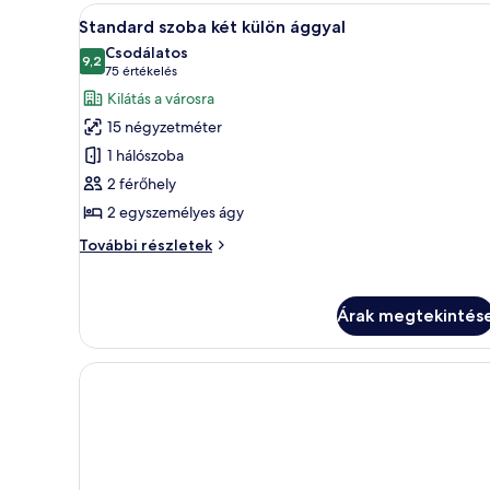
külön
A
Egy modern szállodai szoba, mel
8
ággyal
Standard szoba két külön ággyal
következő
további
Csodálatos
részletei
szoba
9,2
10-ből 9,2
(75
75 értékelés
összes
értékelés)
Kilátás a városra
képének
15 négyzetméter
megtekintése:
1 hálószoba
Standard
2 férőhely
szoba
2 egyszemélyes ágy
két
külön
Standard
További részletek
ággyal
szoba
két
külön
Árak megtekintés
ággyal
további
részletei