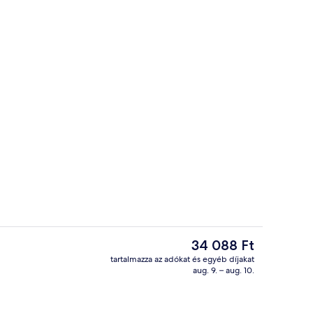
Bár (a szálláshelyen)
A
34 088 Ft
jelenlegi
tartalmazza az adókat és egyéb díjakat
ár
aug. 9. – aug. 10.
Deluxe szoba kétszemélyes ággyal | T
34 088 Ft