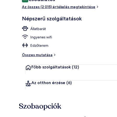
9,0 ennyiből: 10
Az összes (2 015) értékelés megtekintése
Kültéri pezs
Népszerű szolgáltatások
Állatbarát
Ingyenes wifi
Edzőterem
Összes mutatása
Főbb szolgáltatások
(12)
Az otthon érzése
(6)
Szobaopciók