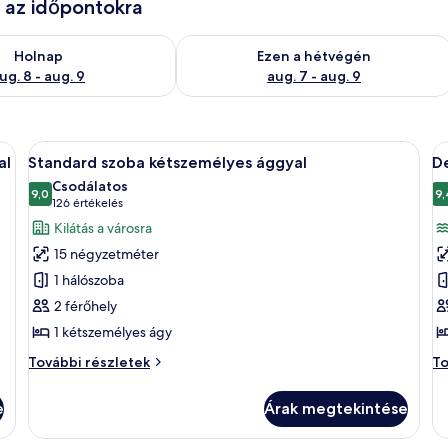
e az időpontokra
g. 8
elkezésre állás ellenőrzése: aug. 8 - aug. 9
A mostani hétvégi rendelkezésre állás 
Holnap
Ezen a hétvégén
ug. 8 - aug. 9
aug. 7 - aug. 9
alálható egy ágy, egy íróasztal, egy szék és egy nagy ablak, melyből kilátás ny
A
Egy szállodai szoba, amelyben van egy á
A
8
al
Standard szoba kétszemélyes ággyal
D
következő
k
Csodálatos
szoba
9,0
s
9,
10-ből 9,0
(126
126 értékelés
összes
ö
értékelés)
Kilátás a városra
képének
k
15 négyzetméter
megtekintése:
m
1 hálószoba
Standard
D
2 férőhely
szoba
s
1 kétszemélyes ágy
kétszemélyes
k
ággyal
á
Standard
De
További részletek
To
szoba
sz
kétszemélyes
ké
e
Árak megtekintése
ággyal
ág
további
to