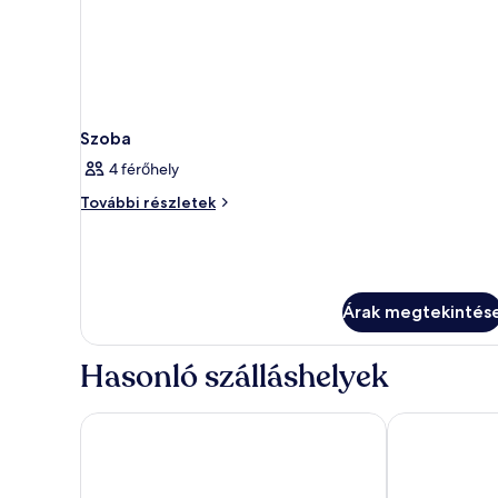
Szoba
4 férőhely
Szoba
További részletek
további
részletei
Árak megtekintés
Hasonló szálláshelyek
Vox Hotel
Home Hotel V