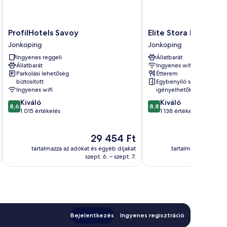
ProfilHotels
Elite
ProfilHotels Savoy
Elite Stora Hotellet
Savoy
Stora
Jonkoping
Jonkoping
Jonkoping
Hotellet
Ingyenes reggeli
Állatbarát
Jönköping
Állatbarát
Ingyenes wifi
Jonkoping
Parkolási lehetőség
Étterem
biztosított
Egybenyíló szobák
Ingyenes wifi
igényelhetők
8.6
8.8
Kiváló
Kiváló
8,6
8,8
ennyiből:
ennyiből:
1 015 értékelés
1 138 értékelés
10,
10,
Kiváló,
Kiváló,
Az
29 454 Ft
1 015
1 138
ár
értékelés
értékelés
tartalmazza az adókat és egyéb díjakat
tartalmazza az adóka
29 454 Ft
szept. 6. – szept. 7.
Bejelentkezés
Ingyenes regisztráció