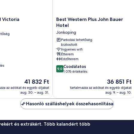
Best
 Victoria
Best Western Plus John Bauer
Western
Hotel
Plus
Jonkoping
etőség
John
Bauer
Parkolási lehetőség
biztosított
Hotel
Ingyenes wifi
Jonkoping
Étterem
Edzőterem
lés
9.0
Csodálatos
9,0
ennyiből:
1 076 értékelés
10,
Az
Az
41 832 Ft
36 851 Ft
Csodálatos,
ár
ár
1 076
azza az adókat és egyéb díjakat
tartalmazza az adókat és egyéb díjakat
41 832 Ft
36 851 Ft
aug. 30. – aug. 31.
aug. 9. – aug. 10.
értékelés
Hasonló szálláshelyek összehasonlítása
ekért és extrákért. Több kalandért több