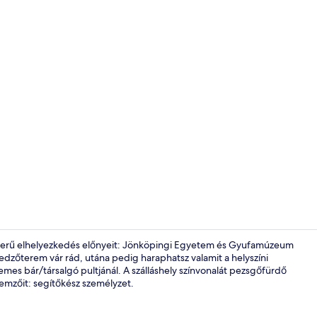
Külső rész
zerű elhelyezkedés előnyeit: Jönköpingi Egyetem és Gyufamúzeum
 edzőterem vár rád, utána pedig haraphatsz valamit a helyszíni
lemes bár/társalgó pultjánál. A szálláshely színvonalát pezsgőfürdő
Büféreggeli
llemzőit: segítőkész személyzet.