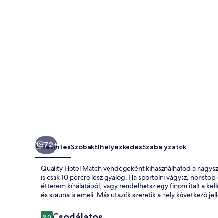
72+
Áttekintés
Szobák
Elhelyezkedés
Szabályzatok
Quality Hotel Match vendégeként kihasználhatod a nagys
is csak 10 percre lesz gyalog. Ha sportolni vágysz, nonstop
étterem kínálatából, vagy rendelhetsz egy finom italt a kel
és szauna is emeli. Más utazók szeretik a hely következó je
Értékelések
Csodálatos
9,0