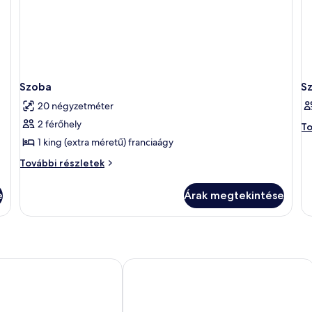
Szoba
S
20 négyzetméter
2 férőhely
Sz
To
to
1 king (extra méretű) franciaágy
ré
Szoba
További részletek
további
részletei
e
Árak megtekintése
ictoria
Best Western Plus John Bauer Hotel