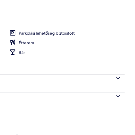
gőfürdő
Parkolási lehetőség biztosított
Étterem
Bár