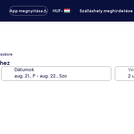
•
App megnyitása
HUF
Szálláshely meghirdetése
kezésre
éhez
Dátumok
Ve