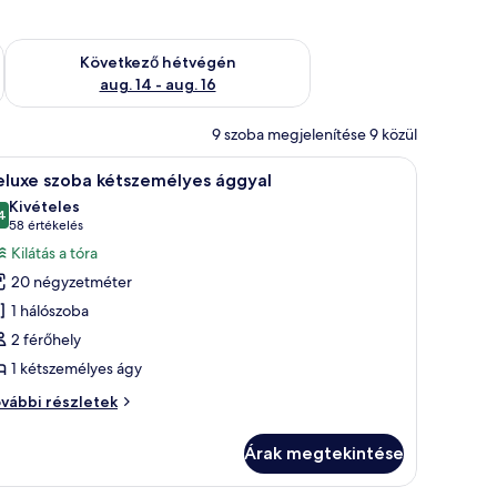
ellenőrzése: aug. 7 - aug. 9
A következő hétvégi rendelkezésre állás ellenőrzése: aug. 14 -
Következő hétvégén
aug. 14 - aug. 16
9 szoba megjelenítése 9 közül
ílik a városra.
gy, egy íróasztal lámpával, és az ablakon keresztül egy városra nyílik a kilát
Egy szállodai szoba, amelyben található egy ágy,
7
eluxe szoba kétszemélyes ággyal
övetkező
Kivételes
zoba
4
10-ből 9,4
(58
58 értékelés
sszes
értékelés)
Kilátás a tóra
épének
20 négyzetméter
egtekintése:
1 hálószoba
eluxe
2 férőhely
zoba
1 kétszemélyes ágy
étszemélyes
ggyal
luxe
vábbi részletek
oba
tszemélyes
Árak megtekintése
gyal
vábbi