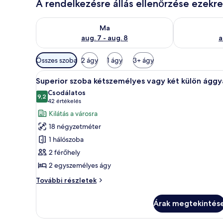
A rendelkezésre állás ellenőrzése ezekr
A ma esti rendelkezésre állás ellenőrzése: aug. 7 - au
A holnapi rend
Ma
aug. 7 - aug. 8
a
Szobákhoz
Összes szoba
2 ágy
1 ágy
3+ ágy
rendelkezésre
A
Egy szállodai szoba, amelyben t
álló
9
Superior szoba kétszemélyes vagy két külön ággy
következő
szűrők
Csodálatos
szoba
9,2
10-ből 9,2
(42
42 értékelés
összes
értékelés)
Kilátás a városra
képének
18 négyzetméter
megtekintése:
1 hálószoba
Superior
2 férőhely
szoba
2 egyszemélyes ágy
kétszemélyes
vagy
Superior
További részletek
két
szoba
kétszemélyes
külön
Árak megtekintés
vagy
ággyal
két