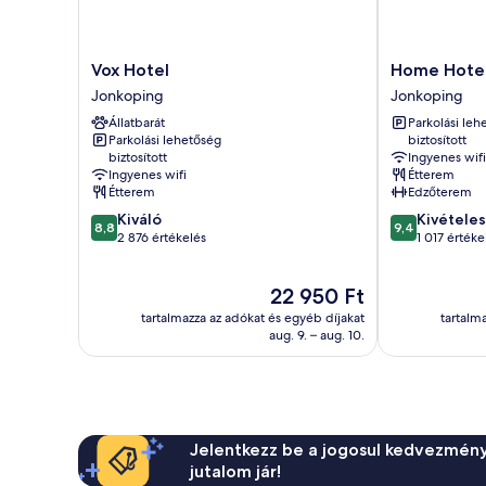
Vox
Home
Vox Hotel
Home Hotel
Hotel
Hotel
Jonkoping
Jonkoping
Jonkoping
Victoria
Állatbarát
Parkolási leh
Jonkoping
Parkolási lehetőség
biztosított
biztosított
Ingyenes wifi
Ingyenes wifi
Étterem
Étterem
Edzőterem
8.8
9.4
Kiváló
Kivételes
8,8
9,4
ennyiből:
ennyiből:
2 876 értékelés
1 017 értéke
10,
10,
Kiváló,
Kivételes,
Az
22 950 Ft
2 876
1 017
ár
értékelés
értékelés
tartalmazza az adókat és egyéb díjakat
tartalm
22 950 Ft
aug. 9. – aug. 10.
Jelentkezz be a jogosul kedvezmény
jutalom jár!