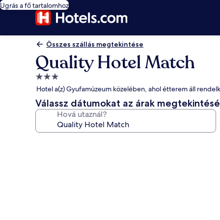
Ugrás a fő tartalomhoz
Összes szállás megtekintése
Quality Hotel Match
3.0
csillagos
Hotel a(z) Gyufamúzeum közelében, ahol étterem áll rendel
szálláshely
Válassz dátumokat az árak megtekintés
Hová utaznál?
A(z)
Quality
Hotel
Match
képgalériája