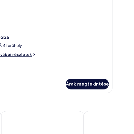
zoba
4 férőhely
oba
vábbi részletek
vábbi
szletei
Árak megtekintése
ProfilHotels Savoy
Elite Stora Hotellet Jö