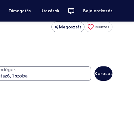
Támogatás
Utazások
Bejelentkezés
Megosztás
Mentés
ndégek
Keresés