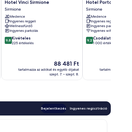
Hotel
Hotel
Hotel Vinci Sirmione
Hotel Porto Azzurro
Vinci
Porto
Sirmione
Sirmione
Sirmione
Azzurro
Medence
Medence
Sirmione
Sirmione
Ingyenes reggeli
Ingyenes reggeli
Wellnessfürdő
Ingyenes parkolás
Ingyenes parkolás
Ingyenes wifi
9.8
9.2
Kivételes
Csodálatos
9,8
9,2
ennyiből:
ennyiből:
225 értékelés
1 000 értékelés
10,
10,
Kivételes,
Csodálatos,
225
1 000
Az
88 481 Ft
értékelés
értékelés
ár
tartalmazza az adókat és egyéb díjakat
tartalmazza az adóka
88 481 Ft
szept. 7. – szept. 8.
Bejelentkezés
Ingyenes regisztráció