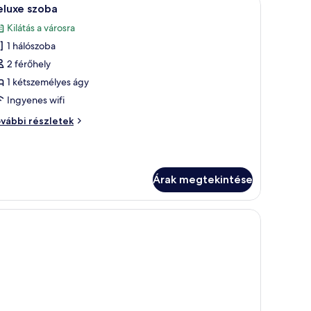
10
ra
eluxe szoba
övetkező
vábbi
Kilátás a városra
szletei
zoba
1 hálószoba
sszes
épének
2 férőhely
egtekintése:
1 kétszemélyes ágy
eluxe
Ingyenes wifi
zoba
luxe
vábbi részletek
oba
vábbi
szletei
Árak megtekintése