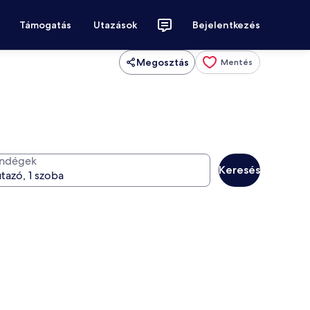
Támogatás
Utazások
Bejelentkezés
Megosztás
Mentés
ndégek
Keresés