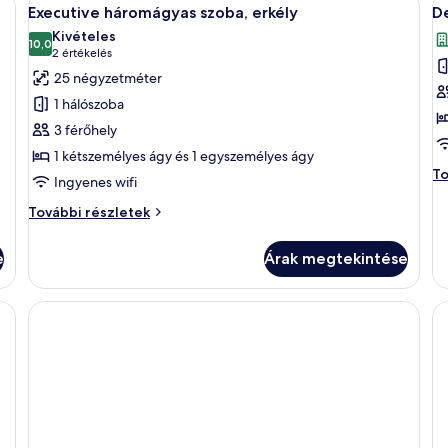
A
A
7
tó
Executive háromágyas szoba, erkély
D
következő
k
to
Kivételes
szoba
10,0
ré
s
10-ből 10,0
(2
2 értékelés
összes
ö
értékelés)
25 négyzetméter
képének
k
1 hálószoba
megtekintése:
m
3 férőhely
Executive
D
1 kétszemélyes ágy és 1 egyszemélyes ágy
háromágyas
s
De
To
Ingyenes wifi
szoba,
sz
erkély
to
Executive
További részletek
ré
háromágyas
szoba,
e
Árak megtekintése
erkély
további
részletei