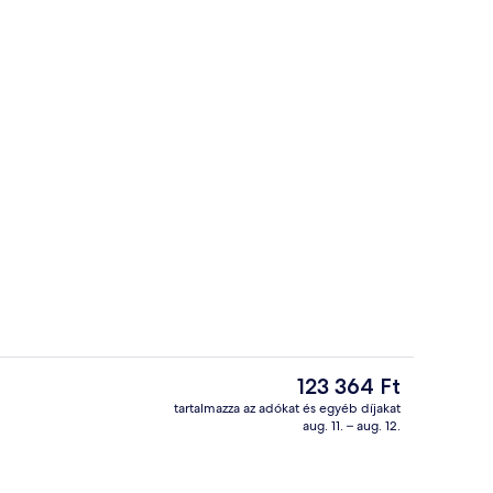
Junior lakosztály, pezsgőfürdő, részl
ideója
A
123 364 Ft
jelenlegi
tartalmazza az adókat és egyéb díjakat
ár
aug. 11. – aug. 12.
 bejárata
Az árban foglalt svédasztalos reggel
123 364 Ft