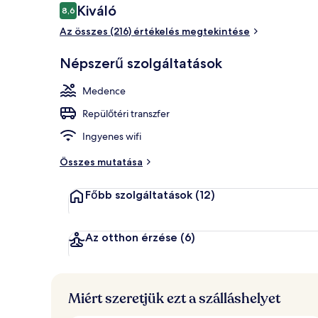
Értékelések
Kiváló
8,6
8,6 ennyiből: 10
Az összes (216) értékelés megtekintése
Junior lakosz
Népszerű szolgáltatások
Medence
Repülőtéri transzfer
Ingyenes wifi
Összes mutatása
Főbb szolgáltatások
(12)
Az otthon érzése
(6)
Miért szeretjük ezt a szálláshelyet