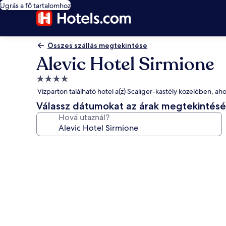
Ugrás a fő tartalomhoz
Összes szállás megtekintése
Alevic Hotel Sirmione
4.0
csillagos
Vízparton található hotel a(z) Scaliger-kastély közelében, ah
szálláshely
Válassz dátumokat az árak megtekintés
Hová utaznál?
A(z)
Alevic
Hotel
Sirmione
képgalériája