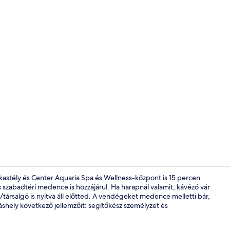
Szálláshely v
kastély és Center Aquaria Spa és Wellness-központ is 15 percen
s szabadtéri medence is hozzájárul. Ha harapnál valamit, kávézó vár
/társalgó is nyitva áll előtted. A vendégeket medence melletti bár,
A szálláshely
lláshely következő jellemzőit: segítőkész személyzet és