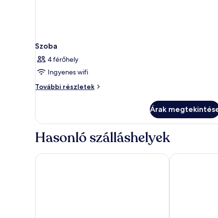
Szoba
4 férőhely
Ingyenes wifi
Szoba
További részletek
további
részletei
Árak megtekintés
Hasonló szálláshelyek
Hotel Sirmione Terme
Hotel Casa Sc