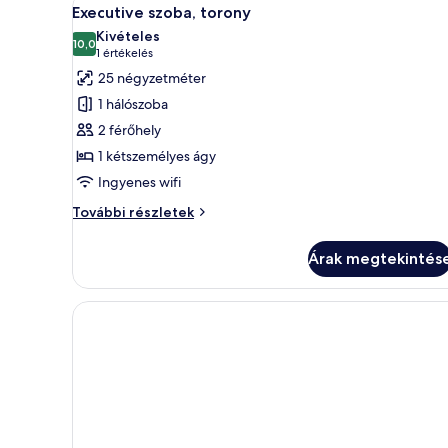
A
13
további
Executive szoba, torony
következő
részletei
Kivételes
szoba
10,0
10-ből 10,0
(1
1 értékelés
összes
értékelés)
25 négyzetméter
képének
1 hálószoba
megtekintése:
2 férőhely
Executive
1 kétszemélyes ágy
szoba,
Ingyenes wifi
torony
Executive
További részletek
szoba,
torony
Árak megtekintés
további
részletei