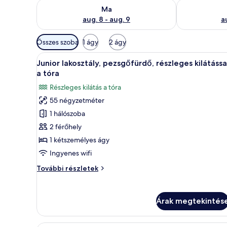
A ma esti rendelkezésre állás ellenőrzése: aug. 8 - a
A holnapi rend
Ma
aug. 8 - aug. 9
a
Szobákhoz
Összes szoba
1 ágy
2 ágy
rendelkezésre
A
Junior lakosztály, pezsgőfürdő
álló
17
Junior lakosztály, pezsgőfürdő, részleges kilátássa
következő
szűrők
a tóra
szoba
Részleges kilátás a tóra
összes
55 négyzetméter
képének
1 hálószoba
megtekintése:
Junior
2 férőhely
lakosztály,
1 kétszemélyes ágy
pezsgőfürdő,
Ingyenes wifi
részleges
Junior
További részletek
kilátással
lakosztály,
a
pezsgőfürdő,
részleges
tóra
Árak megtekintés
kilátással
a
tóra
Egy szállodai szoba, amelyben t