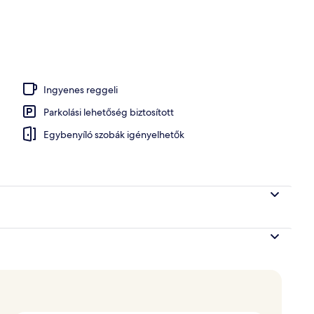
tály, pezsgőfürdő, részleges kilátással a tóra | Prémium ágynemű, pehelypapl
Ingyenes reggeli
Parkolási lehetőség biztosított
Egybenyíló szobák igényelhetők