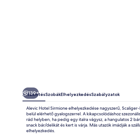
139+
Áttekintés
Szobák
Elhelyezkedés
Szabályzatok
Alevic Hotel Sirmione elhelyezkedése nagyszerű, Scaliger-
belül elérhető gyalogszerrel. A kikapcsolódáshoz szezonáli
rád helyben, ha pedig egy italra vágysz, a hangulatos 2 bár
snack bár/delikát és kert is várja. Más utazók imádják a szá
elhelyezkedés.