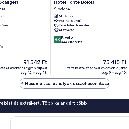
Hotel
Scaligeri
Hotel Fonte Boiola
Fonte
osa
Sirmione
Boiola
geli
Medence
Sirmione
Wellnessfürdő
etőség
Repülőtéri transzfer
Állatbarát
8.6
Kiváló
8,6
ennyiből:
344 értékelés
és
10,
Kiváló,
344
Az
Az
91 542 Ft
75 415 Ft
értékelés
ár
ár
azza az adókat és egyéb díjakat
tartalmazza az adókat és egyéb díjakat
91 542 Ft
75 415 Ft
aug. 12. – aug. 13.
aug. 9. – aug. 10.
Hasonló szálláshelyek összehasonlítása
ekért és extrákért. Több kalandért több