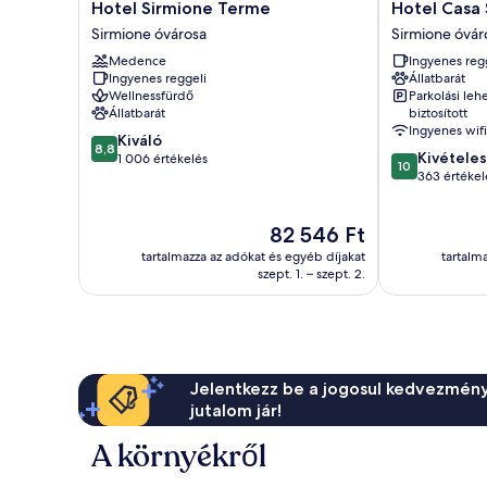
Hotel
Hotel
Hotel Sirmione Terme
Hotel Casa 
Sirmione
Casa
Sirmione óvárosa
Sirmione óvár
Terme
Scaligeri
Medence
Ingyenes reg
Sirmione
Sirmione
Ingyenes reggeli
Állatbarát
óvárosa
óvárosa
Wellnessfürdő
Parkolási leh
Állatbarát
biztosított
Ingyenes wifi
8.8
Kiváló
8,8
10.0
Kivételes
ennyiből:
1 006 értékelés
10
ennyiből:
363 értékel
10,
10,
Kiváló,
Kivételes,
1 006
Az
82 546 Ft
363
értékelés
ár
értékelés
tartalmazza az adókat és egyéb díjakat
tartalm
82 546 Ft
szept. 1. – szept. 2.
Jelentkezz be a jogosul kedvezmény
jutalom jár!
A környékről