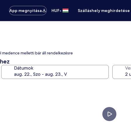
•
App megnyitása
HUF
Szálláshely meghirdetése
ol medence melletti bár áll rendelkezésre
éhez
Dátumok
Ve