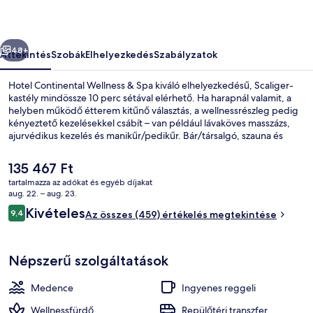
képgalériája
őző
Következő
48+
Áttekintés
Szobák
Elhelyezkedés
Szabályzatok
Hotel Continental Wellness & Spa kiváló elhelyezkedésű, Scaliger-
kastély mindössze 10 perc sétával elérhető. Ha harapnál valamit, a
helyben működő étterem kitűnő választás, a wellnessrészleg pedig
kényeztető kezelésekkel csábít – van például lávaköves masszázs,
ajurvédikus kezelés és manikűr/pedikűr. Bár/társalgó, szauna és
gőzfürdő is várja a vendégeket.
A
135 467 Ft
jelenlegi
tartalmazza az adókat és egyéb díjakat
ár
aug. 22. – aug. 23.
Strand, tengerpart
135 467 Ft
Értékelések
Kivételes
9,4
Az összes (459) értékelés megtekintése
9,4 ennyiből: 10
Népszerű szolgáltatások
Medence
Ingyenes reggeli
Wellnessfürdő
Repülőtéri transzfer