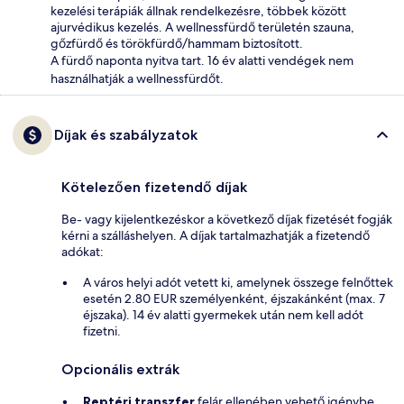
kezelési terápiák állnak rendelkezésre, többek között
ajurvédikus kezelés. A wellnessfürdő területén szauna,
gőzfürdő és törökfürdő/hammam biztosított.
A fürdő naponta nyitva tart. 16 év alatti vendégek nem
használhatják a wellnessfürdőt.
Díjak és szabályzatok
Kötelezően fizetendő díjak
Be- vagy kijelentkezéskor a következő díjak fizetését fogják
kérni a szálláshelyen. A díjak tartalmazhatják a fizetendő
adókat:
A város helyi adót vetett ki, amelynek összege felnőttek
esetén 2.80 EUR személyenként, éjszakánként (max. 7
éjszaka). 14 év alatti gyermekek után nem kell adót
fizetni.
Opcionális extrák
Reptéri transzfer
felár ellenében vehető igénybe