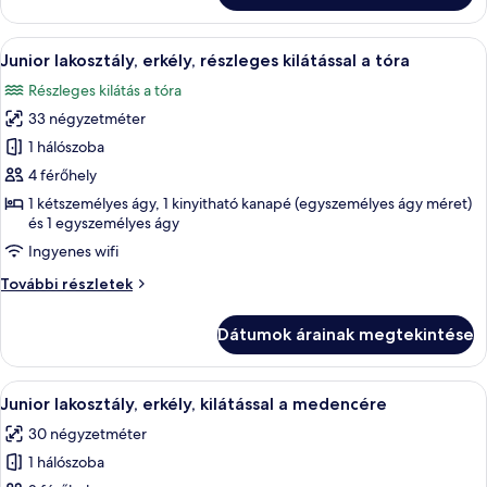
a
részleges
tóra
kilátással
A
Egy szállodai szoba, amelyben egy nagy
5
a
Junior lakosztály, erkély, részleges kilátással a tóra
következő
tóra
Részleges kilátás a tóra
további
szoba
részletei
33 négyzetméter
összes
képének
1 hálószoba
megtekintése:
4 férőhely
Junior
1 kétszemélyes ágy, 1 kinyitható kanapé (egyszemélyes ágy méret)
lakosztály,
és 1 egyszemélyes ágy
erkély,
Ingyenes wifi
részleges
Junior
További részletek
kilátással
lakosztály,
a
erkély,
Dátumok árainak megtekintése
részleges
tóra
kilátással
a
A
Egy modern nappali, szürke színű kana
5
tóra
Junior lakosztály, erkély, kilátással a medencére
következő
további
30 négyzetméter
részletei
szoba
1 hálószoba
összes