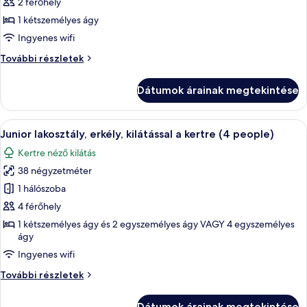
képének
2 férőhely
megtekintése:
1 kétszemélyes ágy
Junior
Ingyenes wifi
lakosztály,
Junior
További részletek
erkély,
lakosztály,
kilátással
erkély,
Dátumok árainak megtekintése
kilátással
a
a
medencére
medencére
A
Egy hálószoba, melyben van egy fafejű á
5
további
Junior lakosztály, erkély, kilátással a kertre (4 people)
következő
részletei
Kertre néző kilátás
szoba
38 négyzetméter
összes
képének
1 hálószoba
megtekintése:
4 férőhely
Junior
1 kétszemélyes ágy és 2 egyszemélyes ágy VAGY 4 egyszemélyes
lakosztály,
ágy
erkély,
Ingyenes wifi
kilátással
Junior
További részletek
a
lakosztály,
kertre
erkély,
Dátumok árainak megtekintése