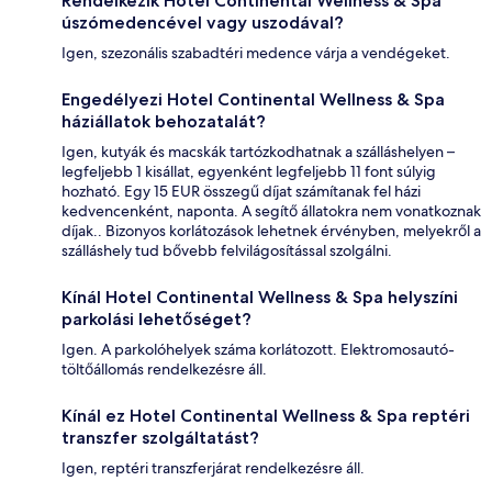
Rendelkezik Hotel Continental Wellness & Spa
úszómedencével vagy uszodával?
Igen, szezonális szabadtéri medence várja a vendégeket.
Engedélyezi Hotel Continental Wellness & Spa
háziállatok behozatalát?
Igen, kutyák és macskák tartózkodhatnak a szálláshelyen –
legfeljebb 1 kisállat, egyenként legfeljebb 11 font súlyig
hozható. Egy 15 EUR összegű díjat számítanak fel házi
kedvencenként, naponta. A segítő állatokra nem vonatkoznak
díjak.. Bizonyos korlátozások lehetnek érvényben, melyekről a
szálláshely tud bővebb felvilágosítással szolgálni.
Kínál Hotel Continental Wellness & Spa helyszíni
parkolási lehetőséget?
Igen. A parkolóhelyek száma korlátozott. Elektromosautó-
töltőállomás rendelkezésre áll.
Kínál ez Hotel Continental Wellness & Spa reptéri
transzfer szolgáltatást?
Igen, reptéri transzferjárat rendelkezésre áll.