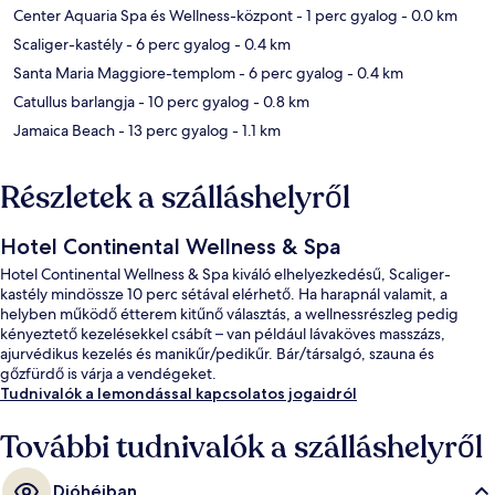
Center Aquaria Spa és Wellness-központ
- 1 perc gyalog
- 0.0 km
Scaliger-kastély
- 6 perc gyalog
- 0.4 km
Santa Maria Maggiore-templom
- 6 perc gyalog
- 0.4 km
Catullus barlangja
- 10 perc gyalog
- 0.8 km
Jamaica Beach
- 13 perc gyalog
- 1.1 km
Részletek a szálláshelyről
Hotel Continental Wellness & Spa
Hotel Continental Wellness & Spa kiváló elhelyezkedésű, Scaliger-
kastély mindössze 10 perc sétával elérhető. Ha harapnál valamit, a
helyben működő étterem kitűnő választás, a wellnessrészleg pedig
kényeztető kezelésekkel csábít – van például lávaköves masszázs,
ajurvédikus kezelés és manikűr/pedikűr. Bár/társalgó, szauna és
gőzfürdő is várja a vendégeket.
Tudnivalók a lemondással kapcsolatos jogaidról
További tudnivalók a szálláshelyről
Dióhéjban