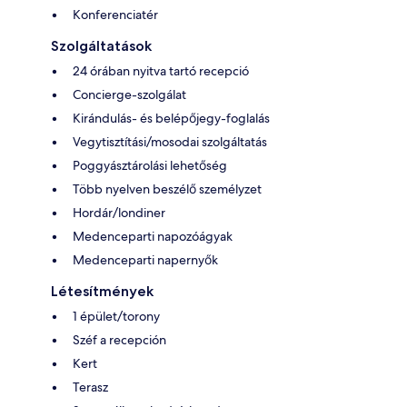
Konferenciatér
Szolgáltatások
24 órában nyitva tartó recepció
Concierge-szolgálat
Kirándulás- és belépőjegy-foglalás
Vegytisztítási/mosodai szolgáltatás
Poggyásztárolási lehetőség
Több nyelven beszélő személyzet
Hordár/londiner
Medenceparti napozóágyak
Medenceparti napernyők
Létesítmények
1 épület/torony
Széf a recepción
Kert
Terasz