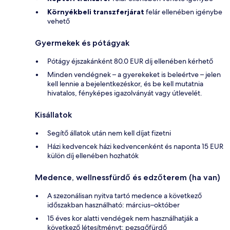
Környékbeli transzferjárat
felár ellenében igénybe
vehető
Gyermekek és pótágyak
Pótágy éjszakánként 80.0 EUR díj ellenében kérhető
Minden vendégnek – a gyerekeket is beleértve – jelen
kell lennie a bejelentkezéskor, és be kell mutatnia
hivatalos, fényképes igazolványát vagy útlevelét.
Kisállatok
Segítő állatok után nem kell díjat fizetni
Házi kedvencek házi kedvencenként és naponta 15 EUR
külön díj ellenében hozhatók
Medence, wellnessfürdő és edzőterem (ha van)
A szezonálisan nyitva tartó medence a következő
időszakban használható: március–október
15 éves kor alatti vendégek nem használhatják a
következő létesítményt: pezsgőfürdő