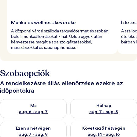
Munka és wellness keveréke
Ízletes
A központi városi szálloda tárgyalótermet és szobán
A száll
belüli munkaállomásokat kínál. Üzleti ügyek után
ételeket
kényeztesse magát a spa szolgáltatásokkal,
bárban l
masszázsokkal és szaunapihenéssel.
Szobaopciók
A rendelkezésre állás ellenőrzése ezekre az
időpontokra
A ma esti rendelkezésre állás ellenőrzése: aug. 6 - aug. 7
A holnapi rendelkezésre állás e
Ma
Holnap
aug. 6 - aug. 7
aug. 7 - aug. 8
A mostani hétvégi rendelkezésre állás ellenőrzése: aug. 7 - aug
A következő hétvégi rendelkezé
Ezen a hétvégén
Következő hétvégén
aug. 7 - aug. 9
aug. 14 - aug. 16