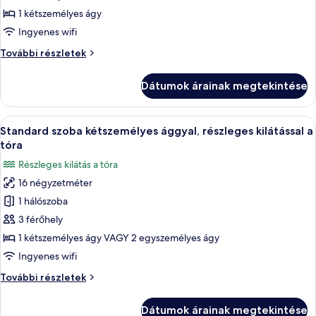
szoba
1 kétszemélyes ágy
kétszemélyes
Ingyenes wifi
ággyal,
Superior
További részletek
erkély,
szoba
részleges
kétszemélyes
Dátumok árainak megtekintése
ággyal,
kilátással
erkély,
a
részleges
A
Egy szállodai szoba, amelyben egy nagy 
tóra
5
kilátással
Standard szoba kétszemélyes ággyal, részleges kilátással a
következő
a
tóra
tóra
szoba
Részleges kilátás a tóra
további
összes
részletei
16 négyzetméter
képének
1 hálószoba
megtekintése:
Standard
3 férőhely
szoba
1 kétszemélyes ágy VAGY 2 egyszemélyes ágy
kétszemélyes
Ingyenes wifi
ággyal,
Standard
További részletek
részleges
szoba
kilátással
kétszemélyes
Dátumok árainak megtekintése
ággyal,