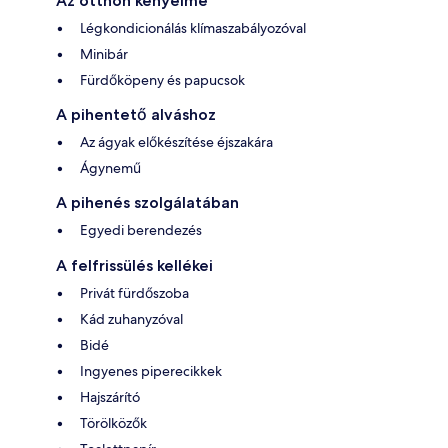
Az otthon kényelme
Légkondicionálás klímaszabályozóval
Minibár
Fürdőköpeny és papucsok
A pihentető alváshoz
Az ágyak előkészítése éjszakára
Ágynemű
A pihenés szolgálatában
Egyedi berendezés
A felfrissülés kellékei
Privát fürdőszoba
Kád zuhanyzóval
Bidé
Ingyenes piperecikkek
Hajszárító
Törölközők