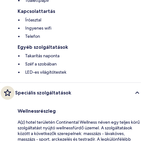
Toalettpapír
Kapcsolattartás
Íróasztal
Ingyenes wifi
Telefon
Egyéb szolgáltatások
Takarítás naponta
Széf a szobában
LED-es világítótestek
Speciális szolgáltatások
Wellnessrészleg
A(z) hotel területén Continental Wellness néven egy teljes körű
szolgáltatást nyújtó wellnessfürdő üzemel. A szolgáltatások
között a következők szerepelnek: masszázs - lávaköves,
masszázs - sport, arckezelés és testradír. A legkülönfélébb