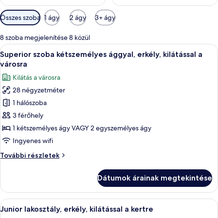
Szobákhoz
Összes szoba
1 ágy
2 ágy
3+ ágy
rendelkezésre
álló
8 szoba megjelenítése 8 közül
szűrők
A
Egy szállodai szoba, amelyben egy ágy, 
5
Superior szoba kétszemélyes ággyal, erkély, kilátással a
következő
városra
szoba
Kilátás a városra
összes
28 négyzetméter
képének
1 hálószoba
megtekintése:
Superior
3 férőhely
szoba
1 kétszemélyes ágy VAGY 2 egyszemélyes ágy
kétszemélyes
Ingyenes wifi
ággyal,
Superior
További részletek
erkély,
szoba
kilátással
kétszemélyes
Dátumok árainak megtekintése
ággyal,
a
erkély,
városra
kilátással
A
Egy szállodai szoba, amelyben található
5
a
Junior lakosztály, erkély, kilátással a kertre
következő
városra