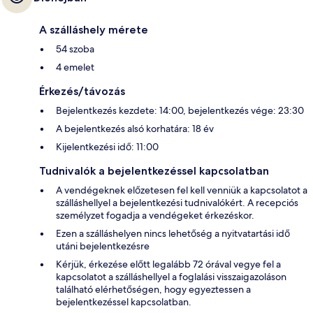
A szálláshely mérete
54 szoba
4 emelet
Érkezés/távozás
Bejelentkezés kezdete: 14:00, bejelentkezés vége: 23:30
A bejelentkezés alsó korhatára: 18 év
Kijelentkezési idő: 11:00
Tudnivalók a bejelentkezéssel kapcsolatban
A vendégeknek előzetesen fel kell venniük a kapcsolatot a
szálláshellyel a bejelentkezési tudnivalókért. A recepciós
személyzet fogadja a vendégeket érkezéskor.
Ezen a szálláshelyen nincs lehetőség a nyitvatartási idő
utáni bejelentkezésre
Kérjük, érkezése előtt legalább 72 órával vegye fel a
kapcsolatot a szálláshellyel a foglalási visszaigazoláson
található elérhetőségen, hogy egyeztessen a
bejelentkezéssel kapcsolatban.