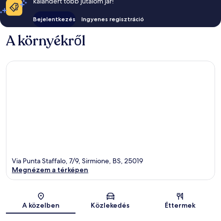
kalandért több jutalom jár!
Bejelentkezés
Ingyenes regisztráció
A környékről
Via Punta Staffalo, 7/9, Sirmione, BS, 25019
Megnézem a térképen
Térkép
A közelben
Közlekedés
Éttermek