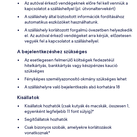
Az autóval érkező vendégeknek előre fel kell venniük a
kapcsolatot a szálláshellyel (pl. útvonaltervekért)
A szálláshely által biztosított információk fordításához
automatikus eszközöket használhatunk.
A szálláshely korlátozott forgalmú övezetben helyezkedik
el. Az autóval érkező vendégeket arra kérjük, előzetesen
vegyék fel a kapcsolatot a szálláshellyel.
A bejelentkezéshez szükséges
Az esetlegesen felmerülő költségek fedezetéül
hitelkártyás, bankkártyás vagy készpénzes kaució
szükséges
Fényképes személyazonosító okmány szükséges lehet
A szálláshelyre való bejelentkezés alsó korhatára 18
Kisállatok
Kisállatok hozhatók (csak kutyák és macskák, összesen 1,
egyenként legfeljebb 11 font súlyig)*
Segítőállatok hozhatók
Csak bizonyos szobák, amelyekre korlátozások
vonatkoznak*