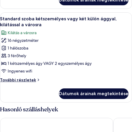
kilátással
(4
a
people)
kertre
A
Egy modern szoba íróasztallal, székekke
5
(4
Standard szoba kétszemélyes vagy két külön ággyal,
következő
people)
kilátással a városra
további
szoba
Kilátás a városra
részletei
összes
16 négyzetméter
képének
1 hálószoba
megtekintése:
Standard
3 férőhely
szoba
1 kétszemélyes ágy VAGY 2 egyszemélyes ágy
kétszemélyes
Ingyenes wifi
vagy
Standard
További részletek
két
szoba
külön
kétszemélyes
Dátumok árainak megtekintése
vagy
ággyal,
két
kilátással
külön
Hasonló szálláshelyek
a
ággyal,
városra
kilátással
Hotel Sirmione Terme
Hotel Fl
a
városra