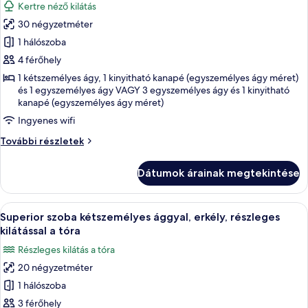
Kertre néző kilátás
további
szoba
részletei
30 négyzetméter
összes
képének
1 hálószoba
megtekintése:
4 férőhely
Junior
1 kétszemélyes ágy, 1 kinyitható kanapé (egyszemélyes ágy méret)
lakosztály,
és 1 egyszemélyes ágy VAGY 3 egyszemélyes ágy és 1 kinyitható
kanapé (egyszemélyes ágy méret)
erkély,
kilátással
Ingyenes wifi
a
Junior
További részletek
kertre
lakosztály,
erkély,
Dátumok árainak megtekintése
kilátással
a
kertre
A
Egy szoba, amelyben van egy kanapé, eg
6
további
Superior szoba kétszemélyes ággyal, erkély, részleges
következő
részletei
kilátással a tóra
szoba
Részleges kilátás a tóra
összes
20 négyzetméter
képének
1 hálószoba
megtekintése:
Superior
3 férőhely