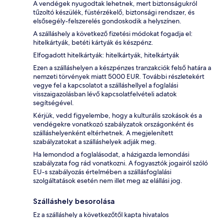
A vendégek nyugodtak lehetnek, mert biztonságukról
tűzoltó készülék, füstérzékelő, biztonsági rendszer, és
elsősegély-felszerelés gondoskodik a helyszínen.
A szálláshely a következő fizetési módokat fogadja el:
hitelkártyák, betéti kártyák és készpénz.
Elfogadott hitelkártyák: hitelkártyák, hitelkártyák
Ezen a szálláshelyen a készpénzes tranzakciók felső határa a
nemzeti törvények miatt 5000 EUR. További részletekért
vegye fel a kapcsolatot a szálláshellyel a foglalási
visszaigazolásban lévő kapcsolatfelvételi adatok
segítségével.
Kérjük, vedd figyelembe, hogy a kulturális szokások és a
vendégekre vonatkozó szabályzatok országonként és
szálláshelyenként eltérhetnek. A megjelenített
szabályzatokat a szálláshelyek adják meg.
Ha lemondod a foglalásodat, a házigazda lemondási
szabályzata fog rád vonatkozni. A fogyasztók jogairól szóló
EU-s szabályozás értelmében a szállásfoglalási
szolgáltatások esetén nem illet meg az elállási jog.
Szálláshely besorolása
Ez a szálláshely a következőtől kapta hivatalos