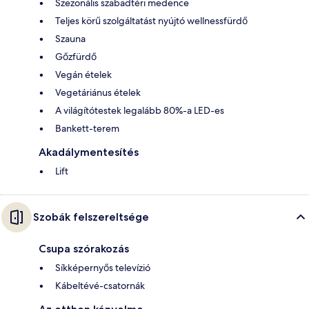
Szezonális szabadtéri medence
Teljes körű szolgáltatást nyújtó wellnessfürdő
Szauna
Gőzfürdő
Vegán ételek
Vegetáriánus ételek
A világítótestek legalább 80%-a LED-es
Bankett-terem
Akadálymentesítés
Lift
Szobák felszereltsége
Csupa szórakozás
Síkképernyős televízió
Kábeltévé-csatornák