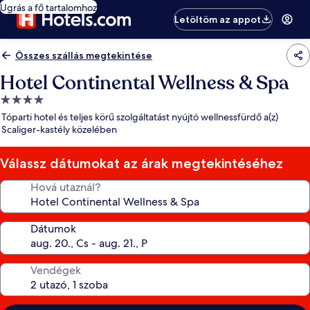
Ugrás a fő tartalomhoz
Letöltöm az appot
Összes szállás megtekintése
Hotel Continental Wellness & Spa
4.0
csillagos
Tóparti hotel és teljes körű szolgáltatást nyújtó wellnessfürdő a(z)
szálláshely
Scaliger-kastély közelében
Válassz dátumokat az árak megtekintéséhez
Hová utaznál?
Dátumok
Vendégek