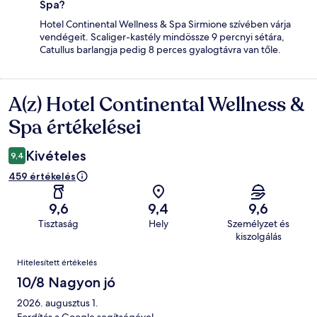
Spa?
Hotel Continental Wellness & Spa Sirmione szívében várja
vendégeit. Scaliger-kastély mindössze 9 percnyi sétára,
Catullus barlangja pedig 8 perces gyalogtávra van tőle.
A(z) Hotel Continental Wellness &
Értékelések
Spa értékelései
Kivételes
9,4
459 értékelés
9,6
9,4
9,6
Tisztaság
Hely
Személyzet és
kiszolgálás
Értékelések
Hitelesített értékelés
10/8 Nagyon jó
2026. augusztus 1.
Fordítás a Google segítségével