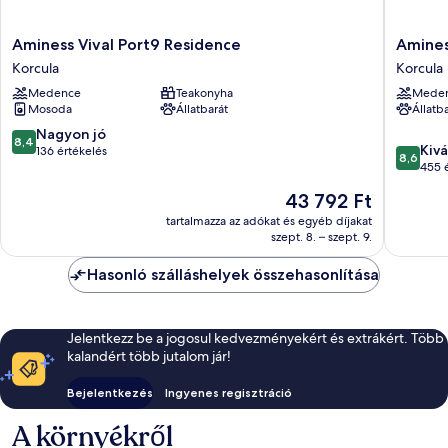
Aminess
Aminess
Aminess Vival Port9 Residence
Amines
Vival
Liburna
Korcula
Korcula
Port9
Hotel
Medence
Teakonyha
Mede
Residence
Korcula
Mosoda
Állatbarát
Állatb
Korcula
8.4
Nagyon jó
8,4
8.6
Kivá
ennyiből:
136 értékelés
8,6
ennyiből
455 
10,
10,
Nagyon
Az
43 792 Ft
Kiváló,
jó,
ár
455
tartalmazza az adókat és egyéb díjakat
136
43 792 Ft
szept. 8. – szept. 9.
értékelé
értékelés
Hasonló szálláshelyek összehasonlítása
Jelentkezz be a jogosul kedvezményekért és extrákért. Több
kalandért több jutalom jár!
Bejelentkezés
Ingyenes regisztráció
A környékről