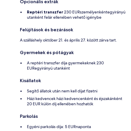
Opcionális extrák
Reptéri transzfer
230 EURszemélyenkéntegyirányú
utanként felár ellenében vehető igénybe
Felújítások és bezárások
A szálláshely október 21. és április 27. között zárva tart.
Gyermekek és pótágyak
A reptéri transzfer díja gyermekeknek 230
EURegyirányú utanként
Kisállatok
Segítő állatok után nem kell díjat fizetni
Házi kedvencek házi kedvencenként és éjszakánként
20 EUR külön díj ellenében hozhatók
Parkolás
Egyéni parkolás díja: 5 EURnaponta