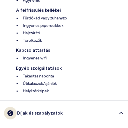
Ágynemű
A felfrissülés kellékei
Fürdőkád vagy zuhanyzó
Ingyenes piperecikkek
Hajszárító
Törölközők
Kapcsolattartás
Ingyenes wifi
Egyéb szolgáltatások
Takarítás naponta
Útikalauzok/ajánlók
Helyi térképek
Díjak és szabályzatok