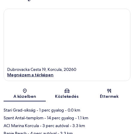
Dubrovacka Cesta 19, Korcula, 20260
Megnézem a térképen
Térkép
A közelben
Közlekedés
Éttermek
Stari Grad-síkság
- 1 perc gyalog
- 0.0 km
Szent Antal-templom
- 14 perc gyalog
- 1.1 km
ACI Marina Korcula
- 3 perc autóval
- 3.3 km
Banje Beach
- 4 perc autóval
- 3.3 km