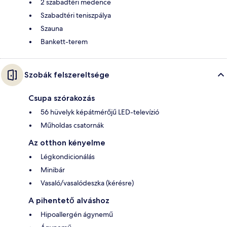
2 szabadtéri medence
Szabadtéri teniszpálya
Szauna
Bankett-terem
Szobák felszereltsége
Csupa szórakozás
56 hüvelyk képátmérőjű LED-televízió
Műholdas csatornák
Az otthon kényelme
Légkondicionálás
Minibár
Vasaló/vasalódeszka (kérésre)
A pihentető alváshoz
Hipoallergén ágynemű