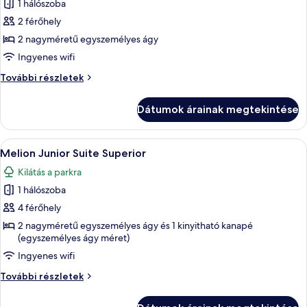
1 hálószoba
szoba
2 férőhely
összes
képének
2 nagyméretű egyszemélyes ágy
megtekintése:
Ingyenes wifi
Melion
Melion
További részletek
Junior
Junior
Suite
Suite
Dátumok árainak megtekintése
további
részletei
A
Egy modern szállodai szoba, amelyben 
3
Melion Junior Suite Superior
következő
Kilátás a parkra
szoba
1 hálószoba
összes
képének
4 férőhely
megtekintése:
2 nagyméretű egyszemélyes ágy és 1 kinyitható kanapé
(egyszemélyes ágy méret)
Melion
Junior
Ingyenes wifi
Suite
Melion
További részletek
Superior
Junior
Suite