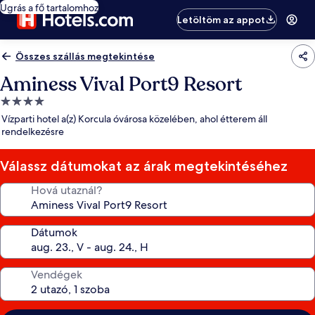
Ugrás a fő tartalomhoz
Letöltöm az appot
Összes szállás megtekintése
Aminess Vival Port9 Resort
4.0
csillagos
Vízparti hotel a(z) Korcula óvárosa közelében, ahol étterem áll
szálláshely
rendelkezésre
Válassz dátumokat az árak megtekintéséhez
Hová utaznál?
Dátumok
Vendégek