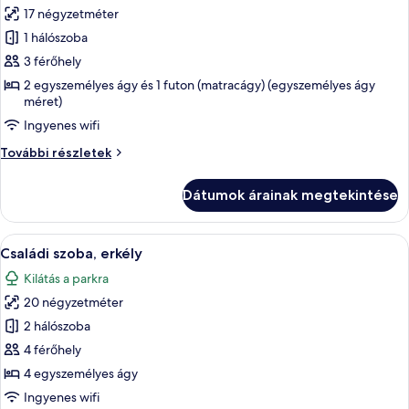
17 négyzetméter
összes
képének
1 hálószoba
megtekintése:
3 férőhely
Superior
2 egyszemélyes ágy és 1 futon (matracágy) (egyszemélyes ágy
szoba
méret)
kétszemélyes
Ingyenes wifi
ággyal,
Superior
További részletek
erkély
szoba
kétszemélyes
Dátumok árainak megtekintése
ággyal,
erkély
további
A
Egy modern szállodai szoba, amelyben t
6
részletei
Családi szoba, erkély
következő
Kilátás a parkra
szoba
20 négyzetméter
összes
képének
2 hálószoba
megtekintése:
4 férőhely
Családi
4 egyszemélyes ágy
szoba,
Ingyenes wifi