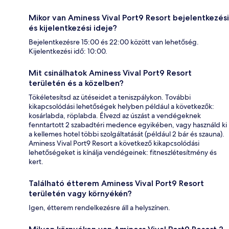
Mikor van Aminess Vival Port9 Resort bejelentkezési
és kijelentkezési ideje?
Bejelentkezésre 15:00 és 22:00 között van lehetőség.
Kijelentkezési idő: 10:00.
Mit csinálhatok Aminess Vival Port9 Resort
területén és a közelben?
Tökéletesítsd az ütéseidet a teniszpálykon. További
kikapcsolódási lehetőségek helyben például a következők:
kosárlabda, röplabda. Élvezd az úszást a vendégeknek
fenntartott 2 szabadtéri medence egyikében, vagy használd ki
a kellemes hotel többi szolgáltatását (például 2 bár és szauna).
Aminess Vival Port9 Resort a következő kikapcsolódási
lehetőségeket is kínálja vendégeinek: fitneszlétesítmény és
kert.
Található étterem Aminess Vival Port9 Resort
területén vagy környékén?
Igen, étterem rendelkezésre áll a helyszínen.