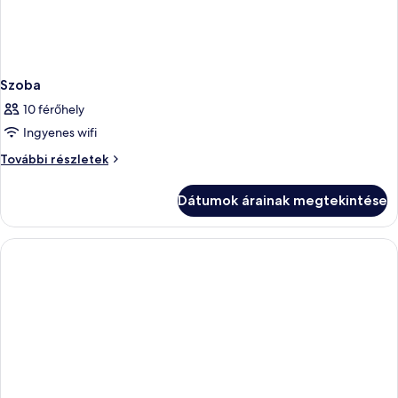
Szoba
10 férőhely
Ingyenes wifi
Szoba
További részletek
további
részletei
Dátumok árainak megtekintése