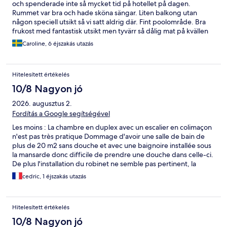
och spenderade inte så mycket tid på hotellet på dagen.
Rummet var bra och hade sköna sängar. Liten balkong utan
någon speciell utsikt så vi satt aldrig där. Fint poolområde. Bra
frukost med fantastisk utsikt men tyvärr så dålig mat på kvällen
så vi gick in till staden istället och åt. Trevlig promenad fram och
Caroline, 6 éjszakás utazás
tillbaka till stan ca 20 min. Bra med multiplanen som man kunde
hyra för att spela tennis. Allt som allt så hade vi en fantastisk
semester på Korcula.
Hitelesített értékelés
10/8 Nagyon jó
2026. augusztus 2.
Fordítás a Google segítségével
Les moins : La chambre en duplex avec un escalier en colimaçon
n'est pas très pratique Dommage d'avoir une salle de bain de
plus de 20 m2 sans douche et avec une baignoire installée sous
la mansarde donc difficile de prendre une douche dans celle-ci.
De plus l'installation du robinet ne semble pas pertinent, la
baignoire mériterait d'être retournée de 180° La chambre
cedric, 1 éjszakás utazás
installée dans le chemin d'accès à la salle de bain immense ne
mesure que 3 m de profondeur et il faut faire attention de ne
pas se cogner dans la petite télévision accrochée au mur. La
Hitelesített értékelés
chambre est au premier étage d'un bâtiment avec plein de
place perdue au rez-de-chaussée avec des lumières allumées
10/8 Nagyon jó