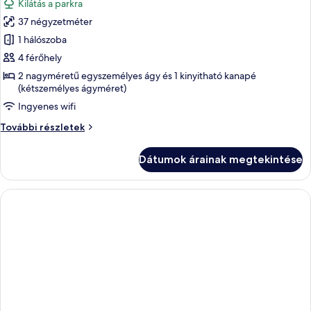
Kilátás a parkra
szoba
37 négyzetméter
összes
képének
1 hálószoba
megtekintése:
4 férőhely
Andreis
2 nagyméretű egyszemélyes ágy és 1 kinyitható kanapé
luxury
(kétszemélyes ágyméret)
suite
Ingyenes wifi
with
Andreis
További részletek
balcony
luxury
suite
Dátumok árainak megtekintése
with
balcony
további
részletei