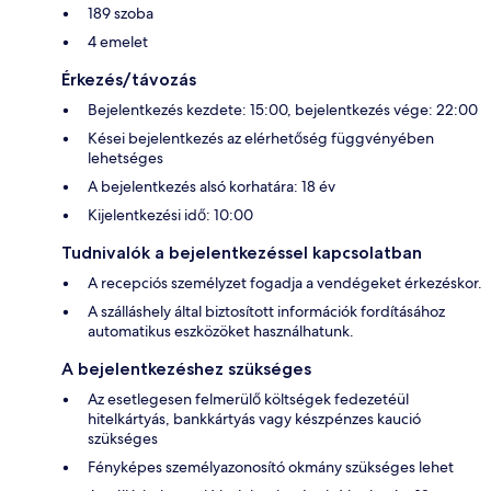
189 szoba
4 emelet
Érkezés/távozás
Bejelentkezés kezdete: 15:00, bejelentkezés vége: 22:00
Kései bejelentkezés az elérhetőség függvényében
lehetséges
A bejelentkezés alsó korhatára: 18 év
Kijelentkezési idő: 10:00
Tudnivalók a bejelentkezéssel kapcsolatban
A recepciós személyzet fogadja a vendégeket érkezéskor.
A szálláshely által biztosított információk fordításához
automatikus eszközöket használhatunk.
A bejelentkezéshez szükséges
Az esetlegesen felmerülő költségek fedezetéül
hitelkártyás, bankkártyás vagy készpénzes kaució
szükséges
Fényképes személyazonosító okmány szükséges lehet