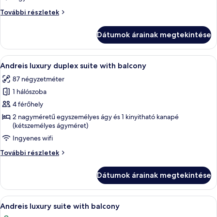
Andreis
Andreis
További részletek
luxury
luxury
double
double
Dátumok árainak megtekintése
room
room
with
with
balcony
A
Egy hálószoba, amelyben egy nagy ágy
balcony
3
további
Andreis luxury duplex suite with balcony
következő
részletei
87 négyzetméter
szoba
1 hálószoba
összes
képének
4 férőhely
megtekintése:
2 nagyméretű egyszemélyes ágy és 1 kinyitható kanapé
(kétszemélyes ágyméret)
Andreis
luxury
Ingyenes wifi
duplex
Andreis
További részletek
suite
luxury
duplex
with
Dátumok árainak megtekintése
suite
balcony
with
balcony
A
Egy hálószoba, amelyben egy nagy ágy, 
3
további
Andreis luxury suite with balcony
következő
részletei