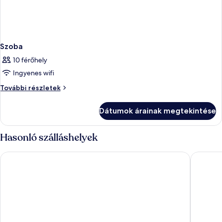
Szoba
10 férőhely
Ingyenes wifi
Szoba
További részletek
további
részletei
Dátumok árainak megtekintése
Hasonló szálláshelyek
Aminess Vival Port9 Residence
Aminess 