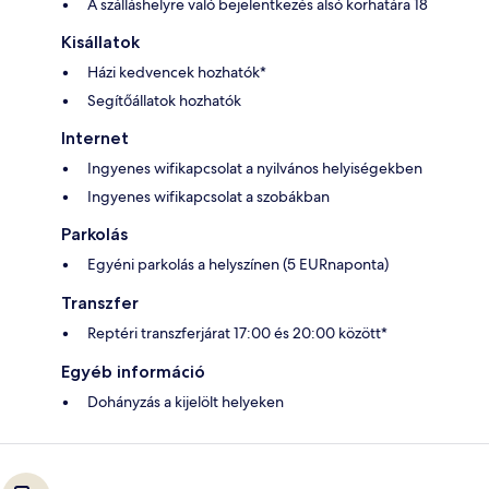
A szálláshelyre való bejelentkezés alsó korhatára 18
Kisállatok
Házi kedvencek hozhatók*
Segítőállatok hozhatók
Internet
Ingyenes wifikapcsolat a nyilvános helyiségekben
Ingyenes wifikapcsolat a szobákban
Parkolás
Egyéni parkolás a helyszínen (5 EURnaponta)
Transzfer
Reptéri transzferjárat 17:00 és 20:00 között*
Egyéb információ
Dohányzás a kijelölt helyeken