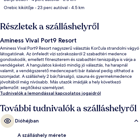
Orebic kikötője
- 23 perc autóval
- 4.5 km
Részletek a szálláshelyről
Aminess Vival Port9 Resort
Aminess Vival Port9 Resort nagyszerű választás Korčula strandolni vágyó
látogatóinak. Az önfeledt vízi szórakozásról 2 szabadtéri medence
gondoskodik, emellett fitneszterem és szabadtéri teniszpálya is várja a
vendégeket. A hangulatos kávézó mindig jó választás, ha harapnál
valamit, a vendégszerető medenceparti bár italaival pedig olthatod a
szomjadat. A szálláshely 2 bár/társalgó, szauna és gyermekmedence
jóvoltából még nívósabb. Más utazók imádják a hely következó
jellemzőit: segítőkész személyzet.
Tudnivalók a lemondással kapcsolatos jogaidról
További tudnivalók a szálláshelyről
Dióhéjban
A szálláshely mérete