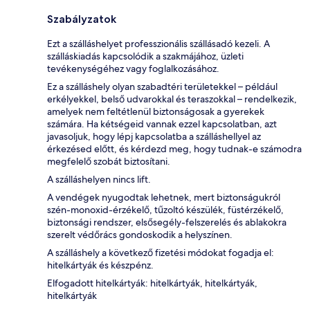
Szabályzatok
Ezt a szálláshelyet professzionális szállásadó kezeli. A
szálláskiadás kapcsolódik a szakmájához, üzleti
tevékenységéhez vagy foglalkozásához.
Ez a szálláshely olyan szabadtéri területekkel – például
erkélyekkel, belső udvarokkal és teraszokkal – rendelkezik,
amelyek nem feltétlenül biztonságosak a gyerekek
számára. Ha kétségeid vannak ezzel kapcsolatban, azt
javasoljuk, hogy lépj kapcsolatba a szálláshellyel az
érkezésed előtt, és kérdezd meg, hogy tudnak-e számodra
megfelelő szobát biztosítani.
A szálláshelyen nincs lift.
A vendégek nyugodtak lehetnek, mert biztonságukról
szén-monoxid-érzékelő, tűzoltó készülék, füstérzékelő,
biztonsági rendszer, elsősegély-felszerelés és ablakokra
szerelt védőrács gondoskodik a helyszínen.
A szálláshely a következő fizetési módokat fogadja el:
hitelkártyák és készpénz.
Elfogadott hitelkártyák: hitelkártyák, hitelkártyák,
hitelkártyák