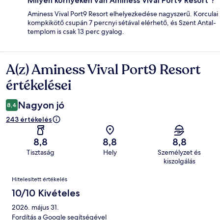
Milyen környéken van Aminess Vival Port9 Resort ?
Aminess Vival Port9 Resort elhelyezkedése nagyszerű. Korculai
kompkikötő csupán 7 percnyi sétával elérhető, és Szent Antal-
templom is csak 13 perc gyalog.
A(z) Aminess Vival Port9 Resort
Értékelések
értékelései
Nagyon jó
8,4
243 értékelés
8,8
8,8
8,8
Tisztaság
Hely
Személyzet és
kiszolgálás
Értékelések
Hitelesített értékelés
10/10 Kivételes
2026. május 31.
Fordítás a Google segítségével