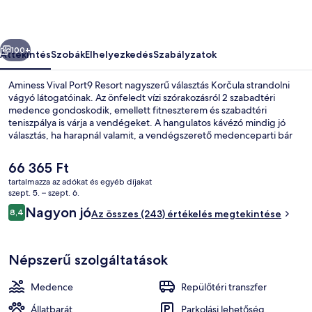
őző
Következő
100+
Áttekintés
Szobák
Elhelyezkedés
Szabályzatok
Aminess Vival Port9 Resort nagyszerű választás Korčula strandolni
vágyó látogatóinak. Az önfeledt vízi szórakozásról 2 szabadtéri
medence gondoskodik, emellett fitneszterem és szabadtéri
teniszpálya is várja a vendégeket. A hangulatos kávézó mindig jó
választás, ha harapnál valamit, a vendégszerető medenceparti bár
italaival pedig olthatod a szomjadat. A szálláshely 2 bár/társalgó,
szauna és gyermekmedence jóvoltából még nívósabb. Más utazók
A
66 365 Ft
imádják a hely következó jellemzőit: segítőkész személyzet.
jelenlegi
tartalmazza az adókat és egyéb díjakat
ár
szept. 5. – szept. 6.
Külső rész
66 365 Ft
Értékelések
Nagyon jó
8,4
Az összes (243) értékelés megtekintése
8,4 ennyiből: 10
Népszerű szolgáltatások
Medence
Repülőtéri transzfer
Állatbarát
Parkolási lehetőség