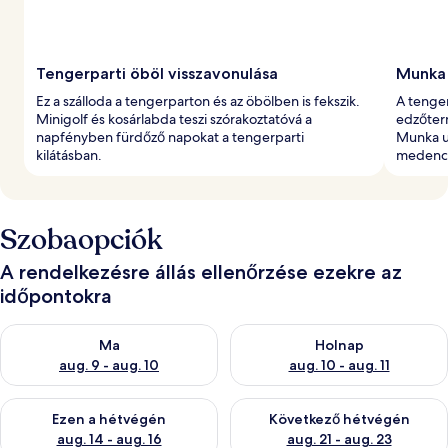
Tengerparti öböl visszavonulása
Munka 
Ez a szálloda a tengerparton és az öbölben is fekszik.
A tenger
Minigolf és kosárlabda teszi szórakoztatóvá a
edzőter
napfényben fürdőző napokat a tengerparti
Munka ut
kilátásban.
medence 
Szobaopciók
A rendelkezésre állás ellenőrzése ezekre az
időpontokra
A ma esti rendelkezésre állás ellenőrzése: aug. 9 - aug. 10
A holnapi rendelkezésre állás e
Ma
Holnap
aug. 9 - aug. 10
aug. 10 - aug. 11
A mostani hétvégi rendelkezésre állás ellenőrzése: aug. 14 - au
A következő hétvégi rendelkezé
Ezen a hétvégén
Következő hétvégén
aug. 14 - aug. 16
aug. 21 - aug. 23