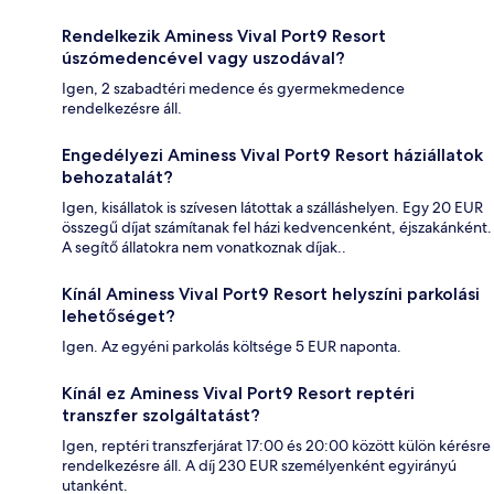
Rendelkezik Aminess Vival Port9 Resort
úszómedencével vagy uszodával?
Igen, 2 szabadtéri medence és gyermekmedence
rendelkezésre áll.
Engedélyezi Aminess Vival Port9 Resort háziállatok
behozatalát?
Igen, kisállatok is szívesen látottak a szálláshelyen. Egy 20 EUR
összegű díjat számítanak fel házi kedvencenként, éjszakánként.
A segítő állatokra nem vonatkoznak díjak..
Kínál Aminess Vival Port9 Resort helyszíni parkolási
lehetőséget?
Igen. Az egyéni parkolás költsége 5 EUR naponta.
Kínál ez Aminess Vival Port9 Resort reptéri
transzfer szolgáltatást?
Igen, reptéri transzferjárat 17:00 és 20:00 között külön kérésre
rendelkezésre áll. A díj 230 EUR személyenként egyirányú
utanként.