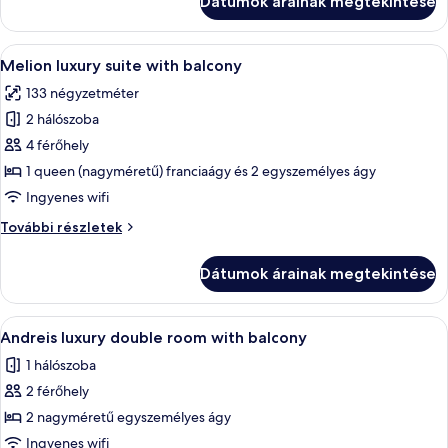
Dátumok árainak megtekintése
Superior
további
részletei
A
Egy hálószoba baldachinos ággyal, egy
7
Melion luxury suite with balcony
következő
133 négyzetméter
szoba
2 hálószoba
összes
képének
4 férőhely
megtekintése:
1 queen (nagyméretű) franciaágy és 2 egyszemélyes ágy
Melion
Ingyenes wifi
luxury
Melion
További részletek
suite
luxury
with
suite
Dátumok árainak megtekintése
with
balcony
balcony
további
A
Egy kétszemélyes ágy bézs színű ágyvég
3
részletei
Andreis luxury double room with balcony
következő
1 hálószoba
szoba
2 férőhely
összes
képének
2 nagyméretű egyszemélyes ágy
megtekintése:
Ingyenes wifi