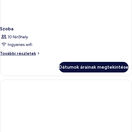
Szoba
10 férőhely
Ingyenes wifi
Szoba
További részletek
további
részletei
Dátumok árainak megtekintése