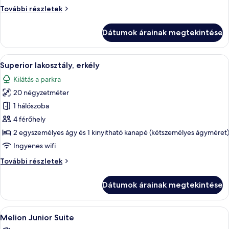
erkély
Családi
További részletek
szoba,
erkély
Dátumok árainak megtekintése
további
részletei
A
Egy modern szállodai szoba, amelyben 
5
Superior lakosztály, erkély
következő
Kilátás a parkra
szoba
20 négyzetméter
összes
képének
1 hálószoba
megtekintése:
4 férőhely
Superior
2 egyszemélyes ágy és 1 kinyitható kanapé (kétszemélyes ágyméret)
lakosztály,
Ingyenes wifi
erkély
Superior
További részletek
lakosztály,
erkély
Dátumok árainak megtekintése
további
részletei
A
Egy hálószoba, amelyben található egy 
3
Melion Junior Suite
következő