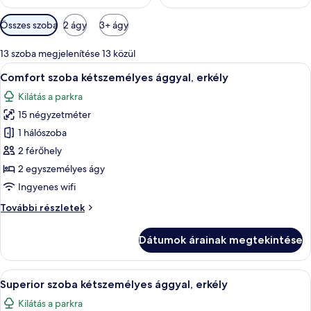
Szobákhoz
Összes szoba
2 ágy
3+ ágy
rendelkezésre
álló
13 szoba megjelenítése 13 közül
szűrők
A
Egy szállodai szoba, amelyben találhat
5
Comfort szoba kétszemélyes ággyal, erkély
következő
Kilátás a parkra
szoba
15 négyzetméter
összes
képének
1 hálószoba
megtekintése:
2 férőhely
Comfort
2 egyszemélyes ágy
szoba
Ingyenes wifi
kétszemélyes
Comfort
További részletek
ággyal,
szoba
erkély
kétszemélyes
Dátumok árainak megtekintése
ággyal,
erkély
további
A
Egy modern szállodai szoba, amelyben t
3
részletei
Superior szoba kétszemélyes ággyal, erkély
következő
Kilátás a parkra
szoba