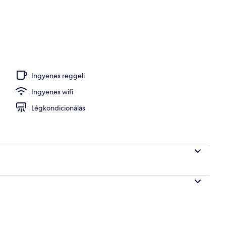
 homlokzata – este/éjszaka
Ingyenes reggeli
Ingyenes wifi
Légkondicionálás