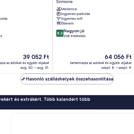
Sirmione
Holiday
Medence
Sirmione
Ingyenes parkolás
kolás
Ingyenes wifi
Étterem
8.2
Nagyon jó
8,2
ennyiből:
és
268 értékelés
10,
Nagyon
jó,
Az
Az
39 052 Ft
64 056 Ft
268
ár
ár
értékelés
azza az adókat és egyéb díjakat
tartalmazza az adókat és egyéb díjakat
39 052 Ft
64 056 Ft
aug. 30. – aug. 31.
szept. 8. – szept. 9.
Hasonló szálláshelyek összehasonlítása
ekért és extrákért. Több kalandért több