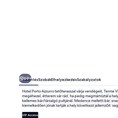
69+
Áttekintés
Szobák
Elhelyezkedés
Szabályzatok
Hotel Porto Azzurro tetőterasszal várja vendégeit, Terme V
megéhezel, étterem vár rád, ha pedig megmártóztál a helysz
kellemes bár/társalgó pultjánál. Medence melletti bár, snac
kiemelkedően jónak tartják a hely következó jellemzőit: se
VIP Access