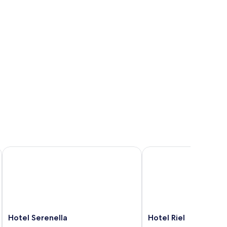
Hotel Serenella
Hotel Riel
Hotel
Hotel
Hotel Serenella
Hotel Riel
Serenella
Riel