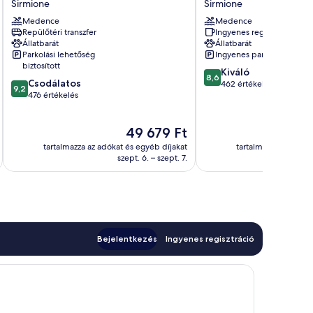
Sirmione
Sirmione
Sirmione
Sirmione
Medence
Medence
Repülőtéri transzfer
Ingyenes reggeli
Állatbarát
Állatbarát
Parkolási lehetőség
Ingyenes parkolás
biztosított
8.6
Kiváló
8,6
9.2
Csodálatos
ennyiből:
462 értékelés
9,2
ennyiből:
476 értékelés
10,
10,
Kiváló,
Csodálatos,
462
Az
49 679 Ft
476
értékelés
ár
értékelés
tartalmazza az adókat és egyéb díjakat
tartalmazza az adóka
49 679 Ft
szept. 6. – szept. 7.
Bejelentkezés
Ingyenes regisztráció