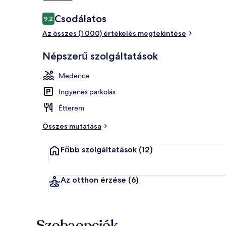
Értékelések
Csodálatos
9,2
9,2 ennyiből: 10
A szálláshely
Az összes (1 000) értékelés megtekintése
Népszerű szolgáltatások
Medence
Ingyenes parkolás
Étterem
Összes mutatása
Főbb szolgáltatások
(12)
Az otthon érzése
(6)
Szobaopciók