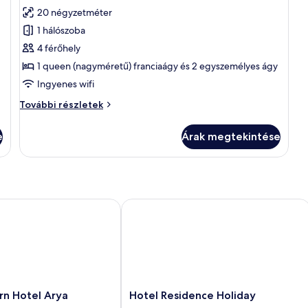
összes
értékelés)
20 négyzetméter
képének
1 hálószoba
megtekintése:
4 férőhely
Családi
1 queen (nagyméretű) franciaágy és 2 egyszemélyes ágy
lakosztály
Ingyenes wifi
Családi
További részletek
lakosztály
további
e
Árak megtekintése
részletei
 Hotel Arya
Hotel Residence Holiday
Hotel
rn Hotel Arya
Hotel Residence Holiday
Residence