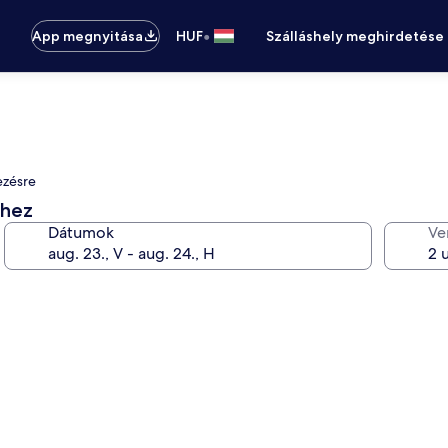
•
App megnyitása
HUF
Szálláshely meghirdetése
ezésre
éhez
Dátumok
Ve