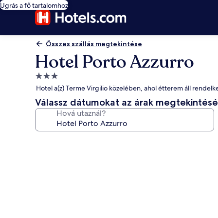
Ugrás a fő tartalomhoz
Összes szállás megtekintése
Hotel Porto Azzurro
3.0
csillagos
Hotel a(z) Terme Virgilio közelében, ahol étterem áll rendelk
szálláshely
Válassz dátumokat az árak megtekintés
Hová utaznál?
A(z)
Hotel
Porto
Azzurro
képgalériája