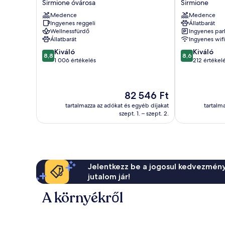
Sirmione óvárosa
Sirmione
Terme
Hotel
Medence
Medence
Sirmione
Arya
Ingyenes reggeli
Állatbarát
óvárosa
Sirmione
Wellnessfürdő
Ingyenes par
Állatbarát
Ingyenes wifi
8.8
8.6
Kiváló
Kiváló
8,8
8,6
ennyiből:
ennyiből:
1 006 értékelés
212 értékel
10,
10,
Kiváló,
Kiváló,
1 006
212
Az
82 546 Ft
értékelés
értékelés
ár
tartalmazza az adókat és egyéb díjakat
tartalm
82 546 Ft
szept. 1. – szept. 2.
Jelentkezz be a jogosul kedvezmény
jutalom jár!
A környékről