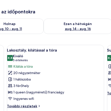
e az időpontokra
ug. 10
elkezésre állás ellenőrzése: aug. 10 - aug. 11
A mostani hétvégi rendelkezésre állás 
Holnap
Ezen a hétvégén
g. 10 - aug. 11
aug. 14 - aug. 16
gy nagy ágy, egy éjjeliszemélyzet lámpával, egy telefonnal ellátott asztalka 
A
Egy szállodai szoba, amelyben találhat
A
6
Lakosztály, kilátással a tóra
S
következő
k
Kiváló
szoba
8,8
s
8,
10-ből 8,8
(5
5 értékelés
összes
ö
értékelés)
Kilátás a tóra
képének
k
20 négyzetméter
megtekintése:
m
1 hálószoba
Lakosztály,
S
3 férőhely
kilátással
n
1 queen (nagyméretű) franciaágy
a
s
Su
To
né
tóra
Ingyenes wifi
sz
Lakosztály,
További részletek
to
kilátással
ré