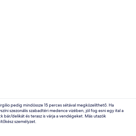
Lakosztály, k
irgilio pedig mindössze 15 perces sétával megközelíthető. Ha
íni szezonális szabadtéri medence vizében, jól fog esni egy ital a
k bár/delikát és terasz is várja a vendégeket. Más utazók
Szezonális s
gítőkész személyzet.