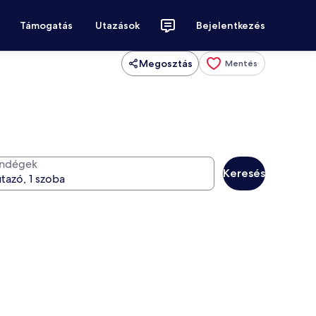
Támogatás
Utazások
Bejelentkezés
Megosztás
Mentés
ndégek
Keresés