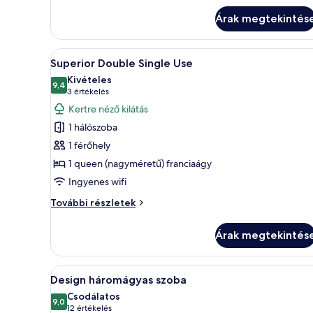
további
részletei
Árak megtekintés
A
Egy szállodai szoba, amelyben t
5
Superior Double Single Use
következő
Kivételes
szoba
9,4
10-ből 9,4
(3
3 értékelés
összes
értékelés)
Kertre néző kilátás
képének
1 hálószoba
megtekintése:
1 férőhely
Superior
1 queen (nagyméretű) franciaágy
Double
Ingyenes wifi
Single
Use
Superior
További részletek
Double
Single
Árak megtekintés
Use
további
részletei
A
Design háromágyas szoba | Min
4
Design háromágyas szoba
következő
Csodálatos
szoba
9,0
10-ből 9,0
(12
12 értékelés