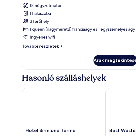
összes
értékelés)
18 négyzetméter
képének
1 hálószoba
megtekintése:
3 férőhely
Design
1 queen (nagyméretű) franciaágy és 1 egyszemélyes ágy
háromágyas
Ingyenes wifi
szoba
Design
További részletek
háromágyas
szoba
Árak megtekintés
további
részletei
Hasonló szálláshelyek
Hotel Sirmione Terme
Best Western
Hotel
Best
Hotel Sirmione Terme
Best Weste
Sirmione
Western