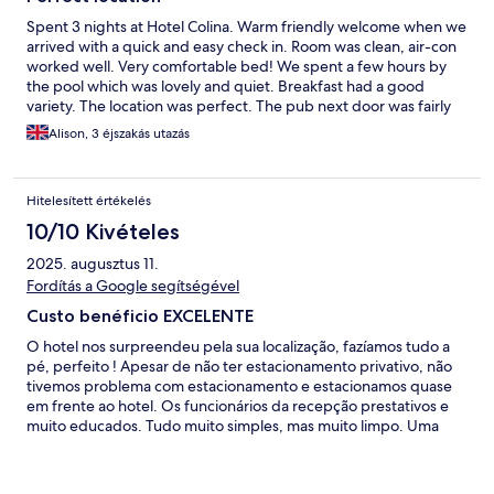
Spent 3 nights at Hotel Colina. Warm friendly welcome when we
arrived with a quick and easy check in. Room was clean, air-con
worked well. Very comfortable bed! We spent a few hours by
the pool which was lovely and quiet. Breakfast had a good
variety. The location was perfect. The pub next door was fairly
quiet and you could play pool and darts. Walk down the hill and
Alison, 3 éjszakás utazás
you have shops and restaurants. You are close to the busy
nightlife and the tunnel leading to the beach.
Hitelesített értékelés
10/10 Kivételes
2025. augusztus 11.
Fordítás a Google segítségével
Custo benéficio EXCELENTE
O hotel nos surpreendeu pela sua localização, fazíamos tudo a
pé, perfeito ! Apesar de não ter estacionamento privativo, não
tivemos problema com estacionamento e estacionamos quase
em frente ao hotel. Os funcionários da recepção prestativos e
muito educados. Tudo muito simples, mas muito limpo. Uma
delícia curtir a piscina no final do dia. Se retornarmos a Albufeira,
provelmente nos hospedaremos nele novamente pela
praticiadade. CUSTO BENEFÍCIO EXCELENTE !