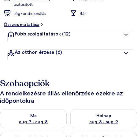
biztosított
Légkondicionálás
Bár
Összes mutatása
Főbb szolgáltatások
(12)
Az otthon érzése
(6)
Szobaopciók
A rendelkezésre állás ellenőrzése ezekre az
időpontokra
A ma esti rendelkezésre állás ellenőrzése: aug. 7 - aug. 8
A holnapi rendelkezésre állás e
Ma
Holnap
aug. 7 - aug. 8
aug. 8 - aug. 9
A mostani hétvégi rendelkezésre állás ellenőrzése: aug. 7 - aug
A következő hétvégi rendelkezé