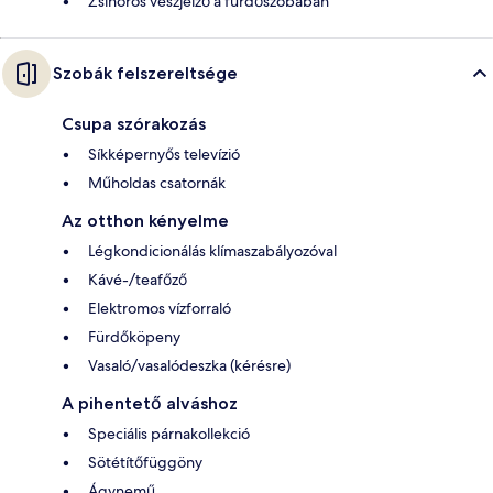
Zsinóros vészjelző a fürdőszobában
Szobák felszereltsége
Csupa szórakozás
Síkképernyős televízió
Műholdas csatornák
Az otthon kényelme
Légkondicionálás klímaszabályozóval
Kávé-/teafőző
Elektromos vízforraló
Fürdőköpeny
Vasaló/vasalódeszka (kérésre)
A pihentető alváshoz
Speciális párnakollekció
Sötétítőfüggöny
Ágynemű