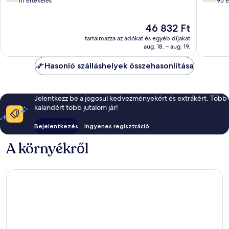
ennyiből:
ennyiből
111 értékelés
195 é
10,
10,
Jó,
Jó,
Az
46 832 Ft
111
195
ár
értékelés
értékelé
tartalmazza az adókat és egyéb díjakat
46 832 Ft
aug. 18. – aug. 19.
Hasonló szálláshelyek összehasonlítása
Jelentkezz be a jogosul kedvezményekért és extrákért. Több
kalandért több jutalom jár!
Bejelentkezés
Ingyenes regisztráció
A környékről