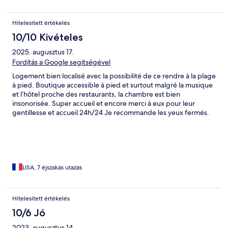
Hitelesített értékelés
10/10 Kivételes
2025. augusztus 17.
Fordítás a Google segítségével
Logement bien localisé avec la possibilité de ce rendre à la plage
à pied. Boutique accessible à pied et surtout malgré la musique
et l’hôtel proche des restaurants, la chambre est bien
insonorisée. Super accueil et encore merci à eux pour leur
gentillesse et accueil 24h/24 Je recommande les yeux fermés.
LISA, 7 éjszakás utazás
Hitelesített értékelés
10/6 Jó
2023. augusztus 14.