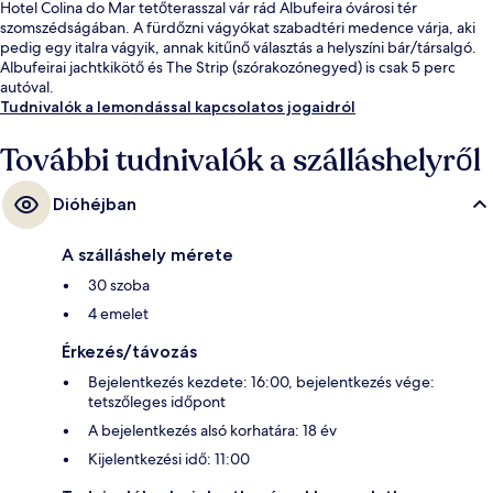
Hotel Colina do Mar tetőterasszal vár rád Albufeira óvárosi tér
szomszédságában. A fürdőzni vágyókat szabadtéri medence várja, aki
pedig egy italra vágyik, annak kitűnő választás a helyszíni bár/társalgó.
Albufeirai jachtkikötő és The Strip (szórakozónegyed) is csak 5 perc
autóval.
Tudnivalók a lemondással kapcsolatos jogaidról
További tudnivalók a szálláshelyről
Dióhéjban
A szálláshely mérete
30 szoba
4 emelet
Érkezés/távozás
Bejelentkezés kezdete: 16:00, bejelentkezés vége:
tetszőleges időpont
A bejelentkezés alsó korhatára: 18 év
Kijelentkezési idő: 11:00