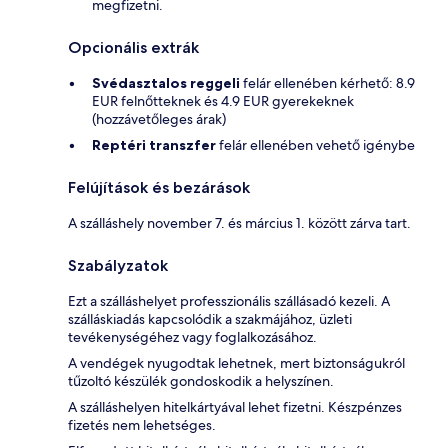
megfizetni.
Opcionális extrák
Svédasztalos reggeli
felár ellenében kérhető: 8.9
EUR felnőtteknek és 4.9 EUR gyerekeknek
(hozzávetőleges árak)
Reptéri transzfer
felár ellenében vehető igénybe
Felújítások és bezárások
A szálláshely november 7. és március 1. között zárva tart.
Szabályzatok
Ezt a szálláshelyet professzionális szállásadó kezeli. A
szálláskiadás kapcsolódik a szakmájához, üzleti
tevékenységéhez vagy foglalkozásához.
A vendégek nyugodtak lehetnek, mert biztonságukról
tűzoltó készülék gondoskodik a helyszínen.
A szálláshelyen hitelkártyával lehet fizetni. Készpénzes
fizetés nem lehetséges.