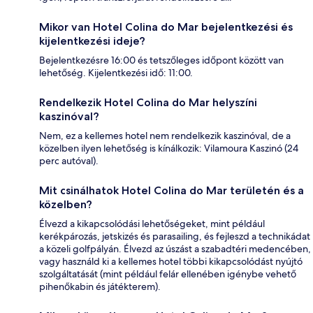
Mikor van Hotel Colina do Mar bejelentkezési és
kijelentkezési ideje?
Bejelentkezésre 16:00 és tetszőleges időpont között van
lehetőség. Kijelentkezési idő: 11:00.
Rendelkezik Hotel Colina do Mar helyszíni
kaszinóval?
Nem, ez a kellemes hotel nem rendelkezik kaszinóval, de a
közelben ilyen lehetőség is kínálkozik: Vilamoura Kaszinó (24
perc autóval).
Mit csinálhatok Hotel Colina do Mar területén és a
közelben?
Élvezd a kikapcsolódási lehetőségeket, mint például
kerékpározás, jetskizés és parasailing, és fejleszd a technikádat
a közeli golfpályán. Élvezd az úszást a szabadtéri medencében,
vagy használd ki a kellemes hotel többi kikapcsolódást nyújtó
szolgáltatását (mint például felár ellenében igénybe vehető
pihenőkabin és játékterem).