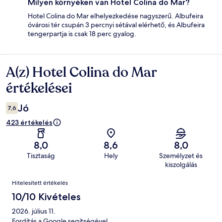
Milyen környéken van Hotel Colina do Mar?
Hotel Colina do Mar elhelyezkedése nagyszerű. Albufeira
óvárosi tér csupán 3 percnyi sétával elérhető, és Albufeira
tengerpartja is csak 18 perc gyalog.
A(z) Hotel Colina do Mar
Értékelések
értékelései
Jó
7,6
423 értékelés
8,0
8,6
8,0
Tisztaság
Hely
Személyzet és
kiszolgálás
Értékelések
Hitelesített értékelés
10/10 Kivételes
2026. július 11.
Fordítás a Google segítségével