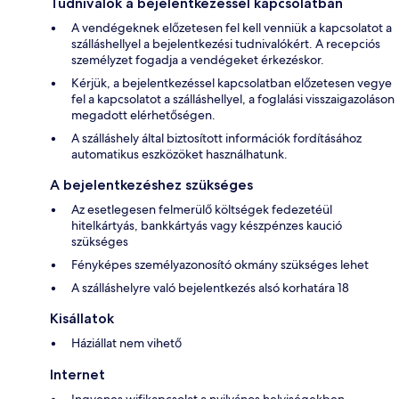
Tudnivalók a bejelentkezéssel kapcsolatban
A vendégeknek előzetesen fel kell venniük a kapcsolatot a
szálláshellyel a bejelentkezési tudnivalókért. A recepciós
személyzet fogadja a vendégeket érkezéskor.
Kérjük, a bejelentkezéssel kapcsolatban előzetesen vegye
fel a kapcsolatot a szálláshellyel, a foglalási visszaigazoláson
megadott elérhetőségen.
A szálláshely által biztosított információk fordításához
automatikus eszközöket használhatunk.
A bejelentkezéshez szükséges
Az esetlegesen felmerülő költségek fedezetéül
hitelkártyás, bankkártyás vagy készpénzes kaució
szükséges
Fényképes személyazonosító okmány szükséges lehet
A szálláshelyre való bejelentkezés alsó korhatára 18
Kisállatok
Háziállat nem vihető
Internet