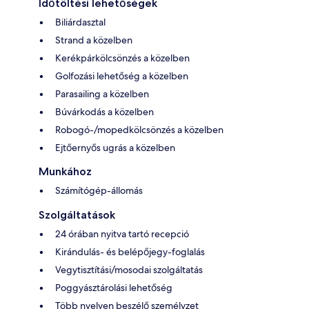
Időtöltési lehetőségek
Biliárdasztal
Strand a közelben
Kerékpárkölcsönzés a közelben
Golfozási lehetőség a közelben
Parasailing a közelben
Búvárkodás a közelben
Robogó-/mopedkölcsönzés a közelben
Ejtőernyős ugrás a közelben
Munkához
Számítógép-állomás
Szolgáltatások
24 órában nyitva tartó recepció
Kirándulás- és belépőjegy-foglalás
Vegytisztítási/mosodai szolgáltatás
Poggyásztárolási lehetőség
Több nyelven beszélő személyzet