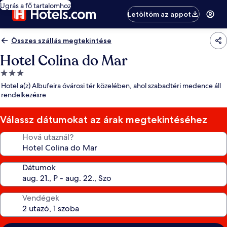
Ugrás a fő tartalomhoz
Letöltöm az appot
Összes szállás megtekintése
Hotel Colina do Mar
3.0
csillagos
Hotel a(z) Albufeira óvárosi tér közelében, ahol szabadtéri medence áll
szálláshely
rendelkezésre
Válassz dátumokat az árak megtekintéséhez
Hová utaznál?
Dátumok
Vendégek