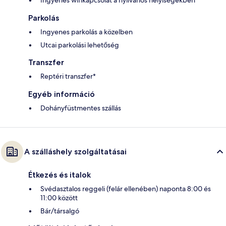
Ingyenes wifikapcsolat a nyilvános helyiségekben
Parkolás
Ingyenes parkolás a közelben
Utcai parkolási lehetőség
Transzfer
Reptéri transzfer*
Egyéb információ
Dohányfüstmentes szállás
A szálláshely szolgáltatásai
Étkezés és italok
Svédasztalos reggeli (felár ellenében) naponta 8:00 és
11:00 között
Bár/társalgó