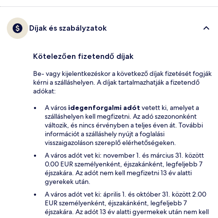
Díjak és szabályzatok
Kötelezően fizetendő díjak
Be- vagy kijelentkezéskor a következő díjak fizetését fogják
kérni a szálláshelyen. A díjak tartalmazhatják a fizetendő
adókat:
A város
idegenforgalmi adót
vetett ki, amelyet a
szálláshelyen kell megfizetni. Az adó szezononként
változik, és nincs érvényben a teljes éven át. További
információt a szálláshely nyújt a foglalási
visszaigazoláson szereplő elérhetőségeken.
A város adót vet ki: november 1. és március 31. között
0.00 EUR személyenként, éjszakánként, legfeljebb 7
éjszakára. Az adót nem kell megfizetni 13 év alatti
gyerekek után.
A város adót vet ki: április 1. és október 31. között 2.00
EUR személyenként, éjszakánként, legfeljebb 7
éjszakára. Az adót 13 év alatti gyermekek után nem kell