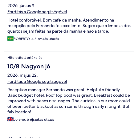
2026. június 9.
Fordítás a Google segítségével
Hotel confortável. Bom café da manha. Atendimento na
recepção pelo Fernando foi excelente. Sugiro que a limpeza dos
quartos sejam feitas na parte da manhã e nao a tarde.
ROBERTO, 4 éjszakás utazás
Hitelesített értékelés
10/8 Nagyon jó
2026. május 22.
Fordítás a Google segítségével
Reception manager Fernando was great! Helpful n friendly.
Basic budget hotel. Roof top pool was great. Breakfast could be
improved with beans n sausages. The curtains in our room could
of been better blackout as sun came through early n bright. But
fab location!
Jolene, 6 éjszakás utazás