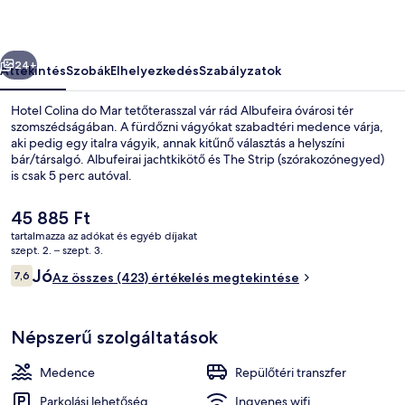
őző
Következő
24+
Áttekintés
Szobák
Elhelyezkedés
Szabályzatok
Hotel Colina do Mar tetőterasszal vár rád Albufeira óvárosi tér
szomszédságában. A fürdőzni vágyókat szabadtéri medence várja,
aki pedig egy italra vágyik, annak kitűnő választás a helyszíni
bár/társalgó. Albufeirai jachtkikötő és The Strip (szórakozónegyed)
is csak 5 perc autóval.
A
45 885 Ft
jelenlegi
tartalmazza az adókat és egyéb díjakat
ár
szept. 2. – szept. 3.
Légi nézet
45 885 Ft
Értékelések
Jó
7,6
Az összes (423) értékelés megtekintése
7,6 ennyiből: 10
Népszerű szolgáltatások
Medence
Repülőtéri transzfer
Parkolási lehetőség
Ingyenes wifi