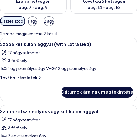
Ezen a hétvégén
Következő hétvégén
aug. 7 - aug. 9
aug. 14 - aug. 16
Szobákhoz
Összes szoba
1 ágy
2 ágy
rendelkezésre
álló
2 szoba megjelenítése 2 közül
szűrők
A
Egy szállodai szoba két ággyal, íróaszt
4
Szoba két külön ággyal (with Extra Bed)
következő
17 négyzetméter
szoba
3 férőhely
összes
képének
1 egyszemélyes ágy VAGY 2 egyszemélyes ágy
megtekintése:
Szoba
További részletek
Szoba
két
külön
két
Dátumok árainak megtekintése
ággyal
külön
(with
ággyal
Extra
A
Egy szállodai szoba két ággyal, íróaszt
4
(with
Bed)
Szoba kétszemélyes vagy két külön ággyal
következő
további
Extra
17 négyzetméter
részletei
szoba
Bed)
3 férőhely
összes
képének
2 egyszemélyes ágy