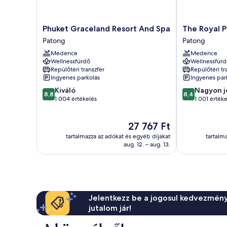
Phuket
The
Phuket Graceland Resort And Spa
The Royal P
Graceland
Royal
Patong
Patong
Resort
Paradise
Medence
Medence
And
Hotel
Wellnessfürdő
Wellnessfürd
Spa
&
Repülőtéri transzfer
Repülőtéri tr
Patong
Spa
Ingyenes parkolás
Ingyenes par
Patong
8.8
8.4
Kiváló
Nagyon j
8,8
8,4
ennyiből:
ennyiből:
1 004 értékelés
1 001 értéke
10,
10,
Kiváló,
Nagyon
Az
27 767 Ft
1 004
jó,
ár
értékelés
1 001
tartalmazza az adókat és egyéb díjakat
tartalm
27 767 Ft
értékelés
aug. 12. – aug. 13.
Jelentkezz be a jogosul kedvezmény
jutalom jár!