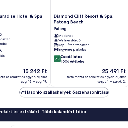
Diamond
aradise Hotel & Spa
Diamond Cliff Resort & Spa,
Cliff
Patong Beach
Resort
Patong
&
ő
Spa,
Medence
anszfer
Wellnessfürdő
Patong
kolás
Repülőtéri transzfer
Beach
Ingyenes parkolás
ó
Patong
lés
9.0
Csodálatos
9,0
ennyiből:
1 006 értékelés
10,
Az
Az
15 242 Ft
25 491 Ft
Csodálatos,
ár
ár
1 006
azza az adókat és egyéb díjakat
tartalmazza az adókat és egyéb díjakat
15 242 Ft
25 491 Ft
aug. 18. – aug. 19.
szept. 1. – szept. 2.
értékelés
Hasonló szálláshelyek összehasonlítása
ekért és extrákért. Több kalandért több