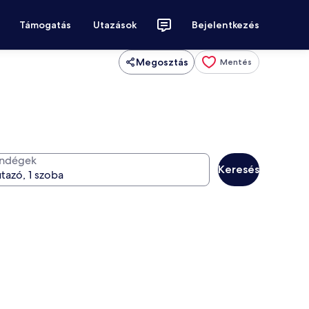
Támogatás
Utazások
Bejelentkezés
Megosztás
Mentés
ndégek
Keresés