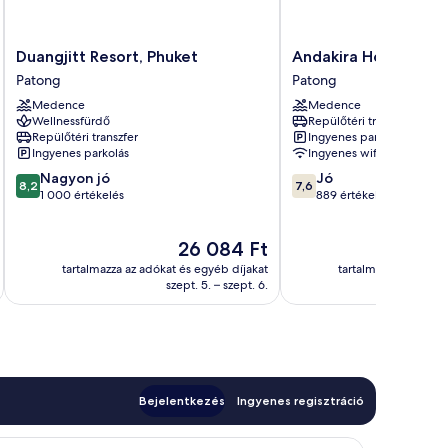
Duangjitt
Andakira
Duangjitt Resort, Phuket
Andakira Hotel
Resort,
Hotel
Patong
Patong
Phuket
Patong
Medence
Medence
Patong
Wellnessfürdő
Repülőtéri transzfer
Repülőtéri transzfer
Ingyenes parkolás
Ingyenes parkolás
Ingyenes wifi
8.2
7.6
Nagyon jó
Jó
8,2
7,6
ennyiből:
ennyiből:
1 000 értékelés
889 értékelés
10,
10,
Nagyon
Jó,
Az
26 084 Ft
jó,
889
ár
1 000
értékelés
tartalmazza az adókat és egyéb díjakat
tartalmazza az adóka
26 084 Ft
értékelés
szept. 5. – szept. 6.
Bejelentkezés
Ingyenes regisztráció