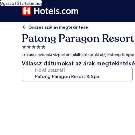
Ugrás a fő tartalomhoz
Összes szállás megtekintése
Patong Paragon Resort
5.0
csillagos
Luxusszínvonalú vízparton található üdülő a(z) Patong tenge
szálláshely
Válassz dátumokat az árak megtekintés
Hová utaznál?
A(z)
Patong
Paragon
Resort
&
Spa