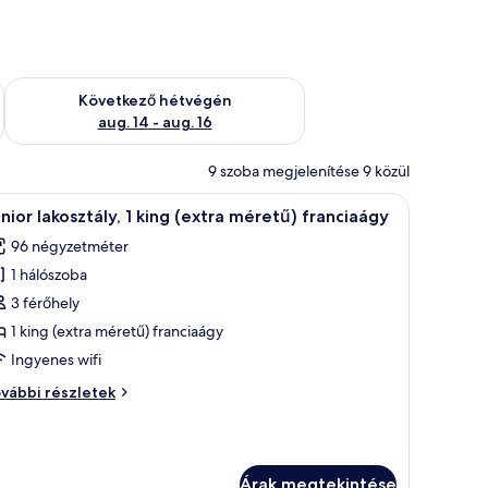
ellenőrzése: aug. 7 - aug. 9
A következő hétvégi rendelkezésre állás ellenőrzése: aug. 14 -
Következő hétvégén
aug. 14 - aug. 16
9 szoba megjelenítése 9 közül
yílik kilátás a könnyű, áttetsző függönyökön keresztül.
 és televízióval felszerelve.
Egy étkezőasztal, melyen fehér tányérok és e
7
nior lakosztály, 1 king (extra méretű) franciaágy
övetkező
96 négyzetméter
zoba
1 hálószoba
sszes
épének
3 férőhely
egtekintése:
1 king (extra méretű) franciaágy
unior
Ingyenes wifi
kosztály,
nior
vábbi részletek
kosztály,
ing
ng
extra
xtra
éretű)
Árak megtekintése