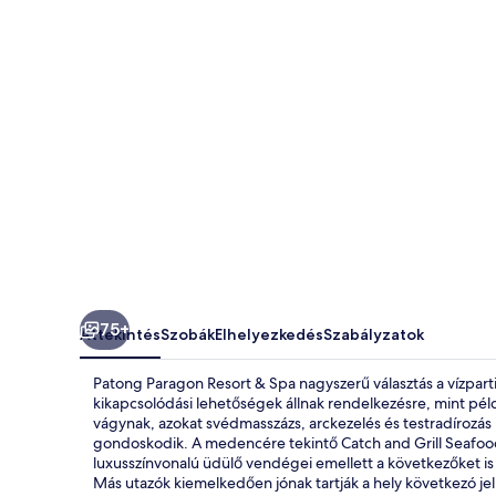
képgalériája
75+
Áttekintés
Szobák
Elhelyezkedés
Szabályzatok
Patong Paragon Resort & Spa nagyszerű választás a vízpart
kikapcsolódási lehetőségek állnak rendelkezésre, mint példáu
vágynak, azokat svédmasszázs, arckezelés és testradírozás 
gondoskodik. A medencére tekintő Catch and Grill Seafood 
luxusszínvonalú üdülő vendégei emellett a következőket is 
Más utazók kiemelkedően jónak tartják a hely következó jel