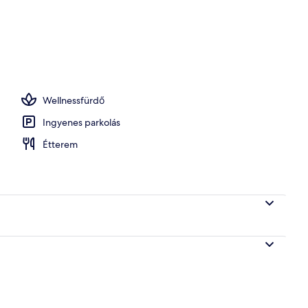
edence, ingyenesen használható cabanák és napozóágyak
Wellnessfürdő
Ingyenes parkolás
Étterem