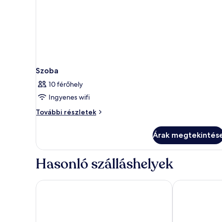
Szoba
10 férőhely
Ingyenes wifi
Szoba
További részletek
további
részletei
Árak megtekintés
Hasonló szálláshelyek
Phuket Graceland Resort And Spa
The Royal Par