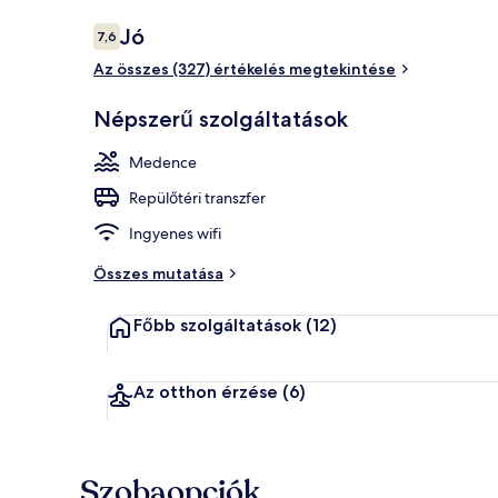
Értékelések
Jó
7,6
7,6 ennyiből: 10
Az összes (327) értékelés megtekintése
Szabadtéri m
Népszerű szolgáltatások
Medence
Repülőtéri transzfer
Ingyenes wifi
Összes mutatása
Főbb szolgáltatások
(12)
Az otthon érzése
(6)
Szobaopciók