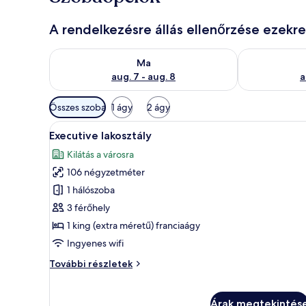
A rendelkezésre állás ellenőrzése ezekr
A ma esti rendelkezésre állás ellenőrzése: aug. 7 - au
A holnapi rend
Ma
aug. 7 - aug. 8
a
Szobákhoz
Összes szoba
1 ágy
2 ágy
rendelkezésre
A
Egy szállodai szoba, amelyben e
álló
8
Executive lakosztály
következő
szűrők
Kilátás a városra
szoba
106 négyzetméter
összes
képének
1 hálószoba
megtekintése:
3 férőhely
Executive
1 king (extra méretű) franciaágy
lakosztály
Ingyenes wifi
Executive
További részletek
lakosztály
további
részletei
Árak megtekintés