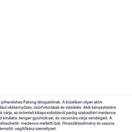
Lobby
i pihenéshez Patong látogatóinak. A közelben olyan aktív
l siklóernyőzés, szörfvitorlázás és vízisíelés. Akik kényeztetére
is várja, az örömteli kikapcsolódásról pedig szabadtéri medence
Elnöki szoba
kínálata: tenger gyümölcsei, és vacsorára várja vendégeit. A
élvezhetik: medence melletti bár, fitneszlétesítmény és szauna.
lemzőit: segítőkész személyzet.