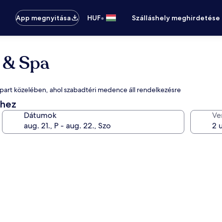
•
App megnyitása
HUF
Szálláshely meghirdetése
 & Spa
rpart közelében, ahol szabadtéri medence áll rendelkezésre
éhez
Dátumok
Ve