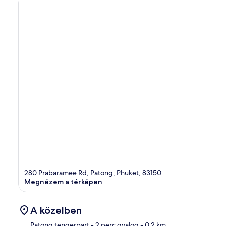
280 Prabaramee Rd, Patong, Phuket, 83150
Megnézem a térképen
A közelben
Patong tengerpart
- 2 perc gyalog
- 0.2 km