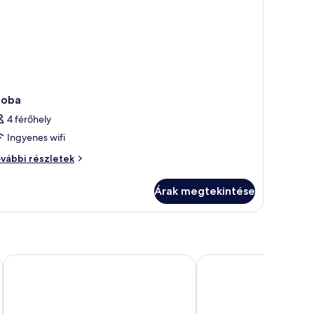
zoba
4 férőhely
Ingyenes wifi
oba
vábbi részletek
vábbi
szletei
Árak megtekintése
Beach
Duangjitt Resort, Phuket
Andakira Hotel