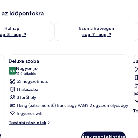
e az időpontokra
g. 8
elkezésre állás ellenőrzése: aug. 8 - aug. 9
A mostani hétvégi rendelkezésre állás 
Holnap
Ezen a hétvégén
ug. 8 - aug. 9
aug. 7 - aug. 9
gy nagy ágy, éjjélysztakák lámpákkal, egy íróasztal található, és a városra n
A
Egy kétágyas szoba, íróasztallal, széssel
A
7
Deluxe szoba
Ju
következő
k
Nagyon jó
szoba
8,0
s
10-ből 8,0
(15
15 értékelés
összes
ö
értékelés)
53 négyzetméter
képének
k
1 hálószoba
megtekintése:
m
3 férőhely
Deluxe
J
1 king (extra méretű) franciaágy VAGY 2 egyszemélyes ágy
szoba
la
Ju
To
Ingyenes wifi
1
la
k
1
Deluxe
További részletek
ki
szoba
(
(e
további
m
e
Árak megtekintése