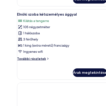
A
Egy szállodai szoba, melyben fa 
9
Elnöki szoba kétszemélyes ággyal
következő
Kilátás a tengerre
szoba
105 négyzetméter
összes
képének
1 hálószoba
megtekintése:
3 férőhely
Elnöki
1 king (extra méretű) franciaágy
szoba
Ingyenes wifi
kétszemélyes
Elnöki
További részletek
ággyal
szoba
kétszemélyes
ággyal
Árak megtekintés
további
részletei