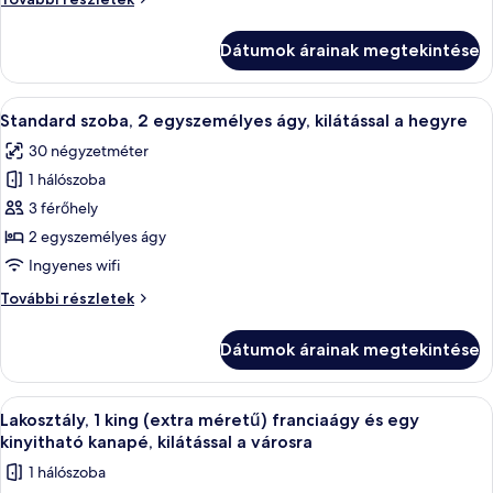
king
szoba,
(extra
1
Dátumok árainak megtekintése
king
méretű)
(extra
franciaágy,
méretű)
A
Egy szállodai szoba két ággyal, íróaszta
kilátással
5
franciaágy,
Standard szoba, 2 egyszemélyes ágy, kilátással a hegyre
következő
kilátással
a
30 négyzetméter
a
szoba
hegyre
hegyre
1 hálószoba
összes
további
képének
3 férőhely
részletei
megtekintése:
2 egyszemélyes ágy
Standard
Ingyenes wifi
szoba,
Standard
További részletek
2
szoba,
egyszemélyes
2
Dátumok árainak megtekintése
egyszemélyes
ágy,
ágy,
kilátással
kilátással
A
Egy modern nappali, amelyben egy modu
a
10
a
Lakosztály, 1 king (extra méretű) franciaágy és egy
következő
hegyre
hegyre
kinyitható kanapé, kilátással a városra
további
szoba
1 hálószoba
részletei
összes