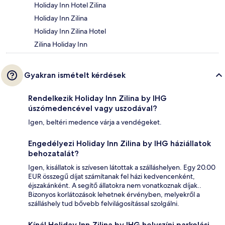
Holiday Inn Hotel Zilina
Holiday Inn Zilina
Holiday Inn Zilina Hotel
Zilina Holiday Inn
Gyakran ismételt kérdések
Rendelkezik Holiday Inn Zilina by IHG
úszómedencével vagy uszodával?
Igen, beltéri medence várja a vendégeket.
Engedélyezi Holiday Inn Zilina by IHG háziállatok
behozatalát?
Igen, kisállatok is szívesen látottak a szálláshelyen. Egy 20.00
EUR összegű díjat számítanak fel házi kedvencenként,
éjszakánként. A segítő állatokra nem vonatkoznak díjak..
Bizonyos korlátozások lehetnek érvényben, melyekről a
szálláshely tud bővebb felvilágosítással szolgálni.
Kínál Holiday Inn Zilina by IHG helyszíni parkolási