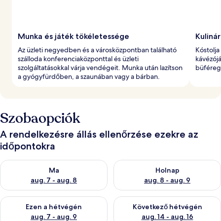
Munka és játék tökéletessége
Kuliná
Az üzleti negyedben és a városközpontban található
Kóstolja
szálloda konferenciaközponttal és üzleti
kávézójá
szolgáltatásokkal várja vendégeit. Munka után lazítson
büféregg
a gyógyfürdőben, a szaunában vagy a bárban.
Szobaopciók
A rendelkezésre állás ellenőrzése ezekre az
időpontokra
A ma esti rendelkezésre állás ellenőrzése: aug. 7 - aug. 8
A holnapi rendelkezésre állás e
Ma
Holnap
aug. 7 - aug. 8
aug. 8 - aug. 9
A mostani hétvégi rendelkezésre állás ellenőrzése: aug. 7 - aug
A következő hétvégi rendelkezé
Ezen a hétvégén
Következő hétvégén
aug. 7 - aug. 9
aug. 14 - aug. 16