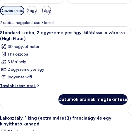
Szobákhoz
Összes szoba
2 ágy
1 ágy
rendelkezésre
álló
7 szoba megjelenítése 7 közül
szűrők
A
Egy szállodai szoba két ággyal, íróaszta
5
Standard szoba, 2 egyszemélyes ágy, kilátással a városra
következő
(High Floor)
szoba
30 négyzetméter
összes
1 hálószoba
képének
3 férőhely
megtekintése:
Standard
2 egyszemélyes ágy
szoba,
Ingyenes wifi
2
Standard
További részletek
egyszemélyes
szoba,
ágy,
2
Dátumok árainak megtekintése
egyszemélyes
kilátással
ágy,
a
kilátással
A
Egy modern nappali, melynek berendezé
városra
4
a
Lakosztály, 1 king (extra méretű) franciaágy és egy
következő
városra
(High
kinyitható kanapé
(High
szoba
Floor)