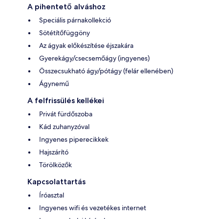
A pihentető alváshoz
Speciális párnakollekció
Sötétítőfüggöny
Az ágyak előkészítése éjszakára
Gyerekágy/csecsemőágy (ingyenes)
Összecsukható ágy/pótágy (felár ellenében)
Ágynemű
A felfrissülés kellékei
Privát fürdőszoba
Kád zuhanyzóval
Ingyenes piperecikkek
Hajszárító
Törölközők
Kapcsolattartás
Íróasztal
Ingyenes wifi és vezetékes internet