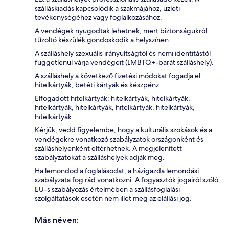
szálláskiadás kapcsolódik a szakmájához, üzleti
tevékenységéhez vagy foglalkozásához.
A vendégek nyugodtak lehetnek, mert biztonságukról
tűzoltó készülék gondoskodik a helyszínen.
A szálláshely szexuális irányultságtól és nemi identitástól
függetlenül várja vendégeit (LMBTQ+-barát szálláshely).
A szálláshely a következő fizetési módokat fogadja el:
hitelkártyák, betéti kártyák és készpénz.
Elfogadott hitelkártyák: hitelkártyák, hitelkártyák,
hitelkártyák, hitelkártyák, hitelkártyák, hitelkártyák,
hitelkártyák
Kérjük, vedd figyelembe, hogy a kulturális szokások és a
vendégekre vonatkozó szabályzatok országonként és
szálláshelyenként eltérhetnek. A megjelenített
szabályzatokat a szálláshelyek adják meg.
Ha lemondod a foglalásodat, a házigazda lemondási
szabályzata fog rád vonatkozni. A fogyasztók jogairól szóló
EU-s szabályozás értelmében a szállásfoglalási
szolgáltatások esetén nem illet meg az elállási jog.
Más néven: