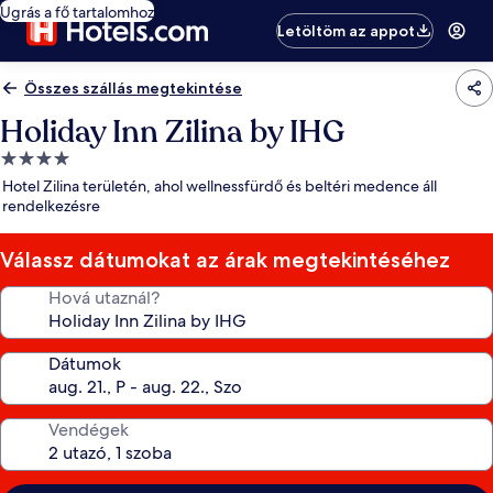
Ugrás a fő tartalomhoz
Letöltöm az appot
Összes szállás megtekintése
Holiday Inn Zilina by IHG
4.0
csillagos
Hotel Zilina területén, ahol wellnessfürdő és beltéri medence áll
szálláshely
rendelkezésre
Válassz dátumokat az árak megtekintéséhez
Hová utaznál?
Dátumok
Vendégek