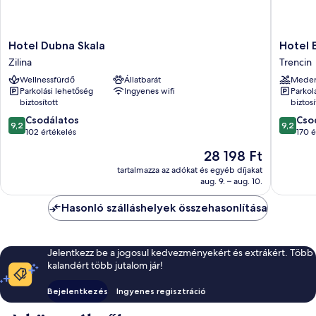
Hotel
Hotel
Hotel Dubna Skala
Hotel 
Dubna
Elizabet
Zilina
Trencin
Skala
Trencin
Wellnessfürdő
Állatbarát
Mede
Zilina
Parkolási lehetőség
Ingyenes wifi
Parkol
biztosított
biztosí
9.2
9.2
Csodálatos
Cso
9,2
9,2
ennyiből:
ennyiből
102 értékelés
170 é
10,
10,
Az
28 198 Ft
Csodálatos,
Csodálat
ár
102
170
tartalmazza az adókat és egyéb díjakat
28 198 Ft
aug. 9. – aug. 10.
értékelés
értékelé
Hasonló szálláshelyek összehasonlítása
Jelentkezz be a jogosul kedvezményekért és extrákért. Több
kalandért több jutalom jár!
Bejelentkezés
Ingyenes regisztráció