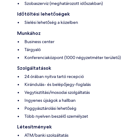
Szobaszerviz (meghatározott időszakban)
Időtöltési lehetőségek
Síelési lehetőség a közelben
Munkához
Business center
Tárgyaló
Konferenciaközpont (1000 négyzetméter területű)
Szolgáltatások
24 órában nyitva tartó recepció
Kirándulás- és belépőjegy-foglalás
Vegytisztítási/mosodai szolgáltatás
Ingyenes újságok a hallban
Poggyásztárolási lehetőség
Több nyelven beszélő személyzet
Létesítmények
ATM/banki szolgáltatás