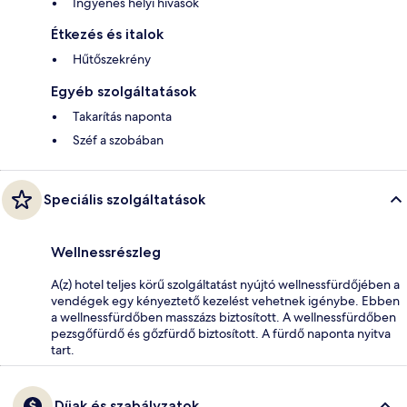
Ingyenes helyi hívások
Étkezés és italok
Hűtőszekrény
Egyéb szolgáltatások
Takarítás naponta
Széf a szobában
Speciális szolgáltatások
Wellnessrészleg
A(z) hotel teljes körű szolgáltatást nyújtó wellnessfürdőjében a
vendégek egy kényeztető kezelést vehetnek igénybe. Ebben
a wellnessfürdőben masszázs biztosított. A wellnessfürdőben
pezsgőfürdő és gőzfürdő biztosított. A fürdő naponta nyitva
tart.
Díjak és szabályzatok