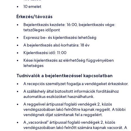
10 emelet
Érkezés/távozás
Bejelentkezés kezdete: 16:00, bejelentkezés vége:
tetszőleges időpont
Expressz be- és kijelentkezési lehetőség
A bejelentkezés alsó korhatára: 18 év
Kijelentkezési idő: 11:00
Kései kijelentkezés az elérhetőség függvényében
lehetséges
Tudnivalók a bejelentkezéssel kapcsolatban
A recepciós személyzet fogadja a vendégeket érkezéskor.
A szálláshely által biztosított információk fordításához
automatikus eszközöket használhatunk.
A reggelivel ártípussal foglaló vendégek 2, közös
vendégszobában lakó felnőttre kapnak reggelit. A többi
vendégnek díjat számítanak fel a reggeliért.
A „vacsorával” ártípussal foglaló vendégek 2, közös
vendégszobában lakó felnőtt számára kapnak vacsorát. A