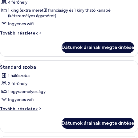
4 férőhely
képének
1 king (extra méretű) franciaágy és 1 kinyitható kanapé
megtekintése:
(kétszemélyes ágyméret)
Lakosztály,
Ingyenes wifi
1
king
Lakosztály,
További részletek
1
(extra
king
méretű)
Dátumok árainak megtekintése
(extra
franciaágy
méretű)
és
franciaágy
A
Egy szállodai szoba két ággyal, íróaszta
5
és
Standard szoba
egy
következő
egy
kinyitható
1 hálószoba
kinyitható
szoba
kanapé,
kanapé,
2 férőhely
összes
kilátással
kilátással
képének
1 egyszemélyes ágy
a
a
megtekintése:
városra
Ingyenes wifi
városra
további
Standard
Standard
További részletek
részletei
szoba
szoba
további
Dátumok árainak megtekintése
részletei