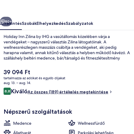
képgalériája
őző
Következő
80+
Áttekintés
Szobák
Elhelyezkedés
Szabályzatok
Holiday Inn Zilina by IHG a vasútállomás közelében várja a
vendégeket – nagyszerű választás Zilina látogatóinak. A
wellnessrészlegen masszázs csábítja a vendégeket, aki pedig
harapna valamit, annak kitűnő választás a helyben működő kávézó. A
szálláshely beltéri medence, bár/társalgó és fitneszlétesítmény
jóvoltából még nívósabb. Más utazók szeretik a hely következó
jellemzőit: a szálláshely általános állapota.
A
39 094 Ft
jelenlegi
tartalmazza az adókat és egyéb díjakat
ár
aug. 13. – aug. 14.
Beltéri medence
39 094 Ft
Értékelések
Kiváló
8,8
Az összes (189) értékelés megtekintése
8,8 ennyiből: 10
Népszerű szolgáltatások
Medence
Wellnessfürdő
Állatbarát
Parkolási lehetőség