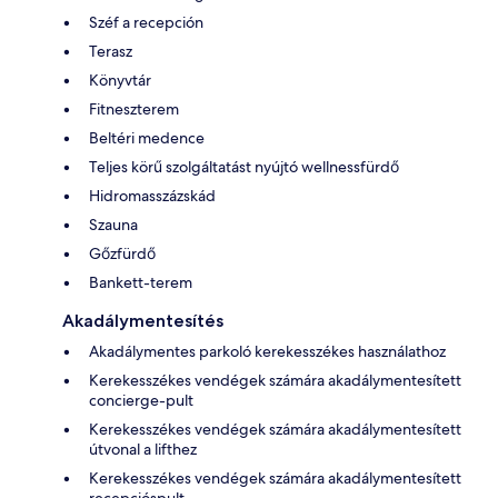
Széf a recepción
Terasz
Könyvtár
Fitneszterem
Beltéri medence
Teljes körű szolgáltatást nyújtó wellnessfürdő
Hidromasszázskád
Szauna
Gőzfürdő
Bankett-terem
Akadálymentesítés
Akadálymentes parkoló kerekesszékes használathoz
Kerekesszékes vendégek számára akadálymentesített
concierge-pult
Kerekesszékes vendégek számára akadálymentesített
útvonal a lifthez
Kerekesszékes vendégek számára akadálymentesített
recepcióspult