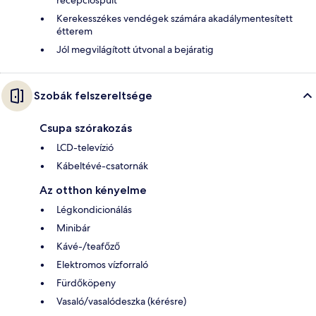
Kerekesszékes vendégek számára akadálymentesített
étterem
Jól megvilágított útvonal a bejáratig
Szobák felszereltsége
Csupa szórakozás
LCD-televízió
Kábeltévé-csatornák
Az otthon kényelme
Légkondicionálás
Minibár
Kávé-/teafőző
Elektromos vízforraló
Fürdőköpeny
Vasaló/vasalódeszka (kérésre)