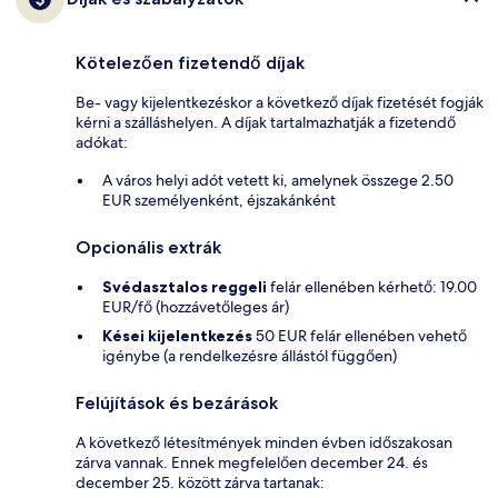
Kötelezően fizetendő díjak
Be- vagy kijelentkezéskor a következő díjak fizetését fogják
kérni a szálláshelyen. A díjak tartalmazhatják a fizetendő
adókat:
A város helyi adót vetett ki, amelynek összege 2.50
EUR személyenként, éjszakánként
Opcionális extrák
Svédasztalos reggeli
felár ellenében kérhető: 19.00
EUR/fő (hozzávetőleges ár)
Kései kijelentkezés
50 EUR felár ellenében vehető
igénybe (a rendelkezésre állástól függően)
Felújítások és bezárások
A következő létesítmények minden évben időszakosan
zárva vannak. Ennek megfelelően december 24. és
december 25. között zárva tartanak: