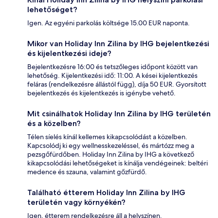
lehetőséget?
Igen. Az egyéni parkolás költsége 15.00 EUR naponta.
Mikor van Holiday Inn Zilina by IHG bejelentkezési
és kijelentkezési ideje?
Bejelentkezésre 16:00 és tetszőleges időpont között van
lehetőség. Kijelentkezési idő: 11:00. A kései kijelentkezés
feláras (rendelkezésre állástól függ), díja 50 EUR. Gyorsított
bejelentkezés és kijelentkezés is igénybe vehető.
Mit csinálhatok Holiday Inn Zilina by IHG területén
és a közelben?
Télen síelés kínál kellemes kikapcsolódást a közelben.
Kapcsolódj ki egy wellnesskezeléssel, és mártózz meg a
pezsgőfürdőben. Holiday Inn Zilina by IHG a következő
kikapcsolódási lehetőségeket is kínálja vendégeinek: beltéri
medence és szauna, valamint gőzfürdő.
Található étterem Holiday Inn Zilina by IHG
területén vagy környékén?
Igen, étterem rendelkezésre áll a helyszínen.