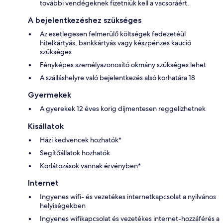
további vendégeknek fizetniük kell a vacsoráért.
A bejelentkezéshez szükséges
Az esetlegesen felmerülő költségek fedezetéül
hitelkártyás, bankkártyás vagy készpénzes kaució
szükséges
Fényképes személyazonosító okmány szükséges lehet
A szálláshelyre való bejelentkezés alsó korhatára 18
Gyermekek
A gyerekek 12 éves korig díjmentesen reggelizhetnek
Kisállatok
Házi kedvencek hozhatók*
Segítőállatok hozhatók
Korlátozások vannak érvényben*
Internet
Ingyenes wifi- és vezetékes internetkapcsolat a nyilvános
helyiségekben
Ingyenes wifikapcsolat és vezetékes internet-hozzáférés a