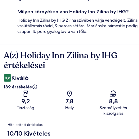
Milyen környéken van Holiday Inn Zilina by IHG?
Holiday Inn Zilina by IHG Zilina szívében várja vendégeit. Žilina
vasútállomás rövid, 9 perces sétára, Mariánske námestie pedig
csupán 16 perc gyalogtávra van tőle.
A(z) Holiday Inn Zilina by IHG
Értékelések
értékelései
Kiváló
8,8
189 értékelés
9,2
7,8
8,8
Tisztaság
Hely
Személyzet és
kiszolgálás
Értékelések
Hitelesített értékelés
10/10 Kivételes