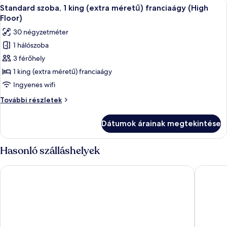
A
Egy modern hálószoba, amelyben egy nag
7
Standard szoba, 1 king (extra méretű) franciaágy (High
következő
Floor)
szoba
30 négyzetméter
összes
1 hálószoba
képének
3 férőhely
megtekintése:
Standard
1 king (extra méretű) franciaágy
szoba,
Ingyenes wifi
1
Standard
További részletek
king
szoba,
(extra
1
Dátumok árainak megtekintése
king
méretű)
(extra
franciaágy
méretű)
Hasonló szálláshelyek
(High
franciaágy
(High
Floor)
Hotel Dubna Skala
Hotel El
Floor)
további
részletei