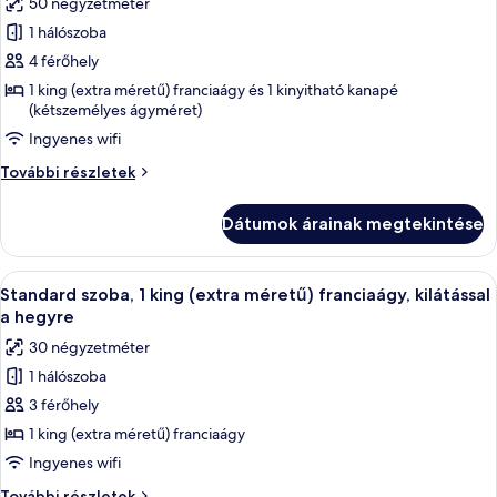
50 négyzetméter
Floor)
összes
további
1 hálószoba
képének
részletei
4 férőhely
megtekintése:
Lakosztály,
1 king (extra méretű) franciaágy és 1 kinyitható kanapé
(kétszemélyes ágyméret)
1
Ingyenes wifi
king
(extra
Lakosztály,
További részletek
méretű)
1
king
franciaágy
Dátumok árainak megtekintése
(extra
és
méretű)
egy
franciaágy
A
Egy szállodai szoba, amelyben egy nagy
7
és
kinyitható
Standard szoba, 1 king (extra méretű) franciaágy, kilátással
következő
egy
a hegyre
kanapé
kinyitható
szoba
30 négyzetméter
kanapé
összes
további
1 hálószoba
képének
részletei
3 férőhely
megtekintése:
Standard
1 king (extra méretű) franciaágy
szoba,
Ingyenes wifi
1
Standard
További részletek