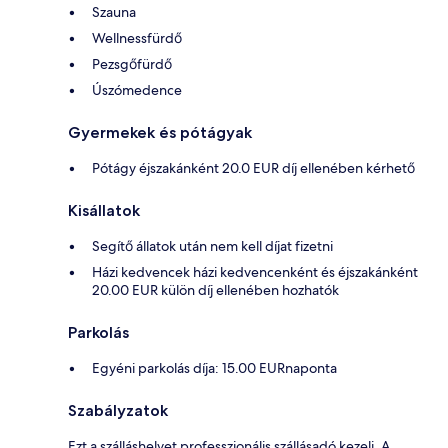
Szauna
Wellnessfürdő
Pezsgőfürdő
Úszómedence
Gyermekek és pótágyak
Pótágy éjszakánként 20.0 EUR díj ellenében kérhető
Kisállatok
Segítő állatok után nem kell díjat fizetni
Házi kedvencek házi kedvencenként és éjszakánként
20.00 EUR külön díj ellenében hozhatók
Parkolás
Egyéni parkolás díja: 15.00 EURnaponta
Szabályzatok
Ezt a szálláshelyet professzionális szállásadó kezeli. A