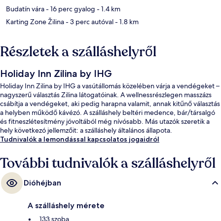
Budatín vára
- 16 perc gyalog
- 1.4 km
Karting Zone Žilina
- 3 perc autóval
- 1.8 km
Részletek a szálláshelyről
Holiday Inn Zilina by IHG
Holiday Inn Zilina by IHG a vasútállomás közelében várja a vendégeket –
nagyszerű választás Zilina látogatóinak. A wellnessrészlegen masszázs
csábítja a vendégeket, aki pedig harapna valamit, annak kitűnő választás
a helyben működő kávézó. A szálláshely beltéri medence, bár/társalgó
és fitneszlétesítmény jóvoltából még nívósabb. Más utazók szeretik a
hely következó jellemzőit: a szálláshely általános állapota.
Tudnivalók a lemondással kapcsolatos jogaidról
További tudnivalók a szálláshelyről
Dióhéjban
A szálláshely mérete
133 szoba