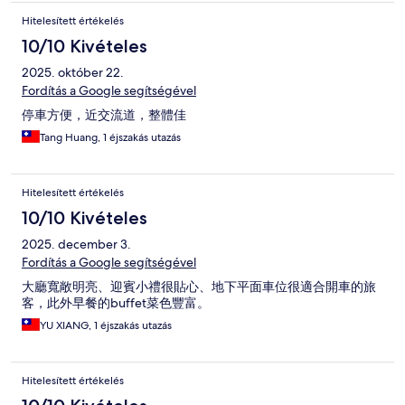
Hitelesített értékelés
10/10 Kivételes
2025. október 22.
Fordítás a Google segítségével
停車方便，近交流道，整體佳
Tang Huang, 1 éjszakás utazás
Hitelesített értékelés
10/10 Kivételes
2025. december 3.
Fordítás a Google segítségével
大廳寬敞明亮、迎賓小禮很貼心、地下平面車位很適合開車的旅
客，此外早餐的buffet菜色豐富。
YU XIANG, 1 éjszakás utazás
Hitelesített értékelés