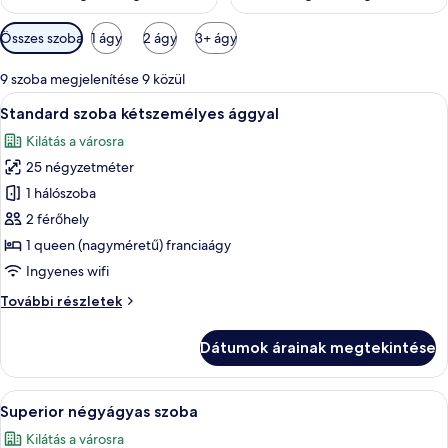
Szobákhoz
Összes szoba
1 ágy
2 ágy
3+ ágy
rendelkezésre
álló
9 szoba megjelenítése 9 közül
szűrők
A
Egy szállodai szoba, amelyben egy nagy 
5
Standard szoba kétszemélyes ággyal
következő
Kilátás a városra
szoba
25 négyzetméter
összes
képének
1 hálószoba
megtekintése:
2 férőhely
Standard
1 queen (nagyméretű) franciaágy
szoba
Ingyenes wifi
kétszemélyes
Standard
További részletek
ággyal
szoba
kétszemélyes
Dátumok árainak megtekintése
ággyal
további
részletei
A
Egy kétágyas szoba, egy kanapé, egy ki
5
Superior négyágyas szoba
következő
Kilátás a városra
szoba