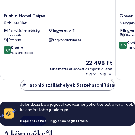
Fushin
Green
Fushin Hotel Taipei
Green
Hotel
World
Xizhi kerület
Nangan
Taipei
NanGan
Parkolási lehetőség
Ingyenes wifi
Ingyen
Xizhi
Hotel
biztosított
Étter
kerület
Nangan
Étterem
Légkondicionálás
8.6
Kivá
8,6
8.8
Kiváló
ennyiből
1 002
8,8
ennyiből:
473 értékelés
10,
10,
Kiváló,
Az
22 498 Ft
Kiváló,
1 002
ár
473
tartalmazza az adókat és egyéb díjakat
értékelé
22 498 Ft
aug. 9. – aug. 10.
értékelés
Hasonló szálláshelyek összehasonlítása
Jelentkezz be a jogosul kedvezményekért és extrákért. Több
kalandért több jutalom jár!
Bejelentkezés
Ingyenes regisztráció
A környékről