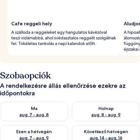
Cafe reggeli hely
Aludjo
A szálloda a reggeleket egy hangulatos kávézóval
A hipoa
teszi vidámabbá, ahol svédasztalos reggelit szolgálnak
álomszé
fel. Tökéletes tankolás a napi kalandok előtt.
függönyö
éjszakai 
Szobaopciók
A rendelkezésre állás ellenőrzése ezekre az
időpontokra
A ma esti rendelkezésre állás ellenőrzése: aug. 7 - aug. 8
A holnapi rendelkezésre állás e
Ma
Holnap
aug. 7 - aug. 8
aug. 8 - aug. 9
A mostani hétvégi rendelkezésre állás ellenőrzése: aug. 7 - aug
A következő hétvégi rendelkezé
Ezen a hétvégén
Következő hétvégén
aug. 7 - aug. 9
aug. 14 - aug. 16