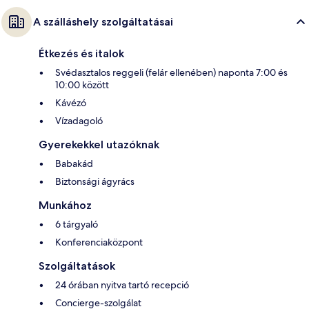
A szálláshely szolgáltatásai
Étkezés és italok
Svédasztalos reggeli (felár ellenében) naponta 7:00 és
10:00 között
Kávézó
Vízadagoló
Gyerekekkel utazóknak
Babakád
Biztonsági ágyrács
Munkához
6 tárgyaló
Konferenciaközpont
Szolgáltatások
24 órában nyitva tartó recepció
Concierge-szolgálat