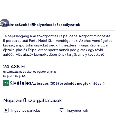
őző
Következő
91+
Áttekintés
Szobák
Elhelyezkedés
Szabályzatok
Tajpej-Nangang Kiállítóközpont és Taipei Zenei Központ mindössze
5 perces autóút Forte Hotel Xizhi vendégeinek. Az éhes vendégeket
kávézó, a sportolni vágyókat pedig fitneszterem várja. Raohe utcai
éjszakai piac és Taipei Arena sportcsarnok pedig csak egy rövid
autóút. Más utazók kiemelkedően jónak tartják a hely következó
jellemzőit: segítőkész személyzet.
A
24 438 Ft
jelenlegi
tartalmazza az adókat és egyéb díjakat
ár
aug. 9. – aug. 10.
Lobby
24 438 Ft
Értékelések
Kivételes
9,4
Az összes (308) értékelés megtekintése
9,4 ennyiből: 10
Népszerű szolgáltatások
Ingyenes parkolás
Ingyenes wifi