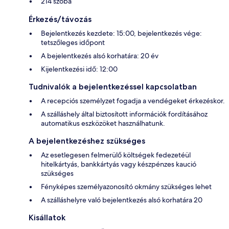
214 szoba
Érkezés/távozás
Bejelentkezés kezdete: 15:00, bejelentkezés vége:
tetszőleges időpont
A bejelentkezés alsó korhatára: 20 év
Kijelentkezési idő: 12:00
Tudnivalók a bejelentkezéssel kapcsolatban
A recepciós személyzet fogadja a vendégeket érkezéskor.
A szálláshely által biztosított információk fordításához
automatikus eszközöket használhatunk.
A bejelentkezéshez szükséges
Az esetlegesen felmerülő költségek fedezetéül
hitelkártyás, bankkártyás vagy készpénzes kaució
szükséges
Fényképes személyazonosító okmány szükséges lehet
A szálláshelyre való bejelentkezés alsó korhatára 20
Kisállatok