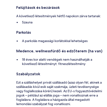
Felújítások és bezárások
A következő létesítmények hétfő napokon zárva tartanak:
Szauna
Parkolás
A parkolás magassági korlátokkal lehetséges
Medence, wellnessfürdő és edzőterem (ha van)
18 éves kor alatti vendégek nem használhatják a
következő létesítményt: fitneszlétesítmény
Szabályzatok
Ezt a szálláshelyet privát szállásadó (azaz olyan fél, akinek a
szállásadás kívül esik saját szakmája, üzleti tevékenysége
vagy foglalkozása körén) kezeli. Az EU-s fogyasztóvédelmi
jogok – például az elállás joga – nem vonatkoznak erre a
foglalásra. A foglalásra a házigazda által megadott
lemondási szabályzat fog vonatkozni.