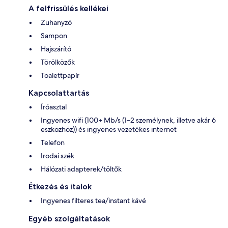
A felfrissülés kellékei
Zuhanyzó
Sampon
Hajszárító
Törölközők
Toalettpapír
Kapcsolattartás
Íróasztal
Ingyenes wifi (100+ Mb/s (1–2 személynek, illetve akár 6
eszközhöz)) és ingyenes vezetékes internet
Telefon
Irodai szék
Hálózati adapterek/töltők
Étkezés és italok
Ingyenes filteres tea/instant kávé
Egyéb szolgáltatások