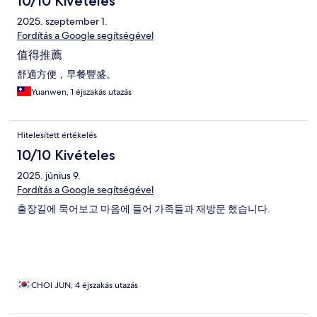
10/10 Kivételes
2025. szeptember 1.
Fordítás a Google segítségével
值得推薦
舒適方便，早餐豐盛。
Yuanwen, 1 éjszakás utazás
Hitelesített értékelés
10/10 Kivételes
2025. június 9.
Fordítás a Google segítségével
출장길에 묵어보고 마음에 들어 가족들과 재방문 했습니다.
CHOI JUN, 4 éjszakás utazás