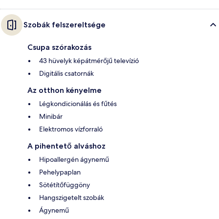
Szobák felszereltsége
Csupa szórakozás
43 hüvelyk képátmérőjű televízió
Digitális csatornák
Az otthon kényelme
Légkondicionálás és fűtés
Minibár
Elektromos vízforraló
A pihentető alváshoz
Hipoallergén ágynemű
Pehelypaplan
Sötétítőfüggöny
Hangszigetelt szobák
Ágynemű