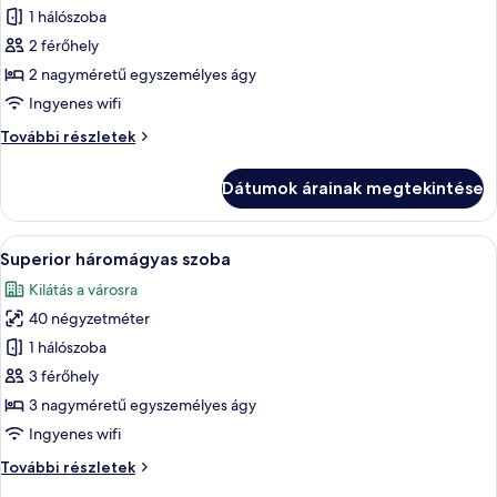
képének
1 hálószoba
megtekintése:
2 férőhely
Deluxe
2 nagyméretű egyszemélyes ágy
szoba
Ingyenes wifi
két
Deluxe
További részletek
külön
szoba
ággyal
két
Dátumok árainak megtekintése
külön
ággyal
további
A
Egy háromágyas szoba, íróasztallal, sz
5
részletei
Superior háromágyas szoba
következő
Kilátás a városra
szoba
40 négyzetméter
összes
képének
1 hálószoba
megtekintése:
3 férőhely
Superior
3 nagyméretű egyszemélyes ágy
háromágyas
Ingyenes wifi
szoba
Superior
További részletek
háromágyas