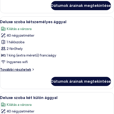
külön
két
Dátumok árainak megtekintése
külön
ággyal
ággyal
további
A
Egy szállodai szoba, amelyben egy nagy
5
részletei
Deluxe szoba kétszemélyes ággyal
következő
Kilátás a városra
szoba
40 négyzetméter
összes
képének
1 hálószoba
megtekintése:
2 férőhely
Deluxe
1 king (extra méretű) franciaágy
szoba
Ingyenes wifi
kétszemélyes
Deluxe
További részletek
ággyal
szoba
kétszemélyes
Dátumok árainak megtekintése
ággyal
további
részletei
A
Egy szállodai szoba két ággyal, íróaszta
4
Deluxe szoba két külön ággyal
következő
Kilátás a városra
szoba
40 négyzetméter
összes