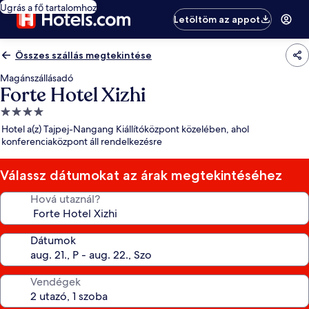
Ugrás a fő tartalomhoz
Letöltöm az appot
Összes szállás megtekintése
Magánszállásadó
Forte Hotel Xizhi
4.0
csillagos
Hotel a(z) Tajpej-Nangang Kiállítóközpont közelében, ahol
szálláshely
konferenciaközpont áll rendelkezésre
Válassz dátumokat az árak megtekintéséhez
Hová utaznál?
Dátumok
Vendégek