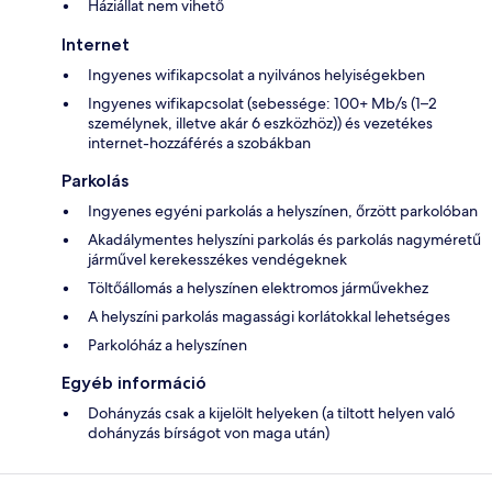
Háziállat nem vihető
Internet
Ingyenes wifikapcsolat a nyilvános helyiségekben
Ingyenes wifikapcsolat (sebessége: 100+ Mb/s (1–2
személynek, illetve akár 6 eszközhöz)) és vezetékes
internet-hozzáférés a szobákban
Parkolás
Ingyenes egyéni parkolás a helyszínen, őrzött parkolóban
Akadálymentes helyszíni parkolás és parkolás nagyméretű
járművel kerekesszékes vendégeknek
Töltőállomás a helyszínen elektromos járművekhez
A helyszíni parkolás magassági korlátokkal lehetséges
Parkolóház a helyszínen
Egyéb információ
Dohányzás csak a kijelölt helyeken (a tiltott helyen való
dohányzás bírságot von maga után)