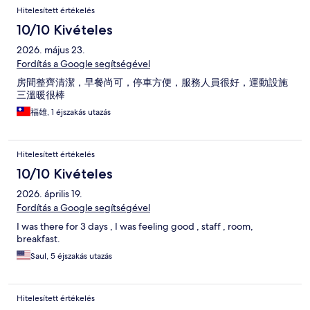
Értékelések
Hitelesített értékelés
10/10 Kivételes
2026. május 23.
Fordítás a Google segítségével
房間整齊清潔，早餐尚可，停車方便，服務人員很好，運動設施
三溫暖很棒
福雄, 1 éjszakás utazás
Hitelesített értékelés
10/10 Kivételes
2026. április 19.
Fordítás a Google segítségével
I was there for 3 days , I was feeling good , staff , room,
breakfast.
Saul, 5 éjszakás utazás
Hitelesített értékelés