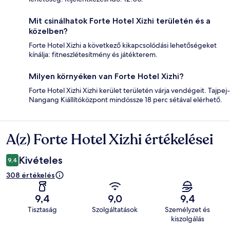
Mit csinálhatok Forte Hotel Xizhi területén és a
közelben?
Forte Hotel Xizhi a következő kikapcsolódási lehetőségeket
kínálja: fitneszlétesítmény és játékterem.
Milyen környéken van Forte Hotel Xizhi?
Forte Hotel Xizhi Xizhi kerület területén várja vendégeit. Tajpej-
Nangang Kiállítóközpont mindössze 18 perc sétával elérhető.
A(z) Forte Hotel Xizhi értékelései
Értékelések
Kivételes
9,4
308 értékelés
9,4
9,0
9,4
Tisztaság
Szolgáltatások
Személyzet és
kiszolgálás