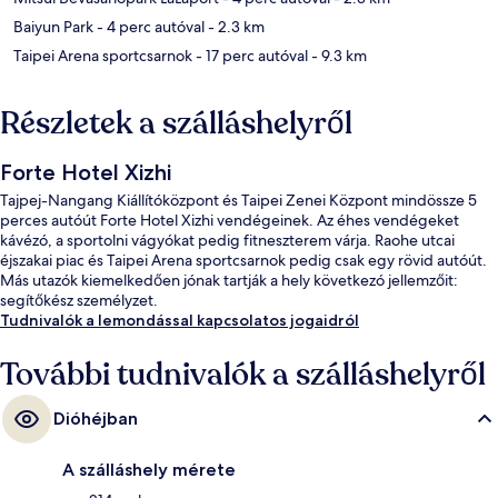
Baiyun Park
- 4 perc autóval
- 2.3 km
Taipei Arena sportcsarnok
- 17 perc autóval
- 9.3 km
Részletek a szálláshelyről
Forte Hotel Xizhi
Tajpej-Nangang Kiállítóközpont és Taipei Zenei Központ mindössze 5
perces autóút Forte Hotel Xizhi vendégeinek. Az éhes vendégeket
kávézó, a sportolni vágyókat pedig fitneszterem várja. Raohe utcai
éjszakai piac és Taipei Arena sportcsarnok pedig csak egy rövid autóút.
Más utazók kiemelkedően jónak tartják a hely következó jellemzőit:
segítőkész személyzet.
Tudnivalók a lemondással kapcsolatos jogaidról
További tudnivalók a szálláshelyről
Dióhéjban
A szálláshely mérete