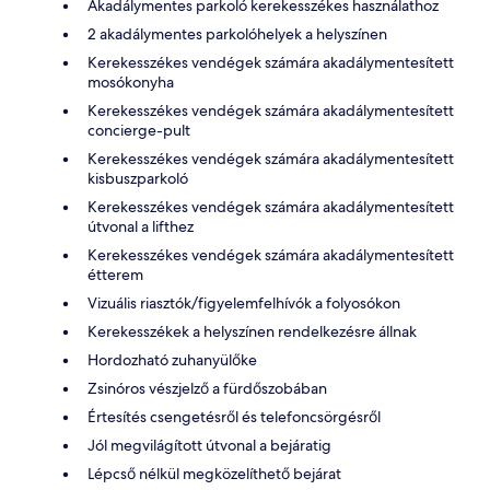
Akadálymentes parkoló kerekesszékes használathoz
2 akadálymentes parkolóhelyek a helyszínen
Kerekesszékes vendégek számára akadálymentesített
mosókonyha
Kerekesszékes vendégek számára akadálymentesített
concierge-pult
Kerekesszékes vendégek számára akadálymentesített
kisbuszparkoló
Kerekesszékes vendégek számára akadálymentesített
útvonal a lifthez
Kerekesszékes vendégek számára akadálymentesített
étterem
Vizuális riasztók/figyelemfelhívók a folyosókon
Kerekesszékek a helyszínen rendelkezésre állnak
Hordozható zuhanyülőke
Zsinóros vészjelző a fürdőszobában
Értesítés csengetésről és telefoncsörgésről
Jól megvilágított útvonal a bejáratig
Lépcső nélkül megközelíthető bejárat