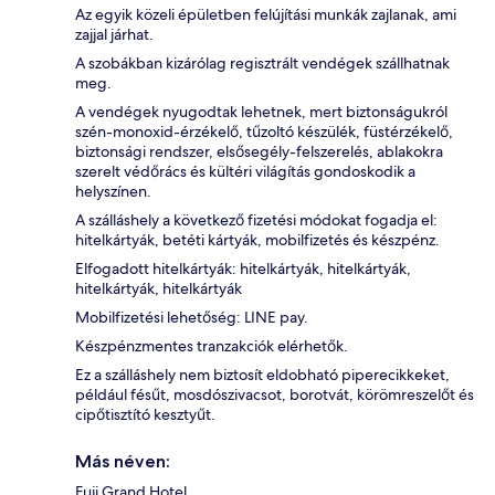
Az egyik közeli épületben felújítási munkák zajlanak, ami
zajjal járhat.
A szobákban kizárólag regisztrált vendégek szállhatnak
meg.
A vendégek nyugodtak lehetnek, mert biztonságukról
szén-monoxid-érzékelő, tűzoltó készülék, füstérzékelő,
biztonsági rendszer, elsősegély-felszerelés, ablakokra
szerelt védőrács és kültéri világítás gondoskodik a
helyszínen.
A szálláshely a következő fizetési módokat fogadja el:
hitelkártyák, betéti kártyák, mobilfizetés és készpénz.
Elfogadott hitelkártyák: hitelkártyák, hitelkártyák,
hitelkártyák, hitelkártyák
Mobilfizetési lehetőség: LINE pay.
Készpénzmentes tranzakciók elérhetők.
Ez a szálláshely nem biztosít eldobható piperecikkeket,
például fésűt, mosdószivacsot, borotvát, körömreszelőt és
cipőtisztító kesztyűt.
Más néven:
Fuji Grand Hotel