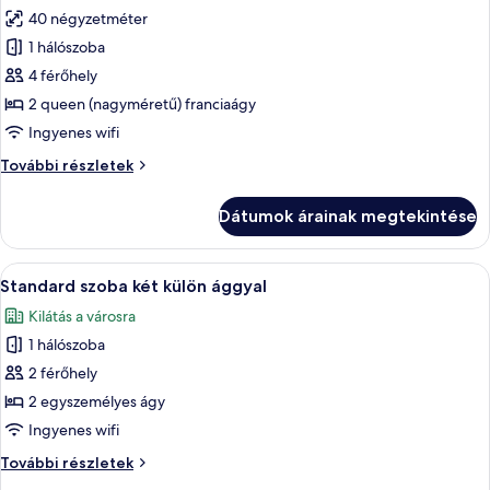
40 négyzetméter
összes
képének
1 hálószoba
megtekintése:
4 férőhely
Superior
2 queen (nagyméretű) franciaágy
négyágyas
Ingyenes wifi
szoba
Superior
További részletek
négyágyas
szoba
Dátumok árainak megtekintése
további
részletei
A
Egy szállodai szoba, amelyben két ágy, 
3
Standard szoba két külön ággyal
következő
Kilátás a városra
szoba
1 hálószoba
összes
képének
2 férőhely
megtekintése:
2 egyszemélyes ágy
Standard
Ingyenes wifi
szoba
Standard
További részletek
két
szoba