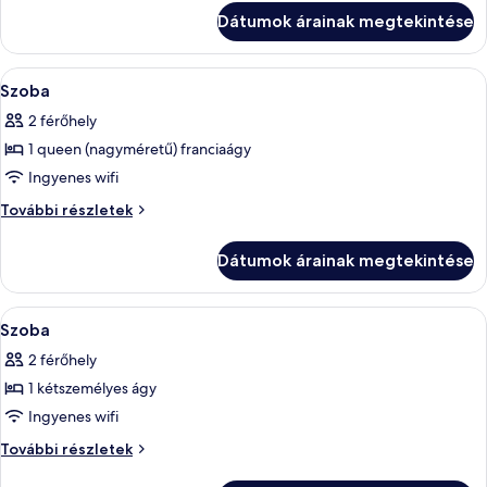
szoba
Dátumok árainak megtekintése
további
részletei
A
Hipoallergén ágynemű, pehelypaplan, 
6
Szoba
következő
2 férőhely
szoba
1 queen (nagyméretű) franciaágy
összes
képének
Ingyenes wifi
megtekintése:
Szoba
További részletek
Szoba
további
részletei
Dátumok árainak megtekintése
A
Egy szállodai szoba, amelyben egy nagy
5
Szoba
következő
2 férőhely
szoba
1 kétszemélyes ágy
összes
képének
Ingyenes wifi
megtekintése:
Szoba
További részletek
Szoba
további
részletei