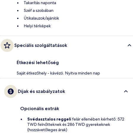
Takarítás naponta
Széf a szobában
Útikalauzok/ajánlók
Helyi térképek
Speciális szolgáltatások
Étkezési lehetőség
Saját étkezőhely - kávézó. Nyitva minden nap
Díjak és szabályzatok
Opcionális extrák
Svédasztalos reggeli
felár ellenében kérhető: 572
TWD felnőtteknek és 286 TWD gyerekeknek
(hozzávetőleges árak)