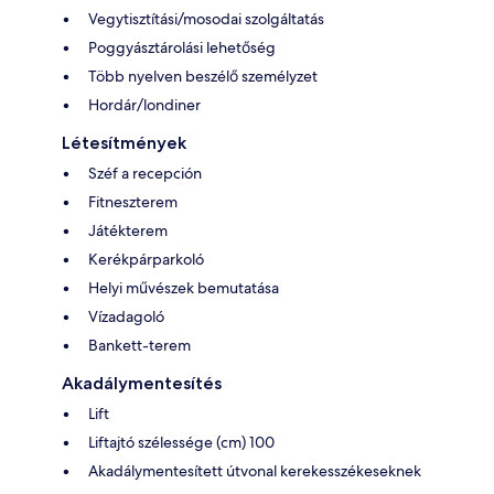
Vegytisztítási/mosodai szolgáltatás
Poggyásztárolási lehetőség
Több nyelven beszélő személyzet
Hordár/londiner
Létesítmények
Széf a recepción
Fitneszterem
Játékterem
Kerékpárparkoló
Helyi művészek bemutatása
Vízadagoló
Bankett-terem
Akadálymentesítés
Lift
Liftajtó szélessége (cm) 100
Akadálymentesített útvonal kerekesszékeseknek