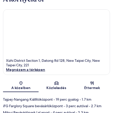
Xizhi District Section 1, Datong Rd 128, New Taipei City, New
Taipei City, 221
Megnézem a térképen
Térkép
A közelben
Közlekedés
Éttermek
Tajpej-Nangang Kiállítóközpont
- 19 perc gyalog
- 1.7 km
iFG Farglory Square bevásárlóközpont
- 3 perc autóval
- 2.7 km
Mitsui Bevásárlópark LaLaport
- 4 perc autóval
- 2.3 km