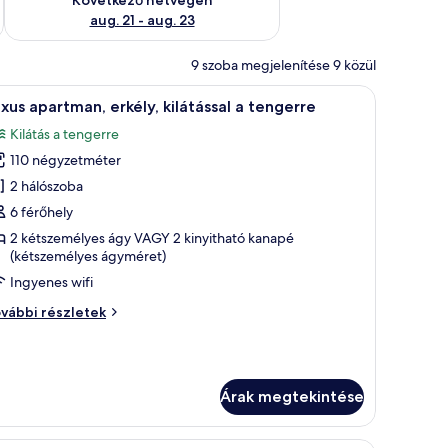
aug. 21 - aug. 23
9 szoba megjelenítése 9 közül
jtón keresztül láthatók.
ezősarok, kanapé, televízió található, és kilátás nyílik a tengerre.
Egy modern nappali étkezővel, nagy ablakokkal
13
xus apartman, erkély, kilátással a tengerre
övetkező
Kilátás a tengerre
zoba
110 négyzetméter
sszes
épének
2 hálószoba
egtekintése:
6 férőhely
uxus
2 kétszemélyes ágy VAGY 2 kinyitható kanapé
partman,
(kétszemélyes ágyméret)
kély,
Ingyenes wifi
látással
xus
vábbi részletek
artman,
engerre
kély,
látással
Árak megtekintése
ngerre
vábbi
szletei
ató, és egy függönnyel ellátott ablakkal.
 ágy, egy íróasztal, egy szék, egy televízió és egy függönnyel ellátott ablak 
Egy szállodai szoba, amelyben kanapé, székek, é