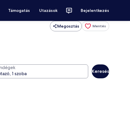
Támogatás
Utazások
Bejelentkezés
Megosztás
Mentés
ndégek
Keresés