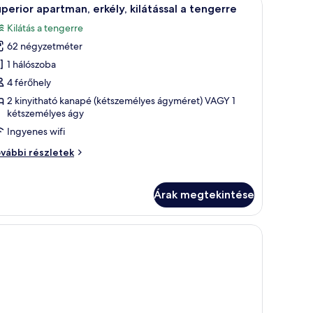
9
perior apartman, erkély, kilátással a tengerre
övetkező
Kilátás a tengerre
zoba
62 négyzetméter
sszes
épének
1 hálószoba
egtekintése:
4 férőhely
uperior
2 kinyitható kanapé (kétszemélyes ágyméret) VAGY 1
partman,
kétszemélyes ágy
kély,
Ingyenes wifi
látással
perior
vábbi részletek
artman,
engerre
kély,
látással
Árak megtekintése
ngerre
vábbi
televízió és egy függönnyel ellátott ablak található.
val, íróasztallal és kilátással a tengerre.
szletei