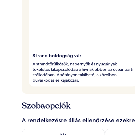
Strand boldogság vár
A strandtörülközők, napernyők és nyugágyak
tökéletes kikapcsolódásra hívnak ebben az óceánparti
szállodában. A sétányon található, a közelben
búvárkodás és kajakozás.
Szobaopciók
A rendelkezésre állás ellenőrzése ezekr
A ma esti rendelkezésre állás ellenőrzése: aug. 9 - a
A holnapi rend
Ma