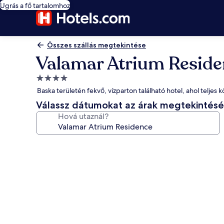
Ugrás a fő tartalomhoz
Összes szállás megtekintése
Valamar Atrium Reside
4.0
csillagos
Baska területén fekvő, vízparton található hotel, ahol teljes 
szálláshely
Válassz dátumokat az árak megtekintés
Hová utaznál?
A(z)
Valamar
Atrium
Residence
képgalériája