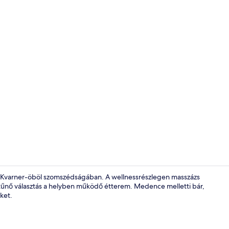
Az árban fog
d Kvarner-öböl szomszédságában. A wellnessrészlegen masszázs
itűnő választás a helyben működő étterem. Medence melletti bár,
ket.
Luxus apartma