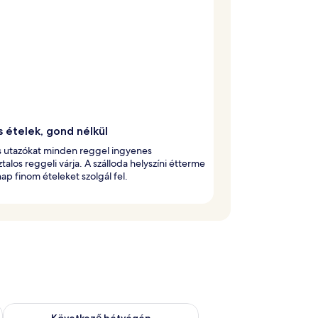
s ételek, gond nélkül
s utazókat minden reggel ingyenes
talos reggeli várja. A szálloda helyszíni étterme
ap finom ételeket szolgál fel.
ellenőrzése: aug. 14 - aug. 16
A következő hétvégi rendelkezésre állás ellenőrzése: aug. 21 -
Következő hétvégén