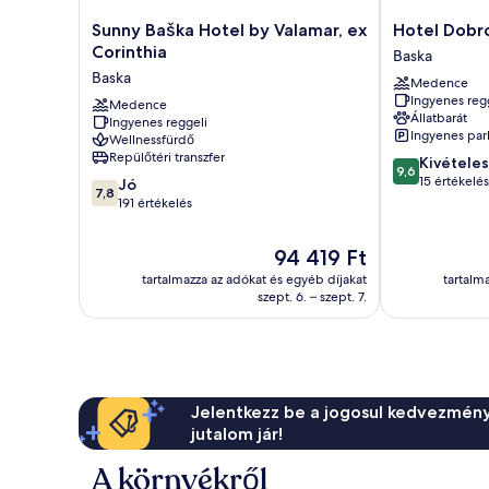
Sunny
Hotel
Sunny Baška Hotel by Valamar, ex
Hotel Dobr
Baška
Dobrovit
Corinthia
Baska
Hotel
Baska
Baska
Medence
by
Ingyenes reg
Valamar,
Medence
Állatbarát
Ingyenes reggeli
ex
Ingyenes par
Wellnessfürdő
Corinthia
Repülőtéri transzfer
9.6
Kivételes
Baska
9,6
ennyiből:
15 értékelés
7.8
Jó
7,8
10,
ennyiből:
191 értékelés
Kivételes,
10,
15
Jó,
Az
94 419 Ft
értékelés
191
ár
tartalmazza az adókat és egyéb díjakat
tartalm
értékelés
94 419 Ft
szept. 6. – szept. 7.
Jelentkezz be a jogosul kedvezmény
jutalom jár!
A környékről