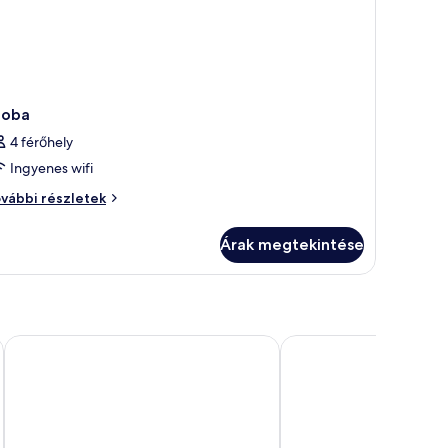
zoba
4 férőhely
Ingyenes wifi
oba
vábbi részletek
vábbi
szletei
Árak megtekintése
x Zvonimir
Valamar Villa Adria
Hotel Park Punat manag