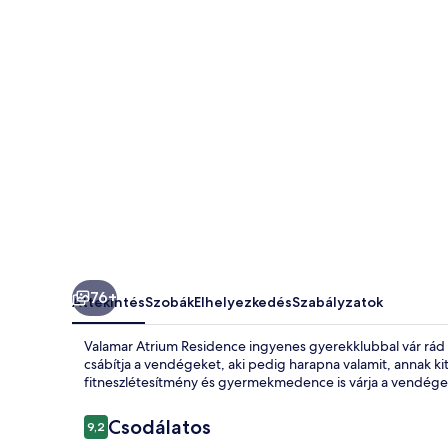
76+
Áttekintés
Szobák
Elhelyezkedés
Szabályzatok
Valamar Atrium Residence ingyenes gyerekklubbal vár rá
csábítja a vendégeket, aki pedig harapna valamit, annak k
fitneszlétesítmény és gyermekmedence is várja a vendége
Értékelések
Csodálatos
9,2
9,2 ennyiből: 10