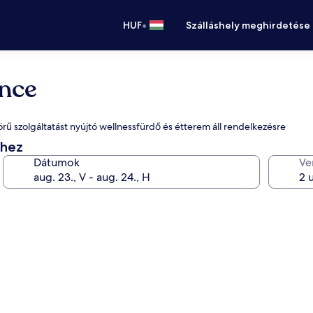
•
HUF
Szálláshely meghirdetése
nce
körű szolgáltatást nyújtó wellnessfürdő és étterem áll rendelkezésre
éhez
Dátumok
Ve