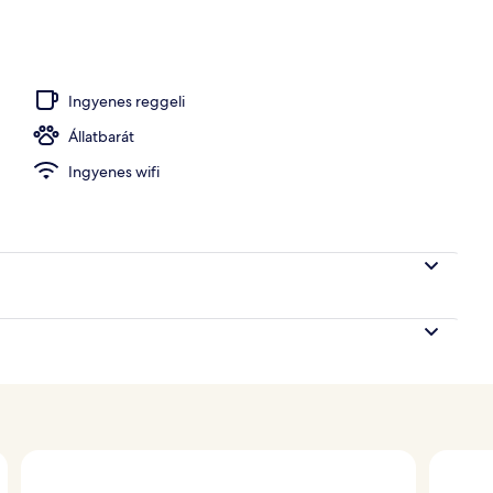
nem messze, napozóágyak, napernyők és strandlepedők
Ingyenes reggeli
Állatbarát
Ingyenes wifi