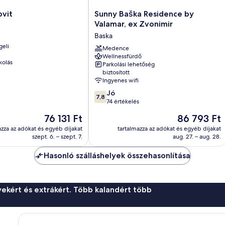
Sunny
ovit
Sunny Baška Residence by
Baška
Valamar, ex Zvonimir
Residence
Baska
by
geli
Valamar,
Medence
Wellnessfürdő
ex
kolás
Parkolási lehetőség
Zvonimir
biztosított
Baska
Ingyenes wifi
7.8
Jó
7,8
ennyiből:
74 értékelés
10,
Az
Az
76 131 Ft
86 793 Ft
Jó,
ár
ár
74
azza az adókat és egyéb díjakat
tartalmazza az adókat és egyéb díjakat
76 131 Ft
86 793 Ft
szept. 6. – szept. 7.
aug. 27. – aug. 28.
értékelés
Hasonló szálláshelyek összehasonlítása
ekért és extrákért. Több kalandért több