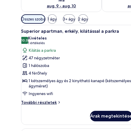
aug. 9 - aug. 10
au
Szobákhoz
Összes szoba
1 ágy
3+ ágy
2 ágy
rendelkezésre
A
Egy szállodai szoba, amelyben e
álló
8
Superior apartman, erkély, kilátással a parkra
következő
szűrők
Kivételes
szoba
10,0
10-ből 10,0
(1
1 értékelés
összes
értékelés)
Kilátás a parkra
képének
47 négyzetméter
megtekintése:
1 hálószoba
Superior
4 férőhely
apartman,
1 kétszemélyes ágy és 2 kinyitható kanapé (kétszemélyes
erkély,
ágyméret)
kilátással
Ingyenes wifi
a
parkra
Superior
További részletek
apartman,
erkély,
Árak megtekintés
kilátással
a
parkra
Egy szállodai szoba két ággyal,