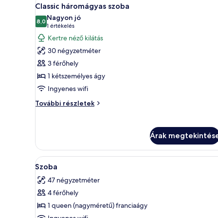
A
6
további
Classic háromágyas szoba
következő
részletei
Nagyon jó
szoba
8,0
10-ből 8,0
(1
1 értékelés
összes
értékelés)
Kertre néző kilátás
képének
30 négyzetméter
megtekintése:
3 férőhely
Classic
1 kétszemélyes ágy
háromágyas
Ingyenes wifi
szoba
Classic
További részletek
háromágyas
szoba
további
Árak megtekintés
részletei
A
Egy szállodai szoba, amelyben e
8
Szoba
következő
47 négyzetméter
szoba
4 férőhely
összes
képének
1 queen (nagyméretű) franciaágy
megtekintése:
Ingyenes wifi