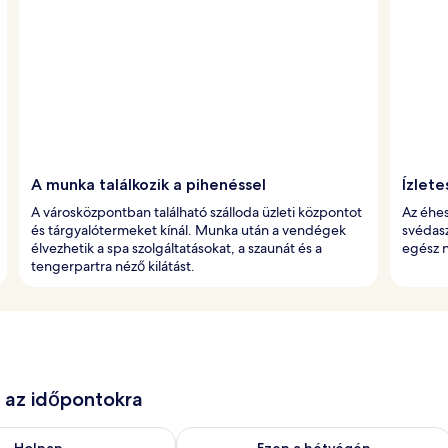
A munka találkozik a pihenéssel
Ízlete
A városközpontban található szálloda üzleti központot
Az éhe
és tárgyalótermeket kínál. Munka után a vendégek
svédasz
élvezhetik a spa szolgáltatásokat, a szaunát és a
egész n
tengerpartra néző kilátást.
e az időpontokra
ug. 10
elkezésre állás ellenőrzése: aug. 10 - aug. 11
A mostani hétvégi rendelkezésre állás 
Holnap
Ezen a hétvégén