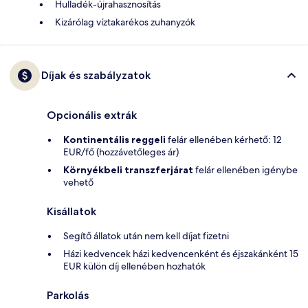
Hulladék-újrahasznosítás
Kizárólag víztakarékos zuhanyzók
Díjak és szabályzatok
Opcionális extrák
Kontinentális reggeli
felár ellenében kérhető: 12
EUR/fő (hozzávetőleges ár)
Környékbeli transzferjárat
felár ellenében igénybe
vehető
Kisállatok
Segítő állatok után nem kell díjat fizetni
Házi kedvencek házi kedvencenként és éjszakánként 15
EUR külön díj ellenében hozhatók
Parkolás