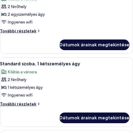
szoba
2 férőhely
összes
képének
2 egyszemélyes ágy
megtekintése:
Ingyenes wifi
Standard
Standard
További részletek
szoba,
szoba,
2
2
Dátumok árainak megtekintése
egyszemélyes
egyszemélyes
ágy
ágy
további
A
Egy szállodai szoba, amelyben egy nagy
9
részletei
Standard szoba, 1 kétszemélyes ágy
következő
Kilátás a városra
szoba
2 férőhely
összes
képének
1 kétszemélyes ágy
megtekintése:
Ingyenes wifi
Standard
Standard
További részletek
szoba,
szoba,
1
1
Dátumok árainak megtekintése
kétszemélyes
kétszemélyes
ágy
ágy
további
Egy szállodai szoba, amelyben egy nagy