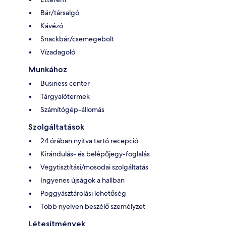
Bár/társalgó
Kávézó
Snackbár/csemegebolt
Vízadagoló
Munkához
Business center
Tárgyalótermek
Számítógép-állomás
Szolgáltatások
24 órában nyitva tartó recepció
Kirándulás- és belépőjegy-foglalás
Vegytisztítási/mosodai szolgáltatás
Ingyenes újságok a hallban
Poggyásztárolási lehetőség
Több nyelven beszélő személyzet
Létesítmények