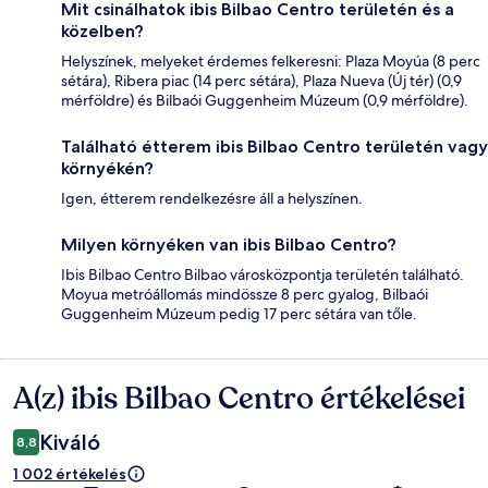
Mit csinálhatok ibis Bilbao Centro területén és a
közelben?
Helyszínek, melyeket érdemes felkeresni: Plaza Moyúa (8 perc
sétára), Ribera piac (14 perc sétára), Plaza Nueva (Új tér) (0,9
mérföldre) és Bilbaói Guggenheim Múzeum (0,9 mérföldre).
Található étterem ibis Bilbao Centro területén vagy
környékén?
Igen, étterem rendelkezésre áll a helyszínen.
Milyen környéken van ibis Bilbao Centro?
Ibis Bilbao Centro Bilbao városközpontja területén található.
Moyua metróállomás mindössze 8 perc gyalog, Bilbaói
Guggenheim Múzeum pedig 17 perc sétára van tőle.
A(z) ibis Bilbao Centro értékelései
Értékelések
Kiváló
8,8
1 002 értékelés