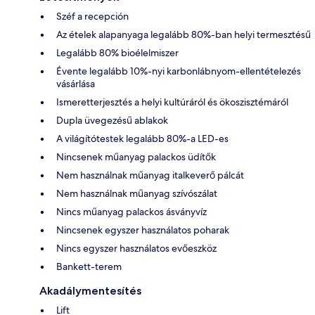
Széf a recepción
Az ételek alapanyaga legalább 80%-ban helyi termesztésű
Legalább 80% bioélelmiszer
Évente legalább 10%-nyi karbonlábnyom-ellentételezés
vásárlása
Ismeretterjesztés a helyi kultúráról és ökoszisztémáról
Dupla üvegezésű ablakok
A világítótestek legalább 80%-a LED-es
Nincsenek műanyag palackos üdítők
Nem használnak műanyag italkeverő pálcát
Nem használnak műanyag szívószálat
Nincs műanyag palackos ásványvíz
Nincsenek egyszer használatos poharak
Nincs egyszer használatos evőeszköz
Bankett-terem
Akadálymentesítés
Lift