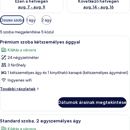
Ezen a hétvégén
Következő hétvégén
aug. 7 - aug. 9
aug. 14 - aug. 16
Szobákhoz
Összes szoba
1 ágy
2 ágy
rendelkezésre
álló
5 szoba megjelenítése 5 közül
szűrők
A
Egy szállodai szoba, amelyben egy nagy
12
Prémium szoba kétszemélyes ággyal
következő
Kilátás a városra
szoba
24 négyzetméter
összes
képének
3 férőhely
megtekintése:
1 kétszemélyes ágy és 1 kinyitható kanapé (kétszemélyes ágyméret)
Prémium
Ingyenes wifi
szoba
Prémium
További részletek
kétszemélyes
szoba
ággyal
kétszemélyes
Dátumok árainak megtekintése
ággyal
további
részletei
A
Egy szállodai szoba két ággyal, íróasztal
9
Standard szoba, 2 egyszemélyes ágy
következő
Kilátás a városra