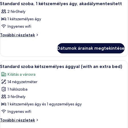
A
8
részletei
Standard szoba, 1 kétszemélyes ágy, akadálymentesített
következő
2 férőhely
szoba
1 kétszemélyes ágy
összes
képének
Ingyenes wifi
megtekintése:
Standard
További részletek
Standard
szoba,
1
szoba,
Dátumok árainak megtekintése
kétszemélyes
1
ágy,
kétszemélyes
akadálymentesített
A
Egy szállodai szoba, amelyben egy nagy 
12
ágy,
további
Standard szoba kétszemélyes ággyal (with an extra bed)
következő
részletei
akadálymentesített
Kilátás a városra
szoba
14 négyzetméter
összes
képének
1 hálószoba
megtekintése:
3 férőhely
Standard
1 kétszemélyes ágy és 1 egyszemélyes ágy
szoba
Ingyenes wifi
kétszemélyes
Standard
További részletek
ággyal
szoba