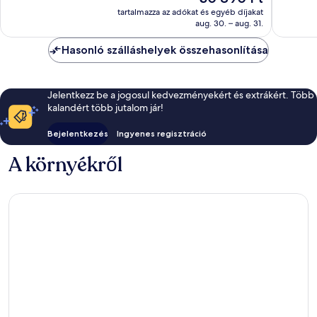
455
ár
jó,
tartalmazza az adókat és egyéb díjakat
értékelé
30 890 Ft
aug. 30. – aug. 31.
621
értékelés
Hasonló szálláshelyek összehasonlítása
Jelentkezz be a jogosul kedvezményekért és extrákért. Több
kalandért több jutalom jár!
Bejelentkezés
Ingyenes regisztráció
A környékről