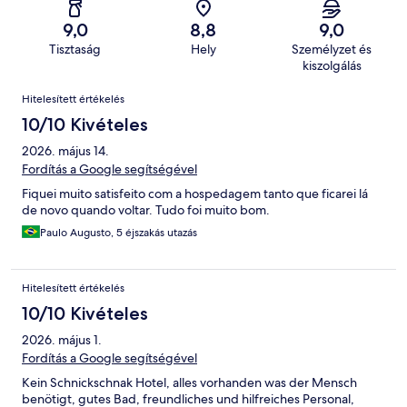
9,0
8,8
9,0
Tisztaság
Hely
Személyzet és
kiszolgálás
Értékelések
Hitelesített értékelés
10/10 Kivételes
2026. május 14.
Fordítás a Google segítségével
Fiquei muito satisfeito com a hospedagem tanto que ficarei lá
de novo quando voltar. Tudo foi muito bom.
Paulo Augusto, 5 éjszakás utazás
Hitelesített értékelés
10/10 Kivételes
2026. május 1.
Fordítás a Google segítségével
Kein Schnickschnak Hotel, alles vorhanden was der Mensch
benötigt, gutes Bad, freundliches und hilfreiches Personal,