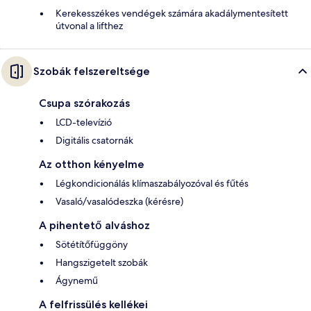
Kerekesszékes vendégek számára akadálymentesített
útvonal a lifthez
Szobák felszereltsége
Csupa szórakozás
LCD-televízió
Digitális csatornák
Az otthon kényelme
Légkondicionálás klímaszabályozóval és fűtés
Vasaló/vasalódeszka (kérésre)
A pihentető alváshoz
Sötétítőfüggöny
Hangszigetelt szobák
Ágynemű
A felfrissülés kellékei