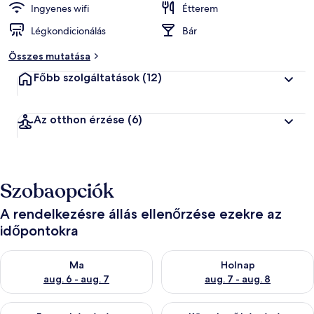
Ingyenes wifi
Étterem
Légkondicionálás
Bár
Összes mutatása
Főbb szolgáltatások
(12)
Az otthon érzése
(6)
Szobaopciók
A rendelkezésre állás ellenőrzése ezekre az
időpontokra
A ma esti rendelkezésre állás ellenőrzése: aug. 6 - aug. 7
A holnapi rendelkezésre állás e
Ma
Holnap
aug. 6 - aug. 7
aug. 7 - aug. 8
A mostani hétvégi rendelkezésre állás ellenőrzése: aug. 7 - aug
A következő hétvégi rendelkezé