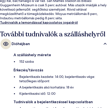
egy ital, bár/társalgó is vár rád. San Mames Stadion és Bilbaói
Guggenheim Múzeum is csak 5 perc autóval. Más utazók imádják a hely
következó jellemzőit: segítőkész személyzet. Rövid sétával
megközelíthető a tömegközlekedés: Moyua metróállomás 8 perc,
Indautxu metróállomás pedig 8 perc séta.
Tudnivalók a lemondással kapcsolatos jogaidról
További tudnivalók a szálláshelyről
Dióhéjban
A szálláshely mérete
152 szoba
Érkezés/távozás
Bejelentkezés kezdete: 14:00, bejelentkezés vége:
tetszőleges időpont
A bejelentkezés alsó korhatára: 18 év
Kijelentkezési idő: 12:00
Tudnivalók a bejelentkezéssel kapcsolatban