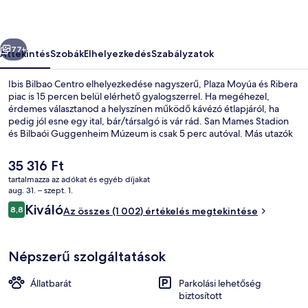
őző
Következő
77+
Áttekintés
Szobák
Elhelyezkedés
Szabályzatok
Ibis Bilbao Centro elhelyezkedése nagyszerű, Plaza Moyúa és Ribera
piac is 15 percen belül elérhető gyalogszerrel. Ha megéhezel,
érdemes választanod a helyszínen működő kávézó étlapjáról, ha
pedig jól esne egy ital, bár/társalgó is vár rád. San Mames Stadion
és Bilbaói Guggenheim Múzeum is csak 5 perc autóval. Más utazók
imádják a hely következó jellemzőit: segítőkész személyzet. Rövid
sétával megközelíthető a tömegközlekedés: Moyua metróállomás 8
A
35 316 Ft
perc, Indautxu metróállomás pedig 8 perc séta.
jelenlegi
tartalmazza az adókat és egyéb díjakat
ár
aug. 31. – szept. 1.
Bár (a szálláshelyen)
35 316 Ft
Értékelések
Kiváló
8,8
Az összes (1 002) értékelés megtekintése
8,8 ennyiből: 10
Népszerű szolgáltatások
Állatbarát
Parkolási lehetőség
biztosított