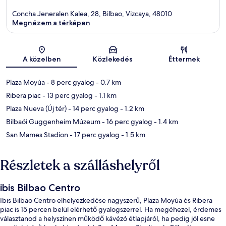
Concha Jeneralen Kalea, 28, Bilbao, Vizcaya, 48010
Megnézem a térképen
Térkép
A közelben
Közlekedés
Éttermek
Plaza Moyúa
- 8 perc gyalog
- 0.7 km
Ribera piac
- 13 perc gyalog
- 1.1 km
Plaza Nueva (Új tér)
- 14 perc gyalog
- 1.2 km
Bilbaói Guggenheim Múzeum
- 16 perc gyalog
- 1.4 km
San Mames Stadion
- 17 perc gyalog
- 1.5 km
Részletek a szálláshelyről
ibis Bilbao Centro
Ibis Bilbao Centro elhelyezkedése nagyszerű, Plaza Moyúa és Ribera
piac is 15 percen belül elérhető gyalogszerrel. Ha megéhezel, érdemes
választanod a helyszínen működő kávézó étlapjáról, ha pedig jól esne