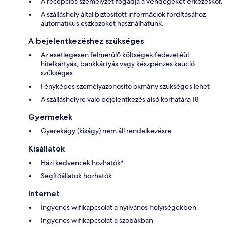
A recepciós személyzet fogadja a vendégeket érkezéskor.
A szálláshely által biztosított információk fordításához
automatikus eszközöket használhatunk.
A bejelentkezéshez szükséges
Az esetlegesen felmerülő költségek fedezetéül
hitelkártyás, bankkártyás vagy készpénzes kaució
szükséges
Fényképes személyazonosító okmány szükséges lehet
A szálláshelyre való bejelentkezés alsó korhatára 18
Gyermekek
Gyerekágy (kiságy) nem áll rendelkezésre
Kisállatok
Házi kedvencek hozhatók*
Segítőállatok hozhatók
Internet
Ingyenes wifikapcsolat a nyilvános helyiségekben
Ingyenes wifikapcsolat a szobákban