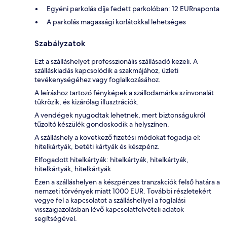
Egyéni parkolás díja fedett parkolóban: 12 EURnaponta
A parkolás magassági korlátokkal lehetséges
Szabályzatok
Ezt a szálláshelyet professzionális szállásadó kezeli. A
szálláskiadás kapcsolódik a szakmájához, üzleti
tevékenységéhez vagy foglalkozásához.
A leíráshoz tartozó fényképek a szállodamárka színvonalát
tükrözik, és kizárólag illusztrációk.
A vendégek nyugodtak lehetnek, mert biztonságukról
tűzoltó készülék gondoskodik a helyszínen.
A szálláshely a következő fizetési módokat fogadja el:
hitelkártyák, betéti kártyák és készpénz.
Elfogadott hitelkártyák: hitelkártyák, hitelkártyák,
hitelkártyák, hitelkártyák
Ezen a szálláshelyen a készpénzes tranzakciók felső határa a
nemzeti törvények miatt 1000 EUR. További részletekért
vegye fel a kapcsolatot a szálláshellyel a foglalási
visszaigazolásban lévő kapcsolatfelvételi adatok
segítségével.