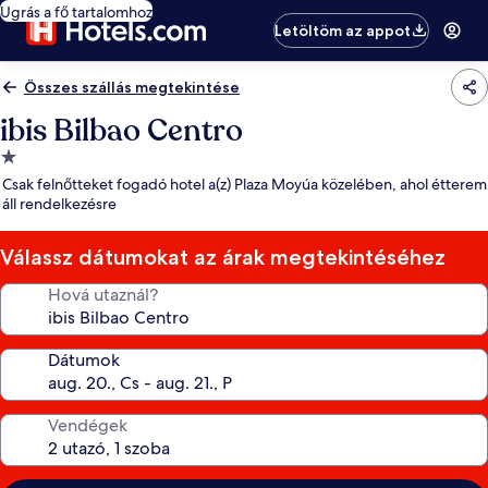
Ugrás a fő tartalomhoz
Letöltöm az appot
Összes szállás megtekintése
ibis Bilbao Centro
1.0
csillagos
Csak felnőtteket fogadó hotel a(z) Plaza Moyúa közelében, ahol étterem
szálláshely
áll rendelkezésre
Válassz dátumokat az árak megtekintéséhez
Hová utaznál?
Dátumok
Vendégek