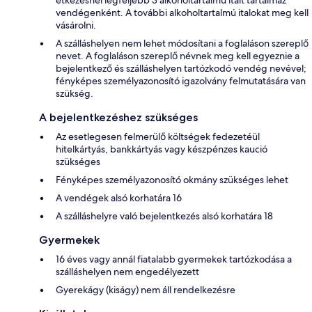
vendégenként. A további alkoholtartalmú italokat meg kell
vásárolni.
A szálláshelyen nem lehet módosítani a foglaláson szereplő
nevet. A foglaláson szereplő névnek meg kell egyeznie a
bejelentkező és szálláshelyen tartózkodó vendég nevével;
fényképes személyazonosító igazolvány felmutatására van
szükség.
A bejelentkezéshez szükséges
Az esetlegesen felmerülő költségek fedezetéül
hitelkártyás, bankkártyás vagy készpénzes kaució
szükséges
Fényképes személyazonosító okmány szükséges lehet
A vendégek alsó korhatára 16
A szálláshelyre való bejelentkezés alsó korhatára 18
Gyermekek
16 éves vagy annál fiatalabb gyermekek tartózkodása a
szálláshelyen nem engedélyezett
Gyerekágy (kiságy) nem áll rendelkezésre