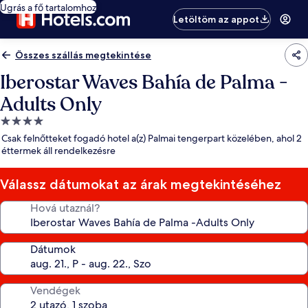
Ugrás a fő tartalomhoz
Letöltöm az appot
Összes szállás megtekintése
Iberostar Waves Bahía de Palma -
Adults Only
4.0
csillagos
Csak felnőtteket fogadó hotel a(z) Palmai tengerpart közelében, ahol 2
szálláshely
éttermek áll rendelkezésre
Válassz dátumokat az árak megtekintéséhez
Hová utaznál?
Dátumok
Vendégek