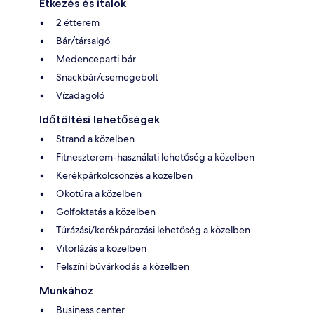
Étkezés és italok
2 étterem
Bár/társalgó
Medenceparti bár
Snackbár/csemegebolt
Vízadagoló
Időtöltési lehetőségek
Strand a közelben
Fitneszterem-használati lehetőség a közelben
Kerékpárkölcsönzés a közelben
Ökotúra a közelben
Golfoktatás a közelben
Túrázási/kerékpározási lehetőség a közelben
Vitorlázás a közelben
Felszíni búvárkodás a közelben
Munkához
Business center