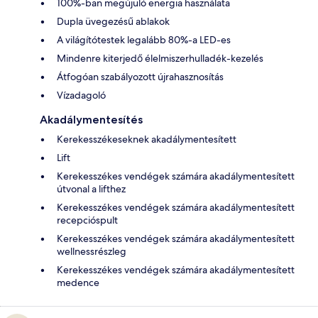
100%-ban megújuló energia használata
Dupla üvegezésű ablakok
A világítótestek legalább 80%-a LED-es
Mindenre kiterjedő élelmiszerhulladék-kezelés
Átfogóan szabályozott újrahasznosítás
Vízadagoló
Akadálymentesítés
Kerekesszékeseknek akadálymentesített
Lift
Kerekesszékes vendégek számára akadálymentesített
útvonal a lifthez
Kerekesszékes vendégek számára akadálymentesített
recepcióspult
Kerekesszékes vendégek számára akadálymentesített
wellnessrészleg
Kerekesszékes vendégek számára akadálymentesített
medence