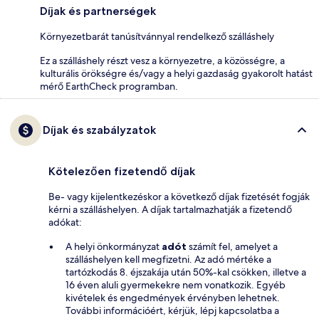
Díjak és partnerségek
Környezetbarát tanúsítvánnyal rendelkező szálláshely
Ez a szálláshely részt vesz a környezetre, a közösségre, a
kulturális örökségre és/vagy a helyi gazdaság gyakorolt hatást
mérő EarthCheck programban.
Díjak és szabályzatok
Kötelezően fizetendő díjak
Be- vagy kijelentkezéskor a következő díjak fizetését fogják
kérni a szálláshelyen. A díjak tartalmazhatják a fizetendő
adókat:
A helyi önkormányzat
adót
számít fel, amelyet a
szálláshelyen kell megfizetni. Az adó mértéke a
tartózkodás 8. éjszakája után 50%-kal csökken, illetve a
16 éven aluli gyermekekre nem vonatkozik. Egyéb
kivételek és engedmények érvényben lehetnek.
További információért, kérjük, lépj kapcsolatba a