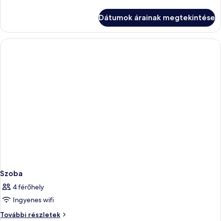
további
részletei
Dátumok árainak megtekintése
Szoba
4 férőhely
Ingyenes wifi
Szoba
További részletek