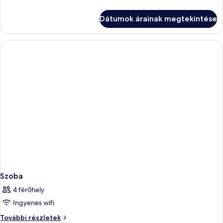
kétszemélyes
kilátással
ággyal,
Dátumok árainak megtekintése
a
erkély,
kilátással
tengerre
a
tengerre
további
részletei
Szoba
4 férőhely
Ingyenes wifi
Szoba
További részletek