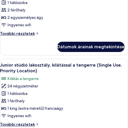
1 hálószoba
megtekintése:
Szoba
2 férőhely
kétszemélyes
2 egyszemélyes ágy
ággyal,
Ingyenes wifi
kilátással
Szoba
További részletek
a
kétszemélyes
tengerre
ággyal,
Dátumok árainak megtekintése
kilátással
(Priority
a
Location)
tengerre
A
Egy szállodai szoba, amelyhez tartozik e
5
(Priority
Junior stúdió lakosztály, kilátással a tengerre (Single Use,
következő
Location)
Priority Location)
további
szoba
Kilátás a tengerre
részletei
összes
24 négyzetméter
képének
1 hálószoba
megtekintése:
Junior
1 férőhely
stúdió
1 king (extra méretű) franciaágy
lakosztály,
Ingyenes wifi
kilátással
Junior
További részletek
a