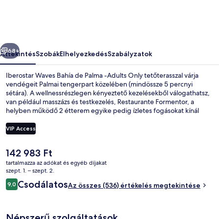
Palma
-
Adults
őző
Következő
Only
68+
Áttekintés
Szobák
Elhelyezkedés
Szabályzatok
képgalériája
Iberostar Waves Bahía de Palma -Adults Only tetőterasszal várja
vendégeit Palmai tengerpart közelében (mindössze 5 percnyi
sétára). A wellnessrészlegen kényeztető kezelésekből válogathatsz,
van például masszázs és testkezelés, Restaurante Formentor, a
helyben működő 2 étterem egyike pedig ízletes fogásokat kínál
reggelire és vacsorára. A szálláshely 2 szabadtéri medence,
medence melletti bár és szauna jóvoltából még nívósabb. Más
VIP Access
utazók imádják a hely következó jellemzőit: segítőkész személyzet.
A
142 983 Ft
2 szabadtéri medence, napernyők és
jelenlegi
tartalmazza az adókat és egyéb díjakat
ár
szept. 1. – szept. 2.
142 983 Ft
Értékelések
Csodálatos
9,0
Az összes (536) értékelés megtekintése
9,0 ennyiből: 10
Népszerű szolgáltatások