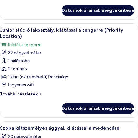
stúdió
tengerre
lakosztály,
Dátumok árainak megtekintése
kilátással
(Single
a
Use,
tengerre
A
Egy szállodai szoba, amelyhez tartozik e
Priority
5
(Single
Junior stúdió lakosztály, kilátással a tengerre (Priority
következő
Location)
Use,
Location)
Priority
szoba
Kilátás a tengerre
Location)
összes
további
32 négyzetméter
képének
részletei
1 hálószoba
megtekintése:
Junior
2 férőhely
stúdió
1 king (extra méretű) franciaágy
lakosztály,
Ingyenes wifi
kilátással
Junior
További részletek
a
stúdió
tengerre
lakosztály,
Dátumok árainak megtekintése
kilátással
(Priority
a
Location)
tengerre
A
Egy szállodai szoba két ággyal, nagy ab
5
(Priority
Szoba kétszemélyes ággyal, kilátással a medencére
következő
Location)
20 négyzetméter
további