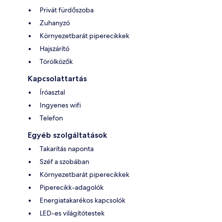
Privát fürdőszoba
Zuhanyzó
Környezetbarát piperecikkek
Hajszárító
Törölközők
Kapcsolattartás
Íróasztal
Ingyenes wifi
Telefon
Egyéb szolgáltatások
Takarítás naponta
Széf a szobában
Környezetbarát piperecikkek
Piperecikk-adagolók
Energiatakarékos kapcsolók
LED-es világítótestek