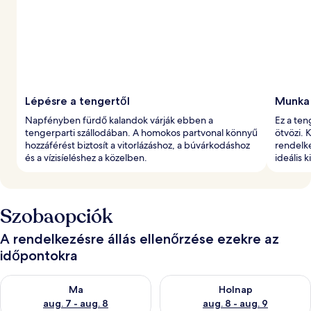
Lépésre a tengertől
Munka 
Napfényben fürdő kalandok várják ebben a
Ez a ten
tengerparti szállodában. A homokos partvonal könnyű
ötvözi. 
hozzáférést biztosít a vitorlázáshoz, a búvárkodáshoz
rendelke
és a vízisíeléshez a közelben.
ideális 
Szobaopciók
A rendelkezésre állás ellenőrzése ezekre az
időpontokra
A ma esti rendelkezésre állás ellenőrzése: aug. 7 - aug. 8
A holnapi rendelkezésre állás e
Ma
Holnap
aug. 7 - aug. 8
aug. 8 - aug. 9