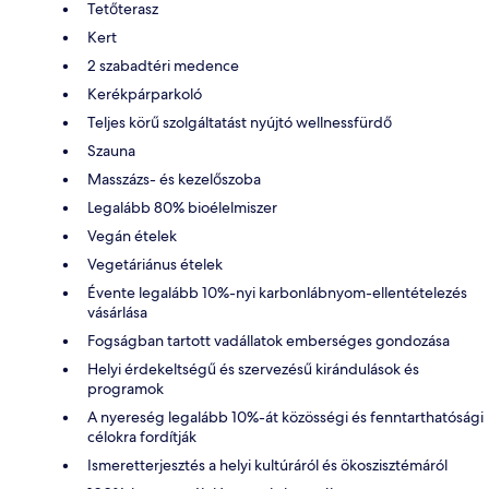
Tetőterasz
Kert
2 szabadtéri medence
Kerékpárparkoló
Teljes körű szolgáltatást nyújtó wellnessfürdő
Szauna
Masszázs- és kezelőszoba
Legalább 80% bioélelmiszer
Vegán ételek
Vegetáriánus ételek
Évente legalább 10%-nyi karbonlábnyom-ellentételezés
vásárlása
Fogságban tartott vadállatok emberséges gondozása
Helyi érdekeltségű és szervezésű kirándulások és
programok
A nyereség legalább 10%-át közösségi és fenntarthatósági
célokra fordítják
Ismeretterjesztés a helyi kultúráról és ökoszisztémáról