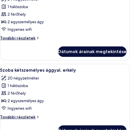
képének
1 hálószoba
megtekintése:
Superior
2 férőhely
szoba
2 egyszemélyes ágy
kétszemélyes
Ingyenes wifi
ággyal,
Superior
További részletek
erkély,
szoba
kilátással
kétszemélyes
Dátumok árainak megtekintése
ággyal,
a
erkély,
tengerre
kilátással
A
Egy modern hálószoba, melyben egy nagy
5
a
Szoba kétszemélyes ággyal, erkély
következő
tengerre
20 négyzetméter
további
szoba
részletei
1 hálószoba
összes
képének
2 férőhely
megtekintése:
2 egyszemélyes ágy
Szoba
Ingyenes wifi
kétszemélyes
Szoba
További részletek
ággyal,
kétszemélyes
erkély
ággyal,