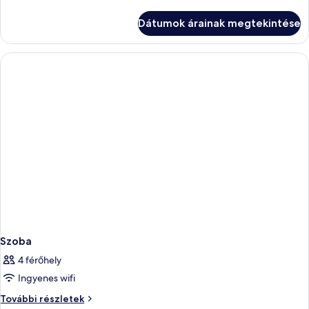
további
részletei
Dátumok árainak megtekintése
Szoba
4 férőhely
Ingyenes wifi
Szoba
További részletek