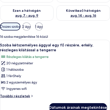
A mostani hétvégi rendelkezésre állás ellenőrzése: aug. 7 - aug
A következő hétvégi rendelkezé
Ezen a hétvégén
Következő hétvégén
aug. 7 - aug. 9
aug. 14 - aug. 16
Szobákhoz
Összes szoba
2 ágy
1 ágy
rendelkezésre
álló
16 szoba megjelenítése 16 közül
szűrők
A
Egy szállodai szoba két ággyal, nagy ab
5
Szoba kétszemélyes ággyal egy fő részére, erkély,
következő
részleges kilátással a tengerre
szoba
Részleges kilátás a tengerre
összes
20 négyzetméter
képének
1 hálószoba
megtekintése:
Szoba
1 férőhely
kétszemélyes
2 egyszemélyes ágy
ággyal
Ingyenes wifi
egy
Szoba
További részletek
fő
kétszemélyes
részére,
ággyal
Dátumok árainak megtekintése
egy