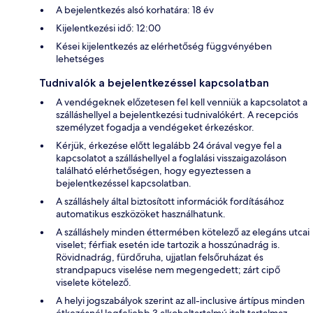
A bejelentkezés alsó korhatára: 18 év
Kijelentkezési idő: 12:00
Kései kijelentkezés az elérhetőség függvényében
lehetséges
Tudnivalók a bejelentkezéssel kapcsolatban
A vendégeknek előzetesen fel kell venniük a kapcsolatot a
szálláshellyel a bejelentkezési tudnivalókért. A recepciós
személyzet fogadja a vendégeket érkezéskor.
Kérjük, érkezése előtt legalább 24 órával vegye fel a
kapcsolatot a szálláshellyel a foglalási visszaigazoláson
található elérhetőségen, hogy egyeztessen a
bejelentkezéssel kapcsolatban.
A szálláshely által biztosított információk fordításához
automatikus eszközöket használhatunk.
A szálláshely minden éttermében kötelező az elegáns utcai
viselet; férfiak esetén ide tartozik a hosszúnadrág is.
Rövidnadrág, fürdőruha, ujjatlan felsőruházat és
strandpapucs viselése nem megengedett; zárt cipő
viselete kötelező.
A helyi jogszabályok szerint az all-inclusive ártípus minden
étkezésnél legfeljebb 3 alkoholtartalmú italt tartalmaz