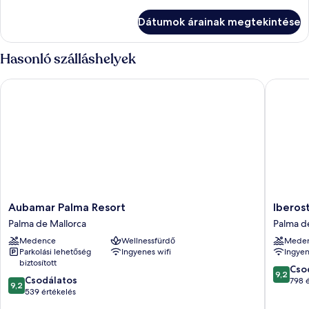
további
részletei
Dátumok árainak megtekintése
Hasonló szálláshelyek
Aubamar Palma Resort
Iberostar
Aubamar
Iberosta
Aubamar Palma Resort
Iberos
Palma
Selectio
Palma de Mallorca
Palma d
Resort
Llaut
Medence
Wellnessfürdő
Mede
Palma
Palma
Parkolási lehetőség
Ingyenes wifi
Ingyen
de
-
biztosított
Mallorca
Adults
9.2
Cso
9,2
9.2
Csodálatos
Only
ennyiből
798 
9,2
ennyiből:
539 értékelés
Palma
10,
10,
de
Csodálat