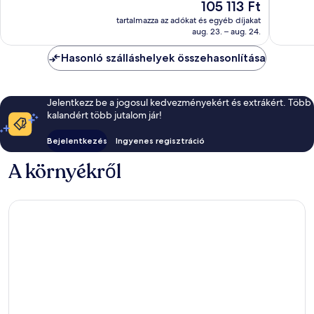
Az
105 113 Ft
Csodálatos,
Mallorca
798
ár
539
tartalmazza az adókat és egyéb díjakat
értékelé
105 113 Ft
aug. 23. – aug. 24.
értékelés
Hasonló szálláshelyek összehasonlítása
Jelentkezz be a jogosul kedvezményekért és extrákért. Több
kalandért több jutalom jár!
Bejelentkezés
Ingyenes regisztráció
A környékről