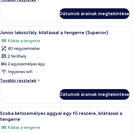
kilátással
szoba
a
kétszemélyes
Dátumok árainak megtekintése
ággyal,
tengerre
kilátással
(Priority
a
A
Egy modern szállodai szoba, amelyben t
Location)
6
tengerre
Junior lakosztály, kilátással a tengerre (Superior)
következő
(Priority
Kilátás a tengerre
Location)
szoba
további
40 négyzetméter
összes
részletei
képének
2 férőhely
megtekintése:
2 egyszemélyes ágy
Junior
Ingyenes wifi
lakosztály,
Junior
További részletek
kilátással
lakosztály,
a
kilátással
Dátumok árainak megtekintése
a
tengerre
tengerre
(Superior)
(Superior)
A
Egy fehér asztallal és székekkel berend
5
további
Szoba kétszemélyes ággyal egy fő részére, kilátással a
következő
részletei
tengerre
szoba
Kilátás a tengerre
összes