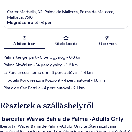
Carrer Marbella, 32, Palma de Mallorca, Palma de Mallorca,
Mallorca, 7610
Megnézem a térképen
Térkép
A közelben
Közlekedés
Éttermek
Palmai tengerpart
- 3 perc gyalog
- 0.3 km
Palma Akvárium
- 14 perc gyalog
- 1.2 km
La Porciuncula-templom
- 3 perc autóval
- 1.4 km
Hipotels Kongresszusi Központ
- 4 perc autóval
- 1.8 km
Platja de Can Pastilla
- 4 perc autóval
- 2.1 km
Részletek a szálláshelyről
Iberostar Waves Bahía de Palma -Adults Only
Iberostar Waves Bahía de Palma -Adults Only tetőterasszal várja
vendégeit Palmai tengerpart közelében (mindössze 5 percnyi sétára). A