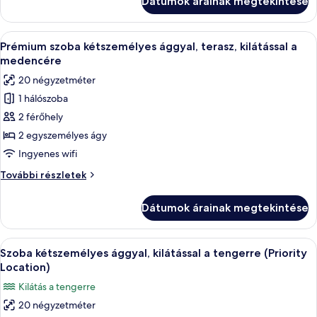
Dátumok árainak megtekintése
erkély
további
részletei
A
Egy modern szállodai szoba, melyben egy
5
Prémium szoba kétszemélyes ággyal, terasz, kilátással a
következő
medencére
szoba
20 négyzetméter
összes
1 hálószoba
képének
2 férőhely
megtekintése:
Prémium
2 egyszemélyes ágy
szoba
Ingyenes wifi
kétszemélyes
Prémium
További részletek
ággyal,
szoba
terasz,
kétszemélyes
Dátumok árainak megtekintése
ággyal,
kilátással
terasz,
a
kilátással
A
Szoba kétszemélyes ággyal, kilátással a
medencére
7
a
Szoba kétszemélyes ággyal, kilátással a tengerre (Priority
következő
medencére
Location)
további
szoba
Kilátás a tengerre
részletei
összes
20 négyzetméter
képének