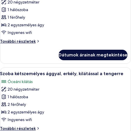
20 négyzetméter
képének
1 hálószoba
megtekintése:
Szoba
1 férőhely
kétszemélyes
2 egyszemélyes ágy
ággyal
Ingyenes wifi
egy
Szoba
További részletek
fő
kétszemélyes
részére,
ággyal
Dátumok árainak megtekintése
egy
kilátással
fő
a
részére,
A
Egy modern szállodai szoba két ággyal,
tengerre
5
kilátással
Szoba kétszemélyes ággyal, erkély, kilátással a tengerre
következő
a
Óceáni kilátás
tengerre
szoba
további
20 négyzetméter
összes
részletei
képének
1 hálószoba
megtekintése:
2 férőhely
Szoba
2 egyszemélyes ágy
kétszemélyes
Ingyenes wifi
ággyal,
Szoba
További részletek
erkély,