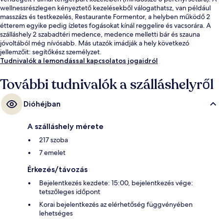
wellnessrészlegen kényeztető kezelésekből válogathatsz, van például
masszázs és testkezelés, Restaurante Formentor, a helyben működő 2
étterem egyike pedig ízletes fogásokat kínál reggelire és vacsorára. A
szálláshely 2 szabadtéri medence, medence melletti bár és szauna
jóvoltából még nívósabb. Más utazók imádják a hely következó
jellemzőit: segítőkész személyzet.
Tudnivalók a lemondással kapcsolatos jogaidról
További tudnivalók a szálláshelyről
Dióhéjban
A szálláshely mérete
217 szoba
7 emelet
Érkezés/távozás
Bejelentkezés kezdete: 15:00, bejelentkezés vége:
tetszőleges időpont
Korai bejelentkezés az elérhetőség függvényében
lehetséges