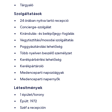
Tárgyaló
Szolgáltatások
24 órában nyitva tartó recepció
Concierge-szolgálat
Kirándulás- és belépőjegy-foglalás
Vegytisztítási/mosodai szolgáltatás
Poggyásztárolási lehetőség
Több nyelven beszélő személyzet
Kerékpárbérlési lehetőség
Kerékpártároló
Medenceparti napozóágyak
Medenceparti napernyők
Létesítmények
1 épület/torony
Épült: 1972
Széf a recepción