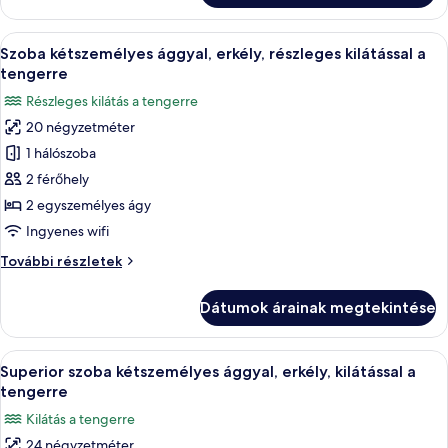
erkély,
fő
részleges
részére,
A
Egy szállodai szoba két ággyal, nagy ab
kilátással
5
erkély,
Szoba kétszemélyes ággyal, erkély, részleges kilátással a
következő
a
részleges
tengerre
kilátással
szoba
tengerre
Részleges kilátás a tengerre
a
összes
tengerre
20 négyzetméter
képének
további
1 hálószoba
megtekintése:
részletei
Szoba
2 férőhely
kétszemélyes
2 egyszemélyes ágy
ággyal,
Ingyenes wifi
erkély,
Szoba
További részletek
részleges
kétszemélyes
kilátással
ággyal,
Dátumok árainak megtekintése
erkély,
a
részleges
tengerre
kilátással
A
Egy modern szállodai szoba, amelyben e
6
a
Superior szoba kétszemélyes ággyal, erkély, kilátással a
következő
tengerre
tengerre
további
szoba
Kilátás a tengerre
részletei
összes
24 négyzetméter