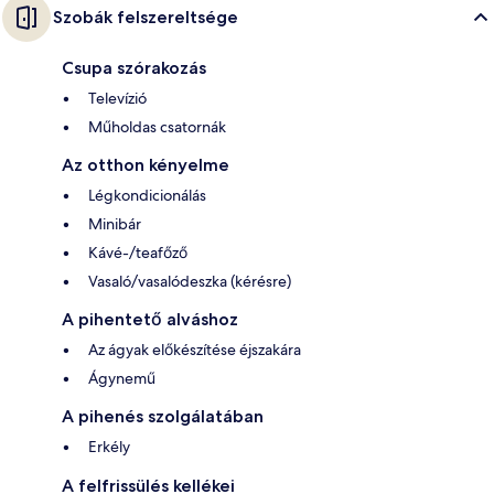
Szobák felszereltsége
Csupa szórakozás
Televízió
Műholdas csatornák
Az otthon kényelme
Légkondicionálás
Minibár
Kávé-/teafőző
Vasaló/vasalódeszka (kérésre)
A pihentető alváshoz
Az ágyak előkészítése éjszakára
Ágynemű
A pihenés szolgálatában
Erkély
A felfrissülés kellékei