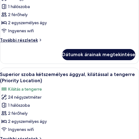
szoba
részletei
1 hálószoba
összes
képének
2 férőhely
megtekintése:
2 egyszemélyes ágy
Szoba
Ingyenes wifi
kétszemélyes
Szoba
További részletek
ággyal,
kétszemélyes
kilátással
ággyal,
Dátumok árainak megtekintése
kilátással
a
a
medencére
medencére
A
Egy fehér asztallal és székekkel berend
5
további
Superior szoba kétszemélyes ággyal, kilátással a tengerre
következő
részletei
(Priority Location)
szoba
Kilátás a tengerre
összes
24 négyzetméter
képének
1 hálószoba
megtekintése:
Superior
2 férőhely
szoba
2 egyszemélyes ágy
kétszemélyes
Ingyenes wifi
ággyal,
Superior
További részletek