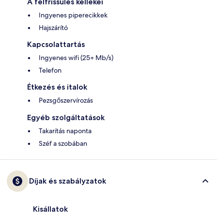
A felfrissülés kellékei
Ingyenes piperecikkek
Hajszárító
Kapcsolattartás
Ingyenes wifi (25+ Mb/s)
Telefon
Étkezés és italok
Pezsgőszervírozás
Egyéb szolgáltatások
Takarítás naponta
Széf a szobában
Díjak és szabályzatok
Kisállatok