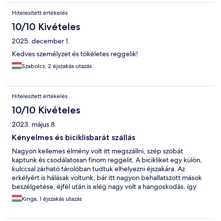
Hitelesített értékelés
10/10 Kivételes
2025. december 1.
Kedves személyzet és tökéletes reggelik!
Szabolcs, 2 éjszakás utazás
Hitelesített értékelés
10/10 Kivételes
2023. május 8.
Kényelmes és biciklisbarát szállás
Nagyon kellemes élmény volt itt megszállni, szép szobát
kaptunk és csodálatosan finom reggelit. A bicikliket egy külön,
kulccsal zárható tárolóban tudtuk elhelyezni éjszakára. Az
erkélyért is hálásak voltunk, bár itt nagyon behallatszott mások
beszélgetése, éjfél után is elég nagy volt a hangoskodás, így
végül sajnos ablakbezárás lett belőle, pedig jólesett volna a
Kinga, 1 éjszakás utazás
szellőzés.