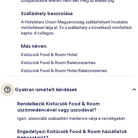
szolgáltatások esetén nem illet meg az elállási jog.
Szálláshely besorolása
A Hotelstars Union Magyarország szálláshelyeit hivatalos
minősítéssel látja el. Ez a szálláshely a következő minősítést
kapta: 4 csillagos.
Más néven:
Kistücsök Food & Room Hotel
Kistücsök Food & Room Balatonszemes
Kistücsök Food & Room Hotel Balatonszemes
Gyakran ismételt kérdések
Rendelkezik Kistücsök Food & Room
úszómedencével vagy uszodával?
Igen, szezonális szabadtéri medence várja a vendégeket.
Engedélyezi Kistücsök Food & Room háziállatok
behozatalát?