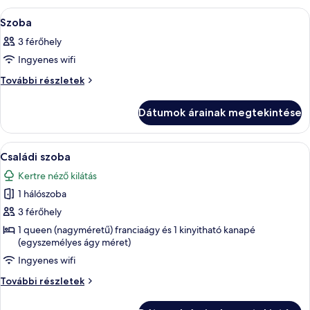
A
Egy modern szállodai szoba, amelyben t
1
Szoba
következő
3 férőhely
szoba
Ingyenes wifi
összes
képének
Szoba
További részletek
további
megtekintése:
részletei
Szoba
Dátumok árainak megtekintése
A
Egy modern hálószoba, amelyben egy na
3
Családi szoba
következő
Kertre néző kilátás
szoba
1 hálószoba
összes
képének
3 férőhely
megtekintése:
1 queen (nagyméretű) franciaágy és 1 kinyitható kanapé
(egyszemélyes ágy méret)
Családi
szoba
Ingyenes wifi
Családi
További részletek
szoba
további