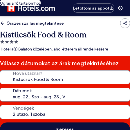
Ugrás a fő tartalomhoz
Letöltöm az appot
Összes szállás megtekintése
Kistücsök Food & Room
4.0
csillagos
Hotel a(z) Balaton közelében, ahol étterem áll rendelkezésre
szálláshely
Válassz dátumokat az árak megtekintéséhez
Hová utaznál?
Dátumok
Vendégek
Keresés