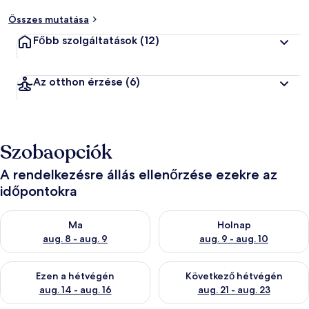
Összes mutatása
Főbb szolgáltatások
(12)
Az otthon érzése
(6)
Szobaopciók
A rendelkezésre állás ellenőrzése ezekre az
időpontokra
A ma esti rendelkezésre állás ellenőrzése: aug. 8 - aug. 9
A holnapi rendelkezésre állás e
Ma
Holnap
aug. 8 - aug. 9
aug. 9 - aug. 10
A mostani hétvégi rendelkezésre állás ellenőrzése: aug. 14 - au
A következő hétvégi rendelkezé
Ezen a hétvégén
Következő hétvégén
aug. 14 - aug. 16
aug. 21 - aug. 23