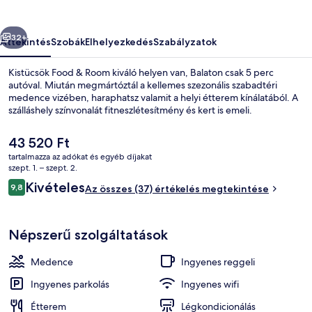
őző
Következő
32+
Áttekintés
Szobák
Elhelyezkedés
Szabályzatok
Kistücsök Food & Room kiváló helyen van, Balaton csak 5 perc
autóval. Miután megmártóztál a kellemes szezonális szabadtéri
medence vizében, haraphatsz valamit a helyi étterem kínálatából. A
szálláshely színvonalát fitneszlétesítmény és kert is emeli.
A
43 520 Ft
jelenlegi
tartalmazza az adókat és egyéb díjakat
ár
szept. 1. – szept. 2.
43 520 Ft
Értékelések
Kivételes
9,8
Étkezési lehetőség
Az összes (37) értékelés megtekintése
9,8 ennyiből: 10
Népszerű szolgáltatások
Medence
Ingyenes reggeli
Ingyenes parkolás
Ingyenes wifi
Étterem
Légkondicionálás