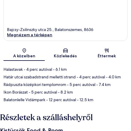
Bajcsy-Zsilinszky utca 25., Balatonszemes, 8636
Megnézem a térképen
Térkép
A közelben
Közlekedés
Éttermek
Halastavak
- 4 perc autóval
- 6.1 km
Határ utcai szabadstrand melletti strand
- 4 perc autóval
- 4.0 km
Rádpuszta középkori templomrom
- 5 perc autóval
- 7.4 km
Ikon Borászat
- 5 perc autóval
- 8.2 km
Balatonlelle Vidámpark
- 12 perc autóval
- 12.5 km
Részletek a szálláshelyről
Kistücsök Food & Room