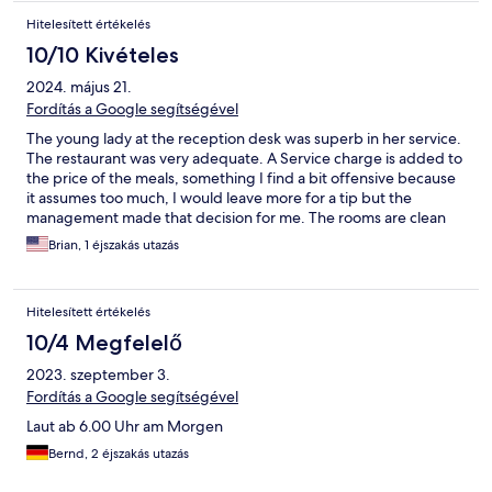
Hitelesített értékelés
10/10 Kivételes
2024. május 21.
Fordítás a Google segítségével
The young lady at the reception desk was superb in her service.
The restaurant was very adequate. A Service charge is added to
the price of the meals, something I find a bit offensive because
it assumes too much, I would leave more for a tip but the
management made that decision for me. The rooms are clean
and new. The bed was very comfortable. The breakfast is
Brian, 1 éjszakás utazás
expensive but also adequate. The service is friendly. The coffee
is great. We will stay there again.
Hitelesített értékelés
10/4 Megfelelő
2023. szeptember 3.
Fordítás a Google segítségével
Laut ab 6.00 Uhr am Morgen
Bernd, 2 éjszakás utazás