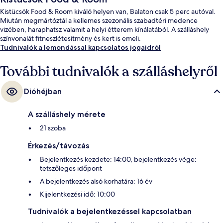
Kistücsök Food & Room kiváló helyen van, Balaton csak 5 perc autóval.
Miután megmártóztál a kellemes szezonális szabadtéri medence
vizében, haraphatsz valamit a helyi étterem kínálatából. A szálláshely
színvonalát fitneszlétesítmény és kert is emeli.
Tudnivalók a lemondással kapcsolatos jogaidról
További tudnivalók a szálláshelyről
Dióhéjban
A szálláshely mérete
21 szoba
Érkezés/távozás
Bejelentkezés kezdete: 14:00, bejelentkezés vége:
tetszőleges időpont
A bejelentkezés alsó korhatára: 16 év
Kijelentkezési idő: 10:00
Tudnivalók a bejelentkezéssel kapcsolatban