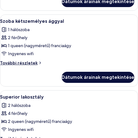
Dátumok árainak megtekintése
részletei
A
Egy modern hálószoba, ahol egy tetőab
2
Szoba kétszemélyes ággyal
következő
1 hálószoba
szoba
2 férőhely
összes
képének
1 queen (nagyméretű) franciaágy
megtekintése:
Ingyenes wifi
Szoba
Szoba
További részletek
kétszemélyes
kétszemélyes
ággyal
ággyal
Dátumok árainak megtekintése
további
részletei
A
Egy modern nappali, melyben található
5
Superior lakosztály
következő
2 hálószoba
szoba
4 férőhely
összes
képének
2 queen (nagyméretű) franciaágy
megtekintése:
Ingyenes wifi
Superior