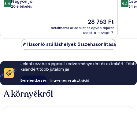
Siófok
8.4
9.2
Nagyon jó
Cso
8,4
9,2
ennyiből:
ennyiből
20 értékelés
34 ér
10,
10,
Nagyon
Csodálat
Az
28 763 Ft
jó,
34
ár
tartalmazza az adókat és egyéb díjakat
20
értékelé
28 763 Ft
szept. 6. – szept. 7.
értékelés
Hasonló szálláshelyek összehasonlítása
Jelentkezz be a jogosul kedvezményekért és extrákért. Több
kalandért több jutalom jár!
Bejelentkezés
Ingyenes regisztráció
A környékről