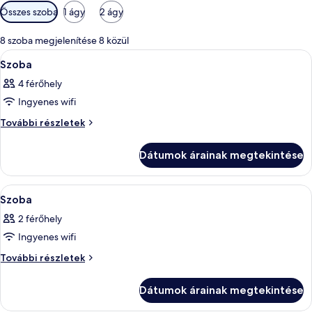
Szobákhoz
Összes szoba
1 ágy
2 ágy
rendelkezésre
álló
8 szoba megjelenítése 8 közül
szűrők
A
Egy modern nappali, amelyben van egy
1
Szoba
következő
4 férőhely
szoba
Ingyenes wifi
összes
képének
Szoba
További részletek
további
megtekintése:
részletei
Szoba
Dátumok árainak megtekintése
A
Egy hálószoba, melyben van egy tetőabl
1
Szoba
következő
2 férőhely
szoba
Ingyenes wifi
összes
képének
Szoba
További részletek
további
megtekintése:
részletei
Szoba
Dátumok árainak megtekintése