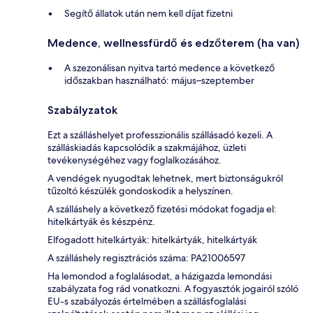
Segítő állatok után nem kell díjat fizetni
Medence, wellnessfürdő és edzőterem (ha van)
A szezonálisan nyitva tartó medence a következő
időszakban használható: május–szeptember
Szabályzatok
Ezt a szálláshelyet professzionális szállásadó kezeli. A
szálláskiadás kapcsolódik a szakmájához, üzleti
tevékenységéhez vagy foglalkozásához.
A vendégek nyugodtak lehetnek, mert biztonságukról
tűzoltó készülék gondoskodik a helyszínen.
A szálláshely a következő fizetési módokat fogadja el:
hitelkártyák és készpénz.
Elfogadott hitelkártyák: hitelkártyák, hitelkártyák
A szálláshely regisztrációs száma: PA21006597
Ha lemondod a foglalásodat, a házigazda lemondási
szabályzata fog rád vonatkozni. A fogyasztók jogairól szóló
EU-s szabályozás értelmében a szállásfoglalási