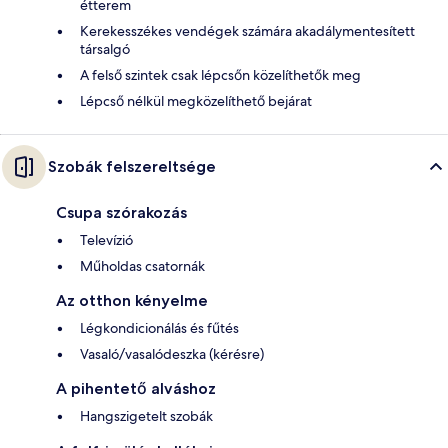
étterem
Kerekesszékes vendégek számára akadálymentesített
társalgó
A felső szintek csak lépcsőn közelíthetők meg
Lépcső nélkül megközelíthető bejárat
Szobák felszereltsége
Csupa szórakozás
Televízió
Műholdas csatornák
Az otthon kényelme
Légkondicionálás és fűtés
Vasaló/vasalódeszka (kérésre)
A pihentető alváshoz
Hangszigetelt szobák