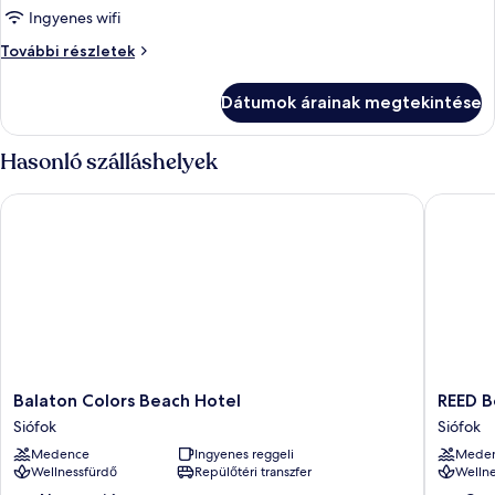
megtekintése:
Ingyenes wifi
Deluxe
Deluxe
További részletek
lakosztály
lakosztály
további
Dátumok árainak megtekintése
részletei
Hasonló szálláshelyek
Balaton Colors Beach Hotel
REED Bo
Balaton
REED
Balaton Colors Beach Hotel
REED B
Colors
Boutiqu
Siófok
Siófok
Beach
HOTEL
Medence
Ingyenes reggeli
Mede
Hotel
&
Wellnessfürdő
Repülőtéri transzfer
Wellne
Siófok
BISTRO