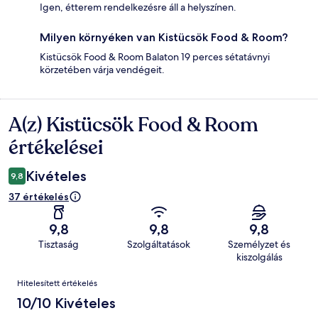
Igen, étterem rendelkezésre áll a helyszínen.
Milyen környéken van Kistücsök Food & Room?
Kistücsök Food & Room Balaton 19 perces sétatávnyi
körzetében várja vendégeit.
A(z) Kistücsök Food & Room
Értékelések
értékelései
Kivételes
9,8
37 értékelés
9,8
9,8
9,8
Tisztaság
Szolgáltatások
Személyzet és
kiszolgálás
Értékelések
Hitelesített értékelés
10/10 Kivételes