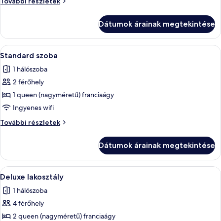
Superior
További részletek
lakosztály
lakosztály
további
Dátumok árainak megtekintése
részletei
A
Egy modern szállodai szoba, melynek r
2
Standard szoba
következő
1 hálószoba
szoba
2 férőhely
összes
képének
1 queen (nagyméretű) franciaágy
megtekintése:
Ingyenes wifi
Standard
Standard
További részletek
szoba
szoba
további
Dátumok árainak megtekintése
részletei
A
Egy modern szállodai szoba, amelyben 
6
Deluxe lakosztály
következő
1 hálószoba
szoba
4 férőhely
összes
képének
2 queen (nagyméretű) franciaágy