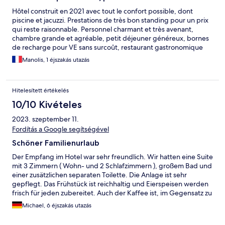
Hôtel construit en 2021 avec tout le confort possible, dont
piscine et jacuzzi. Prestations de très bon standing pour un prix
qui reste raisonnable. Personnel charmant et très avenant,
chambre grande et agréable, petit déjeuner généreux, bornes
de recharge pour VE sans surcoût, restaurant gastronomique
attenant. Seul regret, le lit double en 140 : un 160 eut été plus
Manolis, 1 éjszakás utazás
agréable.
Hitelesített értékelés
10/10 Kivételes
2023. szeptember 11.
Fordítás a Google segítségével
Schöner Familienurlaub
Der Empfang im Hotel war sehr freundlich. Wir hatten eine Suite
mit 3 Zimmern ( Wohn- und 2 Schlafzimmern ), großem Bad und
einer zusätzlichen separaten Toilette. Die Anlage ist sehr
gepflegt. Das Frühstück ist reichhaltig und Eierspeisen werden
frisch für jeden zubereitet. Auch der Kaffee ist, im Gegensatz zu
anderen Hotels, sehr gut (Gaggia Vollautomat). Die Mitarbeiter
Michael, 6 éjszakás utazás
sind alle super freundlich. Wir werden beim nächsten
Balatonaufenthalt auf jeden Fall wieder diese Hotel buchen.