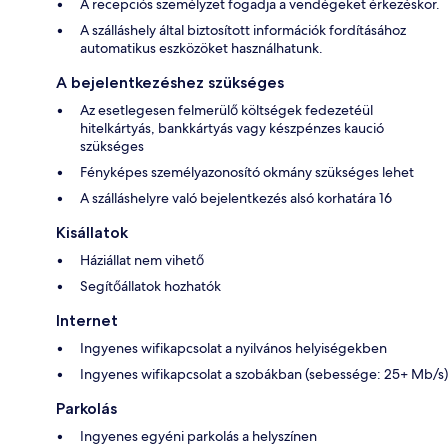
A recepciós személyzet fogadja a vendégeket érkezéskor.
A szálláshely által biztosított információk fordításához
automatikus eszközöket használhatunk.
A bejelentkezéshez szükséges
Az esetlegesen felmerülő költségek fedezetéül
hitelkártyás, bankkártyás vagy készpénzes kaució
szükséges
Fényképes személyazonosító okmány szükséges lehet
A szálláshelyre való bejelentkezés alsó korhatára 16
Kisállatok
Háziállat nem vihető
Segítőállatok hozhatók
Internet
Ingyenes wifikapcsolat a nyilvános helyiségekben
Ingyenes wifikapcsolat a szobákban (sebessége: 25+ Mb/s)
Parkolás
Ingyenes egyéni parkolás a helyszínen