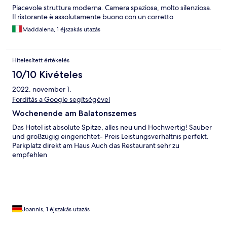
Piacevole struttura moderna. Camera spaziosa, molto silenziosa.
Il ristorante è assolutamente buono con un corretto
Maddalena, 1 éjszakás utazás
Hitelesített értékelés
10/10 Kivételes
2022. november 1.
Fordítás a Google segítségével
Wochenende am Balatonszemes
Das Hotel ist absolute Spitze, alles neu und Hochwertig! Sauber
und großzügig eingerichtet- Preis Leistungsverhältnis perfekt.
Parkplatz direkt am Haus Auch das Restaurant sehr zu
empfehlen
Joannis, 1 éjszakás utazás