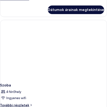
további
részletei
Dátumok árainak megtekintése
Szoba
4 férőhely
Ingyenes wifi
Szoba
További részletek