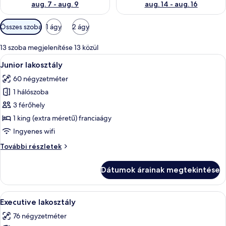
aug. 7 - aug. 9
aug. 14 - aug. 16
Szobákhoz
Összes szoba
1 ágy
2 ágy
rendelkezésre
álló
13 szoba megjelenítése 13 közül
szűrők
A
Egy modern szállodai szoba, amelyben t
11
Junior lakosztály
következő
60 négyzetméter
szoba
1 hálószoba
összes
képének
3 férőhely
megtekintése:
1 king (extra méretű) franciaágy
Junior
Ingyenes wifi
lakosztály
Junior
További részletek
lakosztály
további
Dátumok árainak megtekintése
részletei
A
Executive lakosztály | Minibár, széf a
8
Executive lakosztály
következő
76 négyzetméter
szoba