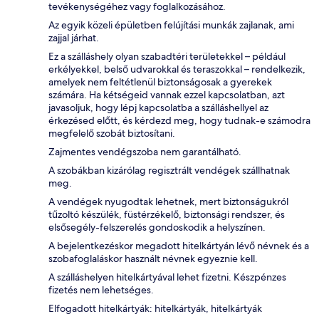
tevékenységéhez vagy foglalkozásához.
Az egyik közeli épületben felújítási munkák zajlanak, ami
zajjal járhat.
Ez a szálláshely olyan szabadtéri területekkel – például
erkélyekkel, belső udvarokkal és teraszokkal – rendelkezik,
amelyek nem feltétlenül biztonságosak a gyerekek
számára. Ha kétségeid vannak ezzel kapcsolatban, azt
javasoljuk, hogy lépj kapcsolatba a szálláshellyel az
érkezésed előtt, és kérdezd meg, hogy tudnak-e számodra
megfelelő szobát biztosítani.
Zajmentes vendégszoba nem garantálható.
A szobákban kizárólag regisztrált vendégek szállhatnak
meg.
A vendégek nyugodtak lehetnek, mert biztonságukról
tűzoltó készülék, füstérzékelő, biztonsági rendszer, és
elsősegély-felszerelés gondoskodik a helyszínen.
A bejelentkezéskor megadott hitelkártyán lévő névnek és a
szobafoglaláskor használt névnek egyeznie kell.
A szálláshelyen hitelkártyával lehet fizetni. Készpénzes
fizetés nem lehetséges.
Elfogadott hitelkártyák: hitelkártyák, hitelkártyák