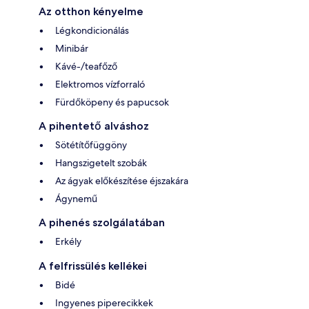
Az otthon kényelme
Légkondicionálás
Minibár
Kávé-/teafőző
Elektromos vízforraló
Fürdőköpeny és papucsok
A pihentető alváshoz
Sötétítőfüggöny
Hangszigetelt szobák
Az ágyak előkészítése éjszakára
Ágynemű
A pihenés szolgálatában
Erkély
A felfrissülés kellékei
Bidé
Ingyenes piperecikkek