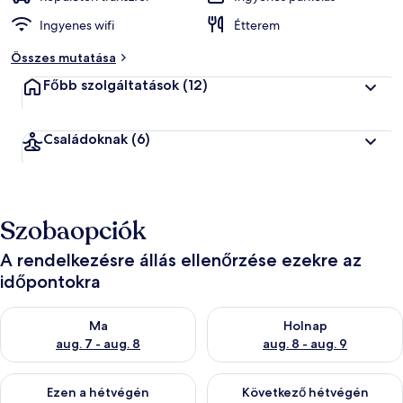
Ingyenes wifi
Étterem
Összes mutatása
Főbb szolgáltatások
(12)
Családoknak
(6)
Szobaopciók
A rendelkezésre állás ellenőrzése ezekre az
időpontokra
A ma esti rendelkezésre állás ellenőrzése: aug. 7 - aug. 8
A holnapi rendelkezésre állás e
Ma
Holnap
aug. 7 - aug. 8
aug. 8 - aug. 9
A mostani hétvégi rendelkezésre állás ellenőrzése: aug. 7 - aug
A következő hétvégi rendelkezé
Ezen a hétvégén
Következő hétvégén