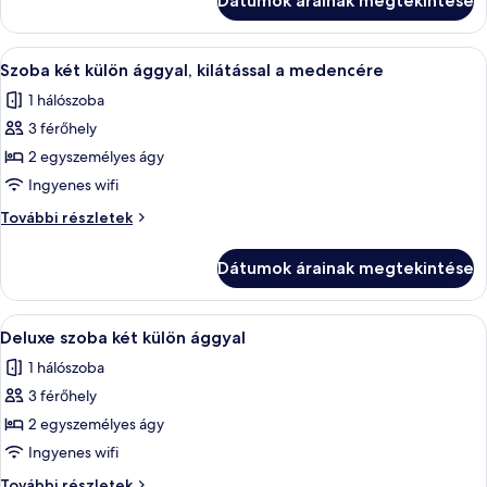
Dátumok árainak megtekintése
ággyal,
hozzáférés
hozzáférés
a
a
A
Szoba két külön ággyal, kilátással a m
medencéhez
5
medencéhez
Szoba két külön ággyal, kilátással a medencére
következő
további
1 hálószoba
részletei
szoba
3 férőhely
összes
képének
2 egyszemélyes ágy
megtekintése:
Ingyenes wifi
Szoba
Szoba
További részletek
két
két
külön
külön
Dátumok árainak megtekintése
ággyal,
ággyal,
kilátással
kilátással
a
A
Egy szállodai szoba, amelyben található
a
4
medencére
Deluxe szoba két külön ággyal
következő
további
medencére
1 hálószoba
részletei
szoba
3 férőhely
összes
képének
2 egyszemélyes ágy
megtekintése:
Ingyenes wifi
Deluxe
Deluxe
További részletek