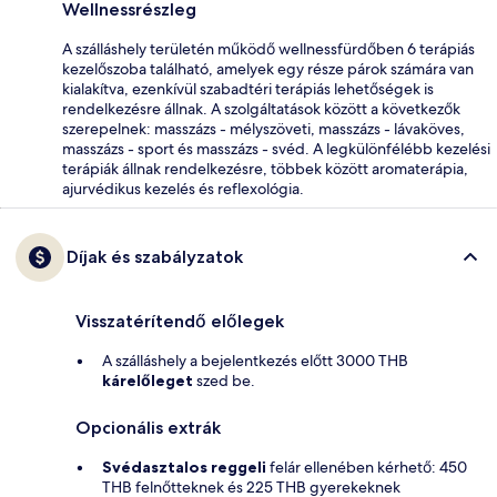
Wellnessrészleg
A szálláshely területén működő wellnessfürdőben 6 terápiás
kezelőszoba található, amelyek egy része párok számára van
kialakítva, ezenkívül szabadtéri terápiás lehetőségek is
rendelkezésre állnak. A szolgáltatások között a következők
szerepelnek: masszázs - mélyszöveti, masszázs - lávaköves,
masszázs - sport és masszázs - svéd. A legkülönfélébb kezelési
terápiák állnak rendelkezésre, többek között aromaterápia,
ajurvédikus kezelés és reflexológia.
Díjak és szabályzatok
Visszatérítendő előlegek
A szálláshely a bejelentkezés előtt 3000 THB
kárelőleget
szed be.
Opcionális extrák
Svédasztalos reggeli
felár ellenében kérhető: 450
THB felnőtteknek és 225 THB gyerekeknek