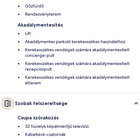
Gőzfürdő
Rendezvényterem
Akadálymentesítés
Lift
Akadálymentes parkoló kerekesszékes használathoz
Kerekesszékes vendégek számára akadálymentesített
concierge-pult
Kerekesszékes vendégek számára akadálymentesített
recepcióspult
Kerekesszékes vendégek számára akadálymentesített
étterem
Szobák felszereltsége
Csupa szórakozás
32 hüvelyk képátmérőjű televízió
Kábeltévé-csatornák