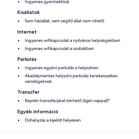
Ingyenes gyermekklub
Kisállatok
Sem háziállat, sem segítő állat nem vihető
Internet
Ingyenes wifikapcsolat a nyilvános helyiségekben
Ingyenes wifikapcsolat a szobákban
Parkolás
Ingyenes egyéni parkolás a helyszínen
Akadálymentes helyszíni parkolás kerekesszékes
vendégeknek
Transzfer
Reptéri transzferjárat kérhető (éjjel-nappal)*
Egyéb információ
Dohányzás a kijelölt helyeken