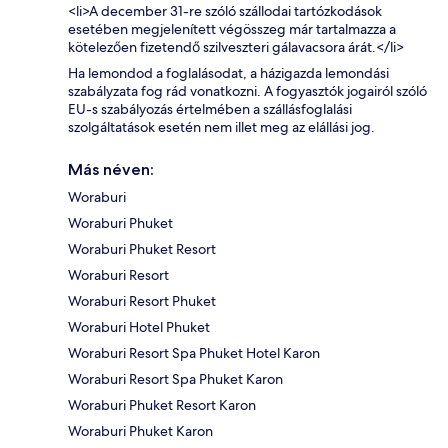
<li>A december 31-re szóló szállodai tartózkodások
esetében megjelenített végösszeg már tartalmazza a
kötelezően fizetendő szilveszteri gálavacsora árát.</li>
Ha lemondod a foglalásodat, a házigazda lemondási
szabályzata fog rád vonatkozni. A fogyasztók jogairól szóló
EU-s szabályozás értelmében a szállásfoglalási
szolgáltatások esetén nem illet meg az elállási jog.
Más néven:
Woraburi
Woraburi Phuket
Woraburi Phuket Resort
Woraburi Resort
Woraburi Resort Phuket
Woraburi Hotel Phuket
Woraburi Resort Spa Phuket Hotel Karon
Woraburi Resort Spa Phuket Karon
Woraburi Phuket Resort Karon
Woraburi Phuket Karon