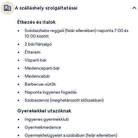
A szálláshely szolgáltatásai
Étkezés és italok
Svédasztalos reggeli (felár ellenében) naponta 7:00 és
10:00 között
2 bár/társalgó
Étterem
Vízparti bár
Medenceparti bár
Medencebár
Barbecue-sütők
Naponta ingyenes fogadás
Szobaszerviz (meghatározott időszakban)
Gyerekekkel utazóknak
Ingyenes gyermekklub
Gyermekmedence
Gyermekfelügyelet a szobában (felár ellenében)