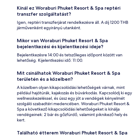
Kínál ez Woraburi Phuket Resort & Spa reptéri
transzfer szolgáltatást?
Igen, reptéri transzferjárat rendelkezésre áll. A díj 1200 THB
járművenként egyirányú utanként.
Mikor van Woraburi Phuket Resort & Spa
bejelentkezési és kijelentkezési ideje?
Bejelentkezésre 14:00 és tetszőleges időpont között van
lehetőség. Kijelentkezési idő: 11:00.
Mit csinálhatok Woraburi Phuket Resort & Spa
területén és a közelben?
A közelben olyan kikapcsolódási lehetőségek várnak, mint
például hajótúrák, kajakozás és búvárkodás. Kapcsolódj ki egy
wellnesskezeléssel, és ússz egy jót a vendégek kényelmét
szolgáló szabadtéri medencében. Woraburi Phuket Resort &
Spa a következő kikapcsolódási lehetőségeket is kínálja
vendégeinek: 2 bár és gőzfürdő, valamint piknikező hely és
kert.
Található étterem Woraburi Phuket Resort & Spa