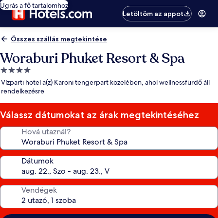
Ugrás a fő tartalomhoz
Letöltöm az appot
Összes szállás megtekintése
Woraburi Phuket Resort & Spa
4.0
csillagos
Vízparti hotel a(z) Karoni tengerpart közelében, ahol wellnessfürdő áll
szálláshely
rendelkezésre
Válassz dátumokat az árak megtekintéséhez
Hová utaznál?
Dátumok
Vendégek