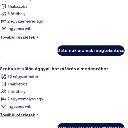
szoba
1 hálószoba
összes
képének
3 férőhely
megtekintése:
2 egyszemélyes ágy
Szoba
Ingyenes wifi
két
Szoba
További részletek
külön
két
ággyal,
külön
Dátumok árainak megtekintése
ággyal,
kilátással
kilátással
a
a
A
Szoba két külön ággyal, hozzáférés a 
tengerre
4
tengerre
Szoba két külön ággyal, hozzáférés a medencéhez
következő
további
32 négyzetméter
részletei
szoba
1 hálószoba
összes
képének
3 férőhely
megtekintése:
2 egyszemélyes ágy
Szoba
Ingyenes wifi
két
Szoba
További részletek
külön
két
ággyal,
külön