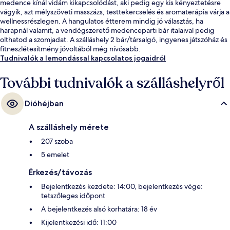
medence kínál vidám kikapcsolódást, aki pedig egy kis kényeztetésre
vágyik, azt mélyszöveti masszázs, testtekercselés és aromaterápia várja a
wellnessrészlegen. A hangulatos étterem mindig jó választás, ha
harapnál valamit, a vendégszerető medenceparti bár italaival pedig
olthatod a szomjadat. A szálláshely 2 bár/társalgó, ingyenes játszóház és
fitneszlétesítmény jóvoltából még nívósabb.
Tudnivalók a lemondással kapcsolatos jogaidról
További tudnivalók a szálláshelyről
Dióhéjban
A szálláshely mérete
207 szoba
5 emelet
Érkezés/távozás
Bejelentkezés kezdete: 14:00, bejelentkezés vége:
tetszőleges időpont
A bejelentkezés alsó korhatára: 18 év
Kijelentkezési idő: 11:00