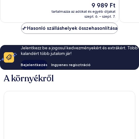
Nagyon
Nagyon
Az
9 989 Ft
jó,
jó,
ár
tartalmazza az adókat és egyéb díjakat
551
423
9 989 Ft
szept. 6. – szept. 7.
értékelés
értékelé
Hasonló szálláshelyek összehasonlítása
Jelentkezz be a jogosul kedvezményekért és extrákért. Több
kalandért több jutalom jár!
Bejelentkezés
Ingyenes regisztráció
A környékről