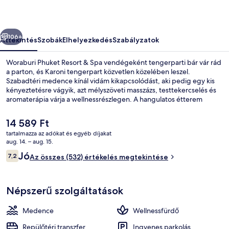
képgalériája
őző
Következő
106+
Áttekintés
Szobák
Elhelyezkedés
Szabályzatok
Woraburi Phuket Resort & Spa vendégeként tengerparti bár vár rád
a parton, és Karoni tengerpart közvetlen közelében leszel.
Szabadtéri medence kínál vidám kikapcsolódást, aki pedig egy kis
kényeztetésre vágyik, azt mélyszöveti masszázs, testtekercselés és
aromaterápia várja a wellnessrészlegen. A hangulatos étterem
mindig jó választás, ha harapnál valamit, a vendégszerető
medenceparti bár italaival pedig olthatod a szomjadat. A szálláshely
A
14 589 Ft
2 bár/társalgó, ingyenes játszóház és fitneszlétesítmény jóvoltából
jelenlegi
tartalmazza az adókat és egyéb díjakat
még nívósabb.
ár
aug. 14. – aug. 15.
Kültéri bankett terület
14 589 Ft
Értékelések
Jó
7,2
Az összes (532) értékelés megtekintése
7,2 ennyiből: 10
Népszerű szolgáltatások
Medence
Wellnessfürdő
Repülőtéri transzfer
Ingyenes parkolás