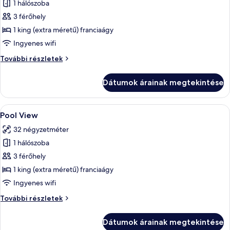
1 hálószoba
összes
képének
3 férőhely
megtekintése:
1 king (extra méretű) franciaágy
Executive
Ingyenes wifi
lakosztály
Executive
További részletek
lakosztály
további
Dátumok árainak megtekintése
részletei
A
Egy szállodai erkély, fehér műanyag s
9
Pool View
következő
32 négyzetméter
szoba
1 hálószoba
összes
képének
3 férőhely
megtekintése:
1 king (extra méretű) franciaágy
Pool
Ingyenes wifi
View
Pool
További részletek
View
további
Dátumok árainak megtekintése
részletei