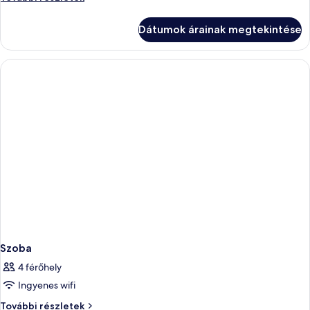
további
részletei
Dátumok árainak megtekintése
Szoba
4 férőhely
Ingyenes wifi
Szoba
További részletek