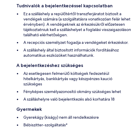
Tudnivalók a bejelentkezéssel kapcsolatban
Ez a szálláshely a repülőtértől transzferjáratot biztosít a
vendégek számára (a szolgáltatásra vonatkozóan felár lehet
érvényben). A vendégeknek az érkezésükről előzetesen
tájékoztatniuk kell a szálláshelyet a foglalási visszaigazoláson
található elérhetőségen.
A recepciós személyzet fogadja a vendégeket érkezéskor.
A szálláshely által biztosított információk fordításához
automatikus eszközöket használhatunk.
A bejelentkezéshez szükséges
Az esetlegesen felmerülő költségek fedezetéül
hitelkártyás, bankkártyás vagy készpénzes kaució
szükséges
Fényképes személyazonosító okmány szükséges lehet
A szálláshelyre való bejelentkezés alsó korhatára 18
Gyermekek
Gyerekágy (kiságy) nem áll rendelkezésre
Bébiszitter-szolgáltatás*