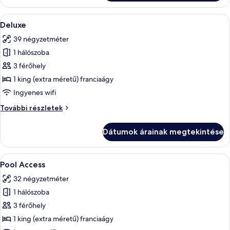
A
Egy szállodai szoba, amelyben található
5
Deluxe
következő
39 négyzetméter
szoba
1 hálószoba
összes
képének
3 férőhely
megtekintése:
1 king (extra méretű) franciaágy
Deluxe
Ingyenes wifi
Deluxe
További részletek
további
részletei
Dátumok árainak megtekintése
A
Egy szálloda, amelyhez tartozik úszóm
9
Pool Access
következő
32 négyzetméter
szoba
1 hálószoba
összes
képének
3 férőhely
megtekintése:
1 king (extra méretű) franciaágy
Pool