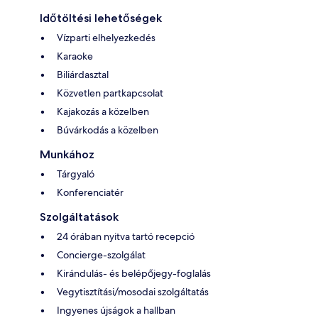
Időtöltési lehetőségek
Vízparti elhelyezkedés
Karaoke
Biliárdasztal
Közvetlen partkapcsolat
Kajakozás a közelben
Búvárkodás a közelben
Munkához
Tárgyaló
Konferenciatér
Szolgáltatások
24 órában nyitva tartó recepció
Concierge-szolgálat
Kirándulás- és belépőjegy-foglalás
Vegytisztítási/mosodai szolgáltatás
Ingyenes újságok a hallban