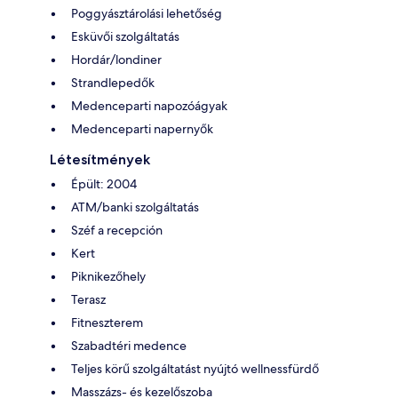
Poggyásztárolási lehetőség
Esküvői szolgáltatás
Hordár/londiner
Strandlepedők
Medenceparti napozóágyak
Medenceparti napernyők
Létesítmények
Épült: 2004
ATM/banki szolgáltatás
Széf a recepción
Kert
Piknikezőhely
Terasz
Fitneszterem
Szabadtéri medence
Teljes körű szolgáltatást nyújtó wellnessfürdő
Masszázs- és kezelőszoba