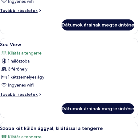
Ingyenes wifi
Access
Pool
További részletek
Access
további
Dátumok árainak megtekintése
részletei
A
Egy kétágyas szoba, étkezőasztallal és
9
Sea View
következő
Kilátás a tengerre
szoba
1 hálószoba
összes
képének
3 férőhely
megtekintése:
1 kétszemélyes ágy
Sea
Ingyenes wifi
View
Sea
További részletek
View
további
Dátumok árainak megtekintése
részletei
A
Szoba két külön ággyal, kilátással a te
1
Szoba két külön ággyal, kilátással a tengerre
következő
Kilátás a tengerre