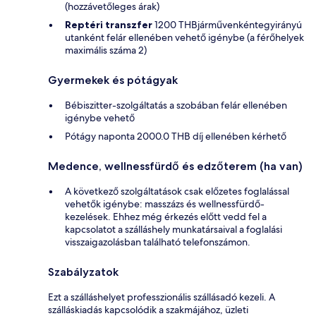
(hozzávetőleges árak)
Reptéri transzfer
1200 THBjárművenkéntegyirányú
utanként felár ellenében vehető igénybe (a férőhelyek
maximális száma 2)
Gyermekek és pótágyak
Bébiszitter-szolgáltatás a szobában felár ellenében
igénybe vehető
Pótágy naponta 2000.0 THB díj ellenében kérhető
Medence, wellnessfürdő és edzőterem (ha van)
A következő szolgáltatások csak előzetes foglalással
vehetők igénybe: masszázs és wellnessfürdő-
kezelések. Ehhez még érkezés előtt vedd fel a
kapcsolatot a szálláshely munkatársaival a foglalási
visszaigazolásban található telefonszámon.
Szabályzatok
Ezt a szálláshelyet professzionális szállásadó kezeli. A
szálláskiadás kapcsolódik a szakmájához, üzleti