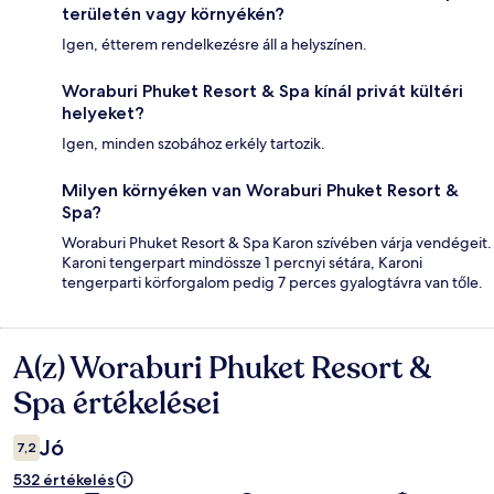
területén vagy környékén?
Igen, étterem rendelkezésre áll a helyszínen.
Woraburi Phuket Resort & Spa kínál privát kültéri
helyeket?
Igen, minden szobához erkély tartozik.
Milyen környéken van Woraburi Phuket Resort &
Spa?
Woraburi Phuket Resort & Spa Karon szívében várja vendégeit.
Karoni tengerpart mindössze 1 percnyi sétára, Karoni
tengerparti körforgalom pedig 7 perces gyalogtávra van tőle.
A(z) Woraburi Phuket Resort &
Értékelések
Spa értékelései
Jó
7,2
532 értékelés