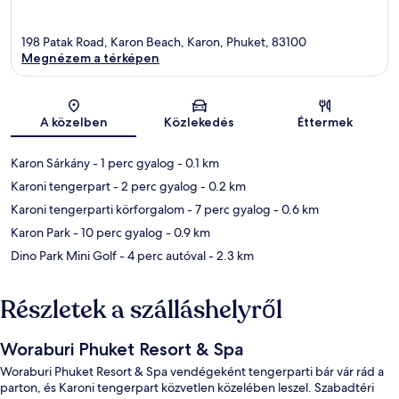
198 Patak Road, Karon Beach, Karon, Phuket, 83100
Megnézem a térképen
Térkép
A közelben
Közlekedés
Éttermek
Karon Sárkány
- 1 perc gyalog
- 0.1 km
Karoni tengerpart
- 2 perc gyalog
- 0.2 km
Karoni tengerparti körforgalom
- 7 perc gyalog
- 0.6 km
Karon Park
- 10 perc gyalog
- 0.9 km
Dino Park Mini Golf
- 4 perc autóval
- 2.3 km
Részletek a szálláshelyről
Woraburi Phuket Resort & Spa
Woraburi Phuket Resort & Spa vendégeként tengerparti bár vár rád a
parton, és Karoni tengerpart közvetlen közelében leszel. Szabadtéri