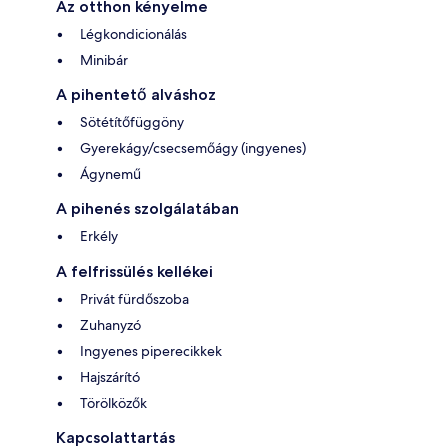
Az otthon kényelme
Légkondicionálás
Minibár
A pihentető alváshoz
Sötétítőfüggöny
Gyerekágy/csecsemőágy (ingyenes)
Ágynemű
A pihenés szolgálatában
Erkély
A felfrissülés kellékei
Privát fürdőszoba
Zuhanyzó
Ingyenes piperecikkek
Hajszárító
Törölközők
Kapcsolattartás