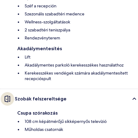
Széf a recepción
Szezonális szabadtéri medence
Wellness-szolgáltatások
2 szabadtéri teniszpálya
Rendezvényterem
Akadálymentesítés
Lift
Akadálymentes parkoló kerekesszékes használathoz
Kerekesszékes vendégek számára akadálymentesített
recepcióspult
Szobák felszereltsége
Csupa szórakozás
108 cm képátmérőjű síkképernyős televízió
Műholdas csatornák