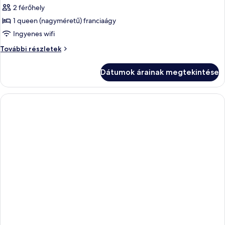
képének
2 férőhely
megtekintése:
1 queen (nagyméretű) franciaágy
Superior
Ingyenes wifi
room
Superior
További részletek
with
room
balcony
with
Dátumok árainak megtekintése
balcony
sea
sea
side
side
további
részletei