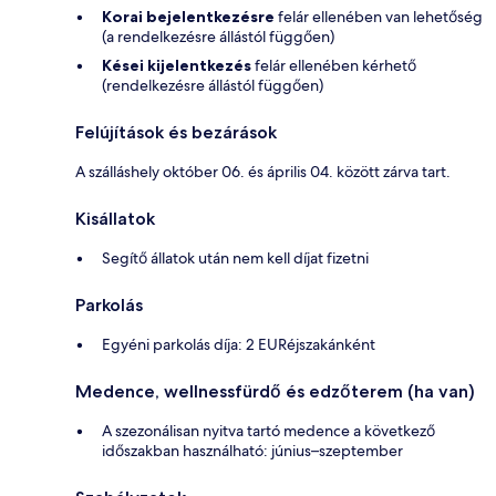
Korai bejelentkezésre
felár ellenében van lehetőség
(a rendelkezésre állástól függően)
Kései kijelentkezés
felár ellenében kérhető
(rendelkezésre állástól függően)
Felújítások és bezárások
A szálláshely október 06. és április 04. között zárva tart.
Kisállatok
Segítő állatok után nem kell díjat fizetni
Parkolás
Egyéni parkolás díja: 2 EURéjszakánként
Medence, wellnessfürdő és edzőterem (ha van)
A szezonálisan nyitva tartó medence a következő
időszakban használható: június–szeptember