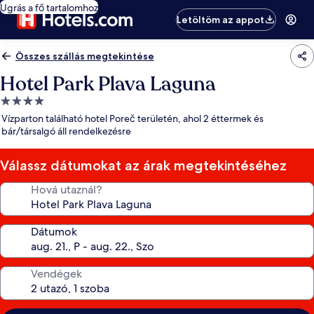
Ugrás a fő tartalomhoz
Letöltöm az appot
Összes szállás megtekintése
Hotel Park Plava Laguna
4.0
csillagos
Vízparton található hotel Poreč területén, ahol 2 éttermek és
szálláshely
bár/társalgó áll rendelkezésre
Válassz dátumokat az árak megtekintéséhez
Hová utaznál?
Dátumok
Vendégek