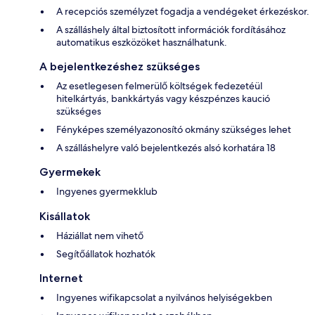
A recepciós személyzet fogadja a vendégeket érkezéskor.
A szálláshely által biztosított információk fordításához
automatikus eszközöket használhatunk.
A bejelentkezéshez szükséges
Az esetlegesen felmerülő költségek fedezetéül
hitelkártyás, bankkártyás vagy készpénzes kaució
szükséges
Fényképes személyazonosító okmány szükséges lehet
A szálláshelyre való bejelentkezés alsó korhatára 18
Gyermekek
Ingyenes gyermekklub
Kisállatok
Háziállat nem vihető
Segítőállatok hozhatók
Internet
Ingyenes wifikapcsolat a nyilvános helyiségekben