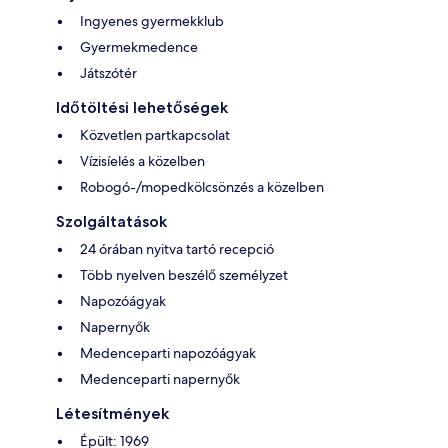
Ingyenes gyermekklub
Gyermekmedence
Játszótér
Időtöltési lehetőségek
Közvetlen partkapcsolat
Vízisíelés a közelben
Robogó-/mopedkölcsönzés a közelben
Szolgáltatások
24 órában nyitva tartó recepció
Több nyelven beszélő személyzet
Napozóágyak
Napernyők
Medenceparti napozóágyak
Medenceparti napernyők
Létesítmények
Épült: 1969