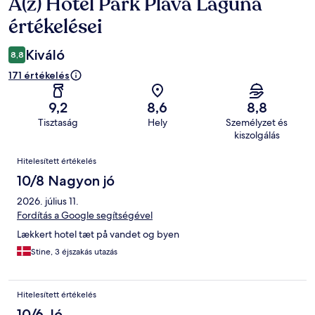
A(z) Hotel Park Plava Laguna
Értékelések
értékelései
Kiváló
8,8
171 értékelés
9,2
8,6
8,8
Tisztaság
Hely
Személyzet és
kiszolgálás
Értékelések
Hitelesített értékelés
10/8 Nagyon jó
2026. július 11.
Fordítás a Google segítségével
Lækkert hotel tæt på vandet og byen
Stine, 3 éjszakás utazás
Hitelesített értékelés
10/6 Jó