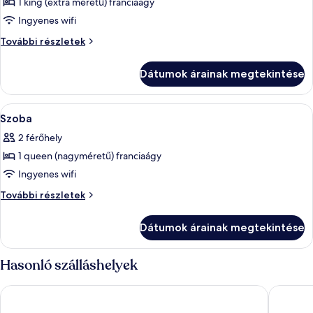
megtekintése:
1 king (extra méretű) franciaágy
Classic
Ingyenes wifi
szoba,
Classic
További részletek
erkély
szoba,
(Family)
erkély
Dátumok árainak megtekintése
(Family)
további
részletei
A
Fürdőszoba | Zuhanyzó, ingyenes piper
1
Szoba
következő
2 férőhely
szoba
1 queen (nagyméretű) franciaágy
összes
képének
Ingyenes wifi
megtekintése:
Szoba
További részletek
Szoba
további
részletei
Dátumok árainak megtekintése
Hasonló szálláshelyek
Hotel Parentium Plava Laguna
Valamar 