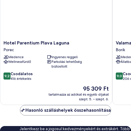
Hotel
Valamar
Hotel Parentium Plava Laguna
Valama
Parentium
Parenti
Porec
Borik
Plava
Hotel
Medence
Ingyenes reggeli
Mede
Laguna
Borik
Wellnessfürdő
Parkolási lehetőség
Állatb
Porec
biztosított
9.2
9.0
Csodálatos
Cso
9,2
9,0
ennyiből:
ennyiből
416 értékelés
206 
10,
10,
Az
95 309 Ft
Csodálatos,
Csodálat
ár
416
206
tartalmazza az adókat és egyéb díjakat
95 309 Ft
szept. 5. – szept. 6.
értékelés
értékelé
Hasonló szálláshelyek összehasonlítása
Jelentkezz be a jogosul kedvezményekért és extrákért. Több