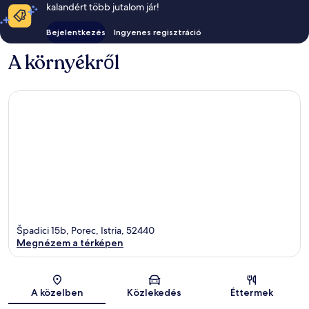
kalandért több jutalom jár!
Bejelentkezés
Ingyenes regisztráció
A környékről
Špadici 15b, Porec, Istria, 52440
Megnézem a térképen
Térkép
A közelben
Közlekedés
Éttermek