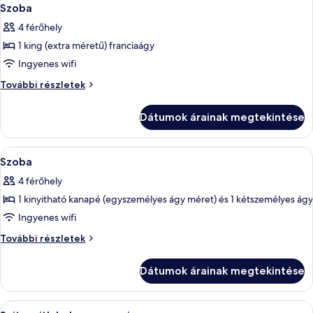
Szoba
4 férőhely
1 king (extra méretű) franciaágy
Ingyenes wifi
Szoba
További részletek
további
részletei
Dátumok árainak megtekintése
A
Egy szállodai szoba, amelyben találhat
1
Szoba
következő
4 férőhely
szoba
1 kinyitható kanapé (egyszemélyes ágy méret) és 1 kétszemélyes ágy
összes
képének
Ingyenes wifi
megtekintése:
Szoba
További részletek
Szoba
további
részletei
Dátumok árainak megtekintése
A
Egy szállodai szoba, amelyben egy nagy
4