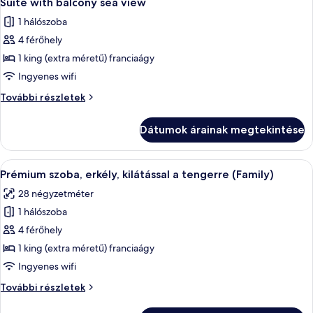
Suite with balcony sea view
következő
1 hálószoba
szoba
4 férőhely
összes
képének
1 king (extra méretű) franciaágy
megtekintése:
Ingyenes wifi
Suite
Suite
További részletek
with
with
balcony
balcony
Dátumok árainak megtekintése
sea
sea
view
view
további
A
Egy modern szállodai szoba, amelyben 
5
részletei
Prémium szoba, erkély, kilátással a tengerre (Family)
következő
28 négyzetméter
szoba
1 hálószoba
összes
képének
4 férőhely
megtekintése:
1 king (extra méretű) franciaágy
Prémium
Ingyenes wifi
szoba,
Prémium
További részletek
erkély,
szoba,
kilátással
erkély,