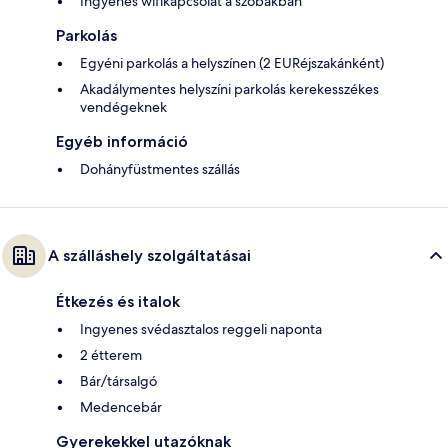
Ingyenes wifikapcsolat a szobákban
Parkolás
Egyéni parkolás a helyszínen (2 EURéjszakánként)
Akadálymentes helyszíni parkolás kerekesszékes
vendégeknek
Egyéb információ
Dohányfüstmentes szállás
A szálláshely szolgáltatásai
Étkezés és italok
Ingyenes svédasztalos reggeli naponta
2 étterem
Bár/társalgó
Medencebár
Gyerekekkel utazóknak