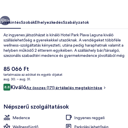
őző
Következő
51+
Áttekintés
Szobák
Elhelyezkedés
Szabályzatok
Az ingyenes játszóházat is kínáló Hotel Park Plava Laguna kiváló
szálláslehetőség a gyerekekkel utazóknak. A vendégeket többféle
wellness-szolgáltatás kényezteti, utána pedig haraphatnak valamit a
helyben működő 2 étterem egyikében. A szálláshely bár/társalgó,
szezonális szabadtéri medence és gyermekmedence jóvoltából még
nívósabb.
A
85 066 Ft
jelenlegi
tartalmazza az adókat és egyéb díjakat
ár
aug. 30. – aug. 31.
Prémium szoba, erkély, kilátással a teng
85 066 Ft
Értékelések
Kiváló
8,8
Az összes (171) értékelés megtekintése
8,8 ennyiből: 10
Népszerű szolgáltatások
Medence
Ingyenes reggeli
Wellnessfürdő
Parkolási lehetőség