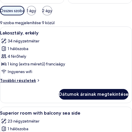
Szobákhoz
Összes szoba
1 ágy
2 ágy
rendelkezésre
álló
9 szoba megjelenítése 9 közül
szűrők
A
Egy modern nappali, melyben van egy s
7
Lakosztály, erkély
következő
34 négyzetméter
szoba
1 hálószoba
összes
képének
4 férőhely
megtekintése:
1 king (extra méretű) franciaágy
Lakosztály,
Ingyenes wifi
erkély
Lakosztály,
További részletek
erkély
további
Dátumok árainak megtekintése
részletei
A
Egy modern szállodai szoba, amelyben t
5
Superior room with balcony sea side
következő
23 négyzetméter
szoba
1 hálószoba
összes