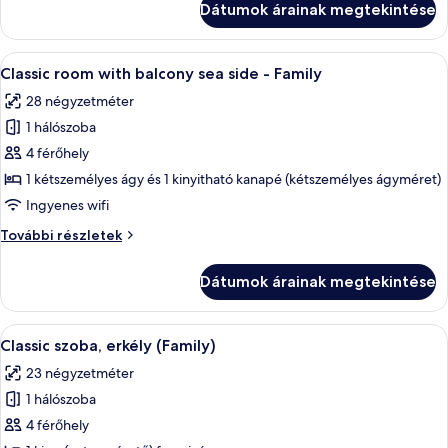
Dátumok árainak megtekintése
kilátással
a
a
tengerre
tengerre
A
Egy modern szállodai szoba, amelyben e
(Family)
5
(Family)
Classic room with balcony sea side - Family
következő
további
28 négyzetméter
részletei
szoba
1 hálószoba
összes
képének
4 férőhely
megtekintése:
1 kétszemélyes ágy és 1 kinyitható kanapé (kétszemélyes ágyméret)
Classic
Ingyenes wifi
room
Classic
További részletek
with
room
balcony
with
Dátumok árainak megtekintése
balcony
sea
sea
side
side
A
Egy modern szállodai szoba, amelyben e
-
6
-
Classic szoba, erkély (Family)
következő
Family
Family
23 négyzetméter
további
szoba
részletei
1 hálószoba
összes
képének
4 férőhely