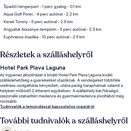
Špadići tengerpart
- 1 perc gyalog
- 0.1 km
Aqua Golf Porec
- 4 perc autóval
- 2.2 km
Kerek Torony
- 5 perc autóval
- 2.5 km
Angyalok Asszonya-templom
- 5 perc autóval
- 2.5 km
Euphrasius-bazilika
- 10 perc autóval
- 2.9 km
Részletek a szálláshelyről
Hotel Park Plava Laguna
Az ingyenes játszóházat is kínáló Hotel Park Plava Laguna kiváló
szálláslehetőség a gyerekekkel utazóknak. A vendégeket többféle
wellness-szolgáltatás kényezteti, utána pedig haraphatnak valamit a
helyben működő 2 étterem egyikében. A szálláshely bár/társalgó,
szezonális szabadtéri medence és gyermekmedence jóvoltából még
nívósabb.
Tudnivalók a lemondással kapcsolatos jogaidról
További tudnivalók a szálláshelyről