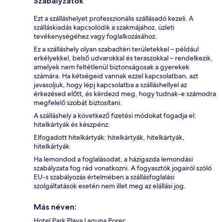
Szabályzatok
Ezt a szálláshelyet professzionális szállásadó kezeli. A
szálláskiadás kapcsolódik a szakmájához, üzleti
tevékenységéhez vagy foglalkozásához.
Ez a szálláshely olyan szabadtéri területekkel – például
erkélyekkel, belső udvarokkal és teraszokkal – rendelkezik,
amelyek nem feltétlenül biztonságosak a gyerekek
számára. Ha kétségeid vannak ezzel kapcsolatban, azt
javasoljuk, hogy lépj kapcsolatba a szálláshellyel az
érkezésed előtt, és kérdezd meg, hogy tudnak-e számodra
megfelelő szobát biztosítani.
A szálláshely a következő fizetési módokat fogadja el:
hitelkártyák és készpénz.
Elfogadott hitelkártyák: hitelkártyák, hitelkártyák,
hitelkártyák
Ha lemondod a foglalásodat, a házigazda lemondási
szabályzata fog rád vonatkozni. A fogyasztók jogairól szóló
EU-s szabályozás értelmében a szállásfoglalási
szolgáltatások esetén nem illet meg az elállási jog.
Más néven:
Hotel Park Plava Laguna Porec