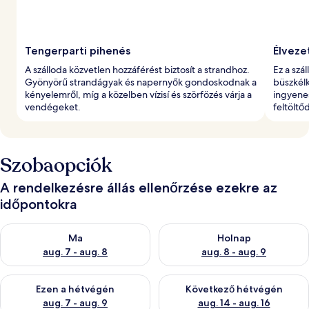
Tengerparti pihenés
Élveze
A szálloda közvetlen hozzáférést biztosít a strandhoz.
Ez a szá
Gyönyörű strandágyak és napernyők gondoskodnak a
büszkélk
kényelemről, míg a közelben vízisí és szörfözés várja a
ingyene
vendégeket.
feltöltő
Szobaopciók
A rendelkezésre állás ellenőrzése ezekre az
időpontokra
A ma esti rendelkezésre állás ellenőrzése: aug. 7 - aug. 8
A holnapi rendelkezésre állás e
Ma
Holnap
aug. 7 - aug. 8
aug. 8 - aug. 9
A mostani hétvégi rendelkezésre állás ellenőrzése: aug. 7 - aug
A következő hétvégi rendelkezé
Ezen a hétvégén
Következő hétvégén
aug. 7 - aug. 9
aug. 14 - aug. 16