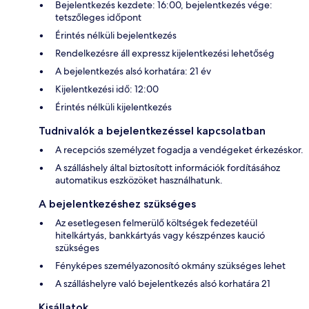
Bejelentkezés kezdete: 16:00, bejelentkezés vége:
tetszőleges időpont
Érintés nélküli bejelentkezés
Rendelkezésre áll expressz kijelentkezési lehetőség
A bejelentkezés alsó korhatára: 21 év
Kijelentkezési idő: 12:00
Érintés nélküli kijelentkezés
Tudnivalók a bejelentkezéssel kapcsolatban
A recepciós személyzet fogadja a vendégeket érkezéskor.
A szálláshely által biztosított információk fordításához
automatikus eszközöket használhatunk.
A bejelentkezéshez szükséges
Az esetlegesen felmerülő költségek fedezetéül
hitelkártyás, bankkártyás vagy készpénzes kaució
szükséges
Fényképes személyazonosító okmány szükséges lehet
A szálláshelyre való bejelentkezés alsó korhatára 21
Kisállatok