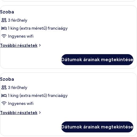
A
Egy szállodai szoba, amelyben találhat
16
Szoba
következő
3 férőhely
szoba
1 king (extra méretű) franciaágy
összes
képének
Ingyenes wifi
megtekintése:
Szoba
További részletek
Szoba
további
részletei
Dátumok árainak megtekintése
A
Egy szállodai szoba, amelyben találhat
6
Szoba
következő
3 férőhely
szoba
1 king (extra méretű) franciaágy
összes
képének
Ingyenes wifi
megtekintése:
Szoba
További részletek
Szoba
további
részletei
Dátumok árainak megtekintése