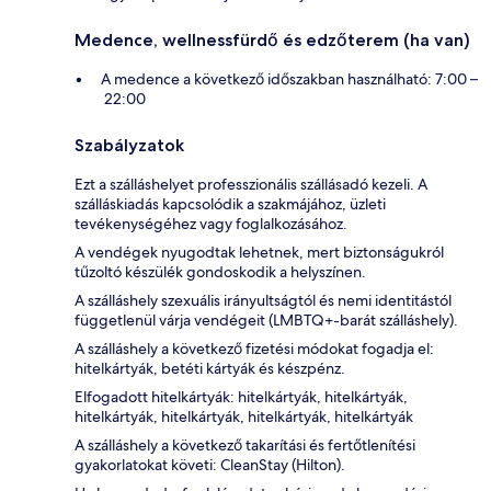
Medence, wellnessfürdő és edzőterem (ha van)
A medence a következő időszakban használható: 7:00 –
22:00
Szabályzatok
Ezt a szálláshelyet professzionális szállásadó kezeli. A
szálláskiadás kapcsolódik a szakmájához, üzleti
tevékenységéhez vagy foglalkozásához.
A vendégek nyugodtak lehetnek, mert biztonságukról
tűzoltó készülék gondoskodik a helyszínen.
A szálláshely szexuális irányultságtól és nemi identitástól
függetlenül várja vendégeit (LMBTQ+-barát szálláshely).
A szálláshely a következő fizetési módokat fogadja el:
hitelkártyák, betéti kártyák és készpénz.
Elfogadott hitelkártyák: hitelkártyák, hitelkártyák,
hitelkártyák, hitelkártyák, hitelkártyák, hitelkártyák
A szálláshely a következő takarítási és fertőtlenítési
gyakorlatokat követi: CleanStay (Hilton).