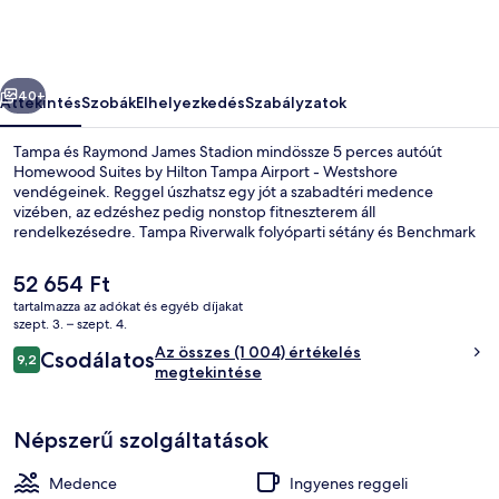
Tampa
Airport
-
őző
Következő
Westshore
40+
Áttekintés
Szobák
Elhelyezkedés
Szabályzatok
képgalériája
Tampa és Raymond James Stadion mindössze 5 perces autóút
Homewood Suites by Hilton Tampa Airport - Westshore
vendégeinek. Reggel úszhatsz egy jót a szabadtéri medence
vizében, az edzéshez pedig nonstop fitneszterem áll
rendelkezésedre. Tampa Riverwalk folyóparti sétány és Benchmark
International Aréna pedig csak egy rövid autóút. Más utazók jónak
értékelik a szálláshely következő jellemzőit: segítőkész személyzet és
A
52 654 Ft
a reptérhez való közelség.
jelenlegi
tartalmazza az adókat és egyéb díjakat
ár
szept. 3. – szept. 4.
Terasz/udvar
52 654 Ft
Értékelések
Az összes (1 004) értékelés
Csodálatos
9,2
9,2 ennyiből: 10
megtekintése
Népszerű szolgáltatások
Medence
Ingyenes reggeli