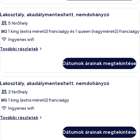
,
egy
egy
king-
A
Egy szállodai szoba, amelyben egy nagy 
6
size
king-
Lakosztály, akadálymentesített, nemdohányzó
következő
méretű
size
5 férőhely
ággyal,
szoba
méretű
Nemdohányzó
1 king (extra méretű) franciaágy és 1 queen (nagyméretű) franciaágy
összes
ággyal,
további
képének
Ingyenes wifi
részletei
Nemdohányzó
megtekintése:
Lakosztály,
További részletek
Lakosztály,
akadálymentesített,
nemdohányzó
akadálymentesített,
Dátumok árainak megtekintése
további
nemdohányzó
részletei
A
Egy szállodai szoba, amelyben található
4
Lakosztály, akadálymentesített, nemdohányzó
következő
3 férőhely
szoba
1 king (extra méretű) franciaágy
összes
képének
Ingyenes wifi
megtekintése:
Lakosztály,
További részletek
Lakosztály,
akadálymentesített,
nemdohányzó
akadálymentesített,
Dátumok árainak megtekintése
további
nemdohányzó
részletei