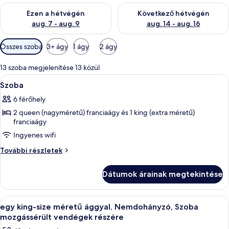
A mostani hétvégi rendelkezésre állás ellenőrzése: aug. 7 - aug
A következő hétvégi rendelkezé
Ezen a hétvégén
Következő hétvégén
aug. 7 - aug. 9
aug. 14 - aug. 16
Szobákhoz
Összes szoba
3+ ágy
1 ágy
2 ágy
rendelkezésre
álló
13 szoba megjelenítése 13 közül
szűrők
A
Egy szállodai szoba két ággyal, mennye
29
Szoba
következő
6 férőhely
szoba
2 queen (nagyméretű) franciaágy és 1 king (extra méretű)
összes
franciaágy
képének
Ingyenes wifi
megtekintése:
Szoba
Szoba
További részletek
további
részletei
Dátumok árainak megtekintése
A
Egy szállodai szoba, amelyben találhat
5
egy king-size méretű ággyal, Nemdohányzó, Szoba
következő
mozgássérült vendégek részére
szoba