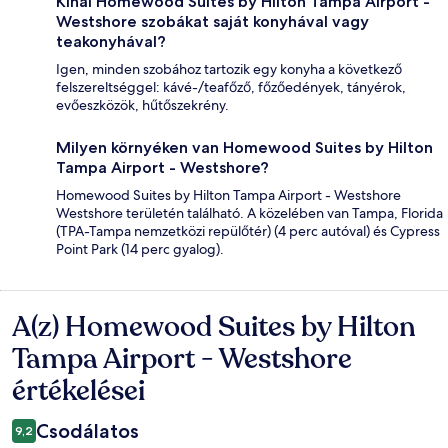
Kínál Homewood Suites by Hilton Tampa Airport -
Westshore szobákat saját konyhával vagy
teakonyhával?
Igen, minden szobához tartozik egy konyha a következő
felszereltséggel: kávé-/teafőző, főzőedények, tányérok,
evőeszközök, hűtőszekrény.
Milyen környéken van Homewood Suites by Hilton
Tampa Airport - Westshore?
Homewood Suites by Hilton Tampa Airport - Westshore
Westshore területén található. A közelében van Tampa, Florida
(TPA-Tampa nemzetközi repülőtér) (4 perc autóval) és Cypress
Point Park (14 perc gyalog).
A(z) Homewood Suites by Hilton
Értékelések
Tampa Airport - Westshore
értékelései
Csodálatos
9,2