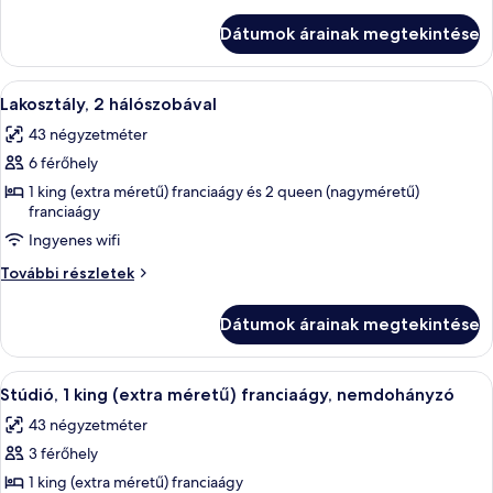
2
hálószobával,
hálószobával,
Dátumok árainak megtekintése
nemdohányzó
nemdohányzó
további
részletei
A
Egy modern szállodai szoba, amelyben v
5
Lakosztály, 2 hálószobával
következő
43 négyzetméter
szoba
6 férőhely
összes
képének
1 king (extra méretű) franciaágy és 2 queen (nagyméretű)
franciaágy
megtekintése:
Ingyenes wifi
Lakosztály,
2
Lakosztály,
További részletek
hálószobával
2
hálószobával
Dátumok árainak megtekintése
további
részletei
A
Egy szállodai szoba, amelyben találhat
5
Stúdió, 1 king (extra méretű) franciaágy, nemdohányzó
következő
43 négyzetméter
szoba
3 férőhely
összes
képének
1 king (extra méretű) franciaágy