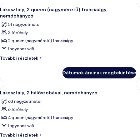
A
Egy szállodai szoba két ággyal, íróaszta
4
Lakosztály, 2 queen (nagyméretű) franciaágy,
következő
nemdohányzó
szoba
51 négyzetméter
összes
3 férőhely
képének
2 queen (nagyméretű) franciaágy
megtekintése:
Lakosztály,
Ingyenes wifi
2
Lakosztály,
További részletek
queen
2
queen
(nagyméretű)
Dátumok árainak megtekintése
(nagyméretű)
franciaágy,
franciaágy,
nemdohányzó
nemdohányzó
A
Egy modern szállodai szoba, amelyben v
5
további
Lakosztály, 2 hálószobával, nemdohányzó
következő
részletei
63 négyzetméter
szoba
6 férőhely
összes
képének
4 queen (nagyméretű) franciaágy
megtekintése:
Ingyenes wifi
Lakosztály,
Lakosztály,
További részletek
2