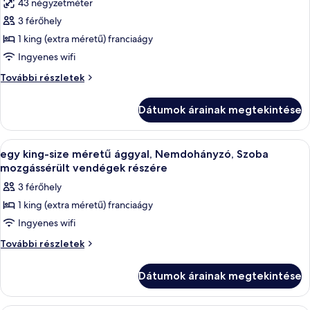
43 négyzetméter
összes
3 férőhely
képének
1 king (extra méretű) franciaágy
megtekintése:
egy
Ingyenes wifi
king-
egy
További részletek
size
king-
size
méretű
Dátumok árainak megtekintése
méretű
ággyal,
ággyal,
Nemdohányzó,
Nemdohányzó,
A
Egy szállodai szoba, amelyben található
4
Szoba
Szoba
egy king-size méretű ággyal, Nemdohányzó, Szoba
következő
mozgássérült
mozgássérült
mozgássérült vendégek részére
vendégek
szoba
vendégek
3 férőhely
részére
összes
részére
további
1 king (extra méretű) franciaágy
képének
részletei
Ingyenes wifi
megtekintése:
egy
egy
További részletek
king-
king-
size
size
Dátumok árainak megtekintése
méretű
méretű
ággyal,
ággyal,
Nemdohányzó,