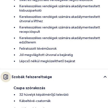
Kerekesszékes vendégek számára akadálymentesített
kisbuszparkoló
Kerekesszékes vendégek számára akadálymentesített
útvonal a lifthez
Kerekesszékes vendégek számára akadálymentesített
recepcióspult
Kerekesszékes vendégek számára akadálymentesített
edzőterem
Feliratozott tévéműsorok
Jól megvilágított útvonal a bejáratig
Lépcső nélkül megközelíthető bejárat
Szobák felszereltsége
Csupa szórakozás
32 hüvelyk képátmérőjű televízió
Kábeltévé-csatornák