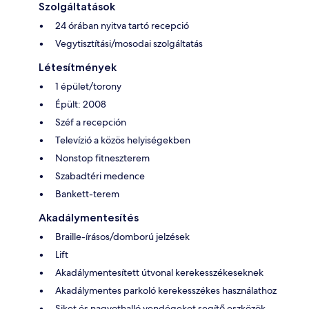
Szolgáltatások
24 órában nyitva tartó recepció
Vegytisztítási/mosodai szolgáltatás
Létesítmények
1 épület/torony
Épült: 2008
Széf a recepción
Televízió a közös helyiségekben
Nonstop fitneszterem
Szabadtéri medence
Bankett-terem
Akadálymentesítés
Braille-írásos/domború jelzések
Lift
Akadálymentesített útvonal kerekesszékeseknek
Akadálymentes parkoló kerekesszékes használathoz
Siket és nagyothalló vendégeket segítő eszközök