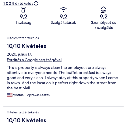
1 004 értékelés
9,2
9,2
9,2
Tisztaság
Szolgáltatások
Személyzet és
kiszolgálás
Értékelések
Hitelesített értékelés
10/10 Kivételes
2026. július 17.
Fordítás a Google segítségével
This is property is always clean the employees are always
attentive to everyone needs. The buffet breakfast is always
good and very clean. I always stay at this property when I come
in town. And the location is perfect right down the street from
the best Mall
cynthia, 1 éjszakás utazás
Hitelesített értékelés
10/10 Kivételes