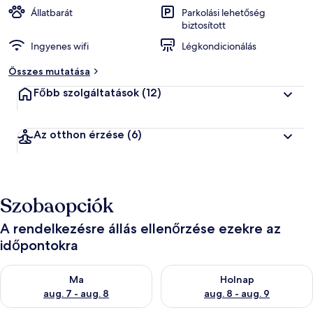
Állatbarát
Parkolási lehetőség
biztosított
Ingyenes wifi
Légkondicionálás
Összes mutatása
Főbb szolgáltatások
(12)
Az otthon érzése
(6)
Szobaopciók
A rendelkezésre állás ellenőrzése ezekre az
időpontokra
A ma esti rendelkezésre állás ellenőrzése: aug. 7 - aug. 8
A holnapi rendelkezésre állás e
Ma
Holnap
aug. 7 - aug. 8
aug. 8 - aug. 9