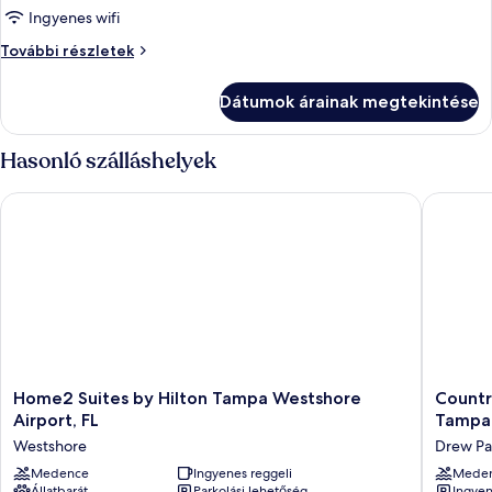
megtekintése:
Ingyenes wifi
Stúdió,
Stúdió,
További részletek
1
1
king
king
Dátumok árainak megtekintése
(extra
(extra
méretű)
méretű)
franciaágy,
Hasonló szálláshelyek
franciaágy,
nemdohányzó
további
nemdohányzó
Home2 Suites by Hilton Tampa Westshore Airport, FL
Country 
részletei
Home2
Country
Home2 Suites by Hilton Tampa Westshore
Countr
Suites
Inn
Airport, FL
Tampa 
by
&
Westshore
Drew Pa
Hilton
Suites
Tampa
Medence
Ingyenes reggeli
by
Mede
Állatbarát
Parkolási lehetőség
Ingyen