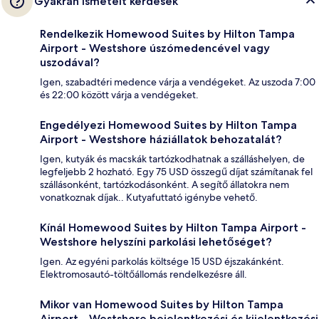
Gyakran ismételt kérdések
Rendelkezik Homewood Suites by Hilton Tampa
Airport - Westshore úszómedencével vagy
uszodával?
Igen, szabadtéri medence várja a vendégeket. Az uszoda 7:00
és 22:00 között várja a vendégeket.
Engedélyezi Homewood Suites by Hilton Tampa
Airport - Westshore háziállatok behozatalát?
Igen, kutyák és macskák tartózkodhatnak a szálláshelyen, de
legfeljebb 2 hozható. Egy 75 USD összegű díjat számítanak fel
szállásonként, tartózkodásonként. A segítő állatokra nem
vonatkoznak díjak.. Kutyafuttató igénybe vehető.
Kínál Homewood Suites by Hilton Tampa Airport -
Westshore helyszíni parkolási lehetőséget?
Igen. Az egyéni parkolás költsége 15 USD éjszakánként.
Elektromosautó-töltőállomás rendelkezésre áll.
Mikor van Homewood Suites by Hilton Tampa
Airport - Westshore bejelentkezési és kijelentkezési