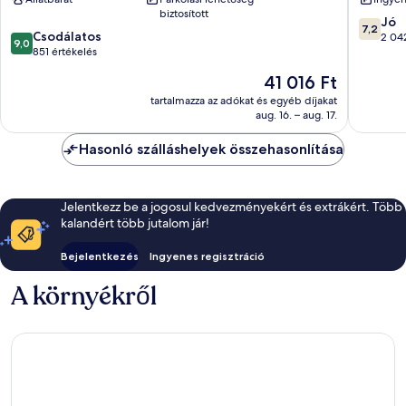
Westshore
Radisson
biztosított
Airport,
RJ
7.2
Jó
7,2
FL
Stadium
9.0
Csodálatos
ennyiből
2 04
9,0
Westshore
-
ennyiből:
851 értékelés
10,
Tampa
10,
Jó,
Az
41 016 Ft
Airport
Csodálatos,
2 042
ár
East
851
tartalmazza az adókat és egyéb díjakat
értékelé
41 016 Ft
aug. 16. – aug. 17.
Drew
értékelés
Park
Hasonló szálláshelyek összehasonlítása
Jelentkezz be a jogosul kedvezményekért és extrákért. Több
kalandért több jutalom jár!
Bejelentkezés
Ingyenes regisztráció
A környékről