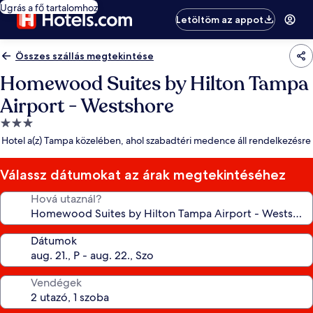
Ugrás a fő tartalomhoz
Letöltöm az appot
Összes szállás megtekintése
Homewood Suites by Hilton Tampa
Airport - Westshore
3.0
csillagos
Hotel a(z) Tampa közelében, ahol szabadtéri medence áll rendelkezésre
szálláshely
Válassz dátumokat az árak megtekintéséhez
Hová utaznál?
Dátumok
Vendégek