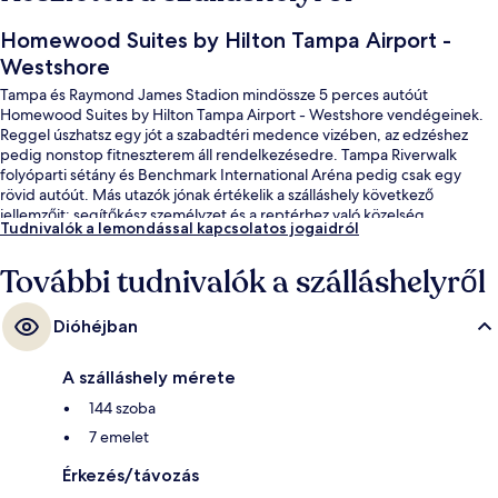
Homewood Suites by Hilton Tampa Airport -
Westshore
Tampa és Raymond James Stadion mindössze 5 perces autóút
Homewood Suites by Hilton Tampa Airport - Westshore vendégeinek.
Reggel úszhatsz egy jót a szabadtéri medence vizében, az edzéshez
pedig nonstop fitneszterem áll rendelkezésedre. Tampa Riverwalk
folyóparti sétány és Benchmark International Aréna pedig csak egy
rövid autóút. Más utazók jónak értékelik a szálláshely következő
jellemzőit: segítőkész személyzet és a reptérhez való közelség.
Tudnivalók a lemondással kapcsolatos jogaidról
További tudnivalók a szálláshelyről
Dióhéjban
A szálláshely mérete
144 szoba
7 emelet
Érkezés/távozás