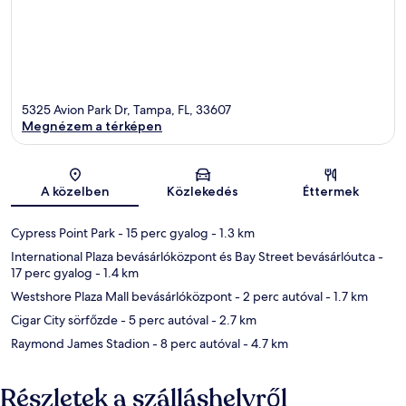
5325 Avion Park Dr, Tampa, FL, 33607
Megnézem a térképen
Térkép
A közelben
Közlekedés
Éttermek
Cypress Point Park
- 15 perc gyalog
- 1.3 km
International Plaza bevásárlóközpont és Bay Street bevásárlóutca
-
17 perc gyalog
- 1.4 km
Westshore Plaza Mall bevásárlóközpont
- 2 perc autóval
- 1.7 km
Cigar City sörfőzde
- 5 perc autóval
- 2.7 km
Raymond James Stadion
- 8 perc autóval
- 4.7 km
Részletek a szálláshelyről