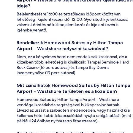
ideje?
Bejelentkezésre 16:00 és tetszőleges időpont között van
lehetőség. Kijelentkezési idő: 12:00. Gyorsított kijelentkezés,
valamint érintés nélküli bejelentkezés és kijelentkezés is
igénybe vehető.
Rendelkezik Homewood Suites by Hilton Tampa
Airport - Westshore helyszíni kaszinóval?
Nem, ez a kényelmes hotel nem rendelkezik kaszinóval, de a
közelben több lehetőség is kínálkozik: Tampai Seminole Hard
Rock Casino (16 perc autóval) és Tampa Bay Downs
lóversenypálya (19 perc autóval).
Mit csinálhatok Homewood Suites by Hilton Tampa
Airport - Westshore területén és a közelben?
Homewood Suites by Hilton Tampa Airport - Westshore
vendégei kosárlabda segítségével is kikapcsolódhatnak.
Élvezd az úszást a szabadtéri medencében, vagy használd ki a
kellemes hotel többi kikapcsolódást nyújtó szolgáltatását (mint
például 24 órában nyitva tartó fitneszterem).