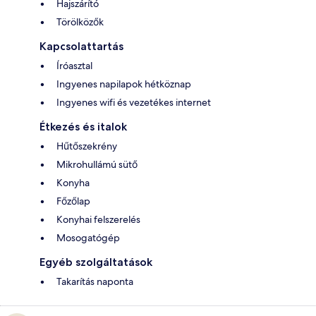
Hajszárító
Törölközők
Kapcsolattartás
Íróasztal
Ingyenes napilapok hétköznap
Ingyenes wifi és vezetékes internet
Étkezés és italok
Hűtőszekrény
Mikrohullámú sütő
Konyha
Főzőlap
Konyhai felszerelés
Mosogatógép
Egyéb szolgáltatások
Takarítás naponta