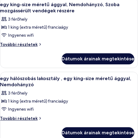
A
Egy szállodai szoba, amelyben találhat
4
Szoba
Nemdohányzó,
egy king-size méretű ággyal, Nemdohányzó, Szoba
következő
mozgássérült
mozgássérült vendégek részére
Szoba
vendégek
szoba
mozgássérült
3 férőhely
részére
összes
vendégek
további
1 king (extra méretű) franciaágy
képének
részletei
részére
Ingyenes wifi
megtekintése:
egy
egy
További részletek
king-
king-
size
size
Dátumok árainak megtekintése
méretű
méretű
ággyal,
ággyal,
Nemdohányzó,
A
Egy szállodai szoba, amelyben találhat
4
Szoba
Nemdohányzó,
egy hálószobás lakosztály , egy king-size méretű ággyal,
következő
mozgássérült
Nemdohányzó
Szoba
vendégek
szoba
mozgássérült
3 férőhely
részére
összes
vendégek
további
1 king (extra méretű) franciaágy
képének
részletei
részére
Ingyenes wifi
megtekintése:
egy
egy
További részletek
hálószobás
hálószobás
lakosztály
lakosztály
Dátumok árainak megtekintése
,