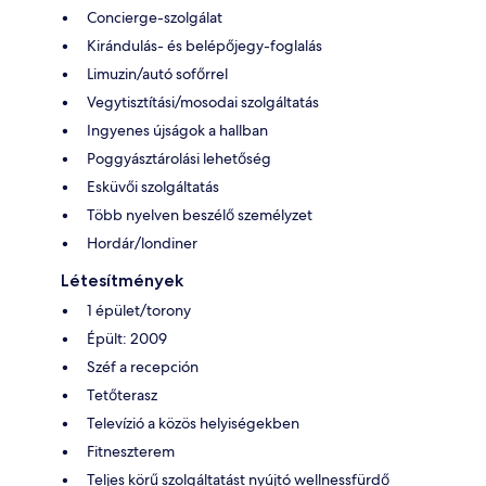
Concierge-szolgálat
Kirándulás- és belépőjegy-foglalás
Limuzin/autó sofőrrel
Vegytisztítási/mosodai szolgáltatás
Ingyenes újságok a hallban
Poggyásztárolási lehetőség
Esküvői szolgáltatás
Több nyelven beszélő személyzet
Hordár/londiner
Létesítmények
1 épület/torony
Épült: 2009
Széf a recepción
Tetőterasz
Televízió a közös helyiségekben
Fitneszterem
Teljes körű szolgáltatást nyújtó wellnessfürdő