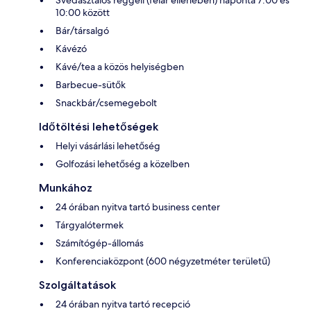
10:00 között
Bár/társalgó
Kávézó
Kávé/tea a közös helyiségben
Barbecue-sütők
Snackbár/csemegebolt
Időtöltési lehetőségek
Helyi vásárlási lehetőség
Golfozási lehetőség a közelben
Munkához
24 órában nyitva tartó business center
Tárgyalótermek
Számítógép-állomás
Konferenciaközpont (600 négyzetméter területű)
Szolgáltatások
24 órában nyitva tartó recepció