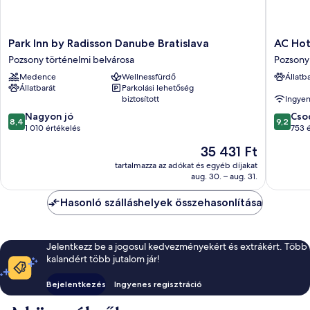
Park
AC
Park Inn by Radisson Danube Bratislava
AC Hot
Inn
Hotel
Pozsony történelmi belvárosa
Pozsony 
by
by
Medence
Wellnessfürdő
Állatb
Radisson
Marriott
Állatbarát
Parkolási lehetőség
Danube
Bratisla
biztosított
Ingyen
Bratislava
Old
8.4
9.2
Pozsony
Nagyon jó
Town
Cso
8,4
9,2
ennyiből:
ennyiből
történelmi
1 010 értékelés
Pozsony
753 
10,
10,
belvárosa
történel
Az
35 431 Ft
Nagyon
Csodálat
belváro
ár
jó,
753
tartalmazza az adókat és egyéb díjakat
35 431 Ft
aug. 30. – aug. 31.
1 010
értékelé
értékelés
Hasonló szálláshelyek összehasonlítása
Jelentkezz be a jogosul kedvezményekért és extrákért. Több
kalandért több jutalom jár!
Bejelentkezés
Ingyenes regisztráció