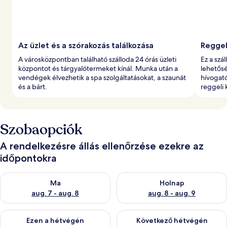
Az üzlet és a szórakozás találkozása
Reggel
A városközpontban található szálloda 24 órás üzleti
Ez a szá
központot és tárgyalótermeket kínál. Munka után a
lehetősé
vendégek élvezhetik a spa szolgáltatásokat, a szaunát
hívogató
és a bárt.
reggeli
Szobaopciók
A rendelkezésre állás ellenőrzése ezekre az
időpontokra
A ma esti rendelkezésre állás ellenőrzése: aug. 7 - aug. 8
A holnapi rendelkezésre állás e
Ma
Holnap
aug. 7 - aug. 8
aug. 8 - aug. 9
A mostani hétvégi rendelkezésre állás ellenőrzése: aug. 7 - aug
A következő hétvégi rendelkezé
Ezen a hétvégén
Következő hétvégén