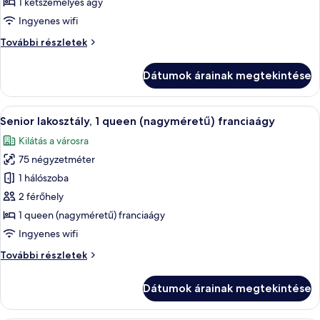
megtekintése:
1 kétszemélyes ágy
Deluxe
Ingyenes wifi
szoba,
Deluxe
További részletek
1
szoba,
kétszemélyes
1
Dátumok árainak megtekintése
kétszemélyes
ágy
ágy
további
A
Egy modern nappali, melyben egy síkké
7
részletei
Senior lakosztály, 1 queen (nagyméretű) franciaágy
következő
Kilátás a városra
szoba
75 négyzetméter
összes
képének
1 hálószoba
megtekintése:
2 férőhely
Senior
1 queen (nagyméretű) franciaágy
lakosztály,
Ingyenes wifi
1
Senior
További részletek
queen
lakosztály,
(nagyméretű)
1
Dátumok árainak megtekintése
franciaágy
queen
(nagyméretű)
franciaágy