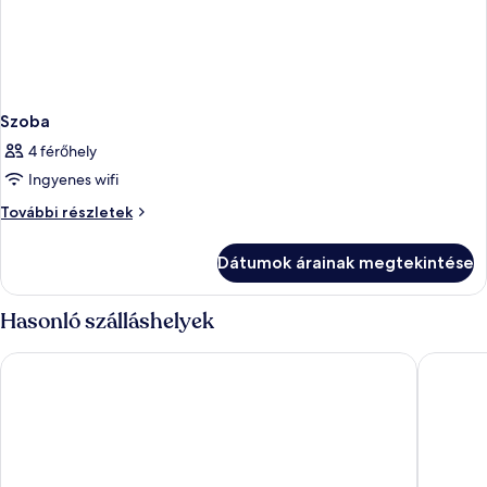
Szoba
4 férőhely
Ingyenes wifi
Szoba
További részletek
további
részletei
Dátumok árainak megtekintése
Hasonló szálláshelyek
Park Inn by Radisson Danube Bratislava
AC Hotel