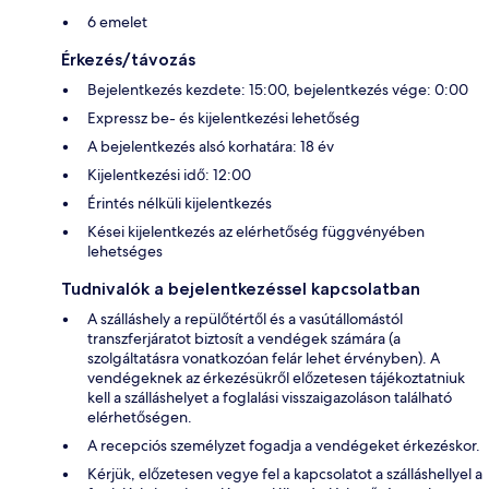
6 emelet
Érkezés/távozás
Bejelentkezés kezdete: 15:00, bejelentkezés vége: 0:00
Expressz be- és kijelentkezési lehetőség
A bejelentkezés alsó korhatára: 18 év
Kijelentkezési idő: 12:00
Érintés nélküli kijelentkezés
Kései kijelentkezés az elérhetőség függvényében
lehetséges
Tudnivalók a bejelentkezéssel kapcsolatban
A szálláshely a repülőtértől és a vasútállomástól
transzferjáratot biztosít a vendégek számára (a
szolgáltatásra vonatkozóan felár lehet érvényben). A
vendégeknek az érkezésükről előzetesen tájékoztatniuk
kell a szálláshelyet a foglalási visszaigazoláson található
elérhetőségen.
A recepciós személyzet fogadja a vendégeket érkezéskor.
Kérjük, előzetesen vegye fel a kapcsolatot a szálláshellyel a