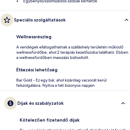
Egybenyíló/szomszédos szobák kérhetők
Speciális szolgáltatások
Wellnessrészleg
A vendégek ellátogathatnak a szálláshely területén működő
wellnessfürdőbe, ahol 2 terápiás kezelőszoba található. Ebben
a wellnessfürdőben masszázs biztosított.
Étkezési lehetőség
Bar Gold - Ez egy bár, ahol kizárólag vacsorát kerül
felszolgálásra. Nyitva a hét bizonyos napjain
Díjak és szabályzatok
Kötelezően fizetendő díjak