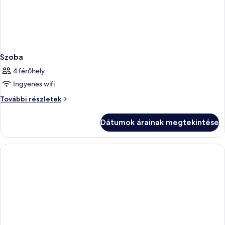
Szoba
4 férőhely
Ingyenes wifi
Szoba
További részletek
további
részletei
Dátumok árainak megtekintése