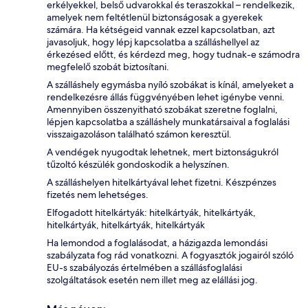
erkélyekkel, belső udvarokkal és teraszokkal – rendelkezik,
amelyek nem feltétlenül biztonságosak a gyerekek
számára. Ha kétségeid vannak ezzel kapcsolatban, azt
javasoljuk, hogy lépj kapcsolatba a szálláshellyel az
érkezésed előtt, és kérdezd meg, hogy tudnak-e számodra
megfelelő szobát biztosítani.
A szálláshely egymásba nyíló szobákat is kínál, amelyeket a
rendelkezésre állás függvényében lehet igénybe venni.
Amennyiben összenyitható szobákat szeretne foglalni,
lépjen kapcsolatba a szálláshely munkatársaival a foglalási
visszaigazoláson található számon keresztül.
A vendégek nyugodtak lehetnek, mert biztonságukról
tűzoltó készülék gondoskodik a helyszínen.
A szálláshelyen hitelkártyával lehet fizetni. Készpénzes
fizetés nem lehetséges.
Elfogadott hitelkártyák: hitelkártyák, hitelkártyák,
hitelkártyák, hitelkártyák, hitelkártyák
Ha lemondod a foglalásodat, a házigazda lemondási
szabályzata fog rád vonatkozni. A fogyasztók jogairól szóló
EU-s szabályozás értelmében a szállásfoglalási
szolgáltatások esetén nem illet meg az elállási jog.