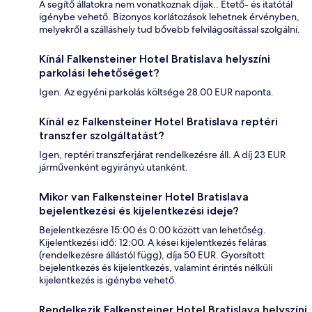
A segítő állatokra nem vonatkoznak díjak.. Etető- és itatótál
igénybe vehető. Bizonyos korlátozások lehetnek érvényben,
melyekről a szálláshely tud bővebb felvilágosítással szolgálni.
Kínál Falkensteiner Hotel Bratislava helyszíni
parkolási lehetőséget?
Igen. Az egyéni parkolás költsége 28.00 EUR naponta.
Kínál ez Falkensteiner Hotel Bratislava reptéri
transzfer szolgáltatást?
Igen, reptéri transzferjárat rendelkezésre áll. A díj 23 EUR
járművenként egyirányú utanként.
Mikor van Falkensteiner Hotel Bratislava
bejelentkezési és kijelentkezési ideje?
Bejelentkezésre 15:00 és 0:00 között van lehetőség.
Kijelentkezési idő: 12:00. A kései kijelentkezés feláras
(rendelkezésre állástól függ), díja 50 EUR. Gyorsított
bejelentkezés és kijelentkezés, valamint érintés nélküli
kijelentkezés is igénybe vehető.
Rendelkezik Falkensteiner Hotel Bratislava helyszíni