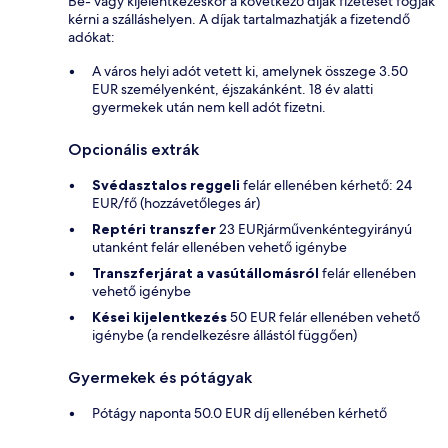
Be- vagy kijelentkezéskor a következő díjak fizetését fogják
kérni a szálláshelyen. A díjak tartalmazhatják a fizetendő
adókat:
A város helyi adót vetett ki, amelynek összege 3.50
EUR személyenként, éjszakánként. 18 év alatti
gyermekek után nem kell adót fizetni.
Opcionális extrák
Svédasztalos reggeli
felár ellenében kérhető: 24
EUR/fő (hozzávetőleges ár)
Reptéri transzfer
23 EURjárművenkéntegyirányú
utanként felár ellenében vehető igénybe
Transzferjárat a vasútállomásról
felár ellenében
vehető igénybe
Kései kijelentkezés
50 EUR felár ellenében vehető
igénybe (a rendelkezésre állástól függően)
Gyermekek és pótágyak
Pótágy naponta 50.0 EUR díj ellenében kérhető