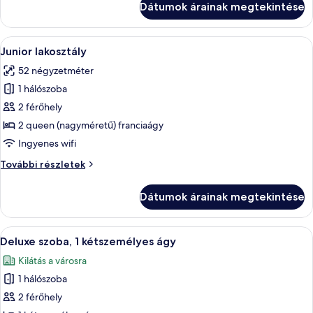
Dátumok árainak megtekintése
részletei
A
Egy modern szállodai szoba, amelyben t
7
Junior lakosztály
következő
52 négyzetméter
szoba
1 hálószoba
összes
képének
2 férőhely
megtekintése:
2 queen (nagyméretű) franciaágy
Junior
Ingyenes wifi
lakosztály
Junior
További részletek
lakosztály
további
Dátumok árainak megtekintése
részletei
A
Egy szállodai szoba, amelyben találhat
5
Deluxe szoba, 1 kétszemélyes ágy
következő
Kilátás a városra
szoba
1 hálószoba
összes
képének
2 férőhely