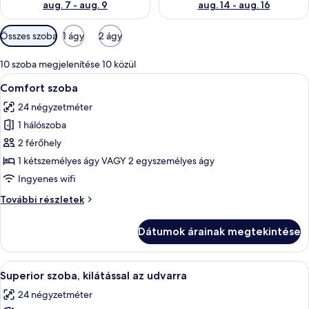
aug. 7 - aug. 9
aug. 14 - aug. 16
Szobákhoz
Összes szoba
1 ágy
2 ágy
rendelkezésre
álló
10 szoba megjelenítése 10 közül
szűrők
A
Egy modern szállodaszoba, amelyben eg
5
Comfort szoba
következő
24 négyzetméter
szoba
1 hálószoba
összes
képének
2 férőhely
megtekintése:
1 kétszemélyes ágy VAGY 2 egyszemélyes ágy
Comfort
Ingyenes wifi
szoba
Comfort
További részletek
szoba
további
Dátumok árainak megtekintése
részletei
A
Egy szállodai szoba, amelyben találhat
5
Superior szoba, kilátással az udvarra
következő
24 négyzetméter
szoba