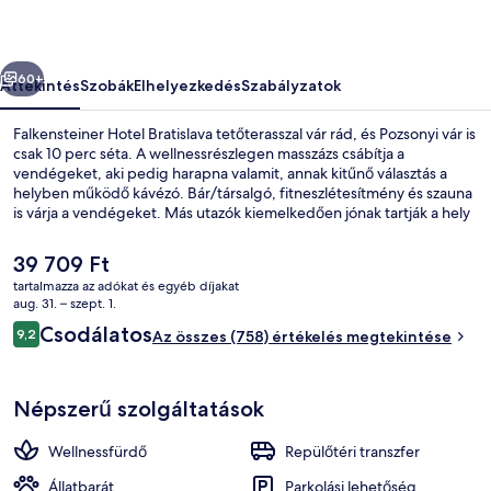
őző
Következő
60+
Áttekintés
Szobák
Elhelyezkedés
Szabályzatok
Falkensteiner Hotel Bratislava tetőterasszal vár rád, és Pozsonyi vár is
csak 10 perc séta. A wellnessrészlegen masszázs csábítja a
vendégeket, aki pedig harapna valamit, annak kitűnő választás a
helyben működő kávézó. Bár/társalgó, fitneszlétesítmény és szauna
is várja a vendégeket. Más utazók kiemelkedően jónak tartják a hely
következó jellemzőit: segítőkész személyzet.
A
39 709 Ft
jelenlegi
tartalmazza az adókat és egyéb díjakat
ár
aug. 31. – szept. 1.
Belső rész - részletek
39 709 Ft
Értékelések
Csodálatos
9,2
Az összes (758) értékelés megtekintése
9,2 ennyiből: 10
Népszerű szolgáltatások
Wellnessfürdő
Repülőtéri transzfer
Állatbarát
Parkolási lehetőség