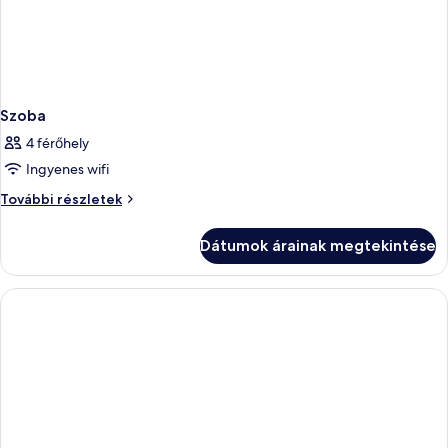
Szoba
4 férőhely
Ingyenes wifi
Szoba
További részletek
további
részletei
Dátumok árainak megtekintése