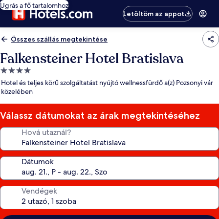
Ugrás a fő tartalomhoz
Letöltöm az appot
Összes szállás megtekintése
Falkensteiner Hotel Bratislava
4.0
csillagos
Hotel és teljes körű szolgáltatást nyújtó wellnessfürdő a(z) Pozsonyi vár
szálláshely
közelében
Válassz dátumokat az árak megtekintéséhez
Hová utaznál?
Dátumok
Vendégek