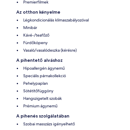
Premierfilmek
Az otthon kényelme
Légkondicionálás klímaszabályozóval
Minibár
Kávé-/teafőző
Fürdőköpeny
Vasaló/vasalódeszka (kérésre)
A pihentető alváshoz
Hipoallergén ágynemű
Speciális párnakollekció
Pehelypaplan
Sötétítőfüggöny
Hangszigetelt szobák
Prémium ágynemű
A pihenés szolgálatában
Szobai masszázs igényelhető