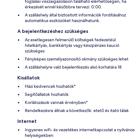
foglalási visszaigazoláson található elérhetőségen, ha
érkezését ennél későbbre tervezi: 0:00.
A szálláshely által biztosított információk fordításához
automatikus eszközöket használhatunk.
A bejelentkezéshez szükséges
Az esetlegesen felmerülő költségek fedezetéül
hitelkártyás, bankkártyás vagy készpénzes kaució
szükséges
Fényképes személyazonosító okmány szükséges lehet
A szálláshelyre való bejelentkezés alsó korhatára 18
Kisállatok
Házi kedvencek hozhatók*
Segítőállatok hozhatók
Korlátozások vannak érvényben*
Rendelkezésre állnak a következők: etető és itató tálak
Internet
Ingyenes wifi- és vezetékes internetkapcsolat a nyilvános
helyiségekben