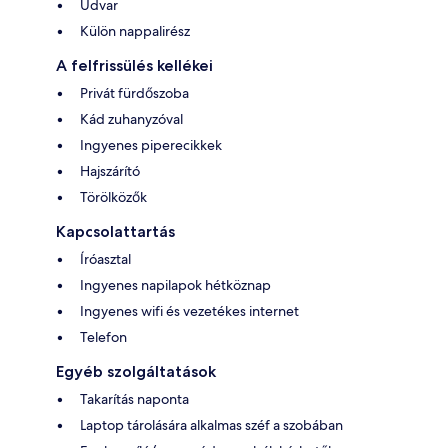
Udvar
Külön nappalirész
A felfrissülés kellékei
Privát fürdőszoba
Kád zuhanyzóval
Ingyenes piperecikkek
Hajszárító
Törölközők
Kapcsolattartás
Íróasztal
Ingyenes napilapok hétköznap
Ingyenes wifi és vezetékes internet
Telefon
Egyéb szolgáltatások
Takarítás naponta
Laptop tárolására alkalmas széf a szobában