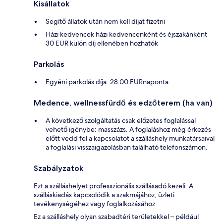
Kisállatok
Segítő állatok után nem kell díjat fizetni
Házi kedvencek házi kedvencenként és éjszakánként
30 EUR külön díj ellenében hozhatók
Parkolás
Egyéni parkolás díja: 28.00 EURnaponta
Medence, wellnessfürdő és edzőterem (ha van)
A következő szolgáltatás csak előzetes foglalással
vehető igénybe: masszázs. A foglaláshoz még érkezés
előtt vedd fel a kapcsolatot a szálláshely munkatársaival
a foglalási visszaigazolásban található telefonszámon.
Szabályzatok
Ezt a szálláshelyet professzionális szállásadó kezeli. A
szálláskiadás kapcsolódik a szakmájához, üzleti
tevékenységéhez vagy foglalkozásához.
Ez a szálláshely olyan szabadtéri területekkel – például