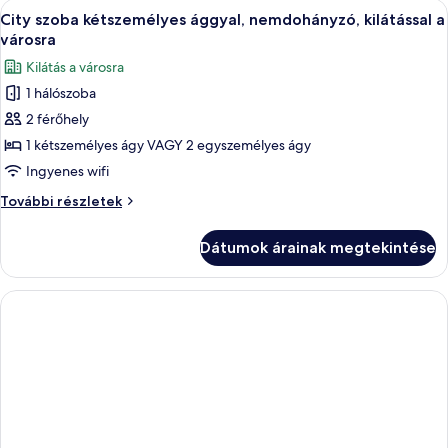
A
Egy szállodai szoba, amelyben található
1
további
City szoba kétszemélyes ággyal, nemdohányzó, kilátással a
következő
részletei
városra
szoba
Kilátás a városra
összes
1 hálószoba
képének
2 férőhely
megtekintése:
City
1 kétszemélyes ágy VAGY 2 egyszemélyes ágy
szoba
Ingyenes wifi
kétszemélyes
City
További részletek
ággyal,
szoba
nemdohányzó,
kétszemélyes
Dátumok árainak megtekintése
ággyal,
kilátással
nemdohányzó,
a
kilátással
városra
a
városra
további
részletei