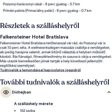
Pozsonyi karácsonyi vásár
- 8 perc gyalog
- 0.7 km
Prímási palota (Primaciálny palác)
- 8 perc gyalog
- 0.7 km
Részletek a szálláshelyről
Falkensteiner Hotel Bratislava
Falkensteiner Hotel Bratislava tetőterasszal vár rád, és Pozsonyi vár is
csak 10 perc séta. A wellnessrészlegen masszázs csábítja a vendégeket,
aki pedig harapna valamit, annak kitűnő választás a helyben működő
kávézó. Bár/társalgó, fitneszlétesítmény és szauna is várja a vendégeket.
Más utazók kiemelkedően jónak tartják a hely következó jellemzőit:
segítőkész személyzet.
Tudnivalók a lemondással kapcsolatos jogaidról
További tudnivalók a szálláshelyről
Dióhéjban
A szálláshely mérete
162 szoba