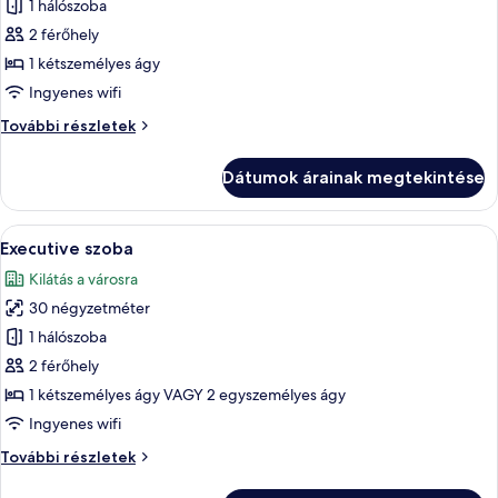
1 hálószoba
összes
képének
2 férőhely
megtekintése:
1 kétszemélyes ágy
Superior
Ingyenes wifi
szoba,
Superior
További részletek
kilátással
szoba,
az
kilátással
Dátumok árainak megtekintése
az
udvarra
udvarra
további
A
Egy modern szállodai szoba, amelyben t
5
részletei
Executive szoba
következő
Kilátás a városra
szoba
30 négyzetméter
összes
képének
1 hálószoba
megtekintése:
2 férőhely
Executive
1 kétszemélyes ágy VAGY 2 egyszemélyes ágy
szoba
Ingyenes wifi
Executive
További részletek
szoba
további