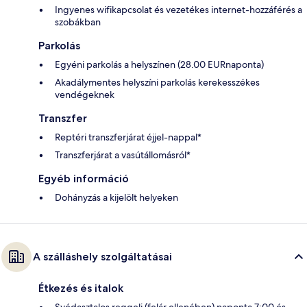
Ingyenes wifikapcsolat és vezetékes internet-hozzáférés a
szobákban
Parkolás
Egyéni parkolás a helyszínen (28.00 EURnaponta)
Akadálymentes helyszíni parkolás kerekesszékes
vendégeknek
Transzfer
Reptéri transzferjárat éjjel-nappal*
Transzferjárat a vasútállomásról*
Egyéb információ
Dohányzás a kijelölt helyeken
A szálláshely szolgáltatásai
Étkezés és italok
Svédasztalos reggeli (felár ellenében) naponta 7:00 és