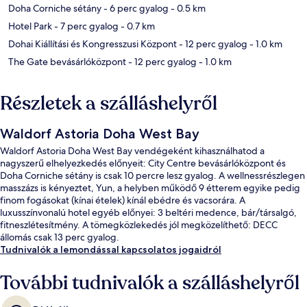
Doha Corniche sétány
- 6 perc gyalog
- 0.5 km
Hotel Park
- 7 perc gyalog
- 0.7 km
Dohai Kiállítási és Kongresszusi Központ
- 12 perc gyalog
- 1.0 km
The Gate bevásárlóközpont
- 12 perc gyalog
- 1.0 km
Részletek a szálláshelyről
Waldorf Astoria Doha West Bay
Waldorf Astoria Doha West Bay vendégeként kihasználhatod a
nagyszerű elhelyezkedés előnyeit: City Centre bevásárlóközpont és
Doha Corniche sétány is csak 10 percre lesz gyalog. A wellnessrészlegen
masszázs is kényeztet, Yun, a helyben működő 9 étterem egyike pedig
finom fogásokat (kínai ételek) kínál ebédre és vacsorára. A
luxusszínvonalú hotel egyéb előnyei: 3 beltéri medence, bár/társalgó,
fitneszlétesítmény. A tömegközlekedés jól megközelíthető: DECC
állomás csak 13 perc gyalog.
Tudnivalók a lemondással kapcsolatos jogaidról
További tudnivalók a szálláshelyről