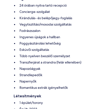
24 órában nyitva tartó recepció
Concierge-szolgálat
Kirándulás- és belépőjegy-foglalás
Vegytisztítási/mosodai szolgáltatás
Fodrászszalon
Ingyenes újságok a hallban
Poggyásztárolási lehetőség
Esküvői szolgáltatás
Több nyelven beszélő személyzet
Transzferjárat a strandra (felár ellenében)
Napozóágyak
Strandlepedők
Napernyők
Romantikus extrák igényelhetők
Létesítmények
1 épület/torony
Épült: 2023