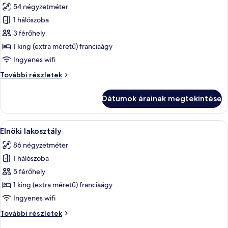
54 négyzetméter
szoba
1 hálószoba
összes
képének
3 férőhely
megtekintése:
1 king (extra méretű) franciaágy
Premier
Ingyenes wifi
szoba,
Premier
További részletek
1
szoba,
king
1
Dátumok árainak megtekintése
king
(extra
(extra
méretű)
méretű)
A
Egy modern hotelszoba, sötét színű fa 
franciaágy
8
franciaágy
Elnöki lakosztály
következő
további
86 négyzetméter
részletei
szoba
1 hálószoba
összes
képének
5 férőhely
megtekintése:
1 king (extra méretű) franciaágy
Elnöki
Ingyenes wifi
lakosztály
Elnöki
További részletek
lakosztály