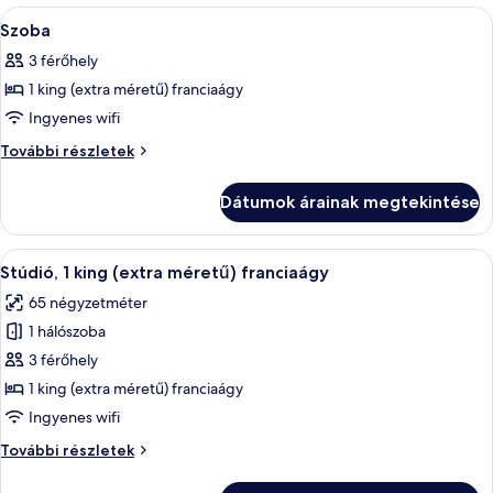
A
Egy modern szállodaszoba, amelyben egy 
5
Szoba
következő
3 férőhely
szoba
1 king (extra méretű) franciaágy
összes
képének
Ingyenes wifi
megtekintése:
Szoba
További részletek
Szoba
további
részletei
Dátumok árainak megtekintése
A
Egy szállodai szoba, amelyben egy nagy
10
Stúdió, 1 king (extra méretű) franciaágy
következő
65 négyzetméter
szoba
1 hálószoba
összes
képének
3 férőhely
megtekintése:
1 king (extra méretű) franciaágy
Stúdió,
Ingyenes wifi
1
Stúdió,
További részletek
king
1
(extra
king