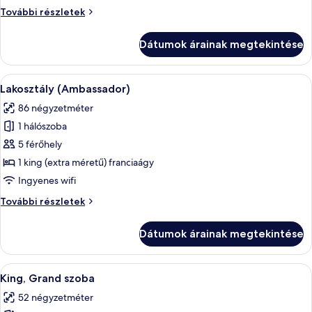
1
Családi
További részletek
king
szoba,
(extra
1
Dátumok árainak megtekintése
king
méretű)
(extra
franciaágy,
méretű)
A
Egy modern szállodai szoba, melyben ta
kapcsolódó
7
franciaágy,
Lakosztály (Ambassador)
következő
kapcsolódó
szobák
86 négyzetméter
szobák
szoba
további
1 hálószoba
összes
részletei
képének
5 férőhely
megtekintése:
1 king (extra méretű) franciaágy
Lakosztály
Ingyenes wifi
(Ambassador)
Lakosztály
További részletek
(Ambassador)
további
Dátumok árainak megtekintése
részletei
A
Prémium ágynemű, memóriahabos ágy, 
8
King, Grand szoba
következő
52 négyzetméter
szoba