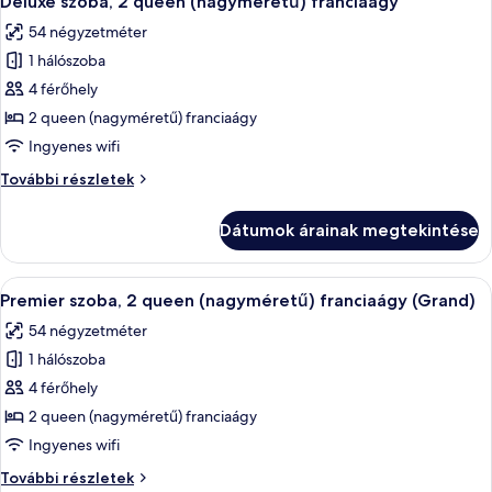
Deluxe szoba, 2 queen (nagyméretű) franciaágy
következő
54 négyzetméter
szoba
1 hálószoba
összes
képének
4 férőhely
megtekintése:
2 queen (nagyméretű) franciaágy
Deluxe
Ingyenes wifi
szoba,
Deluxe
További részletek
2
szoba,
queen
2
Dátumok árainak megtekintése
queen
(nagyméretű)
(nagyméretű)
franciaágy
franciaágy
A
Egy szállodai szoba, amelyben található
6
további
Premier szoba, 2 queen (nagyméretű) franciaágy (Grand)
következő
részletei
54 négyzetméter
szoba
1 hálószoba
összes
képének
4 férőhely
megtekintése:
2 queen (nagyméretű) franciaágy
Premier
Ingyenes wifi
szoba,
Premier
További részletek
2