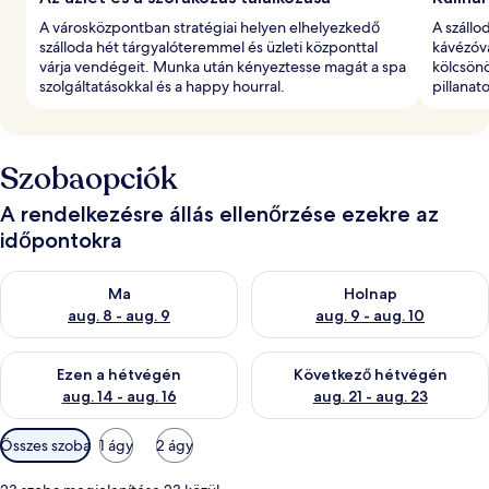
A városközpontban stratégiai helyen elhelyezkedő
A szállo
szálloda hét tárgyalóteremmel és üzleti központtal
kávézóva
várja vendégeit. Munka után kényeztesse magát a spa
kölcsönö
szolgáltatásokkal és a happy hourral.
pillanat
Szobaopciók
A rendelkezésre állás ellenőrzése ezekre az
időpontokra
A ma esti rendelkezésre állás ellenőrzése: aug. 8 - aug. 9
A holnapi rendelkezésre állás e
Ma
Holnap
aug. 8 - aug. 9
aug. 9 - aug. 10
A mostani hétvégi rendelkezésre állás ellenőrzése: aug. 14 - au
A következő hétvégi rendelkezé
Ezen a hétvégén
Következő hétvégén
aug. 14 - aug. 16
aug. 21 - aug. 23
Szobákhoz
Összes szoba
1 ágy
2 ágy
rendelkezésre
álló