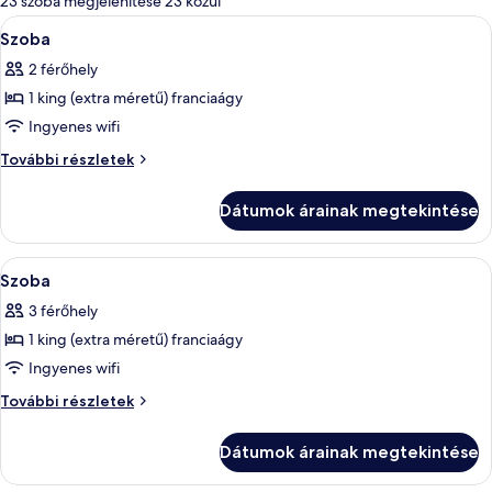
23 szoba megjelenítése 23 közül
szűrők
A
Egy modern előtér központi ülőhellyel
1
Szoba
következő
2 férőhely
szoba
1 king (extra méretű) franciaágy
összes
képének
Ingyenes wifi
megtekintése:
Szoba
További részletek
Szoba
további
részletei
Dátumok árainak megtekintése
A
Egy modern előtér központi ülőhellyel
1
Szoba
következő
3 férőhely
szoba
1 king (extra méretű) franciaágy
összes
képének
Ingyenes wifi
megtekintése:
Szoba
További részletek
Szoba
további
részletei
Dátumok árainak megtekintése