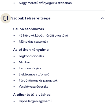
Nagy méretű szőnyegek a szobában
Szobák felszereltsége
Csupa szórakozás
43 hüvelyk képátmérőjű okostévé
Műholdas csatornák
Az otthon kényelme
Légkondicionálás
Minibár
Eszpresszógép
Elektromos vízforraló
Fürdőköpeny és papucsok
Vasaló/vasalódeszka
A pihentető alváshoz
Hipoallergén ágynemű