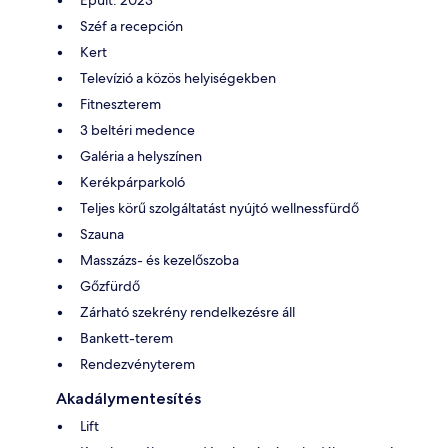
Széf a recepción
Kert
Televízió a közös helyiségekben
Fitneszterem
3 beltéri medence
Galéria a helyszínen
Kerékpárparkoló
Teljes körű szolgáltatást nyújtó wellnessfürdő
Szauna
Masszázs- és kezelőszoba
Gőzfürdő
Zárható szekrény rendelkezésre áll
Bankett-terem
Rendezvényterem
Akadálymentesítés
Lift