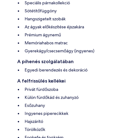
Speciális párnakollekció
Sötétítőfüggöny
Hangszigetelt szobák
Az ágyak előkészítése éjszakára
Prémium ágynemű
Memóriahabos matrac
Gyerekágy/csecsemőágy (ingyenes)
A pihenés szolgálatában
Egyedi berendezés és dekoráció
A felfrissülés kellékei
Privát fürdőszoba
Külön fürdőkád és zuhanyzó
Esőzuhany
Ingyenes piperecikkek
Hajszárító
Törölközők
Fogkefe és fogkrém