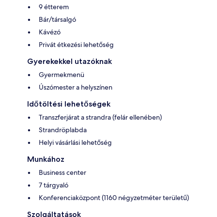
9 étterem
Bár/társalgó
Kávézó
Privát étkezési lehetőség
Gyerekekkel utazóknak
Gyermekmenü
Úszómester a helyszínen
Időtöltési lehetőségek
Transzferjárat a strandra (felár ellenében)
Strandröplabda
Helyi vásárlási lehetőség
Munkához
Business center
7 tárgyaló
Konferenciaközpont (1160 négyzetméter területű)
Szolgáltatások