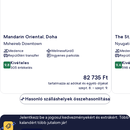
Mandarin
The
Mandarin Oriental, Doha
The St
Oriental,
St.
Msheireb Downtown
Nyugati
Doha
Regis
Medence
Wellnessfürdő
Mede
Msheireb
Doha
Repülőtéri transzfer
Ingyenes parkolás
Repülő
Downtown
Nyugati
öböl
9.8
9.4
Kivételes
Kiv
9,8
9,4
ennyiből:
ennyiből
305 értékelés
598 
10,
10,
Az
82 735 Ft
Kivételes,
Kivétele
ár
305
598
tartalmazza az adókat és egyéb díjakat
82 735 Ft
szept. 8. – szept. 9.
értékelés
értékelé
Hasonló szálláshelyek összehasonlítása
Jelentkezz be a jogosul kedvezményekért és extrákért. Több
kalandért több jutalom jár!