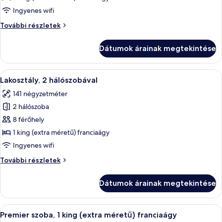
Premier
Ingyenes wifi
lakosztály,
Premier
További részletek
1
lakosztály,
hálószobával
1
Dátumok árainak megtekintése
hálószobával
további
részletei
A
Egy szállodai szoba, amelyben egy nagy
6
Lakosztály, 2 hálószobával
következő
141 négyzetméter
szoba
2 hálószoba
összes
képének
8 férőhely
megtekintése:
1 king (extra méretű) franciaágy
Lakosztály,
Ingyenes wifi
2
Lakosztály,
További részletek
hálószobával
2
hálószobával
Dátumok árainak megtekintése
további
részletei
A
Egy szállodai szoba, amelyben egy nagy
7
Premier szoba, 1 king (extra méretű) franciaágy
következő