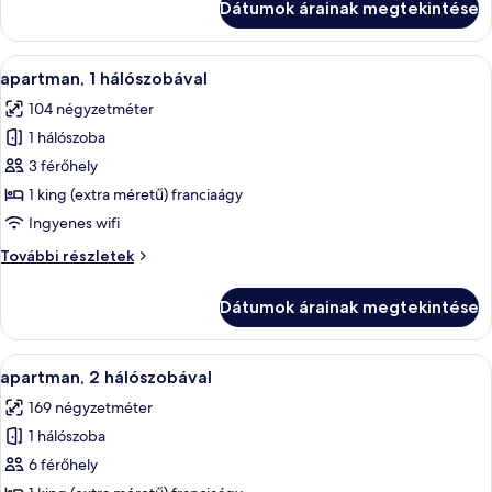
Dátumok árainak megtekintése
(extra
méretű)
méretű)
franciaágy
franciaágy
A
Prémium ágynemű, memóriahabos ágy, 
14
további
apartman, 1 hálószobával
következő
részletei
104 négyzetméter
szoba
1 hálószoba
összes
képének
3 férőhely
megtekintése:
1 king (extra méretű) franciaágy
apartman,
Ingyenes wifi
1
apartman,
További részletek
hálószobával
1
hálószobával
Dátumok árainak megtekintése
további
részletei
A
Prémium ágynemű, memóriahabos ágy, 
9
apartman, 2 hálószobával
következő
169 négyzetméter
szoba
1 hálószoba
összes
képének
6 férőhely
megtekintése: