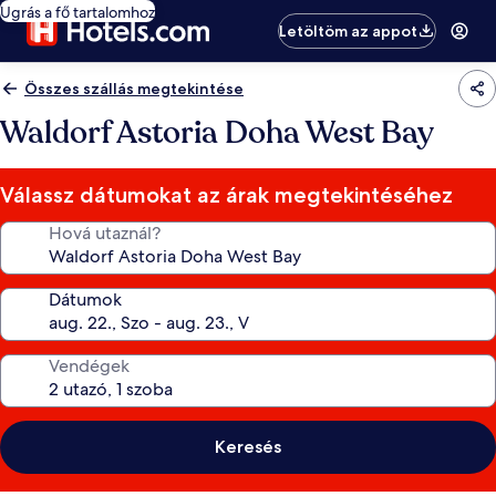
Ugrás a fő tartalomhoz
Letöltöm az appot
Összes szállás megtekintése
Waldorf Astoria Doha West Bay
Válassz dátumokat az árak megtekintéséhez
Hová utaznál?
Dátumok
Vendégek
Keresés