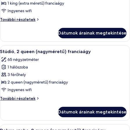
megtekintése:
1 king (extra méretű) franciaágy
Penthouse
Ingyenes wifi
(Waldorf,
Penthouse
További részletek
Suite)
(Waldorf,
Suite)
Dátumok árainak megtekintése
további
részletei
A
Egy szállodai szoba, amelyben található
9
Stúdió, 2 queen (nagyméretű) franciaágy
következő
65 négyzetméter
szoba
1 hálószoba
összes
képének
3 férőhely
megtekintése:
2 queen (nagyméretű) franciaágy
Stúdió,
Ingyenes wifi
2
Stúdió,
További részletek
queen
2
(nagyméretű)
queen
Dátumok árainak megtekintése
(nagyméretű)
franciaágy
franciaágy
további
A
Egy szállodai szoba, amelyben található
7
részletei