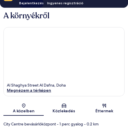
Bejelentkezés
Ingyenes regisztráció
A környékről
Al Shaghya Street Al Dafna, Doha
Megnézem a térképen
Térkép
A közelben
Közlekedés
Éttermek
City Centre bevásárlóközpont
- 1 perc gyalog
- 0.2 km