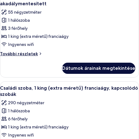
következő
további
akadálymentesített
részletei
szoba
55 négyzetméter
összes
1 hálószoba
képének
3 férőhely
megtekintése:
Deluxe
1 king (extra méretű) franciaágy
szoba,
Ingyenes wifi
1
Deluxe
További részletek
king
szoba,
(extra
1
Dátumok árainak megtekintése
king
méretű)
(extra
franciaágy,
méretű)
A
Egy szállodai szoba, amelyben egy nagy 
akadálymentesített
8
franciaágy,
Családi szoba, 1 king (extra méretű) franciaágy, kapcsolódó
következő
akadálymentesített
szobák
további
szoba
290 négyzetméter
részletei
összes
1 hálószoba
képének
6 férőhely
megtekintése:
Családi
1 king (extra méretű) franciaágy
szoba,
Ingyenes wifi