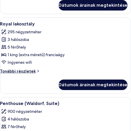
további
Dátumok árainak megtekintése
részletei
A
Prémium ágynemű, memóriahabos ágy, 
7
Royal lakosztály
következő
295 négyzetméter
szoba
3 hálószoba
összes
képének
5 férőhely
megtekintése:
1 king (extra méretű) franciaágy
Royal
Ingyenes wifi
lakosztály
Royal
További részletek
lakosztály
további
Dátumok árainak megtekintése
részletei
A
Egy modern fürőszoba, melyben egy na
2
Penthouse (Waldorf, Suite)
következő
900 négyzetméter
szoba
4 hálószoba
összes
képének
7 férőhely