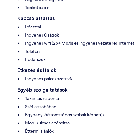
Toalettpapír
Kapcsolattartás
Íróasztal
Ingyenes újságok
Ingyenes wifi (25+ Mb/s) és ingyenes vezetékes internet
Telefon
Irodai szék
Étkezés és italok
Ingyenes palackozott víz
Egyéb szolgáltatások
Takarítás naponta
Széf a szobában
Egybenyíló/szomszédos szobák kérhetők
Mobilkulcsos ajtónyitás
Éttermi ajánlók