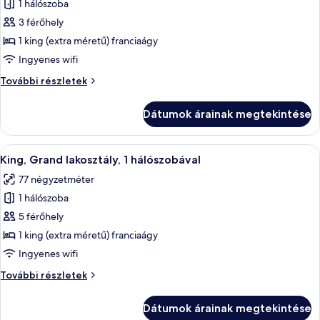
1 hálószoba
összes
képének
3 férőhely
megtekintése:
1 king (extra méretű) franciaágy
King,
Ingyenes wifi
Grand
King,
További részletek
szoba
Grand
szoba
Dátumok árainak megtekintése
további
részletei
A
Prémium ágynemű, memóriahabos ágy, 
11
King, Grand lakosztály, 1 hálószobával
következő
77 négyzetméter
szoba
1 hálószoba
összes
képének
5 férőhely
megtekintése:
1 king (extra méretű) franciaágy
King,
Ingyenes wifi
Grand
King,
További részletek
lakosztály,
Grand
1
lakosztály,
Dátumok árainak megtekintése
1
hálószobával