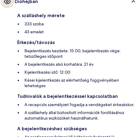
Dióhéjban
A szálláshely mérete
333 szoba
43 emelet
Érkezés/távozás
Bejelentkezés kezdete: 15:00, bejelentkezés vége:
tetszőleges időpont
A bejelentkezés alsó korhatára: 21 év
Kijelentkezési idő: 12:00
Kései kijelentkezés az elérhetőség függvényében
lehetséges
Tudnivalók a bejelentkezéssel kapcsolatban
A recepciós személyzet fogadja a vendégeket érkezéskor.
A szálláshely által biztosított információk fordításához
automatikus eszközöket használhatunk.
A bejelentkezéshez szükséges
Az esetlegesen felmerülő költségek fedezetéül