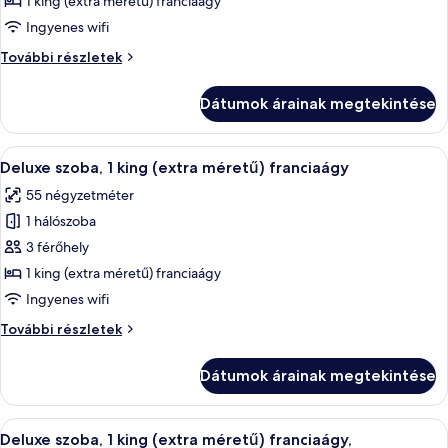
1 king (extra méretű) franciaágy
apartman,
Ingyenes wifi
2
apartman,
További részletek
hálószobával
2
hálószobával
Dátumok árainak megtekintése
további
részletei
A
Prémium ágynemű, memóriahabos ágy, 
7
Deluxe szoba, 1 king (extra méretű) franciaágy
következő
55 négyzetméter
szoba
1 hálószoba
összes
képének
3 férőhely
megtekintése:
1 king (extra méretű) franciaágy
Deluxe
Ingyenes wifi
szoba,
Deluxe
További részletek
1
szoba,
king
1
Dátumok árainak megtekintése
king
(extra
(extra
méretű)
méretű)
A
Egy szállodai szoba, amelyben egy nagy 
franciaágy
8
franciaágy
Deluxe szoba, 1 king (extra méretű) franciaágy,