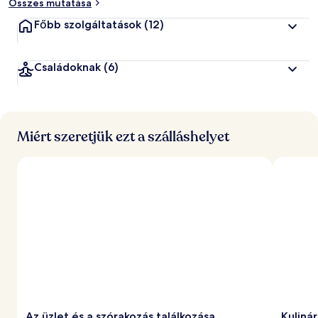
Összes mutatása
Főbb szolgáltatások
(12)
Családoknak
(6)
Miért szeretjük ezt a szálláshelyet
Az üzlet és a szórakozás találkozása
Kuliná