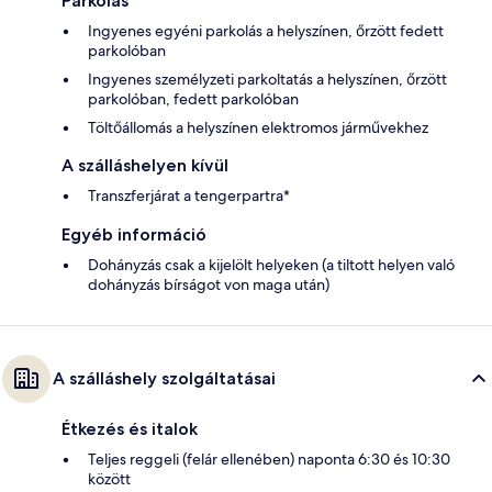
Parkolás
Ingyenes egyéni parkolás a helyszínen, őrzött fedett
parkolóban
Ingyenes személyzeti parkoltatás a helyszínen, őrzött
parkolóban, fedett parkolóban
Töltőállomás a helyszínen elektromos járművekhez
A szálláshelyen kívül
Transzferjárat a tengerpartra*
Egyéb információ
Dohányzás csak a kijelölt helyeken (a tiltott helyen való
dohányzás bírságot von maga után)
A szálláshely szolgáltatásai
Étkezés és italok
Teljes reggeli (felár ellenében) naponta 6:30 és 10:30
között