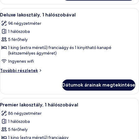
hálószobával
további
A
Egy modern szállodai szoba, amelyben k
9
részletei
Deluxe lakosztály, 1 hálószobával
következő
94 négyzetméter
szoba
1 hálószoba
összes
képének
5 férőhely
megtekintése:
1 king (extra méretű) franciaágy és 1 kinyitható kanapé
(kétszemélyes ágyméret)
Deluxe
lakosztály,
Ingyenes wifi
1
Deluxe
További részletek
hálószobával
lakosztály,
1
Dátumok árainak megtekintése
hálószobával
további
részletei
A
Egy modern nappali, amelyben van egy
10
Premier lakosztály, 1 hálószobával
következő
86 négyzetméter
szoba
1 hálószoba
összes
képének
5 férőhely
megtekintése:
1 king (extra méretű) franciaágy