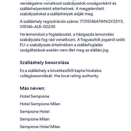
vendégekre vonatkozó szabályzatok országonként és
szálláshelyenként eltérhetnek. A megjelenített
szabályzatokat a szálláshelyek adják meg.
A szálláshely regisztrációs száma: IT015146A1WNQY2SYS,
015146-ALB-00235
Ha lemondod a foglalásodat, a házigazda lemondási
szabályzata fog rád vonatkozni. A fogyasztók jogairól szóló
EU-s szabályozás értelmében a szállásfoglalási
szolgáltatások esetén nem illet meg az elállási jog.
Szálláshely besorolása
Ez a szálláshely a következőtől kapta hivatalos
csillagbesorolását: the local rating authority.
Más néven:
Hotel Sempione
Hotel Sempione Milan
Sempione Hotel
Sempione Milan
Sempione Hotel Milan