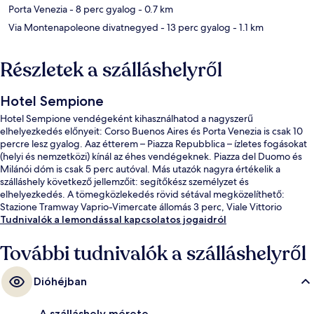
Porta Venezia
- 8 perc gyalog
- 0.7 km
Via Montenapoleone divatnegyed
- 13 perc gyalog
- 1.1 km
Részletek a szálláshelyről
Hotel Sempione
Hotel Sempione vendégeként kihasználhatod a nagyszerű
elhelyezkedés előnyeit: Corso Buenos Aires és Porta Venezia is csak 10
percre lesz gyalog. Aaz étterem – Piazza Repubblica – ízletes fogásokat
(helyi és nemzetközi) kínál az éhes vendégeknek. Piazza del Duomo és
Milánói dóm is csak 5 perc autóval. Más utazók nagyra értékelik a
szálláshely következő jellemzőit: segítőkész személyzet és
elhelyezkedés. A tömegközlekedés rövid sétával megközelíthető:
Stazione Tramway Vaprio-Vimercate állomás 3 perc, Viale Vittorio
Veneto villamosmegálló pedig 3 perc séta.
Tudnivalók a lemondással kapcsolatos jogaidról
További tudnivalók a szálláshelyről
Dióhéjban
A szálláshely mérete