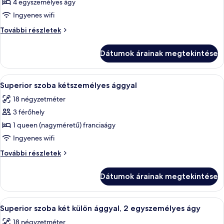
képének
4 egyszemélyes ágy
megtekintése:
Ingyenes wifi
Négyágyas
Négyágyas
További részletek
szoba
szoba
további
Dátumok árainak megtekintése
részletei
A
Egy szállodai szoba, amelyben találhat
4
Superior szoba kétszemélyes ággyal
következő
18 négyzetméter
szoba
3 férőhely
összes
képének
1 queen (nagyméretű) franciaágy
megtekintése:
Ingyenes wifi
Superior
Superior
További részletek
szoba
szoba
kétszemélyes
kétszemélyes
Dátumok árainak megtekintése
ággyal
ággyal
további
részletei
A
Egy szállodai szoba két ággyal, egy éj
4
Superior szoba két külön ággyal, 2 egyszemélyes ágy
következő
18 négyzetméter