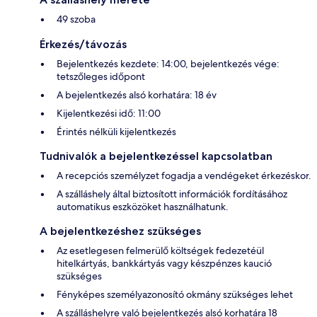
49 szoba
Érkezés/távozás
Bejelentkezés kezdete: 14:00, bejelentkezés vége:
tetszőleges időpont
A bejelentkezés alsó korhatára: 18 év
Kijelentkezési idő: 11:00
Érintés nélküli kijelentkezés
Tudnivalók a bejelentkezéssel kapcsolatban
A recepciós személyzet fogadja a vendégeket érkezéskor.
A szálláshely által biztosított információk fordításához
automatikus eszközöket használhatunk.
A bejelentkezéshez szükséges
Az esetlegesen felmerülő költségek fedezetéül
hitelkártyás, bankkártyás vagy készpénzes kaució
szükséges
Fényképes személyazonosító okmány szükséges lehet
A szálláshelyre való bejelentkezés alsó korhatára 18