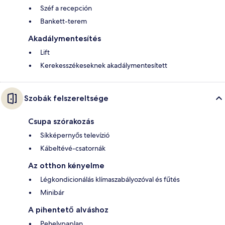
Széf a recepción
Bankett-terem
Akadálymentesítés
Lift
Kerekesszékeseknek akadálymentesített
Szobák felszereltsége
Csupa szórakozás
Síkképernyős televízió
Kábeltévé-csatornák
Az otthon kényelme
Légkondicionálás klímaszabályozóval és fűtés
Minibár
A pihentető alváshoz
Pehelypaplan