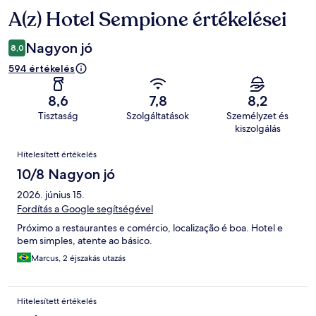
A(z) Hotel Sempione értékelései
Értékelések
Nagyon jó
8,0
594 értékelés
8,6
7,8
8,2
Tisztaság
Szolgáltatások
Személyzet és
kiszolgálás
Értékelések
Hitelesített értékelés
10/8 Nagyon jó
2026. június 15.
Fordítás a Google segítségével
Próximo a restaurantes e comércio, localização é boa. Hotel e
bem simples, atente ao básico.
Marcus, 2 éjszakás utazás
Hitelesített értékelés