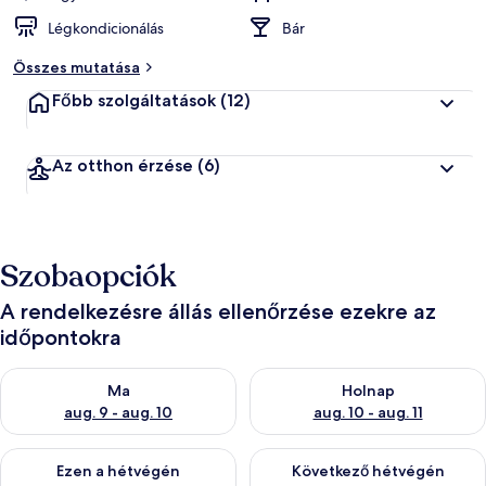
Légkondicionálás
Bár
Összes mutatása
Főbb szolgáltatások
(12)
Az otthon érzése
(6)
Szobaopciók
A rendelkezésre állás ellenőrzése ezekre az
időpontokra
A ma esti rendelkezésre állás ellenőrzése: aug. 9 - aug. 10
A holnapi rendelkezésre állás e
Ma
Holnap
aug. 9 - aug. 10
aug. 10 - aug. 11
A mostani hétvégi rendelkezésre állás ellenőrzése: aug. 14 - au
A következő hétvégi rendelkezé
Ezen a hétvégén
Következő hétvégén