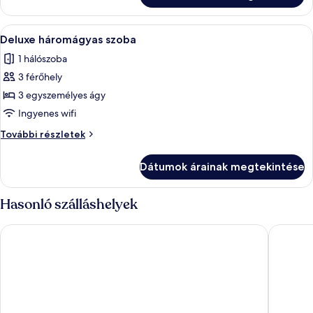
vagy
két
két
külön
A
Egy franciaágyas hálószoba, mintás ágyt
külön
4
ággyal
Deluxe háromágyas szoba
következő
további
ággyal
1 hálószoba
részletei
szoba
3 férőhely
összes
képének
3 egyszemélyes ágy
megtekintése:
Ingyenes wifi
Deluxe
Deluxe
További részletek
háromágyas
háromágyas
szoba
szoba
Dátumok árainak megtekintése
további
részletei
Hasonló szálláshelyek
ibis Milano Centro
ibis Sty