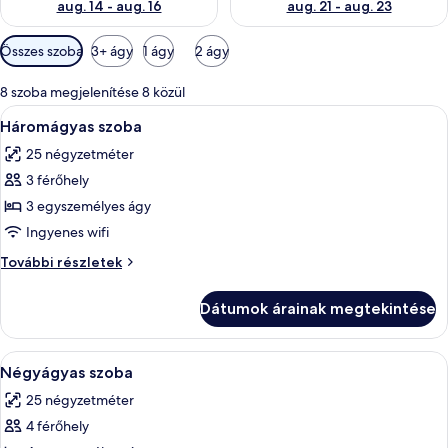
aug. 14 - aug. 16
aug. 21 - aug. 23
Szobákhoz
Összes szoba
3+ ágy
1 ágy
2 ágy
rendelkezésre
álló
8 szoba megjelenítése 8 közül
szűrők
A
Egy szállodai szoba két ággyal, egy élé
4
Háromágyas szoba
következő
25 négyzetméter
szoba
3 férőhely
összes
képének
3 egyszemélyes ágy
megtekintése:
Ingyenes wifi
Háromágyas
Háromágyas
További részletek
szoba
szoba
további
Dátumok árainak megtekintése
részletei
A
Egy szállodai szoba két ággyal, egy élé
4
Négyágyas szoba
következő
25 négyzetméter
szoba
4 férőhely
összes