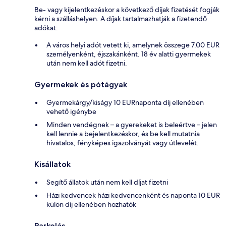
Be- vagy kijelentkezéskor a következő díjak fizetését fogják
kérni a szálláshelyen. A díjak tartalmazhatják a fizetendő
adókat:
A város helyi adót vetett ki, amelynek összege 7.00 EUR
személyenként, éjszakánként. 18 év alatti gyermekek
után nem kell adót fizetni.
Gyermekek és pótágyak
Gyermekárgy/kiságy 10 EURnaponta díj ellenében
vehető igénybe
Minden vendégnek – a gyerekeket is beleértve – jelen
kell lennie a bejelentkezéskor, és be kell mutatnia
hivatalos, fényképes igazolványát vagy útlevelét.
Kisállatok
Segítő állatok után nem kell díjat fizetni
Házi kedvencek házi kedvencenként és naponta 10 EUR
külön díj ellenében hozhatók
Parkolás