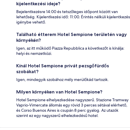
kijelentkezési ideje?
Bejelentkezésre 14:00 és tetszőleges időpont között van
lehetőség. Kijelentkezési idő: 11:00. Érintés nélküli kijelentkezés
igénybe vehető.
Található étterem Hotel Sempione területén vagy
környékén?
Igen, az itt működő Piazza Repubblica a következőt is kínálja:
helyi és nemzetközi.
Kínál Hotel Sempione privát pezsgőfürdős
szobákat?
Igen, mindegyik szobához mély merülőkád tartozik.
Milyen környéken van Hotel Sempione?
Hotel Sempione elhelyezkedése nagyszerű. Stazione Tramway
Vaprio-Vimercate állomás egy rövid 3 perces sétával elérhető,
és Corso Buenos Aires is csupán 8 perc gyalog. Az utazók
szerint ez egy nagyszerű elhelezkedésű hotel.