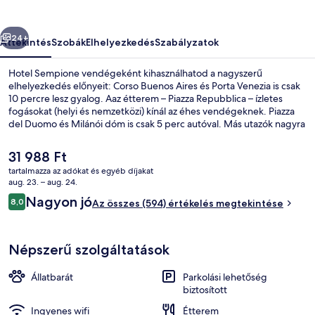
őző
Következő
24+
Áttekintés
Szobák
Elhelyezkedés
Szabályzatok
Hotel Sempione vendégeként kihasználhatod a nagyszerű
elhelyezkedés előnyeit: Corso Buenos Aires és Porta Venezia is csak
10 percre lesz gyalog. Aaz étterem – Piazza Repubblica – ízletes
fogásokat (helyi és nemzetközi) kínál az éhes vendégeknek. Piazza
del Duomo és Milánói dóm is csak 5 perc autóval. Más utazók nagyra
értékelik a szálláshely következő jellemzőit: segítőkész személyzet és
elhelyezkedés. A tömegközlekedés rövid sétával megközelíthető:
A
31 988 Ft
Stazione Tramway Vaprio-Vimercate állomás 3 perc, Viale Vittorio
jelenlegi
tartalmazza az adókat és egyéb díjakat
Veneto villamosmegálló pedig 3 perc séta.
ár
aug. 23. – aug. 24.
A szálláshely bejárata
31 988 Ft
Értékelések
Nagyon jó
8,0
Az összes (594) értékelés megtekintése
8,0 ennyiből: 10
Népszerű szolgáltatások
Állatbarát
Parkolási lehetőség
biztosított
Ingyenes wifi
Étterem