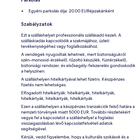
Egyéni parkolás díja: 20.00 EURéjszakánként
Szabályzatok
Ezt a szálláshelyet professzionális szállásadó kezeli. A
szálláskiadás kapcsolódik a szakmájához, üzleti
tevékenységéhez vagy foglalkozásához.
A vendégek nyugodtak lehetnek, mert biztonságukról
szén-monoxid-érzékelő, tűzoltó készülék, füstérzékelő,
biztonsági rendszer, és elsősegély-felszerelés gondoskodik
a helyszínen.
A szálláshelyen hitelkártyával lehet fizetni. Készpénzes
fizetés nem lehetséges.
Elfogadott hitelkártyák: hitelkártyák, hitelkártyák,
hitelkártyák, hitelkártyák, hitelkártyák
Ezen a szálláshelyen a készpénzes tranzakciók felső határa a
nemzeti törvények miatt 5000 EUR. További részletekért
vegye fel a kapcsolatot a szálláshellyel a foglalási
visszaigazolásban lévő kapcsolatfelvételi adatok
segítségével.
Kérjük, vedd figyelembe, hogy a kulturális szokások és a