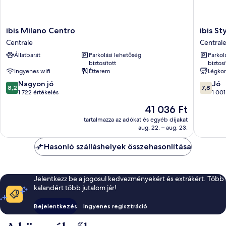
ibis
ibis
ibis Milano Centro
ibis S
Milano
Styles
Centrale
Central
Centro
Milano
Állatbarát
Parkolási lehetőség
Parkol
Centrale
Centro
biztosított
biztosí
Centrale
Ingyenes wifi
Étterem
Légkon
8.2
7.8
Nagyon jó
Jó
8,2
7,8
ennyiből:
ennyiből
1 722 értékelés
1 001
10,
10,
Az
41 036 Ft
Nagyon
Jó,
ár
jó,
1 001
tartalmazza az adókat és egyéb díjakat
41 036 Ft
aug. 22. – aug. 23.
1 722
értékelé
értékelés
Hasonló szálláshelyek összehasonlítása
Jelentkezz be a jogosul kedvezményekért és extrákért. Több
kalandért több jutalom jár!
Bejelentkezés
Ingyenes regisztráció