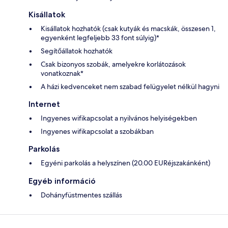
Kisállatok
Kisállatok hozhatók (csak kutyák és macskák, összesen 1,
egyenként legfeljebb 33 font súlyig)*
Segítőállatok hozhatók
Csak bizonyos szobák, amelyekre korlátozások
vonatkoznak*
A házi kedvenceket nem szabad felügyelet nélkül hagyni
Internet
Ingyenes wifikapcsolat a nyilvános helyiségekben
Ingyenes wifikapcsolat a szobákban
Parkolás
Egyéni parkolás a helyszínen (20.00 EURéjszakánként)
Egyéb információ
Dohányfüstmentes szállás