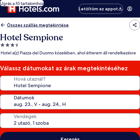
Ugrás a fő tartalomhoz
Letöltöm az appot
Összes szállás megtekintése
Hotel Sempione
3.5
csillagos
Hotel a(z) Piazza del Duomo közelében, ahol étterem áll rendelkezésre
szálláshely
Válassz dátumokat az árak megtekintéséhez
Hová utaznál?
Dátumok
Vendégek
Keresés