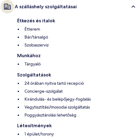
A szálláshely szolgáltatásai
Étkezés és italok
Étterem
Bár/társalgó
Szobaszerviz
Munkához
Tárgyaló
Szolgáltatások
24 órában nyitva tartó recepció
Concierge-szolgálat
Kirándulás- és belépőjegy-foglalás
Vegytisztítási/mosodai szolgáltatás
Poggyásztárolási lehetőség
Létesítmények
1 épület/torony