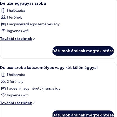
A
4
Deluxe egyágyas szoba
következő
1 hálószoba
szoba
1 férőhely
összes
képének
1 nagyméretű egyszemélyes ágy
megtekintése:
Ingyenes wifi
Deluxe
Deluxe
További részletek
egyágyas
egyágyas
szoba
szoba
Dátumok árainak megtekintése
további
részletei
A
Egy franciaágyas hálószoba, mintás ágyt
4
Deluxe szoba kétszemélyes vagy két külön ággyal
következő
1 hálószoba
szoba
2 férőhely
összes
képének
1 queen (nagyméretű) franciaágy
megtekintése:
Ingyenes wifi
Deluxe
Deluxe
További részletek
szoba
szoba
kétszemélyes
kétszemélyes
Dátumok árainak megtekintése
vagy