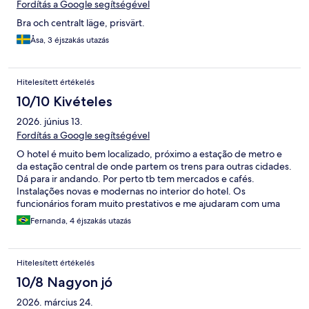
Fordítás a Google segítségével
Bra och centralt läge, prisvärt.
Åsa, 3 éjszakás utazás
Hitelesített értékelés
10/10 Kivételes
2026. június 13.
Fordítás a Google segítségével
O hotel é muito bem localizado, próximo a estação de metro e
da estação central de onde partem os trens para outras cidades.
Dá para ir andando. Por perto tb tem mercados e cafés.
Instalações novas e modernas no interior do hotel. Os
funcionários foram muito prestativos e me ajudaram com uma
situação de atraso de bagagem pela companhia aérea.
Fernanda, 4 éjszakás utazás
Hitelesített értékelés
10/8 Nagyon jó
2026. március 24.