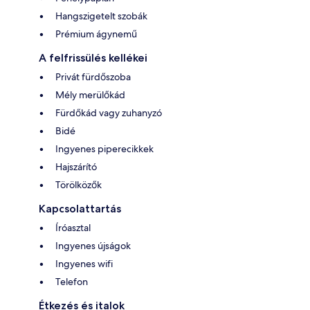
Hangszigetelt szobák
Prémium ágynemű
A felfrissülés kellékei
Privát fürdőszoba
Mély merülőkád
Fürdőkád vagy zuhanyzó
Bidé
Ingyenes piperecikkek
Hajszárító
Törölközők
Kapcsolattartás
Íróasztal
Ingyenes újságok
Ingyenes wifi
Telefon
Étkezés és italok