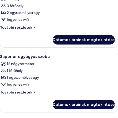
szoba
3 férőhely
összes
képének
2 egyszemélyes ágy
megtekintése:
Ingyenes wifi
Superior
Superior
További részletek
szoba
szoba
két
két
Dátumok árainak megtekintése
külön
külön
ággyal,
ággyal,
2
A
Egy szállodai szoba, amelyben találhat
2
4
egyszemélyes
Superior egyágyas szoba
következő
ágy
egyszemélyes
12 négyzetméter
további
szoba
ágy
részletei
1 férőhely
összes
képének
1 egyszemélyes ágy
megtekintése:
Ingyenes wifi
Superior
Superior
További részletek
egyágyas
egyágyas
szoba
szoba
Dátumok árainak megtekintése
további
részletei
Egy szállodai szoba, amelyben található