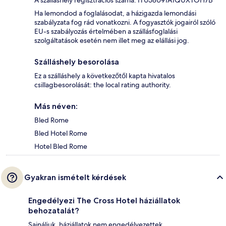
A szálláshely regisztrációs száma: IT058091A1QUXTOH7B
Ha lemondod a foglalásodat, a házigazda lemondási
szabályzata fog rád vonatkozni. A fogyasztók jogairól szóló
EU-s szabályozás értelmében a szállásfoglalási
szolgáltatások esetén nem illet meg az elállási jog.
Szálláshely besorolása
Ez a szálláshely a következőtől kapta hivatalos
csillagbesorolását: the local rating authority.
Más néven:
Bled Rome
Bled Hotel Rome
Hotel Bled Rome
Gyakran ismételt kérdések
Engedélyezi The Cross Hotel háziállatok
behozatalát?
Sajnáljuk, háziállatok nem engedélyezettek.