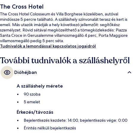
The Cross Hotel
The Cross Hotel Colosseum és Villa Borghese közelében, autóval
mindössze 5 percre található. A szálláshely színvonalát terasz és kert is
emeli. Más utazók imádják a hely következó jellemzőit: segítőkész
személyzet. Rövid sétával megközelíthető a tömegközlekedés: Piazza
Santa Croce in Gerusalemme villamosmegálló 4 perc, Porta Maggiore
villamosmegálló pedig 5 perc séta.
Tudnivalók a lemondással kapcsolatos jogaidról
További tudnivalók a szálláshelyről
Dióhéjban
A szálláshely mérete
90 szoba
5 emelet
Érkezés/távozás
Bejelentkezés kezdete: 14:00, bejelentkezés vége: 0:00
Érintés nélküli bejelentkezés