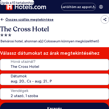
Ugrás a fő tartalomhoz
Letöltöm az appot
Összes szállás megtekintése
The Cross Hotel
3.0
csillagos
Belvárosi hotel, ahonnan a(z) Colosseum könnyen megközelíthető
szálláshely
Válassz dátumokat az árak megtekintéséhez
Hová utaznál?
Dátumok
Vendégek
Keresés