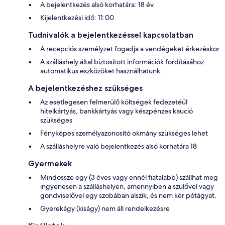
A bejelentkezés alsó korhatára: 18 év
Kijelentkezési idő: 11:00
Tudnivalók a bejelentkezéssel kapcsolatban
A recepciós személyzet fogadja a vendégeket érkezéskor.
A szálláshely által biztosított információk fordításához
automatikus eszközöket használhatunk.
A bejelentkezéshez szükséges
Az esetlegesen felmerülő költségek fedezetéül
hitelkártyás, bankkártyás vagy készpénzes kaució
szükséges
Fényképes személyazonosító okmány szükséges lehet
A szálláshelyre való bejelentkezés alsó korhatára 18
Gyermekek
Mindössze egy (3 éves vagy ennél fiatalabb) szállhat meg
ingyenesen a szálláshelyen, amennyiben a szülővel vagy
gondviselővel egy szobában alszik, és nem kér pótágyat.
Gyerekágy (kiságy) nem áll rendelkezésre