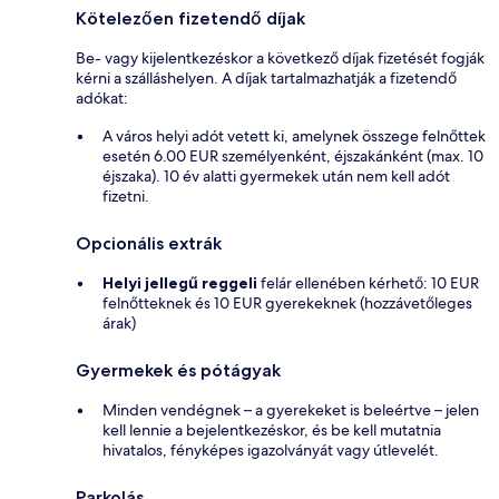
Kötelezően fizetendő díjak
Be- vagy kijelentkezéskor a következő díjak fizetését fogják
kérni a szálláshelyen. A díjak tartalmazhatják a fizetendő
adókat:
A város helyi adót vetett ki, amelynek összege felnőttek
esetén 6.00 EUR személyenként, éjszakánként (max. 10
éjszaka). 10 év alatti gyermekek után nem kell adót
fizetni.
Opcionális extrák
Helyi jellegű reggeli
felár ellenében kérhető: 10 EUR
felnőtteknek és 10 EUR gyerekeknek (hozzávetőleges
árak)
Gyermekek és pótágyak
Minden vendégnek – a gyerekeket is beleértve – jelen
kell lennie a bejelentkezéskor, és be kell mutatnia
hivatalos, fényképes igazolványát vagy útlevelét.
Parkolás