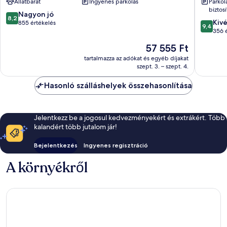
Állatbarát
Ingyenes parkolás
Parkol
Aurelio
Trionfal
biztosí
8.2
Nagyon jó
8,2
9.4
Kiv
ennyiből:
855 értékelés
9,4
ennyiből
356 
10,
10,
Nagyon
Az
57 555 Ft
Kivétele
jó,
ár
356
tartalmazza az adókat és egyéb díjakat
855
57 555 Ft
szept. 3. – szept. 4.
értékelé
értékelés
Hasonló szálláshelyek összehasonlítása
Jelentkezz be a jogosul kedvezményekért és extrákért. Több
kalandért több jutalom jár!
Bejelentkezés
Ingyenes regisztráció
A környékről