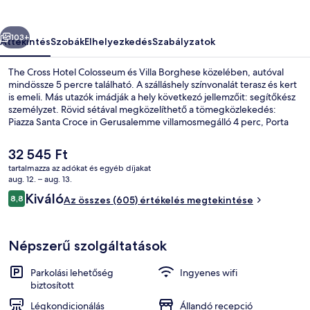
őző
Következő
103+
Áttekintés
Szobák
Elhelyezkedés
Szabályzatok
The Cross Hotel Colosseum és Villa Borghese közelében, autóval
mindössze 5 percre található. A szálláshely színvonalát terasz és kert
is emeli. Más utazók imádják a hely következó jellemzőit: segítőkész
személyzet. Rövid sétával megközelíthető a tömegközlekedés:
Piazza Santa Croce in Gerusalemme villamosmegálló 4 perc, Porta
Maggiore villamosmegálló pedig 5 perc séta.
A
32 545 Ft
jelenlegi
tartalmazza az adókat és egyéb díjakat
ár
aug. 12. – aug. 13.
A szálláshely homlokzata
32 545 Ft
Értékelések
Kiváló
8,8
Az összes (605) értékelés megtekintése
8,8 ennyiből: 10
Népszerű szolgáltatások
Parkolási lehetőség
Ingyenes wifi
biztosított
Légkondicionálás
Állandó recepció