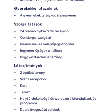
Gyerekekkel utazóknak
A gyermekek tartózkodása ingyenes
Szolgáltatások
24 órában nyitva tartó recepció
Concierge-szolgálat
Kirándulás- és belépőjegy-foglalás
Ingyenes újságok a hallban
Poggyásztárolási lehetőség
Létesítmények
2 épület/torony
Széf a recepción
Kert
Terasz
Helyi érdekeltségű és szervezésű kirándulások és
programok
Dupla üvegezésű ablakok