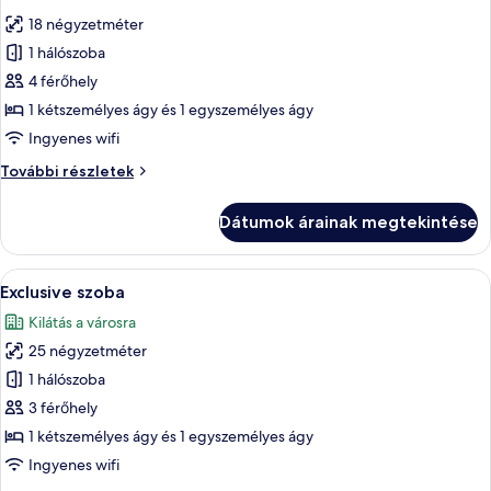
következő
18 négyzetméter
szoba
1 hálószoba
összes
képének
4 férőhely
megtekintése:
1 kétszemélyes ágy és 1 egyszemélyes ágy
Prémium
Ingyenes wifi
szoba
Prémium
További részletek
szoba
további
Dátumok árainak megtekintése
részletei
A
Egy szállodai szoba két ággyal, egy na
9
Exclusive szoba
következő
Kilátás a városra
szoba
25 négyzetméter
összes
képének
1 hálószoba
megtekintése:
3 férőhely
Exclusive
1 kétszemélyes ágy és 1 egyszemélyes ágy
szoba
Ingyenes wifi