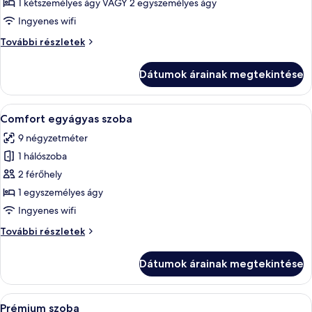
képének
1 kétszemélyes ágy VAGY 2 egyszemélyes ágy
megtekintése:
Ingyenes wifi
Deluxe
Deluxe
További részletek
szoba
szoba
további
Dátumok árainak megtekintése
részletei
A
Egy modern szállodai szoba, amelyben 
7
Comfort egyágyas szoba
következő
9 négyzetméter
szoba
1 hálószoba
összes
képének
2 férőhely
megtekintése:
1 egyszemélyes ágy
Comfort
Ingyenes wifi
egyágyas
Comfort
További részletek
szoba
egyágyas
szoba
Dátumok árainak megtekintése
további
részletei
A
Egy modern szállodai szoba, amelyben eg
8
Prémium szoba