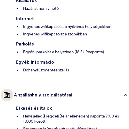
Kisállatok
Háziállat nem vihető
Internet
Ingyenes wifikapcsolat a nyilvános helyiségekben
Ingyenes wifikapcsolat a szobákban
Parkolás
Egyéni parkolás a helyszínen (18 EURnaponta)
Egyéb információ
Dohányfüstmentes szállás
A szálláshely szolgáltatásai
Étkezés és italok
Helyi jellegű reggeli (felár ellenében) naponta 7:00 és
10:00 között
Szobaszerviz (meghatározott időszakban)