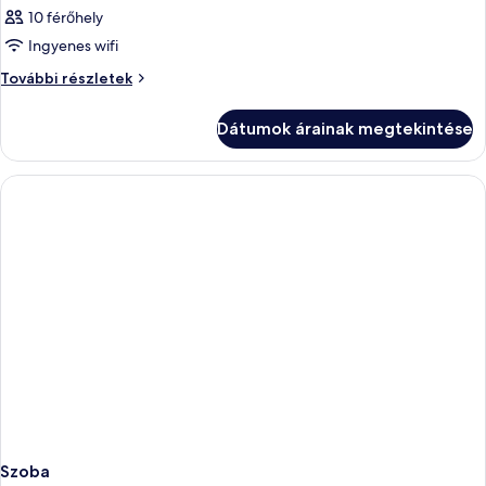
10 férőhely
Ingyenes wifi
Szoba
További részletek
további
részletei
Dátumok árainak megtekintése
Szoba