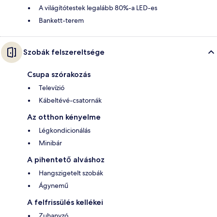
A világítótestek legalább 80%-a LED-es
Bankett-terem
Szobák felszereltsége
Csupa szórakozás
Televízió
Kábeltévé-csatornák
Az otthon kényelme
Légkondicionálás
Minibár
A pihentető alváshoz
Hangszigetelt szobák
Ágynemű
A felfrissülés kellékei
Zuhanyzó