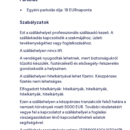
Egyéni parkolás díja: 18 EURnaponta
Szabályzatok
Ezt a szálláshelyet professzionális szállásadó kezeli. A
szálláskiadás kapcsolódik a szakmájához, üzleti
tevékenységéhez vagy foglalkozásához.
A szálláshelyen nincs lift.
A vendégek nyugodtak lehetnek, mert biztonságukról
tűzoltó készülék, füstérzékelő és elsősegély-felszerelés
gondoskodik a helyszínen.
A szálláshelyen hitelkártyával lehet fizetni. Készpénzes
fizetés nem lehetséges.
Elfogadott hitelkártyák: hitelkártyák, hitelkártyák,
hitelkártyák, hitelkártyák
Ezen a szálláshelyen a készpénzes tranzakciók felső határa a
nemzeti törvények miatt 5000 EUR. További részletekért
vegye fel a kapcsolatot a szálláshellyel a foglalási
visszaigazolásban lévő kapcsolatfelvételi adatok
segítségével.