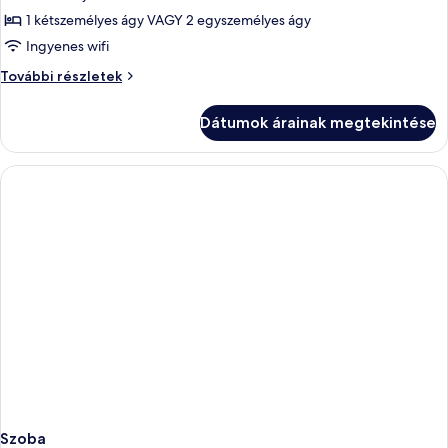
képének
1 kétszemélyes ágy VAGY 2 egyszemélyes ágy
megtekintése:
Ingyenes wifi
Basic
Basic
További részletek
szoba
szoba
további
Dátumok árainak megtekintése
részletei
Szoba