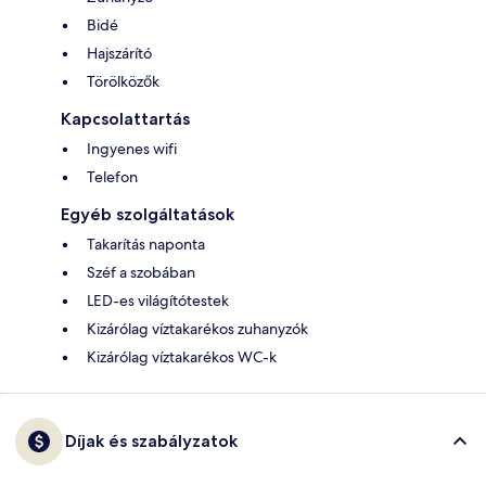
Bidé
Hajszárító
Törölközők
Kapcsolattartás
Ingyenes wifi
Telefon
Egyéb szolgáltatások
Takarítás naponta
Széf a szobában
LED-es világítótestek
Kizárólag víztakarékos zuhanyzók
Kizárólag víztakarékos WC-k
Díjak és szabályzatok