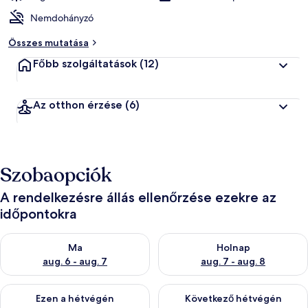
Nemdohányzó
Összes mutatása
Főbb szolgáltatások
(12)
Az otthon érzése
(6)
Szobaopciók
A rendelkezésre állás ellenőrzése ezekre az
időpontokra
A ma esti rendelkezésre állás ellenőrzése: aug. 6 - aug. 7
A holnapi rendelkezésre állás e
Ma
Holnap
aug. 6 - aug. 7
aug. 7 - aug. 8
A mostani hétvégi rendelkezésre állás ellenőrzése: aug. 7 - aug
A következő hétvégi rendelkezé
Ezen a hétvégén
Következő hétvégén