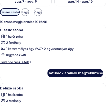
aug. 7 - aug. 9
aug. 14 - aug. 16
Szobákhoz
Összes szoba
1 ágy
2 ágy
rendelkezésre
álló
10 szoba megjelenítése 10 közül
szűrők
A
Egy gondosan megterített ágy, mintás ág
13
Classic szoba
következő
1 hálószoba
szoba
2 férőhely
összes
képének
1 kétszemélyes ágy VAGY 2 egyszemélyes ágy
megtekintése:
Ingyenes wifi
Classic
Classic
További részletek
szoba
szoba
további
Dátumok árainak megtekintése
részletei
A
Egy szállodai szoba, amelyben egy nagy
13
Deluxe szoba
következő
1 hálószoba
szoba
3 férőhely
összes