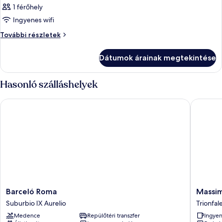
1 férőhely
Ingyenes wifi
Szoba
További részletek
további
részletei
Dátumok árainak megtekintése
Hasonló szálláshelyek
Barceló Roma
Massimi 
Barceló
Massimi
Barceló Roma
Massim
Roma
City
Suburbio IX Aurelio
Trionfal
Suburbio
Garden
Medence
Repülőtéri transzfer
Ingyen
IX
Hotel