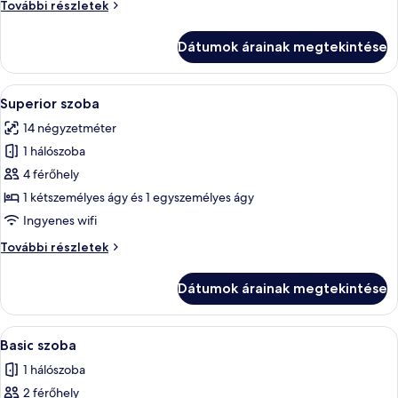
Exclusive
További részletek
szoba
további
Dátumok árainak megtekintése
részletei
A
Egy modern szállodai szoba, amelyben t
10
Superior szoba
következő
14 négyzetméter
szoba
1 hálószoba
összes
képének
4 férőhely
megtekintése:
1 kétszemélyes ágy és 1 egyszemélyes ágy
Superior
Ingyenes wifi
szoba
Superior
További részletek
szoba
további
Dátumok árainak megtekintése
részletei
A
Basic szoba | Minibár, széf a szobában,
6
Basic szoba
következő
1 hálószoba
szoba
2 férőhely
összes