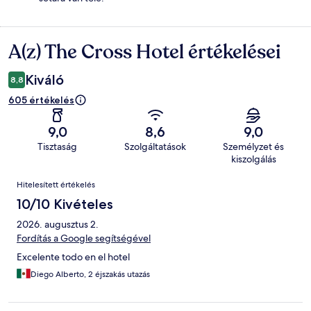
A(z) The Cross Hotel értékelései
Értékelések
Kiváló
8,8
605 értékelés
9,0
8,6
9,0
Tisztaság
Szolgáltatások
Személyzet és
kiszolgálás
Értékelések
Hitelesített értékelés
10/10 Kivételes
2026. augusztus 2.
Fordítás a Google segítségével
Excelente todo en el hotel
Diego Alberto, 2 éjszakás utazás