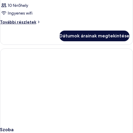
10 férőhely
Ingyenes wifi
Szoba
További részletek
további
részletei
Dátumok árainak megtekintése
Szoba