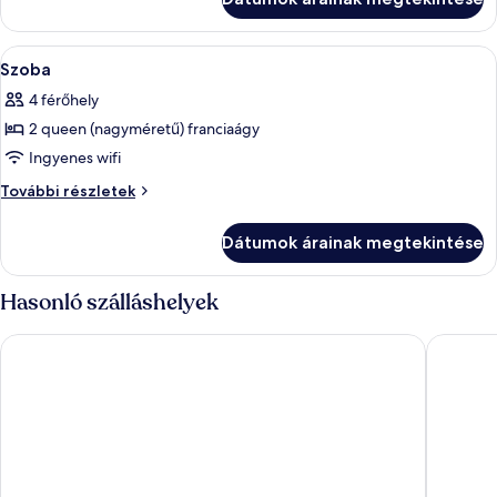
A
Egy modern, kényelmes pihenősarok, a
12
Szoba
következő
4 férőhely
szoba
2 queen (nagyméretű) franciaágy
összes
képének
Ingyenes wifi
megtekintése:
Szoba
További részletek
Szoba
további
részletei
Dátumok árainak megtekintése
Hasonló szálláshelyek
Dorsett Hartamas Kuala Lumpur
Hilton G