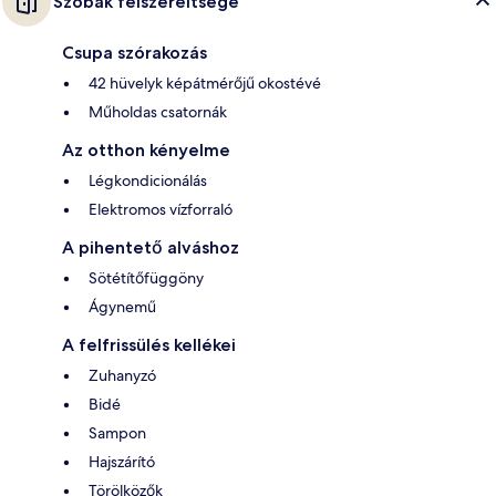
Szobák felszereltsége
Csupa szórakozás
42 hüvelyk képátmérőjű okostévé
Műholdas csatornák
Az otthon kényelme
Légkondicionálás
Elektromos vízforraló
A pihentető alváshoz
Sötétítőfüggöny
Ágynemű
A felfrissülés kellékei
Zuhanyzó
Bidé
Sampon
Hajszárító
Törölközők