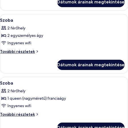
Dátumok árainak megtekintése
A
Egy kétágyas szoba, nagy ablakkal, ahon
6
Szoba
következő
2 férőhely
szoba
2 egyszemélyes ágy
összes
képének
Ingyenes wifi
megtekintése:
Szoba
További részletek
Szoba
további
részletei
Dátumok árainak megtekintése
A
Egy modern szállodai szoba, nagy ablakk
10
Szoba
következő
2 férőhely
szoba
1 queen (nagyméretű) franciaágy
összes
képének
Ingyenes wifi
megtekintése:
Szoba
További részletek
Szoba
további
részletei
Dátumok árainak megtekintése