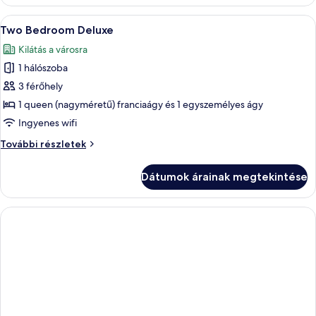
részletei
A
Egy modern szállodai szoba, amelyben eg
5
Two Bedroom Deluxe
következő
Kilátás a városra
szoba
1 hálószoba
összes
képének
3 férőhely
megtekintése:
1 queen (nagyméretű) franciaágy és 1 egyszemélyes ágy
Two
Ingyenes wifi
Bedroom
Two
További részletek
Deluxe
Bedroom
Deluxe
Dátumok árainak megtekintése
további
részletei