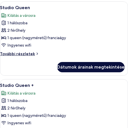
A
Egy modern szállodaszoba, amelyben egy 
5
Studio Queen
következő
Kilátás a városra
szoba
1 hálószoba
összes
képének
2 férőhely
megtekintése:
1 queen (nagyméretű) franciaágy
Studio
Ingyenes wifi
Queen
Studio
További részletek
Queen
további
Dátumok árainak megtekintése
részletei
A
Egy modern szállodaszoba, amelyben eg
5
Studio Queen +
következő
Kilátás a városra
szoba
1 hálószoba
összes
képének
2 férőhely
megtekintése:
1 queen (nagyméretű) franciaágy
Studio
Ingyenes wifi