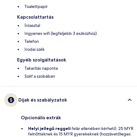
Toalettpapír
Kapcsolattartás
Íróasztal
Ingyenes wifi (legfeljebb 3 eszközhöz)
Telefon
Irodai szék
Egyéb szolgáltatások
Takarítás naponta
Széf a szobában
Díjak és szabályzatok
Opcionális extrák
Helyi jellegű reggeli
felár ellenében kérhető: 25 MYR
felnőtteknek és 15 MYR gyerekeknek (hozzávetőleges