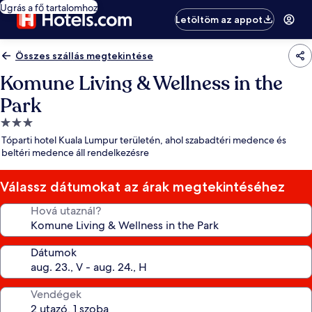
Ugrás a fő tartalomhoz
Letöltöm az appot
Összes szállás megtekintése
Komune Living & Wellness in the
Park
3.0
csillagos
Tóparti hotel Kuala Lumpur területén, ahol szabadtéri medence és
szálláshely
beltéri medence áll rendelkezésre
Válassz dátumokat az árak megtekintéséhez
Hová utaznál?
Dátumok
Vendégek