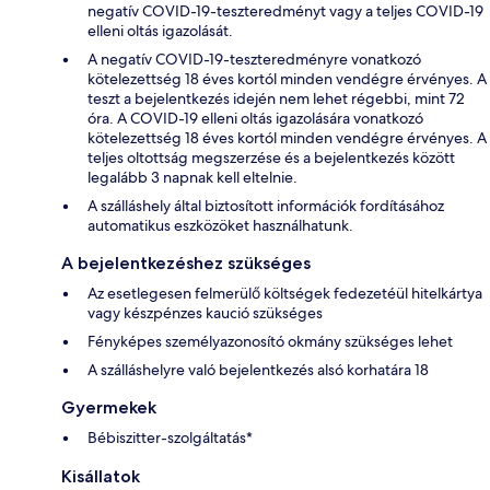
negatív COVID-19-teszteredményt vagy a teljes COVID-19
elleni oltás igazolását.
A negatív COVID-19-teszteredményre vonatkozó
kötelezettség 18 éves kortól minden vendégre érvényes. A
teszt a bejelentkezés idején nem lehet régebbi, mint 72
óra. A COVID-19 elleni oltás igazolására vonatkozó
kötelezettség 18 éves kortól minden vendégre érvényes. A
teljes oltottság megszerzése és a bejelentkezés között
legalább 3 napnak kell eltelnie.
A szálláshely által biztosított információk fordításához
automatikus eszközöket használhatunk.
A bejelentkezéshez szükséges
Az esetlegesen felmerülő költségek fedezetéül hitelkártya
vagy készpénzes kaució szükséges
Fényképes személyazonosító okmány szükséges lehet
A szálláshelyre való bejelentkezés alsó korhatára 18
Gyermekek
Bébiszitter-szolgáltatás*
Kisállatok