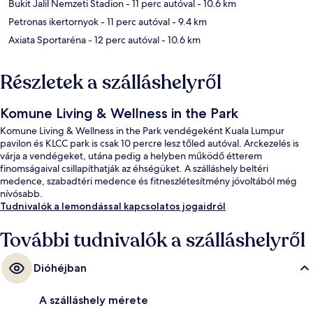
Bukit Jalil Nemzeti Stadion
- 11 perc autóval
- 10.6 km
Petronas ikertornyok
- 11 perc autóval
- 9.4 km
Axiata Sportaréna
- 12 perc autóval
- 10.6 km
Részletek a szálláshelyről
Komune Living & Wellness in the Park
Komune Living & Wellness in the Park vendégeként Kuala Lumpur
pavilon és KLCC park is csak 10 percre lesz tőled autóval. Arckezelés is
várja a vendégeket, utána pedig a helyben működő étterem
finomságaival csillapíthatják az éhségüket. A szálláshely beltéri
medence, szabadtéri medence és fitneszlétesítmény jóvoltából még
nívósabb.
Tudnivalók a lemondással kapcsolatos jogaidról
További tudnivalók a szálláshelyről
Dióhéjban
A szálláshely mérete