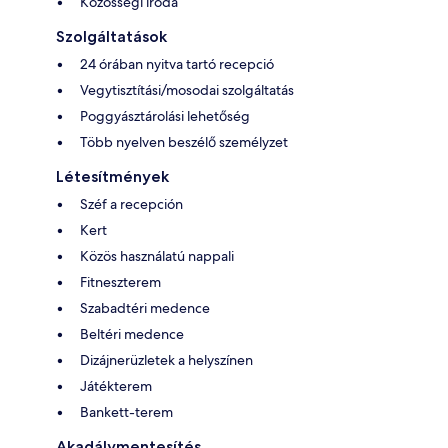
Közösségi iroda
Szolgáltatások
24 órában nyitva tartó recepció
Vegytisztítási/mosodai szolgáltatás
Poggyásztárolási lehetőség
Több nyelven beszélő személyzet
Létesítmények
Széf a recepción
Kert
Közös használatú nappali
Fitneszterem
Szabadtéri medence
Beltéri medence
Dizájnerüzletek a helyszínen
Játékterem
Bankett-terem
Akadálymentesítés