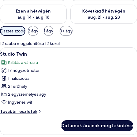
A mostani hétvégi rendelkezésre állás ellenőrzése: aug. 14 - au
A következő hétvégi rendelkezé
Ezen a hétvégén
Következő hétvégén
aug. 14 - aug. 16
aug. 21 - aug. 23
Szobákhoz
Összes szoba
2 ágy
1 ágy
3+ ágy
rendelkezésre
álló
12 szoba megjelenítése 12 közül
szűrők
A
Egy kétágyas szoba, íróasztallal és szé
4
Studio Twin
következő
Kilátás a városra
szoba
17 négyzetméter
összes
képének
1 hálószoba
megtekintése:
2 férőhely
Studio
2 egyszemélyes ágy
Twin
Ingyenes wifi
Studio
További részletek
Twin
további
Dátumok árainak megtekintése
részletei