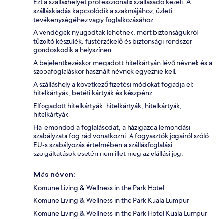
Ezt a szálláshelyet professzionális szállásadó kezeli. A
szálláskiadás kapcsolódik a szakmájához, üzleti
tevékenységéhez vagy foglalkozásához.
A vendégek nyugodtak lehetnek, mert biztonságukról
tűzoltó készülék, füstérzékelő és biztonsági rendszer
gondoskodik a helyszínen.
A bejelentkezéskor megadott hitelkártyán lévő névnek és a
szobafoglaláskor használt névnek egyeznie kell.
A szálláshely a következő fizetési módokat fogadja el:
hitelkártyák, betéti kártyák és készpénz.
Elfogadott hitelkártyák: hitelkártyák, hitelkártyák,
hitelkártyák
Ha lemondod a foglalásodat, a házigazda lemondási
szabályzata fog rád vonatkozni. A fogyasztók jogairól szóló
EU-s szabályozás értelmében a szállásfoglalási
szolgáltatások esetén nem illet meg az elállási jog.
Más néven:
Komune Living & Wellness in the Park Hotel
Komune Living & Wellness in the Park Kuala Lumpur
Komune Living & Wellness in the Park Hotel Kuala Lumpur