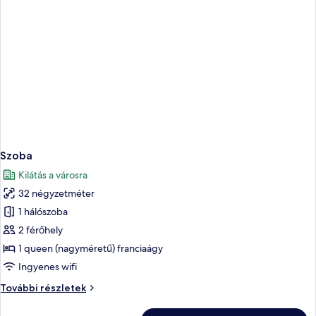
Szoba
Kilátás a városra
32 négyzetméter
1 hálószoba
2 férőhely
1 queen (nagyméretű) franciaágy
Ingyenes wifi
Szoba
További részletek
további
részletei