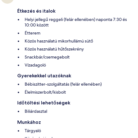
Étkezés és italok
Helyi jellegű reggeli (felár ellenében) naponta 7:30 és
10:00 között
Étterem
Közös használatú mikorhullámú sütő
Közös használatú hűtőszekrény
Snackbár/csemegebolt
Vízadagoló
Gyerekekkel utazóknak
Bébiszitter-szolgáltatás (felár ellenében)
Élelmiszerbolt/kisbolt
Időtöltési lehetőségek
Biliárdasztal
Munkához
Tárgyaló