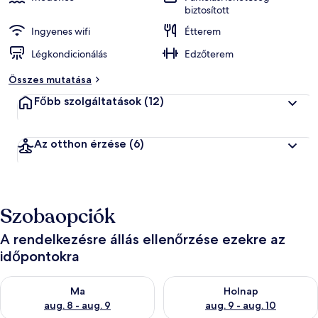
biztosított
Ingyenes wifi
Étterem
Légkondicionálás
Edzőterem
Összes mutatása
Főbb szolgáltatások
(12)
Az otthon érzése
(6)
Szobaopciók
A rendelkezésre állás ellenőrzése ezekre az
időpontokra
A ma esti rendelkezésre állás ellenőrzése: aug. 8 - aug. 9
A holnapi rendelkezésre állás e
Ma
Holnap
aug. 8 - aug. 9
aug. 9 - aug. 10