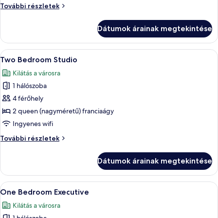
Queen
Studio
További részletek
+
Queen
+
Dátumok árainak megtekintése
további
részletei
A
Egy modern szállodai szoba két ággyal,
3
Two Bedroom Studio
következő
Kilátás a városra
szoba
1 hálószoba
összes
képének
4 férőhely
megtekintése:
2 queen (nagyméretű) franciaágy
Two
Ingyenes wifi
Bedroom
Two
További részletek
Studio
Bedroom
Studio
Dátumok árainak megtekintése
további
részletei
A
Egy szállodai szoba, amelyben egy nagy 
4
One Bedroom Executive
következő
Kilátás a városra
szoba