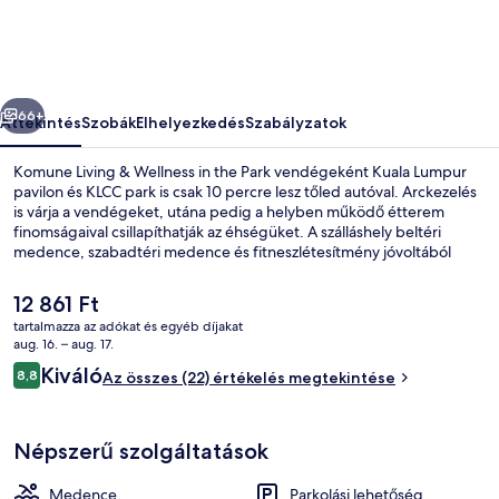
in
the
Park
őző
Következő
képgalériája
66+
Áttekintés
Szobák
Elhelyezkedés
Szabályzatok
Komune Living & Wellness in the Park vendégeként Kuala Lumpur
pavilon és KLCC park is csak 10 percre lesz tőled autóval. Arckezelés
is várja a vendégeket, utána pedig a helyben működő étterem
finomságaival csillapíthatják az éhségüket. A szálláshely beltéri
medence, szabadtéri medence és fitneszlétesítmény jóvoltából
még nívósabb.
A
12 861 Ft
jelenlegi
tartalmazza az adókat és egyéb díjakat
ár
aug. 16. – aug. 17.
Beltéri medence, szabadtéri medence
12 861 Ft
Értékelések
Kiváló
8,8
Az összes (22) értékelés megtekintése
8,8 ennyiből: 10
Népszerű szolgáltatások
Medence
Parkolási lehetőség