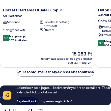
Dorsett
Hilton
Dorsett Hartamas Kuala Lumpur
Hilton
Hartamas
Garden
Abdul 
Sri Hartamas
Kuala
Inn
Chow Ki
Medence
Parkolási lehetőség
Lumpur
Kuala
biztosított
Sri
Lumpur
Parkol
Ingyenes wifi
Étterem
biztosí
Hartamas
Jalan
Étter
8.0
Nagyon jó
Tuanku
8,0
ennyiből:
357 értékelés
Abdul
8.0
Nag
8,0
10,
Rahman
ennyiből
807 
Nagyon
North
10,
Az
15 283 Ft
jó,
Chow
Nagyon
ár
357
Kit
jó,
tartalmazza az adókat és egyéb díjakat
15 283 Ft
értékelés
aug. 23. – aug. 24.
807
értékelé
Hasonló szálláshelyek összehasonlítása
Jelentkezz be a jogosul kedvezményekért és extrákért. Több
kalandért több jutalom jár!
Bejelentkezés
Ingyenes regisztráció