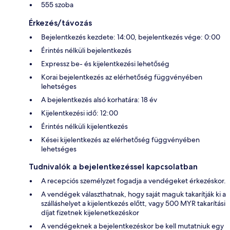
555 szoba
Érkezés/távozás
Bejelentkezés kezdete: 14:00, bejelentkezés vége: 0:00
Érintés nélküli bejelentkezés
Expressz be- és kijelentkezési lehetőség
Korai bejelentkezés az elérhetőség függvényében
lehetséges
A bejelentkezés alsó korhatára: 18 év
Kijelentkezési idő: 12:00
Érintés nélküli kijelentkezés
Kései kijelentkezés az elérhetőség függvényében
lehetséges
Tudnivalók a bejelentkezéssel kapcsolatban
A recepciós személyzet fogadja a vendégeket érkezéskor.
A vendégek választhatnak, hogy saját maguk takarítják ki a
szálláshelyet a kijelentkezés előtt, vagy 500 MYR takarítási
díjat fizetnek kijelenetkezéskor
A vendégeknek a bejelentkezéskor be kell mutatniuk egy