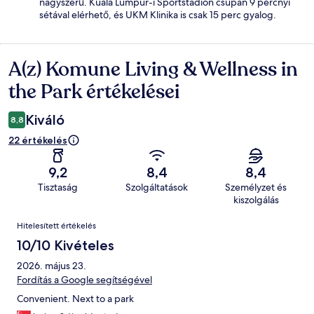
nagyszerű. Kuala Lumpur-i Sportstadion csupán 9 percnyi
sétával elérhető, és UKM Klinika is csak 15 perc gyalog.
A(z) Komune Living & Wellness in
Értékelések
the Park értékelései
Kiváló
8,8
22 értékelés
9,2
8,4
8,4
Tisztaság
Szolgáltatások
Személyzet és
kiszolgálás
Értékelések
Hitelesített értékelés
10/10 Kivételes
2026. május 23.
Fordítás a Google segítségével
Convenient. Next to a park