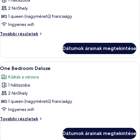
1 hálószoba
összes
képének
2 férőhely
megtekintése:
1 queen (nagyméretű) franciaágy
One
Ingyenes wifi
Bedroom
One
További részletek
Executive
Bedroom
Executive
Dátumok árainak megtekintése
további
részletei
A
Egy szállodai szoba, amelyben található
4
One Bedroom Deluxe
következő
Kilátás a városra
szoba
1 hálószoba
összes
képének
2 férőhely
megtekintése:
1 queen (nagyméretű) franciaágy
One
Ingyenes wifi
Bedroom
One
További részletek
Deluxe
Bedroom
Deluxe
Dátumok árainak megtekintése
további