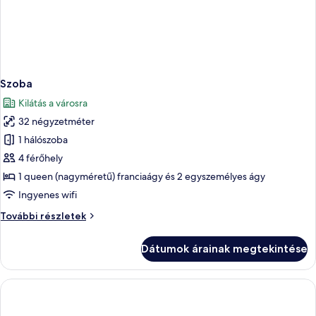
Szoba
Kilátás a városra
32 négyzetméter
1 hálószoba
4 férőhely
1 queen (nagyméretű) franciaágy és 2 egyszemélyes ágy
Ingyenes wifi
Szoba
További részletek
további
részletei
Dátumok árainak megtekintése