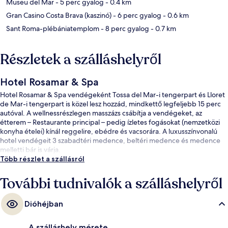
Museu del Mar
- 5 perc gyalog
- 0.4 km
Gran Casino Costa Brava (kaszinó)
- 6 perc gyalog
- 0.6 km
Sant Roma-plébániatemplom
- 8 perc gyalog
- 0.7 km
Részletek a szálláshelyről
Hotel Rosamar & Spa
Hotel Rosamar & Spa vendégeként Tossa del Mar-i tengerpart és Lloret
de Mar-i tengerpart is közel lesz hozzád, mindkettő legfeljebb 15 perc
autóval. A wellnessrészlegen masszázs csábítja a vendégeket, az
étterem – Restaurante principal – pedig ízletes fogásokat (nemzetközi
konyha ételei) kínál reggelire, ebédre és vacsorára. A luxusszínvonalú
hotel vendégeit 3 szabadtéri medence, beltéri medence és medence
melletti bár is várja.
Több részlet a szállásról
További tudnivalók a szálláshelyről
Dióhéjban
A szálláshely mérete