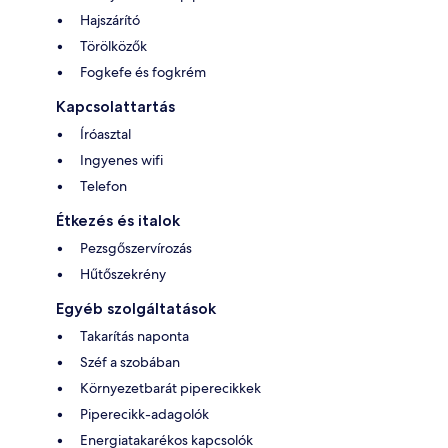
Hajszárító
Törölközők
Fogkefe és fogkrém
Kapcsolattartás
Íróasztal
Ingyenes wifi
Telefon
Étkezés és italok
Pezsgőszervírozás
Hűtőszekrény
Egyéb szolgáltatások
Takarítás naponta
Széf a szobában
Környezetbarát piperecikkek
Piperecikk-adagolók
Energiatakarékos kapcsolók