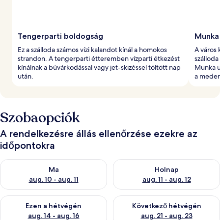
Tengerparti boldogság
Munka 
Ez a szálloda számos vízi kalandot kínál a homokos
A város 
strandon. A tengerparti étteremben vízparti étkezést
szálloda
kínálnak a búvárkodással vagy jet-skizéssel töltött nap
Munka ut
után.
a medenc
Szobaopciók
A rendelkezésre állás ellenőrzése ezekre az
időpontokra
A ma esti rendelkezésre állás ellenőrzése: aug. 10 - aug. 11
A holnapi rendelkezésre állás e
Ma
Holnap
aug. 10 - aug. 11
aug. 11 - aug. 12
A mostani hétvégi rendelkezésre állás ellenőrzése: aug. 14 - au
A következő hétvégi rendelkezé
Ezen a hétvégén
Következő hétvégén
aug. 14 - aug. 16
aug. 21 - aug. 23