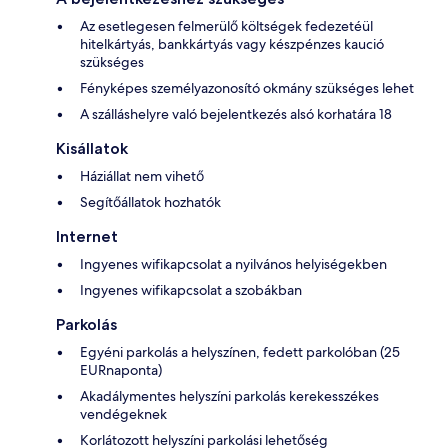
Az esetlegesen felmerülő költségek fedezetéül
hitelkártyás, bankkártyás vagy készpénzes kaució
szükséges
Fényképes személyazonosító okmány szükséges lehet
A szálláshelyre való bejelentkezés alsó korhatára 18
Kisállatok
Háziállat nem vihető
Segítőállatok hozhatók
Internet
Ingyenes wifikapcsolat a nyilvános helyiségekben
Ingyenes wifikapcsolat a szobákban
Parkolás
Egyéni parkolás a helyszínen, fedett parkolóban (25
EURnaponta)
Akadálymentes helyszíni parkolás kerekesszékes
vendégeknek
Korlátozott helyszíni parkolási lehetőség