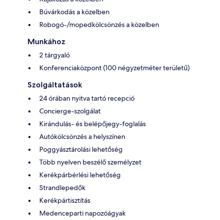
Búvárkodás a közelben
Robogó-/mopedkölcsönzés a közelben
Munkához
2 tárgyaló
Konferenciaközpont (100 négyzetméter területű)
Szolgáltatások
24 órában nyitva tartó recepció
Concierge-szolgálat
Kirándulás- és belépőjegy-foglalás
Autókölcsönzés a helyszínen
Poggyásztárolási lehetőség
Több nyelven beszélő személyzet
Kerékpárbérlési lehetőség
Strandlepedők
Kerékpártisztítás
Medenceparti napozóágyak