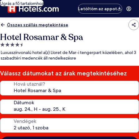
Ugrás a fő tartalomhoz
Letöltöm az appot
Összes szállás megtekintése
Hotel Rosamar & Spa
4.5
csillagos
Luxusszínvonalú hotel a(z) Lloret de Mar-i tengerpart közelében, ahol 3
szálláshely
szabadtéri medencék áll rendelkezésre
Válassz dátumokat az árak megtekintéséhez
Hová utaznál?
Dátumok
Vendégek