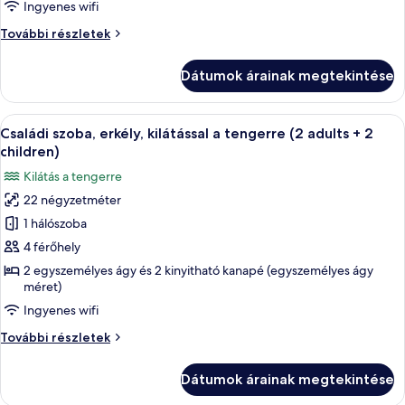
vagy
Ingyenes wifi
két
Szoba
További részletek
külön
kétszemélyes
ággyal,
vagy
Dátumok árainak megtekintése
két
erkély,
külön
kilátással
ággyal,
A
Egy szállodai szoba, amelyben található
a
7
erkély,
Családi szoba, erkély, kilátással a tengerre (2 adults + 2
következő
tengerre
kilátással
children)
a
szoba
Kilátás a tengerre
tengerre
összes
további
22 négyzetméter
képének
részletei
1 hálószoba
megtekintése:
Családi
4 férőhely
szoba,
2 egyszemélyes ágy és 2 kinyitható kanapé (egyszemélyes ágy
méret)
erkély,
kilátással
Ingyenes wifi
a
Családi
További részletek
tengerre
szoba,
erkély,
(2
Dátumok árainak megtekintése
kilátással
adults
a