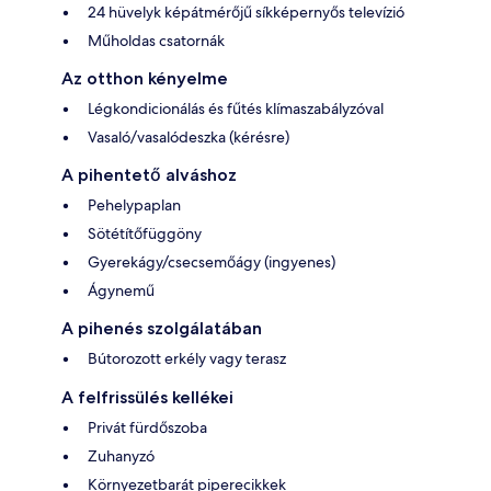
24 hüvelyk képátmérőjű síkképernyős televízió
Műholdas csatornák
Az otthon kényelme
Légkondicionálás és fűtés klímaszabályzóval
Vasaló/vasalódeszka (kérésre)
A pihentető alváshoz
Pehelypaplan
Sötétítőfüggöny
Gyerekágy/csecsemőágy (ingyenes)
Ágynemű
A pihenés szolgálatában
Bútorozott erkély vagy terasz
A felfrissülés kellékei
Privát fürdőszoba
Zuhanyzó
Környezetbarát piperecikkek