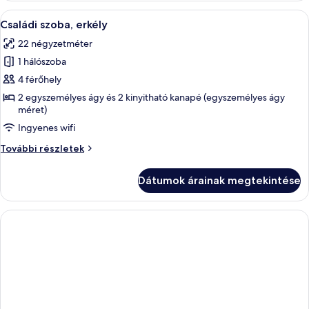
+
tengerre
A
Egy szállodai szoba, amelyben található
2
5
(2
Családi szoba, erkély
következő
adults
children)
22 négyzetméter
+
szoba
2
1 hálószoba
összes
children)
képének
4 férőhely
további
megtekintése:
részletei
2 egyszemélyes ágy és 2 kinyitható kanapé (egyszemélyes ágy
méret)
Családi
szoba,
Ingyenes wifi
erkély
Családi
További részletek
szoba,
erkély
Dátumok árainak megtekintése
további
részletei