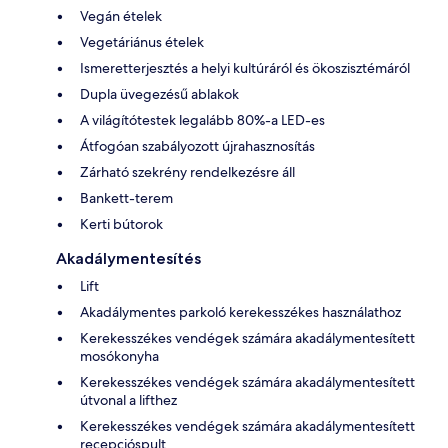
Vegán ételek
Vegetáriánus ételek
Ismeretterjesztés a helyi kultúráról és ökoszisztémáról
Dupla üvegezésű ablakok
A világítótestek legalább 80%-a LED-es
Átfogóan szabályozott újrahasznosítás
Zárható szekrény rendelkezésre áll
Bankett-terem
Kerti bútorok
Akadálymentesítés
Lift
Akadálymentes parkoló kerekesszékes használathoz
Kerekesszékes vendégek számára akadálymentesített
mosókonyha
Kerekesszékes vendégek számára akadálymentesített
útvonal a lifthez
Kerekesszékes vendégek számára akadálymentesített
recepcióspult