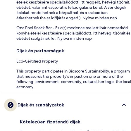
ételek készítésére specializálódott. Itt reggelit, hétvégi tízórait,
ebédet, valamint vacsorát is felszolgálásra kerül. A vendégek
italokat rendelhetnek a bárpultnál, és a szabadban
étkezhetnek (ha az időjárás engedi). Nyitva minden nap
Ona Pool Snack Bar - Ez a(z) medence melletti bár nemzetközi
konyha ételei készítésére specializálódott. Itt hétvégi tízórait és
ebédet szolgálnak fel. Nyitva minden nap
Díjak és partnerségek
Eco-Certified Property
This property participates in Bioscore Sustainability, a program
that measures the property's impact on one or more of the
following: environment, community, cultural-heritage, the local
economy.
Díjak és szabályzatok
Kötelezően fizetendő díjak