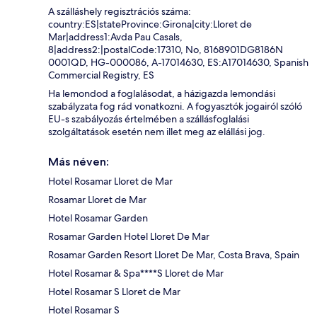
A szálláshely regisztrációs száma:
country:ES|stateProvince:Girona|city:Lloret de
Mar|address1:Avda Pau Casals,
8|address2:|postalCode:17310, No, 8168901DG8186N
0001QD, HG-000086, A-17014630, ES:A17014630, Spanish
Commercial Registry, ES
Ha lemondod a foglalásodat, a házigazda lemondási
szabályzata fog rád vonatkozni. A fogyasztók jogairól szóló
EU-s szabályozás értelmében a szállásfoglalási
szolgáltatások esetén nem illet meg az elállási jog.
Más néven:
Hotel Rosamar Lloret de Mar
Rosamar Lloret de Mar
Hotel Rosamar Garden
Rosamar Garden Hotel Lloret De Mar
Rosamar Garden Resort Lloret De Mar, Costa Brava, Spain
Hotel Rosamar & Spa****S Lloret de Mar
Hotel Rosamar S Lloret de Mar
Hotel Rosamar S