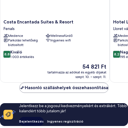
Costa
Hotel
Costa Encantada Suites & Resort
Hotel 
Encantada
Lloret
Fenals
Lloret v
Suites
Santa
Medence
Wellnessfürdő
Mede
&
Rosa
Parkolási lehetőség
Ingyenes wifi
Parkol
Resort
by
biztosított
biztosí
Fenals
Pierre
8.8
8.2
Kiváló
&
Nag
8,8
8,2
ennyiből:
ennyiből
1 003 értékelés
Vacance
195 é
10,
10,
Lloret
Az
54 821 Ft
Kiváló,
Nagyon
városkö
ár
1 003
jó,
tartalmazza az adókat és egyéb díjakat
54 821 Ft
szept. 10. – szept. 11.
értékelés
195
értékelé
Hasonló szálláshelyek összehasonlítása
Jelentkezz be a jogosul kedvezményekért és extrákért. Több
kalandért több jutalom jár!
Bejelentkezés
Ingyenes regisztráció