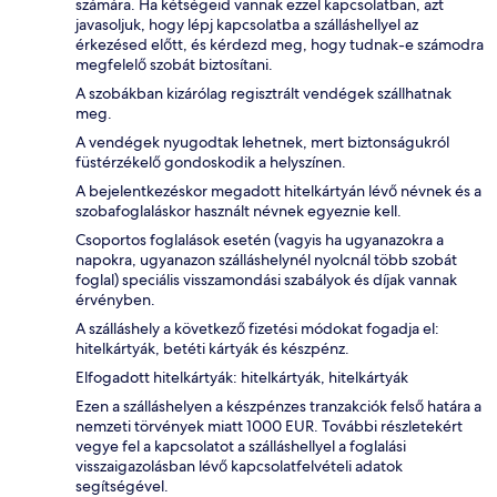
számára. Ha kétségeid vannak ezzel kapcsolatban, azt
javasoljuk, hogy lépj kapcsolatba a szálláshellyel az
érkezésed előtt, és kérdezd meg, hogy tudnak-e számodra
megfelelő szobát biztosítani.
A szobákban kizárólag regisztrált vendégek szállhatnak
meg.
A vendégek nyugodtak lehetnek, mert biztonságukról
füstérzékelő gondoskodik a helyszínen.
A bejelentkezéskor megadott hitelkártyán lévő névnek és a
szobafoglaláskor használt névnek egyeznie kell.
Csoportos foglalások esetén (vagyis ha ugyanazokra a
napokra, ugyanazon szálláshelynél nyolcnál több szobát
foglal) speciális visszamondási szabályok és díjak vannak
érvényben.
A szálláshely a következő fizetési módokat fogadja el:
hitelkártyák, betéti kártyák és készpénz.
Elfogadott hitelkártyák: hitelkártyák, hitelkártyák
Ezen a szálláshelyen a készpénzes tranzakciók felső határa a
nemzeti törvények miatt 1000 EUR. További részletekért
vegye fel a kapcsolatot a szálláshellyel a foglalási
visszaigazolásban lévő kapcsolatfelvételi adatok
segítségével.