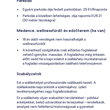
Parkolás
Egyéni parkolás díja fedett parkolóban: 25 EURnaponta
Parkolás a közelben lehetséges, díja naponta EUR 21
(30 méter távolságra)
Medence, wellnessfürdő és edzőterem (ha van)
18 év alatti vendégek nem használhatják a
wellnessfürdőt
A következő szolgáltatás csak előzetes foglalással
vehető igénybe: masszázs. A foglaláshoz még érkezés
előtt vedd fel a kapcsolatot a szálláshely munkatársaival
a foglalási visszaigazolásban található telefonszámon.
Szabályzatok
Ezt a szálláshelyet professzionális szállásadó kezeli. A
szálláskiadás kapcsolódik a szakmájához, üzleti
tevékenységéhez vagy foglalkozásához.
Ez a szálláshely olyan szabadtéri területekkel – például
erkélyekkel, belső udvarokkal és teraszokkal – rendelkezik,
amelyek nem feltétlenül biztonságosak a gyerekek