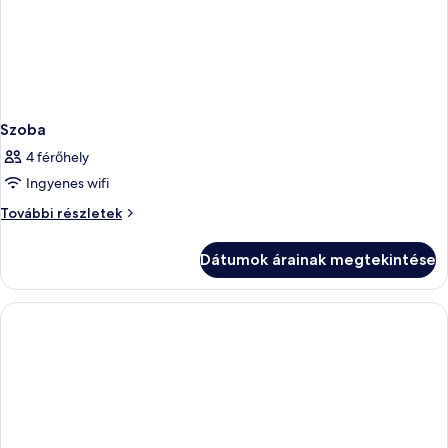
Szoba
4 férőhely
Ingyenes wifi
Szoba
További részletek
további
részletei
Dátumok árainak megtekintése