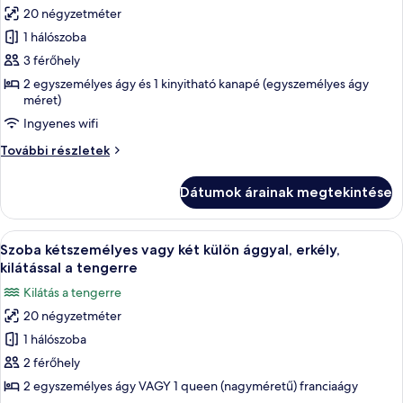
20 négyzetméter
összes
képének
1 hálószoba
megtekintése:
3 férőhely
Szoba
2 egyszemélyes ágy és 1 kinyitható kanapé (egyszemélyes ágy
két
méret)
külön
Ingyenes wifi
ággyal,
Szoba
További részletek
erkély
két
(2
külön
Dátumok árainak megtekintése
ággyal,
adults
erkély
+
(2
A
Egy szállodai szoba, amelyben található
1
6
adults
Szoba kétszemélyes vagy két külön ággyal, erkély,
következő
+
child)
kilátással a tengerre
1
szoba
Kilátás a tengerre
child)
összes
további
20 négyzetméter
képének
részletei
1 hálószoba
megtekintése:
Szoba
2 férőhely
kétszemélyes
2 egyszemélyes ágy VAGY 1 queen (nagyméretű) franciaágy