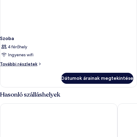
Szoba
4 férőhely
Ingyenes wifi
Szoba
További részletek
további
részletei
Dátumok árainak megtekintése
Hasonló szálláshelyek
Costa Encantada Suites & Resort
Hotel Ll