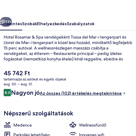
őző
Következő
77+
Áttekintés
Szobák
Elhelyezkedés
Szabályzatok
Hotel Rosamar & Spa vendégeként Tossa del Mar-i tengerpart és
Lloret de Mar-i tengerpart is közel lesz hozzád, mindkettő legfeljebb
15 perc autóval. A wellnessrészlegen masszázs csábítja a
vendégeket, az étterem – Restaurante principal – pedig ízletes
fogásokat (nemzetközi konyha ételei) kínál reggelire, ebédre és
vacsorára. A luxusszínvonalú hotel vendégeit 3 szabadtéri medence,
beltéri medence és medence melletti bár is várja.
A
45 742 Ft
jelenlegi
tartalmazza az adókat és egyéb díjakat
ár
aug. 30. – aug. 31.
Beltéri medence, 3 szabadtéri meden
45 742 Ft
Értékelések
Nagyon jó
8,0
Az összes (102) értékelés megtekintése
8,0 ennyiből: 10
Népszerű szolgáltatások
Medence
Wellnessfürdő
Parkolási lehetőség
Ingyenes wifi