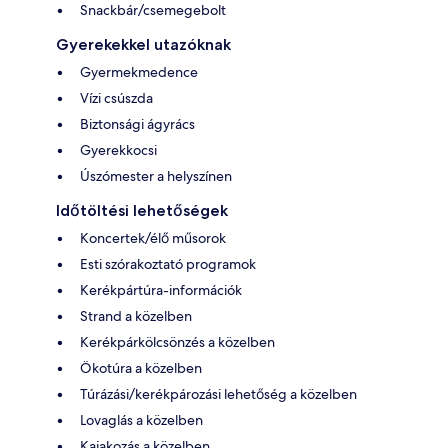
Snackbár/csemegebolt
Gyerekekkel utazóknak
Gyermekmedence
Vízi csúszda
Biztonsági ágyrács
Gyerekkocsi
Úszómester a helyszínen
Időtöltési lehetőségek
Koncertek/élő műsorok
Esti szórakoztató programok
Kerékpártúra-információk
Strand a közelben
Kerékpárkölcsönzés a közelben
Ökotúra a közelben
Túrázási/kerékpározási lehetőség a közelben
Lovaglás a közelben
Kajakozás a közelben