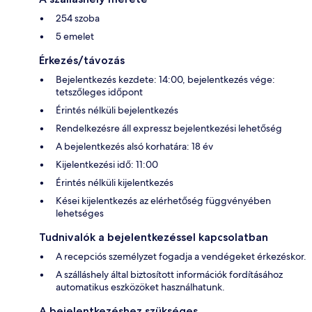
254 szoba
5 emelet
Érkezés/távozás
Bejelentkezés kezdete: 14:00, bejelentkezés vége:
tetszőleges időpont
Érintés nélküli bejelentkezés
Rendelkezésre áll expressz bejelentkezési lehetőség
A bejelentkezés alsó korhatára: 18 év
Kijelentkezési idő: 11:00
Érintés nélküli kijelentkezés
Kései kijelentkezés az elérhetőség függvényében
lehetséges
Tudnivalók a bejelentkezéssel kapcsolatban
A recepciós személyzet fogadja a vendégeket érkezéskor.
A szálláshely által biztosított információk fordításához
automatikus eszközöket használhatunk.
A bejelentkezéshez szükséges