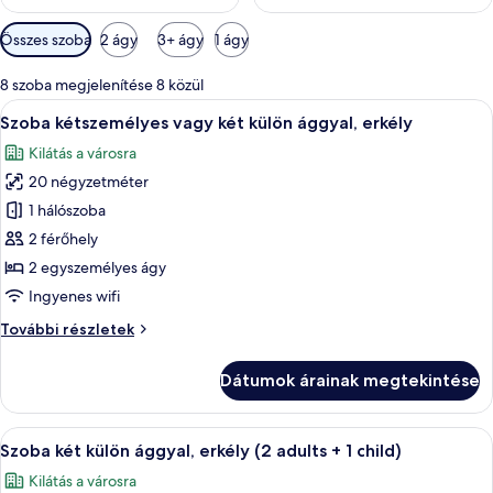
Szobákhoz
Összes szoba
2 ágy
3+ ágy
1 ágy
rendelkezésre
álló
8 szoba megjelenítése 8 közül
szűrők
A
Egy szállodai szoba két ággyal, egy gy
7
Szoba kétszemélyes vagy két külön ággyal, erkély
következő
Kilátás a városra
szoba
20 négyzetméter
összes
képének
1 hálószoba
megtekintése:
2 férőhely
Szoba
2 egyszemélyes ágy
kétszemélyes
Ingyenes wifi
vagy
Szoba
További részletek
két
kétszemélyes
külön
vagy
Dátumok árainak megtekintése
ággyal,
két
külön
erkély
ággyal,
A
Egy kétágyas szoba, íróasztallal, székke
6
erkély
Szoba két külön ággyal, erkély (2 adults + 1 child)
következő
további
Kilátás a városra
részletei
szoba