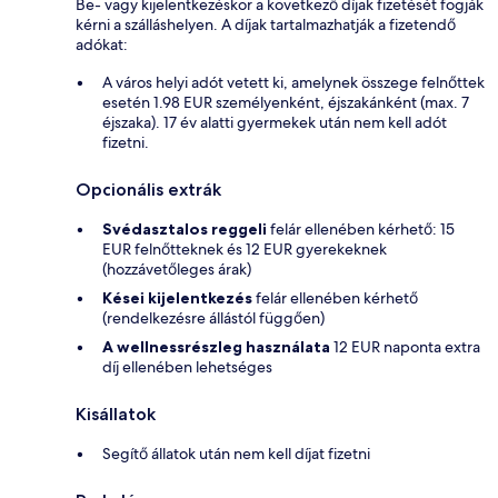
Be- vagy kijelentkezéskor a következő díjak fizetését fogják
kérni a szálláshelyen. A díjak tartalmazhatják a fizetendő
adókat:
A város helyi adót vetett ki, amelynek összege felnőttek
esetén 1.98 EUR személyenként, éjszakánként (max. 7
éjszaka). 17 év alatti gyermekek után nem kell adót
fizetni.
Opcionális extrák
Svédasztalos reggeli
felár ellenében kérhető: 15
EUR felnőtteknek és 12 EUR gyerekeknek
(hozzávetőleges árak)
Kései kijelentkezés
felár ellenében kérhető
(rendelkezésre állástól függően)
A wellnessrészleg használata
12 EUR naponta extra
díj ellenében lehetséges
Kisállatok
Segítő állatok után nem kell díjat fizetni