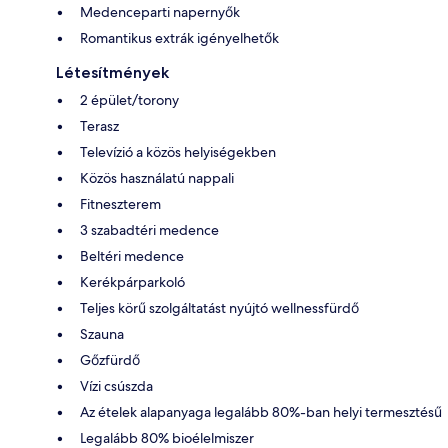
Medenceparti napernyők
Romantikus extrák igényelhetők
Létesítmények
2 épület/torony
Terasz
Televízió a közös helyiségekben
Közös használatú nappali
Fitneszterem
3 szabadtéri medence
Beltéri medence
Kerékpárparkoló
Teljes körű szolgáltatást nyújtó wellnessfürdő
Szauna
Gőzfürdő
Vízi csúszda
Az ételek alapanyaga legalább 80%-ban helyi termesztésű
Legalább 80% bioélelmiszer