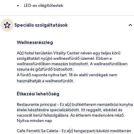
LED-es világítótestek
Speciális szolgáltatások
Wellnessrészleg
A(z) hotel területén Vitality Center néven egy teljes körű
szolgáltatást nyújtó wellnessfürdő üzemel. Ebben a
wellnessfürdőben masszázs biztosított. A wellnessfürdőben
szauna és gőzfürdő biztosított.
A fürdő naponta nyitva tart. 18 év alatti vendégek nem
használhatják a wellnessfürdőt.
Étkezési lehetőség
Restaurante principal - Ez a(z) büféétterem nemzetközi konyha
ételei készítésére specializálódott. Itt reggelit, ebédet és
vacsorát kerül felszolgálásra. Az étterem medencére néző.
Nyitva minden nap
Cafe Ferretti Sa Caleta - Ez a(z) tengerparti kávézó mediterrán