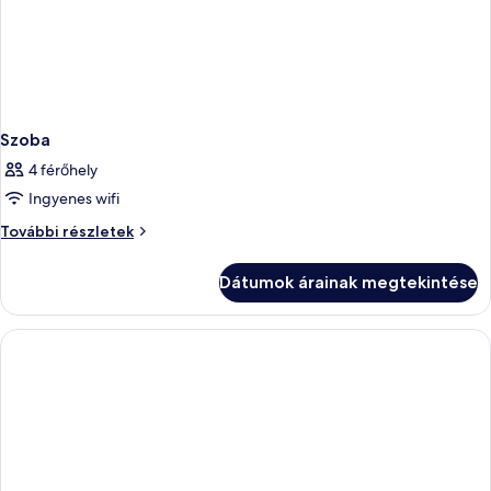
Szoba
4 férőhely
Ingyenes wifi
Szoba
További részletek
további
részletei
Dátumok árainak megtekintése