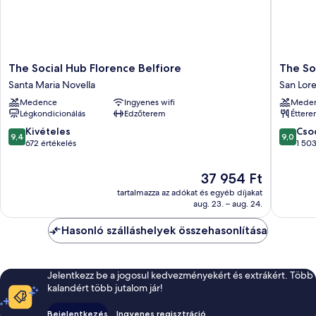
The
The
The Social Hub Florence Belfiore
The So
Social
Social
Santa Maria Novella
San Lor
Hub
Hub
Medence
Ingyenes wifi
Mede
Florence
Florenc
Légkondicionálás
Edzőterem
Étter
Belfiore
Lavagnin
Santa
San
9.4
9.0
Kivételes
Cso
9,4
9,0
Maria
Lorenzo
ennyiből:
ennyiből
672 értékelés
1 503
Novella
10,
10,
Kivételes,
Csodálat
Az
37 954 Ft
672
1 503
ár
tartalmazza az adókat és egyéb díjakat
értékelés
értékelé
37 954 Ft
aug. 23. – aug. 24.
Hasonló szálláshelyek összehasonlítása
Jelentkezz be a jogosul kedvezményekért és extrákért. Több
kalandért több jutalom jár!
Bejelentkezés
Ingyenes regisztráció