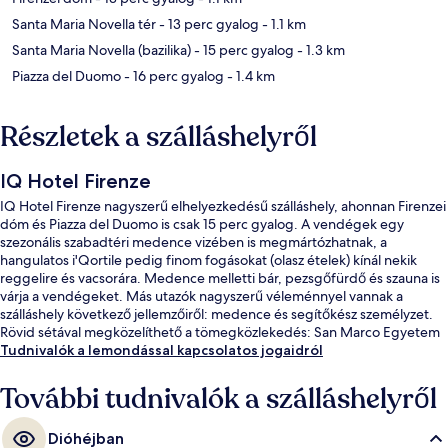
Santa Maria Novella tér
- 13 perc gyalog
- 1.1 km
Santa Maria Novella (bazilika)
- 15 perc gyalog
- 1.3 km
Piazza del Duomo
- 16 perc gyalog
- 1.4 km
Részletek a szálláshelyről
IQ Hotel Firenze
IQ Hotel Firenze nagyszerű elhelyezkedésű szálláshely, ahonnan Firenzei
dóm és Piazza del Duomo is csak 15 perc gyalog. A vendégek egy
szezonális szabadtéri medence vizében is megmártózhatnak, a
hangulatos i'Qortile pedig finom fogásokat (olasz ételek) kínál nekik
reggelire és vacsorára. Medence melletti bár, pezsgőfürdő és szauna is
várja a vendégeket. Más utazók nagyszerű véleménnyel vannak a
szálláshely következő jellemzőiről: medence és segítőkész személyzet.
Rövid sétával megközelíthető a tömegközlekedés: San Marco Egyetem
villamosmegálló 5 perc, Strozzi - Fallaci villamosmegálló pedig 13 perc
Tudnivalók a lemondással kapcsolatos jogaidról
séta.
További tudnivalók a szálláshelyről
Dióhéjban