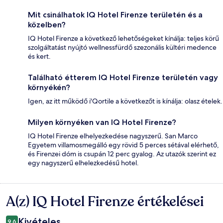
Mit csinálhatok IQ Hotel Firenze területén és a
közelben?
IQ Hotel Firenze a következő lehetőségeket kínálja: teljes körű
szolgáltatást nyújtó wellnessfürdő szezonális kültéri medence
és kert.
Található étterem IQ Hotel Firenze területén vagy
környékén?
Igen, az itt működő i'Qortile a következőt is kínálja: olasz ételek.
Milyen környéken van IQ Hotel Firenze?
IQ Hotel Firenze elhelyezkedése nagyszerű. San Marco
Egyetem villamosmegálló egy rövid 5 perces sétával elérhető,
és Firenzei dóm is csupán 12 perc gyalog. Az utazók szerint ez
egy nagyszerű elhelezkedésű hotel.
A(z) IQ Hotel Firenze értékelései
Értékelések
Kivételes
9,6