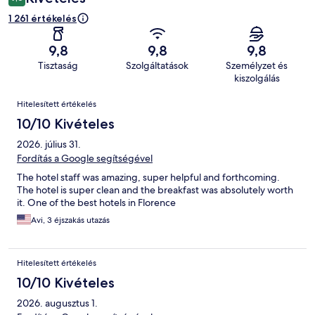
1 261 értékelés
9,8
9,8
9,8
Tisztaság
Szolgáltatások
Személyzet és
kiszolgálás
Értékelések
Hitelesített értékelés
10/10 Kivételes
2026. július 31.
Fordítás a Google segítségével
The hotel staff was amazing, super helpful and forthcoming.
The hotel is super clean and the breakfast was absolutely worth
it. One of the best hotels in Florence
Avi, 3 éjszakás utazás
Hitelesített értékelés
10/10 Kivételes
2026. augusztus 1.