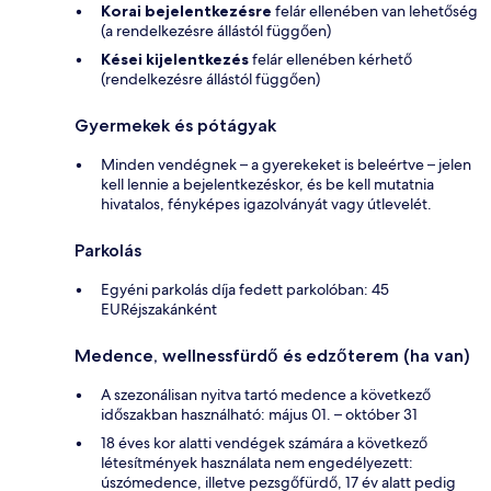
Korai bejelentkezésre
felár ellenében van lehetőség
(a rendelkezésre állástól függően)
Kései kijelentkezés
felár ellenében kérhető
(rendelkezésre állástól függően)
Gyermekek és pótágyak
Minden vendégnek – a gyerekeket is beleértve – jelen
kell lennie a bejelentkezéskor, és be kell mutatnia
hivatalos, fényképes igazolványát vagy útlevelét.
Parkolás
Egyéni parkolás díja fedett parkolóban: 45
EURéjszakánként
Medence, wellnessfürdő és edzőterem (ha van)
A szezonálisan nyitva tartó medence a következő
időszakban használható: május 01. – október 31
18 éves kor alatti vendégek számára a következő
létesítmények használata nem engedélyezett:
úszómedence, illetve pezsgőfürdő, 17 év alatt pedig