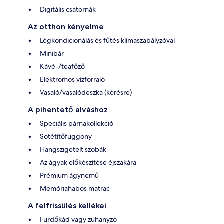
Digitális csatornák
Az otthon kényelme
Légkondicionálás és fűtés klímaszabályzóval
Minibár
Kávé-/teafőző
Elektromos vízforraló
Vasaló/vasalódeszka (kérésre)
A pihentető alváshoz
Speciális párnakollekció
Sötétítőfüggöny
Hangszigetelt szobák
Az ágyak előkészítése éjszakára
Prémium ágynemű
Memóriahabos matrac
A felfrissülés kellékei
Fürdőkád vagy zuhanyzó