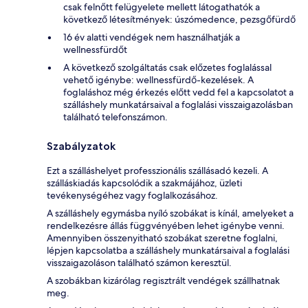
csak felnőtt felügyelete mellett látogathatók a
következő létesítmények: úszómedence, pezsgőfürdő
16 év alatti vendégek nem használhatják a
wellnessfürdőt
A következő szolgáltatás csak előzetes foglalással
vehető igénybe: wellnessfürdő-kezelések. A
foglaláshoz még érkezés előtt vedd fel a kapcsolatot a
szálláshely munkatársaival a foglalási visszaigazolásban
található telefonszámon.
Szabályzatok
Ezt a szálláshelyet professzionális szállásadó kezeli. A
szálláskiadás kapcsolódik a szakmájához, üzleti
tevékenységéhez vagy foglalkozásához.
A szálláshely egymásba nyíló szobákat is kínál, amelyeket a
rendelkezésre állás függvényében lehet igénybe venni.
Amennyiben összenyitható szobákat szeretne foglalni,
lépjen kapcsolatba a szálláshely munkatársaival a foglalási
visszaigazoláson található számon keresztül.
A szobákban kizárólag regisztrált vendégek szállhatnak
meg.