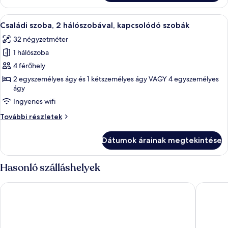
szobák
kapcsolódó
(Superior)
szobák
A
Egy szállodai szoba, amelyben egy nagy
5
(Superior)
Családi szoba, 2 hálószobával, kapcsolódó szobák
következő
további
32 négyzetméter
részletei
szoba
1 hálószoba
összes
képének
4 férőhely
megtekintése:
2 egyszemélyes ágy és 1 kétszemélyes ágy VAGY 4 egyszemélyes
ágy
Családi
szoba,
Ingyenes wifi
2
Családi
További részletek
hálószobával,
szoba,
2
kapcsolódó
Dátumok árainak megtekintése
hálószobával,
szobák
kapcsolódó
szobák
Hasonló szálláshelyek
további
részletei
The Social Hub Florence Belfiore
The Soci