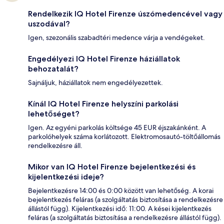
Rendelkezik IQ Hotel Firenze úszómedencével vagy
uszodával?
Igen, szezonális szabadtéri medence várja a vendégeket.
Engedélyezi IQ Hotel Firenze háziállatok
behozatalát?
Sajnáljuk, háziállatok nem engedélyezettek.
Kínál IQ Hotel Firenze helyszíni parkolási
lehetőséget?
Igen. Az egyéni parkolás költsége 45 EUR éjszakánként. A
parkolóhelyek száma korlátozott. Elektromosautó-töltőállomás
rendelkezésre áll.
Mikor van IQ Hotel Firenze bejelentkezési és
kijelentkezési ideje?
Bejelentkezésre 14:00 és 0:00 között van lehetőség. A korai
bejelentkezés feláras (a szolgáltatás biztosítása a rendelkezésre
állástól függ). Kijelentkezési idő: 11:00. A kései kijelentkezés
feláras (a szolgáltatás biztosítása a rendelkezésre állástól függ).