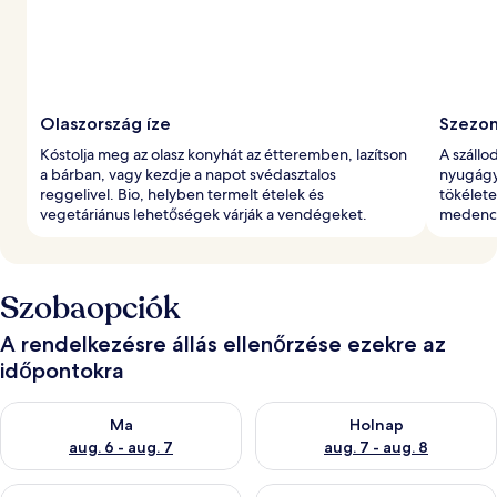
l
t
Olaszország íze
Szezon
Kóstolja meg az olasz konyhát az étteremben, lazítson
A szállo
a bárban, vagy kezdje a napot svédasztalos
nyugágy
reggelivel. Bio, helyben termelt ételek és
tökélete
vegetáriánus lehetőségek várják a vendégeket.
medence 
Szobaopciók
A rendelkezésre állás ellenőrzése ezekre az
időpontokra
A ma esti rendelkezésre állás ellenőrzése: aug. 6 - aug. 7
A holnapi rendelkezésre állás e
Ma
Holnap
aug. 6 - aug. 7
aug. 7 - aug. 8
A mostani hétvégi rendelkezésre állás ellenőrzése: aug. 7 - aug
A következő hétvégi rendelkezé