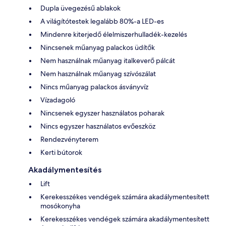
Dupla üvegezésű ablakok
A világítótestek legalább 80%-a LED-es
Mindenre kiterjedő élelmiszerhulladék-kezelés
Nincsenek műanyag palackos üdítők
Nem használnak műanyag italkeverő pálcát
Nem használnak műanyag szívószálat
Nincs műanyag palackos ásványvíz
Vízadagoló
Nincsenek egyszer használatos poharak
Nincs egyszer használatos evőeszköz
Rendezvényterem
Kerti bútorok
Akadálymentesítés
Lift
Kerekesszékes vendégek számára akadálymentesített
mosókonyha
Kerekesszékes vendégek számára akadálymentesített