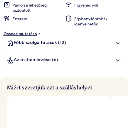
k
Parkolási lehetőség
Ingyenes wifi
biztosított
á
Étterem
Egybenyíló szobák
l
igényelhetők
t
a
Összes mutatása
l
Főbb szolgáltatások
(12)
l
e
g
Az otthon érzése
(6)
j
o
b
b
r
Miért szeretjük ezt a szálláshelyet
a
é
r
t
é
k
e