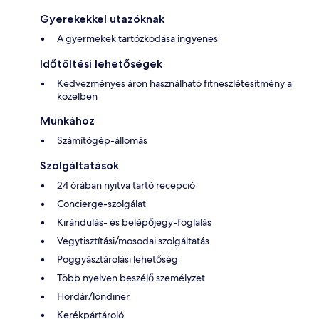
Gyerekekkel utazóknak
A gyermekek tartózkodása ingyenes
Időtöltési lehetőségek
Kedvezményes áron használható fitneszlétesítmény a
közelben
Munkához
Számítógép-állomás
Szolgáltatások
24 órában nyitva tartó recepció
Concierge-szolgálat
Kirándulás- és belépőjegy-foglalás
Vegytisztítási/mosodai szolgáltatás
Poggyásztárolási lehetőség
Több nyelven beszélő személyzet
Hordár/londiner
Kerékpártároló