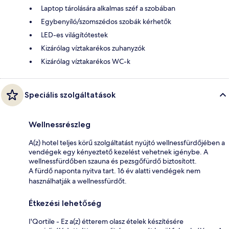
Laptop tárolására alkalmas széf a szobában
Egybenyíló/szomszédos szobák kérhetők
LED-es világítótestek
Kizárólag víztakarékos zuhanyzók
Kizárólag víztakarékos WC-k
Speciális szolgáltatások
Wellnessrészleg
A(z) hotel teljes körű szolgáltatást nyújtó wellnessfürdőjében a
vendégek egy kényeztető kezelést vehetnek igénybe. A
wellnessfürdőben szauna és pezsgőfürdő biztosított.
A fürdő naponta nyitva tart. 16 év alatti vendégek nem
használhatják a wellnessfürdőt.
Étkezési lehetőség
I'Qortile - Ez a(z) étterem olasz ételek készítésére