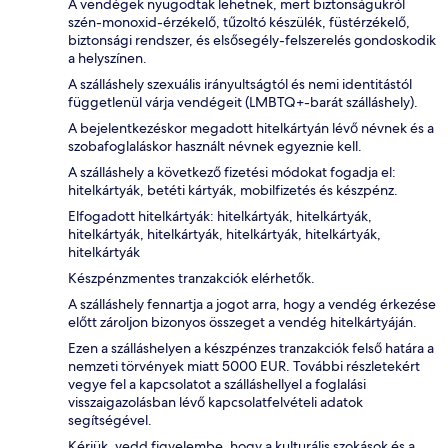
A vendégek nyugodtak lehetnek, mert biztonságukról
szén-monoxid-érzékelő, tűzoltó készülék, füstérzékelő,
biztonsági rendszer, és elsősegély-felszerelés gondoskodik
a helyszínen.
A szálláshely szexuális irányultságtól és nemi identitástól
függetlenül várja vendégeit (LMBTQ+-barát szálláshely).
A bejelentkezéskor megadott hitelkártyán lévő névnek és a
szobafoglaláskor használt névnek egyeznie kell.
A szálláshely a következő fizetési módokat fogadja el:
hitelkártyák, betéti kártyák, mobilfizetés és készpénz.
Elfogadott hitelkártyák: hitelkártyák, hitelkártyák,
hitelkártyák, hitelkártyák, hitelkártyák, hitelkártyák,
hitelkártyák
Készpénzmentes tranzakciók elérhetők.
A szálláshely fennartja a jogot arra, hogy a vendég érkezése
előtt zároljon bizonyos összeget a vendég hitelkártyáján.
Ezen a szálláshelyen a készpénzes tranzakciók felső határa a
nemzeti törvények miatt 5000 EUR. További részletekért
vegye fel a kapcsolatot a szálláshellyel a foglalási
visszaigazolásban lévő kapcsolatfelvételi adatok
segítségével.
Kérjük, vedd figyelembe, hogy a kulturális szokások és a