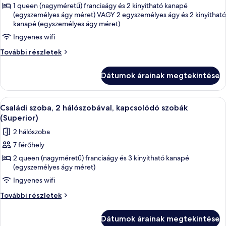
képének
1 queen (nagyméretű) franciaágy és 2 kinyitható kanapé
(egyszemélyes ágy méret) VAGY 2 egyszemélyes ágy és 2 kinyitható
megtekintése:
kanapé (egyszemélyes ágy méret)
Comfort
Ingyenes wifi
négyágyas
szoba
Comfort
További részletek
négyágyas
szoba
Dátumok árainak megtekintése
további
részletei
A
Egy szállodai szoba, amelyben találhat
12
Családi szoba, 2 hálószobával, kapcsolódó szobák
következő
(Superior)
szoba
2 hálószoba
összes
7 férőhely
képének
2 queen (nagyméretű) franciaágy és 3 kinyitható kanapé
megtekintése:
(egyszemélyes ágy méret)
Családi
Ingyenes wifi
szoba,
2
Családi
További részletek
szoba,
hálószobával,
2
kapcsolódó
Dátumok árainak megtekintése
hálószobával,