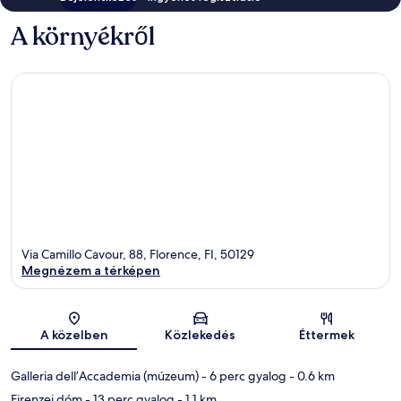
A környékről
Via Camillo Cavour, 88, Florence, FI, 50129
Megnézem a térképen
Térkép
A közelben
Közlekedés
Éttermek
Galleria dell’Accademia (múzeum)
- 6 perc gyalog
- 0.6 km
Firenzei dóm
- 13 perc gyalog
- 1.1 km