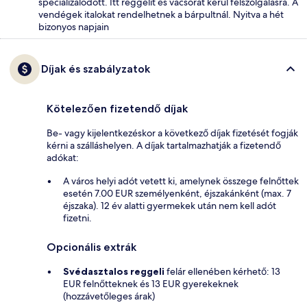
specializálódott. Itt reggelit és vacsorát kerül felszolgálásra. A
vendégek italokat rendelhetnek a bárpultnál. Nyitva a hét
bizonyos napjain
Díjak és szabályzatok
Kötelezően fizetendő díjak
Be- vagy kijelentkezéskor a következő díjak fizetését fogják
kérni a szálláshelyen. A díjak tartalmazhatják a fizetendő
adókat:
A város helyi adót vetett ki, amelynek összege felnőttek
esetén 7.00 EUR személyenként, éjszakánként (max. 7
éjszaka). 12 év alatti gyermekek után nem kell adót
fizetni.
Opcionális extrák
Svédasztalos reggeli
felár ellenében kérhető: 13
EUR felnőtteknek és 13 EUR gyerekeknek
(hozzávetőleges árak)