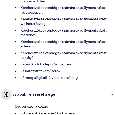
útvonal a lifthez
Kerekesszékes vendégek számára akadálymentesített
recepcióspult
Kerekesszékes vendégek számára akadálymentesített
wellnessrészleg
Kerekesszékes vendégek számára akadálymentesített
medence
Kerekesszékes vendégek számára akadálymentesített
étterem
Kerekesszékes vendégek számára akadálymentesített
társalgó
Kapaszkodók a lépcsők mentén
Feliratozott tévéműsorok
Jól megvilágított útvonal a bejáratig
Szobák felszereltsége
Csupa szórakozás
50 hüvelyk képátmérőjű okostévé