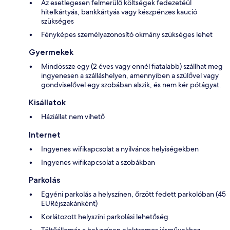
Az esetlegesen felmerülő költségek fedezetéül
hitelkártyás, bankkártyás vagy készpénzes kaució
szükséges
Fényképes személyazonosító okmány szükséges lehet
Gyermekek
Mindössze egy (2 éves vagy ennél fiatalabb) szállhat meg
ingyenesen a szálláshelyen, amennyiben a szülővel vagy
gondviselővel egy szobában alszik, és nem kér pótágyat.
Kisállatok
Háziállat nem vihető
Internet
Ingyenes wifikapcsolat a nyilvános helyiségekben
Ingyenes wifikapcsolat a szobákban
Parkolás
Egyéni parkolás a helyszínen, őrzött fedett parkolóban (45
EURéjszakánként)
Korlátozott helyszíni parkolási lehetőség
Töltőállomás a helyszínen elektromos járművekhez