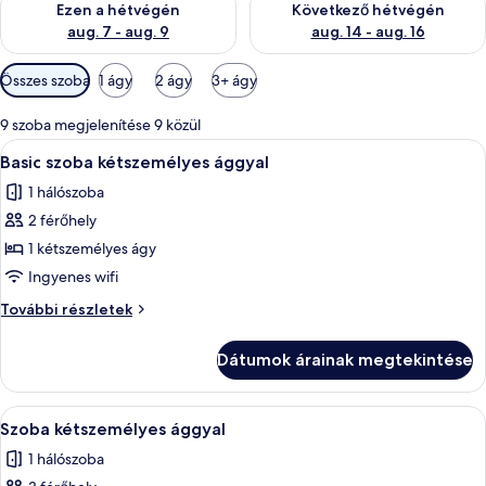
Ezen a hétvégén
Következő hétvégén
aug. 7 - aug. 9
aug. 14 - aug. 16
Szobákhoz
Összes szoba
1 ágy
2 ágy
3+ ágy
rendelkezésre
álló
9 szoba megjelenítése 9 közül
szűrők
A
Egy szállodai szoba, amelyben van egy
5
Basic szoba kétszemélyes ággyal
következő
1 hálószoba
szoba
2 férőhely
összes
képének
1 kétszemélyes ágy
megtekintése:
Ingyenes wifi
Basic
Basic
További részletek
szoba
szoba
kétszemélyes
kétszemélyes
Dátumok árainak megtekintése
ággyal
ággyal
további
részletei
A
Egy szállodai szoba, amelyben egy nagy
8
Szoba kétszemélyes ággyal
következő
1 hálószoba
szoba