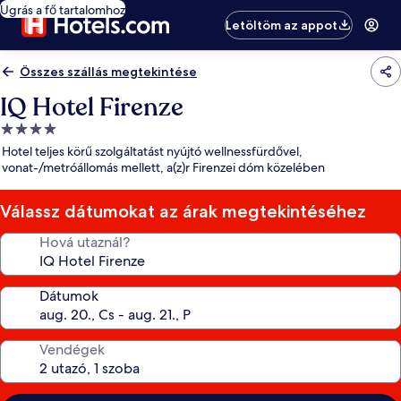
Ugrás a fő tartalomhoz
Letöltöm az appot
Összes szállás megtekintése
IQ Hotel Firenze
4.0
csillagos
Hotel teljes körű szolgáltatást nyújtó wellnessfürdővel,
szálláshely
vonat-/metróállomás mellett, a(z)r Firenzei dóm közelében
Válassz dátumokat az árak megtekintéséhez
Hová utaznál?
Dátumok
Vendégek