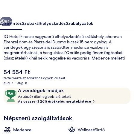
őző
Következő
84+
Áttekintés
Szobák
Elhelyezkedés
Szabályzatok
IQ Hotel Firenze nagyszerű elhelyezkedésű szálláshely, ahonnan
Firenzei dóm és Piazza del Duomo is csak 15 perc gyalog. A
vendégek egy szezonális szabadtéri medence vizében is
megmártózhatnak, a hangulatos i'Qortile pedig finom fogásokat
(olasz ételek) kínál nekik reggelire és vacsorára. Medence melletti
bár, pezsgőfürdő és szauna is várja a vendégeket. Más utazók
nagyszerű véleménnyel vannak a szálláshely következő jellemzőiről:
A
54 554 Ft
medence és segítőkész személyzet. Rövid sétával megközelíthető a
jelenlegi
tartalmazza az adókat és egyéb díjakat
tömegközlekedés: San Marco Egyetem villamosmegálló 5 perc,
ár
aug. 7. – aug. 8.
Strozzi - Fallaci villamosmegálló pedig 13 perc séta.
Kültéri pezsgőfürdő
54 554 Ft
Értékelések
9,6
A vendégek imádják
A
ennyiből:
Az utazók által legjobbra értékelt
z
Az összes (1 261) értékelés megtekintése
10,
A
u
vendégek
Népszerű szolgáltatások
t
imádják
a
z
Medence
Wellnessfürdő
ó