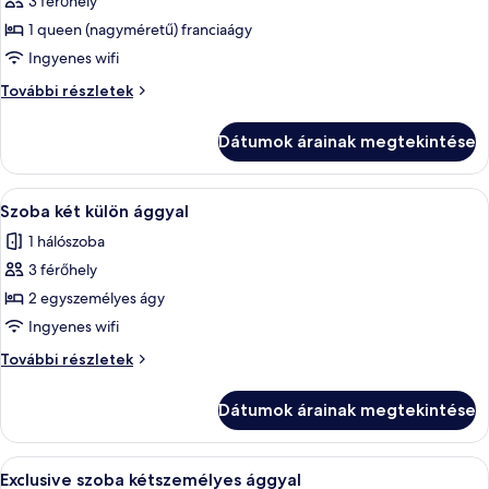
3 férőhely
összes
képének
1 queen (nagyméretű) franciaágy
megtekintése:
Ingyenes wifi
Szoba
Szoba
További részletek
kétszemélyes
kétszemélyes
ággyal
ággyal
Dátumok árainak megtekintése
további
részletei
A
Egy szállodai szoba, amelyben találhat
11
Szoba két külön ággyal
következő
1 hálószoba
szoba
3 férőhely
összes
képének
2 egyszemélyes ágy
megtekintése:
Ingyenes wifi
Szoba
Szoba
További részletek
két
két
külön
külön
Dátumok árainak megtekintése
ággyal
ággyal
további
részletei
A
Egy szállodai szoba, amelyben található 
6
Exclusive szoba kétszemélyes ággyal