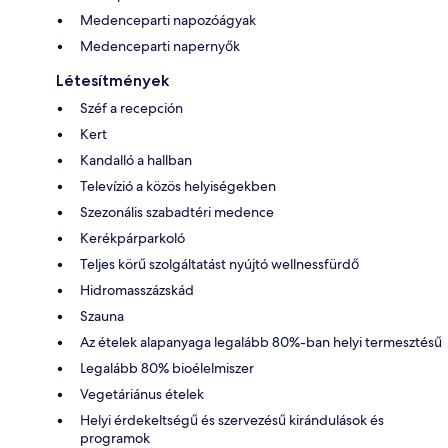
Medenceparti napozóágyak
Medenceparti napernyők
Létesítmények
Széf a recepción
Kert
Kandalló a hallban
Televízió a közös helyiségekben
Szezonális szabadtéri medence
Kerékpárparkoló
Teljes körű szolgáltatást nyújtó wellnessfürdő
Hidromasszázskád
Szauna
Az ételek alapanyaga legalább 80%-ban helyi termesztésű
Legalább 80% bioélelmiszer
Vegetáriánus ételek
Helyi érdekeltségű és szervezésű kirándulások és
programok