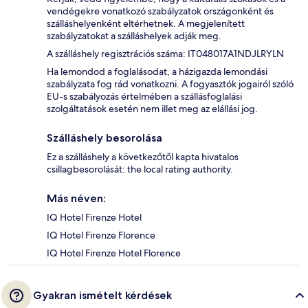
vendégekre vonatkozó szabályzatok országonként és
szálláshelyenként eltérhetnek. A megjelenített
szabályzatokat a szálláshelyek adják meg.
A szálláshely regisztrációs száma: IT048017A1NDJLRYLN
Ha lemondod a foglalásodat, a házigazda lemondási
szabályzata fog rád vonatkozni. A fogyasztók jogairól szóló
EU-s szabályozás értelmében a szállásfoglalási
szolgáltatások esetén nem illet meg az elállási jog.
Szálláshely besorolása
Ez a szálláshely a következőtől kapta hivatalos
csillagbesorolását: the local rating authority.
Más néven:
IQ Hotel Firenze Hotel
IQ Hotel Firenze Florence
IQ Hotel Firenze Hotel Florence
Gyakran ismételt kérdések