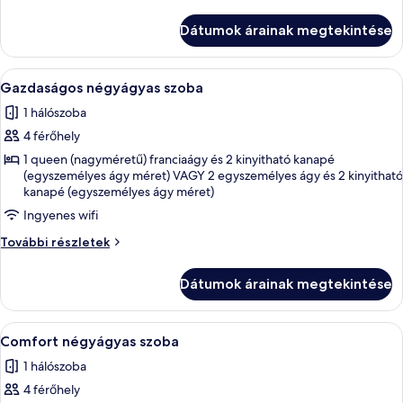
szoba
további
Dátumok árainak megtekintése
részletei
A
Egy szállodai szoba, amelyben egy nag
5
Gazdaságos négyágyas szoba
következő
1 hálószoba
szoba
4 férőhely
összes
képének
1 queen (nagyméretű) franciaágy és 2 kinyitható kanapé
(egyszemélyes ágy méret) VAGY 2 egyszemélyes ágy és 2 kinyitható
megtekintése:
kanapé (egyszemélyes ágy méret)
Gazdaságos
Ingyenes wifi
négyágyas
szoba
Gazdaságos
További részletek
négyágyas
szoba
Dátumok árainak megtekintése
további
részletei
A
Egy szállodai szoba, amelyben találhat
6
Comfort négyágyas szoba
következő
1 hálószoba
szoba
4 férőhely
összes