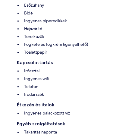
Esőzuhany
Bidé
Ingyenes piperecikkek
Hajszárító
Törölközők
Fogkefe és fogkrém (igényelhető)
Toalettpapír
Kapcsolattartás
Íróasztal
Ingyenes wifi
Telefon
Irodai szék
Étkezés és italok
Ingyenes palackozott víz
Egyéb szolgáltatások
Takarítás naponta