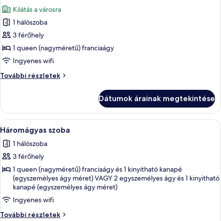
következő
Kilátás a városra
szoba
1 hálószoba
összes
képének
3 férőhely
megtekintése:
1 queen (nagyméretű) franciaágy
Exclusive
Ingyenes wifi
szoba
Exclusive
További részletek
kétszemélyes
szoba
ággyal
kétszemélyes
Dátumok árainak megtekintése
ággyal
további
részletei
A
Egy szállodai szoba, amelyben egy nagy
8
Háromágyas szoba
következő
1 hálószoba
szoba
3 férőhely
összes
képének
1 queen (nagyméretű) franciaágy és 1 kinyitható kanapé
(egyszemélyes ágy méret) VAGY 2 egyszemélyes ágy és 1 kinyitható
megtekintése:
kanapé (egyszemélyes ágy méret)
Háromágyas
Ingyenes wifi
szoba
Háromágyas
További részletek