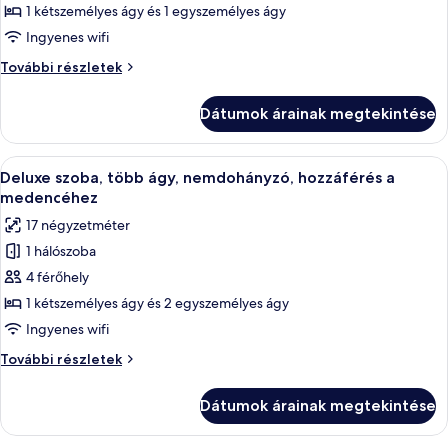
Deluxe
1 kétszemélyes ágy és 1 egyszemélyes ágy
szoba,
Ingyenes wifi
több
Deluxe
További részletek
ágy,
szoba,
nemdohányzó,
több
Dátumok árainak megtekintése
ágy,
hozzáférés
nemdohányzó,
a
hozzáférés
A
Egy szállodai szoba két ággyal, falra 
medencéhez
6
a
Deluxe szoba, több ágy, nemdohányzó, hozzáférés a
következő
medencéhez
medencéhez
további
szoba
17 négyzetméter
részletei
összes
1 hálószoba
képének
4 férőhely
megtekintése:
Deluxe
1 kétszemélyes ágy és 2 egyszemélyes ágy
szoba,
Ingyenes wifi
több
Deluxe
További részletek
ágy,
szoba,
nemdohányzó,
több
Dátumok árainak megtekintése
ágy,
hozzáférés
nemdohányzó,
a
hozzáférés