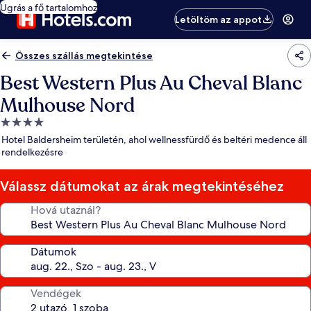
Ugrás a fő tartalomhoz
Letöltöm az appot
Összes szállás megtekintése
Best Western Plus Au Cheval Blanc
Mulhouse Nord
4.0
csillagos
Hotel Baldersheim területén, ahol wellnessfürdő és beltéri medence áll
szálláshely
rendelkezésre
Válassz dátumokat az árak megtekintéséhez
Hová utaznál?
Dátumok
Vendégek