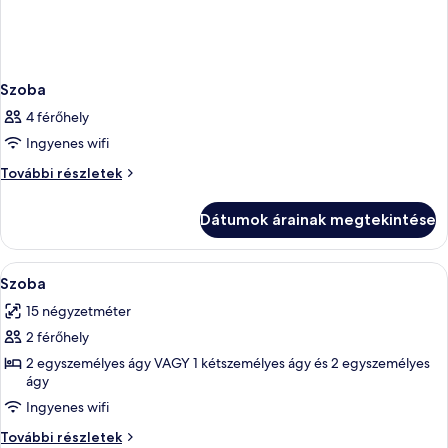
Szoba
4 férőhely
Ingyenes wifi
Szoba
További részletek
további
részletei
Dátumok árainak megtekintése
A
Egy modern szállodaszoba, amelyben egy
7
Szoba
következő
15 négyzetméter
szoba
2 férőhely
összes
képének
2 egyszemélyes ágy VAGY 1 kétszemélyes ágy és 2 egyszemélyes
ágy
megtekintése:
Ingyenes wifi
Szoba
Szoba
További részletek