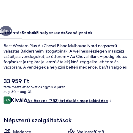
Cheval
Blanc
Mulhouse
őző
Következő
Nord
82+
Áttekintés
Szobák
Elhelyezkedés
Szabályzatok
képgalériája
Best Western Plus Au Cheval Blanc Mulhouse Nord nagyszerű
választás Baldersheim látogatóinak. A wellnessrészlegen masszázs
csábítja a vendégeket, az étterem – Au Cheval Blanc – pedig ízletes
fogásokat (a régióra jellemző ételek) kínál reggelire, ebédre és
vacsorára. A vendégek a helyszíni beltéri medence, bár/társalgó és
fitneszlétesítmény előnyeit is élvezhetik.
A
33 959 Ft
jelenlegi
tartalmazza az adókat és egyéb díjakat
ár
aug. 30. – aug. 31.
Beltéri medence, ingyenesen használ
33 959 Ft
Értékelések
Kiváló
8,6
Az összes (753) értékelés megtekintése
8,6 ennyiből: 10
Népszerű szolgáltatások
Medence
Wellnessfürdő