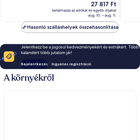
Az
27 817 Ft
1 010
1 001
ár
tartalmazza az adókat és egyéb díjakat
értékelés
értékelé
27 817 Ft
aug. 10. – aug. 11.
Hasonló szálláshelyek összehasonlítása
Jelentkezz be a jogosul kedvezményekért és extrákért. Több
kalandért több jutalom jár!
Bejelentkezés
Ingyenes regisztráció
A környékről