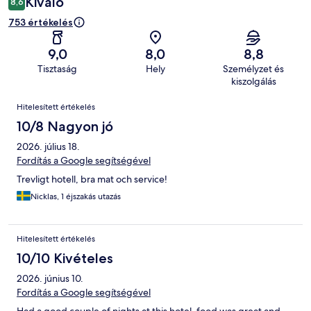
Kiváló
8,6
753 értékelés
9,0
8,0
8,8
Tisztaság
Hely
Személyzet és
kiszolgálás
Értékelések
Hitelesített értékelés
10/8 Nagyon jó
2026. július 18.
Fordítás a Google segítségével
Trevligt hotell, bra mat och service!
Nicklas, 1 éjszakás utazás
Hitelesített értékelés
10/10 Kivételes
2026. június 10.
Fordítás a Google segítségével
Had a good couple of nights at this hotel, food was great and