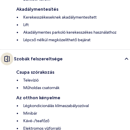
Akadálymentesítés
Kerekesszékeseknek akadálymentesített
Lift
Akadálymentes parkoló kerekesszékes használathoz
Lépcső nélkül megközelíthető bejárat
Szobák felszereltsége
Csupa szórakozás
Televízió
Műholdas csatornák
Az otthon kényelme
Légkondicionálás klímaszabályozóval
Minibár
Kávé-/teafőző
Elektromos vízforraló