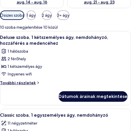
aug. 14 - aug. 16
aug. 21 - aug. 23
Szobákhoz
Összes szoba
1 ágy
2 ágy
3+ ágy
rendelkezésre
álló
10 szoba megjelenítése 10 közül
szűrők
A
Egy szállodai szoba, amelyben egy nagy
6
Deluxe szoba, 1 kétszemélyes ágy, nemdohányzó,
következő
hozzáférés a medencéhez
szoba
1 hálószoba
összes
2 férőhely
képének
1 kétszemélyes ágy
megtekintése:
Deluxe
Ingyenes wifi
szoba,
Deluxe
További részletek
1
szoba,
1
kétszemélyes
Dátumok árainak megtekintése
kétszemélyes
ágy,
ágy,
nemdohányzó,
nemdohányzó,
A
Egy szállodai szoba, amelyben található
7
hozzáférés
hozzáférés
Classic szoba, 1 egyszemélyes ágy, nemdohányzó
következő
a
a
11 négyzetméter
medencéhez
szoba
medencéhez
további
1 hálószoba