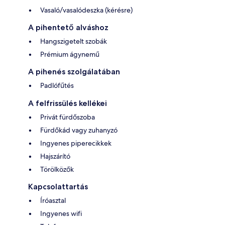
Vasaló/vasalódeszka (kérésre)
A pihentető alváshoz
Hangszigetelt szobák
Prémium ágynemű
A pihenés szolgálatában
Padlófűtés
A felfrissülés kellékei
Privát fürdőszoba
Fürdőkád vagy zuhanyzó
Ingyenes piperecikkek
Hajszárító
Törölközők
Kapcsolattartás
Íróasztal
Ingyenes wifi