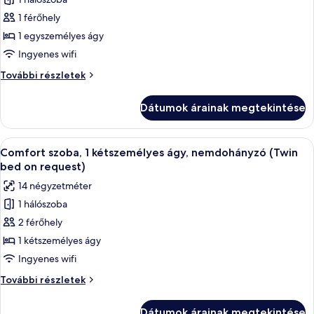
összes
részletei
képének
1 férőhely
megtekintése:
1 egyszemélyes ágy
Classic
Ingyenes wifi
szoba,
Classic
További részletek
1
szoba,
egyszemélyes
1
Dátumok árainak megtekintése
egyszemélyes
ágy,
ágy,
nemdohányzó
nemdohányzó
A
Egy szállodai szoba, amelyben egy nagy
8
további
Comfort szoba, 1 kétszemélyes ágy, nemdohányzó (Twin
következő
részletei
bed on request)
szoba
14 négyzetméter
összes
1 hálószoba
képének
2 férőhely
megtekintése:
Comfort
1 kétszemélyes ágy
szoba,
Ingyenes wifi
1
Comfort
További részletek
kétszemélyes
szoba,
ágy,
1
Dátumok árainak megtekintése