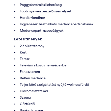
Poggyásztárolási lehetőség
Több nyelven beszélő személyzet
Hordár/londiner
Ingyenesen használható medenceparti cabanák
Medenceparti napozóágyak
Létesítmények
2 épület/torony
Kert
Terasz
Televízió a közös helyiségekben
Fitneszterem
Beltéri medence
Teljes körű szolgáltatást nyújtó wellnessfürdő
Hidromasszázskád
Szauna
Gőzfürdő
Bankett-terem