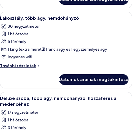
kétszemélyes
nemdohányzó
ágy,
(Twin
nemdohányzó
A
Egy hálószoba, amelyben ferde a mennye
bed
8
(Twin
Lakosztály, több ágy, nemdohányzó
következő
bed
on
30 négyzetméter
on
szoba
request)
request)
1 hálószoba
összes
további
képének
5 férőhely
részletei
megtekintése:
1 king (extra méretű) franciaágy és 1 egyszemélyes ágy
Lakosztály,
Ingyenes wifi
több
Lakosztály,
További részletek
ágy,
több
nemdohányzó
ágy,
Dátumok árainak megtekintése
nemdohányzó
további
részletei
A
Egy szállodai szoba két ággyal, falra 
4
Deluxe szoba, több ágy, nemdohányzó, hozzáférés a
következő
medencéhez
szoba
17 négyzetméter
összes
1 hálószoba
képének
3 férőhely
megtekintése: