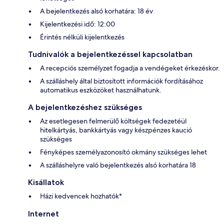
A bejelentkezés alsó korhatára: 18 év
Kijelentkezési idő: 12:00
Érintés nélküli kijelentkezés
Tudnivalók a bejelentkezéssel kapcsolatban
A recepciós személyzet fogadja a vendégeket érkezéskor.
A szálláshely által biztosított információk fordításához
automatikus eszközöket használhatunk.
A bejelentkezéshez szükséges
Az esetlegesen felmerülő költségek fedezetéül
hitelkártyás, bankkártyás vagy készpénzes kaució
szükséges
Fényképes személyazonosító okmány szükséges lehet
A szálláshelyre való bejelentkezés alsó korhatára 18
Kisállatok
Házi kedvencek hozhatók*
Internet