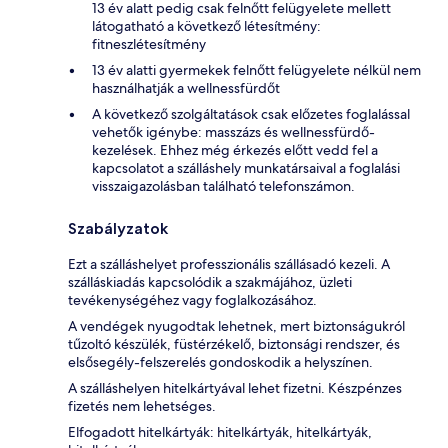
13 év alatt pedig csak felnőtt felügyelete mellett
látogatható a következő létesítmény:
fitneszlétesítmény
13 év alatti gyermekek felnőtt felügyelete nélkül nem
használhatják a wellnessfürdőt
A következő szolgáltatások csak előzetes foglalással
vehetők igénybe: masszázs és wellnessfürdő-
kezelések. Ehhez még érkezés előtt vedd fel a
kapcsolatot a szálláshely munkatársaival a foglalási
visszaigazolásban található telefonszámon.
Szabályzatok
Ezt a szálláshelyet professzionális szállásadó kezeli. A
szálláskiadás kapcsolódik a szakmájához, üzleti
tevékenységéhez vagy foglalkozásához.
A vendégek nyugodtak lehetnek, mert biztonságukról
tűzoltó készülék, füstérzékelő, biztonsági rendszer, és
elsősegély-felszerelés gondoskodik a helyszínen.
A szálláshelyen hitelkártyával lehet fizetni. Készpénzes
fizetés nem lehetséges.
Elfogadott hitelkártyák: hitelkártyák, hitelkártyák,