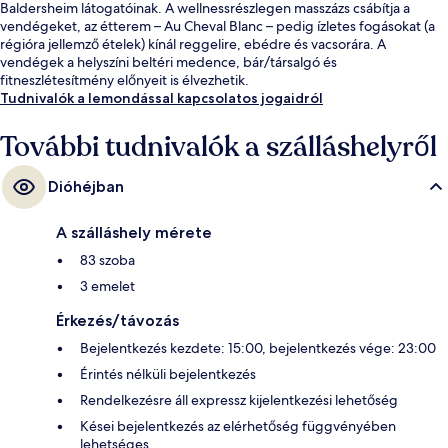
Baldersheim látogatóinak. A wellnessrészlegen masszázs csábítja a
vendégeket, az étterem – Au Cheval Blanc – pedig ízletes fogásokat (a
régióra jellemző ételek) kínál reggelire, ebédre és vacsorára. A
vendégek a helyszíni beltéri medence, bár/társalgó és
fitneszlétesítmény előnyeit is élvezhetik.
Tudnivalók a lemondással kapcsolatos jogaidról
További tudnivalók a szálláshelyről
Dióhéjban
A szálláshely mérete
83 szoba
3 emelet
Érkezés/távozás
Bejelentkezés kezdete: 15:00, bejelentkezés vége: 23:00
Érintés nélküli bejelentkezés
Rendelkezésre áll expressz kijelentkezési lehetőség
Kései bejelentkezés az elérhetőség függvényében
lehetséges