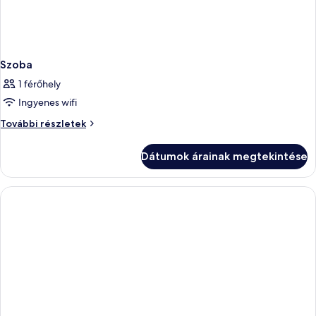
Szoba
1 férőhely
Ingyenes wifi
Szoba
További részletek
további
részletei
Dátumok árainak megtekintése