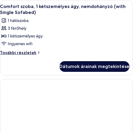
A
Egy szállodai szoba, amelyben egy nagy
medencéhez
6
a
Comfort szoba, 1 kétszemélyes ágy, nemdohányzó (with
következő
medencéhez
Single Sofabed)
további
szoba
1 hálószoba
részletei
összes
3 férőhely
képének
1 kétszemélyes ágy
megtekintése:
Comfort
Ingyenes wifi
szoba,
Comfort
További részletek
1
szoba,
1
kétszemélyes
Dátumok árainak megtekintése
kétszemélyes
ágy,
ágy,
nemdohányzó
nemdohányzó
(with
(with
Single
Single
Sofabed)
Sofabed)
további
részletei