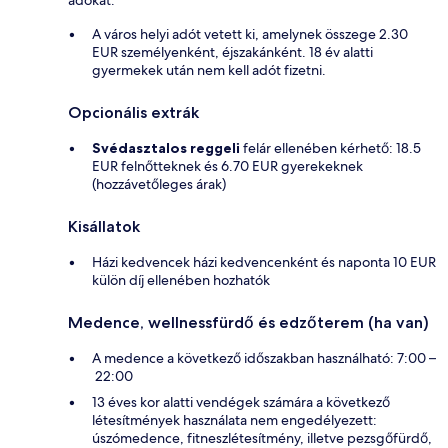
A város helyi adót vetett ki, amelynek összege 2.30
EUR személyenként, éjszakánként. 18 év alatti
gyermekek után nem kell adót fizetni.
Opcionális extrák
Svédasztalos reggeli
felár ellenében kérhető: 18.5
EUR felnőtteknek és 6.70 EUR gyerekeknek
(hozzávetőleges árak)
Kisállatok
Házi kedvencek házi kedvencenként és naponta 10 EUR
külön díj ellenében hozhatók
Medence, wellnessfürdő és edzőterem (ha van)
A medence a következő időszakban használható: 7:00 –
22:00
13 éves kor alatti vendégek számára a következő
létesítmények használata nem engedélyezett:
úszómedence, fitneszlétesítmény, illetve pezsgőfürdő,