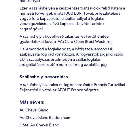
hitelkártyák
Ezen a szálláshelyen a készpénzes tranzakciók felső határa a
nemzeti törvények miatt 1000 EUR. További részletekért
vegye fel a kapcsolatot a szálláshellyel a foglalási
visszaigazolásban lévő kapcsolatfelvételi adatok
segítségével.
A szálláshely a következő takarítási és fertőtlenítési
gyakorlatokat követi: We Care Clean (Best Western).
Ha lemondod a foglalásodat, a házigazda lemondási
szabályzata fog rád vonatkozni. A fogyasztók jogairól szóló
EU-s szabályozás értelmében a szállásfoglalási
szolgáltatások esetén nem illet meg az elállási jog.
Szálláshely besorolása
A szálláshely hivatalos csillagbesorolását a Francia Turisztikai
Fejlesztési Hivatal, az ATOUT France végezte.
Más néven:
Au Cheval Blanc
Au Cheval Blanc Baldersheim
Hôtel Au Cheval Blanc