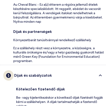
Au Cheval Blanc - Ez a(z) étterem a régióra jellemző ételek
készítésére specializálódott. Itt reggelit, ebédet és vacsorát
kerül felszolgálásra. A vendégek italokat rendelhetnek a
bárpultnál. Az étteremben gyermekmenü várja a kisebbeket.
Nyitva minden nap
Díjak és partnerségek
Környezetbarát tanúsítvánnyal rendelkező szálláshely
Ez a szálláshely részt vesz a környezetre, a közösségre, a
kulturális örökségre és/vagy a helyi gazdaság gyakorolt hatást
mérő Green Key (Foundation for Environmental Education)
programban.
Díjak és szabályzatok
Kötelezően fizetendő díjak
Be- vagy kijelentkezéskor a következő díjak fizetését fogják
kérni a szálláshelyen. A díjak tartalmazhatják a fizetendő
adókat: