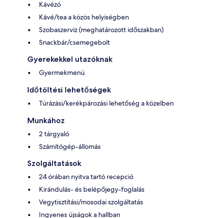
Kávézó
Kávé/tea a közös helyiségben
Szobaszerviz (meghatározott időszakban)
Snackbár/csemegebolt
Gyerekekkel utazóknak
Gyermekmenü
Időtöltési lehetőségek
Túrázási/kerékpározási lehetőség a közelben
Munkához
2 tárgyaló
Számítógép-állomás
Szolgáltatások
24 órában nyitva tartó recepció
Kirándulás- és belépőjegy-foglalás
Vegytisztítási/mosodai szolgáltatás
Ingyenes újságok a hallban