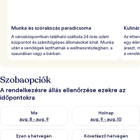
Munka és szórakozás paradicsoma
Kuliná
A városközpontban található szálloda 24 órás üzleti
Az étter
központot és számítógépes állomásokat kínál. Munka
egy élén
után a vendégek lazíthatnak a wellnessrészlegben, a
áraszt, 
szaunában vagy a bárban.
a vendé
Szobaopciók
A rendelkezésre állás ellenőrzése ezekre az
időpontokra
A ma esti rendelkezésre állás ellenőrzése: aug. 8 - aug. 9
A holnapi rendelkezésre állás e
Ma
Holnap
aug. 8 - aug. 9
aug. 9 - aug. 10
A mostani hétvégi rendelkezésre állás ellenőrzése: aug. 14 - au
A következő hétvégi rendelkezé
Ezen a hétvégén
Következő hétvégén