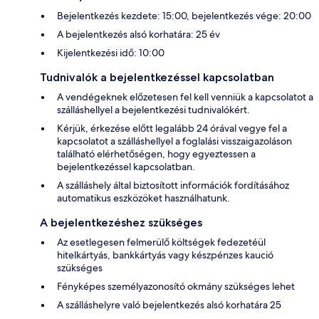
Bejelentkezés kezdete: 15:00, bejelentkezés vége: 20:00
A bejelentkezés alsó korhatára: 25 év
Kijelentkezési idő: 10:00
Tudnivalók a bejelentkezéssel kapcsolatban
A vendégeknek előzetesen fel kell venniük a kapcsolatot a
szálláshellyel a bejelentkezési tudnivalókért.
Kérjük, érkezése előtt legalább 24 órával vegye fel a
kapcsolatot a szálláshellyel a foglalási visszaigazoláson
található elérhetőségen, hogy egyeztessen a
bejelentkezéssel kapcsolatban.
A szálláshely által biztosított információk fordításához
automatikus eszközöket használhatunk.
A bejelentkezéshez szükséges
Az esetlegesen felmerülő költségek fedezetéül
hitelkártyás, bankkártyás vagy készpénzes kaució
szükséges
Fényképes személyazonosító okmány szükséges lehet
A szálláshelyre való bejelentkezés alsó korhatára 25