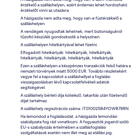
érzékelő a szálláshelyen, ezért érdemes lehet hordozható
érzékelőt vinni az utazásra.
A házigazda nem adta meg, hogy van-e füstérzékelő a
szálláshelyen.
A vendégek nyugodtak lehetnek, mert biztonságukról
tűzoltó készülék gondoskodik a helyszínen.
A szálláshelyen hitelkártyával lehet fizetni.
Elfogadott hitelkártyák: hitelkártyák, hitelkártyák,
hitelkártyák, hitelkártyák, hitelkártyák, hitelkártyák
Ezen a szálláshelyen a készpénzes tranzakciók felső határa a
nemzeti törvények miatt 5000 EUR. További részletekért
vegye fel a kapcsolatot a szálláshellyel a foglalási
visszaigazolásban lévő kapcsolatfelvételi adatok
segítségével.
A szálláshely bérleti díja kötelező, takarítás után fizetendő
díjat tartalmaz.
A szálláshely regisztrációs száma: IT010025B4YOWB78RN
Ha lemondod a foglalásodat, a házigazda lemondási
szabályzata fog rád vonatkozni. A fogyasztók jogairól szóló
EU-s szabályozás értelmében a szállásfoglalási
szolgáltatások esetén nem illet meg az elállási jog.