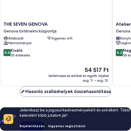
THE
Atelier
THE SEVEN GENOVA
Atelie
SEVEN
Apartme
Genova történelmi központja
Genova 
GENOVA
by
Állatbarát
Ingyenes wifi
Konyh
Genova
Wonderf
Nemdohányzó
Légkon
történelmi
Italy
központja
Genova
8.8
8.2
Kiváló
Nag
8,8
8,2
történel
ennyiből:
ennyiből
35 értékelés
38 ér
központ
10,
10,
Kiváló,
Nagyon
Az
54 517 Ft
35
jó,
ár
tartalmazza az adókat és egyéb díjakat
értékelés
38
54 517 Ft
aug. 11. – aug. 12.
értékelé
Hasonló szálláshelyek összehasonlítása
Jelentkezz be a jogosul kedvezményekért és extrákért. Több
kalandért több jutalom jár!
Bejelentkezés
Ingyenes regisztráció