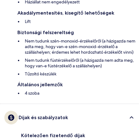
Háziállat nem engedélyezett
Akadálymentesítés, kisegítő lehetőségek
Lift
Biztonsági felszereltség
Nem tudunk szén-monoxid-érzékelőről (a házigazda nem
adta meg, hogy van-e szén-monoxid-érzékelő a
szálláshelyen; érdemes lehet hordozható érzékelőt vinni)
Nem tudunk füstérzékelőről (a házigazda nem adta meg,
hogy van-e füstérzékelő a szálláshelyen)
Tűzoltó készülék
Általános jellemzők
4 szoba
Díjak és szabályzatok
Kötelezően fizetendő díjak