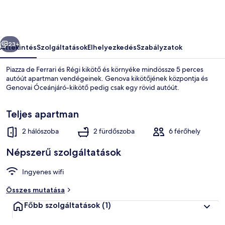
by
Wonderful
Italy
őző
Következő
képgalériája
23+
Áttekintés
Szolgáltatások
Elhelyezkedés
Szabályzatok
Piazza de Ferrari és Régi kikötő és környéke mindössze 5 perces
autóút apartman vendégeinek. Genova kikötőjének központja és
Genovai Óceánjáró-kikötő pedig csak egy rövid autóút.
Teljes apartman
2 hálószoba
2 fürdőszoba
6 férőhely
Népszerű szolgáltatások
Ház | 2 hálószoba
Ingyenes wifi
Összes mutatása
Főbb szolgáltatások
(1)