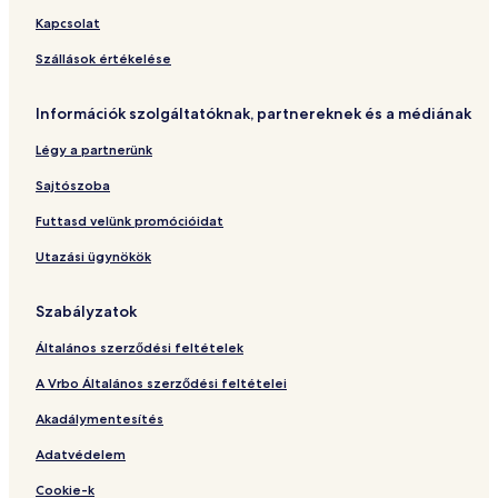
H
t
y
e
E
Kapcsolat
G
m
W
l
L
e
o
C
Szállások értékelése
n
n
e
t
d
n
Információk szolgáltatóknak, partnereknek és a médiának
e
t
r
r
Légy a partnerünk
f
o
u
D
Sajtószoba
l
E
I
L
Futtasd velünk promócióidat
t
P
Utazási ügynökök
a
o
l
r
y
t
Szabályzatok
o
A
Általános szerződési feltételek
n
t
A Vrbo Általános szerződési feltételei
i
c
Akadálymentesítés
o
Adatvédelem
Cookie-k