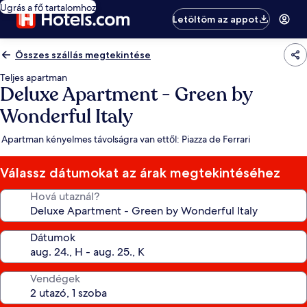
Ugrás a fő tartalomhoz
Letöltöm az appot
Összes szállás megtekintése
Teljes apartman
Deluxe Apartment - Green by
Wonderful Italy
Apartman kényelmes távolságra van ettől: Piazza de Ferrari
Válassz dátumokat az árak megtekintéséhez
Hová utaznál?
Dátumok
Vendégek