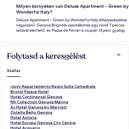
Milyen környéken van Deluxe Apartment - Green by
Wonderful Italy?
Deluxe Apartment - Green by Wonderful Italy elhelyezkedése
nagyszerű. Genova Brignole vasútállomás egy rövid 7 perces
sétával elérhető, és Piazza de Ferrari is csupán 14 perc gyalog.
Folytasd a keresgélést
Szállás
S
Joivy Appartamento Regio Sulla Cattedrale
z
S
Bristol Palace Hotel
a
z
S
Hotel Continental Genova
b
a
z
S
Nh Collection Genova Marina
v
b
a
z
S
Ac Hotel Genova by Marriott
á
v
b
a
z
S
Ostello Bello Genova
n
á
v
b
a
z
S
Hotel Astoria
y
n
á
v
b
a
z
S
Hotel Europa Genova City Centre
o
y
n
á
v
b
a
z
S
Hotel Acquario