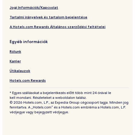
Jogi Információk/Kapcsolat
Tartalmi irányelvek és tartalom bejelentése
A Hotels.com Rewards Általános szerződési feltételei
Egyéb információk
Rólunk
Karrier
Útikalauzok
Hotels.com Rewards
* Egyes szállásokat a bejelentkezés előtt több mint 24 órával le
kell mondani. Részleteket a weboldalon találsz.
© 2026 Hotels.com, L.P., az Expedia Group cégcsoport tagja. Minden jog
fenntartva. A „Hotels.com” és a Hotels.com embléma a Hotels.com, L.P.
védjegye vagy bejegyzett védjegye.