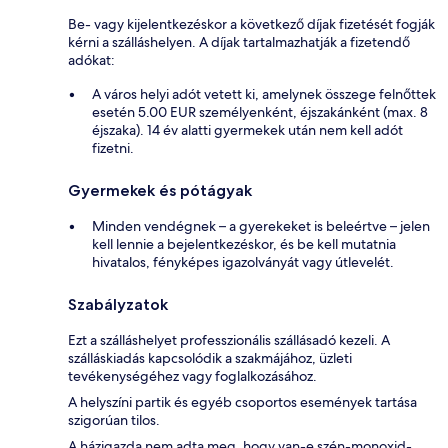
Be- vagy kijelentkezéskor a következő díjak fizetését fogják
kérni a szálláshelyen. A díjak tartalmazhatják a fizetendő
adókat:
A város helyi adót vetett ki, amelynek összege felnőttek
esetén 5.00 EUR személyenként, éjszakánként (max. 8
éjszaka). 14 év alatti gyermekek után nem kell adót
fizetni.
Gyermekek és pótágyak
Minden vendégnek – a gyerekeket is beleértve – jelen
kell lennie a bejelentkezéskor, és be kell mutatnia
hivatalos, fényképes igazolványát vagy útlevelét.
Szabályzatok
Ezt a szálláshelyet professzionális szállásadó kezeli. A
szálláskiadás kapcsolódik a szakmájához, üzleti
tevékenységéhez vagy foglalkozásához.
A helyszíni partik és egyéb csoportos események tartása
szigorúan tilos.
A házigazda nem adta meg, hogy van-e szén-monoxid-