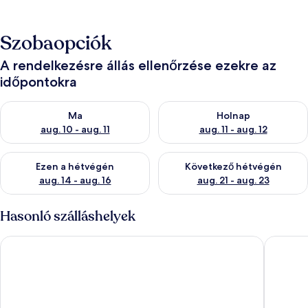
Szobaopciók
A rendelkezésre állás ellenőrzése ezekre az
időpontokra
A ma esti rendelkezésre állás ellenőrzése: aug. 10 - aug. 11
A holnapi rendelkezésre állás e
Ma
Holnap
aug. 10 - aug. 11
aug. 11 - aug. 12
A mostani hétvégi rendelkezésre állás ellenőrzése: aug. 14 - au
A következő hétvégi rendelkezé
Ezen a hétvégén
Következő hétvégén
aug. 14 - aug. 16
aug. 21 - aug. 23
Hasonló szálláshelyek
THE SEVEN GENOVA
Atelier 