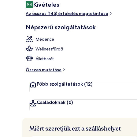
Értékelések
Kivételes
9,4
9,4 ennyiből: 10
Az összes (145) értékelés megtekintése
Beltéri mede
Népszerű szolgáltatások
Medence
Wellnessfürdő
Állatbarát
Összes mutatása
Főbb szolgáltatások
(12)
Családoknak
(6)
Miért szeretjük ezt a szálláshelyet