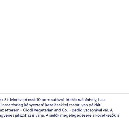
Vacsora
t. Moritz-tó csak 10 perc autóval. Ideális szálláshely, ha a
ellnessrészleg kényeztető kezelésekkel csábít, van például
az étterem – Giodi Vegetarian and Co. – pedig vacsorával vár. A
Szauna, pez
yenes játszóház is várja. A síelők megelégedésére a következők is