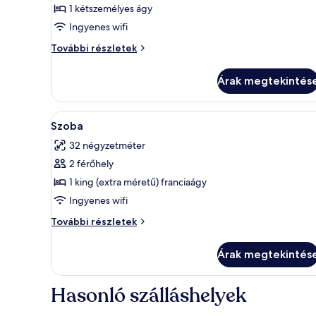
Corner
1 kétszemélyes ágy
Room
Ingyenes wifi
Corner
További részletek
Room
további
Árak megtekintés
részletei
A
Egy szállodai szoba, amelyben t
1
Szoba
következő
32 négyzetméter
szoba
2 férőhely
összes
képének
1 king (extra méretű) franciaágy
megtekintése:
Ingyenes wifi
Szoba
Szoba
További részletek
további
részletei
Árak megtekintés
Hasonló szálláshelyek