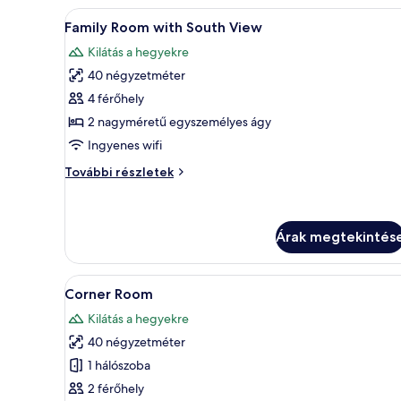
A
Egy szállodai szoba, amelyben t
6
Family Room with South View
következő
Kilátás a hegyekre
szoba
40 négyzetméter
összes
képének
4 férőhely
megtekintése:
2 nagyméretű egyszemélyes ágy
Family
Ingyenes wifi
Room
Family
További részletek
with
Room
South
with
South
View
View
Árak megtekintés
további
részletei
A
Egy szállodai szoba, amelyben e
6
Corner Room
következő
Kilátás a hegyekre
szoba
40 négyzetméter
összes
képének
1 hálószoba
megtekintése:
2 férőhely