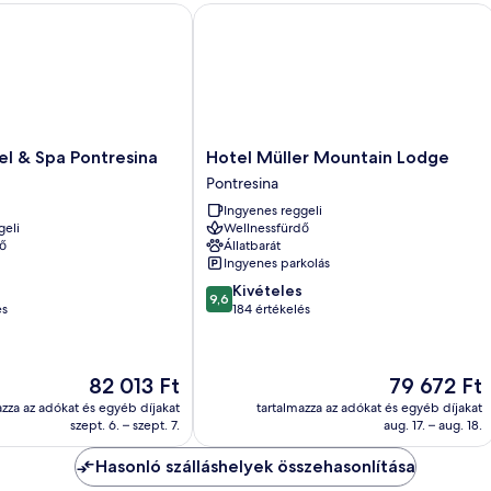
 & Spa Pontresina
Hotel Müller Mountain Lodge
Hotel
el & Spa Pontresina
Hotel Müller Mountain Lodge
Müller
Pontresina
Mountain
Ingyenes reggeli
Lodge
geli
Wellnessfürdő
Pontresina
ő
Állatbarát
Ingyenes parkolás
9.6
Kivételes
9,6
ennyiből:
és
184 értékelés
10,
Kivételes,
184
Az
Az
82 013 Ft
79 672 Ft
értékelés
ár
ár
azza az adókat és egyéb díjakat
tartalmazza az adókat és egyéb díjakat
82 013 Ft
79 672 Ft
szept. 6. – szept. 7.
aug. 17. – aug. 18.
Hasonló szálláshelyek összehasonlítása