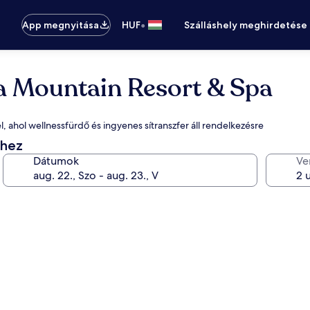
•
App megnyitása
HUF
Szálláshely meghirdetése
na Mountain Resort & Spa
el, ahol wellnessfürdő és ingyenes sítranszfer áll rendelkezésre
éhez
Dátumok
Ve