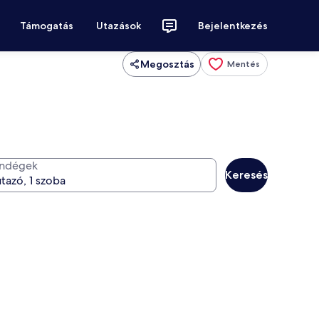
Támogatás
Utazások
Bejelentkezés
Megosztás
Mentés
ndégek
Keresés