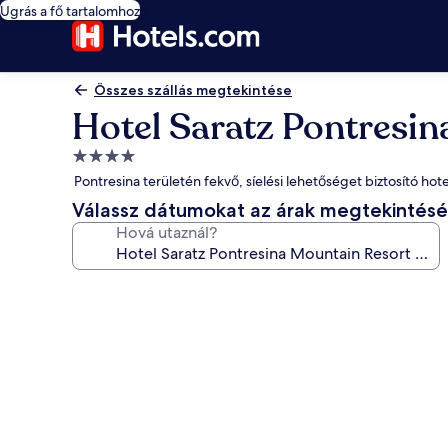
Ugrás a fő tartalomhoz
Összes szállás megtekintése
Hotel Saratz Pontresi
4.0
csillagos
Pontresina területén fekvő, síelési lehetőséget biztosító hot
szálláshely
Válassz dátumokat az árak megtekintés
Hová utaznál?
A(z)
Hotel
Saratz
Pontresina
Mountain
Resort