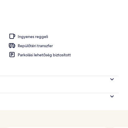
nce, szabadtéri medence, napozóágyak
Ingyenes reggeli
Repülőtéri transzfer
Parkolási lehetőség biztosított