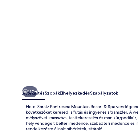
&
Spa
képgalériája
110+
Áttekintés
Szobák
Elhelyezkedés
Szabályzatok
Hotel Saratz Pontresina Mountain Resort & Spa vendégeinek S
következőket keresed: sífutás és ingyenes sítranszfer. A w
mélyszöveti masszázs, testtekercselés és manikűr/pedikűr, 
hely vendégeit beltéri medence, szabadtéri medence és ing
rendelkezésre állnak: síbérletek, sítároló.