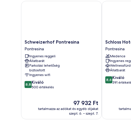
Schweizerhof Pontresina
Schloss Hotel
Schweizerhof
Schloss
Schweizerhof Pontresina
Schloss Hot
Pontresina
Hotel
Pontresina
Pontresina
Pontresina
&
Ingyenes reggeli
Medence
Spa
Állatbarát
Ingyenes reg
Pontresina
Parkolási lehetőség
Wellnessfürd
Pontresina
biztosított
Állatbarát
Ingyenes wifi
8.6
Kiváló
8,6
8.8
Kiváló
ennyiből:
391 értékel
8,8
ennyiből:
500 értékelés
10,
10,
Kiváló,
Kiváló,
391
Az
97 932 Ft
500
értékelés
ár
értékelés
tartalmazza az adókat és egyéb díjakat
tartalm
97 932 Ft
szept. 6. – szept. 7.