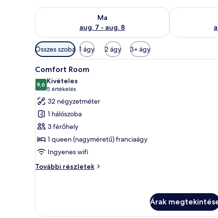
A ma esti rendelkezésre állás ellenőrzése: aug. 7 - au
A holnapi rend
Ma
aug. 7 - aug. 8
a
Szobákhoz
Összes szoba
1 ágy
2 ágy
3+ ágy
rendelkezésre
A
Egy hálószoba, amelyben egy ág
álló
5
Comfort Room
következő
szűrők
Kivételes
szoba
9,6
10-ből 9,6
(5
5 értékelés
összes
értékelés)
32 négyzetméter
képének
1 hálószoba
megtekintése:
3 férőhely
Comfort
1 queen (nagyméretű) franciaágy
Room
Ingyenes wifi
Comfort
További részletek
Room
további
részletei
Árak megtekintés