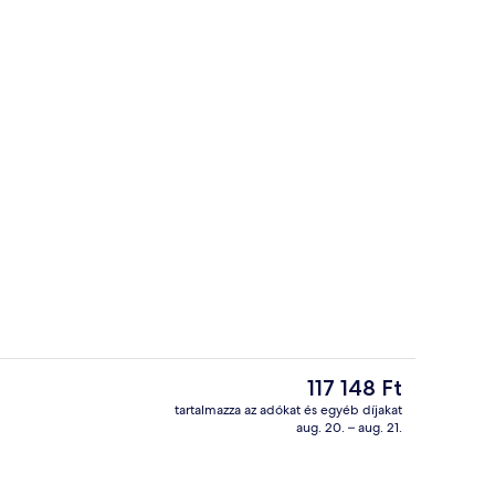
Vacsora
A
117 148 Ft
jelenlegi
tartalmazza az adókat és egyéb díjakat
ár
aug. 20. – aug. 21.
sgőfürdő, törökfürdő/hammam és testkezelés
Lobby
117 148 Ft