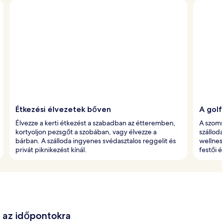
Étkezési élvezetek bőven
A gol
Élvezze a kerti étkezést a szabadban az étteremben,
A szoms
kortyoljon pezsgőt a szobában, vagy élvezze a
szállod
bárban. A szálloda ingyenes svédasztalos reggelit és
wellne
privát piknikezést kínál.
festői 
e az időpontokra