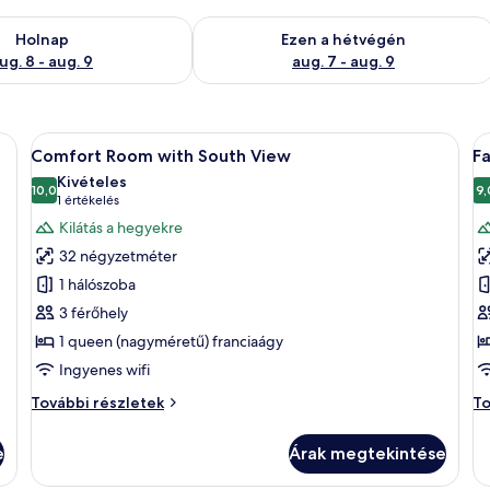
g. 8
elkezésre állás ellenőrzése: aug. 8 - aug. 9
A mostani hétvégi rendelkezésre állás 
Holnap
Ezen a hétvégén
ug. 8 - aug. 9
aug. 7 - aug. 9
y, egy kanapé és két falra szerelt lámpa található.
A
Egy szállodai szoba, amelyben van egy á
A
11
Comfort Room with South View
F
következő
k
Kivételes
szoba
10,0
s
9,
10-ből 10,0
(1
1 értékelés
összes
ö
értékelés)
Kilátás a hegyekre
képének
k
32 négyzetméter
megtekintése:
m
1 hálószoba
Comfort
F
3 férőhely
Room
R
1 queen (nagyméretű) franciaágy
with
South
Ingyenes wifi
View
Comfort
Fa
További részletek
To
Room
R
with
to
e
Árak megtekintése
South
ré
View