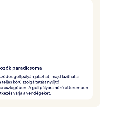
fozók paradicsoma
zédos golfpályán játszhat, majd lazíthat a
a teljes körű szolgáltatást nyújtó
ssrészlegében. A golfpályára néző étteremben
étkezés várja a vendégeket.