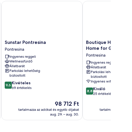
Sunstar Pontresina
Boutique Hotel Engadi
Sunstar
Boutique
Sunstar Pontresina
Boutique Hotel Enga
Pontresina
Hotel
Home for Generatio
Pontresina
Pontresina
Engadinerhof
Pontresina
Ingyenes reggeli
–
Wellnessfürdő
A
Ingyenes reggeli
Állatbarát
Állatbarát
Home
Parkolási lehetőség
Parkolási lehetőség
for
biztosított
biztosított
Generation
Ingyenes wifi
9.6
Kivételes
Pontresina
9,6
ennyiből:
69 értékelés
8.8
Kiváló
8,8
10,
ennyiből:
25 értékelés
Kivételes,
10,
Az
98 712 Ft
69
Kiváló,
ár
értékelés
25
tartalmazza az adókat és egyéb díjakat
tartalmazza az adóka
98 712 Ft
aug. 29. – aug. 30.
értékelés