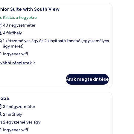
elt televízió.
 fotel és dohányzóasztal található.
Egy szállodai szoba, amelyben egy nagy ágy, a f
17
nior Suite with South View
övetkező
Kilátás a hegyekre
zoba
40 négyzetméter
sszes
épének
4 férőhely
egtekintése:
1 kétszemélyes ágy és 2 kinyitható kanapé (egyszemélyes
ágy méret)
unior
uite
Ingyenes wifi
ith
nior
vábbi részletek
outh
ite
th
iew
uth
Árak megtekintése
ew
vábbi
kokon keresztül kilátás nyílik az épületekre.
ágy, két éjjeli lámpa, egy fafejű ágykeret, egy piros szék és egy erkély talál
Egy szállodai szoba, amelyben található egy ág
szletei
5
zoba
övetkező
32 négyzetméter
zoba
2 férőhely
sszes
épének
2 egyszemélyes ágy
egtekintése:
Ingyenes wifi