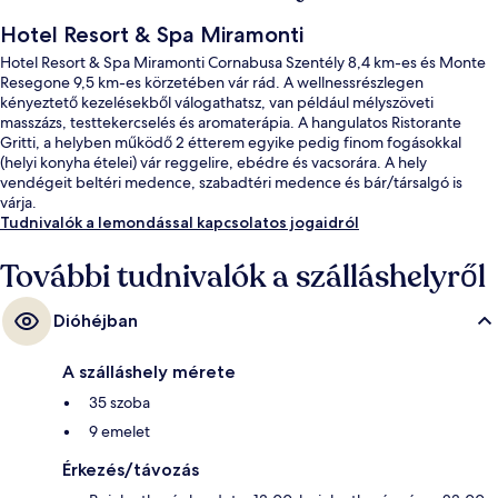
Hotel Resort & Spa Miramonti
Hotel Resort & Spa Miramonti Cornabusa Szentély 8,4 km-es és Monte
Resegone 9,5 km-es körzetében vár rád. A wellnessrészlegen
kényeztető kezelésekből válogathatsz, van például mélyszöveti
masszázs, testtekercselés és aromaterápia. A hangulatos Ristorante
Gritti, a helyben működő 2 étterem egyike pedig finom fogásokkal
(helyi konyha ételei) vár reggelire, ebédre és vacsorára. A hely
vendégeit beltéri medence, szabadtéri medence és bár/társalgó is
várja.
Tudnivalók a lemondással kapcsolatos jogaidról
További tudnivalók a szálláshelyről
Dióhéjban
A szálláshely mérete
35 szoba
9 emelet
Érkezés/távozás