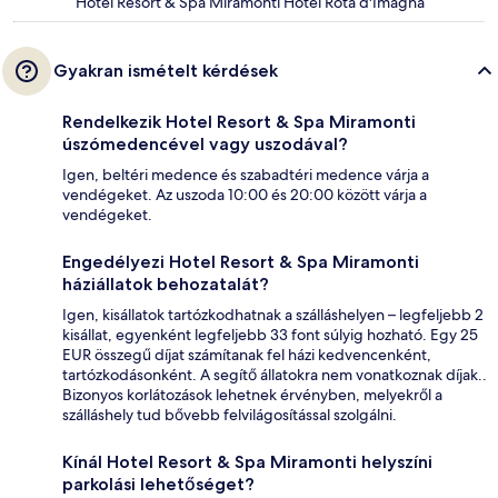
Hotel Resort & Spa Miramonti Hotel Rota d'Imagna
Gyakran ismételt kérdések
Rendelkezik Hotel Resort & Spa Miramonti
úszómedencével vagy uszodával?
Igen, beltéri medence és szabadtéri medence várja a
vendégeket. Az uszoda 10:00 és 20:00 között várja a
vendégeket.
Engedélyezi Hotel Resort & Spa Miramonti
háziállatok behozatalát?
Igen, kisállatok tartózkodhatnak a szálláshelyen – legfeljebb 2
kisállat, egyenként legfeljebb 33 font súlyig hozható. Egy 25
EUR összegű díjat számítanak fel házi kedvencenként,
tartózkodásonként. A segítő állatokra nem vonatkoznak díjak..
Bizonyos korlátozások lehetnek érvényben, melyekről a
szálláshely tud bővebb felvilágosítással szolgálni.
Kínál Hotel Resort & Spa Miramonti helyszíni
parkolási lehetőséget?