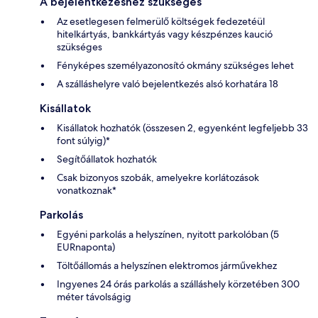
A bejelentkezéshez szükséges
Az esetlegesen felmerülő költségek fedezetéül
hitelkártyás, bankkártyás vagy készpénzes kaució
szükséges
Fényképes személyazonosító okmány szükséges lehet
A szálláshelyre való bejelentkezés alsó korhatára 18
Kisállatok
Kisállatok hozhatók (összesen 2, egyenként legfeljebb 33
font súlyig)*
Segítőállatok hozhatók
Csak bizonyos szobák, amelyekre korlátozások
vonatkoznak*
Parkolás
Egyéni parkolás a helyszínen, nyitott parkolóban (5
EURnaponta)
Töltőállomás a helyszínen elektromos járművekhez
Ingyenes 24 órás parkolás a szálláshely körzetében 300
méter távolságig