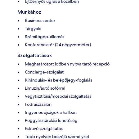
Ejtőernyős ugrás a közelben
Munkához
Business center
Tárgyaló
Számítógép-állomás
Konferenciatér (24 négyzetméter)
Szolgáltatások
Meghatározott időben nyitva tartó recepció
Concierge-szolgálat
Kirándulás- és belépőjegy-foglalás
Limuzin/autó sofőrrel
Vegytisztítási/mosodai szolgáltatás
Fodrászszalon
Ingyenes újságok a hallban
Poggyásztárolási lehetőség
Esküvői szolgáltatás
Több nyelven beszélő személyzet