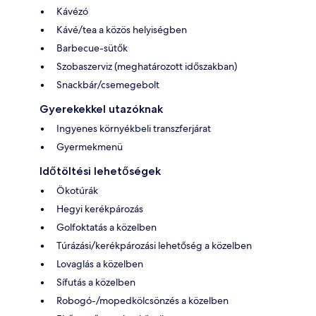
Kávézó
Kávé/tea a közös helyiségben
Barbecue-sütők
Szobaszerviz (meghatározott időszakban)
Snackbár/csemegebolt
Gyerekekkel utazóknak
Ingyenes környékbeli transzferjárat
Gyermekmenü
Időtöltési lehetőségek
Ökotúrák
Hegyi kerékpározás
Golfoktatás a közelben
Túrázási/kerékpározási lehetőség a közelben
Lovaglás a közelben
Sífutás a közelben
Robogó-/mopedkölcsönzés a közelben