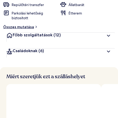
k
Repülőtéri transzfer
Állatbarát
Parkolási lehetőség
Étterem
á
biztosított
l
t
Összes mutatása
a
l
Főbb szolgáltatások
(12)
l
e
Családoknak
(6)
g
j
o
b
b
Miért szeretjük ezt a szálláshelyet
r
a
é
r
t
é
k
e