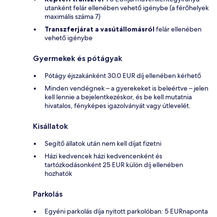
utanként felár ellenében vehető igénybe (a férőhelyek
maximális száma 7)
Transzferjárat a vasútállomásról
felár ellenében
vehető igénybe
Gyermekek és pótágyak
Pótágy éjszakánként 30.0 EUR díj ellenében kérhető
Minden vendégnek – a gyerekeket is beleértve – jelen
kell lennie a bejelentkezéskor, és be kell mutatnia
hivatalos, fényképes igazolványát vagy útlevelét.
Kisállatok
Segítő állatok után nem kell díjat fizetni
Házi kedvencek házi kedvencenként és
tartózkodásonként 25 EUR külön díj ellenében
hozhatók
Parkolás
Egyéni parkolás díja nyitott parkolóban: 5 EURnaponta