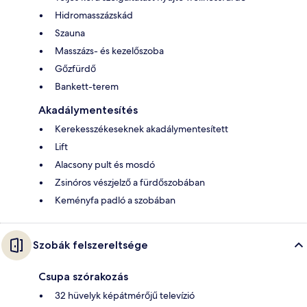
Hidromasszázskád
Szauna
Masszázs- és kezelőszoba
Gőzfürdő
Bankett-terem
Akadálymentesítés
Kerekesszékeseknek akadálymentesített
Lift
Alacsony pult és mosdó
Zsinóros vészjelző a fürdőszobában
Keményfa padló a szobában
Szobák felszereltsége
Csupa szórakozás
32 hüvelyk képátmérőjű televízió