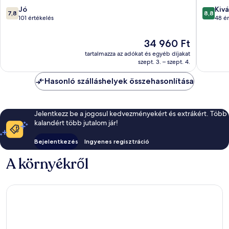
Darfo
della
7.8
8.8
Jó
Kivá
7,8
8,8
Boario
Presola
ennyiből:
ennyiből
101 értékelés
48 ér
Terme
10,
10,
Jó,
Kiváló,
Az
34 960 Ft
101
48
ár
tartalmazza az adókat és egyéb díjakat
értékelés
értékelé
34 960 Ft
szept. 3. – szept. 4.
Hasonló szálláshelyek összehasonlítása
Jelentkezz be a jogosul kedvezményekért és extrákért. Több
kalandért több jutalom jár!
Bejelentkezés
Ingyenes regisztráció
A környékről