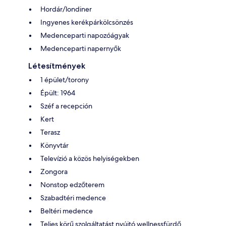
Hordár/londiner
Ingyenes kerékpárkölcsönzés
Medenceparti napozóágyak
Medenceparti napernyők
Létesítmények
1 épület/torony
Épült: 1964
Széf a recepción
Kert
Terasz
Könyvtár
Televízió a közös helyiségekben
Zongora
Nonstop edzőterem
Szabadtéri medence
Beltéri medence
Teljes körű szolgáltatást nyújtó wellnessfürdő