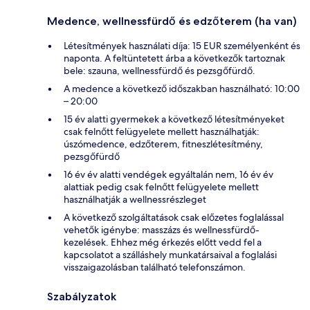
Medence, wellnessfürdő és edzőterem (ha van)
Létesítmények használati díja: 15 EUR személyenként és
naponta. A feltüntetett árba a következők tartoznak
bele: szauna, wellnessfürdő és pezsgőfürdő.
A medence a következő időszakban használható: 10:00
– 20:00
15 év alatti gyermekek a következő létesítményeket
csak felnőtt felügyelete mellett használhatják:
úszómedence, edzőterem, fitneszlétesítmény,
pezsgőfürdő
16 év év alatti vendégek egyáltalán nem, 16 év év
alattiak pedig csak felnőtt felügyelete mellett
használhatják a wellnessrészleget
A következő szolgáltatások csak előzetes foglalással
vehetők igénybe: masszázs és wellnessfürdő-
kezelések. Ehhez még érkezés előtt vedd fel a
kapcsolatot a szálláshely munkatársaival a foglalási
visszaigazolásban található telefonszámon.
Szabályzatok