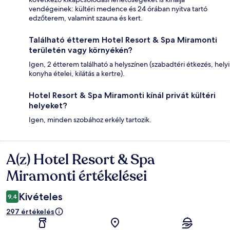
vendégeinek: kültéri medence és 24 órában nyitva tartó
edzőterem, valamint szauna és kert.
Található étterem Hotel Resort & Spa Miramonti
területén vagy környékén?
Igen, 2 étterem található a helyszínen (szabadtéri étkezés, helyi
konyha ételei, kilátás a kertre).
Hotel Resort & Spa Miramonti kínál privát kültéri
helyeket?
Igen, minden szobához erkély tartozik.
A(z) Hotel Resort & Spa
Értékelések
Miramonti értékelései
Kivételes
9,4
297 értékelés