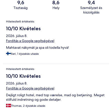
9,6
8,6
9,4
Tisztaság
Hely
Személyzet és
kiszolgálás
Értékelések
Hitelesített értékelés
10/10 Kivételes
2026. július 8.
Fordítás a Google segítségével
Mahtavat näkymät ja spa oli todella hyvä!
Ilari, 1 éjszakás utazás
Hitelesített értékelés
10/10 Kivételes
2026. július 8.
Fordítás a Google segítségével
Dejligt roligt hotel, med top værelse, mad og betjening. Meget
stilfuld indretning og gode detaljer.
Thomas, 2 éjszakás utazás