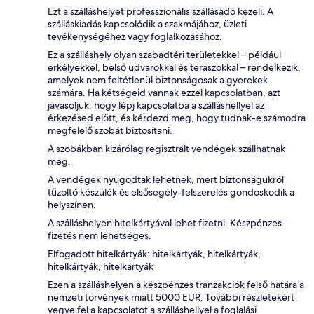
Ezt a szálláshelyet professzionális szállásadó kezeli. A
szálláskiadás kapcsolódik a szakmájához, üzleti
tevékenységéhez vagy foglalkozásához.
Ez a szálláshely olyan szabadtéri területekkel – például
erkélyekkel, belső udvarokkal és teraszokkal – rendelkezik,
amelyek nem feltétlenül biztonságosak a gyerekek
számára. Ha kétségeid vannak ezzel kapcsolatban, azt
javasoljuk, hogy lépj kapcsolatba a szálláshellyel az
érkezésed előtt, és kérdezd meg, hogy tudnak-e számodra
megfelelő szobát biztosítani.
A szobákban kizárólag regisztrált vendégek szállhatnak
meg.
A vendégek nyugodtak lehetnek, mert biztonságukról
tűzoltó készülék és elsősegély-felszerelés gondoskodik a
helyszínen.
A szálláshelyen hitelkártyával lehet fizetni. Készpénzes
fizetés nem lehetséges.
Elfogadott hitelkártyák: hitelkártyák, hitelkártyák,
hitelkártyák, hitelkártyák
Ezen a szálláshelyen a készpénzes tranzakciók felső határa a
nemzeti törvények miatt 5000 EUR. További részletekért
vegye fel a kapcsolatot a szálláshellyel a foglalási