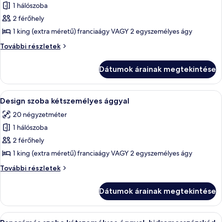
1 hálószoba
összes
képének
2 férőhely
megtekintése:
1 king (extra méretű) franciaágy VAGY 2 egyszemélyes ágy
Deluxe
Deluxe
További részletek
szoba
szoba
kétszemélyes
kétszemélyes
Dátumok árainak megtekintése
ággyal,
ággyal,
hidromasszázskád
hidromasszázskád
további
A
Egy modern hálószoba, amelyben találha
7
részletei
Design szoba kétszemélyes ággyal
következő
20 négyzetméter
szoba
1 hálószoba
összes
képének
2 férőhely
megtekintése:
1 king (extra méretű) franciaágy VAGY 2 egyszemélyes ágy
Design
Design
További részletek
szoba
szoba
kétszemélyes
kétszemélyes
Dátumok árainak megtekintése
ággyal
ággyal
további
részletei
A
Egy szállodai szoba, amelyben találhat
7