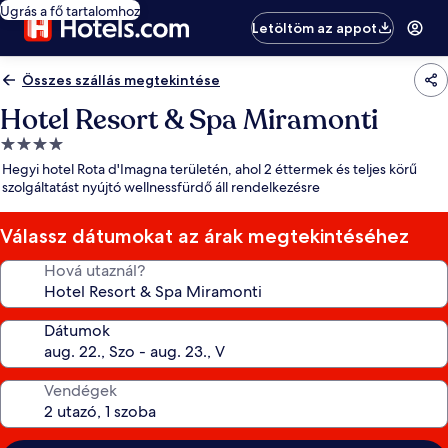
Ugrás a fő tartalomhoz
Letöltöm az appot
Összes szállás megtekintése
Hotel Resort & Spa Miramonti
4.0
csillagos
Hegyi hotel Rota d'Imagna területén, ahol 2 éttermek és teljes körű
szálláshely
szolgáltatást nyújtó wellnessfürdő áll rendelkezésre
Válassz dátumokat az árak megtekintéséhez
Hová utaznál?
Dátumok
Vendégek