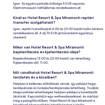
Igen. Az egyéni parkolás költsége 5 EUR naponta.
Elektromosautó-töltőállomás rendelkezésre áll.
Kínál ez Hotel Resort & Spa Miramonti reptéri
transzfer szolgáltatást?
Igen, reptéri transzferjárat 6:00 és 23:00 között külön kérésre
rendelkezésre áll. A díj 70 EUR járművenként egyirányú
utanként.
Mikor van Hotel Resort & Spa Miramonti
bejelentkezési és kijelentkezési ideje?
Bejelentkezésre 13:00 és 23:00 között van lehetőség.
Kijelentkezési idő: 11:00.
Mit csinálhatok Hotel Resort & Spa Miramonti
területén és a közelben?
Helyben is kellemes időtöltések várnak, így például hegyi
kerékpározás és túrázási/kerékpározási lehetőség. További
kikapcsolódási lehetőségek helyben például a következők:
ökotúrák. Kapcsolódj ki egy wellnesskezeléssel, és mártózz
meg a pezsgőfürdőben. Hotel Resort & Spa Miramonti a
következő kikapcsolódási lehetőségeket is kínálja