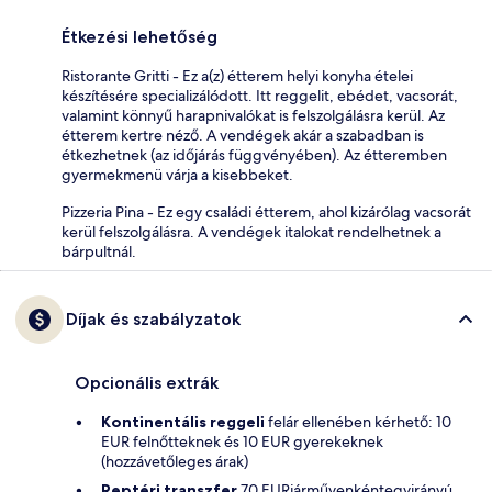
Étkezési lehetőség
Ristorante Gritti - Ez a(z) étterem helyi konyha ételei
készítésére specializálódott. Itt reggelit, ebédet, vacsorát,
valamint könnyű harapnivalókat is felszolgálásra kerül. Az
étterem kertre néző. A vendégek akár a szabadban is
étkezhetnek (az időjárás függvényében). Az étteremben
gyermekmenü várja a kisebbeket.
Pizzeria Pina - Ez egy családi étterem, ahol kizárólag vacsorát
kerül felszolgálásra. A vendégek italokat rendelhetnek a
bárpultnál.
Díjak és szabályzatok
Opcionális extrák
Kontinentális reggeli
felár ellenében kérhető: 10
EUR felnőtteknek és 10 EUR gyerekeknek
(hozzávetőleges árak)
Reptéri transzfer
70 EURjárművenkéntegyirányú