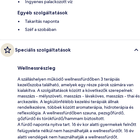
Ingyenes palackozott víz
Egyéb szolgáltatások
Takarítás naponta
Széf a szobában
Speciális szolgáltatások
Wellnessrészleg
A szálláshelyen működő wellnessfürdőben 3 terápiás
kezelőszoba található, amelyek egy része párok számára van
kialakítva. A szolgáltatások között a következők szerepelnek:
masszázs - mélyszöveti, masszázs - lávaköves, masszázs - thai és
arckezelés. A legkülönfélébb kezelési terápiák állnak
rendelkezésre, többek között aromaterápia, hidroterápia és
reflexológia. A wellnessfürdőben szauna, pezsgőfürdő,
gőzfürdő és törökfürdő/hammam biztosított.
A fürdő naponta nyitva tart. 16 év kor alatti gyermekek felnőtt
felügyelete nélkül nem használhatják a wellnessfürdőt. 16 év
alatti vendégek nem használhatják a wellnessfürdőt.