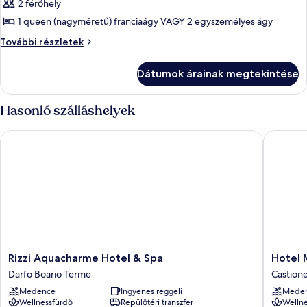
képének
2 férőhely
megtekintése:
1 queen (nagyméretű) franciaágy VAGY 2 egyszemélyes ágy
Design
Design
További részletek
szoba
szoba
kétszemélyes
kétszemélyes
Dátumok árainak megtekintése
ággyal
ággyal
további
részletei
Hasonló szálláshelyek
Rizzi Aquacharme Hotel & Spa
Hotel Mi
Rizzi
Hotel
Rizzi Aquacharme Hotel & Spa
Hotel 
Aquacharme
Milano
Darfo Boario Terme
Castione
Hotel
Alpen
Medence
Ingyenes reggeli
Mede
&
Resort
Wellnessfürdő
Repülőtéri transzfer
Wellne
Spa
Castion