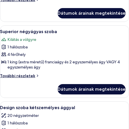
erkély,
háromágyas
szoba,
kilátással
Dátumok árainak megtekintése
erkély,
a
kilátással
hegyre
a
A
Egy szállodai szoba, amelyben egy nagy
5
hegyre
Superior négyágyas szoba
következő
további
Kilátás a völgyre
részletei
szoba
1 hálószoba
összes
képének
4 férőhely
megtekintése:
1 king (extra méretű) franciaágy és 2 egyszemélyes ágy VAGY 4
egyszemélyes ágy
Superior
négyágyas
Superior
További részletek
szoba
négyágyas
szoba
Dátumok árainak megtekintése
további
részletei
A
Egy szállodai szoba, amelyben található
1
Design szoba kétszemélyes ággyal
következő
20 négyzetméter
szoba
1 hálószoba
összes