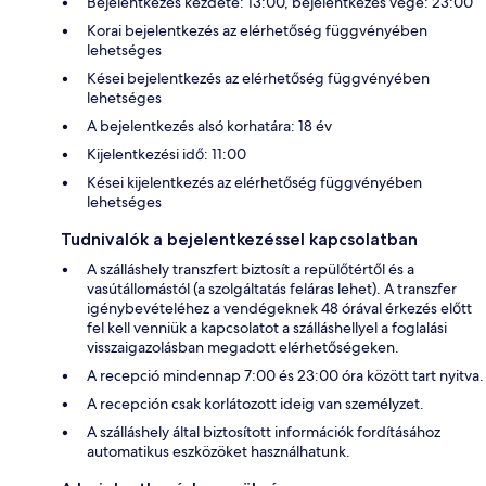
Bejelentkezés kezdete: 13:00, bejelentkezés vége: 23:00
Korai bejelentkezés az elérhetőség függvényében
lehetséges
Kései bejelentkezés az elérhetőség függvényében
lehetséges
A bejelentkezés alsó korhatára: 18 év
Kijelentkezési idő: 11:00
Kései kijelentkezés az elérhetőség függvényében
lehetséges
Tudnivalók a bejelentkezéssel kapcsolatban
A szálláshely transzfert biztosít a repülőtértől és a
vasútállomástól (a szolgáltatás feláras lehet). A transzfer
igénybevételéhez a vendégeknek 48 órával érkezés előtt
fel kell venniük a kapcsolatot a szálláshellyel a foglalási
visszaigazolásban megadott elérhetőségeken.
A recepció mindennap 7:00 és 23:00 óra között tart nyitva.
A recepción csak korlátozott ideig van személyzet.
A szálláshely által biztosított információk fordításához
automatikus eszközöket használhatunk.