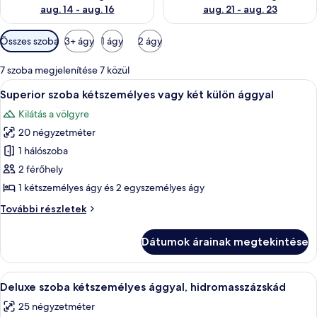
aug. 14 - aug. 16
aug. 21 - aug. 23
Szobákhoz
Összes szoba
3+ ágy
1 ágy
2 ágy
rendelkezésre
álló
7 szoba megjelenítése 7 közül
szűrők
A
Egy szállodai szoba, amelyben egy nagy 
2
Superior szoba kétszemélyes vagy két külön ággyal
következő
Kilátás a völgyre
szoba
20 négyzetméter
összes
képének
1 hálószoba
megtekintése:
2 férőhely
Superior
1 kétszemélyes ágy és 2 egyszemélyes ágy
szoba
Superior
További részletek
kétszemélyes
szoba
vagy
kétszemélyes
Dátumok árainak megtekintése
vagy
két
két
külön
külön
A
Egy modern szállodaszoba, amelyben egy
ággyal
6
ággyal
Deluxe szoba kétszemélyes ággyal, hidromasszázskád
következő
további
25 négyzetméter
részletei
szoba