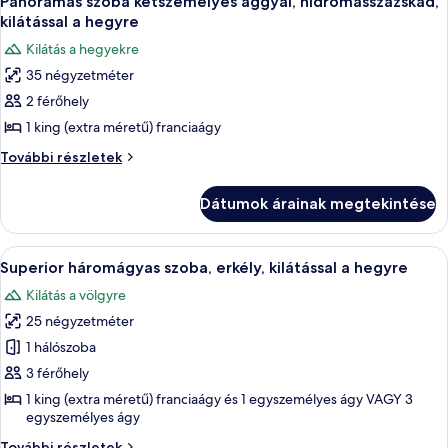
Panorámás szoba kétszemélyes ággyal, hidromasszázskád,
következő
kilátással a hegyre
szoba
Kilátás a hegyekre
összes
35 négyzetméter
képének
2 férőhely
megtekintése:
Panorámás
1 king (extra méretű) franciaágy
szoba
Panorámás
További részletek
kétszemélyes
szoba
kétszemélyes
ággyal,
Dátumok árainak megtekintése
ággyal,
hidromasszázskád,
hidromasszázskád,
kilátással
kilátással
A
Egy szállodai szoba, amelyben egy nagy
6
a
a
Superior háromágyas szoba, erkély, kilátással a hegyre
következő
hegyre
hegyre
Kilátás a völgyre
további
szoba
részletei
25 négyzetméter
összes
képének
1 hálószoba
megtekintése:
3 férőhely
Superior
1 king (extra méretű) franciaágy és 1 egyszemélyes ágy VAGY 3
háromágyas
egyszemélyes ágy
szoba,
Superior
További részletek