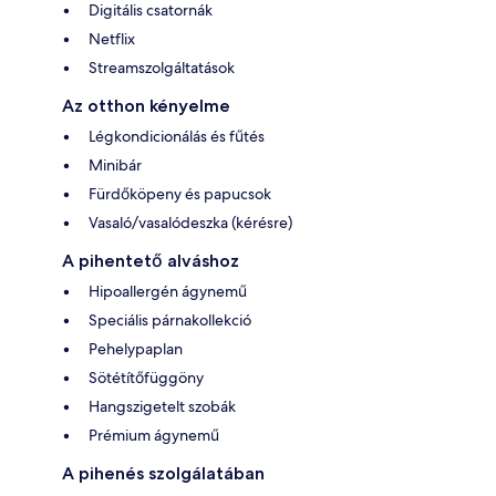
Digitális csatornák
Netflix
Streamszolgáltatások
Az otthon kényelme
Légkondicionálás és fűtés
Minibár
Fürdőköpeny és papucsok
Vasaló/vasalódeszka (kérésre)
A pihentető alváshoz
Hipoallergén ágynemű
Speciális párnakollekció
Pehelypaplan
Sötétítőfüggöny
Hangszigetelt szobák
Prémium ágynemű
A pihenés szolgálatában