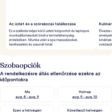
l
t
Az üzlet és a szórakozás találkozása
Kuliná
Ez a szálloda teljes körű üzleti központot és laptopos
Élvezze 
munkaállomásokat kínál a termelékenység
amelyekb
érdekében. Munka után a spa masszázsokat,
kínálnak
testkezelést és szaunát kínál.
svédaszt
Szobaopciók
A rendelkezésre állás ellenőrzése ezekre az
időpontokra
A ma esti rendelkezésre állás ellenőrzése: aug. 8 - aug. 9
A holnapi rendelkezésre állás e
Ma
Holnap
aug. 8 - aug. 9
aug. 9 - aug. 10
A mostani hétvégi rendelkezésre állás ellenőrzése: aug. 14 - au
A következő hétvégi rendelkezé
Ezen a hétvégén
Következő hétvégén