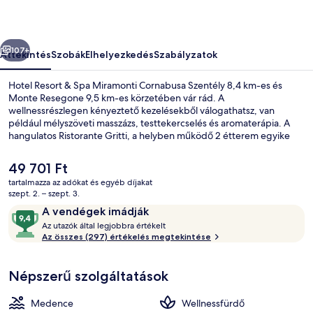
képgalériája
őző
Következő
107+
Áttekintés
Szobák
Elhelyezkedés
Szabályzatok
Hotel Resort & Spa Miramonti Cornabusa Szentély 8,4 km-es és
Monte Resegone 9,5 km-es körzetében vár rád. A
wellnessrészlegen kényeztető kezelésekből válogathatsz, van
például mélyszöveti masszázs, testtekercselés és aromaterápia. A
hangulatos Ristorante Gritti, a helyben működő 2 étterem egyike
pedig finom fogásokkal (helyi konyha ételei) vár reggelire, ebédre
és vacsorára. A hely vendégeit beltéri medence, szabadtéri
A
49 701 Ft
medence és bár/társalgó is várja.
jelenlegi
tartalmazza az adókat és egyéb díjakat
ár
szept. 2. – szept. 3.
Párok számára kialakított kezelőszob
49 701 Ft
Értékelések
9,4
A vendégek imádják
A
ennyiből:
Az utazók által legjobbra értékelt
z
Az összes (297) értékelés megtekintése
10,
A
u
vendégek
Népszerű szolgáltatások
t
imádják
a
z
Medence
Wellnessfürdő
ó