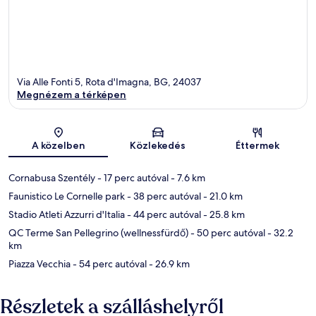
Via Alle Fonti 5, Rota d'Imagna, BG, 24037
Megnézem a térképen
Térkép
A közelben
Közlekedés
Éttermek
Cornabusa Szentély
- 17 perc autóval
- 7.6 km
Faunistico Le Cornelle park
- 38 perc autóval
- 21.0 km
Stadio Atleti Azzurri d'Italia
- 44 perc autóval
- 25.8 km
QC Terme San Pellegrino (wellnessfürdő)
- 50 perc autóval
- 32.2
km
Piazza Vecchia
- 54 perc autóval
- 26.9 km
Részletek a szálláshelyről