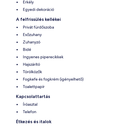
Erkély
Egyedi dekoráció
A felfrissülés kellékei
Privát fürdőszoba
Esőzuhany
Zuhanyzó
Bidé
Ingyenes piperecikkek
Hajszárító
Törölközők
Fogkefe és fogkrém (igényelhető)
Toalettpapír
Kapcsolattartás
Íróasztal
Telefon
Étkezés és italok