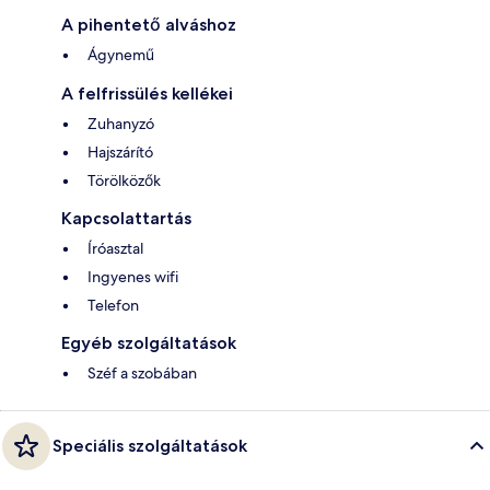
A pihentető alváshoz
Ágynemű
A felfrissülés kellékei
Zuhanyzó
Hajszárító
Törölközők
Kapcsolattartás
Íróasztal
Ingyenes wifi
Telefon
Egyéb szolgáltatások
Széf a szobában
Speciális szolgáltatások