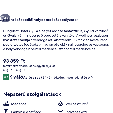
őző
Következő
42+
Áttekintés
Szobák
Elhelyezkedés
Szabályzatok
Hunguest Hotel Gyula elhelyezkedése fantasztikus, Gyulai Várfürdő
és Gyulai vár mindössze 5 perc sétára van tőle. A wellnessrészlegen
masszázs csábítja a vendégeket, az étterem – Orchidea Restaurant –
pedig ízletes fogásokat (magyar ételek) kínál reggelire és vacsorára.
A hely vendégeit beltéri medence, szabadtéri medence és
bár/társalgó is várja.
A
93 859 Ft
jelenlegi
tartalmazza az adókat és egyéb díjakat
ár
aug. 16. – aug. 17.
Szauna
93 859 Ft
Értékelések
Kiváló
8,6
Az összes (24) értékelés megtekintése
8,6 ennyiből: 10
Népszerű szolgáltatások
Medence
Wellnessfürdő
Parkolási lehetőség
Ingyenes wifi