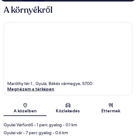
A környékről
Maróthy tér 1., Gyula, Békés vármegye, 5700
Megnézem a térképen
Térkép
A közelben
Közlekedés
Éttermek
Gyulai Várfürdő
- 1 perc gyalog
- 0.1 km
Gyulai vár
- 7 perc gyalog
- 0.6 km