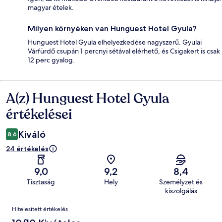
magyar ételek.
Milyen környéken van Hunguest Hotel Gyula?
Hunguest Hotel Gyula elhelyezkedése nagyszerű. Gyulai
Várfürdő csupán 1 percnyi sétával elérhető, és Csigakert is csak
12 perc gyalog.
A(z) Hunguest Hotel Gyula
Értékelések
értékelései
Kiváló
8,6
24 értékelés
9,0
9,2
8,4
Tisztaság
Hely
Személyzet és
kiszolgálás
Értékelések
Hitelesített értékelés