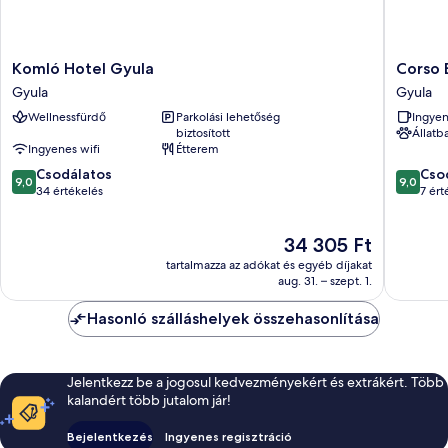
Komló
Corso
Komló Hotel Gyula
Corso 
Hotel
Boutiqu
Gyula
Gyula
Gyula
Hotel
Wellnessfürdő
Parkolási lehetőség
Ingyen
Gyula
Gyula
biztosított
Állatb
Ingyenes wifi
Étterem
9.0
9.0
Csodálatos
Cso
9,0
9,0
ennyiből:
ennyiből
34 értékelés
7 ért
10,
10,
Csodálatos,
Csodálat
Az
34 305 Ft
34
7
ár
értékelés
értékelé
tartalmazza az adókat és egyéb díjakat
34 305 Ft
aug. 31. – szept. 1.
Hasonló szálláshelyek összehasonlítása
Jelentkezz be a jogosul kedvezményekért és extrákért. Több
kalandért több jutalom jár!
Bejelentkezés
Ingyenes regisztráció