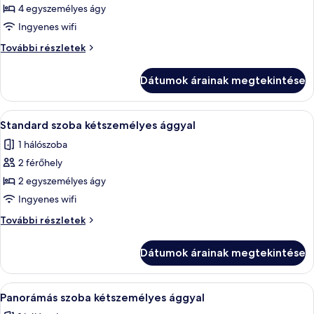
megtekintése:
4 egyszemélyes ágy
Családi
Ingyenes wifi
szoba,
Családi
További részletek
2
szoba,
hálószobával,
2
Dátumok árainak megtekintése
hálószobával,
erkély
erkély
további
A
Egy szállodai szoba, amelyben található
4
részletei
Standard szoba kétszemélyes ággyal
következő
1 hálószoba
szoba
2 férőhely
összes
képének
2 egyszemélyes ágy
megtekintése:
Ingyenes wifi
Standard
Standard
További részletek
szoba
szoba
kétszemélyes
kétszemélyes
Dátumok árainak megtekintése
ággyal
ággyal
további
részletei
A
Egy szállodai szoba, amelyben található
3
Panorámás szoba kétszemélyes ággyal
következő