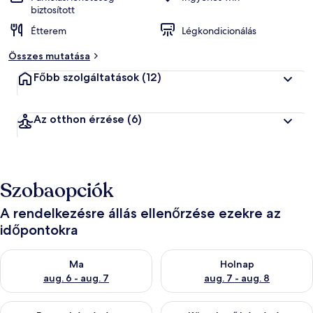
biztosított
Étterem
Légkondicionálás
Összes mutatása
Főbb szolgáltatások
(12)
Az otthon érzése
(6)
Szobaopciók
A rendelkezésre állás ellenőrzése ezekre az
időpontokra
A ma esti rendelkezésre állás ellenőrzése: aug. 6 - aug. 7
A holnapi rendelkezésre állás e
Ma
Holnap
aug. 6 - aug. 7
aug. 7 - aug. 8
A mostani hétvégi rendelkezésre állás ellenőrzése: aug. 7 - aug
A következő hétvégi rendelkezé