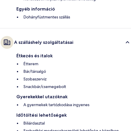
Egyéb információ
Dohányfüstmentes szállás
A szálláshely szolgáltatásai
Étkezés és italok
Étterem
Bár/társalgó
Szobaszerviz
Snackbár/csemegebolt
Gyerekekkel utazóknak
A gyermekek tartózkodása ingyenes
Időtöltési lehetőségek
Biliárdasztal
Szabadtéri medencehasználati lehetőség a közelben