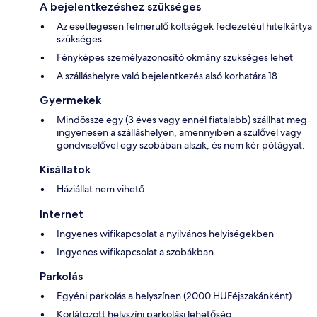
A bejelentkezéshez szükséges
Az esetlegesen felmerülő költségek fedezetéül hitelkártya
szükséges
Fényképes személyazonosító okmány szükséges lehet
A szálláshelyre való bejelentkezés alsó korhatára 18
Gyermekek
Mindössze egy (3 éves vagy ennél fiatalabb) szállhat meg
ingyenesen a szálláshelyen, amennyiben a szülővel vagy
gondviselővel egy szobában alszik, és nem kér pótágyat.
Kisállatok
Háziállat nem vihető
Internet
Ingyenes wifikapcsolat a nyilvános helyiségekben
Ingyenes wifikapcsolat a szobákban
Parkolás
Egyéni parkolás a helyszínen (2000 HUFéjszakánként)
Korlátozott helyszíni parkolási lehetőség