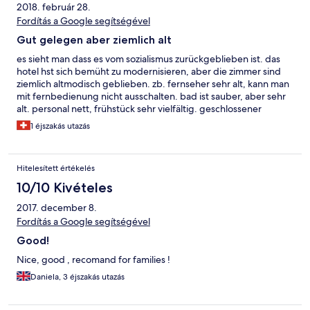
2018. február 28.
Fordítás a Google segítségével
Gut gelegen aber ziemlich alt
es sieht man dass es vom sozialismus zurückgeblieben ist. das
hotel hst sich bemüht zu modernisieren, aber die zimmer sind
ziemlich altmodisch geblieben. zb. fernseher sehr alt, kann man
mit fernbedienung nicht ausschalten. bad ist sauber, aber sehr
alt. personal nett, frühstück sehr vielfältig. geschlossener
Parkplatz, aner für wenig autos und für extra geld. es gibt viel
1 éjszakás utazás
modernere in gyula.werde nächstesmal nicht wählen.
Hitelesített értékelés
10/10 Kivételes
2017. december 8.
Fordítás a Google segítségével
Good!
Nice, good , recomand for families !
Daniela, 3 éjszakás utazás