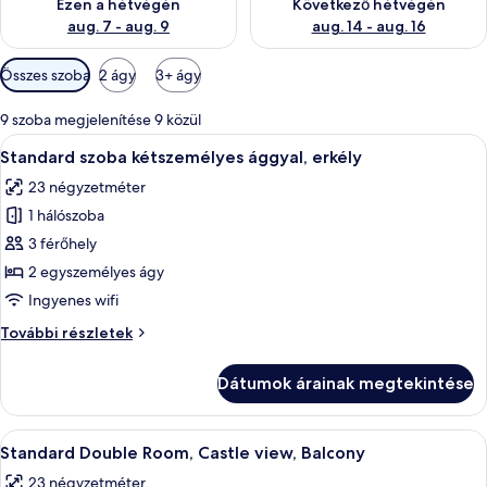
Ezen a hétvégén
Következő hétvégén
aug. 7 - aug. 9
aug. 14 - aug. 16
Szobákhoz
Összes szoba
2 ágy
3+ ágy
rendelkezésre
álló
9 szoba megjelenítése 9 közül
szűrők
A
Egy szállodai szoba, amelyben egy nagy 
3
Standard szoba kétszemélyes ággyal, erkély
következő
23 négyzetméter
szoba
1 hálószoba
összes
képének
3 férőhely
megtekintése:
2 egyszemélyes ágy
Standard
Ingyenes wifi
szoba
Standard
További részletek
kétszemélyes
szoba
ággyal,
kétszemélyes
Dátumok árainak megtekintése
ággyal,
erkély
erkély
további
A
Egy szállodai szoba, amelyben találha
4
részletei
Standard Double Room, Castle view, Balcony
következő
23 négyzetméter