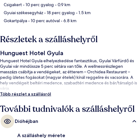
Csigakert
- 10 perc gyalog
- 0.9 km
Gyuiai székesegyház
- 18 perc gyalog
- 1.5 km
Gokartpálya
- 10 perc autóval
- 6.8 km
Részletek a szálláshelyről
Hunguest Hotel Gyula
Hunguest Hotel Gyula elhelyezkedése fantasztikus, Gyulai Várfürdő és
Gyulai vár mindössze 5 perc sétára van tőle. A wellnessrészlegen
masszázs csábítja a vendégeket, az étterem – Orchidea Restaurant –
pedig ízletes fogásokat (magyar ételek) kínál reggelire és vacsorára. A
hely vendégeit beltéri medence, szabadtéri medence és bár/társalgó is
várja.
Több részlet a szállásról
További tudnivalók a szálláshelyről
Dióhéjban
A szálláshely mérete