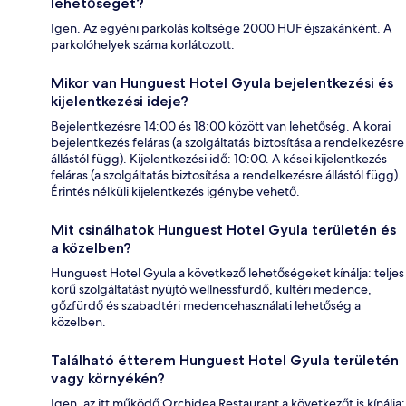
lehetőséget?
Igen. Az egyéni parkolás költsége 2000 HUF éjszakánként. A
parkolóhelyek száma korlátozott.
Mikor van Hunguest Hotel Gyula bejelentkezési és
kijelentkezési ideje?
Bejelentkezésre 14:00 és 18:00 között van lehetőség. A korai
bejelentkezés feláras (a szolgáltatás biztosítása a rendelkezésre
állástól függ). Kijelentkezési idő: 10:00. A kései kijelentkezés
feláras (a szolgáltatás biztosítása a rendelkezésre állástól függ).
Érintés nélküli kijelentkezés igénybe vehető.
Mit csinálhatok Hunguest Hotel Gyula területén és
a közelben?
Hunguest Hotel Gyula a következő lehetőségeket kínálja: teljes
körű szolgáltatást nyújtó wellnessfürdő, kültéri medence,
gőzfürdő és szabadtéri medencehasználati lehetőség a
közelben.
Található étterem Hunguest Hotel Gyula területén
vagy környékén?
Igen, az itt működő Orchidea Restaurant a következőt is kínálja: