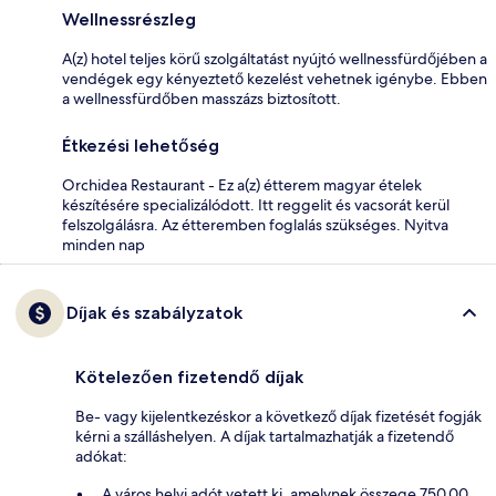
Wellnessrészleg
A(z) hotel teljes körű szolgáltatást nyújtó wellnessfürdőjében a
vendégek egy kényeztető kezelést vehetnek igénybe. Ebben
a wellnessfürdőben masszázs biztosított.
Étkezési lehetőség
Orchidea Restaurant - Ez a(z) étterem magyar ételek
készítésére specializálódott. Itt reggelit és vacsorát kerül
felszolgálásra. Az étteremben foglalás szükséges. Nyitva
minden nap
Díjak és szabályzatok
Kötelezően fizetendő díjak
Be- vagy kijelentkezéskor a következő díjak fizetését fogják
kérni a szálláshelyen. A díjak tartalmazhatják a fizetendő
adókat:
A város helyi adót vetett ki, amelynek összege 750.00