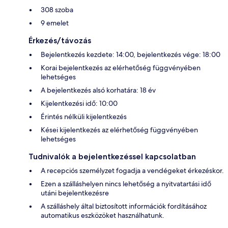
308 szoba
9 emelet
Érkezés/távozás
Bejelentkezés kezdete: 14:00, bejelentkezés vége: 18:00
Korai bejelentkezés az elérhetőség függvényében
lehetséges
A bejelentkezés alsó korhatára: 18 év
Kijelentkezési idő: 10:00
Érintés nélküli kijelentkezés
Kései kijelentkezés az elérhetőség függvényében
lehetséges
Tudnivalók a bejelentkezéssel kapcsolatban
A recepciós személyzet fogadja a vendégeket érkezéskor.
Ezen a szálláshelyen nincs lehetőség a nyitvatartási idő
utáni bejelentkezésre
A szálláshely által biztosított információk fordításához
automatikus eszközöket használhatunk.