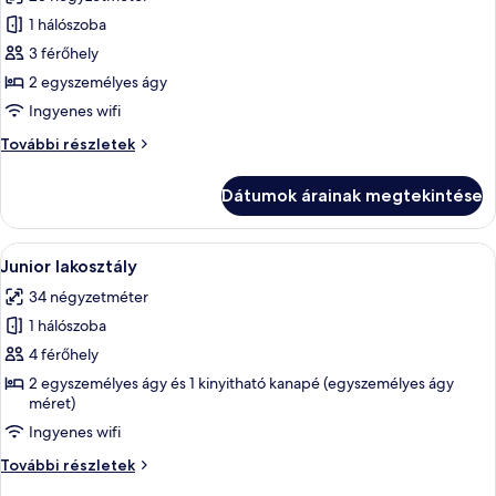
szoba
1 hálószoba
összes
képének
3 férőhely
megtekintése:
2 egyszemélyes ágy
Standard
Ingyenes wifi
Double
Standard
További részletek
Room,
Double
Castle
Room,
Dátumok árainak megtekintése
Castle
view,
view,
Balcony
Balcony
A
Egy modern szállodai szoba, amelyben e
4
további
Junior lakosztály
következő
részletei
34 négyzetméter
szoba
1 hálószoba
összes
képének
4 férőhely
megtekintése:
2 egyszemélyes ágy és 1 kinyitható kanapé (egyszemélyes ágy
méret)
Junior
lakosztály
Ingyenes wifi
Junior
További részletek
lakosztály