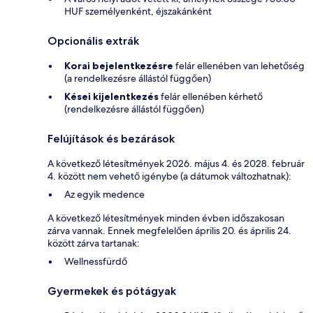
HUF személyenként, éjszakánként
Opcionális extrák
Korai bejelentkezésre
felár ellenében van lehetőség
(a rendelkezésre állástól függően)
Kései kijelentkezés
felár ellenében kérhető
(rendelkezésre állástól függően)
Felújítások és bezárások
A következő létesítmények 2026. május 4. és 2028. február
4. között nem vehető igénybe (a dátumok változhatnak):
Az egyik medence
A következő létesítmények minden évben időszakosan
zárva vannak. Ennek megfelelően április 20. és április 24.
között zárva tartanak:
Wellnessfürdő
Gyermekek és pótágyak