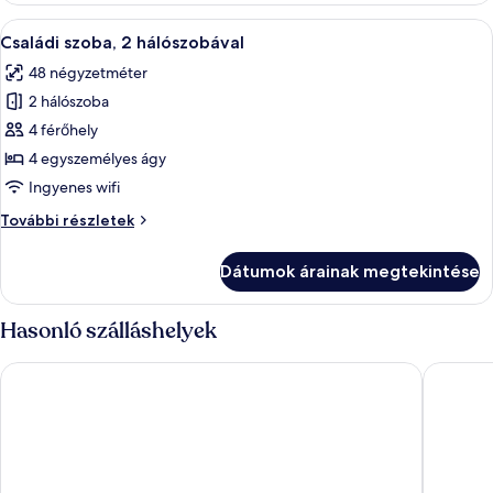
részletei
A
Egy szállodai szoba, amelyben található
4
Családi szoba, 2 hálószobával
következő
48 négyzetméter
szoba
2 hálószoba
összes
képének
4 férőhely
megtekintése:
4 egyszemélyes ágy
Családi
Ingyenes wifi
szoba,
Családi
További részletek
2
szoba,
hálószobával
2
Dátumok árainak megtekintése
hálószobával
további
részletei
Hasonló szálláshelyek
Komló Hotel Gyula
Corso Bo