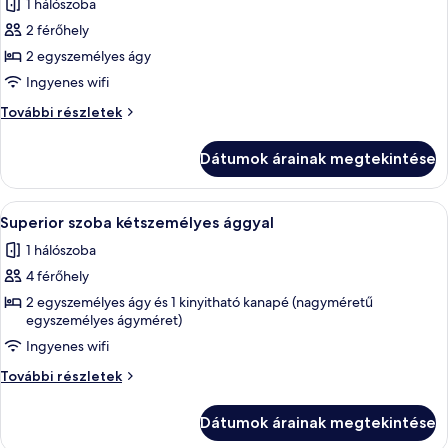
1 hálószoba
szoba
2 férőhely
összes
képének
2 egyszemélyes ágy
megtekintése:
Ingyenes wifi
Panorámás
Panorámás
További részletek
szoba
szoba
kétszemélyes
kétszemélyes
Dátumok árainak megtekintése
ággyal
ággyal
további
részletei
A
Egy szállodai szoba, amelyben található
4
Superior szoba kétszemélyes ággyal
következő
1 hálószoba
szoba
4 férőhely
összes
képének
2 egyszemélyes ágy és 1 kinyitható kanapé (nagyméretű
egyszemélyes ágyméret)
megtekintése:
Ingyenes wifi
Superior
szoba
Superior
További részletek
kétszemélyes
szoba
kétszemélyes
ággyal
Dátumok árainak megtekintése
ággyal
további