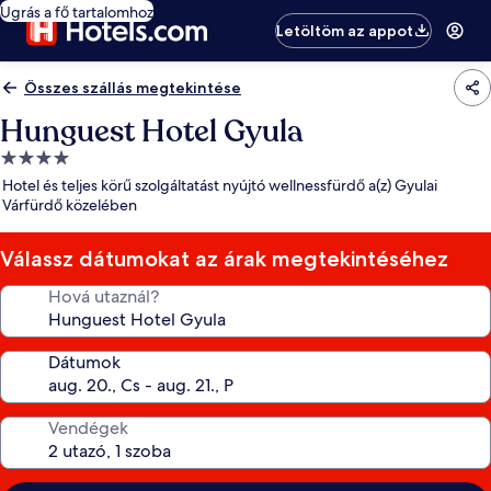
Ugrás a fő tartalomhoz
Letöltöm az appot
Összes szállás megtekintése
Hunguest Hotel Gyula
4.0
csillagos
Hotel és teljes körű szolgáltatást nyújtó wellnessfürdő a(z) Gyulai
szálláshely
Várfürdő közelében
Válassz dátumokat az árak megtekintéséhez
Hová utaznál?
Dátumok
Vendégek