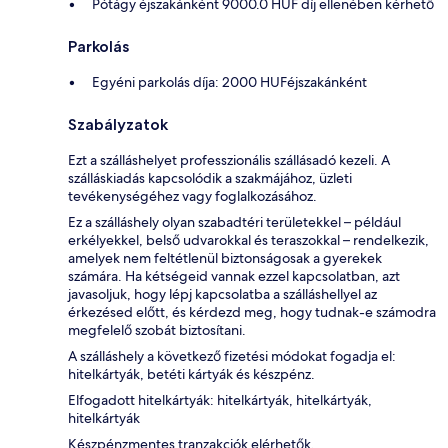
Pótágy éjszakánként 9000.0 HUF díj ellenében kérhető
Parkolás
Egyéni parkolás díja: 2000 HUFéjszakánként
Szabályzatok
Ezt a szálláshelyet professzionális szállásadó kezeli. A
szálláskiadás kapcsolódik a szakmájához, üzleti
tevékenységéhez vagy foglalkozásához.
Ez a szálláshely olyan szabadtéri területekkel – például
erkélyekkel, belső udvarokkal és teraszokkal – rendelkezik,
amelyek nem feltétlenül biztonságosak a gyerekek
számára. Ha kétségeid vannak ezzel kapcsolatban, azt
javasoljuk, hogy lépj kapcsolatba a szálláshellyel az
érkezésed előtt, és kérdezd meg, hogy tudnak-e számodra
megfelelő szobát biztosítani.
A szálláshely a következő fizetési módokat fogadja el:
hitelkártyák, betéti kártyák és készpénz.
Elfogadott hitelkártyák: hitelkártyák, hitelkártyák,
hitelkártyák
Készpénzmentes tranzakciók elérhetők.