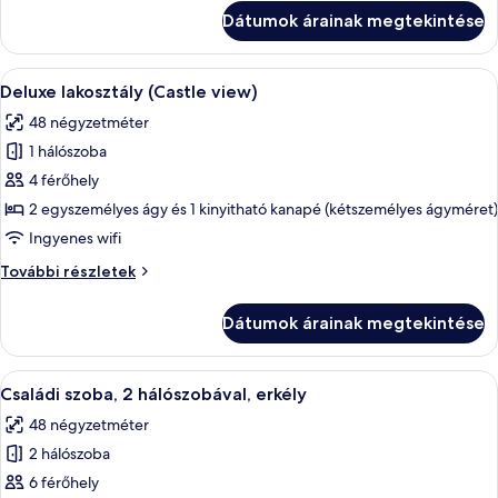
további
Dátumok árainak megtekintése
részletei
A
Egy szállodai szoba, amelyben van egy
6
Deluxe lakosztály (Castle view)
következő
48 négyzetméter
szoba
1 hálószoba
összes
képének
4 férőhely
megtekintése:
2 egyszemélyes ágy és 1 kinyitható kanapé (kétszemélyes ágyméret)
Deluxe
Ingyenes wifi
lakosztály
Deluxe
További részletek
(Castle
lakosztály
view)
(Castle
Dátumok árainak megtekintése
view)
további
részletei
A
Egy szállodai szoba, amelyben egy nagy 
3
Családi szoba, 2 hálószobával, erkély
következő
48 négyzetméter
szoba
2 hálószoba
összes
képének
6 férőhely