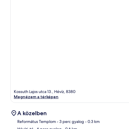
Kossuth Lajos utca 13., Hévíz, 8380
Megnézem a térképen
A közelben
Református Templom
- 3 perc gyalog
- 0.3 km
Hévízi-tó
- 6 perc gyalog
- 0.6 km