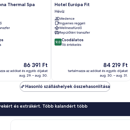
Hotel
ona Thermal Spa
Hotel Európa Fit
Európa
Hévíz
Fit
Medence
Hévíz
ő
Ingyenes reggeli
anszfer
Wellnessfürdő
Repülőtéri transzfer
9.0
os
Csodálatos
9,0
ennyiből:
s
116 értékelés
10,
Csodálatos,
116
Az
Az
86 391 Ft
84 219 Ft
értékelés
ár
ár
azza az adókat és egyéb díjakat
tartalmazza az adókat és egyéb díjakat
86 391 Ft
84 219 Ft
aug. 29. – aug. 30.
aug. 30. – aug. 31.
Hasonló szálláshelyek összehasonlítása
ekért és extrákért. Több kalandért több