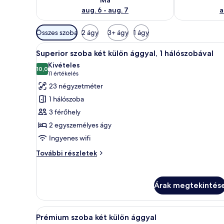
aug. 6 - aug. 7
a
Szobákhoz
Összes szoba
2 ágy
3+ ágy
1 ágy
rendelkezésre
A
Egy szállodai szoba, amelyben eg
álló
9
Superior szoba két külön ággyal, 1 hálószobával
következő
szűrők
Kivételes
szoba
10,0
10-ből 10,0
(11
11 értékelés
összes
értékelés)
23 négyzetméter
képének
1 hálószoba
megtekintése:
3 férőhely
Superior
2 egyszemélyes ágy
szoba
Ingyenes wifi
két
külön
Superior
További részletek
ággyal,
szoba
két
1
külön
hálószobával
Árak megtekintés
ággyal,
1
hálószobával
A
Egy modern szállodai szoba, ame
4
további
Prémium szoba két külön ággyal
következő