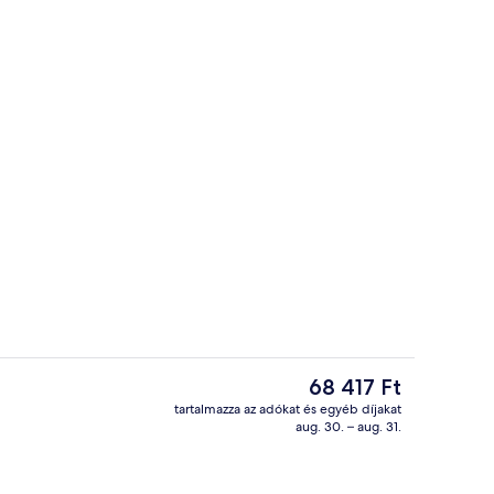
Recepció
A
68 417 Ft
jelenlegi
tartalmazza az adókat és egyéb díjakat
ár
aug. 30. – aug. 31.
, vacsora és villásreggeli
Szauna
68 417 Ft