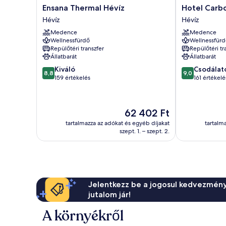
Ensana
Hotel
Ensana Thermal Hévíz
Hotel Carb
Thermal
Carbona
Hévíz
Hévíz
Hévíz
Thermal
Medence
Medence
Hévíz
Spa
Wellnessfürdő
Wellnessfürd
Hévíz
Repülőtéri transzfer
Repülőtéri tr
Állatbarát
Állatbarát
8.8
9.0
Kiváló
Csodálat
8,8
9,0
ennyiből:
ennyiből:
159 értékelés
161 értékelé
10,
10,
Kiváló,
Csodálatos,
159
161
Az
62 402 Ft
értékelés
értékelés
ár
tartalmazza az adókat és egyéb díjakat
tartalm
62 402 Ft
szept. 1. – szept. 2.
Jelentkezz be a jogosul kedvezmény
jutalom jár!
A környékről