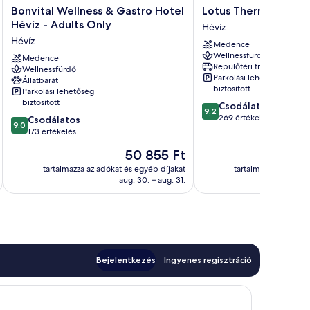
Bonvital
Lotus
Bonvital Wellness & Gastro Hotel
Lotus Therme Hotel
Wellness
Therme
Hévíz - Adults Only
Hévíz
&
Hotel
Hévíz
Medence
Gastro
&
Wellnessfürdő
Hotel
Medence
Spa
Repülőtéri transzfer
Wellnessfürdő
Hévíz
Hévíz
Parkolási lehetőség
Állatbarát
-
biztosított
Parkolási lehetőség
Adults
biztosított
9.2
Csodálatos
Only
9,2
ennyiből:
269 értékelés
9.0
Csodálatos
Hévíz
9,0
10,
ennyiből:
173 értékelés
Csodálatos,
10,
Az
50 855 Ft
269
Csodálatos,
ár
értékelés
173
tartalmazza az adókat és egyéb díjakat
tartalmazza az adóka
50 855 Ft
aug. 30. – aug. 31.
s
értékelés
Bejelentkezés
Ingyenes regisztráció