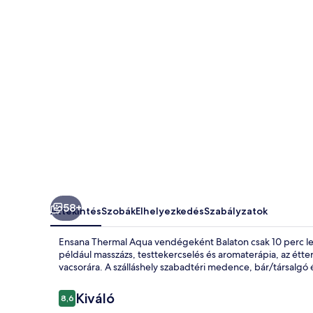
58+
Áttekintés
Szobák
Elhelyezkedés
Szabályzatok
Ensana Thermal Aqua vendégeként Balaton csak 10 perc lesz
például masszázs, testtekercselés és aromaterápia, az étte
vacsorára. A szálláshely szabadtéri medence, bár/társalgó 
Értékelések
Kiváló
8,6
8,6 ennyiből: 10