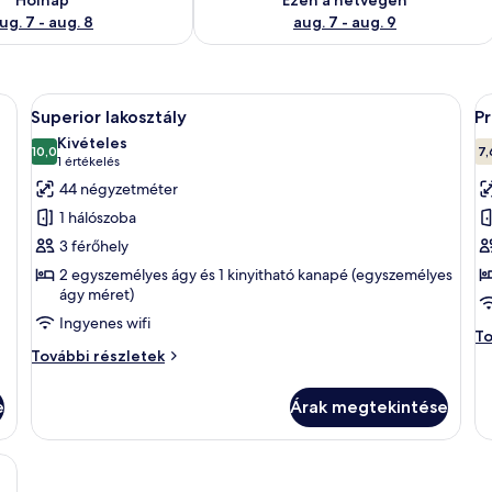
ug. 7 - aug. 8
aug. 7 - aug. 9
y nagy ágy, egy íróasztal székkkel, egy televízió található, és kilátás nyílik 
A
Egy szállodai szoba, amelyben egy nagy
A
9
Superior lakosztály
P
következő
k
Kivételes
szoba
10,0
s
7,
10-ből 10,0
(1
1 értékelés
összes
ö
értékelés)
44 négyzetméter
képének
k
1 hálószoba
megtekintése:
m
3 férőhely
Superior
P
2 egyszemélyes ágy és 1 kinyitható kanapé (egyszemélyes
lakosztály
s
ágy méret)
k
Ingyenes wifi
á
P
To
Superior
sz
További részletek
lakosztály
ké
további
ág
e
Árak megtekintése
részletei
to
ré
lyben egy nagy ágy, éjjézőszekrények lámpákkal, egy televízió és egy kis íróa