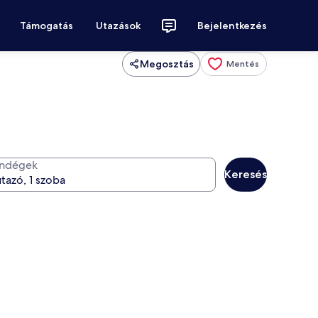
Támogatás
Utazások
Bejelentkezés
Megosztás
Mentés
ndégek
Keresés