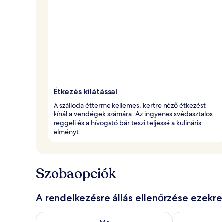
Étkezés kilátással
A szálloda étterme kellemes, kertre néző étkezést
kínál a vendégek számára. Az ingyenes svédasztalos
reggeli és a hívogató bár teszi teljessé a kulináris
élményt.
Szobaopciók
A rendelkezésre állás ellenőrzése ezekr
A ma esti rendelkezésre állás ellenőrzése: aug. 6 - au
A holnapi rend
Ma