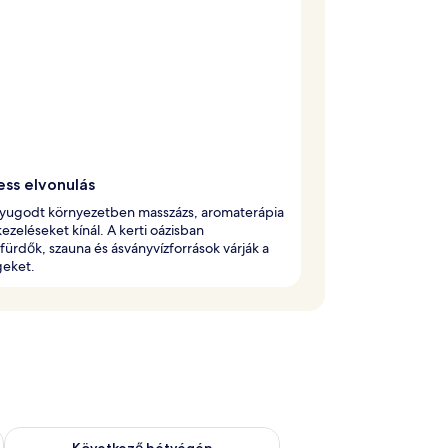
ess elvonulás
nyugodt környezetben masszázs, aromaterápia
kezeléseket kínál. A kerti oázisban
ürdők, szauna és ásványvízforrások várják a
eket.
ellenőrzése: aug. 7 - aug. 9
A következő hétvégi rendelkezésre állás ellenőrzése: aug. 14 -
Következő hétvégén