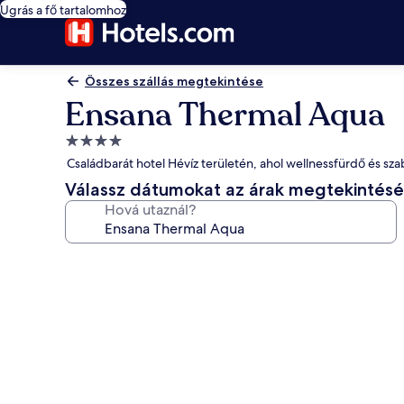
Ugrás a fő tartalomhoz
Összes szállás megtekintése
Ensana Thermal Aqua
4.0
csillagos
Családbarát hotel Hévíz területén, ahol wellnessfürdő és sz
szálláshely
Válassz dátumokat az árak megtekintés
Hová utaznál?
A(z)
Ensana
Thermal
Aqua
képgalériája