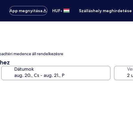
•
App megnyitása
HUF
Szálláshely meghirdetése
abadtéri medence áll rendelkezésre
éhez
Dátumok
Ve