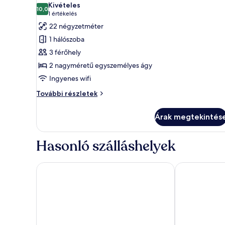
részletei
Kivételes
szoba
10,0
10-ből 10,0
(1
1 értékelés
összes
értékelés)
22 négyzetméter
képének
1 hálószoba
megtekintése:
3 férőhely
Prémium
2 nagyméretű egyszemélyes ágy
szoba
Ingyenes wifi
két
külön
Prémium
További részletek
ággyal
szoba
két
Árak megtekintés
külön
ággyal
további
Hasonló szálláshelyek
részletei
Ensana Thermal Hévíz
Hotel Carbon