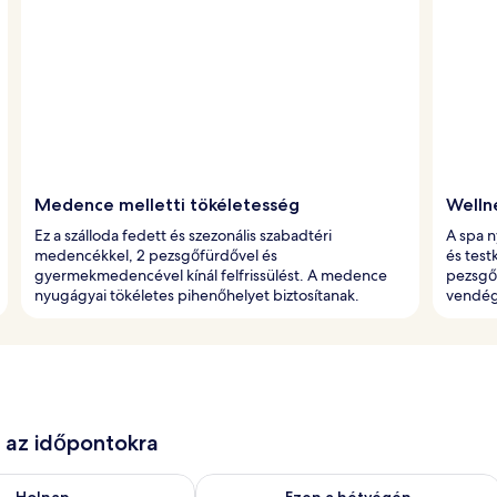
Medence melletti tökéletesség
Welln
Ez a szálloda fedett és szezonális szabadtéri
A spa 
medencékkel, 2 pezsgőfürdővel és
és test
gyermekmedencével kínál felfrissülést. A medence
pezsgőf
nyugágyai tökéletes pihenőhelyet biztosítanak.
vendég
e az időpontokra
g. 7
elkezésre állás ellenőrzése: aug. 7 - aug. 8
A mostani hétvégi rendelkezésre állás 
Holnap
Ezen a hétvégén