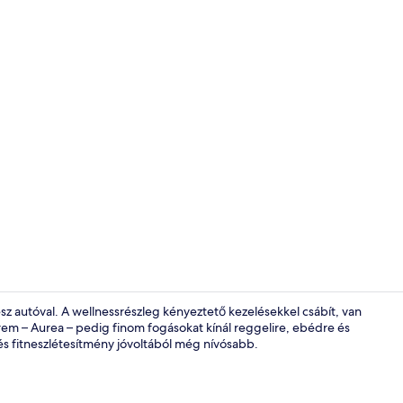
Lounge
 autóval. A wellnessrészleg kényeztető kezelésekkel csábít, van
rem – Aurea – pedig finom fogásokat kínál reggelire, ebédre és
és fitneszlétesítmény jóvoltából még nívósabb.
Reggeli, ebéd