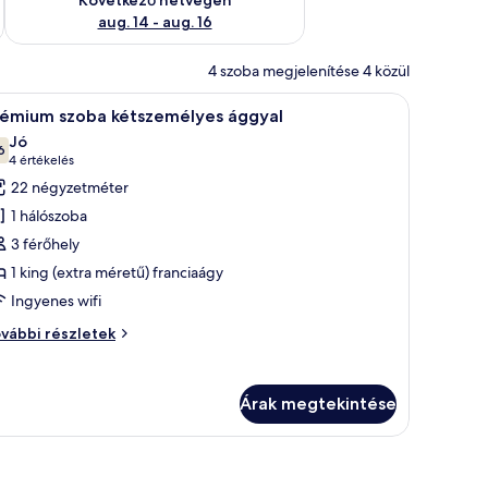
aug. 14 - aug. 16
4 szoba megjelenítése 4 közül
a szabadba.
 ágy, egy íróasztal számítógéppel, egy szék, egy kanapé és egy televízió tal
Egy szállodai szoba, amelyben egy nagy ágy, eg
4
rémium szoba kétszemélyes ággyal
övetkező
Jó
zoba
6
10-ből 7,6
(4
4 értékelés
sszes
értékelés)
22 négyzetméter
épének
1 hálószoba
egtekintése:
3 férőhely
rémium
1 king (extra méretű) franciaágy
zoba
Ingyenes wifi
étszemélyes
ggyal
rémium
vábbi részletek
oba
tszemélyes
gyal
Árak megtekintése
vábbi
szletei
sztal található, melyen egy vízforraló is van.