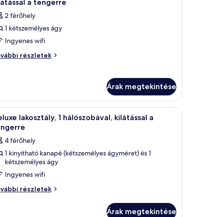
látással a tengerre
zoba
2 férőhely
sszes
1 kétszemélyes ágy
épének
Ingyenes wifi
egtekintése:
uperior
perior
vábbi részletek
oba
zoba
tszemélyes
étszemélyes
gyal,
ggyal,
Árak megtekintése
szleges
észleges
látással
látással
tó, ahonnan fákra nyílik kilátás.
ohányasztal és székek, egy étkezőasztal, egy televízió található, és kilátás 
Egy modern nappali, ahonnan egy tóra nyílik 
9
ngerre
luxe lakosztály, 1 hálószobával, kilátással a
övetkező
vábbi
engerre
engerre
szletei
zoba
4 férőhely
sszes
1 kinyitható kanapé (kétszemélyes ágyméret) és 1
épének
kétszemélyes ágy
egtekintése:
Ingyenes wifi
eluxe
luxe
kosztály,
vábbi részletek
kosztály,
álószobával,
Árak megtekintése
lószobával,