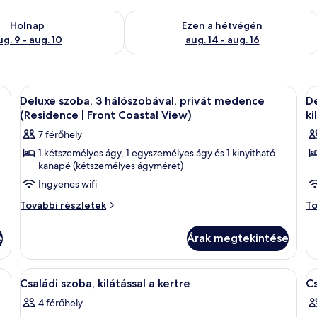
ug. 9
elkezésre állás ellenőrzése: aug. 9 - aug. 10
A mostani hétvégi rendelkezésre állás 
Holnap
Ezen a hétvégén
ug. 9 - aug. 10
aug. 14 - aug. 16
yik fala kőből van, van benne egy kanapé, egy étkezősarok asztallal, és kilá
A
Egy modern nappali, amelyben kanapé, 
A
18
Deluxe szoba, 3 hálószobával, privát medence
De
következő
k
(Residence | Front Coastal View)
ki
szoba
s
7 férőhely
összes
ö
1 kétszemélyes ágy, 1 egyszemélyes ágy és 1 kinyitható
képének
k
kanapé (kétszemélyes ágyméret)
megtekintése:
m
Ingyenes wifi
Deluxe
D
Deluxe
De
szoba,
További részletek
vi
To
szoba,
vil
3
3
3
3
e
hálószobával,
Árak megtekintése
h
hálószobával,
há
privát
p
privát
pr
medence
me
medence
m
téri ülőhellyel és kőből készült homlokzattal.
A
Egy modern szállodaszoba, amelyben egy 
A
7
(Residence
ki
Családi szoba, kilátással a kertre
Cs
(Residence
ki
következő
k
|
a
|
4 férőhely
a
Front
szoba
ke
s