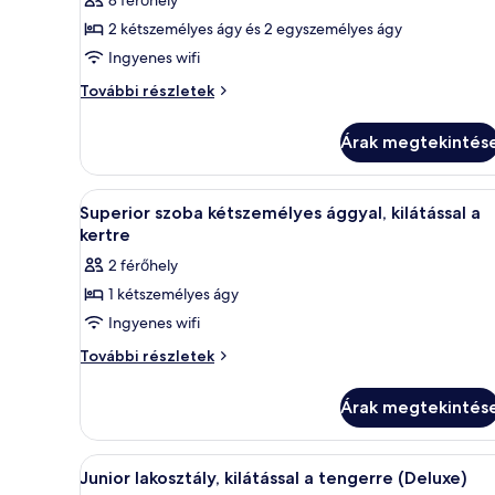
Front
Coastal
összes
View)
Coastal
2 kétszemélyes ágy és 2 egyszemélyes ágy
képének
további
View)
Ingyenes wifi
megtekintése:
részletei
Deluxe
Deluxe
További részletek
villa,
villa,
4
4
Árak megtekintés
hálószobával,
hálószobával,
privát
privát
medence,
A
Egy modern szállodaszoba, amel
7
kilátással
medence,
Superior szoba kétszemélyes ággyal, kilátással a
következő
a
kertre
kilátással
kertre
szoba
a
2 férőhely
további
összes
kertre
részletei
1 kétszemélyes ágy
képének
Ingyenes wifi
megtekintése:
Superior
Superior
További részletek
szoba
szoba
kétszemélyes
kétszemélyes
Árak megtekintés
ággyal,
ággyal,
kilátással
kilátással
a
A
Egy modern szállodaszoba, amel
8
kertre
a
Junior lakosztály, kilátással a tengerre (Deluxe)
következő
további