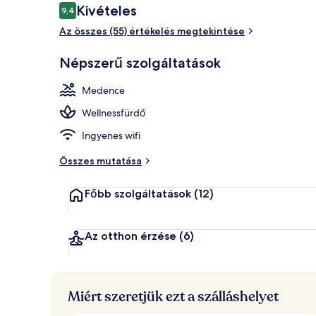
Értékelések
Kivételes
9,4
9,4 ennyiből: 10
Az összes (55) értékelés megtekintése
Egyéb
Népszerű szolgáltatások
Medence
Wellnessfürdő
Ingyenes wifi
Összes mutatása
Főbb szolgáltatások
(12)
Az otthon érzése
(6)
Miért szeretjük ezt a szálláshelyet