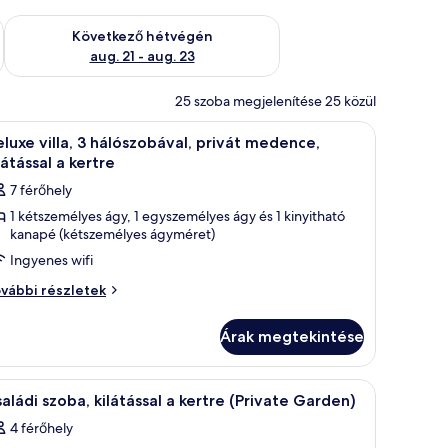
ellenőrzése: aug. 14 - aug. 16
A következő hétvégi rendelkezésre állás ellenőrzése: aug. 21 -
Következő hétvégén
aug. 21 - aug. 23
25 szoba megjelenítése 25 közül
tás nyílik a szabadba.
dohányasztal található, és kilátás nyílik egy úszómedencére.
Egy modern ház medencével, kültéri ülőhellyel
8
luxe villa, 3 hálószobával, privát medence,
övetkező
látással a kertre
zoba
7 férőhely
sszes
1 kétszemélyes ágy, 1 egyszemélyes ágy és 1 kinyitható
épének
kanapé (kétszemélyes ágyméret)
egtekintése:
Ingyenes wifi
eluxe
luxe
lla,
vábbi részletek
la,
álószobával,
Árak megtekintése
lószobával,
rivát
ivát
dence,
edence,
nagy ágy, egy lámpával ellátott íróasztal, egy szék, egy kis asztal található,
Egy modern szállodai szoba, amelyben egy nagy 
9
látással
aládi szoba, kilátással a kertre (Private Garden)
látással
övetkező
4 férőhely
rtre
zoba