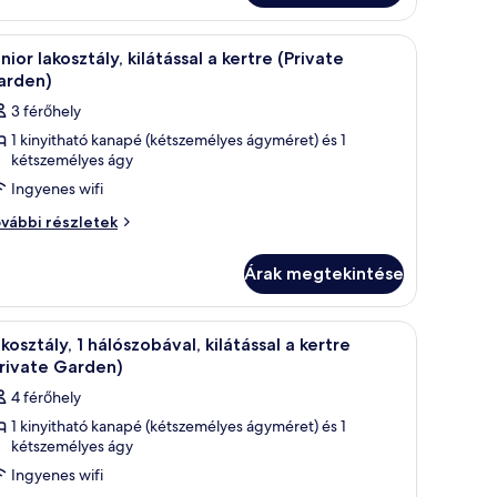
látással
látással
éri ülőhellyel ellátott erkély található.
y nagy ágy, egy kanapéval és karosszékekkel berendezett ülősarok, egy kis, k
Egy szállodai szoba, amelyben egy nagy ágy, eg
8
ngerre
nior lakosztály, kilátással a kertre (Private
engerre
övetkező
vábbi
arden)
szletei
zoba
3 férőhely
sszes
1 kinyitható kanapé (kétszemélyes ágyméret) és 1
épének
kétszemélyes ágy
egtekintése:
Ingyenes wifi
unior
nior
kosztály,
vábbi részletek
kosztály,
látással
látással
Árak megtekintése
ertre
rtre
rivate
Private
a medencére és a zöldövezetbe.
k, ágy, íróasztal és szék található.
Egy modern nappali, amelyben van egy kanapé, 
9
rden)
kosztály, 1 hálószobával, kilátással a kertre
arden)
övetkező
vábbi
rivate Garden)
szletei
zoba
4 férőhely
sszes
1 kinyitható kanapé (kétszemélyes ágyméret) és 1
épének
kétszemélyes ágy
egtekintése:
Ingyenes wifi
akosztály,