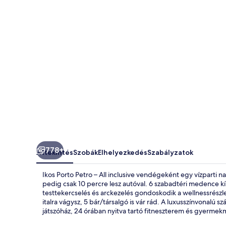
inclusive
képgalériája
778+
Áttekintés
Szobák
Elhelyezkedés
Szabályzatok
Ikos Porto Petro – All inclusive vendégeként egy vízparti 
pedig csak 10 percre lesz autóval. 6 szabadtéri medence k
testtekercselés és arckezelés gondoskodik a wellnessrészl
italra vágysz, 5 bár/társalgó is vár rád. A luxusszínvonalú 
játszóház, 24 órában nyitva tartó fitneszterem és gyerme