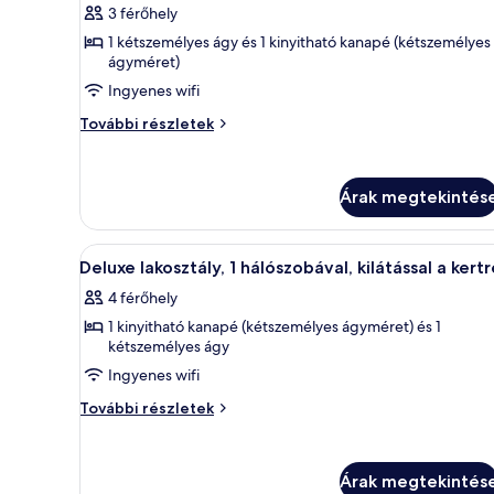
kertre
3 férőhely
részletei
szoba
1 kétszemélyes ágy és 1 kinyitható kanapé (kétszemélyes
összes
ágyméret)
képének
Ingyenes wifi
megtekintése:
Junior
Junior
További részletek
lakosztály,
lakosztály,
kilátással
kilátással
a
a
Árak megtekintés
tengerre
tengerre
(Deluxe)
további
(Deluxe)
A
Egy modern szállodai szoba, am
részletei
8
Deluxe lakosztály, 1 hálószobával, kilátással a kertr
következő
4 férőhely
szoba
1 kinyitható kanapé (kétszemélyes ágyméret) és 1
összes
kétszemélyes ágy
képének
Ingyenes wifi
megtekintése:
Deluxe
Deluxe
További részletek
lakosztály,
lakosztály,
1
1
hálószobával,
hálószobával,
Árak megtekintés
kilátással