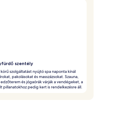
fürdő szentély
s körű szolgáltatást nyújtó spa naponta kínál
írokat, pakolásokat és masszázsokat. Szauna,
 edzőterem és jógaórák várják a vendégeket, a
 pillanatokhoz pedig kert is rendelkezésre áll.