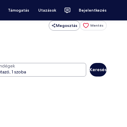
Támogatás
Utazások
Bejelentkezés
Megosztás
Mentés
ndégek
Keresés