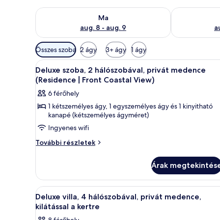
A ma esti rendelkezésre állás ellenőrzése: aug. 8 - a
A holnapi rend
Ma
aug. 8 - aug. 9
a
Szobákhoz
Összes szoba
2 ágy
3+ ágy
1 ágy
rendelkezésre
A
Egy modern nappali, melynek eg
álló
17
Deluxe szoba, 2 hálószobával, privát medence
következő
szűrők
(Residence | Front Coastal View)
szoba
6 férőhely
összes
1 kétszemélyes ágy, 1 egyszemélyes ágy és 1 kinyitható
képének
kanapé (kétszemélyes ágyméret)
megtekintése:
Ingyenes wifi
Deluxe
Deluxe
szoba,
További részletek
szoba,
2
2
hálószobával,
Árak megtekintés
hálószobával,
privát
privát
medence
medence
A
Egy modern ház medencével, kül
10
(Residence
Deluxe villa, 4 hálószobával, privát medence,
(Residence
következő
|
kilátással a kertre
|
Front
szoba
8 férőhely