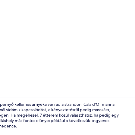
Külső rész
napernyő kellemes árnyéka vár rád a strandon, Cala d'Or marina
ínál vidám kikapcsolódást, a kényeztetésről pedig masszázs,
egen. Ha megéhezel, 7 étterem közül választhatsz, ha pedig egy
Külső rész
szálláshely más fontos előnyei például a következők: ingyenes
kmedence.