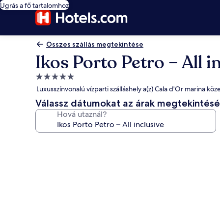
Ugrás a fő tartalomhoz
Összes szállás megtekintése
Ikos Porto Petro – All i
5.0
csillagos
Luxusszínvonalú vízparti szálláshely a(z) Cala d'Or marina kö
szálláshely
Válassz dátumokat az árak megtekintés
Hová utaznál?
A(z)
Ikos
Porto
Petro
–
All