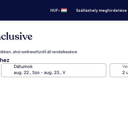
•
HUF
Szálláshely meghirdetése
nclusive
zelében, ahol wellnessfürdő áll rendelkezésre
éhez
Dátumok
Ve