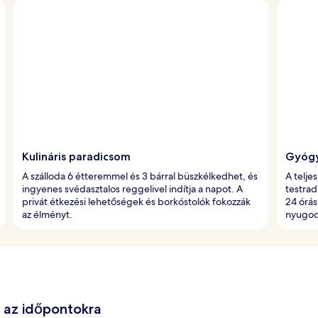
Kulináris paradicsom
Gyógy
A szálloda 6 étteremmel és 3 bárral büszkélkedhet, és
A telje
ingyenes svédasztalos reggelivel indítja a napot. A
testrad
privát étkezési lehetőségek és borkóstolók fokozzák
24 órás
az élményt.
nyugodt
e az időpontokra