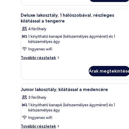
kilátással
a
kertre
a
A
Egy modern szállodaszoba, amely
további
8
Deluxe lakosztály, 1 hálószobával, részleges
kertre
következő
részletei
kilátással a tengerre
szoba
4 férőhely
összes
1 kinyitható kanapé (kétszemélyes ágyméret) és 1
képének
kétszemélyes ágy
megtekintése:
Ingyenes wifi
Deluxe
Deluxe
lakosztály,
További részletek
lakosztály,
1
1
hálószobával,
Árak megtekintés
hálószobával,
részleges
részleges
kilátással
kilátással
A
Egy modern szállodai szoba, am
5
a
Junior lakosztály, kilátással a medencére
a
következő
tengerre
tengerre
3 férőhely
további
szoba
részletei
1 kinyitható kanapé (kétszemélyes ágyméret) és 1
összes
kétszemélyes ágy
képének
Ingyenes wifi
megtekintése:
Junior
Junior
További részletek