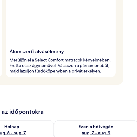
Álomszerű alvásélmény
Merüljön el a Select Comfort matracok kényelmében,
Frette olasz ágyneművel. Válasszon a párnamenüből,
majd lazuljon fürdőköpenyben a privát erkélyen.
e az időpontokra
ug. 6
elkezésre állás ellenőrzése: aug. 6 - aug. 7
A mostani hétvégi rendelkezésre állás 
Holnap
Ezen a hétvégén
ug. 6 - aug. 7
aug. 7 - aug. 9