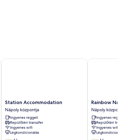
Station Accommodation
Rainbow Napoli
Station
Rainbow
Station Accommodation
Rainbow Napoli
Accommodation
Napoli
Nápoly központja
Nápoly központja
Nápoly
Nápoly
Ingyenes reggeli
Ingyenes reggeli
központja
központja
Repülőtéri transzfer
Repülőtéri transzfer
Ingyenes wifi
Ingyenes wifi
Légkondicionálás
Légkondicionálás
7.2
7.0