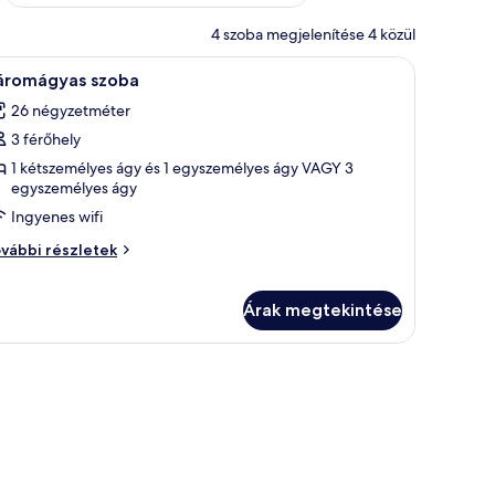
4 szoba megjelenítése 4 közül
ó egy ágy, egy éjjeliszekrény, egy lámpa és egy szék.
A konyhasarokban egy fehér vízforraló, egy t
3
áromágyas szoba
övetkező
26 négyzetméter
zoba
3 férőhely
sszes
épének
1 kétszemélyes ágy és 1 egyszemélyes ágy VAGY 3
egyszemélyes ágy
egtekintése:
Ingyenes wifi
áromágyas
zoba
romágyas
vábbi részletek
oba
vábbi
szletei
Árak megtekintése
egy fehér tál, benne egy doboz kamillatea és egy zöld-narancssárga színű ká