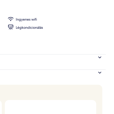
nentális reggeli
Ingyenes wifi
Légkondicionálás