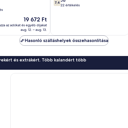
Jó
7,4
ennyiből:
22 értékelés
és
10,
Jó,
Az
19 672 Ft
22
ár
azza az adókat és egyéb díjakat
értékelés
19 672 Ft
aug. 12. – aug. 13.
Hasonló szálláshelyek összehasonlítása
ekért és extrákért. Több kalandért több