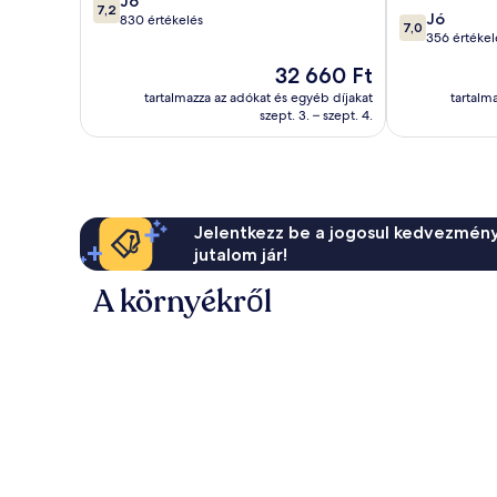
Jó
7,2
7.0
Jó
ennyiből:
830 értékelés
7,0
ennyiből:
356 értékel
10,
10,
Jó,
Az
32 660 Ft
Jó,
830
ár
356
tartalmazza az adókat és egyéb díjakat
tartalm
értékelés
32 660 Ft
szept. 3. – szept. 4.
értékelés
Jelentkezz be a jogosul kedvezmény
jutalom jár!
A környékről