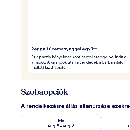
Reggeli üzemanyaggal együtt
Ez a panzió kényelmes kontinentális reggelivel indítja
a napot. A kalandok után a vendégek a bárban italok
mellett lazíthatnak.
Szobaopciók
A rendelkezésre állás ellenőrzése ezekr
A ma esti rendelkezésre állás ellenőrzése: aug. 5 - a
A holnapi rend
Ma
aug. 5 - aug. 6
a