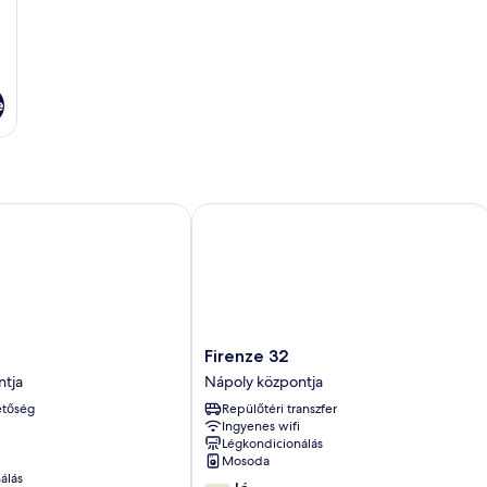
e
Firenze 32
Firenze
Firenze 32
32
ntja
Nápoly központja
Nápoly
etőség
Repülőtéri transzfer
központja
Ingyenes wifi
Légkondicionálás
Mosoda
álás
7.4