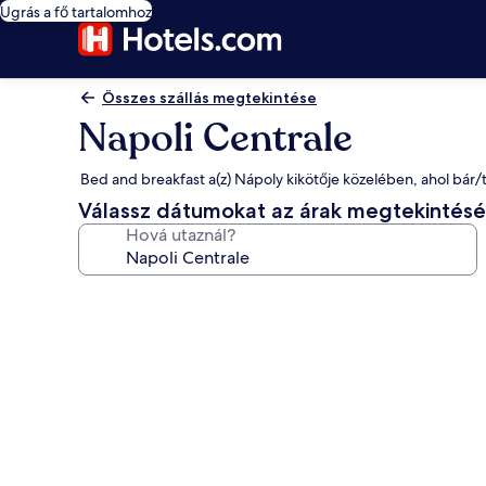
Ugrás a fő tartalomhoz
Összes szállás megtekintése
Napoli Centrale
Bed and breakfast a(z) Nápoly kikötője közelében, ahol bár/t
Válassz dátumokat az árak megtekintés
Hová utaznál?
A(z)
Napoli
Centrale
képgalériája