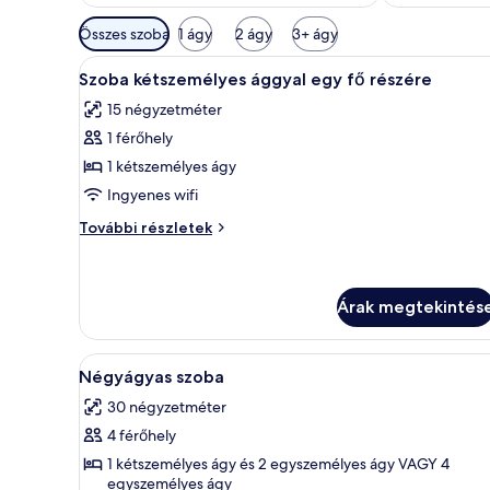
Szobákhoz
Összes szoba
1 ágy
2 ágy
3+ ágy
rendelkezésre
A
Egy szállodai szoba, amelyben t
álló
13
Szoba kétszemélyes ággyal egy fő részére
következő
szűrők
15 négyzetméter
szoba
1 férőhely
összes
képének
1 kétszemélyes ágy
megtekintése:
Ingyenes wifi
Szoba
Szoba
További részletek
kétszemélyes
kétszemélyes
ággyal
ággyal
egy
egy
fő
Árak megtekintés
fő
részére
részére
további
A
A konyhasarokban egy fehér víz
részletei
5
Négyágyas szoba
következő
30 négyzetméter
szoba
4 férőhely
összes
képének
1 kétszemélyes ágy és 2 egyszemélyes ágy VAGY 4
egyszemélyes ágy