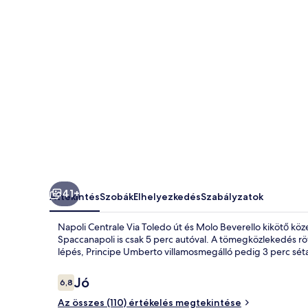
41+
Áttekintés
Szobák
Elhelyezkedés
Szabályzatok
Napoli Centrale Via Toledo út és Molo Beverello kikötő köz
Spaccanapoli is csak 5 perc autóval. A tömegközlekedés rö
lépés, Principe Umberto villamosmegálló pedig 3 perc sét
Értékelések
Jó
6,8
6,8 ennyiből: 10
Az összes (110) értékelés megtekintése