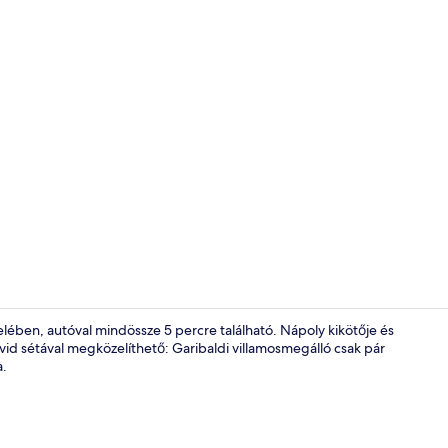
Recepció
elében, autóval mindössze 5 percre található. Nápoly kikötője és
vid sétával megközelíthető: Garibaldi villamosmegálló csak pár
a.
Olasz Frette