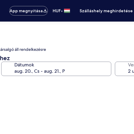
•
App megnyitása
HUF
Szálláshely meghirdetése
ársalgó áll rendelkezésre
éhez
Dátumok
Ve