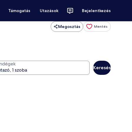
Támogatás
Utazások
Bejelentkezés
Megosztás
Mentés
ndégek
Keresés