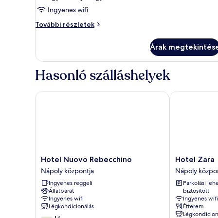
megtekintése:
Ingyenes wifi
Négyágyas
szoba
Négyágyas
További részletek
szoba
további
Árak megtekintés
részletei
Hasonló szálláshelyek
Hotel Nuovo Rebecchino
Hotel Zara
Hotel
Hotel
Hotel Nuovo Rebecchino
Hotel Zara
Nuovo
Zara
Nápoly központja
Nápoly közpo
Rebecchino
Nápoly
Ingyenes reggeli
Parkolási leh
Nápoly
központja
Állatbarát
biztosított
központja
Ingyenes wifi
Ingyenes wifi
Légkondicionálás
Étterem
Légkondicion
7.2