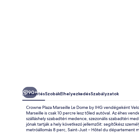
by
IHG
képgalériája
90+
Áttekintés
Szobák
Elhelyezkedés
Szabályzatok
Crowne Plaza Marseille Le Dome by IHG vendégeként Velod
Marseille is csak 10 percre lesz tőled autóval. Az éhes ven
szálláshely szabadtéri medence, szezonális szabadtéri me
jónak tartják a hely következó jellemzőit: segítőkész szem
metróállomás 8 perc, Saint-Just – Hôtel du département m