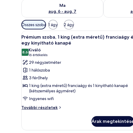
A ma esti rendelkezésre állás ellenőrzése: aug. 6 - au
A holnapi rend
Ma
aug. 6 - aug. 7
a
Szobákhoz
Összes szoba
1 ágy
2 ágy
rendelkezésre
A
Egy modern szállodai szoba, am
álló
6
Prémium szoba, 1 king (extra méretű) franciaágy 
következő
szűrők
egy kinyitható kanapé
szoba
Kiváló
8,6
összes
10-ből 8,6
(16
16 értékelés
képének
értékelés)
29 négyzetméter
megtekintése:
1 hálószoba
Prémium
3 férőhely
szoba,
1 king (extra méretű) franciaágy és 1 kinyitható kanapé
1
(kétszemélyes ágyméret)
king
Ingyenes wifi
(extra
Prémium
További részletek
méretű)
szoba,
franciaágy
1
Árak megtekintés
és
king
egy
(extra