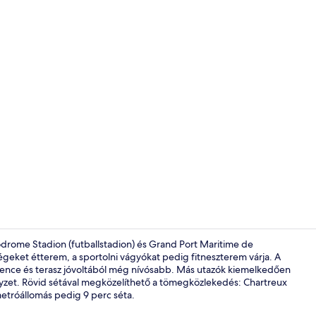
Étterem
rome Stadion (futballstadion) és Grand Port Maritime de
dégeket étterem, a sportolni vágyókat pedig fitneszterem várja. A
dence és terasz jóvoltából még nívósabb. Más utazók kiemelkedően
Külső rész
élyzet. Rövid sétával megközelíthető a tömegközlekedés: Chartreux
etróállomás pedig 9 perc séta.