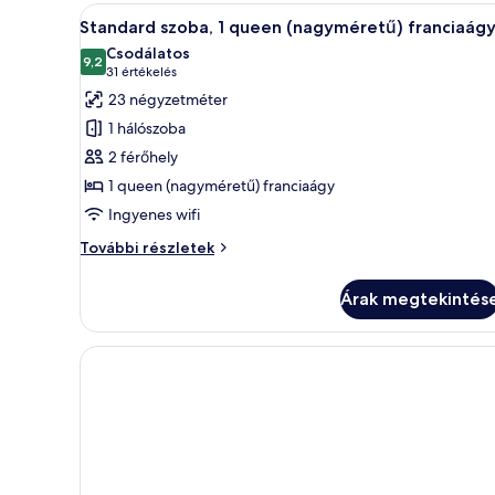
méretű)
kinyitható
A
Egy modern szállodai szoba, ame
7
franciaágy
Standard szoba, 1 queen (nagyméretű) franciaág
kanapé
következő
és
Csodálatos
egy
szoba
9,2
10-ből 9,2
(31
31 értékelés
kinyitható
összes
értékelés)
23 négyzetméter
kanapé
képének
további
1 hálószoba
megtekintése:
részletei
2 férőhely
Standard
1 queen (nagyméretű) franciaágy
szoba,
Ingyenes wifi
1
queen
Standard
További részletek
(nagyméretű)
szoba,
1
franciaágy
Árak megtekintés
queen
(nagyméretű)
franciaágy
további
részletei