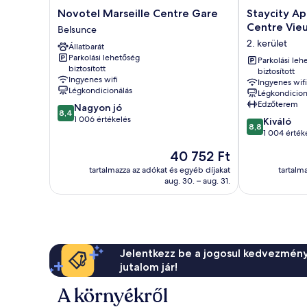
Novotel
Staycity
Novotel Marseille Centre Gare
Staycity Ap
Marseille
Aparthotels,
Centre Vieu
Belsunce
Centre
Marseille,
2. kerület
Állatbarát
Gare
Centre
Parkolási lehetőség
Belsunce
Vieux
Parkolási leh
biztosított
biztosított
Port
Ingyenes wifi
Ingyenes wifi
2.
Légkondicionálás
Légkondicion
kerület
Edzőterem
8.4
Nagyon jó
8,4
ennyiből:
1 006 értékelés
8.8
Kiváló
8,8
10,
ennyiből:
1 004 érték
Nagyon
10,
Az
40 752 Ft
jó,
Kiváló,
ár
1 006
1 004
tartalmazza az adókat és egyéb díjakat
tartalm
40 752 Ft
értékelés
aug. 30. – aug. 31.
értékelés
Jelentkezz be a jogosul kedvezmény
jutalom jár!
A környékről