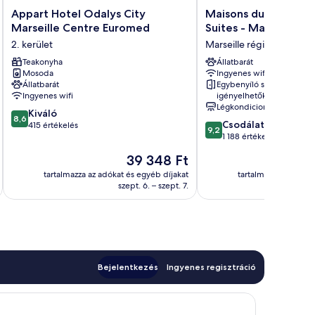
Appart
Maisons
Appart Hotel Odalys City
Maisons du Monde H
Hotel
du
Marseille Centre Euromed
Suites - Marseille Vi
Odalys
Monde
2. kerület
Marseille régi kikötője
City
Hôtel
Marseille
Teakonyha
&
Állatbarát
Mosoda
Ingyenes wifi
Centre
Suites
Állatbarát
Egybenyíló szobák
Euromed
-
Ingyenes wifi
igényelhetők
2.
Marseille
Légkondicionálás
8.6
kerület
Kiváló
Vieux
8,6
9.2
Csodálatos
ennyiből:
415 értékelés
Port
9,2
ennyiből:
1 188 értékelés
10,
Marseille
10,
Kiváló,
régi
Az
39 348 Ft
Csodálatos,
415
kikötője
ár
1 188
tartalmazza az adókat és egyéb díjakat
tartalmazza az adóka
értékelés
39 348 Ft
szept. 6. – szept. 7.
értékelés
Bejelentkezés
Ingyenes regisztráció