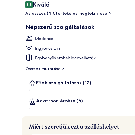
Értékelések
Kiváló
8,8
8,8 ennyiből: 10
Az összes (410) értékelés megtekintése
Tárgyalóter
Népszerű szolgáltatások
Medence
Ingyenes wifi
Egybenyíló szobák igényelhetők
Összes mutatása
Főbb szolgáltatások
(12)
Az otthon érzése
(6)
Miért szeretjük ezt a szálláshelyet