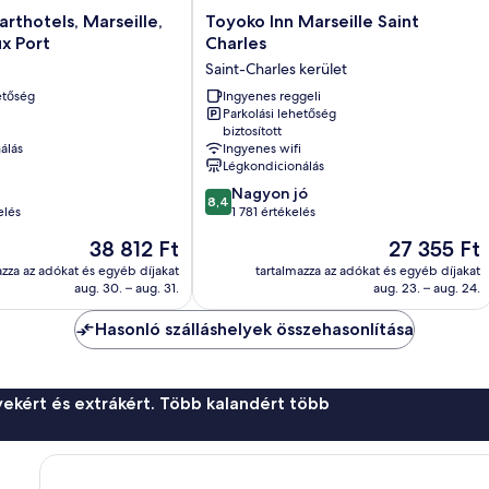
Toyoko
arthotels, Marseille,
Toyoko Inn Marseille Saint
Inn
x Port
Charles
Marseille
Saint-Charles kerület
Saint
etőség
Charles
Ingyenes reggeli
Parkolási lehetőség
Saint-
biztosított
Charles
álás
Ingyenes wifi
kerület
Légkondicionálás
8.4
Nagyon jó
8,4
ennyiből:
elés
1 781 értékelés
10,
Az
Az
38 812 Ft
27 355 Ft
Nagyon
ár
ár
jó,
azza az adókat és egyéb díjakat
tartalmazza az adókat és egyéb díjakat
38 812 Ft
27 355 Ft
aug. 30. – aug. 31.
aug. 23. – aug. 24.
1 781
értékelés
Hasonló szálláshelyek összehasonlítása
ekért és extrákért. Több kalandért több