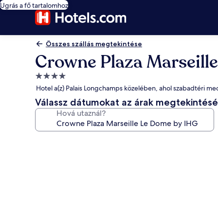
Ugrás a fő tartalomhoz
Összes szállás megtekintése
Crowne Plaza Marseill
4.0
csillagos
Hotel a(z) Palais Longchamps közelében, ahol szabadtéri me
szálláshely
Válassz dátumokat az árak megtekintés
Hová utaznál?
A(z)
Crowne
Plaza
Marseille
Le
Dome