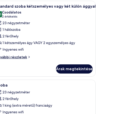
vábbi
y nagy ágy, éjjeliszekrények, íróasztal és televízió található.
Egy modern szállodai szoba íróasztallal, lapto
szletei
8
tandard szoba kétszemélyes vagy két külön ággyal
övetkező
Csodálatos
zoba
0
10-ből 9,0
(2
2 értékelés
sszes
értékelés)
23 négyzetméter
épének
1 hálószoba
egtekintése:
2 férőhely
tandard
1 kétszemélyes ágy VAGY 2 egyszemélyes ágy
zoba
Ingyenes wifi
étszemélyes
agy
andard
vábbi részletek
ét
oba
tszemélyes
ülön
Árak megtekintése
gy
ggyal
t
lön
Prémium ágynemű és széf a szobában
8
gyal
zoba
övetkező
vábbi
23 négyzetméter
szletei
zoba
2 férőhely
sszes
épének
1 king (extra méretű) franciaágy
egtekintése:
Ingyenes wifi