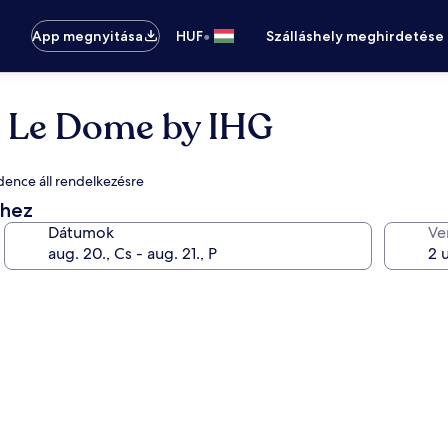
•
App megnyitása
HUF
Szálláshely meghirdetése
e Le Dome by IHG
dence áll rendelkezésre
éhez
Dátumok
Ve