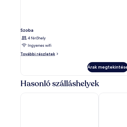
Szoba
4 férőhely
Ingyenes wifi
Szoba
További részletek
további
részletei
Árak megtekintés
Hasonló szálláshelyek
Novotel Marseille Centre Gare
Staycity Apart