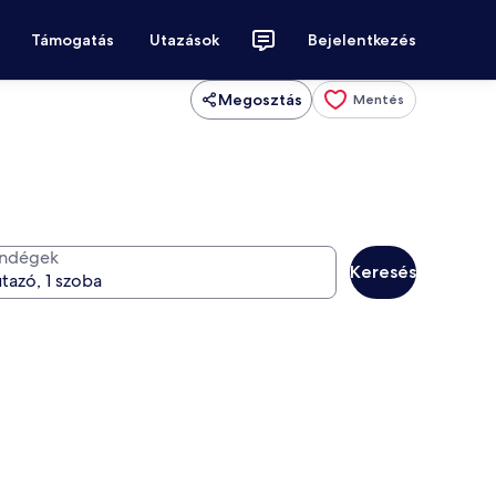
Támogatás
Utazások
Bejelentkezés
Megosztás
Mentés
ndégek
Keresés