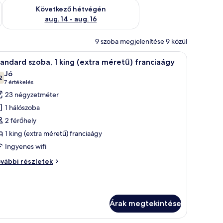
ellenőrzése: aug. 7 - aug. 9
A következő hétvégi rendelkezésre állás ellenőrzése: aug. 14 -
Következő hétvégén
aug. 14 - aug. 16
9 szoba megjelenítése 9 közül
tó.
emélyes ágy, két éjjeliszekrény, egy íróasztal székkkel és egy ajtó található.
Egy modern szállodai szoba, amelyben egy nagy 
6
andard szoba, 1 king (extra méretű) franciaágy
övetkező
Jó
zoba
2
10-ből 7,2
(7
7 értékelés
sszes
értékelés)
23 négyzetméter
épének
1 hálószoba
egtekintése:
2 férőhely
tandard
1 king (extra méretű) franciaágy
zoba,
Ingyenes wifi
ing
andard
vábbi részletek
extra
oba,
éretű)
ng
ranciaágy
xtra
Árak megtekintése
retű)
anciaágy