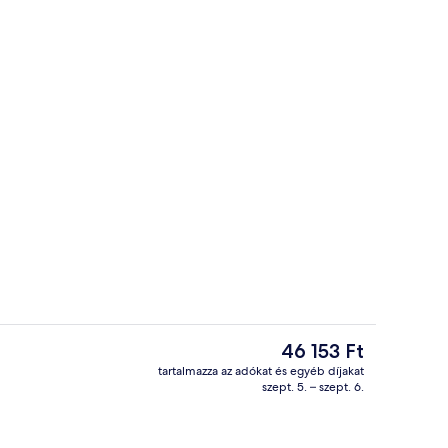
Szabadtéri medence
A
46 153 Ft
jelenlegi
tartalmazza az adókat és egyéb díjakat
ár
szept. 5. – szept. 6.
Tárgyalóterem
46 153 Ft