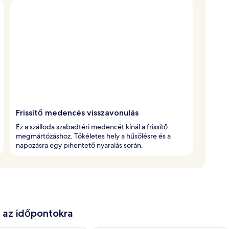
Frissítő medencés visszavonulás
Ez a szálloda szabadtéri medencét kínál a frissítő
megmártózáshoz. Tökéletes hely a hűsölésre és a
napozásra egy pihentető nyaralás során.
e az időpontokra