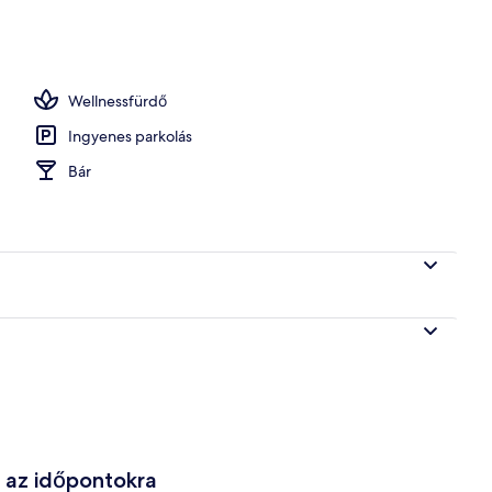
medence
Wellnessfürdő
Ingyenes parkolás
Bár
e az időpontokra