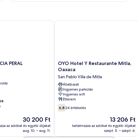
részletei
A PERAL
OYO Hotel Y Restaurante Mitla, Oaxa
OYO
CIA PERAL
OYO Hotel Y Restaurante Mitla,
Hotel
Oaxaca
Y
San Pablo Villa de Mitla
Restaurante
kolás
Mitla,
Állatbarát
Ingyenes parkolás
Oaxaca
Ingyenes wifi
San
Étterem
os
Pablo
s
6.8
Villa
6,8
24 értékelés
ennyiből:
de
10,
Mitla
Az
Az
30 200 Ft
13 206 Ft
24
ár
ár
azza az adókat és egyéb díjakat
tartalmazza az adókat és egyéb díjakat
értékelés
30 200 Ft
13 206 Ft
aug. 10. – aug. 11.
szept. 5. – szept. 6.