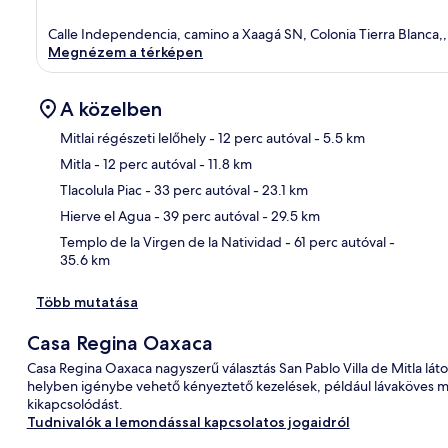
Calle Independencia, camino a Xaagá SN, Colonia Tierra Blanca,,
Megnézem a térképen
A közelben
Mitlai régészeti lelőhely
- 12 perc autóval
- 5.5 km
Mitla
- 12 perc autóval
- 11.8 km
Tér
Tlacolula Piac
- 33 perc autóval
- 23.1 km
Hierve el Agua
- 39 perc autóval
- 29.5 km
Templo de la Virgen de la Natividad
- 61 perc autóval
-
35.6 km
Több mutatása
Casa Regina Oaxaca
Casa Regina Oaxaca nagyszerű választás San Pablo Villa de Mitla láto
helyben igénybe vehető kényeztető kezelések, például lávaköves mas
kikapcsolódást.
Tudnivalók a lemondással kapcsolatos jogaidról