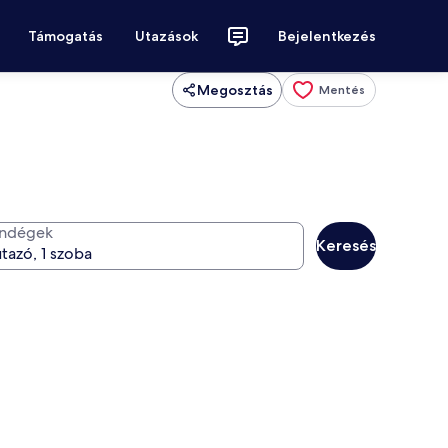
Támogatás
Utazások
Bejelentkezés
Megosztás
Mentés
ndégek
Keresés