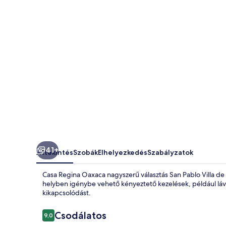
41+
Áttekintés
Szobák
Elhelyezkedés
Szabályzatok
Casa Regina Oaxaca nagyszerű választás San Pablo Villa de M
helyben igénybe vehető kényeztető kezelések, például láva
kikapcsolódást.
Értékelések
Csodálatos
9,0
9,0 ennyiből: 10