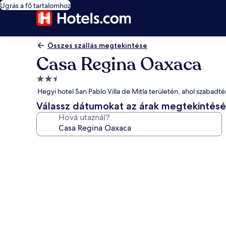
Ugrás a fő tartalomhoz
Összes szállás megtekintése
Casa Regina Oaxaca
2.5
csillagos
Hegyi hotel San Pablo Villa de Mitla területén, ahol szabadt
szálláshely
Válassz dátumokat az árak megtekintés
Hová utaznál?
A(z)
Casa
Regina
Oaxaca
képgalériája