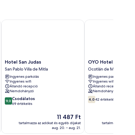
ca
Hotel San Judas
OYO Hotel Rey David, 
Hotel
OYO
Hotel San Judas
OYO Hotel Rey Davi
San
Hotel
San Pablo Villa de Mitla
Ocotlán de Morelos
Judas
Rey
Ingyenes parkolás
Ingyenes parkolás
San
David,
Ingyenes wifi
Ingyenes wifi
Pablo
Oaxaca
Állandó recepció
Állandó recepció
Villa
Ocotlán
Nemdohányzó
Nemdohányzó
de
de
9.0
4.0
Csodálatos
Mitla
Morelos
4,0
42 értékelés
9,0
ennyiből:
ennyiből:
69 értékelés
10,
10,
Csodálatos,
42
Az
11 487 Ft
69
értékelés
ár
tartalmazza az adókat és egyéb díjakat
tartalmazza az adóka
értékelés
11 487 Ft
aug. 20. – aug. 21.