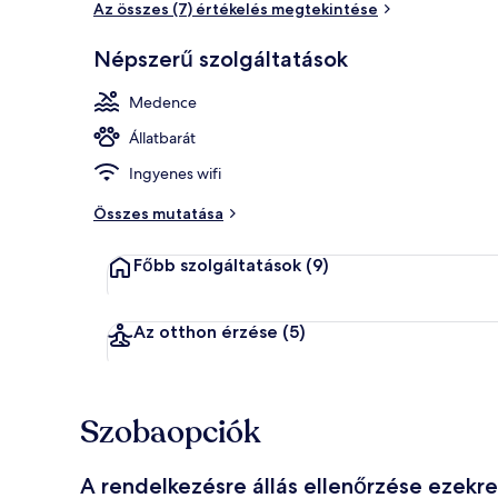
Az összes (7) értékelés megtekintése
Népszerű szolgáltatások
Szabadtéri 
Medence
Állatbarát
Ingyenes wifi
Összes mutatása
Főbb szolgáltatások
(9)
Az otthon érzése
(5)
Szobaopciók
A rendelkezésre állás ellenőrzése ezekr