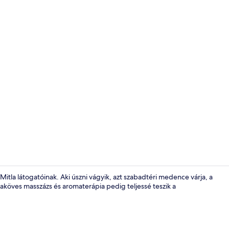
Udvarra néz
itla látogatóinak. Aki úszni vágyik, azt szabadtéri medence várja, a
köves masszázs és aromaterápia pedig teljessé teszik a
Étterem