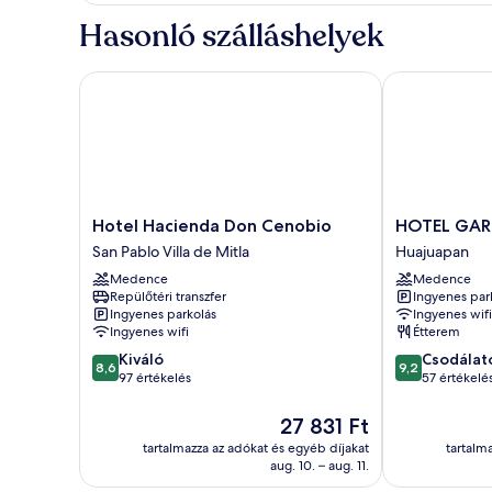
részletei
Hasonló szálláshelyek
Hotel Hacienda Don Cenobio
HOTEL GARCI
Hotel
HOTEL
Hotel Hacienda Don Cenobio
HOTEL GAR
Hacienda
GARCIA
San Pablo Villa de Mitla
Huajuapan
Don
PERAL
Medence
Medence
Cenobio
Huajuapan
Repülőtéri transzfer
Ingyenes par
San
Ingyenes parkolás
Ingyenes wifi
Pablo
Ingyenes wifi
Étterem
Villa
8.6
9.2
Kiváló
Csodálat
de
8,6
9,2
ennyiből:
ennyiből:
97 értékelés
57 értékelé
Mitla
10,
10,
Kiváló,
Csodálatos,
Az
27 831 Ft
97
57
ár
tartalmazza az adókat és egyéb díjakat
tartalm
értékelés
értékelés
27 831 Ft
aug. 10. – aug. 11.