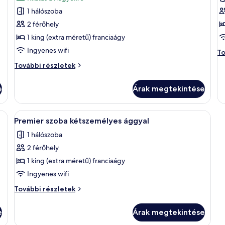
szoba
s
1 hálószoba
összes
ö
képének
k
2 férőhely
megtekintése:
m
1 king (extra méretű) franciaágy
Prémium
P
Ingyenes wifi
Pr
To
szoba
s
sz
Prémium
További részletek
kétszemélyes
k
ké
szoba
ág
ággyal
á
kétszemélyes
to
e
Árak megtekintése
ággyal
ré
további
részletei
gyenes wifi és ágynemű
A
Minibár ingyenes italokkal, ingyenes 
4
Premier szoba kétszemélyes ággyal
következő
1 hálószoba
szoba
2 férőhely
összes
képének
1 king (extra méretű) franciaágy
megtekintése:
Ingyenes wifi
Premier
Premier
További részletek
szoba
szoba
kétszemélyes
kétszemélyes
e
Árak megtekintése
ággyal
ággyal
további