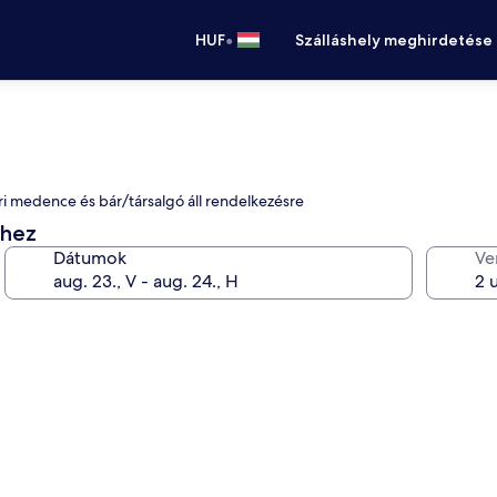
•
HUF
Szálláshely meghirdetése
éri medence és bár/társalgó áll rendelkezésre
éhez
Dátumok
Ve