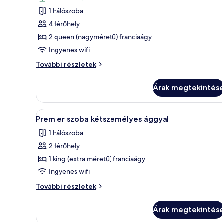
szoba
1 hálószoba
összes
képének
4 férőhely
megtekintése:
2 queen (nagyméretű) franciaágy
Deluxe
Ingyenes wifi
négyágyas
Deluxe
További részletek
szoba
négyágyas
szoba
Árak megtekintés
további
részletei
A
Minibár ingyenes italokkal, in
4
Premier szoba kétszemélyes ággyal
következő
1 hálószoba
szoba
2 férőhely
összes
képének
1 king (extra méretű) franciaágy
megtekintése:
Ingyenes wifi
Premier
Premier
További részletek
szoba
szoba
kétszemélyes
kétszemélyes
Árak megtekintés
ággyal
ággyal
további