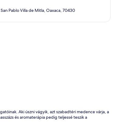
 San Pablo Villa de Mitla, Oaxaca, 70430
kép
gatóinak. Aki úszni vágyik, azt szabadtéri medence várja, a
százs és aromaterápia pedig teljessé teszik a