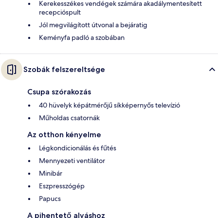
Kerekesszékes vendégek számára akadálymentesített
recepcióspult
Jól megvilágított útvonal a bejáratig
Keményfa padló a szobában
Szobák felszereltsége
Csupa szórakozás
40 hüvelyk képátmérőjű síkképernyős televízió
Műholdas csatornák
Az otthon kényelme
Légkondicionálás és fűtés
Mennyezeti ventilátor
Minibár
Eszpresszógép
Papucs
A pihentető alváshoz