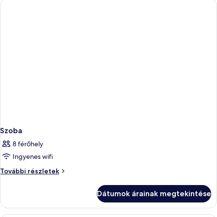
Szoba
8 férőhely
Ingyenes wifi
Szoba
További részletek
további
részletei
Dátumok árainak megtekintése