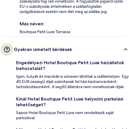
szabályzata fog rád vonatkozni. A fogyasztók jogairól szóló
EU-s szabályozás értelmében a szállásfoglalási
szolgáltatások esetén nem illet meg az elállási jog.
Más néven:
Boutique Petit Luxe Terrassa
Gyakran ismételt kérdések
Engedélyezi Hotel Boutique Petit Luxe háziállatok
behozatalát?
Igen, kutyák és macskák is szívesen látottak a szálláshelyen. Egy
40 EUR összegű díjat számítanak fel házi kedvencenként,
tartózkodásonként. A segítő állatokra nem vonatkoznak díjak..
Kínál Hotel Boutique Petit Luxe helyszíni parkolási
lehetőséget?
Sajnos Hotel Boutique Petit Luxe nem rendelkezik saját
parkolóval.