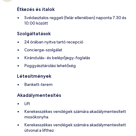
Étkezés és italok
Svédasztalos reggeli (felár ellenében) naponta 7:30 és
10:00 között
Szolgáltatások
24 órában nyitva tartó recepció
Concierge-szolgálat
Kirándulás- és belépőjegy-foglalás
Poggyásztárolási lehetőség
Létesítmények
Bankett-terem
Akadálymentesítés
Lift
Kerekesszékes vendégek számára akadálymentesített
mosókonyha
Kerekesszékes vendégek számára akadálymentesített
útvonal a lifthez