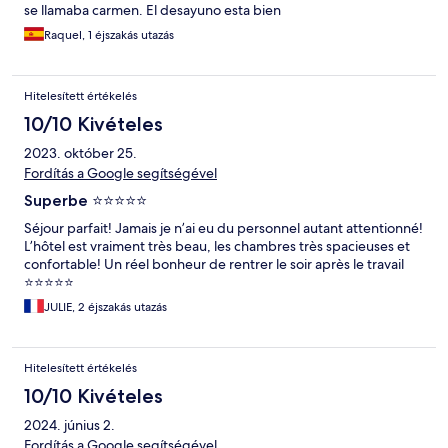
se llamaba carmen. El desayuno esta bien
Raquel, 1 éjszakás utazás
Hitelesített értékelés
10/10 Kivételes
2023. október 25.
Fordítás a Google segítségével
Superbe ⭐️⭐️⭐️⭐️⭐️
Séjour parfait! Jamais je n’ai eu du personnel autant attentionné!
L’hôtel est vraiment très beau, les chambres très spacieuses et
confortable! Un réel bonheur de rentrer le soir après le travail
⭐️⭐️⭐️⭐️⭐️
JULIE, 2 éjszakás utazás
Hitelesített értékelés
10/10 Kivételes
2024. június 2.
Fordítás a Google segítségével