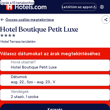
Ugrás a fő tartalomhoz
Letöltöm az appot
Összes szállás megtekintése
Hotel Boutique Petit Luxe
4.0
csillagos
Hotel Terrasa területén
szálláshely
Válassz dátumokat az árak megtekintéséhez
Hová utaznál?
Dátumok
Vendégek
Keresés