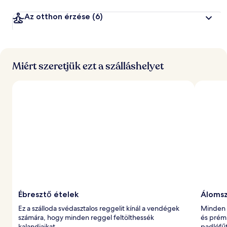
Az otthon érzése
(6)
Miért szeretjük ezt a szálláshelyet
Ébresztő ételek
Álomsz
Ez a szálloda svédasztalos reggelit kínál a vendégek
Minden 
számára, hogy minden reggel feltölthessék
és prém
kalandjaikat.
padlófűt