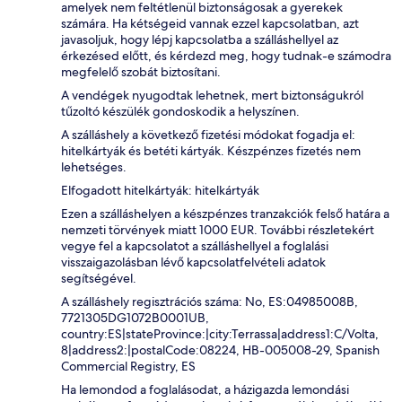
amelyek nem feltétlenül biztonságosak a gyerekek
számára. Ha kétségeid vannak ezzel kapcsolatban, azt
javasoljuk, hogy lépj kapcsolatba a szálláshellyel az
érkezésed előtt, és kérdezd meg, hogy tudnak-e számodra
megfelelő szobát biztosítani.
A vendégek nyugodtak lehetnek, mert biztonságukról
tűzoltó készülék gondoskodik a helyszínen.
A szálláshely a következő fizetési módokat fogadja el:
hitelkártyák és betéti kártyák. Készpénzes fizetés nem
lehetséges.
Elfogadott hitelkártyák: hitelkártyák
Ezen a szálláshelyen a készpénzes tranzakciók felső határa a
nemzeti törvények miatt 1000 EUR. További részletekért
vegye fel a kapcsolatot a szálláshellyel a foglalási
visszaigazolásban lévő kapcsolatfelvételi adatok
segítségével.
A szálláshely regisztrációs száma: No, ES:04985008B,
7721305DG1072B0001UB,
country:ES|stateProvince:|city:Terrassa|address1:C/Volta,
8|address2:|postalCode:08224, HB-005008-29, Spanish
Commercial Registry, ES
Ha lemondod a foglalásodat, a házigazda lemondási