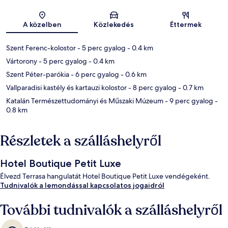
Térkép
A közelben
Közlekedés
Éttermek
Szent Ferenc-kolostor
- 5 perc gyalog
- 0.4 km
Vártorony
- 5 perc gyalog
- 0.4 km
Szent Péter-parókia
- 6 perc gyalog
- 0.6 km
Vallparadisi kastély és kartauzi kolostor
- 8 perc gyalog
- 0.7 km
Katalán Természettudományi és Műszaki Múzeum
- 9 perc gyalog
-
0.8 km
Részletek a szálláshelyről
Hotel Boutique Petit Luxe
Élvezd Terrasa hangulatát Hotel Boutique Petit Luxe vendégeként.
Tudnivalók a lemondással kapcsolatos jogaidról
További tudnivalók a szálláshelyről