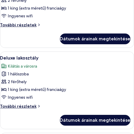
képének
2 férőhely
megtekintése:
1 king (extra méretű) franciaágy
Lakosztály
Ingyenes wifi
Lakosztály
További részletek
további
részletei
Dátumok árainak megtekintése
A
Egy modern szállodai szoba, melyben v
12
Deluxe lakosztály
következő
Kilátás a városra
szoba
1 hálószoba
összes
képének
2 férőhely
megtekintése:
1 king (extra méretű) franciaágy
Deluxe
Ingyenes wifi
lakosztály
Deluxe
További részletek
lakosztály
további
Dátumok árainak megtekintése
részletei