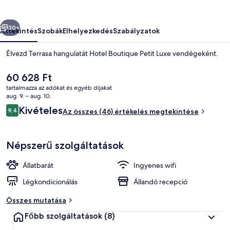
őző
Következő
30+
Áttekintés
Szobák
Elhelyezkedés
Szabályzatok
Élvezd Terrasa hangulatát Hotel Boutique Petit Luxe vendégeként.
A
60 628 Ft
jelenlegi
tartalmazza az adókat és egyéb díjakat
ár
aug. 9. – aug. 10.
60 628 Ft
Értékelések
Kivételes
9,4
Az összes (46) értékelés megtekintése
9,4 ennyiből: 10
Deluxe lakosztály | 1 hálószoba, eg
Népszerű szolgáltatások
Állatbarát
Ingyenes wifi
Légkondicionálás
Állandó recepció
Összes mutatása
Főbb szolgáltatások
(8)