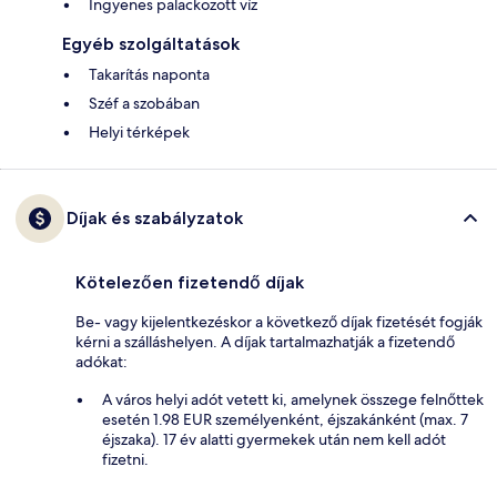
Ingyenes palackozott víz
Egyéb szolgáltatások
Takarítás naponta
Széf a szobában
Helyi térképek
Díjak és szabályzatok
Kötelezően fizetendő díjak
Be- vagy kijelentkezéskor a következő díjak fizetését fogják
kérni a szálláshelyen. A díjak tartalmazhatják a fizetendő
adókat:
A város helyi adót vetett ki, amelynek összege felnőttek
esetén 1.98 EUR személyenként, éjszakánként (max. 7
éjszaka). 17 év alatti gyermekek után nem kell adót
fizetni.