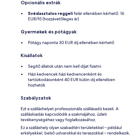
Opcionális extrák
Svédasztalos reggeli
felár ellenében kérhető: 16
EUR/fő (hozzávetőleges ár)
Gyermekek és pótágyak
Pótágy naponta 30 EUR díj ellenében kérhető
Kisállatok
Segítő állatok után nem kell díjat fizetni
Házi kedvencek házi kedvencenként és
tartózkodásonként 40 EUR külön díj ellenében
hozhatók
Szabályzatok
Ezt a szálláshelyet professzionális szállásadó kezeli. A
szálláskiadás kapcsolódik a szakmájához, üzleti
tevékenységéhez vagy foglalkozásához.
Ez a szálláshely olyan szabadtéri területekkel – például
erkélyekkel, belső udvarokkal és teraszokkal – rendelkezik,