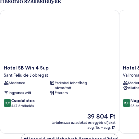
Hasonló szálláshelyek
Hotel SB Win 4 Sup
Hotel & 
Hotel
Hotel
Hotel SB Win 4 Sup
Hotel 
SB
&
Sant Feliu de Llobregat
Vallrom
Win
Spa
Medence
Parkolási lehetőség
Mede
4
Golden
biztosított
Állatb
Sup
Barcelo
Ingyenes wifi
Étterem
Sant
Vallrom
9.2
8.0
Feliu
Csodálatos
Nag
9,2
8,0
ennyiből:
ennyiből
de
447 értékelés
28 ér
10,
10,
Llobregat
Az
39 804 Ft
Csodálatos,
Nagyon
ár
447
jó,
tartalmazza az adókat és egyéb díjakat
39 804 Ft
aug. 16. – aug. 17.
értékelés
28
értékelé