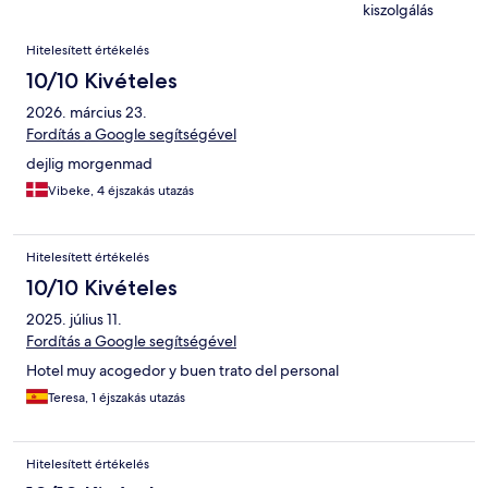
kiszolgálás
Értékelések
Hitelesített értékelés
10/10 Kivételes
2026. március 23.
Fordítás a Google segítségével
dejlig morgenmad
Vibeke, 4 éjszakás utazás
Hitelesített értékelés
10/10 Kivételes
2025. július 11.
Fordítás a Google segítségével
Hotel muy acogedor y buen trato del personal
Teresa, 1 éjszakás utazás
Hitelesített értékelés