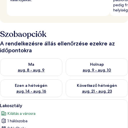
pedig fr
helyisé
Szobaopciók
A rendelkezésre állás ellenőrzése ezekre az
időpontokra
A ma esti rendelkezésre állás ellenőrzése: aug. 8 - aug. 9
A holnapi rendelkezésre állás e
Ma
Holnap
aug. 8 - aug. 9
aug. 9 - aug. 10
A mostani hétvégi rendelkezésre állás ellenőrzése: aug. 14 - au
A következő hétvégi rendelkezé
Ezen a hétvégén
Következő hétvégén
aug. 14 - aug. 16
aug. 21 - aug. 23
A
Egy modern szállodai szoba, melyben hal
9
Lakosztály
következő
Kilátás a városra
szoba
1 hálószoba
összes