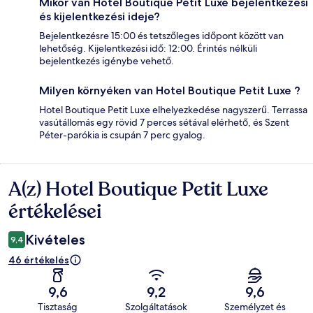
Mikor van Hotel Boutique Petit Luxe bejelentkezési
és kijelentkezési ideje?
Bejelentkezésre 15:00 és tetszőleges időpont között van
lehetőség. Kijelentkezési idő: 12:00. Érintés nélküli
bejelentkezés igénybe vehető.
Milyen környéken van Hotel Boutique Petit Luxe ?
Hotel Boutique Petit Luxe elhelyezkedése nagyszerű. Terrassa
vasútállomás egy rövid 7 perces sétával elérhető, és Szent
Péter-parókia is csupán 7 perc gyalog.
A(z) Hotel Boutique Petit Luxe
Értékelések
értékelései
Kivételes
9,4
46 értékelés
9,6
9,2
9,6
Tisztaság
Szolgáltatások
Személyzet és