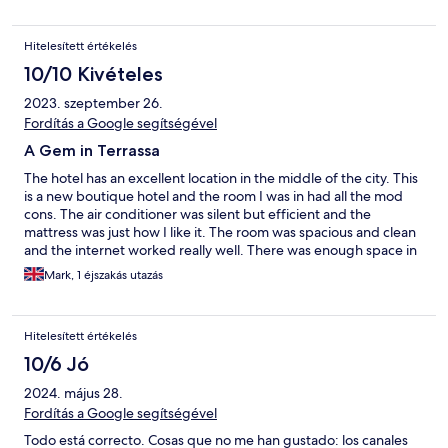
Hitelesített értékelés
10/10 Kivételes
2023. szeptember 26.
Fordítás a Google segítségével
A Gem in Terrassa
The hotel has an excellent location in the middle of the city. This
is a new boutique hotel and the room I was in had all the mod
cons. The air conditioner was silent but efficient and the
mattress was just how I like it. The room was spacious and clean
and the internet worked really well. There was enough space in
the room to do work. The staff were extremely helpful and
Mark, 1 éjszakás utazás
friendly. Although the hotel was a little expensive for Spain and
the region, it was worth every penny. Highly recommended
10/10
Hitelesített értékelés
10/6 Jó
2024. május 28.
Fordítás a Google segítségével
Todo está correcto. Cosas que no me han gustado: los canales