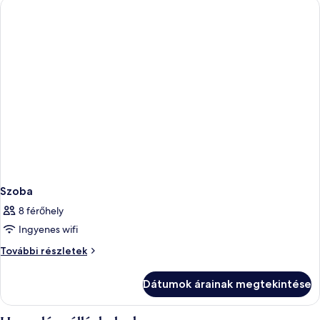
Szoba
8 férőhely
Ingyenes wifi
Szoba
További részletek
további
részletei
Dátumok árainak megtekintése