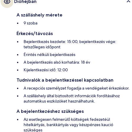
Dióhéjban
A szálláshely mérete
9 szoba
Érkezés/távozás
Bejelentkezés kezdete: 15:00, bejelentkezés vége:
tetszőleges időpont
Érintés nélküli bejelentkezés
A bejelentkezés alsó korhatára: 18 év
Kijelentkezési idő: 12:00
Tudnivalók a bejelentkezéssel kapcsolatban
A recepciós személyzet fogadja a vendégeket érkezéskor.
A szálláshely által biztosított információk fordításához
automatikus eszközöket használhatunk.
A bejelentkezéshez szükséges
Az esetlegesen felmerülő költségek fedezetéül
hitelkártyás, bankkártyás vagy készpénzes kaució
szükséges