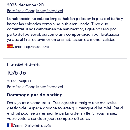
2025. december 20.
Fordítás a Google segítségével
La habitación no estaba limpia, habían pelos en la pica del baño y
las toallas colgadas como si se hubieran usado. Tuve que
comentar si nos cambiaban de habitación ya que no salió por
parte del personal, así como una compensación por la situación
ya que al final estuvimos en una habitación de menor calidad.
Era una ocasión especial ya que era el día de nuestra boda y
Carlos, 1 éjszakás utazás
tampoco nos dejaron ningún detalle especial a pesar de
comentarlo previamente.
Hitelesített értékelés
10/6 Jó
2024. május 11.
Fordítás a Google segítségével
Dommage pas de parking
Deux jours en amoureux. Tres agreable malgre une mauvaise
gestion de l espace douche toilette qui manque d intimité. Pas d
endroit pour se garer sauf le parking de la ville. Si vous laissez
votre voiture sur deux jours comptez 60 euros
Cedric, 2 éjszakás utazás