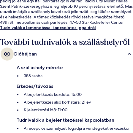
pedig jól esne egy ital, bár/társalgó is vár rád. Radio City Music Hall és
Szent Patrik-székesegyház is legfeljebb 10 percnyi sétával elérhető. Más
utazók imádják a szálláshely következő jellemzőit: segítőkész személyzet
és elhelyezkedés. A tömegközlekedés rövid sétával megközelíthető:
49th St. metróállomás csak pár lépés, 47–50 Sts-Rockefeller Center
metróállomás pedig 3 perc séta.
Tudnivalók a lemondással kapcsolatos jogaidról
További tudnivalók a szálláshelyről
Dióhéjban
A szálláshely mérete
358 szoba
Érkezés/távozás
A bejelentkezés kezdete: 16:00
A bejelentkezés alsó korhatára: 21 év
Kijelentkezési idő: 11:00
Tudnivalók a bejelentkezéssel kapcsolatban
A recepciós személyzet fogadja a vendégeket érkezéskor.