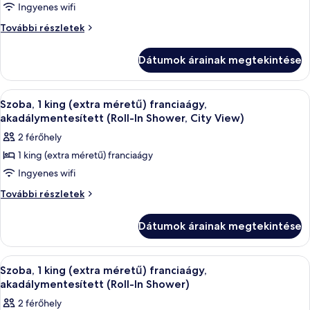
Ingyenes wifi
megtekintése:
Szoba,
Szoba,
További részletek
1
1
king
king
Dátumok árainak megtekintése
(extra
(extra
méretű)
méretű)
franciaágy,
A
Egy modern fürőszoba, amelyben nagy
3
akadálymentesített
franciaágy,
Szoba, 1 king (extra méretű) franciaágy,
következő
(Roll-
akadálymentesített (Roll-In Shower, City View)
akadálymentesített
In
szoba
(Roll-
2 férőhely
Shower)
összes
In
további
1 king (extra méretű) franciaágy
képének
részletei
Shower)
Ingyenes wifi
megtekintése:
Szoba,
Szoba,
További részletek
1
1
king
king
Dátumok árainak megtekintése
(extra
(extra
méretű)
méretű)
franciaágy,
A
Egy modern fürőszoba, amelyben nagy
3
akadálymentesített
franciaágy,
Szoba, 1 king (extra méretű) franciaágy,
következő
(Roll-
akadálymentesített (Roll-In Shower)
akadálymentesített
In
szoba
(Roll-
2 férőhely
Shower,