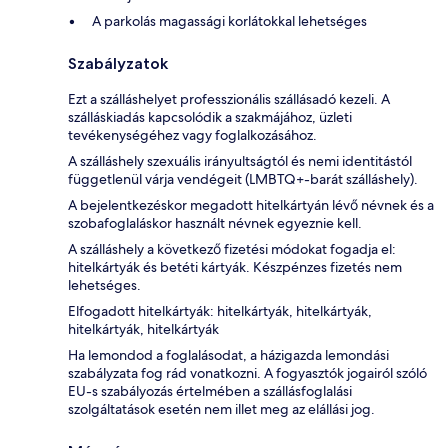
A parkolás magassági korlátokkal lehetséges
Szabályzatok
Ezt a szálláshelyet professzionális szállásadó kezeli. A
szálláskiadás kapcsolódik a szakmájához, üzleti
tevékenységéhez vagy foglalkozásához.
A szálláshely szexuális irányultságtól és nemi identitástól
függetlenül várja vendégeit (LMBTQ+-barát szálláshely).
A bejelentkezéskor megadott hitelkártyán lévő névnek és a
szobafoglaláskor használt névnek egyeznie kell.
A szálláshely a következő fizetési módokat fogadja el:
hitelkártyák és betéti kártyák. Készpénzes fizetés nem
lehetséges.
Elfogadott hitelkártyák: hitelkártyák, hitelkártyák,
hitelkártyák, hitelkártyák
Ha lemondod a foglalásodat, a házigazda lemondási
szabályzata fog rád vonatkozni. A fogyasztók jogairól szóló
EU-s szabályozás értelmében a szállásfoglalási
szolgáltatások esetén nem illet meg az elállási jog.