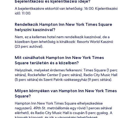
bejelentkezési és kijelentkezési ideje?
A bejelentkezésre ekkortól van lehetőség: 16:00. Kijelentkezési
idő: 11:00.
Rendelkezik Hampton Inn New York Times Square
helyszíni kaszinóval?
Nem, ez a kellemes hotel nem rendelkezik kaszinóval, de a
közelben ilyen lehetőség is kínálkozik: Resorts World Kaszinó
(23 perc autóval).
Mit csinálhatok Hampton Inn New York Times
Square területén és a közelben?
Helyszínek, melyeket érdemes felkeresni: Times Square (1 perc
sétára), Rockefeller Center (1 perc sétára), Radio City Music Hall
(5 perc sétára) és Szent Patrik-székesegyház (9 perc sétára).
Milyen környéken van Hampton Inn New York Times
Square?
Hampton Inn New York Times Square elhelyezkedése
nagyszerű. 49th St. metróállomás egy rövid 1 perces sétával
elérhető, és Radio City Music Hall is csupán 5 perc gyalog. A
környék központi, és jók a városnézési lehetőségek.