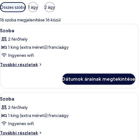
Szobákhoz
Összes szoba
1 ágy
2 ágy
rendelkezésre
álló
16 szoba megjelenítése 16 közül
szűrők
A
Egy üveg homlokzattal rendelkező száll
1
Szoba
következő
2 férőhely
szoba
1 king (extra méretű) franciaágy
összes
képének
Ingyenes wifi
megtekintése:
Szoba
További részletek
Szoba
további
részletei
Dátumok árainak megtekintése
A
Egy üveg homlokzattal rendelkező száll
1
Szoba
következő
2 férőhely
szoba
1 king (extra méretű) franciaágy
összes
képének
Ingyenes wifi
megtekintése:
Szoba
További részletek
Szoba
további