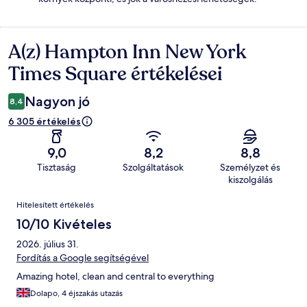
A(z) Hampton Inn New York
Értékelések
Times Square értékelései
Nagyon jó
8,4
6 305 értékelés
9,0
8,2
8,8
Tisztaság
Szolgáltatások
Személyzet és
kiszolgálás
Értékelések
Hitelesített értékelés
10/10 Kivételes
2026. július 31.
Fordítás a Google segítségével
Amazing hotel, clean and central to everything
Dolapo, 4 éjszakás utazás