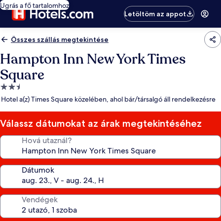
Ugrás a fő tartalomhoz
Letöltöm az appot
Összes szállás megtekintése
Hampton Inn New York Times
Square
2.5
csillagos
Hotel a(z) Times Square közelében, ahol bár/társalgó áll rendelkezésre
szálláshely
Válassz dátumokat az árak megtekintéséhez
Hová utaznál?
Dátumok
Vendégek