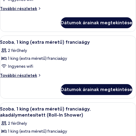
megtekintése:
Szoba,
További részletek
Szoba,
2
kétszemélyes
2
Dátumok árainak megtekintése
ágy
kétszemélyes
(Landmark
ágy
View)
A
Egy modern fürőszoba, amelyben nagy
2
(Landmark
további
Szoba, 1 king (extra méretű) franciaágy
következő
részletei
View)
2 férőhely
szoba
1 king (extra méretű) franciaágy
összes
képének
Ingyenes wifi
megtekintése:
Szoba,
További részletek
Szoba,
1
king
1
Dátumok árainak megtekintése
(extra
king
méretű)
(extra
franciaágy
A
Egy modern fürőszoba, amelyben nagy
3
méretű)
további
Szoba, 1 king (extra méretű) franciaágy,
következő
részletei
franciaágy
akadálymentesített (Roll-In Shower)
szoba
2 férőhely
összes
1 king (extra méretű) franciaágy
képének