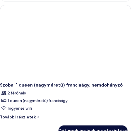
akadálymentesített
(Roll-
In
(Roll-
Shower)
In
további
Shower)
részletei
Szoba, 1 queen (nagyméretű) franciaágy, nemdohányzó
2 férőhely
1 queen (nagyméretű) franciaágy
Ingyenes wifi
Szoba,
További részletek
1
queen
Dátumok árainak megtekintése