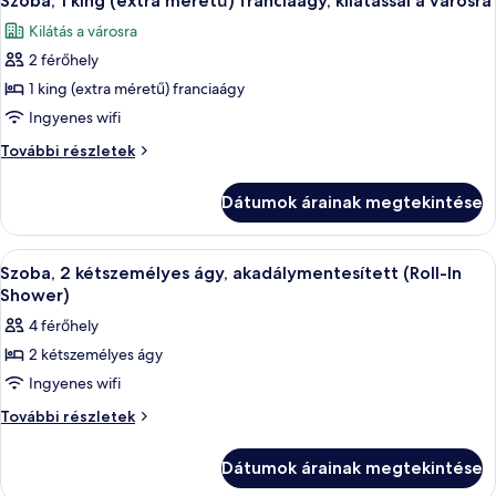
Szoba, 1 king (extra méretű) franciaágy, kilátással a városra
következő
kilátással
kilátással
Kilátás a városra
a
szoba
a
városra
2 férőhely
összes
városra
további
képének
1 king (extra méretű) franciaágy
részletei
megtekintése:
Ingyenes wifi
Szoba,
Szoba,
További részletek
1
1
king
king
Dátumok árainak megtekintése
(extra
(extra
méretű)
méretű)
franciaágy,
A
Egy modern fürőszoba, amelyben nagy
franciaágy,
3
kilátással
Szoba, 2 kétszemélyes ágy, akadálymentesített (Roll-In
következő
a
kilátással
Shower)
városra
szoba
a
4 férőhely
további
összes
városra
részletei
2 kétszemélyes ágy
képének
Ingyenes wifi
megtekintése:
Szoba,
Szoba,
További részletek
2
2
kétszemélyes
kétszemélyes
Dátumok árainak megtekintése
ágy,
ágy,
akadálymentesített