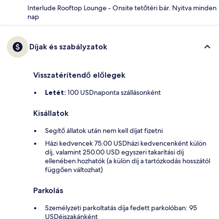
Interlude Rooftop Lounge - Onsite tetőtéri bár. Nyitva minden
nap
Díjak és szabályzatok
Visszatérítendő előlegek
Letét:
100 USDnaponta szállásonként
Kisállatok
Segítő állatok után nem kell díjat fizetni
Házi kedvencek 75.00 USDházi kedvencenként külön
díj, valamint 250.00 USD egyszeri takarítási díj
ellenében hozhatók (a külön díj a tartózkodás hosszától
függően változhat)
Parkolás
Személyzeti parkoltatás díja fedett parkolóban: 95
USDéjszakánként