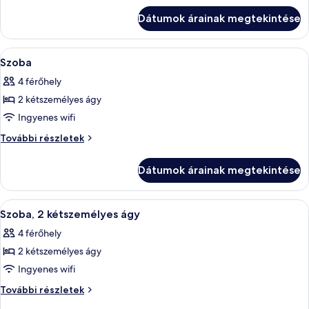
részletei
Dátumok árainak megtekintése
A
Egy üveg homlokzattal rendelkező száll
1
Szoba
következő
4 férőhely
szoba
2 kétszemélyes ágy
összes
képének
Ingyenes wifi
megtekintése:
Szoba
További részletek
Szoba
további
részletei
Dátumok árainak megtekintése
A
Egy modern fürőszoba, amelyben nagy
2
Szoba, 2 kétszemélyes ágy
következő
4 férőhely
szoba
2 kétszemélyes ágy
összes
képének
Ingyenes wifi
megtekintése:
Szoba,
További részletek
Szoba,
2