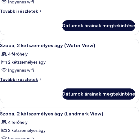
megtekintése:
Ingyenes wifi
Szoba,
Szoba,
További részletek
2
2
kétszemélyes
kétszemélyes
Dátumok árainak megtekintése
ágy,
ágy,
kilátással
kilátással
a
A
Egy modern fürőszoba, amelyben nagy
a
2
városra
Szoba, 2 kétszemélyes ágy (Water View)
következő
további
városra
4 férőhely
részletei
szoba
2 kétszemélyes ágy
összes
képének
Ingyenes wifi
megtekintése:
Szoba,
További részletek
Szoba,
2
kétszemélyes
2
Dátumok árainak megtekintése
ágy
kétszemélyes
(Water
ágy
View)
A
Egy modern fürőszoba, amelyben nagy
2
(Water
további
Szoba, 2 kétszemélyes ágy (Landmark View)
következő
részletei
View)
4 férőhely
szoba
2 kétszemélyes ágy
összes
képének
Ingyenes wifi