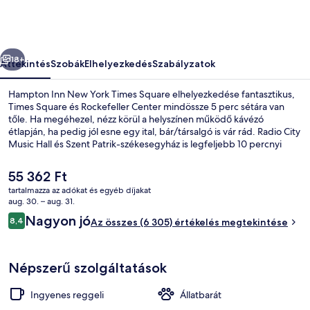
Times
Square
képgalériája
őző
Következő
18+
Áttekintés
Szobák
Elhelyezkedés
Szabályzatok
Hampton Inn New York Times Square elhelyezkedése fantasztikus,
Times Square és Rockefeller Center mindössze 5 perc sétára van
tőle. Ha megéhezel, nézz körül a helyszínen működő kávézó
étlapján, ha pedig jól esne egy ital, bár/társalgó is vár rád. Radio City
Music Hall és Szent Patrik-székesegyház is legfeljebb 10 percnyi
sétával elérhető. Más utazók imádják a szálláshely következő
jellemzőit: segítőkész személyzet és elhelyezkedés. A
A
55 362 Ft
tömegközlekedés rövid sétával megközelíthető: 49th St.
jelenlegi
tartalmazza az adókat és egyéb díjakat
metróállomás csak pár lépés, 47–50 Sts-Rockefeller Center
ár
aug. 30. – aug. 31.
metróállomás pedig 3 perc séta.
Külső rész
55 362 Ft
Értékelések
Nagyon jó
8,4
Az összes (6 305) értékelés megtekintése
8,4 ennyiből: 10
Népszerű szolgáltatások
Ingyenes reggeli
Állatbarát