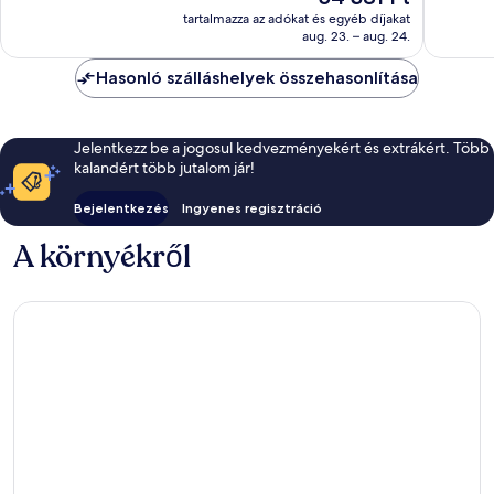
ár
értékelé
jó,
tartalmazza az adókat és egyéb díjakat
54 381 Ft
aug. 23. – aug. 24.
3 125
értékelés
Hasonló szálláshelyek összehasonlítása
Jelentkezz be a jogosul kedvezményekért és extrákért. Több
kalandért több jutalom jár!
Bejelentkezés
Ingyenes regisztráció
A környékről