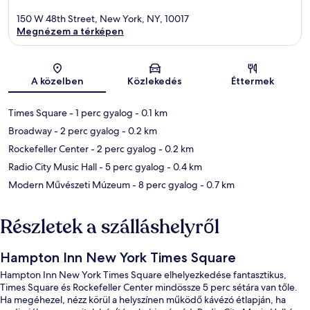
150 W 48th Street, New York, NY, 10017
Megnézem a térképen
Térkép
A közelben
Közlekedés
Éttermek
Times Square
- 1 perc gyalog
- 0.1 km
Broadway
- 2 perc gyalog
- 0.2 km
Rockefeller Center
- 2 perc gyalog
- 0.2 km
Radio City Music Hall
- 5 perc gyalog
- 0.4 km
Modern Művészeti Múzeum
- 8 perc gyalog
- 0.7 km
Részletek a szálláshelyről
Hampton Inn New York Times Square
Hampton Inn New York Times Square elhelyezkedése fantasztikus,
Times Square és Rockefeller Center mindössze 5 perc sétára van tőle.
Ha megéhezel, nézz körül a helyszínen működő kávézó étlapján, ha