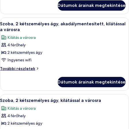
kétszemélyes
2
Dátumok árainak megtekintése
ágy
kétszemélyes
további
ágy
részletei
A
Egy modern fürőszoba, amelyben nagy
3
Szoba, 2 kétszemélyes ágy, akadálymentesített, kilátással
következő
a városra
szoba
Kilátás a városra
összes
4 férőhely
képének
2 kétszemélyes ágy
megtekintése:
Szoba,
Ingyenes wifi
2
Szoba,
További részletek
kétszemélyes
2
kétszemélyes
ágy,
Dátumok árainak megtekintése
ágy,
akadálymentesített,
akadálymentesített,
kilátással
kilátással
A
Egy modern fürőszoba, amelyben nagy
2
a
a
Szoba, 2 kétszemélyes ágy, kilátással a városra
következő
városra
városra
Kilátás a városra
további
szoba
részletei
4 férőhely
összes
képének
2 kétszemélyes ágy