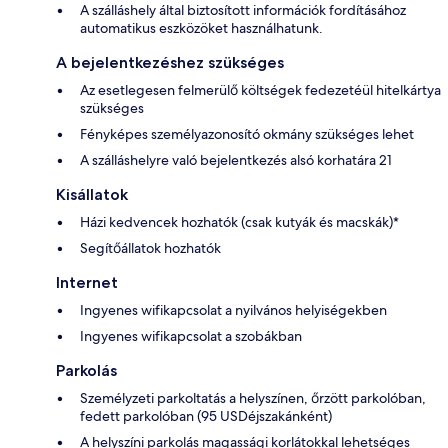
A szálláshely által biztosított információk fordításához
automatikus eszközöket használhatunk.
A bejelentkezéshez szükséges
Az esetlegesen felmerülő költségek fedezetéül hitelkártya
szükséges
Fényképes személyazonosító okmány szükséges lehet
A szálláshelyre való bejelentkezés alsó korhatára 21
Kisállatok
Házi kedvencek hozhatók (csak kutyák és macskák)*
Segítőállatok hozhatók
Internet
Ingyenes wifikapcsolat a nyilvános helyiségekben
Ingyenes wifikapcsolat a szobákban
Parkolás
Személyzeti parkoltatás a helyszínen, őrzött parkolóban,
fedett parkolóban (95 USDéjszakánként)
A helyszíni parkolás magassági korlátokkal lehetséges