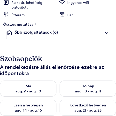
Parkolási lehetőség
Ingyenes wifi
biztosított
Étterem
Bár
Összes mutatása
Főbb szolgáltatások
(6)
Szobaopciók
A rendelkezésre állás ellenőrzése ezekre az
időpontokra
A ma esti rendelkezésre állás ellenőrzése: aug. 9 - aug. 10
A holnapi rendelkezésre állás e
Ma
Holnap
aug. 9 - aug. 10
aug. 10 - aug. 11
A mostani hétvégi rendelkezésre állás ellenőrzése: aug. 14 - au
A következő hétvégi rendelkezé
Ezen a hétvégén
Következő hétvégén
aug. 14 - aug. 16
aug. 21 - aug. 23