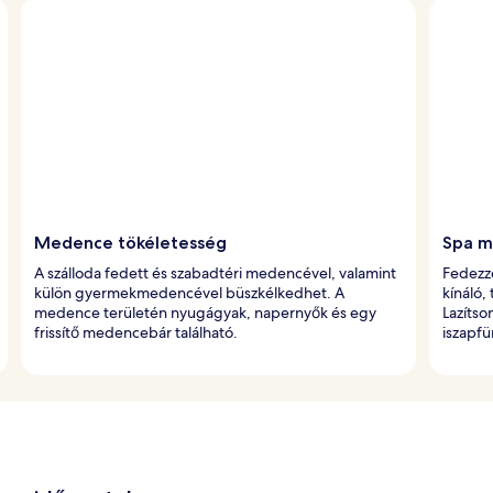
Medence tökéletesség
Spa m
A szálloda fedett és szabadtéri medencével, valamint
Fedezze
külön gyermekmedencével büszkélkedhet. A
kínáló,
medence területén nyugágyak, napernyők és egy
Lazítso
frissítő medencebár található.
iszapfü