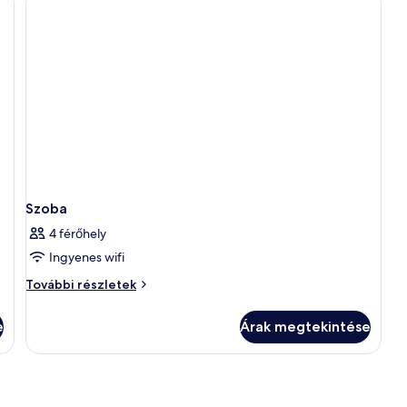
Szoba
4 férőhely
Ingyenes wifi
Szoba
További részletek
további
részletei
e
Árak megtekintése