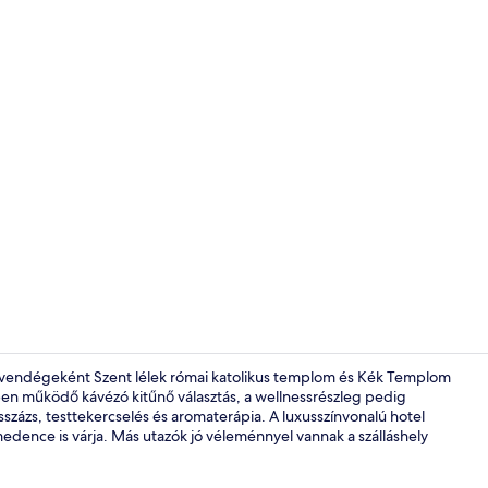
Lobby pihen
 vendégeként Szent lélek római katolikus templom és Kék Templom
lyben működő kávézó kitűnő választás, a wellnessrészleg pedig
százs, testtekercselés és aromaterápia. A luxusszínvonalú hotel
Külső rész
edence is várja. Más utazók jó véleménnyel vannak a szálláshely