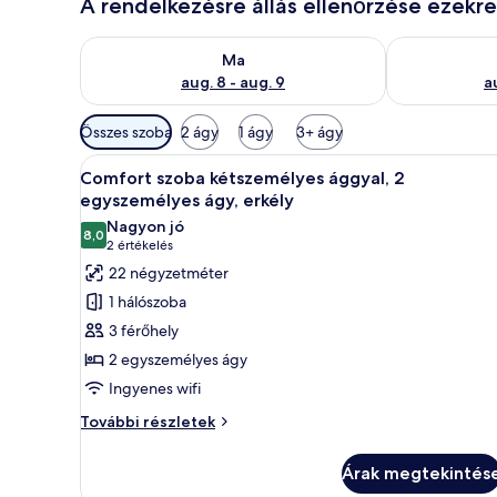
A rendelkezésre állás ellenőrzése ezekr
A ma esti rendelkezésre állás ellenőrzése: aug. 8 - a
A holnapi rend
Ma
aug. 8 - aug. 9
a
Szobákhoz
Összes szoba
2 ágy
1 ágy
3+ ágy
rendelkezésre
A
Egy szállodai szoba két ágyjal, 
álló
4
Comfort szoba kétszemélyes ággyal, 2
következő
szűrők
egyszemélyes ágy, erkély
szoba
Nagyon jó
8,0
összes
10-ből 8,0
(2
2 értékelés
képének
értékelés)
22 négyzetméter
megtekintése:
1 hálószoba
Comfort
3 férőhely
szoba
2 egyszemélyes ágy
kétszemélyes
Ingyenes wifi
ággyal,
2
Comfort
További részletek
szoba
egyszemélyes
kétszemélyes
ágy,
Árak megtekintés
ággyal,