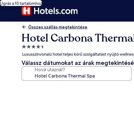
Ugrás a fő tartalomhoz
Összes szállás megtekintése
Hotel Carbona Therma
4.5
csillagos
Luxusszínvonalú hotel teljes körű szolgáltatást nyújtó welln
szálláshely
Válassz dátumokat az árak megtekintés
Hová utaznál?
A(z)
Hotel
Carbona
Thermal
Spa
képgalériája