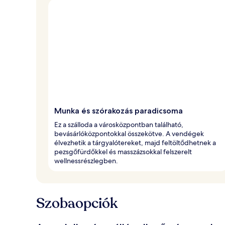
Munka és szórakozás paradicsoma
Ez a szálloda a városközpontban található,
bevásárlóközpontokkal összekötve. A vendégek
élvezhetik a tárgyalótereket, majd feltöltődhetnek a
pezsgőfürdőkkel és masszázsokkal felszerelt
wellnessrészlegben.
Szobaopciók