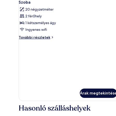
2
Szoba
következő
20 négyzetméter
szoba
2 férőhely
összes
képének
1 kétszemélyes ágy
megtekintése:
Ingyenes wifi
Szoba
Szoba
További részletek
további
részletei
Árak megtekintés
Hasonló szálláshelyek