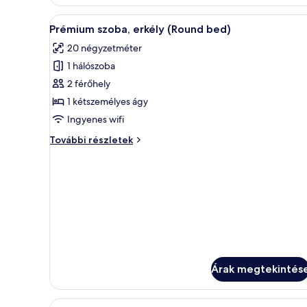
erkély
2
egyszemélyes
A
Egy szállodai szoba, amelyben t
6
ágy,
Prémium szoba, erkély (Round bed)
következő
erkély
20 négyzetméter
további
szoba
részletei
1 hálószoba
összes
képének
2 férőhely
megtekintése:
1 kétszemélyes ágy
Prémium
Ingyenes wifi
szoba,
Prémium
További részletek
erkély
szoba,
(Round
erkély
(Round
bed)
bed)
további
részletei
Árak megtekintés
A
Hipoallergén ágynemű, minibár,