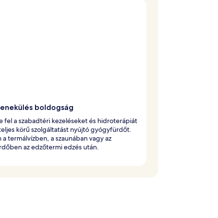
enekülés boldogság
 fel a szabadtéri kezeléseket és hidroterápiát
 teljes körű szolgáltatást nyújtó gyógyfürdőt.
n a termálvízben, a szaunában vagy az
rdőben az edzőtermi edzés után.