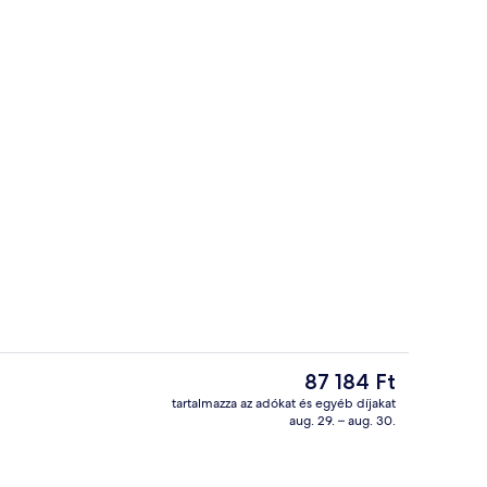
ő
Szabadtéri kezelőterület, szauna és 
A
87 184 Ft
jelenlegi
tartalmazza az adókat és egyéb díjakat
ár
aug. 29. – aug. 30.
Prémium szoba, erkély (Round bed) | H
87 184 Ft