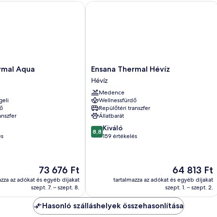
al Aqua
Ensana Thermal Hévíz
Ensana
rmal Aqua
Ensana Thermal Hévíz
Thermal
Hévíz
Hévíz
Medence
Hévíz
geli
Wellnessfürdő
ő
Repülőtéri transzfer
anszfer
Állatbarát
8.8
Kiváló
8,8
ennyiből:
és
159 értékelés
10,
Kiváló,
159
Az
Az
73 676 Ft
64 813 Ft
értékelés
ár
ár
azza az adókat és egyéb díjakat
tartalmazza az adókat és egyéb díjakat
73 676 Ft
64 813 Ft
szept. 7. – szept. 8.
szept. 1. – szept. 2.
Hasonló szálláshelyek összehasonlítása