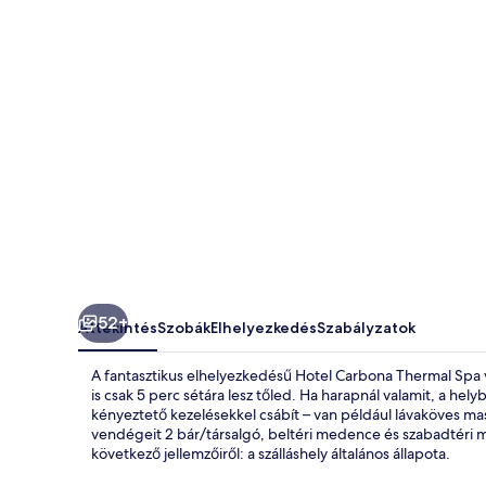
52+
Áttekintés
Szobák
Elhelyezkedés
Szabályzatok
A fantasztikus elhelyezkedésű Hotel Carbona Thermal Spa
is csak 5 perc sétára lesz tőled. Ha harapnál valamit, a he
kényeztető kezelésekkel csábít – van például lávaköves mas
vendégeit 2 bár/társalgó, beltéri medence és szabadtéri m
következő jellemzőiről: a szálláshely általános állapota.