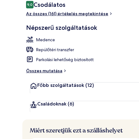
Értékelések
Csodálatos
9,0
9,0 ennyiből: 10
Az összes (161) értékelés megtekintése
Külső rész
Népszerű szolgáltatások
Medence
Repülőtéri transzfer
Parkolási lehetőség biztosított
Összes mutatása
Főbb szolgáltatások
(12)
Családoknak
(6)
Miért szeretjük ezt a szálláshelyet