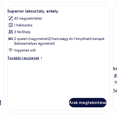
erkély
to
további
ré
alálható egy ágy, egy szék, egy kis asztal, rajta egy üveg és poharak, valamint
A
Egy gondosan összeállított reggelitálc
részletei
4
Superior lakosztály, erkély
következő
43 négyzetméter
szoba
1 hálószoba
összes
képének
3 férőhely
megtekintése:
2 queen (nagyméretű) franciaágy és 1 kinyitható kanapé
(kétszemélyes ágyméret)
Superior
lakosztály,
Ingyenes wifi
erkély
Superior
További részletek
lakosztály,
erkély
S
további
részletei
Sz
To
to
ré
e
Árak megtekintése
 széf a szobában és íróasztal