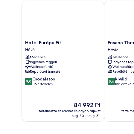
Hotel Európa Fit
Ensana Therm
Hotel
Ensana
Hotel Európa Fit
Ensana The
Európa
Thermal
Hévíz
Hévíz
Fit
Aqua
Medence
Medence
Hévíz
Hévíz
Ingyenes reggeli
Ingyenes reg
Wellnessfürdő
Wellnessfürd
Repülőtéri transzfer
Repülőtéri tr
9.0
8.6
Csodálatos
Kiváló
9,0
8,6
ennyiből:
ennyiből:
116 értékelés
133 értékel
10,
10,
Csodálatos,
Kiváló,
116
133
Az
84 992 Ft
értékelés
értékelés
ár
tartalmazza az adókat és egyéb díjakat
tartalm
84 992 Ft
aug. 30. – aug. 31.