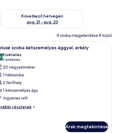
ellenőrzése: aug. 14 - aug. 16
A következő hétvégi rendelkezésre állás ellenőrzése: aug. 21 -
Következő hétvégén
aug. 21 - aug. 23
8 szoba megjelenítése 8 közül
ágy, két szék, egy kis asztal és egy függönnyel ellátott ablak található.
Egy gondosan megterített ágy, virágmintás ágy
10
luxe szoba kétszemélyes ággyal, erkély
övetkező
Kivételes
zoba
6
10-ből 9,6
(5
5 értékelés
sszes
értékelés)
20 négyzetméter
épének
1 hálószoba
egtekintése:
2 férőhely
eluxe
1 kétszemélyes ágy
zoba
Ingyenes wifi
étszemélyes
ggyal,
luxe
vábbi részletek
rkély
oba
tszemélyes
gyal,
Árak megtekintése
kély