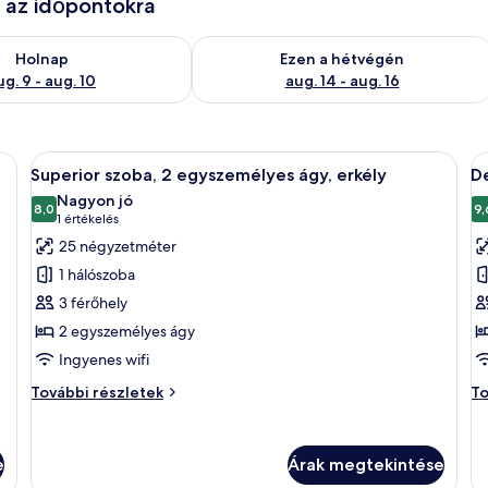
e az időpontokra
ug. 9
elkezésre állás ellenőrzése: aug. 9 - aug. 10
A mostani hétvégi rendelkezésre állás 
Holnap
Ezen a hétvégén
ug. 9 - aug. 10
aug. 14 - aug. 16
íróasztallal, székkel, televízióval és egy falfestménnyel.
A
Egy szállodai szoba, amelyben egy nagy 
A
5
Superior szoba, 2 egyszemélyes ágy, erkély
De
következő
k
Nagyon jó
szoba
8,0
s
9,
10-ből 8,0
(1
1 értékelés
összes
ö
értékelés)
25 négyzetméter
képének
k
1 hálószoba
megtekintése:
m
3 férőhely
Superior
D
2 egyszemélyes ágy
szoba,
s
Ingyenes wifi
2
k
egyszemélyes
á
Superior
De
További részletek
To
ágy,
szoba,
e
sz
2
ké
erkély
egyszemélyes
ág
e
Árak megtekintése
ágy,
er