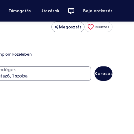
Támogatás
Utazások
Bejelentkezés
Megosztás
Mentés
 templom közelében
ndégek
Keresés