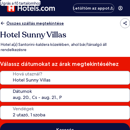
Ugrás a fő tartalomhoz
Letöltöm az appot
Összes szállás megtekintése
Hotel Sunny Villas
Hotel a(z) Santorini-kaldera közelében, ahol bár/társalgó áll
rendelkezésre
Válassz dátumokat az árak megtekintéséhez
Hová utaznál?
Dátumok
Vendégek
Keresés