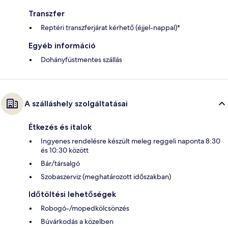
Transzfer
Reptéri transzferjárat kérhető (éjjel-nappal)*
Egyéb információ
Dohányfüstmentes szállás
A szálláshely szolgáltatásai
Étkezés és italok
Ingyenes rendelésre készült meleg reggeli naponta 8:30
és 10:30 között
Bár/társalgó
Szobaszerviz (meghatározott időszakban)
Időtöltési lehetőségek
Robogó-/mopedkölcsönzés
Búvárkodás a közelben