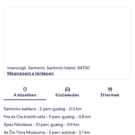
Imerovigli, Santorini, Santorini Island, 84700
Megnézem a térképen
Térkép
A közelben
Közlekedés
Éttermek
Santorini-kaldera
- 2 perc gyalog
- 0.2 km
Fira és Oia közötti séta
- 9 perc gyalog
- 0.8 km
Ájosz Nikoláosz
- 10 perc gyalog
- 0.9 km
Az Ősi Thira Múzeuma
- 3 perc autóval
- 3.1 km