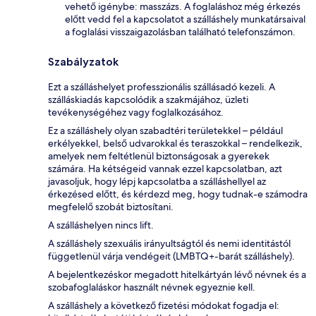
vehető igénybe: masszázs. A foglaláshoz még érkezés
előtt vedd fel a kapcsolatot a szálláshely munkatársaival
a foglalási visszaigazolásban található telefonszámon.
Szabályzatok
Ezt a szálláshelyet professzionális szállásadó kezeli. A
szálláskiadás kapcsolódik a szakmájához, üzleti
tevékenységéhez vagy foglalkozásához.
Ez a szálláshely olyan szabadtéri területekkel – például
erkélyekkel, belső udvarokkal és teraszokkal – rendelkezik,
amelyek nem feltétlenül biztonságosak a gyerekek
számára. Ha kétségeid vannak ezzel kapcsolatban, azt
javasoljuk, hogy lépj kapcsolatba a szálláshellyel az
érkezésed előtt, és kérdezd meg, hogy tudnak-e számodra
megfelelő szobát biztosítani.
A szálláshelyen nincs lift.
A szálláshely szexuális irányultságtól és nemi identitástól
függetlenül várja vendégeit (LMBTQ+-barát szálláshely).
A bejelentkezéskor megadott hitelkártyán lévő névnek és a
szobafoglaláskor használt névnek egyeznie kell.
A szálláshely a következő fizetési módokat fogadja el: