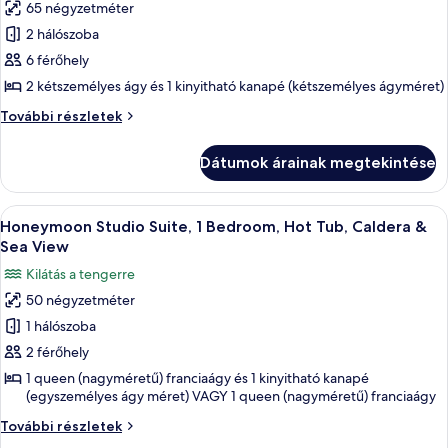
View
65 négyzetméter
összes
View
további
képének
2 hálószoba
részletei
megtekintése:
6 férőhely
Deluxe
2 kétszemélyes ágy és 1 kinyitható kanapé (kétszemélyes ágyméret)
Suite,
Deluxe
További részletek
2
Suite,
Bedrooms,
2
Dátumok árainak megtekintése
Bedrooms,
Caldera
Caldera
&
&
A
Egy modern hálószoba beépített jakuzzi
Sea
13
Sea
Honeymoon Studio Suite, 1 Bedroom, Hot Tub, Caldera &
következő
View
View
Sea View
további
szoba
Kilátás a tengerre
részletei
összes
50 négyzetméter
képének
1 hálószoba
megtekintése:
Honeymoon
2 férőhely
Studio
1 queen (nagyméretű) franciaágy és 1 kinyitható kanapé
(egyszemélyes ágy méret) VAGY 1 queen (nagyméretű) franciaágy
Suite,
1
Honeymoon
További részletek
Bedroom,
Studio