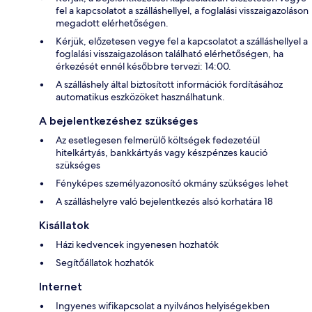
fel a kapcsolatot a szálláshellyel, a foglalási visszaigazoláson
megadott elérhetőségen.
Kérjük, előzetesen vegye fel a kapcsolatot a szálláshellyel a
foglalási visszaigazoláson található elérhetőségen, ha
érkezését ennél későbbre tervezi: 14:00.
A szálláshely által biztosított információk fordításához
automatikus eszközöket használhatunk.
A bejelentkezéshez szükséges
Az esetlegesen felmerülő költségek fedezetéül
hitelkártyás, bankkártyás vagy készpénzes kaució
szükséges
Fényképes személyazonosító okmány szükséges lehet
A szálláshelyre való bejelentkezés alsó korhatára 18
Kisállatok
Házi kedvencek ingyenesen hozhatók
Segítőállatok hozhatók
Internet
Ingyenes wifikapcsolat a nyilvános helyiségekben