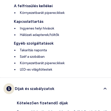
A felfrissülés kellékei
Környezetbarát piperecikkek
Kapcsolattartás
Ingyenes helyi hívások
Hálózati adapterek/töltők
Egyéb szolgáltatások
Takarítás naponta
Széf a szobában
Környezetbarát piperecikkek
LED-es világítótestek
Díjak és szabályzatok
Kötelezően fizetendő díjak