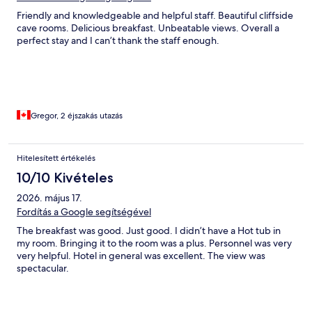
Friendly and knowledgeable and helpful staff. Beautiful cliffside
cave rooms. Delicious breakfast. Unbeatable views. Overall a
perfect stay and I can’t thank the staff enough.
Gregor, 2 éjszakás utazás
Hitelesített értékelés
10/10 Kivételes
2026. május 17.
Fordítás a Google segítségével
The breakfast was good. Just good. I didn’t have a Hot tub in
my room. Bringing it to the room was a plus. Personnel was very
very helpful. Hotel in general was excellent. The view was
spectacular.