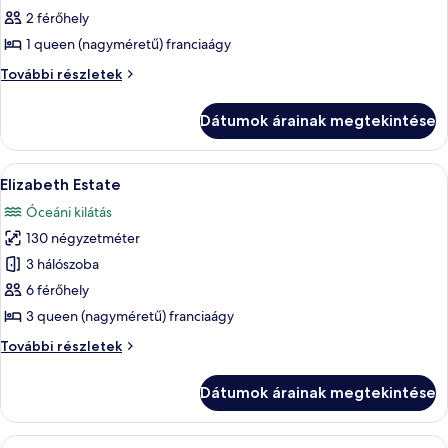
megtekintése:
2 férőhely
Signature
1 queen (nagyméretű) franciaágy
Studio
Signature
További részletek
Suite,
Studio
Hot
Suite,
Dátumok árainak megtekintése
Hot
Tub,
Tub,
Caldera
Caldera
A
Egy modern, letisztult építészeti megold
&
7
&
Elizabeth Estate
következő
Sea
Sea
Óceáni kilátás
View
szoba
View
további
130 négyzetméter
összes
részletei
képének
3 hálószoba
megtekintése:
6 férőhely
Elizabeth
3 queen (nagyméretű) franciaágy
Estate
Elizabeth
További részletek
Estate
további
Dátumok árainak megtekintése
részletei
A
Egy modern hálószoba, amelyben egy n