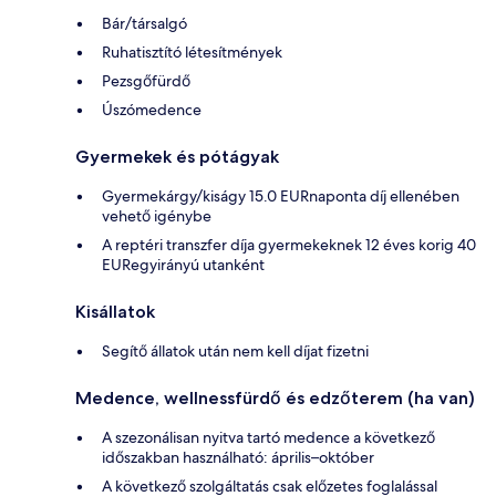
Bár/társalgó
Ruhatisztító létesítmények
Pezsgőfürdő
Úszómedence
Gyermekek és pótágyak
Gyermekárgy/kiságy 15.0 EURnaponta díj ellenében
vehető igénybe
A reptéri transzfer díja gyermekeknek 12 éves korig 40
EURegyirányú utanként
Kisállatok
Segítő állatok után nem kell díjat fizetni
Medence, wellnessfürdő és edzőterem (ha van)
A szezonálisan nyitva tartó medence a következő
időszakban használható: április–október
A következő szolgáltatás csak előzetes foglalással