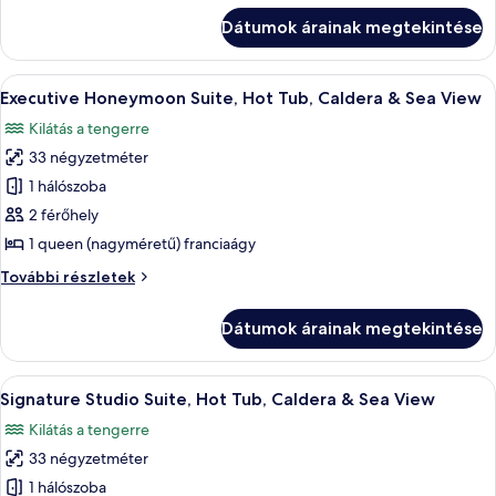
Suite,
Hot
Dátumok árainak megtekintése
1
Tub,
Bedroom,
Caldera
Hot
A
Egy modern szállodaszoba, amelyhez eg
18
Tub,
&
Executive Honeymoon Suite, Hot Tub, Caldera & Sea View
következő
Caldera
Sea
Kilátás a tengerre
&
szoba
View
Sea
33 négyzetméter
összes
View
képének
1 hálószoba
további
megtekintése:
részletei
2 férőhely
Executive
1 queen (nagyméretű) franciaágy
Honeymoon
Executive
További részletek
Suite,
Honeymoon
Hot
Suite,
Dátumok árainak megtekintése
Hot
Tub,
Tub,
Caldera
Caldera
A
Egy erkély, ahonnan a tengerre nyílik ki
&
10
&
Signature Studio Suite, Hot Tub, Caldera & Sea View
következő
Sea
Sea
Kilátás a tengerre
View
szoba
View
további
33 négyzetméter
összes
részletei
képének
1 hálószoba