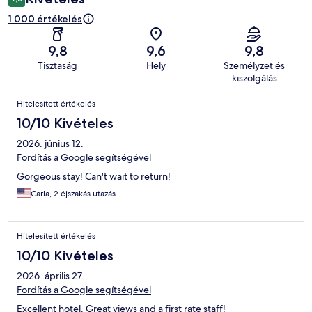
1 000 értékelés
9,8
9,6
9,8
Tisztaság
Hely
Személyzet és
kiszolgálás
Értékelések
Hitelesített értékelés
10/10 Kivételes
2026. június 12.
Fordítás a Google segítségével
Gorgeous stay! Can't wait to return!
Carla, 2 éjszakás utazás
Hitelesített értékelés
10/10 Kivételes
2026. április 27.
Fordítás a Google segítségével
Excellent hotel. Great views and a first rate staff!