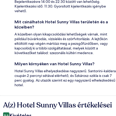
Bejelentkezésre 14:00 és 22:30 között van lehetőség.
Kijelentkezési idő: 11:30. Gyorsított kijelentkezés igénybe
vehető.
Mit csinálhatok Hotel Sunny Villas területén és a
közelben?
A közelben olyan kikapcsolódási lehetőségek várnak, mint
például búvárkodás, vízisíelés és szörfvitorlázás. A lejtőkön
eltöltött nap végén mártózz meg a pezsgőfürdőben, vagy
kapcsolódj ki a többi szolgáltatással, melyek között a
következőket találod: szezonális kültéri medence.
Milyen környéken van Hotel Sunny Villas?
Hotel Sunny Villas elhelyezkedése nagyszerű. Santorini-kaldera
csupán 2 percnyi sétával elérhető, és Szkárosz-szikla is csak 7
perc gyalog. Az utazók szerint ez egy nagyszerű elhelezkedésű
hotel.
A(z) Hotel Sunny Villas értékelései
Értékelések
Kivételes
9,6