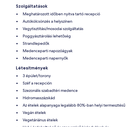
Szolgáltatások
Meghatározott időben nyitva tartó recepció
Autókölcsönzés a helyszínen
Vegytisztítási/mosodai szolgáltatás
Poggyásztárolási lehetőség
Strandlepedők
Medenceparti napozóágyak
Medenceparti napernyők
Létesítmények
3 épület/torony
Széf a recepción
Szezonális szabadtéri medence
Hidromasszázskád
Az ételek alapanyaga legalább 80%-ban helyi termesztésű
Vegán ételek
Vegetáriánus ételek