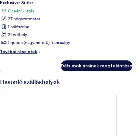
3
Exclusive Suite
következő
Óceáni kilátás
szoba
27 négyzetméter
összes
képének
1 hálószoba
megtekintése:
2 férőhely
Exclusive
1 queen (nagyméretű) franciaágy
Suite
Exclusive
További részletek
Suite
további
Dátumok árainak megtekintése
részletei
Hasonló szálláshelyek
Cresanto Luxury Suites
Sophia L