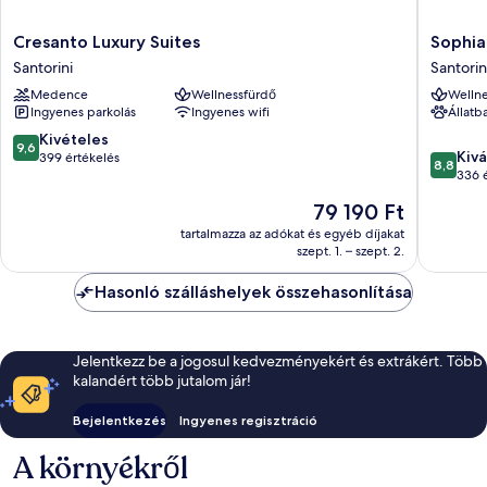
Cresanto
Sophia
Cresanto Luxury Suites
Sophia
Luxury
Luxury
Santorini
Santorin
Suites
Suites
Medence
Wellnessfürdő
Wellne
Santorini
Santorin
Ingyenes parkolás
Ingyenes wifi
Állatb
9.6
Kivételes
9,6
8.8
Kivá
ennyiből:
399 értékelés
8,8
ennyiből
336 
10,
10,
Kivételes,
Az
79 190 Ft
Kiváló,
399
ár
336
tartalmazza az adókat és egyéb díjakat
értékelés
79 190 Ft
szept. 1. – szept. 2.
értékelé
Hasonló szálláshelyek összehasonlítása
Jelentkezz be a jogosul kedvezményekért és extrákért. Több
kalandért több jutalom jár!
Bejelentkezés
Ingyenes regisztráció
A környékről