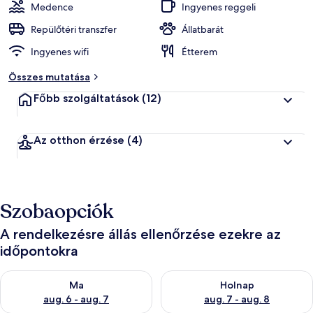
z
Medence
Ingyenes reggeli
ó
k
Repülőtéri transzfer
Állatbarát
Ingyenes wifi
Étterem
á
l
Összes mutatása
t
a
Főbb szolgáltatások
(12)
l
l
Az otthon érzése
(4)
e
g
j
o
b
Szobaopciók
b
r
a
A rendelkezésre állás ellenőrzése ezekre az
időpontokra
é
r
A ma esti rendelkezésre állás ellenőrzése: aug. 6 - aug. 7
A holnapi rendelkezésre állás e
t
Ma
Holnap
é
aug. 6 - aug. 7
aug. 7 - aug. 8
k