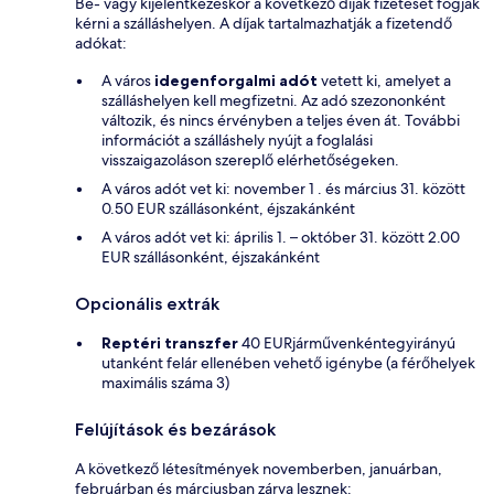
Be- vagy kijelentkezéskor a következő díjak fizetését fogják
kérni a szálláshelyen. A díjak tartalmazhatják a fizetendő
adókat:
A város
idegenforgalmi adót
vetett ki, amelyet a
szálláshelyen kell megfizetni. Az adó szezononként
változik, és nincs érvényben a teljes éven át. További
információt a szálláshely nyújt a foglalási
visszaigazoláson szereplő elérhetőségeken.
A város adót vet ki: november 1 . és március 31. között
0.50 EUR szállásonként, éjszakánként
A város adót vet ki: április 1. – október 31. között 2.00
EUR szállásonként, éjszakánként
Opcionális extrák
Reptéri transzfer
40 EURjárművenkéntegyirányú
utanként felár ellenében vehető igénybe (a férőhelyek
maximális száma 3)
Felújítások és bezárások
A következő létesítmények novemberben, januárban,
februárban és márciusban zárva lesznek: