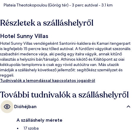
Plateia Theotokopoulou (Görög tér)
- 3 perc autóval
- 3.1 km
Részletek a szálláshelyről
Hotel Sunny Villas
Hotel Sunny Villas vendégeként Santorini-kaldera és Kamari tengerpart
is legfeljebb 15 percre lesz tőled autóval. A fürdőzni vágyókat szezonális
szabadtéri medence várja, aki pedig egy italra vágyik, annak kitűnő
választás a helyszíni bár/társalgó. Athinios kikötő és Kilátópont az oiai
kékkupolás templomra is csak egy rövid autóútra van. Más utazók
imádják a szálláshely következő jellemzőit: segítőkész személyzet és
reggeli.
Tudnivalók a lemondással kapcsolatos jogaidról
További tudnivalók a szálláshelyről
Dióhéjban
A szálláshely mérete
17 szoba