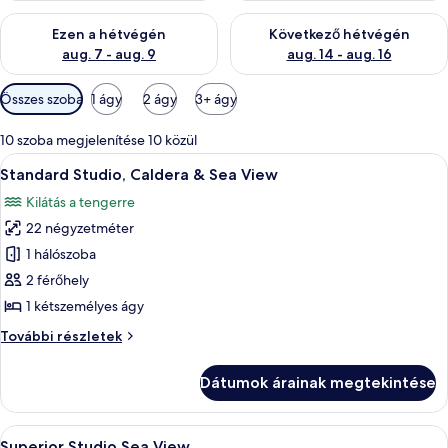
e
A mostani hétvégi rendelkezésre állás ellenőrzése: aug. 7 - aug
A következő hétvégi rendelkezé
l
Ezen a hétvégén
Következő hétvégén
t
aug. 7 - aug. 9
aug. 14 - aug. 16
Szobákhoz
Összes szoba
1 ágy
2 ágy
3+ ágy
rendelkezésre
álló
10 szoba megjelenítése 10 közül
szűrők
A
Egy modern szállodai szoba, amelyben ta
4
Standard Studio, Caldera & Sea View
következő
Kilátás a tengerre
szoba
22 négyzetméter
összes
képének
1 hálószoba
megtekintése:
2 férőhely
Standard
1 kétszemélyes ágy
Studio,
Standard
További részletek
Caldera
Studio,
&
Caldera
Dátumok árainak megtekintése
&
Sea
Sea
View
View
A
Egy modern nappali, amelyben egy kanap
27
további
Superior Studio Sea View