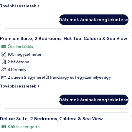
1
Family
További részletek
Bedroom,
Suite,
1
Caldera
Dátumok árainak megtekintése
Bedroom,
&
Caldera
Sea
&
A
Egy modern, minimalista stílusú szoba,
View
17
Sea
Premium Suite, 2 Bedrooms, Hot Tub, Caldera & Sea View
következő
View
Óceáni kilátás
további
szoba
részletei
100 négyzetméter
összes
képének
2 hálószoba
megtekintése:
4 férőhely
Premium
2 queen (nagyméretű) franciaágy és 1 egyszemélyes ágy
Suite,
Premium
További részletek
2
Suite,
Bedrooms,
2
Dátumok árainak megtekintése
Bedrooms,
Hot
Hot
Tub,
Tub,
A
Egy szállodai szoba, amelyben egy nagy
Caldera
5
Caldera
Deluxe Suite, 2 Bedrooms, Caldera & Sea View
következő
&
&
Kilátás a tengerre
Sea
szoba
Sea