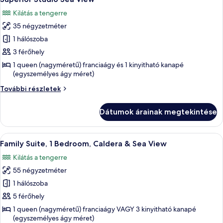
következő
részletei
Kilátás a tengerre
szoba
35 négyzetméter
összes
képének
1 hálószoba
megtekintése:
3 férőhely
Superior
1 queen (nagyméretű) franciaágy és 1 kinyitható kanapé
Studio
(egyszemélyes ágy méret)
Sea
Superior
További részletek
View
Studio
Sea
Dátumok árainak megtekintése
View
további
részletei
A
Egy modern szoba, melyben kék kanapé, 
3
Family Suite, 1 Bedroom, Caldera & Sea View
következő
Kilátás a tengerre
szoba
55 négyzetméter
összes
képének
1 hálószoba
megtekintése:
5 férőhely
Family
1 queen (nagyméretű) franciaágy VAGY 3 kinyitható kanapé
Suite,
(egyszemélyes ágy méret)