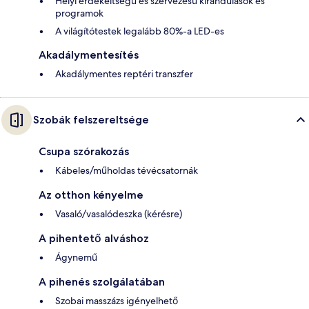
Helyi érdekeltségű és szervezésű kirándulások és
programok
A világítótestek legalább 80%-a LED-es
Akadálymentesítés
Akadálymentes reptéri transzfer
Szobák felszereltsége
Csupa szórakozás
Kábeles/műholdas tévécsatornák
Az otthon kényelme
Vasaló/vasalódeszka (kérésre)
A pihentető alváshoz
Ágynemű
A pihenés szolgálatában
Szobai masszázs igényelhető