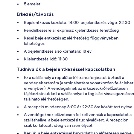
5 emelet
Érkezés/távozás
Bejelentkezés kezdete: 14:00, bejelentkezés vége: 22:30
Rendelkezésre áll expressz kijelentkezési lehetőség
Kései bejelentkezés az elérhetőség függvényében
lehetséges
A bejelentkezés alsó korhatára: 18 év
Kijelentkezési idő: 11:30
Tudnivalók a bejelentkezéssel kapcsolatban
Ez a szálláshely a repülőtértől transzferjáratot biztosít a
vendégek számára (a szolgáltatásra vonatkozóan felár lehet
érvényben). A vendégeknek az érkezésükről előzetesen
tájékoztatniuk kell a szálláshelyet a foglalási visszaigazoláson
található elérhetőségen.
A recepció mindennap 8:00 és 22:30 óra között tart nyitva.
A vendégeknek előzetesen fel kell venniük a kapcsolatot a
szálláshellyel a bejelentkezési tudnivalókért. A recepción
csak korlátozott ideig van személyzet.
Kérjük, a bejelentkezéssel kapcsolatban előzetesen vegye