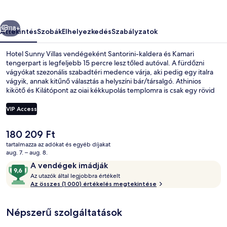
őző
Következő
118+
Áttekintés
Szobák
Elhelyezkedés
Szabályzatok
Hotel Sunny Villas vendégeként Santorini-kaldera és Kamari
tengerpart is legfeljebb 15 percre lesz tőled autóval. A fürdőzni
vágyókat szezonális szabadtéri medence várja, aki pedig egy italra
vágyik, annak kitűnő választás a helyszíni bár/társalgó. Athinios
kikötő és Kilátópont az oiai kékkupolás templomra is csak egy rövid
autóútra van. Más utazók imádják a szálláshely következő jellemzőit:
segítőkész személyzet és reggeli.
VIP Access
A
180 209 Ft
Premium Suite, 2 Bedrooms, Hot Tub, 
jelenlegi
tartalmazza az adókat és egyéb díjakat
ár
aug. 7. – aug. 8.
180 209 Ft
Értékelések
9,6
A vendégek imádják
A
ennyiből:
Az utazók által legjobbra értékelt
z
Az összes (1 000) értékelés megtekintése
10,
A
u
vendégek
Népszerű szolgáltatások
t
imádják
a