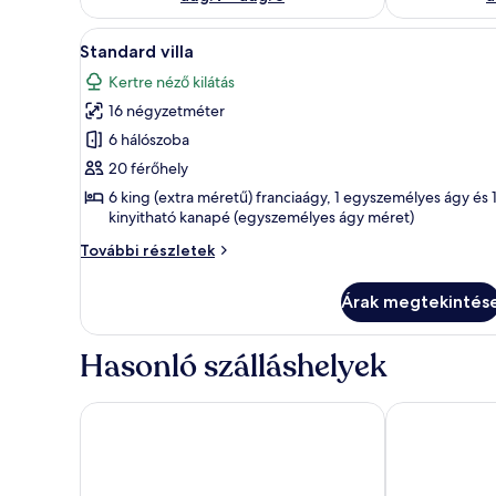
A
Standard villa | 6 hálószoba 
11
Standard villa
következő
Kertre néző kilátás
szoba
16 négyzetméter
összes
képének
6 hálószoba
megtekintése:
20 férőhely
Standard
6 king (extra méretű) franciaágy, 1 egyszemélyes ágy és 
villa
kinyitható kanapé (egyszemélyes ágy méret)
Standard
További részletek
villa
további
Árak megtekintés
részletei
Hasonló szálláshelyek
Baile Puturoasa
Nest Inn Oasi