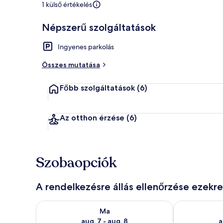
1 külső értékelés
Népszerű szolgáltatások
Standard vill
Ingyenes parkolás
Összes mutatása
Főbb szolgáltatások
(6)
Az otthon érzése
(6)
Szobaopciók
A rendelkezésre állás ellenőrzése ezekr
A ma esti rendelkezésre állás ellenőrzése: aug. 7 - au
A holnapi rend
Ma
aug. 7 - aug. 8
a