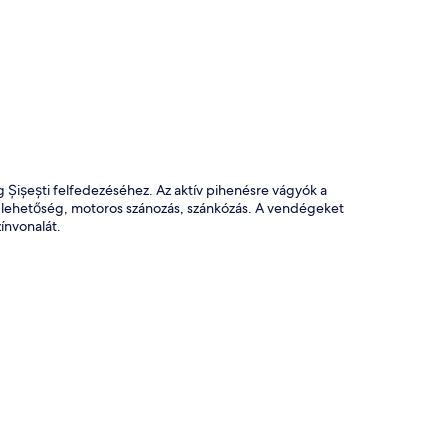
kép
ișești felfedezéséhez. Az aktív pihenésre vágyók a
i lehetőség, motoros szánozás, szánkózás. A vendégeket
zínvonalát.