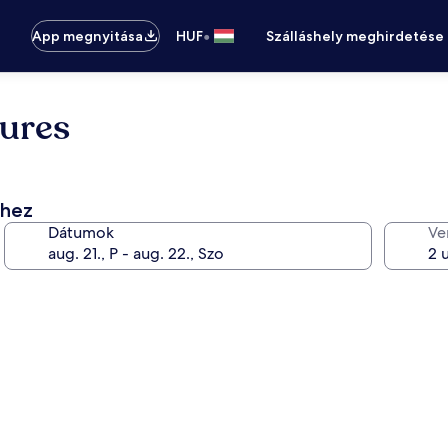
•
App megnyitása
HUF
Szálláshely meghirdetése
ures
éhez
Dátumok
Ve