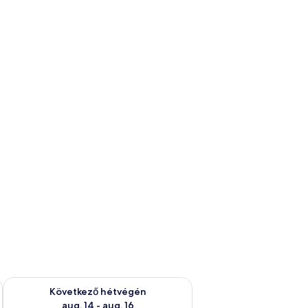
ellenőrzése: aug. 7 - aug. 9
A következő hétvégi rendelkezésre állás ellenőrzése: aug. 14 -
Következő hétvégén
aug. 14 - aug. 16