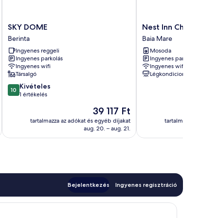
SKY
Nest
SKY DOME
Nest Inn Charm Apa
DOME
Inn
Berinta
Baia Mare
Berinta
Charm
Ingyenes reggeli
Mosoda
Apartment
Ingyenes parkolás
Ingyenes parkolás
Baia
Ingyenes wifi
Ingyenes wifi
Mare
Társalgó
Légkondicionálás
10.0
Kivételes
10
ennyiből:
1 értékelés
10,
Az
39 117 Ft
Kivételes,
ár
1
tartalmazza az adókat és egyéb díjakat
tartalmazza az adóka
39 117 Ft
aug. 20. – aug. 21.
értékelés
Bejelentkezés
Ingyenes regisztráció