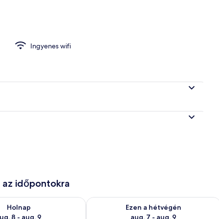
a | Terasz/udvar
Ingyenes wifi
e az időpontokra
g. 8
elkezésre állás ellenőrzése: aug. 8 - aug. 9
A mostani hétvégi rendelkezésre állás 
Holnap
Ezen a hétvégén
ug. 8 - aug. 9
aug. 7 - aug. 9