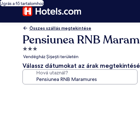
Ugrás a fő tartalomhoz
Összes szállás megtekintése
Pensiunea RNB Maram
3.0
csillagos
Vendégház Șișești területén
szálláshely
Válassz dátumokat az árak megtekintés
Hová utaznál?
A(z)
Pensiunea
RNB
Maramures
képgalériája