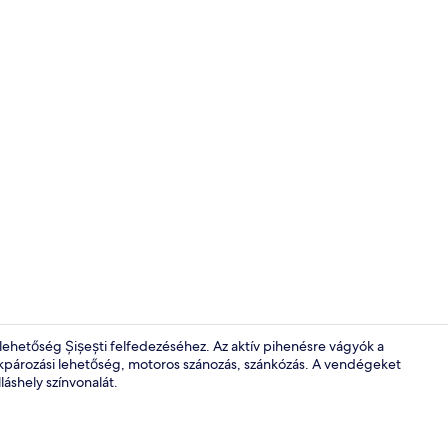
Hall
hetőség Șișești felfedezéséhez. Az aktív pihenésre vágyók a
ékpározási lehetőség, motoros szánozás, szánkózás. A vendégeket
lláshely színvonalát.
Standard vil