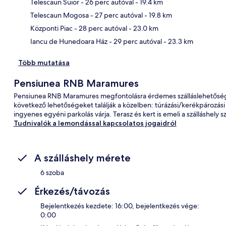
Telescaun Suior
- 26 perc autóval
- 19.4 km
Tér
Telescaun Mogosa
- 27 perc autóval
- 19.8 km
Központi Piac
- 28 perc autóval
- 23.0 km
Iancu de Hunedoara Ház
- 29 perc autóval
- 23.3 km
Több mutatása
Pensiunea RNB Maramures
Pensiunea RNB Maramures megfontolásra érdemes szálláslehetőség Ș
következő lehetőségeket találják a közelben: túrázási/kerékpározás
ingyenes egyéni parkolás várja. Terasz és kert is emeli a szálláshely s
Tudnivalók a lemondással kapcsolatos jogaidról
A szálláshely mérete
6 szoba
Érkezés/távozás
Bejelentkezés kezdete: 16:00, bejelentkezés vége:
0:00