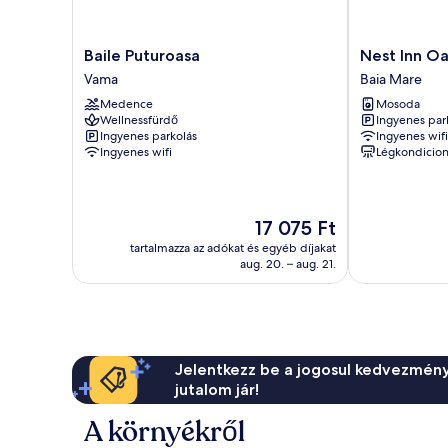
Baile
Nest
Baile Puturoasa
Nest Inn Oa
Puturoasa
Inn
Vama
Baia Mare
Vama
Oasis
Medence
Mosoda
Residence
Wellnessfürdő
Ingyenes par
Baia
Ingyenes parkolás
Ingyenes wifi
Mare
Ingyenes wifi
Légkondicion
Az
17 075 Ft
ár
tartalmazza az adókat és egyéb díjakat
17 075 Ft
aug. 20. – aug. 21.
Jelentkezz be a jogosul kedvezmény
jutalom jár!
A környékről