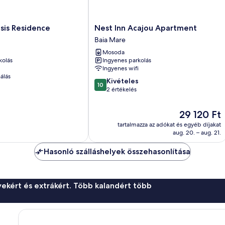
Nest
sis Residence
Nest Inn Acajou Apartment
Inn
Baia Mare
Acajou
Mosoda
Apartment
kolás
Ingyenes parkolás
Baia
Ingyenes wifi
Mare
álás
10.0
Kivételes
10
ennyiből:
2 értékelés
10,
Kivételes,
Az
29 120 Ft
2
ár
tartalmazza az adókat és egyéb díjakat
értékelés
29 120 Ft
aug. 20. – aug. 21.
Hasonló szálláshelyek összehasonlítása
ekért és extrákért. Több kalandért több