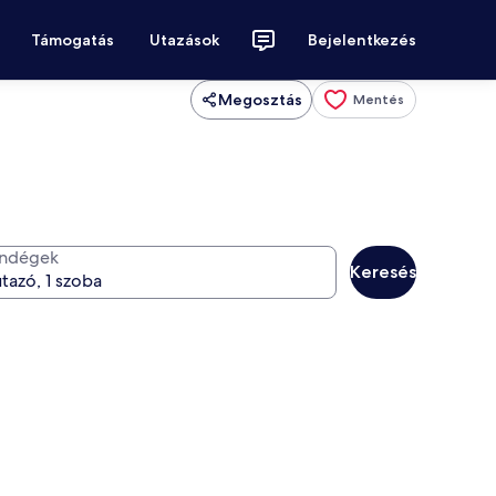
Támogatás
Utazások
Bejelentkezés
Megosztás
Mentés
ndégek
Keresés