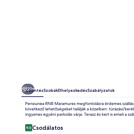
21+
Áttekintés
Szobák
Elhelyezkedés
Szabályzatok
Pensiunea RNB Maramures megfontolásra érdemes szállásle
következő lehetőségeket találják a közelben: túrázási/ker
ingyenes egyéni parkolás várja. Terasz és kert is emeli a szá
Értékelések
Csodálatos
9,0
9,0 ennyiből: 10