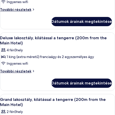
Ingyenes wifi
Junior
Junior
lakosztály,
További részletek
lakosztály,
kilátással
kilátással
a
Dátumok árainak megtekintése
a
tengerre
tengerre
(200m
(200m
A
Deluxe lakosztály, kilátással a tenge
8
from
Deluxe lakosztály, kilátással a tengerre (200m from the
from
következő
the
Main Hotel)
the
Main
szoba
4 férőhely
Main
Hotel)
összes
további
Hotel)
1 king (extra méretű) franciaágy és 2 egyszemélyes ágy
képének
részletei
Ingyenes wifi
megtekintése:
Deluxe
Deluxe
További részletek
lakosztály,
lakosztály,
kilátással
kilátással
Dátumok árainak megtekintése
a
a
tengerre
tengerre
(200m
A
Egy modern konyha, nagy ablakával, am
8
from
(200m
Grand lakosztály, kilátással a tengerre (200m from the
következő
the
Main Hotel)
from
Main
szoba
the
2 férőhely
Hotel)
összes