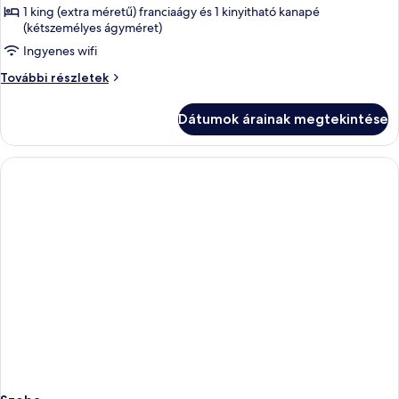
Main
további
1 king (extra méretű) franciaágy és 1 kinyitható kanapé
képének
részletei
Hotel)
(kétszemélyes ágyméret)
megtekintése:
Ingyenes wifi
Grand
Grand
lakosztály,
További részletek
lakosztály,
kilátással
kilátással
a
Dátumok árainak megtekintése
a
tengerre
tengerre
(200m
(200m
from
from
the
the
Main
Main
Hotel)
további
Hotel)
részletei