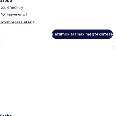
Szoba
4 férőhely
Ingyenes wifi
Szoba
További részletek
további
részletei
Dátumok árainak megtekintése
Szoba