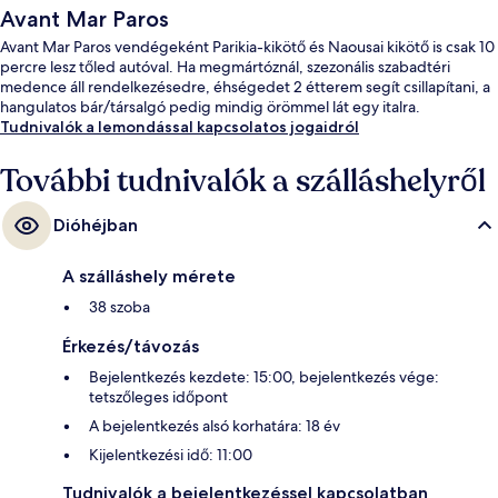
Avant Mar Paros
Avant Mar Paros vendégeként Parikia-kikötő és Naousai kikötő is csak 10
percre lesz tőled autóval. Ha megmártóznál, szezonális szabadtéri
medence áll rendelkezésedre, éhségedet 2 étterem segít csillapítani, a
hangulatos bár/társalgó pedig mindig örömmel lát egy italra.
Tudnivalók a lemondással kapcsolatos jogaidról
További tudnivalók a szálláshelyről
Dióhéjban
A szálláshely mérete
38 szoba
Érkezés/távozás
Bejelentkezés kezdete: 15:00, bejelentkezés vége:
tetszőleges időpont
A bejelentkezés alsó korhatára: 18 év
Kijelentkezési idő: 11:00
Tudnivalók a bejelentkezéssel kapcsolatban