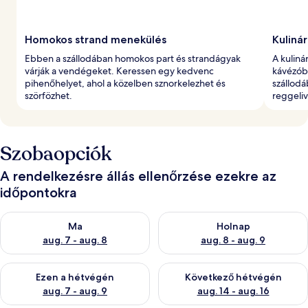
Homokos strand menekülés
Kuliná
Ebben a szállodában homokos part és strandágyak
A kuliná
várják a vendégeket. Keressen egy kedvenc
kávézób
pihenőhelyet, ahol a közelben sznorkelezhet és
szállodá
szörfözhet.
reggeliv
Szobaopciók
A rendelkezésre állás ellenőrzése ezekre az
időpontokra
A ma esti rendelkezésre állás ellenőrzése: aug. 7 - aug. 8
A holnapi rendelkezésre állás e
Ma
Holnap
aug. 7 - aug. 8
aug. 8 - aug. 9
A mostani hétvégi rendelkezésre állás ellenőrzése: aug. 7 - aug
A következő hétvégi rendelkezé
Ezen a hétvégén
Következő hétvégén
aug. 7 - aug. 9
aug. 14 - aug. 16