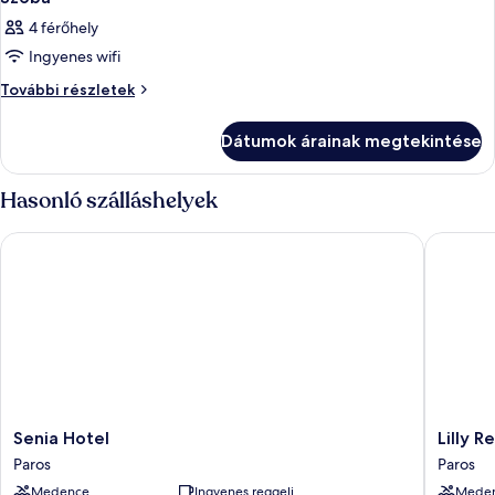
4 férőhely
Ingyenes wifi
Szoba
További részletek
további
részletei
Dátumok árainak megtekintése
Hasonló szálláshelyek
Senia Hotel
Lilly Res
Senia
Lilly
Senia Hotel
Lilly R
Hotel
Residen
Paros
Paros
Paros
All
Medence
Ingyenes reggeli
Mede