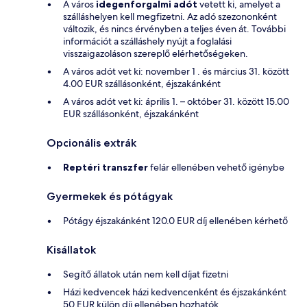
A város
idegenforgalmi adót
vetett ki, amelyet a
szálláshelyen kell megfizetni. Az adó szezononként
változik, és nincs érvényben a teljes éven át. További
információt a szálláshely nyújt a foglalási
visszaigazoláson szereplő elérhetőségeken.
A város adót vet ki: november 1 . és március 31. között
4.00 EUR szállásonként, éjszakánként
A város adót vet ki: április 1. – október 31. között 15.00
EUR szállásonként, éjszakánként
Opcionális extrák
Reptéri transzfer
felár ellenében vehető igénybe
Gyermekek és pótágyak
Pótágy éjszakánként 120.0 EUR díj ellenében kérhető
Kisállatok
Segítő állatok után nem kell díjat fizetni
Házi kedvencek házi kedvencenként és éjszakánként
50 EUR külön díj ellenében hozhatók