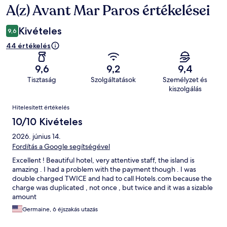
A(z) Avant Mar Paros értékelései
Értékelések
Kivételes
9,6
44 értékelés
9,6
9,2
9,4
Tisztaság
Szolgáltatások
Személyzet és
kiszolgálás
Értékelések
Hitelesített értékelés
10/10 Kivételes
2026. június 14.
Fordítás a Google segítségével
Excellent ! Beautiful hotel, very attentive staff, the island is
amazing . I had a problem with the payment though . I was
double charged TWICE and had to call Hotels.com because the
charge was duplicated , not once , but twice and it was a sizable
amount
Germaine, 6 éjszakás utazás