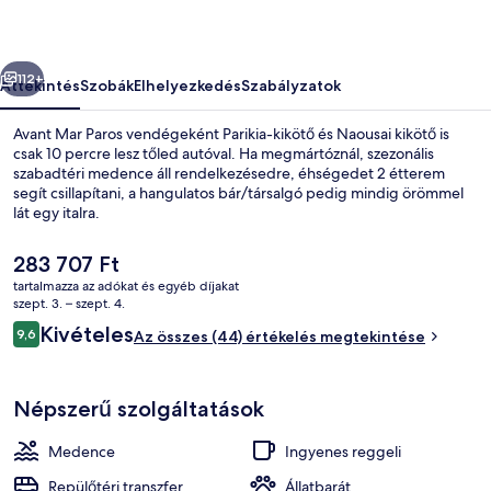
őző
Következő
112+
Áttekintés
Szobák
Elhelyezkedés
Szabályzatok
Avant Mar Paros vendégeként Parikia-kikötő és Naousai kikötő is
csak 10 percre lesz tőled autóval. Ha megmártóznál, szezonális
szabadtéri medence áll rendelkezésedre, éhségedet 2 étterem
segít csillapítani, a hangulatos bár/társalgó pedig mindig örömmel
lát egy italra.
A
283 707 Ft
jelenlegi
tartalmazza az adókat és egyéb díjakat
ár
szept. 3. – szept. 4.
Külső rész
283 707 Ft
Értékelések
Kivételes
9,6
Az összes (44) értékelés megtekintése
9,6 ennyiből: 10
Népszerű szolgáltatások
Medence
Ingyenes reggeli
Repülőtéri transzfer
Állatbarát