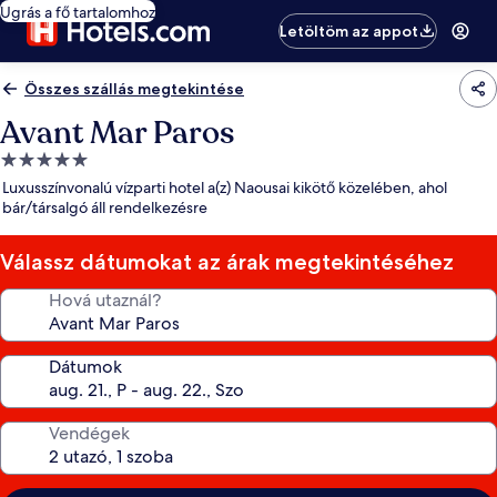
Ugrás a fő tartalomhoz
Letöltöm az appot
Összes szállás megtekintése
Avant Mar Paros
5.0
csillagos
Luxusszínvonalú vízparti hotel a(z) Naousai kikötő közelében, ahol
szálláshely
bár/társalgó áll rendelkezésre
Válassz dátumokat az árak megtekintéséhez
Hová utaznál?
Dátumok
Vendégek