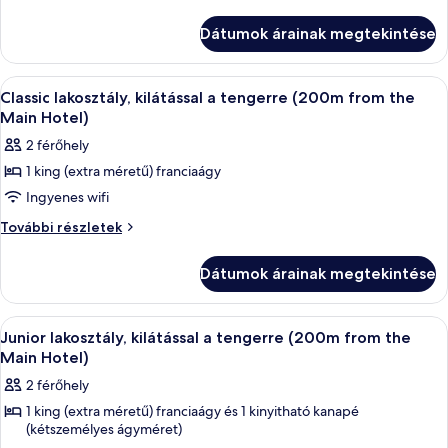
Superior
lakosztály,
kilátással
lakosztály,
Dátumok árainak megtekintése
a
kilátással
tengerre
a
további
A
Classic lakosztály, kilátással a tenge
6
tengerre
részletei
Classic lakosztály, kilátással a tengerre (200m from the
következő
Main Hotel)
szoba
2 férőhely
összes
1 king (extra méretű) franciaágy
képének
Ingyenes wifi
megtekintése:
Classic
Classic
További részletek
lakosztály,
lakosztály,
kilátással
kilátással
Dátumok árainak megtekintése
a
a
tengerre
tengerre
(200m
A
Junior lakosztály, kilátással a tenge
9
from
(200m
Junior lakosztály, kilátással a tengerre (200m from the
következő
the
Main Hotel)
from
Main
szoba
the
2 férőhely
Hotel)
összes
Main
további
1 king (extra méretű) franciaágy és 1 kinyitható kanapé
képének
részletei
Hotel)
(kétszemélyes ágyméret)
megtekintése: