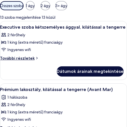
Szobákhoz
Összes szoba
1 ágy
2 ágy
3+ ágy
rendelkezésre
álló
13 szoba megjelenítése 13 közül
szűrők
A
Egy modern hálószoba, amelyben egy nag
5
Executive szoba kétszemélyes ággyal, kilátással a tengerre
következő
2 férőhely
szoba
1 king (extra méretű) franciaágy
összes
képének
Ingyenes wifi
megtekintése:
Executive
További részletek
Executive
szoba
kétszemélyes
szoba
Dátumok árainak megtekintése
ággyal,
kétszemélyes
kilátással
ággyal,
a
A
Egy modern szállodai szoba, amelyben t
7
kilátással
tengerre
Prémium lakosztály, kilátással a tengerre (Avant Mar)
következő
további
a
1 hálószoba
részletei
szoba
tengerre
2 férőhely
összes
képének
1 king (extra méretű) franciaágy
megtekintése:
Ingyenes wifi
Prémium