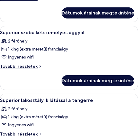
Executive
lakosztály,
privát
lakosztály,
Dátumok árainak megtekintése
medence,
privát
kilátással
medence,
a
A
Egy modern szállodai szoba, amelyben e
4
kilátással
tengerre
Superior szoba kétszemélyes ággyal
következő
további
a
2 férőhely
részletei
szoba
tengerre
1 king (extra méretű) franciaágy
összes
képének
Ingyenes wifi
megtekintése:
Superior
További részletek
Superior
szoba
kétszemélyes
szoba
Dátumok árainak megtekintése
ággyal
kétszemélyes
további
ággyal
részletei
A
Egy szállodai szoba, amelyben találhat
6
Superior lakosztály, kilátással a tengerre
következő
2 férőhely
szoba
1 king (extra méretű) franciaágy
összes
képének
Ingyenes wifi
megtekintése:
Superior
További részletek