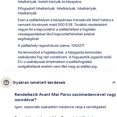
hitelkártyák, betéti kártyák és készpénz.
Elfogadott hitelkártyák: hitelkártyák, hitelkártyák,
hitelkártyák
Ezen a szálláshelyen a készpénzes tranzakciók felső határa a
nemzeti törvények miatt 500 EUR. További részletekért
vegye fel a kapcsolatot a szálláshellyel a foglalási
visszaigazolásban lévő kapcsolatfelvételi adatok
segítségével.
A szálláshely regisztrációs száma: 1063271
Ha lemondod a foglalásodat, a házigazda lemondási
szabályzata fog rád vonatkozni. A fogyasztók jogairól szóló
EU-s szabályozás értelmében a szállásfoglalási
szolgáltatások esetén nem illet meg az elállási jog.
Gyakran ismételt kérdések
Rendelkezik Avant Mar Paros úszómedencével vagy
uszodával?
Igen, szezonális szabadtéri medence várja a vendégeket.