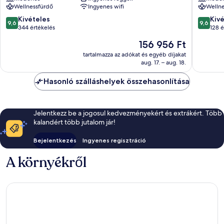
Sea
Wellnessfürdő
Ingyenes wifi
Wellne
View
Suites
9.6
9.6
Kivételes
Kiv
9,6
9,6
|
ennyiből:
ennyiből
344 értékelés
128 é
Adults
10,
10,
Az
156 956 Ft
Only
Kivételes,
Kivétele
ár
Paros
344
128
tartalmazza az adókat és egyéb díjakat
156 956 Ft
aug. 17. – aug. 18.
értékelés
értékelé
Hasonló szálláshelyek összehasonlítása
Jelentkezz be a jogosul kedvezményekért és extrákért. Több
kalandért több jutalom jár!
Bejelentkezés
Ingyenes regisztráció
A környékről