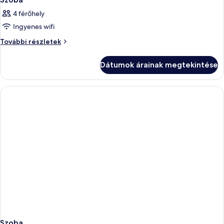
4 férőhely
Ingyenes wifi
Szoba
További részletek
további
részletei
Dátumok árainak megtekintése
Szoba