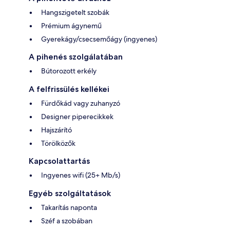
Hangszigetelt szobák
Prémium ágynemű
Gyerekágy/csecsemőágy (ingyenes)
A pihenés szolgálatában
Bútorozott erkély
A felfrissülés kellékei
Fürdőkád vagy zuhanyzó
Designer piperecikkek
Hajszárító
Törölközők
Kapcsolattartás
Ingyenes wifi (25+ Mb/s)
Egyéb szolgáltatások
Takarítás naponta
Széf a szobában