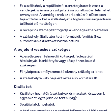
Ez a szálláshely a repülőtértől transzferjáratot biztosít a
vendégek számára (a szolgáltatásra vonatkozóan felár lehet
érvényben). A vendégeknek az érkezésükről előzetesen
tájékoztatniuk kell a szálláshelyet a foglalási visszaigazoláson
található elérhetőségen.
A recepciós személyzet fogadja a vendégeket érkezéskor.
A szálláshely által biztosított információk fordításához
automatikus eszközöket használhatunk.
A bejelentkezéshez szükséges
Az esetlegesen felmerülő költségek fedezetéül
hitelkártyás, bankkártyás vagy készpénzes kaució
szükséges
Fényképes személyazonosító okmány szükséges lehet
A szálláshelyre való bejelentkezés alsó korhatára 18
Kisállatok
Kisállatok hozhatók (csak kutyák és macskák, összesen 1,
egyenként legfeljebb 33 font súlyig)*
Segítőállatok hozhatók
A házi kedvenceket nem szabad felügyelet nélkül hagyni