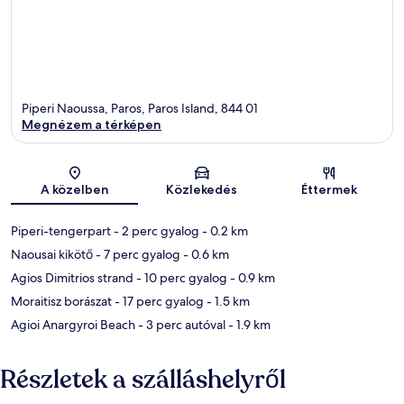
Piperi Naoussa, Paros, Paros Island, 844 01
Megnézem a térképen
Térkép
A közelben
Közlekedés
Éttermek
Piperi-tengerpart
- 2 perc gyalog
- 0.2 km
Naousai kikötő
- 7 perc gyalog
- 0.6 km
Agios Dimitrios strand
- 10 perc gyalog
- 0.9 km
Moraitisz borászat
- 17 perc gyalog
- 1.5 km
Agioi Anargyroi Beach
- 3 perc autóval
- 1.9 km
Részletek a szálláshelyről