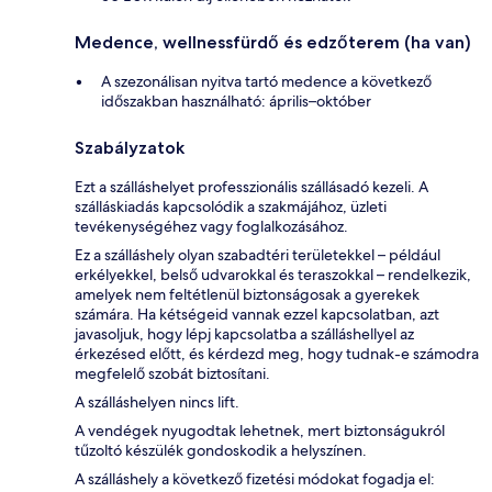
Medence, wellnessfürdő és edzőterem (ha van)
A szezonálisan nyitva tartó medence a következő
időszakban használható: április–október
Szabályzatok
Ezt a szálláshelyet professzionális szállásadó kezeli. A
szálláskiadás kapcsolódik a szakmájához, üzleti
tevékenységéhez vagy foglalkozásához.
Ez a szálláshely olyan szabadtéri területekkel – például
erkélyekkel, belső udvarokkal és teraszokkal – rendelkezik,
amelyek nem feltétlenül biztonságosak a gyerekek
számára. Ha kétségeid vannak ezzel kapcsolatban, azt
javasoljuk, hogy lépj kapcsolatba a szálláshellyel az
érkezésed előtt, és kérdezd meg, hogy tudnak-e számodra
megfelelő szobát biztosítani.
A szálláshelyen nincs lift.
A vendégek nyugodtak lehetnek, mert biztonságukról
tűzoltó készülék gondoskodik a helyszínen.
A szálláshely a következő fizetési módokat fogadja el: