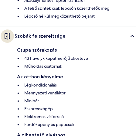
Akadálymentes reptéri transzfer
A felső szintek csak lépcsőn közelíthetők meg
Lépcső nélkül megközelíthető bejárat
Szobák felszereltsége
Csupa szórakozás
43 hüvelyk képátmérőjű okostévé
Műholdas csatornák
Az otthon kényelme
Légkondicionálás
Mennyezeti ventilátor
Minibár
Eszpresszógép
Elektromos vízforraló
Fürdőköpeny és papucsok
A pihentető alváshoz