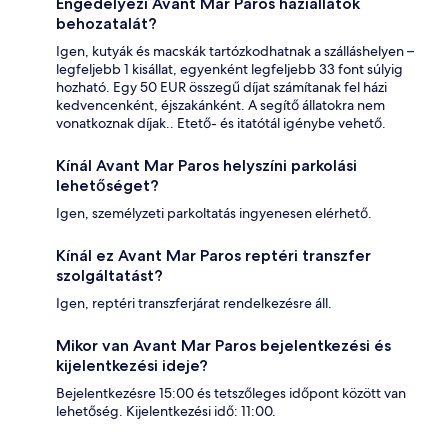
Engedélyezi Avant Mar Paros háziállatok
behozatalát?
Igen, kutyák és macskák tartózkodhatnak a szálláshelyen –
legfeljebb 1 kisállat, egyenként legfeljebb 33 font súlyig
hozható. Egy 50 EUR összegű díjat számítanak fel házi
kedvencenként, éjszakánként. A segítő állatokra nem
vonatkoznak díjak.. Etető- és itatótál igénybe vehető.
Kínál Avant Mar Paros helyszíni parkolási
lehetőséget?
Igen, személyzeti parkoltatás ingyenesen elérhető.
Kínál ez Avant Mar Paros reptéri transzfer
szolgáltatást?
Igen, reptéri transzferjárat rendelkezésre áll.
Mikor van Avant Mar Paros bejelentkezési és
kijelentkezési ideje?
Bejelentkezésre 15:00 és tetszőleges időpont között van
lehetőség. Kijelentkezési idő: 11:00.