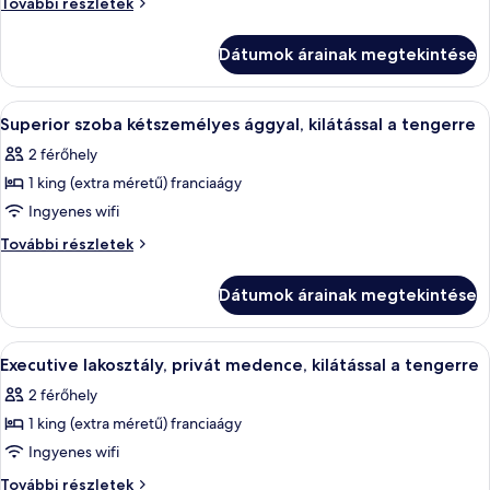
Prémium
További részletek
lakosztály,
lakosztály,
kilátással
kilátással
Dátumok árainak megtekintése
a
a
tengerre
tengerre
(Avant
A
Egy modern hálószoba, amelyben találha
(Avant
5
Mar)
Superior szoba kétszemélyes ággyal, kilátással a tengerre
következő
további
Mar)
2 férőhely
részletei
szoba
1 king (extra méretű) franciaágy
összes
képének
Ingyenes wifi
megtekintése:
Superior
További részletek
Superior
szoba
kétszemélyes
szoba
Dátumok árainak megtekintése
ággyal,
kétszemélyes
kilátással
ággyal,
a
A
Egy modern szállodai szoba, amelyben e
7
kilátással
tengerre
Executive lakosztály, privát medence, kilátással a tengerre
következő
további
a
2 férőhely
részletei
szoba
tengerre
1 king (extra méretű) franciaágy
összes
képének
Ingyenes wifi
megtekintése:
Executive
További részletek