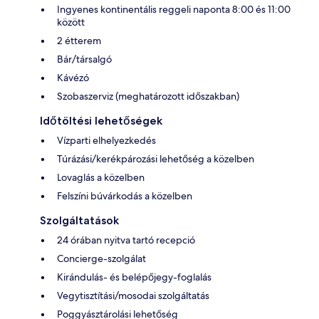
Ingyenes kontinentális reggeli naponta 8:00 és 11:00
között
2 étterem
Bár/társalgó
Kávézó
Szobaszerviz (meghatározott időszakban)
Időtöltési lehetőségek
Vízparti elhelyezkedés
Túrázási/kerékpározási lehetőség a közelben
Lovaglás a közelben
Felszíni búvárkodás a közelben
Szolgáltatások
24 órában nyitva tartó recepció
Concierge-szolgálat
Kirándulás- és belépőjegy-foglalás
Vegytisztítási/mosodai szolgáltatás
Poggyásztárolási lehetőség