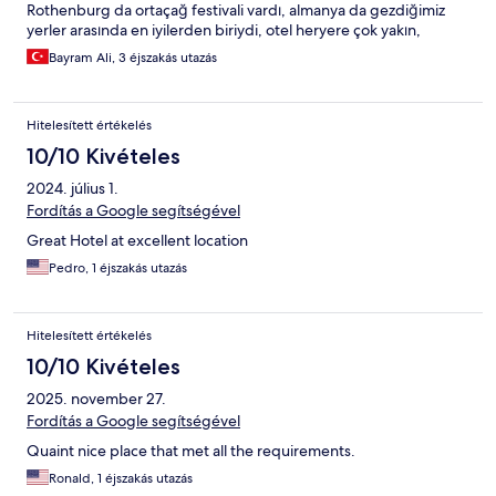
Rothenburg da ortaçağ festivali vardı, almanya da gezdiğimiz
yerler arasında en iyilerden biriydi, otel heryere çok yakın,
çalışanlar çok yardımcı. Kesinlikle tavsiye ederiz.
Bayram Ali, 3 éjszakás utazás
Hitelesített értékelés
10/10 Kivételes
2024. július 1.
Fordítás a Google segítségével
Great Hotel at excellent location
Pedro, 1 éjszakás utazás
Hitelesített értékelés
10/10 Kivételes
2025. november 27.
Fordítás a Google segítségével
Quaint nice place that met all the requirements.
Ronald, 1 éjszakás utazás