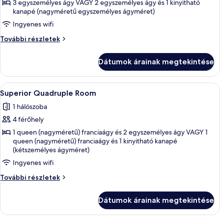
képének
3 egyszemélyes ágy VAGY 2 egyszemélyes ágy és 1 kinyitható
kanapé (nagyméretű egyszemélyes ágyméret)
megtekintése:
Ingyenes wifi
Superior
Triple
Superior
További részletek
Room
Triple
Room
Dátumok árainak megtekintése
további
részletei
A
Egy szállodai szoba két ággyal, íróasztal
4
Superior Quadruple Room
következő
1 hálószoba
szoba
4 férőhely
összes
képének
1 queen (nagyméretű) franciaágy és 2 egyszemélyes ágy VAGY 1
queen (nagyméretű) franciaágy és 1 kinyitható kanapé
megtekintése:
(kétszemélyes ágyméret)
Superior
Ingyenes wifi
Quadruple
Room
Superior
További részletek
Quadruple
Room
Dátumok árainak megtekintése
további
részletei