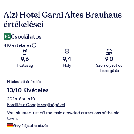
A(z) Hotel Garni Altes Brauhaus
Értékelések
értékelései
Csodálatos
9,2
410 értékelés
9,6
9,4
9,0
Tisztaság
Hely
Személyzet és
kiszolgálás
Értékelések
Hitelesített értékelés
10/10 Kivételes
2026. április 10.
Fordítás a Google segítségével
Well situated just off the main crowded attractions of the old
town.
Gary, 1 éjszakás utazás