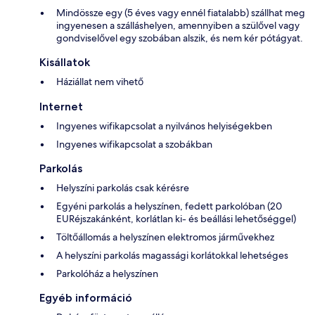
Mindössze egy (5 éves vagy ennél fiatalabb) szállhat meg
ingyenesen a szálláshelyen, amennyiben a szülővel vagy
gondviselővel egy szobában alszik, és nem kér pótágyat.
Kisállatok
Háziállat nem vihető
Internet
Ingyenes wifikapcsolat a nyilvános helyiségekben
Ingyenes wifikapcsolat a szobákban
Parkolás
Helyszíni parkolás csak kérésre
Egyéni parkolás a helyszínen, fedett parkolóban (20
EURéjszakánként, korlátlan ki- és beállási lehetőséggel)
Töltőállomás a helyszínen elektromos járművekhez
A helyszíni parkolás magassági korlátokkal lehetséges
Parkolóház a helyszínen
Egyéb információ