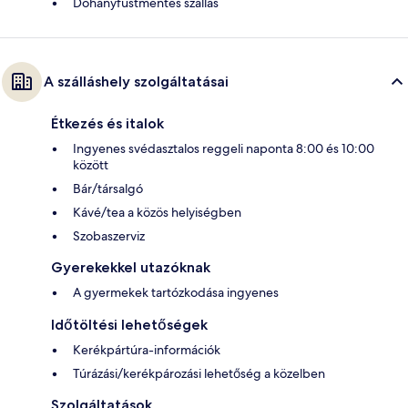
Dohányfüstmentes szállás
A szálláshely szolgáltatásai
Étkezés és italok
Ingyenes svédasztalos reggeli naponta 8:00 és 10:00
között
Bár/társalgó
Kávé/tea a közös helyiségben
Szobaszerviz
Gyerekekkel utazóknak
A gyermekek tartózkodása ingyenes
Időtöltési lehetőségek
Kerékpártúra-információk
Túrázási/kerékpározási lehetőség a közelben
Szolgáltatások