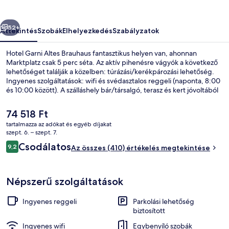
őző
Következő
52+
Áttekintés
Szobák
Elhelyezkedés
Szabályzatok
Hotel Garni Altes Brauhaus fantasztikus helyen van, ahonnan
Marktplatz csak 5 perc séta. Az aktív pihenésre vágyók a következő
lehetőséget találják a közelben: túrázási/kerékpározási lehetőség.
Ingyenes szolgáltatások: wifi és svédasztalos reggeli (naponta, 8:00
és 10:00 között). A szálláshely bár/társalgó, terasz és kert jóvoltából
még nívósabb.
A
74 518 Ft
jelenlegi
tartalmazza az adókat és egyéb díjakat
ár
szept. 6. – szept. 7.
Recepció
74 518 Ft
Értékelések
Csodálatos
9,2
Az összes (410) értékelés megtekintése
9,2 ennyiből: 10
Népszerű szolgáltatások
Ingyenes reggeli
Parkolási lehetőség
biztosított
Ingyenes wifi
Egybenyíló szobák