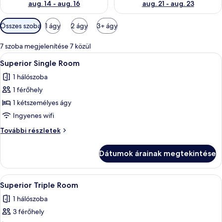
aug. 14 - aug. 16
aug. 21 - aug. 23
Szobákhoz
Összes szoba
1 ágy
2 ágy
3+ ágy
rendelkezésre
álló
7 szoba megjelenítése 7 közül
szűrők
A
Egy hálószoba, amelyben van egy ágy,
4
Superior Single Room
következő
1 hálószoba
szoba
1 férőhely
összes
képének
1 kétszemélyes ágy
megtekintése:
Ingyenes wifi
Superior
Superior
További részletek
Single
Single
Room
Room
Dátumok árainak megtekintése
további
részletei
A
Egy szállodai szoba, amelyben találhat
5
Superior Triple Room
következő
1 hálószoba
szoba
3 férőhely
összes