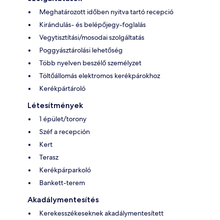
Meghatározott időben nyitva tartó recepció
Kirándulás- és belépőjegy-foglalás
Vegytisztítási/mosodai szolgáltatás
Poggyásztárolási lehetőség
Több nyelven beszélő személyzet
Töltőállomás elektromos kerékpárokhoz
Kerékpártároló
Létesítmények
1 épület/torony
Széf a recepción
Kert
Terasz
Kerékpárparkoló
Bankett-terem
Akadálymentesítés
Kerekesszékeseknek akadálymentesített