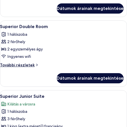
Suite
Dátumok árainak megtekintése
további
részletei
A
Egy szállodai szoba, amelyben található
4
Superior Double Room
következő
1 hálószoba
szoba
2 férőhely
összes
képének
2 egyszemélyes ágy
megtekintése:
Ingyenes wifi
Superior
Superior
További részletek
Double
Double
Room
Room
Dátumok árainak megtekintése
további
részletei
A
Egy magas mennyezetű szoba, ahol a f
5
Superior Junior Suite
következő
Kilátás a városra
szoba
1 hálószoba
összes
képének
3 férőhely
megtekintése:
1 king (extra méretű) franciaágy