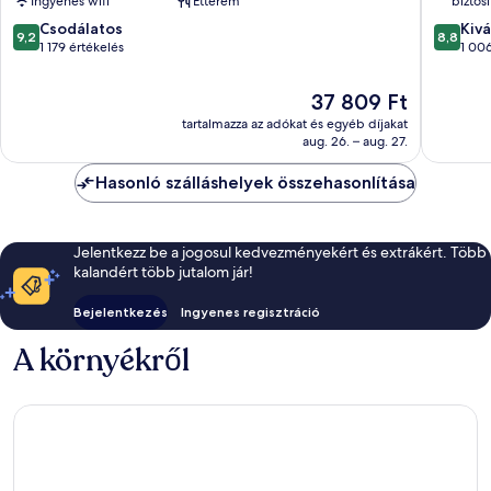
Ingyenes wifi
Étterem
biztosí
Tauber
9.2
8.8
Csodálatos
Rothen
Kivá
9,2
8,8
ennyiből:
ennyiből
1 179 értékelés
ob
1 006
10,
10,
der
Csodálatos,
Kiváló,
Tauber
Az
37 809 Ft
1 179
1 006
ár
tartalmazza az adókat és egyéb díjakat
értékelés
értékelé
37 809 Ft
aug. 26. – aug. 27.
Hasonló szálláshelyek összehasonlítása
Jelentkezz be a jogosul kedvezményekért és extrákért. Több
kalandért több jutalom jár!
Bejelentkezés
Ingyenes regisztráció
A környékről