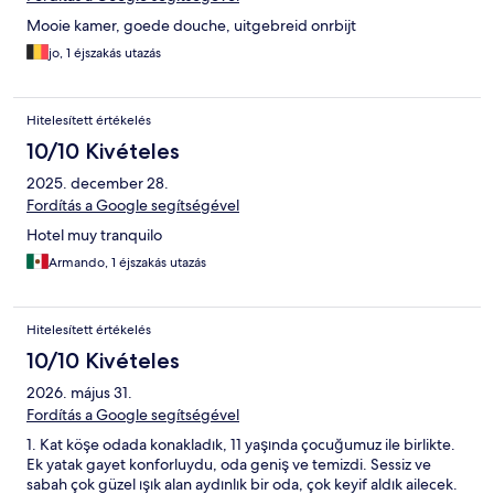
Mooie kamer, goede douche, uitgebreid onrbijt
jo, 1 éjszakás utazás
Hitelesített értékelés
10/10 Kivételes
2025. december 28.
Fordítás a Google segítségével
Hotel muy tranquilo
Armando, 1 éjszakás utazás
Hitelesített értékelés
10/10 Kivételes
2026. május 31.
Fordítás a Google segítségével
1. Kat köşe odada konakladık, 11 yaşında çocuğumuz ile birlikte.
Ek yatak gayet konforluydu, oda geniş ve temizdi. Sessiz ve
sabah çok güzel ışık alan aydınlık bir oda, çok keyif aldık ailecek.