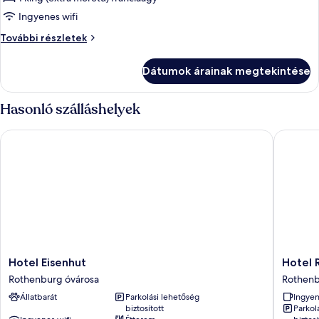
Superior
Ingyenes wifi
Junior
Superior
További részletek
Suite
Junior
Suite
Dátumok árainak megtekintése
további
részletei
Hasonló szálláshelyek
Hotel Eisenhut
Hotel Ra
Hotel
Hotel
Hotel Eisenhut
Hotel 
Eisenhut
Rappen
Rothenburg óvárosa
Rothenb
Rothenburg
Rothen
Állatbarát
Parkolási lehetőség
Ingyen
óvárosa
ob
biztosított
Parkol
der