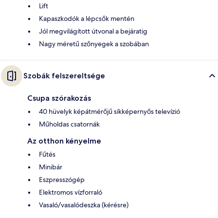
Lift
Kapaszkodók a lépcsők mentén
Jól megvilágított útvonal a bejáratig
Nagy méretű szőnyegek a szobában
Szobák felszereltsége
Csupa szórakozás
40 hüvelyk képátmérőjű síkképernyős televízió
Műholdas csatornák
Az otthon kényelme
Fűtés
Minibár
Eszpresszógép
Elektromos vízforraló
Vasaló/vasalódeszka (kérésre)