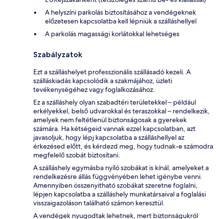
A helyszíni parkolás biztosításához a vendégeknek
előzetesen kapcsolatba kell lépniük a szálláshellyel
A parkolás magassági korlátokkal lehetséges
Szabályzatok
Ezt a szálláshelyet professzionális szállásadó kezeli. A
szálláskiadás kapcsolódik a szakmájához, üzleti
tevékenységéhez vagy foglalkozásához.
Ez a szálláshely olyan szabadtéri területekkel – például
erkélyekkel, belső udvarokkal és teraszokkal – rendelkezik,
amelyek nem feltétlenül biztonságosak a gyerekek
számára. Ha kétségeid vannak ezzel kapcsolatban, azt
javasoljuk, hogy lépj kapcsolatba a szálláshellyel az
érkezésed előtt, és kérdezd meg, hogy tudnak-e számodra
megfelelő szobát biztosítani.
A szálláshely egymásba nyíló szobákat is kínál, amelyeket a
rendelkezésre állás függvényében lehet igénybe venni.
Amennyiben összenyitható szobákat szeretne foglalni,
lépjen kapcsolatba a szálláshely munkatársaival a foglalási
visszaigazoláson található számon keresztül.
A vendégek nyugodtak lehetnek, mert biztonságukról