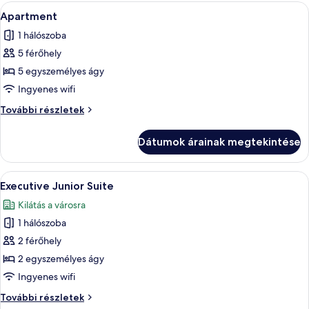
A
Egy modern, jól megvilágított szoba, 
6
Apartment
következő
1 hálószoba
szoba
5 férőhely
összes
képének
5 egyszemélyes ágy
megtekintése:
Ingyenes wifi
Apartment
Apartment
További részletek
további
részletei
Dátumok árainak megtekintése
A
Egy hangulatos, a tetőtérben elhelyezk
5
Executive Junior Suite
következő
Kilátás a városra
szoba
1 hálószoba
összes
képének
2 férőhely
megtekintése:
2 egyszemélyes ágy
Executive
Ingyenes wifi
Junior
Executive
További részletek
Suite
Junior