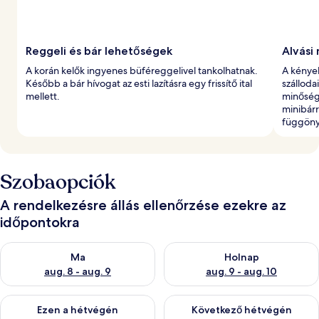
Reggeli és bár lehetőségek
Alvási
A korán kelők ingyenes büféreggelivel tankolhatnak.
A kényel
Később a bár hívogat az esti lazításra egy frissítő ital
szálloda
mellett.
minőség
minibárr
függönyö
Szobaopciók
A rendelkezésre állás ellenőrzése ezekre az
időpontokra
A ma esti rendelkezésre állás ellenőrzése: aug. 8 - aug. 9
A holnapi rendelkezésre állás e
Ma
Holnap
aug. 8 - aug. 9
aug. 9 - aug. 10
A mostani hétvégi rendelkezésre állás ellenőrzése: aug. 14 - au
A következő hétvégi rendelkezé
Ezen a hétvégén
Következő hétvégén