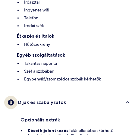
Íróasztal
Ingyenes wifi
Telefon
Irodai szék
Étkezés és italok
Hűtőszekrény
Egyéb szolgáltatások
Takarítás naponta
Széf a szobában
Egybenyíló/szomszédos szobák kérhetők
Díjak és szabályzatok
Opcionális extrák
Kései kijelentkezés
felár ellenében kérhető