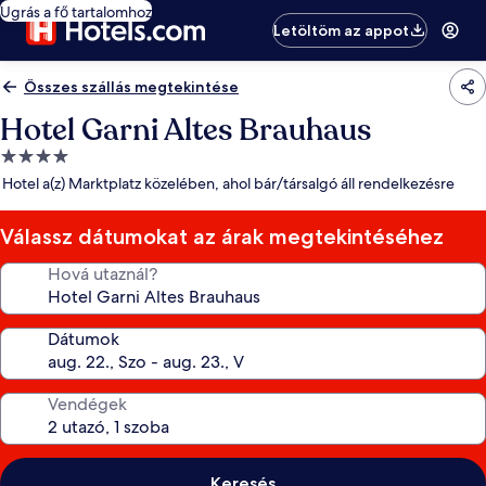
Ugrás a fő tartalomhoz
Letöltöm az appot
Összes szállás megtekintése
Hotel Garni Altes Brauhaus
4.0
csillagos
Hotel a(z) Marktplatz közelében, ahol bár/társalgó áll rendelkezésre
szálláshely
Válassz dátumokat az árak megtekintéséhez
Hová utaznál?
Dátumok
Vendégek
Keresés