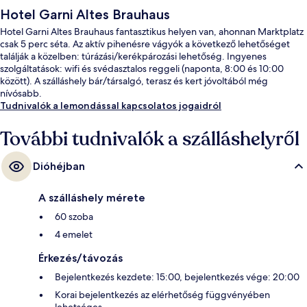
Hotel Garni Altes Brauhaus
Hotel Garni Altes Brauhaus fantasztikus helyen van, ahonnan Marktplatz
csak 5 perc séta. Az aktív pihenésre vágyók a következő lehetőséget
találják a közelben: túrázási/kerékpározási lehetőség. Ingyenes
szolgáltatások: wifi és svédasztalos reggeli (naponta, 8:00 és 10:00
között). A szálláshely bár/társalgó, terasz és kert jóvoltából még
nívósabb.
Tudnivalók a lemondással kapcsolatos jogaidról
További tudnivalók a szálláshelyről
Dióhéjban
A szálláshely mérete
60 szoba
4 emelet
Érkezés/távozás
Bejelentkezés kezdete: 15:00, bejelentkezés vége: 20:00
Korai bejelentkezés az elérhetőség függvényében
lehetséges