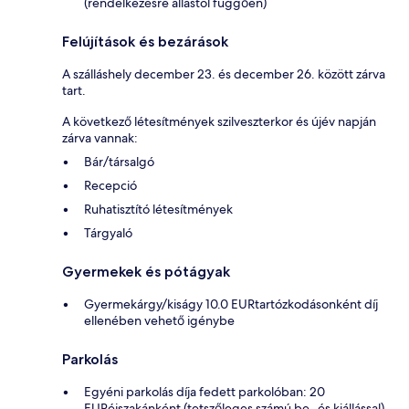
(rendelkezésre állástól függően)
Felújítások és bezárások
A szálláshely december 23. és december 26. között zárva
tart.
A következő létesítmények szilveszterkor és újév napján
zárva vannak:
Bár/társalgó
Recepció
Ruhatisztító létesítmények
Tárgyaló
Gyermekek és pótágyak
Gyermekárgy/kiságy 10.0 EURtartózkodásonként díj
ellenében vehető igénybe
Parkolás
Egyéni parkolás díja fedett parkolóban: 20
EURéjszakánként (tetszőleges számú be- és kiállással)