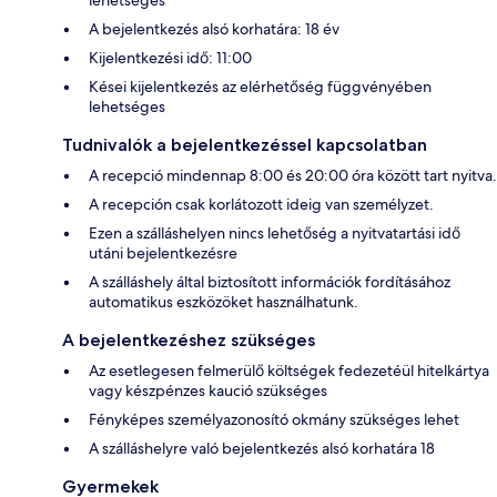
A bejelentkezés alsó korhatára: 18 év
Kijelentkezési idő: 11:00
Kései kijelentkezés az elérhetőség függvényében
lehetséges
Tudnivalók a bejelentkezéssel kapcsolatban
A recepció mindennap 8:00 és 20:00 óra között tart nyitva.
A recepción csak korlátozott ideig van személyzet.
Ezen a szálláshelyen nincs lehetőség a nyitvatartási idő
utáni bejelentkezésre
A szálláshely által biztosított információk fordításához
automatikus eszközöket használhatunk.
A bejelentkezéshez szükséges
Az esetlegesen felmerülő költségek fedezetéül hitelkártya
vagy készpénzes kaució szükséges
Fényképes személyazonosító okmány szükséges lehet
A szálláshelyre való bejelentkezés alsó korhatára 18
Gyermekek