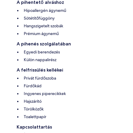
A pihentető alváshoz
Hipoallergén ágynemű
Sötétítőfüggöny
Hangszigetelt szobák
Prémium ágynemű
A pihenés szolgálatában
Egyedi berendezés
Külön nappalirész
A felfrissülés kellékei
Privát fürdőszoba
Fürdőkád
Ingyenes piperecikkek
Hajszárító
Törölközők
Toalettpapír
Kapcsolattartás