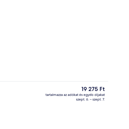
Reggeli, ebéd és vacsora
ideója
A
19 275 Ft
jelenlegi
tartalmazza az adókat és egyéb díjakat
ár
szept. 6. – szept. 7.
r
Kilátás a szobából
19 275 Ft