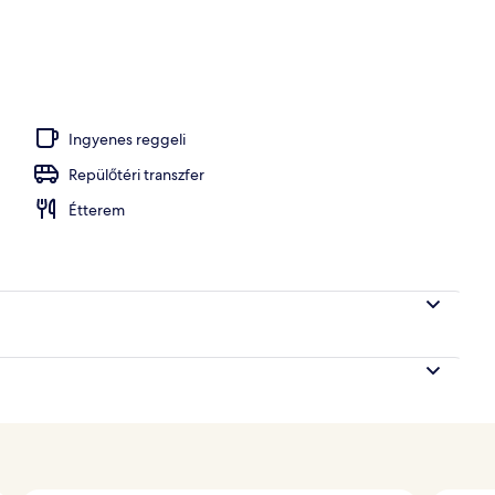
edence, nyitva 6:30 és 22:00 között, napernyők
Ingyenes reggeli
Repülőtéri transzfer
Étterem