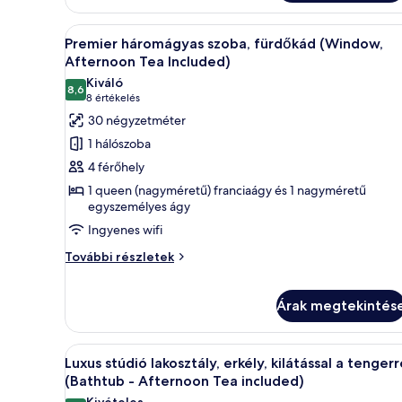
városra
ággyal,
erkély,
A
Egy kétágyas szoba, íróasztallal
8
kilátással
Premier háromágyas szoba, fürdőkád (Window,
következő
a
Afternoon Tea Included)
városra
szoba
Kiváló
további
8,6
összes
10-ből 8,6
(8
8 értékelés
részletei
képének
értékelés)
30 négyzetméter
megtekintése:
1 hálószoba
Premier
4 férőhely
háromágyas
1 queen (nagyméretű) franciaágy és 1 nagyméretű
szoba,
egyszemélyes ágy
fürdőkád
Ingyenes wifi
(Window,
Premier
További részletek
Afternoon
háromágyas
Tea
szoba,
Included)
fürdőkád
Árak megtekintés
(Window,
Afternoon
A
Egy tágas szobás szállodai szob
Tea
10
Luxus stúdió lakosztály, erkély, kilátással a tengerr
Included)
következő
(Bathtub - Afternoon Tea included)
további
szoba
részletei
Kivételes