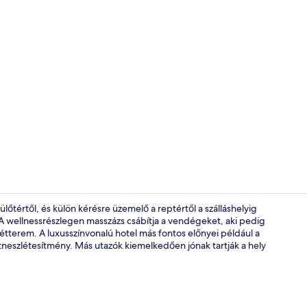
Szálláshely v
őtértől, és külön kérésre üzemelő a reptértől a szálláshelyig
t. A wellnessrészlegen masszázs csábítja a vendégeket, aki pedig
étterem. A luxusszínvonalú hotel más fontos előnyei például a
Terasz/udva
neszlétesítmény. Más utazók kiemelkedően jónak tartják a hely