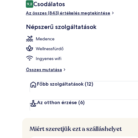
Értékelések
Csodálatos
9,2
9,2 ennyiből: 10
Szabadtéri m
Az összes (843) értékelés megtekintése
Népszerű szolgáltatások
Medence
Wellnessfürdő
Ingyenes wifi
Összes mutatása
Főbb szolgáltatások
(12)
Az otthon érzése
(6)
Miért szeretjük ezt a szálláshelyet