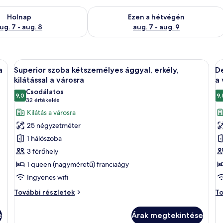
g. 7
elkezésre állás ellenőrzése: aug. 7 - aug. 8
A mostani hétvégi rendelkezésre állás 
Holnap
Ezen a hétvégén
ug. 7 - aug. 8
aug. 7 - aug. 9
, parkettás padlóval, nagy ablakkal és egy falfestménnyel.
A
Egy szállodai szoba, amelyben egy nagy 
A
9
a
Superior szoba kétszemélyes ággyal, erkély,
De
következő
k
kilátással a városra
a 
szoba
s
Csodálatos
9,0
9,
összes
ö
10-ből 9,0
(32
32 értékelés
képének
k
értékelés)
Kilátás a városra
megtekintése:
m
25 négyzetméter
Superior
D
1 hálószoba
szoba
s
3 férőhely
kétszemélyes
k
1 queen (nagyméretű) franciaágy
ággyal,
á
Ingyenes wifi
erkély,
er
kilátással
ki
Superior
De
További részletek
To
a
szoba
a
sz
kétszemélyes
ké
városra
v
e
Árak megtekintése
ággyal,
ág