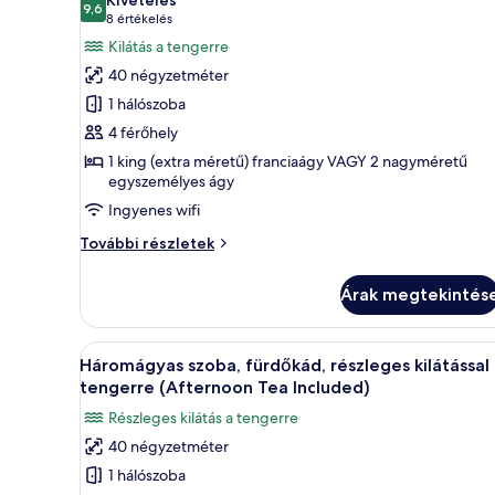
9,6
összes
10-ből 9,6
(8
8 értékelés
képének
értékelés)
Kilátás a tengerre
megtekintése:
40 négyzetméter
Luxus
1 hálószoba
stúdió
4 férőhely
lakosztály,
1 king (extra méretű) franciaágy VAGY 2 nagyméretű
erkély,
egyszemélyes ágy
kilátással
Ingyenes wifi
a
tengerre
Luxus
További részletek
stúdió
(Bathtub
lakosztály,
-
Árak megtekintés
erkély,
Afternoon
kilátással
a
Tea
A
Egy szállodai szoba, amelyben eg
11
tengerre
Háromágyas szoba, fürdőkád, részleges kilátással
included)
következő
(Bathtub
tengerre (Afternoon Tea Included)
-
szoba
Részleges kilátás a tengerre
Afternoon
összes
Tea
40 négyzetméter
képének
included)
1 hálószoba
megtekintése:
további