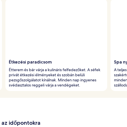
Étkezési paradicsom
Spa n
Étterem és bár várja a kulináris felfedezőket. A séfek
A telje
privát étkezési élményeket és szobán belüli
szakért
pezsgőszolgálatot kínálnak. Minden nap ingyenes
mindenn
svédasztalos reggeli várja a vendégeket.
szállo
e az időpontokra