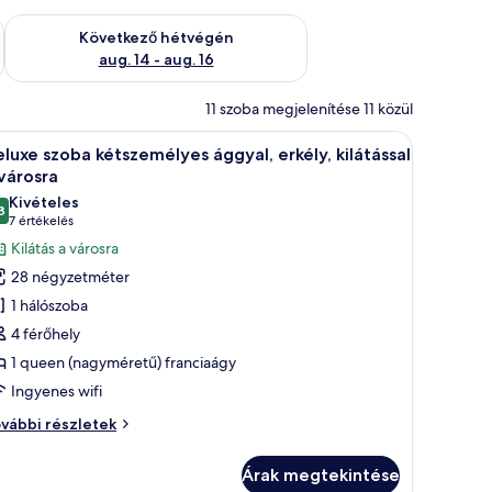
ellenőrzése: aug. 7 - aug. 9
A következő hétvégi rendelkezésre állás ellenőrzése: aug. 14 -
Következő hétvégén
aug. 14 - aug. 16
11 szoba megjelenítése 11 közül
ágy, egy laptopos íróasztal, egy nagy ablakon átnyíló kilátás a városra, valam
Egy szállodai szoba, amelyben egy nagy ágy, egy
12
luxe szoba kétszemélyes ággyal, erkély, kilátással
övetkező
városra
zoba
Kivételes
8
sszes
10-ből 9,8
(7
7 értékelés
épének
értékelés)
Kilátás a városra
egtekintése:
28 négyzetméter
eluxe
1 hálószoba
zoba
4 férőhely
étszemélyes
1 queen (nagyméretű) franciaágy
ggyal,
Ingyenes wifi
kély,
látással
luxe
vábbi részletek
oba
tszemélyes
árosra
Árak megtekintése
gyal,