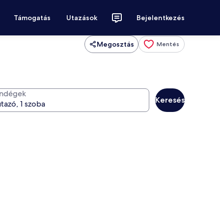
Támogatás
Utazások
Bejelentkezés
Megosztás
Mentés
ndégek
Keresés