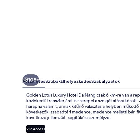
képgalériája
105+
Áttekintés
Szobák
Elhelyezkedés
Szabályzatok
Golden Lotus Luxury Hotel Da Nang csak 6 km-re van a repül
közlekedő transzferjárat is szerepel a szolgáltatásai közöt
harapna valamit, annak kitűnő választás a helyben működő 
következők: szabadtéri medence, medence melletti bár, fit
következó jellemzőit: segítőkész személyzet.
VIP Access