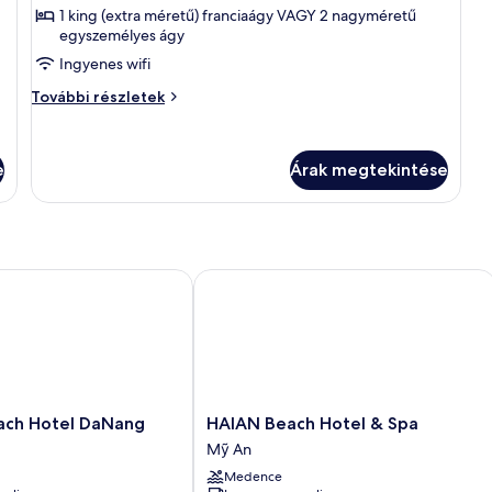
Luxus
1 king (extra méretű) franciaágy VAGY 2 nagyméretű
szoba,
egyszemélyes ágy
erkély,
Ingyenes wifi
kilátással
Luxus
További részletek
a
szoba,
tengerre
erkély,
kilátással
e
Árak megtekintése
a
tengerre
további
részletei
h Hotel DaNang
HAIAN Beach Hotel & Spa
HAIAN
ach Hotel DaNang
HAIAN Beach Hotel & Spa
Beach
Mỹ An
Hotel
Medence
&