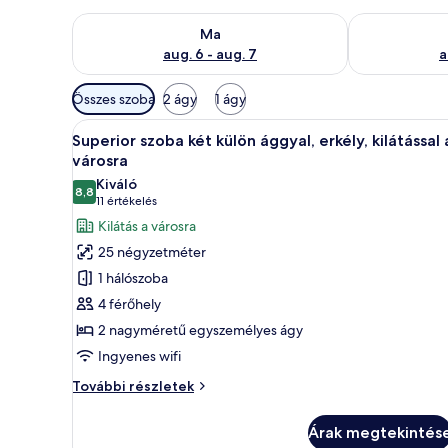
A ma esti rendelkezésre állás ellenőrzése: aug. 6 - au
A holnapi rend
Ma
aug. 6 - aug. 7
a
Szobákhoz
Összes szoba
2 ágy
1 ágy
rendelkezésre
A
Egy szállodai szoba két ággyal
álló
9
Superior szoba két külön ággyal, erkély, kilátással 
következő
szűrők
városra
szoba
Kiváló
8,8
összes
10-ből 8,8
(11
11 értékelés
képének
értékelés)
Kilátás a városra
megtekintése:
25 négyzetméter
Superior
1 hálószoba
szoba
4 férőhely
két
2 nagyméretű egyszemélyes ágy
külön
Ingyenes wifi
ággyal,
erkély,
Superior
További részletek
kilátással
szoba
két
a
Árak megtekintés
külön