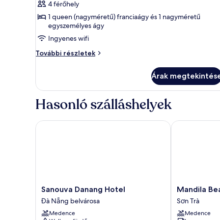
részletei
Háromágyas
4 férőhely
szoba,
1 queen (nagyméretű) franciaágy és 1 nagyméretű
egyszemélyes ágy
fürdőkád,
részleges
Ingyenes wifi
kilátással
Háromágyas
További részletek
a
szoba,
fürdőkád,
tengerre
Árak megtekintés
részleges
(Afternoon
kilátással
Tea
a
Hasonló szálláshelyek
Included)
tengerre
(Afternoon
Tea
Sanouva Danang Hotel
Mandila Beac
Included)
további
részletei
Sanouva
Mandila
Sanouva Danang Hotel
Mandila Be
Danang
Beach
Đà Nẵng belvárosa
Sơn Trà
Hotel
Hotel
Medence
Medence
Đà
DaNang