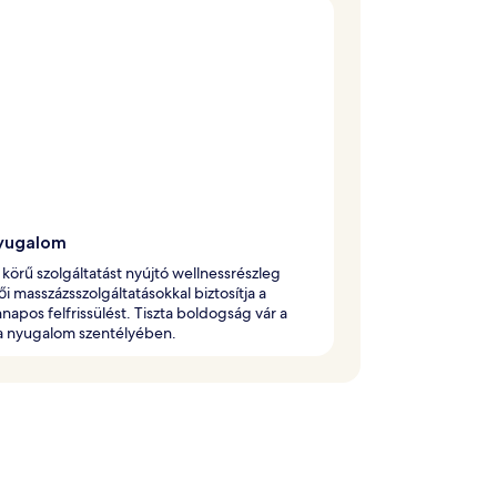
yugalom
s körű szolgáltatást nyújtó wellnessrészleg
ői masszázsszolgáltatásokkal biztosítja a
apos felfrissülést. Tiszta boldogság vár a
da nyugalom szentélyében.