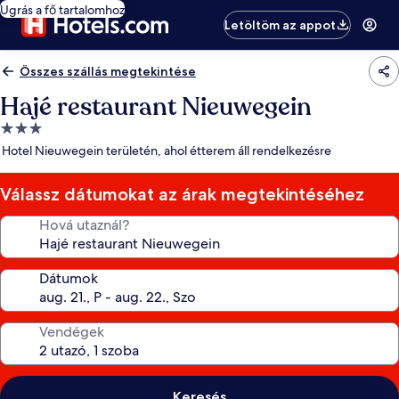
Ugrás a fő tartalomhoz
Letöltöm az appot
Összes szállás megtekintése
Hajé restaurant Nieuwegein
3.0
csillagos
Hotel Nieuwegein területén, ahol étterem áll rendelkezésre
szálláshely
Válassz dátumokat az árak megtekintéséhez
Hová utaznál?
Dátumok
Vendégek
Keresés