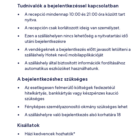
Tudnivalók a bejelentkezéssel kapcsolatban
A recepció mindennap 10:00 és 21:00 óra között tart
nyitva.
A recepción csak korlátozott ideig van személyzet.
Ezen a szálláshelyen nincs lehetőség a nyitvatartási idő
utáni bejelentkezésre
A vendégeknek a bejelentkezés előtt javasolt letölteni a
szálláshely Hotek nevű mobilapplikációját
A szálláshely által biztosított információk fordításához
automatikus eszközöket használhatunk.
A bejelentkezéshez szükséges
Az esetlegesen felmerülő költségek fedezetéül
hitelkártyás, bankkártyás vagy készpénzes kaució
szükséges
Fényképes személyazonosító okmány szükséges lehet
A szálláshelyre való bejelentkezés alsó korhatára 18
Kisállatok
Házi kedvencek hozhatók*