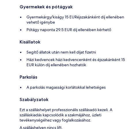
Gyermekek és pótágyak
Gyermekárgy/kiságy 15 EURéjszakánként díj ellenében
vehető igénybe
Pótágy naponta 29.5 EUR díj ellenében kérhető
Kisállatok
Segítő állatok után nem kell díjat fizetni
Házi kedvencek házi kedvencenként és éjszakánként 15
EUR külön díj ellenében hozhatók
Parkolás
A parkolás magassági korlátokkal lehetséges
Szabályzatok
Ezt a szálláshelyet professzionális szállásadó kezeli. A
szálláskiadás kapcsolódik a szakmájához, üzleti
tevékenységéhez vagy foglalkozásához.
A szálláshelyen nincs lift.