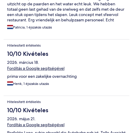
uitzicht op de paarden en het water echt leuk. We hebben
totaal geen last gehad van de snelweg en dat zelfs met de deur
een stuk open tijdens het slapen. Leuk concept met sfeervol
restaurant. Erg vriendelijk en behulpzaam personeel. Echt
positief verrast!
Patricia, 1 éjszakás utazás
Hitelesített értékelés
10/10 Kivételes
2026. március 18.
Fordítás a Google segítségével
prima voor een zakelijke overnachting
Henk, 1 éjszakás utazás
Hitelesített értékelés
10/10 Kivételes
2026. május 21.
Fordítás a Google segítségével
Perfekte Lage, ruhig obwohl die Autobahn nah ist. Tolle Aussicht