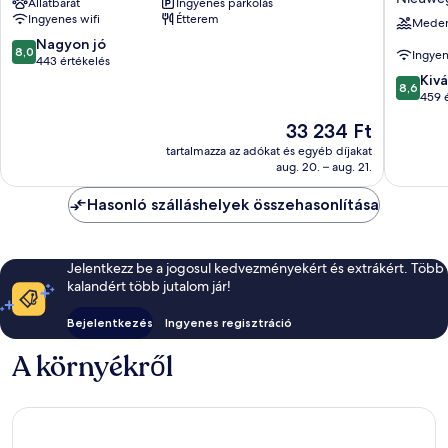
Állatbarát
Ingyenes parkolás
Bunnik
Restaur
Ingyenes wifi
Étterem
Bunnik
Nieuwe
Mede
-
8.0
Nagyon jó
8,0
Ingyen
Utrecht
ennyiből:
443 értékelés
Nieuwe
10,
8.6
Kivá
8,6
Nagyon
ennyiből
459 
jó,
10,
Az
33 234 Ft
443
Kiváló,
ár
értékelés
459
tartalmazza az adókat és egyéb díjakat
33 234 Ft
aug. 20. – aug. 21.
értékelé
Hasonló szálláshelyek összehasonlítása
Jelentkezz be a jogosul kedvezményekért és extrákért. Több
kalandért több jutalom jár!
Bejelentkezés
Ingyenes regisztráció
A környékről