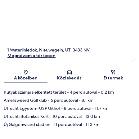
1 Waterliniedok, Nieuwegein, UT, 3433 NV
Megnézem a térképen
Térkép
A közelben
Közlekedés
Éttermek
Kutyák számára elkerített terület
- 4 perc autóval
- 6.2 km
Amelisweerd Golfklub
- 6 perc autóval
- 8.1 km
Utrecht Egyetem-USP Uithof
- 8 perc autóval
- 11.7 km
Utrechti Botanikus Kert
- 10 perc autóval
- 13.0 km
Új Galgenwaard stadion
- 11 perc autóval
- 11.3 km