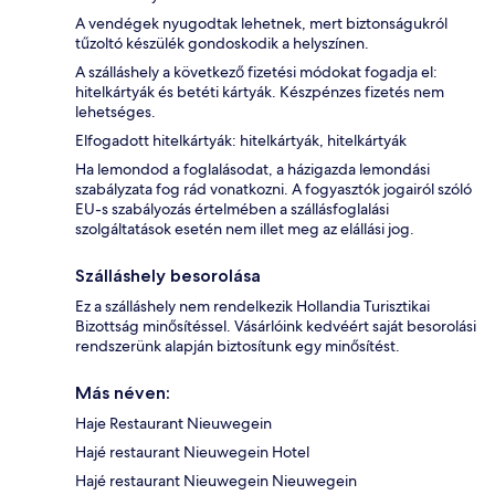
A vendégek nyugodtak lehetnek, mert biztonságukról
tűzoltó készülék gondoskodik a helyszínen.
A szálláshely a következő fizetési módokat fogadja el:
hitelkártyák és betéti kártyák. Készpénzes fizetés nem
lehetséges.
Elfogadott hitelkártyák: hitelkártyák, hitelkártyák
Ha lemondod a foglalásodat, a házigazda lemondási
szabályzata fog rád vonatkozni. A fogyasztók jogairól szóló
EU-s szabályozás értelmében a szállásfoglalási
szolgáltatások esetén nem illet meg az elállási jog.
Szálláshely besorolása
Ez a szálláshely nem rendelkezik Hollandia Turisztikai
Bizottság minősítéssel. Vásárlóink kedvéért saját besorolási
rendszerünk alapján biztosítunk egy minősítést.
Más néven:
Haje Restaurant Nieuwegein
Hajé restaurant Nieuwegein Hotel
Hajé restaurant Nieuwegein Nieuwegein