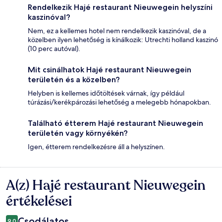
Rendelkezik Hajé restaurant Nieuwegein helyszíni
kaszinóval?
Nem, ez a kellemes hotel nem rendelkezik kaszinóval, de a
közelben ilyen lehetőség is kínálkozik: Utrechti holland kaszinó
(10 perc autóval).
Mit csinálhatok Hajé restaurant Nieuwegein
területén és a közelben?
Helyben is kellemes időtöltések várnak, így például
túrázási/kerékpározási lehetőség a melegebb hónapokban.
Található étterem Hajé restaurant Nieuwegein
területén vagy környékén?
Igen, étterem rendelkezésre áll a helyszínen.
A(z) Hajé restaurant Nieuwegein
Értékelések
értékelései
Csodálatos
9,0