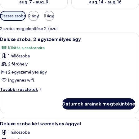
aug. 7 - aug. 9
aug. 14 - aug. 16
Szobákhoz
Összes szoba
2 ágy
1 ágy
rendelkezésre
álló
2 szoba megjelenítése 2 közül
szűrők
A
Egy szállodai szoba, melyben fa padló v
28
Deluxe szoba, 2 egyszemélyes ágy
következő
Kilátás a csatornára
szoba
1 hálószoba
összes
képének
2 férőhely
megtekintése:
2 egyszemélyes ágy
Deluxe
Ingyenes wifi
szoba,
Deluxe
További részletek
2
szoba,
egyszemélyes
2
Dátumok árainak megtekintése
egyszemélyes
ágy
ágy
további
A
Egy szállodai szoba, melyben van egy f
26
részletei
Deluxe szoba kétszemélyes ággyal
következő
1 hálószoba
szoba