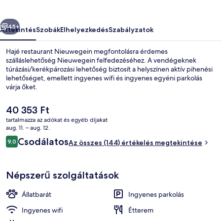
őző
Következő
45+
Áttekintés
Szobák
Elhelyezkedés
Szabályzatok
Hajé restaurant Nieuwegein megfontolásra érdemes
szálláslehetőség Nieuwegein felfedezéséhez. A vendégeknek
túrázási/kerékpározási lehetőség biztosít a helyszínen aktív pihenési
lehetőséget, emellett ingyenes wifi és ingyenes egyéni parkolás
várja őket.
A
40 353 Ft
jelenlegi
tartalmazza az adókat és egyéb díjakat
ár
aug. 11. – aug. 12.
Deluxe szoba, 2 egyszemélyes ágy | Ha
40 353 Ft
Értékelések
Csodálatos
9,0
Az összes (144) értékelés megtekintése
9,0 ennyiből: 10
Népszerű szolgáltatások
Állatbarát
Ingyenes parkolás
Ingyenes wifi
Étterem