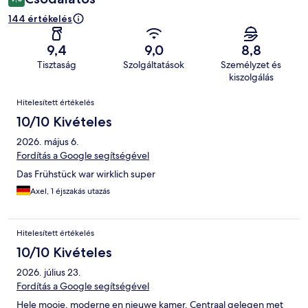
144 értékelés
9,4
9,0
8,8
Tisztaság
Szolgáltatások
Személyzet és
kiszolgálás
Értékelések
Hitelesített értékelés
10/10 Kivételes
2026. május 6.
Fordítás a Google segítségével
Das Frühstück war wirklich super
Axel, 1 éjszakás utazás
Hitelesített értékelés
10/10 Kivételes
2026. július 23.
Fordítás a Google segítségével
Hele mooie, moderne en nieuwe kamer. Centraal gelegen met