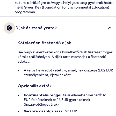
kulturális örökségre és/vagy a helyi gazdaság gyakorolt hatást
mérő Green Key (Foundation for Environmental Education)
programban.
Díjak és szabályzatok
Kötelezően fizetendő díjak
Be- vagy kijelentkezéskor a következő díjak fizetését fogják
kérni a szálláshelyen. A díjak tartalmazhatják a fizetendő
adókat:
A város helyi adót vetett ki, amelynek összege 2.82 EUR
személyenként, éjszakánként
Opcionális extrák
Kontinentális reggeli
felár ellenében kérhető: 16
EUR felnőtteknek és 16 EUR gyerekeknek
(hozzávetőleges árak)
Vacsora kiszolgálással:
25 EUR