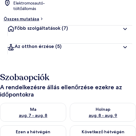
Elektromosautó-
töltőállomás
Összes mutatása
Főbb szolgáltatások
(7)
Az otthon érzése
(5)
Szobaopciók
A rendelkezésre állás ellenőrzése ezekre az
időpontokra
A ma esti rendelkezésre állás ellenőrzése: aug. 7 - aug. 8
A holnapi rendelkezésre állás e
Ma
Holnap
aug. 7 - aug. 8
aug. 8 - aug. 9
A mostani hétvégi rendelkezésre állás ellenőrzése: aug. 7 - aug
A következő hétvégi rendelkezé
Ezen a hétvégén
Következő hétvégén