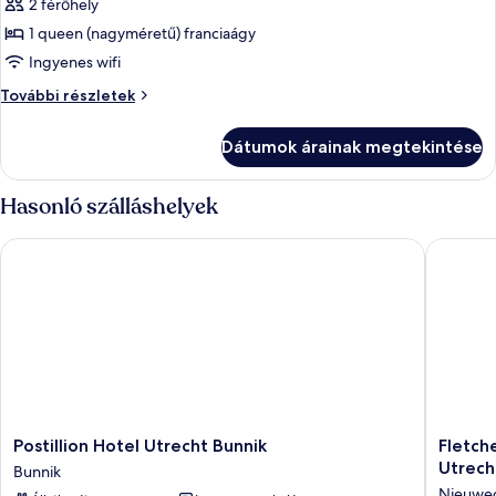
2 férőhely
összes
képének
1 queen (nagyméretű) franciaágy
megtekintése:
Ingyenes wifi
Deluxe
Deluxe
További részletek
szoba
szoba
kétszemélyes
kétszemélyes
Dátumok árainak megtekintése
ággyal
ággyal
további
részletei
Hasonló szálláshelyek
Postillion Hotel Utrecht Bunnik
Fletcher
Postillion
Fletcher
Postillion Hotel Utrecht Bunnik
Fletch
Hotel
Hotel
Utrech
Bunnik
Utrecht
-
Nieuwe