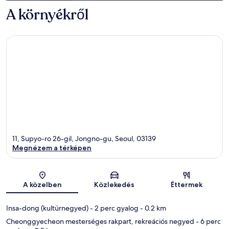
A környékről
11, Supyo-ro 26-gil, Jongno-gu, Seoul, 03139
Megnézem a térképen
Térkép
A közelben
Közlekedés
Éttermek
Insa-dong (kultúrnegyed)
- 2 perc gyalog
- 0.2 km
Cheonggyecheon mesterséges rakpart, rekreációs negyed
- 6 perc