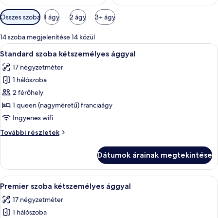
Szobákhoz
Összes szoba
1 ágy
2 ágy
3+ ágy
rendelkezésre
álló
14 szoba megjelenítése 14 közül
szűrők
A
Egy szállodai szoba, amelyben találhat
9
Standard szoba kétszemélyes ággyal
következő
17 négyzetméter
szoba
1 hálószoba
összes
képének
2 férőhely
megtekintése:
1 queen (nagyméretű) franciaágy
Standard
Ingyenes wifi
szoba
Standard
További részletek
kétszemélyes
szoba
ággyal
kétszemélyes
Dátumok árainak megtekintése
ággyal
további
részletei
A
Egy hálószoba, amelyben faágy, fehér 
7
Premier szoba kétszemélyes ággyal
következő
17 négyzetméter
szoba
1 hálószoba
összes