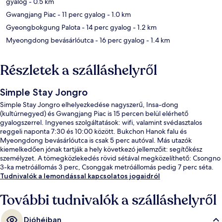
gyalog
- 0.5 km
Gwangjang Piac
- 11 perc gyalog
- 1.0 km
Gyeongbokgung Palota
- 14 perc gyalog
- 1.2 km
Myeongdong bevásárlóutca
- 16 perc gyalog
- 1.4 km
Részletek a szálláshelyről
Simple Stay Jongro
Simple Stay Jongro elhelyezkedése nagyszerű, Insa-dong
(kultúrnegyed) és Gwangjang Piac is 15 percen belül elérhető
gyalogszerrel. Ingyenes szolgáltatások: wifi, valamint svédasztalos
reggeli naponta 7:30 és 10:00 között. Bukchon Hanok falu és
Myeongdong bevásárlóutca is csak 5 perc autóval. Más utazók
kiemelkedően jónak tartják a hely következó jellemzőit: segítőkész
személyzet. A tömegközlekedés rövid sétával megközelíthető: Csongno
3-ka metróállomás 3 perc, Csonggak metróállomás pedig 7 perc séta.
Tudnivalók a lemondással kapcsolatos jogaidról
További tudnivalók a szálláshelyről
Dióhéjban