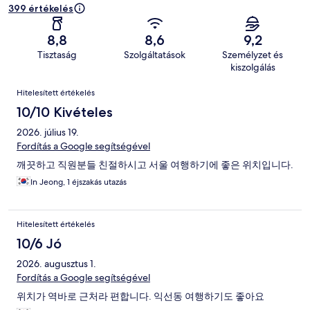
399 értékelés
8,8
8,6
9,2
Tisztaság
Szolgáltatások
Személyzet és
kiszolgálás
Értékelések
Hitelesített értékelés
10/10 Kivételes
2026. július 19.
Fordítás a Google segítségével
깨끗하고 직원분들 친절하시고 서울 여행하기에 좋은 위치입니다.
In Jeong, 1 éjszakás utazás
Hitelesített értékelés
10/6 Jó
2026. augusztus 1.
Fordítás a Google segítségével
위치가 역바로 근처라 편합니다. 익선동 여행하기도 좋아요