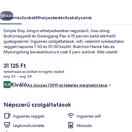
őző
Következő
142+
Áttekintés
Szobák
Elhelyezkedés
Szabályzatok
Simple Stay Jongro elhelyezkedése nagyszerű, Insa-dong
(kultúrnegyed) és Gwangjang Piac is 15 percen belül elérhető
gyalogszerrel. Ingyenes szolgáltatások: wifi, valamint svédasztalos
reggeli naponta 7:30 és 10:00 között. Bukchon Hanok falu és
Myeongdong bevásárlóutca is csak 5 perc autóval. Más utazók
kiemelkedően jónak tartják a hely következó jellemzőit: segítőkész
személyzet. A tömegközlekedés rövid sétával megközelíthető:
A
31 125 Ft
Csongno 3-ka metróállomás 3 perc, Csonggak metróállomás pedig
jelenlegi
tartalmazza az adókat és egyéb díjakat
7 perc séta.
ár
aug. 23. – aug. 24.
Családi lakosztály, 1 hálószobával, n
31 125 Ft
Értékelések
Kiváló
8,8
Az összes (399) értékelés megtekintése
8,8 ennyiből: 10
Népszerű szolgáltatások
Ingyenes reggeli
Ingyenes wifi
Légkondicionálás
Mosoda