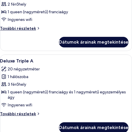
képének
2 férőhely
megtekintése:
1 queen (nagyméretű) franciaágy
Premier
Ingyenes wifi
szoba
Premier
További részletek
kétszemélyes
szoba
ággyal
kétszemélyes
Dátumok árainak megtekintése
ággyal
további
részletei
A
Egy szállodai szoba, amely egy egyszem
12
Deluxe Triple A
következő
20 négyzetméter
szoba
1 hálószoba
összes
képének
3 férőhely
megtekintése:
1 queen (nagyméretű) franciaágy és 1 nagyméretű egyszemélyes
ágy
Deluxe
Triple
Ingyenes wifi
A
Deluxe
További részletek
Triple
A
Dátumok árainak megtekintése
további