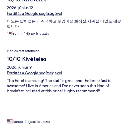
2026. június 12.
Fordítás a Google segítségével
비오는 날이었는데 쾌적하고 좋았어요 화장실.샤워실 타일도 깨끗
합니다
eunmi, 1 éjszakás utazás
Hitelesített értékelés
10/10 Kivételes
2026. június 9.
Fordítás a Google segítségével
This hotel is amazing! The staff is great and the breakfast is
awesome! I live in America and I’ve never seen this kind of
breakfast included at this price! Highly recommend!!
Dahee, 2 éjszakás utazás