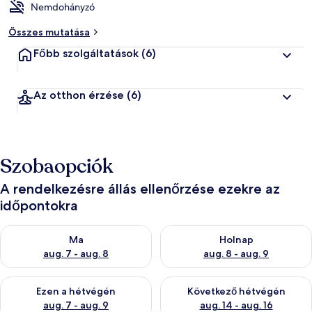
Nemdohányzó
Összes mutatása
Főbb szolgáltatások
(6)
Az otthon érzése
(6)
Szobaopciók
A rendelkezésre állás ellenőrzése ezekre az
időpontokra
A ma esti rendelkezésre állás ellenőrzése: aug. 7 - aug. 8
A holnapi rendelkezésre állás e
Ma
Holnap
aug. 7 - aug. 8
aug. 8 - aug. 9
A mostani hétvégi rendelkezésre állás ellenőrzése: aug. 7 - aug
A következő hétvégi rendelkezé
Ezen a hétvégén
Következő hétvégén
aug. 7 - aug. 9
aug. 14 - aug. 16