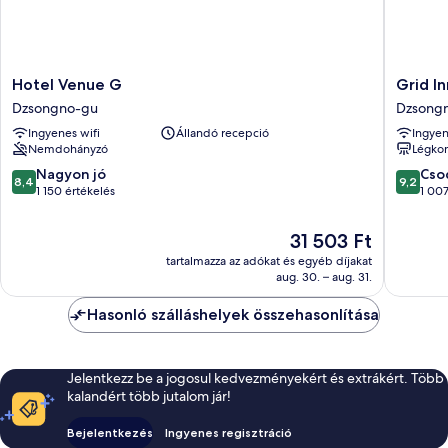
Hotel
Grid
Hotel Venue G
Grid In
Venue
Inn
Dzsongno-gu
Dzsong
G
Dzsong
Ingyenes wifi
Állandó recepció
Ingyen
Dzsongno-
gu
Nemdohányzó
Légkon
gu
8.4
9.2
Nagyon jó
Cso
8,4
9,2
ennyiből:
ennyiből
1 150 értékelés
1 007
10,
10,
Nagyon
Csodálat
Az
31 503 Ft
jó,
1 007
ár
tartalmazza az adókat és egyéb díjakat
1 150
értékelé
31 503 Ft
aug. 30. – aug. 31.
értékelés
Hasonló szálláshelyek összehasonlítása
Jelentkezz be a jogosul kedvezményekért és extrákért. Több
kalandért több jutalom jár!
Bejelentkezés
Ingyenes regisztráció