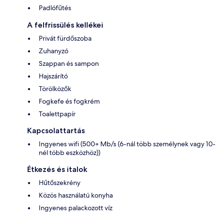
Padlófűtés
A felfrissülés kellékei
Privát fürdőszoba
Zuhanyzó
Szappan és sampon
Hajszárító
Törölközők
Fogkefe és fogkrém
Toalettpapír
Kapcsolattartás
Ingyenes wifi (500+ Mb/s (6-nál több személynek vagy 10-
nél több eszközhöz))
Étkezés és italok
Hűtőszekrény
Közös használatú konyha
Ingyenes palackozott víz