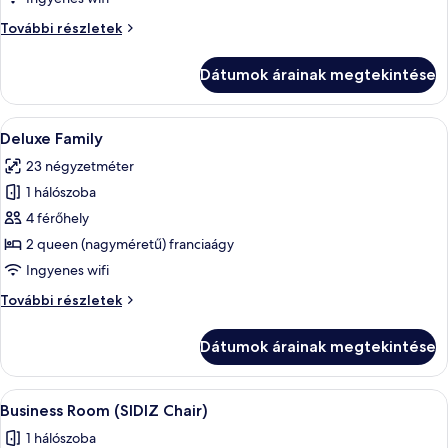
B
Deluxe
További részletek
Triple
B
Dátumok árainak megtekintése
további
részletei
A
Egy szállodai szoba két ágyjal, fafejjel
16
Deluxe Family
következő
23 négyzetméter
szoba
1 hálószoba
összes
képének
4 férőhely
megtekintése:
2 queen (nagyméretű) franciaágy
Deluxe
Ingyenes wifi
Family
Deluxe
További részletek
Family
további
Dátumok árainak megtekintése
részletei
A
Egy szállodai szoba, amelyben találhat
12
Business Room (SIDIZ Chair)
következő
1 hálószoba
szoba