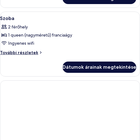
további
részletei
A
Prémium ágynemű, kényelmi párnázat,
1
Szoba
következő
2 férőhely
szoba
1 queen (nagyméretű) franciaágy
összes
képének
Ingyenes wifi
megtekintése:
Szoba
További részletek
Szoba
további
részletei
Dátumok árainak megtekintése