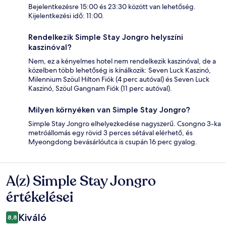
Bejelentkezésre 15:00 és 23:30 között van lehetőség.
Kijelentkezési idő: 11:00.
Rendelkezik Simple Stay Jongro helyszíni
kaszinóval?
Nem, ez a kényelmes hotel nem rendelkezik kaszinóval, de a
közelben több lehetőség is kínálkozik: Seven Luck Kaszinó,
Milennium Szöul Hilton Fiók (4 perc autóval) és Seven Luck
Kaszinó, Szöul Gangnam Fiók (11 perc autóval).
Milyen környéken van Simple Stay Jongro?
Simple Stay Jongro elhelyezkedése nagyszerű. Csongno 3-ka
metróállomás egy rövid 3 perces sétával elérhető, és
Myeongdong bevásárlóutca is csupán 16 perc gyalog.
A(z) Simple Stay Jongro
Értékelések
értékelései
Kiváló
8,8