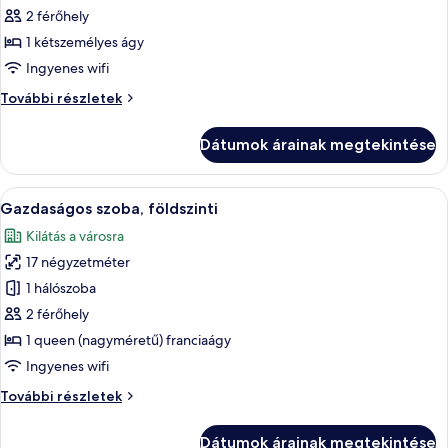
2 férőhely
összes
képének
1 kétszemélyes ágy
megtekintése:
Ingyenes wifi
Business
Business
További részletek
Room
Room
(SIDIZ
(SIDIZ
Dátumok árainak megtekintése
Chair)
Chair)
további
részletei
A
Gazdaságos szoba, földszinti | Prémi
1
Gazdaságos szoba, földszinti
következő
Kilátás a városra
szoba
17 négyzetméter
összes
képének
1 hálószoba
megtekintése:
2 férőhely
Gazdaságos
1 queen (nagyméretű) franciaágy
szoba,
Ingyenes wifi
földszinti
Gazdaságos
További részletek
szoba,
földszinti
Dátumok árainak megtekintése