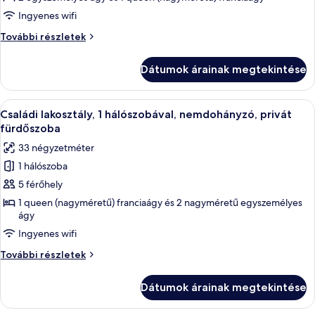
Deluxe
Ingyenes wifi
Family
Deluxe
További részletek
Spa
Family
Spa
Dátumok árainak megtekintése
további
részletei
A
Egy modern szállodaszoba, amelyben egy
20
Családi lakosztály, 1 hálószobával, nemdohányzó, privát
következő
fürdőszoba
szoba
33 négyzetméter
összes
1 hálószoba
képének
5 férőhely
megtekintése:
Családi
1 queen (nagyméretű) franciaágy és 2 nagyméretű egyszemélyes
ágy
lakosztály,
Ingyenes wifi
1
hálószobával,
Családi
További részletek
nemdohányzó,
lakosztály,
1
privát
Dátumok árainak megtekintése
hálószobával,
fürdőszoba
nemdohányzó,