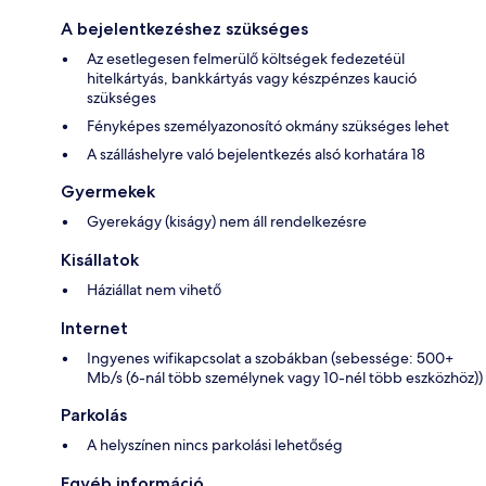
A bejelentkezéshez szükséges
Az esetlegesen felmerülő költségek fedezetéül
hitelkártyás, bankkártyás vagy készpénzes kaució
szükséges
Fényképes személyazonosító okmány szükséges lehet
A szálláshelyre való bejelentkezés alsó korhatára 18
Gyermekek
Gyerekágy (kiságy) nem áll rendelkezésre
Kisállatok
Háziállat nem vihető
Internet
Ingyenes wifikapcsolat a szobákban (sebessége: 500+
Mb/s (6-nál több személynek vagy 10-nél több eszközhöz))
Parkolás
A helyszínen nincs parkolási lehetőség
Egyéb információ