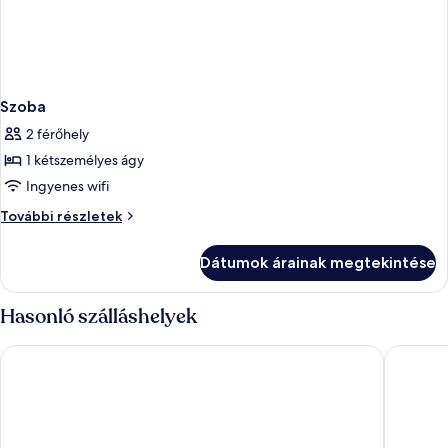
Szoba
2 férőhely
1 kétszemélyes ágy
Ingyenes wifi
Szoba
További részletek
további
részletei
Dátumok árainak megtekintése
Hasonló szálláshelyek
Hotel Venue G
Grid Inn