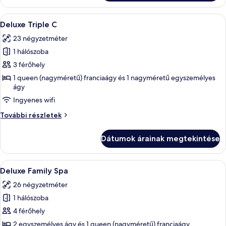
részletei
A
Egy szállodai szoba, amelyben két faágy
12
Deluxe Triple C
következő
23 négyzetméter
szoba
1 hálószoba
összes
képének
3 férőhely
megtekintése:
1 queen (nagyméretű) franciaágy és 1 nagyméretű egyszemélyes
ágy
Deluxe
Triple
Ingyenes wifi
C
Deluxe
További részletek
Triple
C
Dátumok árainak megtekintése
további
részletei
A
Egy modern szállodai szoba, két ággyal
14
Deluxe Family Spa
következő
26 négyzetméter
szoba
1 hálószoba
összes
képének
4 férőhely
megtekintése:
2 egyszemélyes ágy és 1 queen (nagyméretű) franciaágy