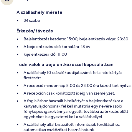
A szálláshely mérete
34 szoba
Érkezés/távozás
Bejelentkezés kezdete: 15:00, bejelentkezés vége: 23:30
A bejelentkezés alsó korhatára: 18 év
Kijelentkezési idő: 11:00
Tudnivalók a bejelentkezéssel kapcsolatban
A szálláshely 10 százalékos díjat számít fel a hitelkártyás
fizetésért
A recepció mindennap 8:00 és 23:00 óra között tart nyitva.
A recepción csak korlátozott ideig van személyzet.
A foglaláshoz használt hitelkártyát a bejelentkezéskor a
kártyatulajdonosnak fel kell mutatnia egy nevére szóló
fényképes igazolvánnyal együtt, továbbá az érkezés előtt
egyebeket is egyeztetni kell a szálláshellyel.
A szálláshely által biztosított információk fordításához
automatikus eszközöket használhatunk.