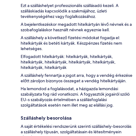
Ezt a szálláshelyet professzionális szállásadó kezeli. A
szálláskiadás kapcsolódik a szakmájához, üzleti
tevékenységéhez vagy foglalkozásához.
A bejelentkezéskor megadott hitelkártyán lévő névnek és a
szobafoglaláskor használt névnek egyeznie kell.
A szálláshely a következő fizetési módokat fogadja el:
hitelkártyák és betéti kártyák. Készpénzes fizetés nem
lehetséges.
Elfogadott hitelkártyák: hitelkártyák, hitelkártyák,
hitelkártyák, hitelkártyák, hitelkártyák, hitelkártyák,
hitelkártyák, hitelkártyák
A szálláshely fennartja a jogot arra, hogy a vendég érkezése
előtt zároljon bizonyos összeget a vendég hitelkártyáján.
Ha lemondod a foglalásodat, a házigazda lemondási
szabályzata fog rád vonatkozni. A fogyasztók jogairól szóló
EU-s szabályozás értelmében a szállásfoglalási
szolgáltatások esetén nem illet meg az elállási jog.
Szálláshely besorolása
A saját értékelési rendszerünk szerinti szálláshely-besorolás
a szálláshely típusán, szolgáltatásain és létesítményein