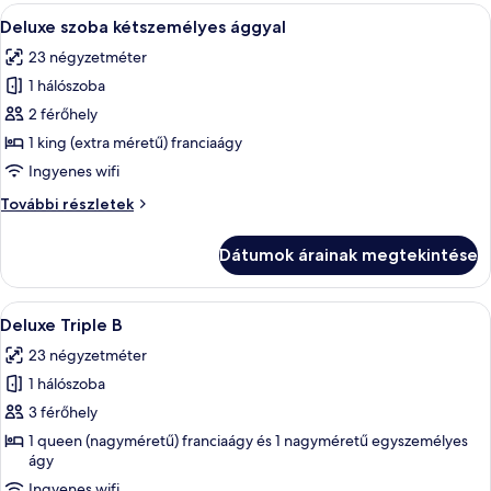
privát
A
Egy szállodai szoba, amelyben található
18
fürdőszoba
Deluxe szoba kétszemélyes ággyal
következő
további
23 négyzetméter
részletei
szoba
1 hálószoba
összes
képének
2 férőhely
megtekintése:
1 king (extra méretű) franciaágy
Deluxe
Ingyenes wifi
szoba
Deluxe
További részletek
kétszemélyes
szoba
ággyal
kétszemélyes
Dátumok árainak megtekintése
ággyal
további
részletei
A
Egy modern szállodai szoba, melyben va
10
Deluxe Triple B
következő
23 négyzetméter
szoba
1 hálószoba
összes
képének
3 férőhely
megtekintése:
1 queen (nagyméretű) franciaágy és 1 nagyméretű egyszemélyes
ágy
Deluxe
Triple
Ingyenes wifi