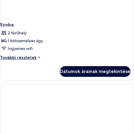
Szoba
2 férőhely
1 kétszemélyes ágy
Ingyenes wifi
Szoba
További részletek
további
részletei
Dátumok árainak megtekintése