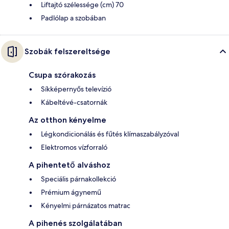
Liftajtó szélessége (cm) 70
Padlólap a szobában
Szobák felszereltsége
Csupa szórakozás
Síkképernyős televízió
Kábeltévé-csatornák
Az otthon kényelme
Légkondicionálás és fűtés klímaszabályzóval
Elektromos vízforraló
A pihentető alváshoz
Speciális párnakollekció
Prémium ágynemű
Kényelmi párnázatos matrac
A pihenés szolgálatában