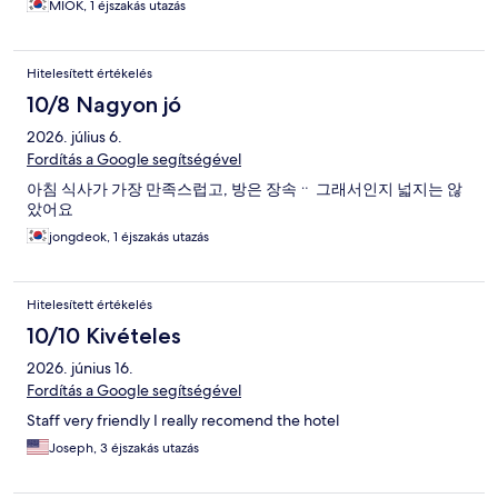
MIOK, 1 éjszakás utazás
Hitelesített értékelés
10/8 Nagyon jó
2026. július 6.
Fordítás a Google segítségével
아침 식사가 가장 만족스럽고, 방은 장속ᆢ 그래서인지 넓지는 않
았어요
jongdeok, 1 éjszakás utazás
Hitelesített értékelés
10/10 Kivételes
2026. június 16.
Fordítás a Google segítségével
Staff very friendly I really recomend the hotel
Joseph, 3 éjszakás utazás