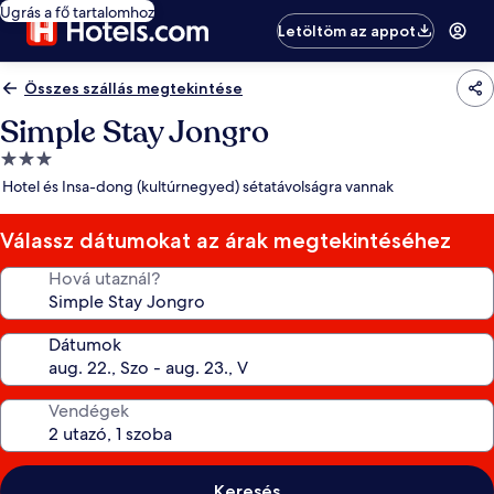
Ugrás a fő tartalomhoz
Letöltöm az appot
Összes szállás megtekintése
Simple Stay Jongro
3.0
csillagos
Hotel és Insa-dong (kultúrnegyed) sétatávolságra vannak
szálláshely
Válassz dátumokat az árak megtekintéséhez
Hová utaznál?
Dátumok
Vendégek
Keresés