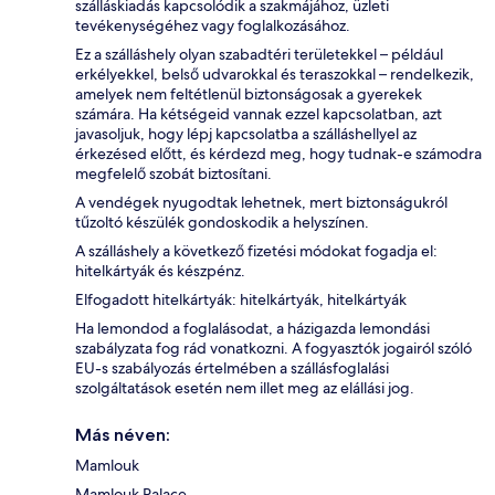
szálláskiadás kapcsolódik a szakmájához, üzleti
tevékenységéhez vagy foglalkozásához.
Ez a szálláshely olyan szabadtéri területekkel – például
erkélyekkel, belső udvarokkal és teraszokkal – rendelkezik,
amelyek nem feltétlenül biztonságosak a gyerekek
számára. Ha kétségeid vannak ezzel kapcsolatban, azt
javasoljuk, hogy lépj kapcsolatba a szálláshellyel az
érkezésed előtt, és kérdezd meg, hogy tudnak-e számodra
megfelelő szobát biztosítani.
A vendégek nyugodtak lehetnek, mert biztonságukról
tűzoltó készülék gondoskodik a helyszínen.
A szálláshely a következő fizetési módokat fogadja el:
hitelkártyák és készpénz.
Elfogadott hitelkártyák: hitelkártyák, hitelkártyák
Ha lemondod a foglalásodat, a házigazda lemondási
szabályzata fog rád vonatkozni. A fogyasztók jogairól szóló
EU-s szabályozás értelmében a szállásfoglalási
szolgáltatások esetén nem illet meg az elállási jog.
Más néven:
Mamlouk
Mamlouk Palace