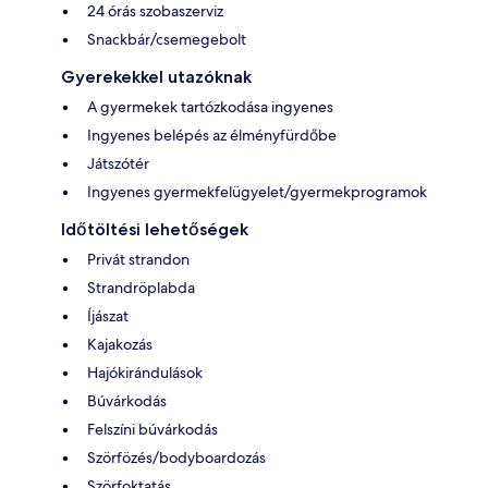
24 órás szobaszerviz
Snackbár/csemegebolt
Gyerekekkel utazóknak
A gyermekek tartózkodása ingyenes
Ingyenes belépés az élményfürdőbe
Játszótér
Ingyenes gyermekfelügyelet/gyermekprogramok
Időtöltési lehetőségek
Privát strandon
Strandröplabda
Íjászat
Kajakozás
Hajókirándulások
Búvárkodás
Felszíni búvárkodás
Szörfözés/bodyboardozás
Szörfoktatás