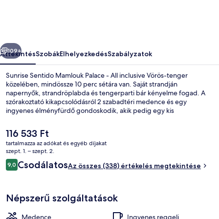
-
All
inclusive
őző
Következő
képgalériája
109+
Áttekintés
Szobák
Elhelyezkedés
Szabályzatok
Sunrise Sentido Mamlouk Palace - All inclusive Vörös-tenger
közelében, mindössze 10 perc sétára van. Saját strandján
napernyők, strandröplabda és tengerparti bár kényelme fogad. A
szórakoztató kikapcsolódásról 2 szabadtéri medence és egy
ingyenes élményfürdő gondoskodik, akik pedig egy kis
kényeztetésre vágynak, azokat masszázs, testtekercselés és
arckezelés is várja a wellnessrészlegen. Shahrzad a helyszíni 5
A
116 533 Ft
étterem egyike, melynek kínálata: nemzetközi konyha ételei. Az
jelenlegi
tartalmazza az adókat és egyéb díjakat
étterem reggelire és ebédre várja a vendégeket. A luxusszínvonalú
ár
szept. 1. – szept. 2.
szálláshely egyéb előnyei: 2 medenceparti bár, nightclub,
Külső rész
116 533 Ft
Értékelések
edzőterem. Más utazók imádják a hely következó jellemzőit:
Csodálatos
9,0
Az összes (338) értékelés megtekintése
9,0 ennyiből: 10
segítőkész személyzet.
Népszerű szolgáltatások
Medence
Ingyenes reggeli