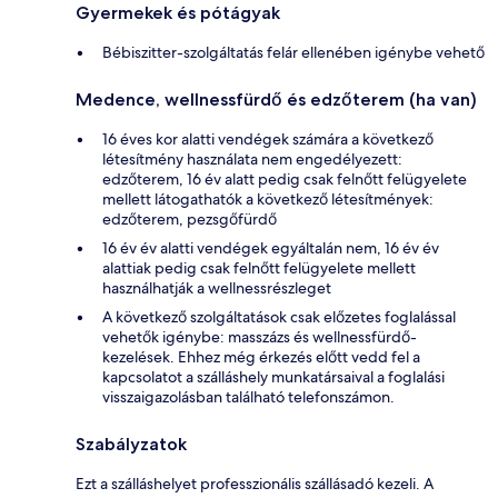
Gyermekek és pótágyak
Bébiszitter-szolgáltatás felár ellenében igénybe vehető
Medence, wellnessfürdő és edzőterem (ha van)
16 éves kor alatti vendégek számára a következő
létesítmény használata nem engedélyezett:
edzőterem, 16 év alatt pedig csak felnőtt felügyelete
mellett látogathatók a következő létesítmények:
edzőterem, pezsgőfürdő
16 év év alatti vendégek egyáltalán nem, 16 év év
alattiak pedig csak felnőtt felügyelete mellett
használhatják a wellnessrészleget
A következő szolgáltatások csak előzetes foglalással
vehetők igénybe: masszázs és wellnessfürdő-
kezelések. Ehhez még érkezés előtt vedd fel a
kapcsolatot a szálláshely munkatársaival a foglalási
visszaigazolásban található telefonszámon.
Szabályzatok
Ezt a szálláshelyet professzionális szállásadó kezeli. A