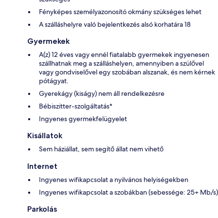
Fényképes személyazonosító okmány szükséges lehet
A szálláshelyre való bejelentkezés alsó korhatára 18
Gyermekek
A(z) 12 éves vagy ennél fiatalabb gyermekek ingyenesen
szállhatnak meg a szálláshelyen, amennyiben a szülővel
vagy gondviselővel egy szobában alszanak, és nem kérnek
pótágyat.
Gyerekágy (kiságy) nem áll rendelkezésre
Bébiszitter-szolgáltatás*
Ingyenes gyermekfelügyelet
Kisállatok
Sem háziállat, sem segítő állat nem vihető
Internet
Ingyenes wifikapcsolat a nyilvános helyiségekben
Ingyenes wifikapcsolat a szobákban (sebessége: 25+ Mb/s)
Parkolás