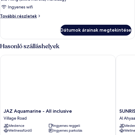
összes
képének
Ingyenes wifi
megtekintése:
Szoba
További részletek
Szoba
további
részletei
Dátumok árainak megtekintése
Hasonló szálláshelyek
JAZ Aquamarine - All inclusive
SUNRISE 
JAZ
SUNRIS
JAZ Aquamarine - All inclusive
SUNRIS
Aquamarine
Serano
Village Road
Al Ahya
-
Aqua
Medence
Ingyenes reggeli
Mede
All
Park
Wellnessfürdő
Ingyenes parkolás
Wellne
inclusive
Resort