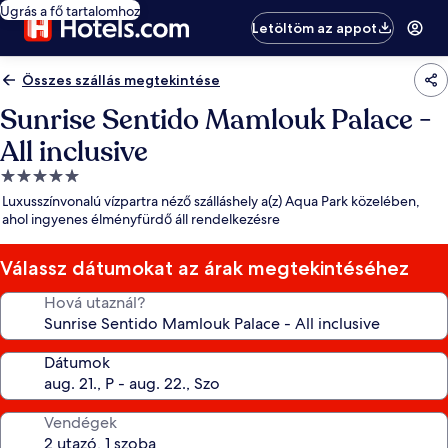
Ugrás a fő tartalomhoz
Letöltöm az appot
Összes szállás megtekintése
Sunrise Sentido Mamlouk Palace -
All inclusive
5.0
csillagos
Luxusszínvonalú vízpartra néző szálláshely a(z) Aqua Park közelében,
szálláshely
ahol ingyenes élményfürdő áll rendelkezésre
Válassz dátumokat az árak megtekintéséhez
Hová utaznál?
Dátumok
Vendégek