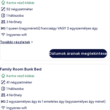
Kertre néző kilátás
szoba
52 négyzetméter
összes
képének
1 hálószoba
megtekintése:
3 férőhely
Family
1 queen (nagyméretű) franciaágy VAGY 2 egyszemélyes ágy
Suite
Ingyenes wifi
Garden
Family
További részletek
View
Suite
Garden
Dátumok árainak megtekintése
View
további
részletei
A
Egy szállodai szoba, amelyben található
5
Family Room Bunk Bed
következő
Kertre néző kilátás
szoba
41 négyzetméter
összes
képének
1 hálószoba
megtekintése:
4 férőhely
Family
2 egyszemélyes ágy és 1 emeletes ágy (egyszemélyes ágy méret)
Room
Ingyenes wifi