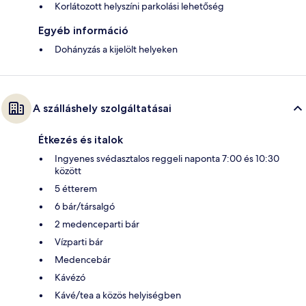
Korlátozott helyszíni parkolási lehetőség
Egyéb információ
Dohányzás a kijelölt helyeken
A szálláshely szolgáltatásai
Étkezés és italok
Ingyenes svédasztalos reggeli naponta 7:00 és 10:30
között
5 étterem
6 bár/társalgó
2 medenceparti bár
Vízparti bár
Medencebár
Kávézó
Kávé/tea a közös helyiségben