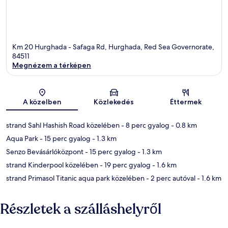
Km 20 Hurghada - Safaga Rd, Hurghada, Red Sea Governorate,
84511
Megnézem a térképen
Térkép
A közelben
Közlekedés
Éttermek
strand Sahl Hashish Road közelében
- 8 perc gyalog
- 0.8 km
Aqua Park
- 15 perc gyalog
- 1.3 km
Senzo Bevásárlóközpont
- 15 perc gyalog
- 1.3 km
strand Kinderpool közelében
- 19 perc gyalog
- 1.6 km
strand Primasol Titanic aqua park közelében
- 2 perc autóval
- 1.6 km
Részletek a szálláshelyről