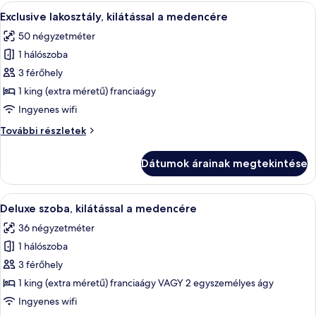
további
A
Egy modern szállodai szoba, amelyben 
8
részletei
Exclusive lakosztály, kilátással a medencére
következő
50 négyzetméter
szoba
1 hálószoba
összes
képének
3 férőhely
megtekintése:
1 king (extra méretű) franciaágy
Exclusive
Ingyenes wifi
lakosztály,
Exclusive
További részletek
kilátással
lakosztály,
a
kilátással
Dátumok árainak megtekintése
a
medencére
medencére
további
A
Egy szállodai szoba, amelyben található 
8
részletei
Deluxe szoba, kilátással a medencére
következő
36 négyzetméter
szoba
1 hálószoba
összes
képének
3 férőhely
megtekintése:
1 king (extra méretű) franciaágy VAGY 2 egyszemélyes ágy
Deluxe
Ingyenes wifi
szoba,