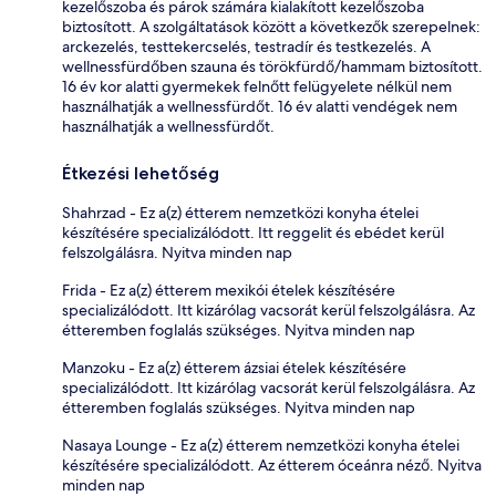
kezelőszoba és párok számára kialakított kezelőszoba
biztosított. A szolgáltatások között a következők szerepelnek:
arckezelés, testtekercselés, testradír és testkezelés. A
wellnessfürdőben szauna és törökfürdő/hammam biztosított.
16 év kor alatti gyermekek felnőtt felügyelete nélkül nem
használhatják a wellnessfürdőt. 16 év alatti vendégek nem
használhatják a wellnessfürdőt.
Étkezési lehetőség
Shahrzad - Ez a(z) étterem nemzetközi konyha ételei
készítésére specializálódott. Itt reggelit és ebédet kerül
felszolgálásra. Nyitva minden nap
Frida - Ez a(z) étterem mexikói ételek készítésére
specializálódott. Itt kizárólag vacsorát kerül felszolgálásra. Az
étteremben foglalás szükséges. Nyitva minden nap
Manzoku - Ez a(z) étterem ázsiai ételek készítésére
specializálódott. Itt kizárólag vacsorát kerül felszolgálásra. Az
étteremben foglalás szükséges. Nyitva minden nap
Nasaya Lounge - Ez a(z) étterem nemzetközi konyha ételei
készítésére specializálódott. Az étterem óceánra néző. Nyitva
minden nap