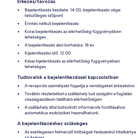
Érkezés/távozás
Bejelentkezés kezdete: 14:00, bejelentkezés vége:
tetszőleges időpont
Érintés nélküli bejelentkezés
Korai bejelentkezés az elérhetőség függvényében
lehetséges
A bejelentkezés alsó korhatára: 18 év
Kijelentkezési idő: 12:00
Kései kijelentkezés az elérhetőség függvényében
lehetséges
Tudnivalók a bejelentkezéssel kapcsolatban
A recepciós személyzet fogadja a vendégeket érkezéskor.
További részletekkel a szálláshely tud szolgálni a foglalási
visszaigazoláson található elérhetőségen.
A szálláshely által biztosított információk fordításához
automatikus eszközöket használhatunk.
A bejelentkezéshez szükséges
Az esetlegesen felmerülő költségek fedezetéül hitelkártya
szükséges