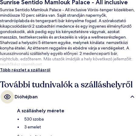
Sunrise Sentido Mamlouk Palace - All inclusive
Sunrise Sentido Mamlouk Palace - All inclusive Vörös-tenger közelében,
mindössze 10 perc sétára van. Saját strandján napernyők,
strandröplabda és tengerparti bár kényelme fogad. A szórakoztató
kikapcsolódásról 2 szabadtéri medence és egy ingyenes élményfürdő
gondoskodik, akik pedig egy kis kényeztetésre vágynak, azokat
masszázs, testtekercselés és arckezelés is várja a wellnessrészlegen.
Shahrzad a helyszíni 5 étterem egyike, melynek kínálata: nemzetközi
konyha ételei. Az étterem reggelire és ebédre várja a vendégeket. A
luxusszínvonalú szálláshely egyéb előnyei: 2 medenceparti bár,
nightclub, edzőterem. Más utazók imádják a hely következó jellemzőit:
segítőkész személyzet.
Több részlet a szállásról
További tudnivalók a szálláshelyről
Dióhéjban
A szálláshely mérete
530 szoba
3 emelet