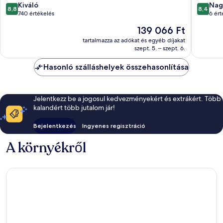
Village
Al
8.8
8.4
Kiváló
Nag
8,8
8,4
Road
Ahyaa
ennyiből:
ennyiből
740 értékelés
6 ért
10,
10,
Az
139 066 Ft
Kiváló,
Nagyon
ár
740
jó,
tartalmazza az adókat és egyéb díjakat
139 066 Ft
szept. 5. – szept. 6.
értékelés
6
értékelé
Hasonló szálláshelyek összehasonlítása
Jelentkezz be a jogosul kedvezményekért és extrákért. Több
kalandért több jutalom jár!
Bejelentkezés
Ingyenes regisztráció
A környékről