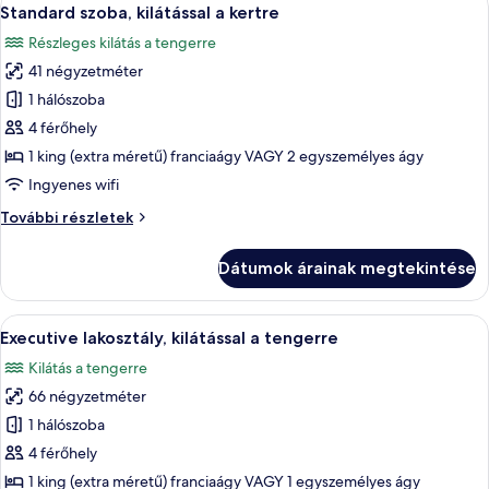
A
5
Standard szoba, kilátással a kertre
következő
Részleges kilátás a tengerre
szoba
41 négyzetméter
összes
képének
1 hálószoba
megtekintése:
4 férőhely
Standard
1 king (extra méretű) franciaágy VAGY 2 egyszemélyes ágy
szoba,
Ingyenes wifi
kilátással
Standard
További részletek
a
szoba,
kertre
kilátással
Dátumok árainak megtekintése
a
kertre
további
A
Egy szoba, amelyben barna kanapé, mint
2
részletei
Executive lakosztály, kilátással a tengerre
következő
Kilátás a tengerre
szoba
66 négyzetméter
összes
képének
1 hálószoba
megtekintése:
4 férőhely
Executive
1 king (extra méretű) franciaágy VAGY 1 egyszemélyes ágy