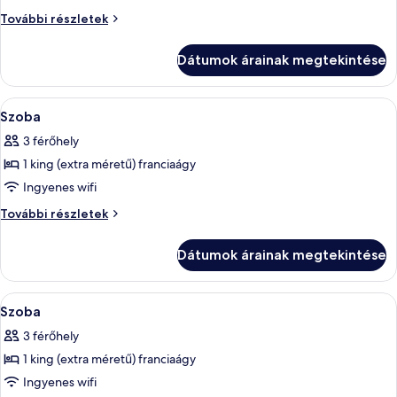
Bunk
Family
További részletek
Bed
Room
Bunk
Dátumok árainak megtekintése
Bed
további
részletei
A
Ingyenes piperecikkek, hajszárító, fü
2
Szoba
következő
3 férőhely
szoba
1 king (extra méretű) franciaágy
összes
képének
Ingyenes wifi
megtekintése:
Szoba
További részletek
Szoba
további
részletei
Dátumok árainak megtekintése
A
Minibár, széf a szobában, sötétítőfüg
7
Szoba
következő
3 férőhely
szoba
1 king (extra méretű) franciaágy
összes
képének
Ingyenes wifi