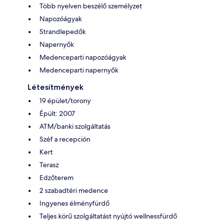
Több nyelven beszélő személyzet
Napozóágyak
Strandlepedők
Napernyők
Medenceparti napozóágyak
Medenceparti napernyők
Létesítmények
19 épület/torony
Épült: 2007
ATM/banki szolgáltatás
Széf a recepción
Kert
Terasz
Edzőterem
2 szabadtéri medence
Ingyenes élményfürdő
Teljes körű szolgáltatást nyújtó wellnessfürdő