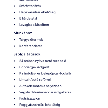
Szörfvitorlázás
Helyi vásárlási lehetőség
Biliárdasztal
Lovaglás a közelben
Munkához
Tárgyalótermek
Konferenciatér
Szolgáltatások
24 órában nyitva tartó recepció
Concierge-szolgálat
Kirándulás- és belépőjegy-foglalás
Limuzin/autó sofőrrel
Autókölcsönzés a helyszínen
Vegytisztítási/mosodai szolgáltatás
Fodrászszalon
Poggyásztárolási lehetőség