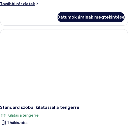
megtekintése:
Szoba
További részletek
Szoba
további
részletei
Dátumok árainak megtekintése
Standard szoba, kilátással a tengerre
Kilátás a tengerre
1 hálószoba