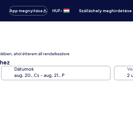
•
App megnyitása
HUF
Szálláshely meghirdetése
elében, ahol étterem áll rendelkezésre
éhez
Dátumok
Ve