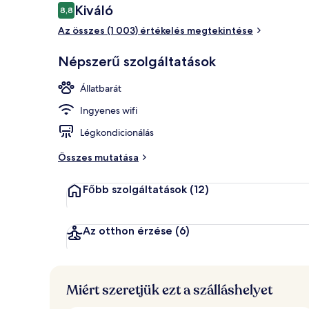
Értékelések
Kiváló
8,8
8,8 ennyiből: 10
Az összes (1 003) értékelés megtekintése
Kilátás a szo
Népszerű szolgáltatások
Állatbarát
Ingyenes wifi
Légkondicionálás
Összes mutatása
Főbb szolgáltatások
(12)
Az otthon érzése
(6)
Miért szeretjük ezt a szálláshelyet