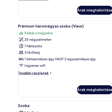
szoba
(View)
Árak megtekintés
további
részletei
A
Prémium ágynemű, pehelypapla
5
Prémium háromágyas szoba (View)
következő
Kilátás a hegyekre
szoba
25 négyzetméter
összes
képének
1 hálószoba
megtekintése:
3 férőhely
Prémium
1 kétszemélyes ágy VAGY 2 egyszemélyes ágy
háromágyas
Ingyenes wifi
szoba
Prémium
További részletek
(View)
háromágyas
szoba
(View)
Árak megtekintés
további
részletei
A
Egy modern szállodai szoba, mel
4
Szoba
következő