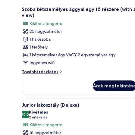
A
Egy kétágyas szoba, íróasztallal
5
Szoba kétszemélyes ággyal egy fő részére (with 
következő
view)
szoba
Kilátás a tengerre
összes
25 négyzetméter
képének
1 hálószoba
megtekintése:
Szoba
1 férőhely
kétszemélyes
1 kétszemélyes ágy VAGY 2 egyszemélyes ágy
ággyal
Ingyenes wifi
egy
Szoba
További részletek
fő
kétszemélyes
részére
ággyal
Árak megtekintés
egy
(with
fő
a
részére
A
Kilátás a szobából
view)
5
(with
Junior lakosztály (Deluxe)
következő
a
Kivételes
view)
szoba
10,0
10-ből 10,0
(2
2 értékelés
további
összes
értékelés)
Kilátás a tengerre
részletei
képének
51 négyzetméter