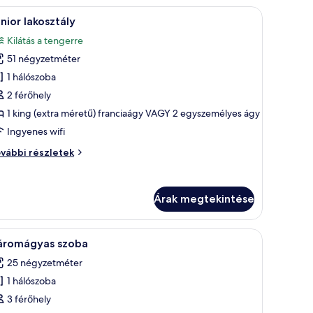
vábbi
tás.
 ágy, egy íróasztal – rajta egy kávéfőzővel –, valamint nagy ablakokon keresz
Egy szállodai szoba, amelyben egy nagy ágy, eg
szletei
5
nior lakosztály
övetkező
Kilátás a tengerre
zoba
51 négyzetméter
sszes
épének
1 hálószoba
egtekintése:
2 férőhely
unior
1 king (extra méretű) franciaágy VAGY 2 egyszemélyes ágy
akosztály
Ingyenes wifi
nior
vábbi részletek
kosztály
vábbi
szletei
Árak megtekintése
Egy kétágyas szoba, íróasztallal, asztali lámpá
5
áromágyas szoba
övetkező
25 négyzetméter
zoba
1 hálószoba
sszes
épének
3 férőhely