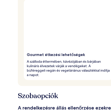
Gourmet étkezési lehetőségek
A szálloda éttermében, kávézójában és bárjában
kulináris élvezetek várják a vendégeket. A
büféreggeli vegán és vegetáriánus választékkal indítja
a napot.
Szobaopciók
A rendelkezésre állás ellenőrzése ezekr