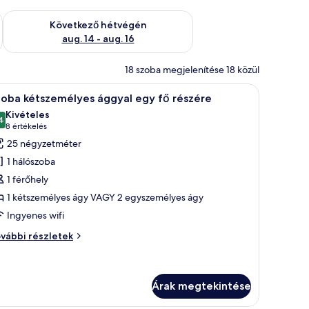
ellenőrzése: aug. 7 - aug. 9
A következő hétvégi rendelkezésre állás ellenőrzése: aug. 14 -
Következő hétvégén
aug. 14 - aug. 16
18 szoba megjelenítése 18 közül
, és a nagy ablakokon keresztül kilátás nyílik az épületekre.
l, egy kis asztallal és egy nagy ablakkal, melyből az óceánra nyílik kilátás.
Egy szállodai szoba, amelyben egy nagy ágy, egy
6
zoba kétszemélyes ággyal egy fő részére
övetkező
Kivételes
zoba
4
10-ből 9,4
(8
8 értékelés
sszes
értékelés)
25 négyzetméter
épének
1 hálószoba
egtekintése:
1 férőhely
zoba
1 kétszemélyes ágy VAGY 2 egyszemélyes ágy
étszemélyes
Ingyenes wifi
ggyal
gy
oba
vábbi részletek
ő
tszemélyes
gyal
észére
gy
Árak megtekintése
szére