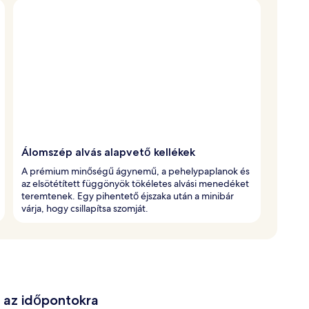
Álomszép alvás alapvető kellékek
A prémium minőségű ágynemű, a pehelypaplanok és
az elsötétített függönyök tökéletes alvási menedéket
teremtenek. Egy pihentető éjszaka után a minibár
várja, hogy csillapítsa szomját.
e az időpontokra