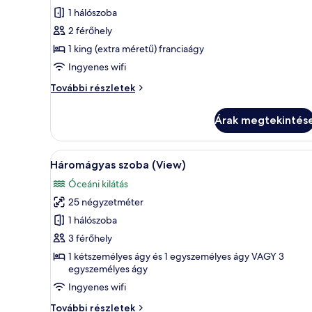
megtekintése:
1 hálószoba
Junior
2 férőhely
lakosztály
1 king (extra méretű) franciaágy
(Deluxe)
Ingyenes wifi
Junior
További részletek
lakosztály
(Deluxe)
Árak megtekintés
további
részletei
A
Egy kétágyas szoba, íróasztallal
5
Háromágyas szoba (View)
következő
Óceáni kilátás
szoba
25 négyzetméter
összes
képének
1 hálószoba
megtekintése:
3 férőhely
Háromágyas
1 kétszemélyes ágy és 1 egyszemélyes ágy VAGY 3
szoba
egyszemélyes ágy
(View)
Ingyenes wifi
Háromágyas
További részletek