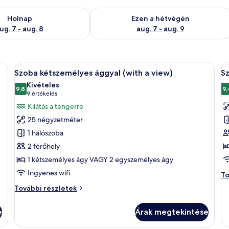
g. 7
elkezésre állás ellenőrzése: aug. 7 - aug. 8
A mostani hétvégi rendelkezésre állás 
Holnap
Ezen a hétvégén
ug. 7 - aug. 8
aug. 7 - aug. 9
gy nagy ágy, egy lámpával ellátott íróasztal, egy szék, egy televízió található
A
Egy kétágyas szoba, íróasztallal, székke
A
5
Szoba kétszemélyes ággyal (with a view)
S
következő
k
Kivételes
szoba
9,8
s
9,
10-ből 9,8
(9
9 értékelés
összes
ö
értékelés)
Kilátás a tengerre
képének
k
25 négyzetméter
megtekintése:
m
1 hálószoba
Szoba
S
2 férőhely
kétszemélyes
k
1 kétszemélyes ágy VAGY 2 egyszemélyes ágy
ággyal
á
(with
e
Ingyenes wifi
Sz
To
a
f
ké
Szoba
További részletek
ág
view)
r
kétszemélyes
e
ággyal
fő
e
Árak megtekintése
(with
ré
a