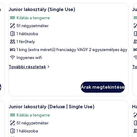
to
view)
, székkel, egy kis asztallal és egy nagy ablakkal, melyből az óceánra nyílik kilá
A
Egy szállodai szoba, amelyben egy nagy
A
ré
5
további
a
Junior lakosztály (Single Use)
Ju
következő
k
részletei
Kilátás a tengerre
szoba
s
51 négyzetméter
összes
ö
képének
k
1 hálószoba
megtekintése:
m
1 férőhely
Junior
J
1 king (extra méretű) franciaágy VAGY 2 egyszemélyes ágy
lakosztály
l
Ingyenes wifi
(Single
Junior
Ju
További részletek
To
Use)
lakosztály
la
(Single
to
Use)
ré
e
Árak megtekintése
további
részletei
A
Kilátás a szobából
A
5
Junior lakosztály (Deluxe | Single Use)
H
következő
k
Kilátás a tengerre
szoba
s
51 négyzetméter
összes
ö
képének
k
1 hálószoba