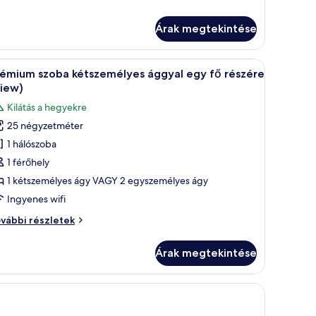
gyal
gy
gy
ő
Árak megtekintése
észére
szére
vábbi
bár és széf a szobában
Prémium ágynemű, pehelypaplan, minibár és 
szletei
6
rémium szoba kétszemélyes ággyal egy fő részére
övetkező
View)
zoba
Kilátás a hegyekre
sszes
25 négyzetméter
épének
1 hálószoba
egtekintése:
rémium
1 férőhely
zoba
1 kétszemélyes ágy VAGY 2 egyszemélyes ágy
étszemélyes
Ingyenes wifi
ggyal
rémium
vábbi részletek
gy
oba
ő
tszemélyes
Árak megtekintése
gyal
észére
gy
View)
szére
iew)