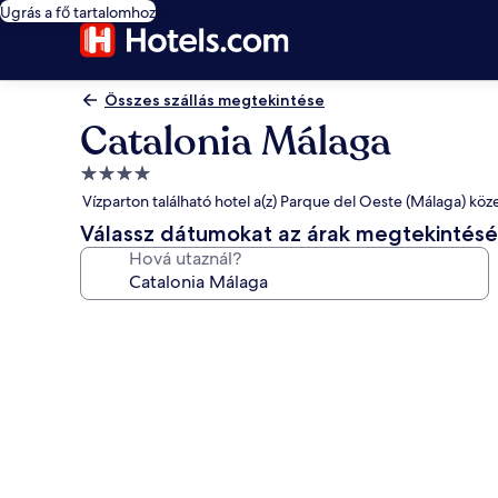
Ugrás a fő tartalomhoz
Összes szállás megtekintése
Catalonia Málaga
4.0
csillagos
Vízparton található hotel a(z) Parque del Oeste (Málaga) köz
szálláshely
Válassz dátumokat az árak megtekintés
Hová utaznál?
A(z)
Catalonia
Málaga
képgalériája