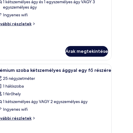
egtekintése:
1 kétszemélyes ágy és 1 egyszemélyes ágy VAGY 3
egyszemélyes ágy
áromágyas
zoba
Ingyenes wifi
romágyas
vábbi részletek
oba
vábbi
szletei
Árak megtekintése
letekre és a tengerre.
bár és széf a szobában
Prémium ágynemű, pehelypaplan, minibár és 
6
rémium szoba kétszemélyes ággyal egy fő részére
övetkező
25 négyzetméter
zoba
1 hálószoba
sszes
épének
1 férőhely
egtekintése:
1 kétszemélyes ágy VAGY 2 egyszemélyes ágy
rémium
Ingyenes wifi
zoba
rémium
vábbi részletek
étszemélyes
oba
ggyal
tszemélyes