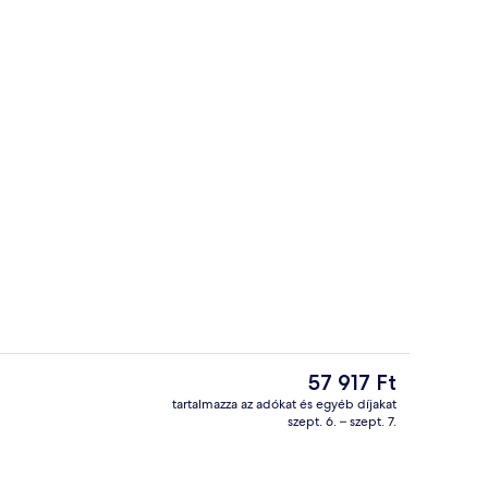
y homlokzata
Recepció
A
57 917 Ft
jelenlegi
tartalmazza az adókat és egyéb díjakat
ár
szept. 6. – szept. 7.
Prémium ágynemű, pehelypaplan, mini
57 917 Ft