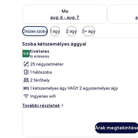
A ma esti rendelkezésre állás ellenőrzése: aug. 6 - au
A holnapi rend
Ma
aug. 6 - aug. 7
a
Szobákhoz
Összes szoba
1 ágy
2 ágy
3+ ágy
rendelkezésre
A
Egy szállodai szoba, amelyben e
álló
6
Szoba kétszemélyes ággyal
következő
szűrők
Kivételes
szoba
9,8
10-ből 9,8
(16
16 értékelés
összes
értékelés)
25 négyzetméter
képének
1 hálószoba
megtekintése:
2 férőhely
Szoba
1 kétszemélyes ágy VAGY 2 egyszemélyes ágy
kétszemélyes
Ingyenes wifi
ággyal
Szoba
További részletek
kétszemélyes
ággyal
további
részletei
Árak megtekintés