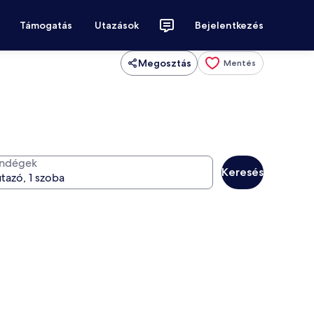
Támogatás
Utazások
Bejelentkezés
Megosztás
Mentés
ndégek
Keresés