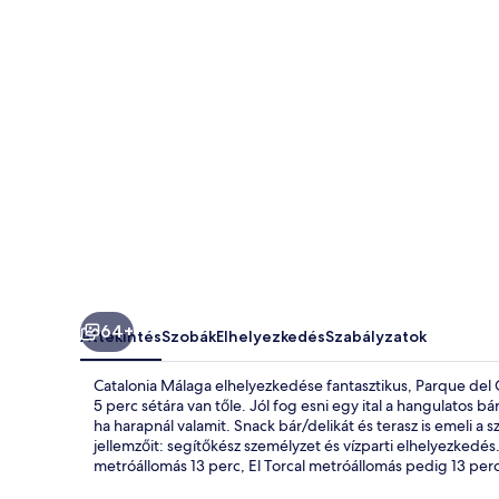
64+
Áttekintés
Szobák
Elhelyezkedés
Szabályzatok
Catalonia Málaga elhelyezkedése fantasztikus, Parque del 
5 perc sétára van tőle. Jól fog esni egy ital a hangulatos
ha harapnál valamit. Snack bár/delikát és terasz is emeli a 
jellemzőit: segítőkész személyzet és vízparti elhelyezkedé
metróállomás 13 perc, El Torcal metróállomás pedig 13 perc