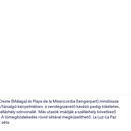
A szálláshel
Oeste (Málaga) és Playa de la Misericordia (tengerpart) mindössze
 bár/társalgó kényelmében, a vendégszerető kávézó pedig tökéletes,
szálláshely színvonalát. Más utazók imádják a szálláshely következő
Recepció
s. A tömegközlekedés rövid sétával megközelíthető: La Luz–La Paz
 séta.