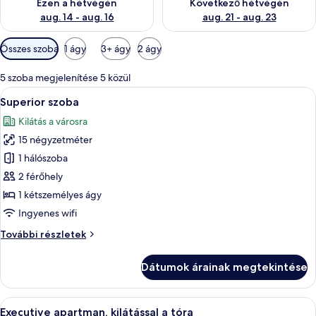
Ezen a hétvégén
Következő hétvégén
aug. 14 - aug. 16
aug. 21 - aug. 23
Szobákhoz
Összes szoba
1 ágy
3+ ágy
2 ágy
rendelkezésre
álló
5 szoba megjelenítése 5 közül
szűrők
A
Egy szállodai szoba, amelyben egy nagy 
5
Superior szoba
következő
Kilátás a városra
szoba
15 négyzetméter
összes
képének
1 hálószoba
megtekintése:
2 férőhely
Superior
1 kétszemélyes ágy
szoba
Ingyenes wifi
Superior
További részletek
szoba
további
Dátumok árainak megtekintése
részletei
A
Egy szállodai szoba, amelyben található
6
Executive apartman, kilátással a tóra