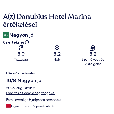
A(z) Danubius Hotel Marina
Értékelések
értékelései
Nagyon jó
8,0
82 értékelés
8,0
8,2
8,2
Tisztaság
Hely
Személyzet és
kiszolgálás
Értékelések
Hitelesített értékelés
10/8 Nagyon jó
2026. augusztus 2.
Fordítás a Google segítségével
Familievenligt Hjælpsom personale
Ingvardt Lasse, 7 éjszakás utazás