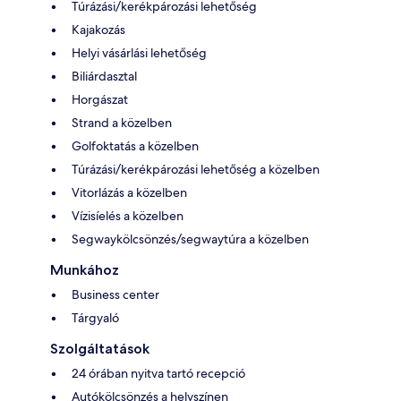
Túrázási/kerékpározási lehetőség
Kajakozás
Helyi vásárlási lehetőség
Biliárdasztal
Horgászat
Strand a közelben
Golfoktatás a közelben
Túrázási/kerékpározási lehetőség a közelben
Vitorlázás a közelben
Vízisíelés a közelben
Segwaykölcsönzés/segwaytúra a közelben
Munkához
Business center
Tárgyaló
Szolgáltatások
24 órában nyitva tartó recepció
Autókölcsönzés a helyszínen