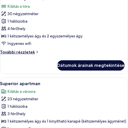
következő
Kilátás a tóra
szoba
30 négyzetméter
összes
képének
1 hálószoba
megtekintése:
4 férőhely
Executive
1 kétszemélyes ágy és 2 egyszemélyes ágy
apartman,
Ingyenes wifi
kilátással
Executive
További részletek
a
apartman,
tóra
kilátással
Dátumok árainak megtekintése
a
tóra
további
A
Egy szállodai szoba, amelyben található
9
részletei
Superior apartman
következő
Kilátás a városra
szoba
23 négyzetméter
összes
képének
1 hálószoba
megtekintése:
3 férőhely
Superior
1 kétszemélyes ágy és 1 kinyitható kanapé (kétszemélyes ágyméret)
apartman