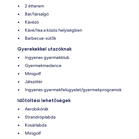
2 étterem
Bár/társalgó
Kávézó
Kávé/tea a közös helyiségben
Barbecue-sütők
Gyerekekkel utazóknak
Ingyenes gyermekklub
Gyermekmedence
Minigolf
Játszótér
Ingyenes gyermekfelügyelet/gyermekprogramok
Időtöltési lehetőségek
Aerobikórák
Strandröplabda
Kosárlabda
Minigolf