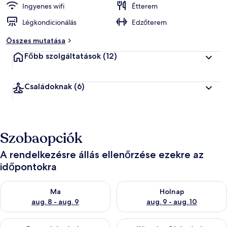
Ingyenes wifi
Étterem
Légkondicionálás
Edzőterem
Összes mutatása
Főbb szolgáltatások
(12)
Családoknak
(6)
Szobaopciók
A rendelkezésre állás ellenőrzése ezekre az
időpontokra
A ma esti rendelkezésre állás ellenőrzése: aug. 8 - aug. 9
A holnapi rendelkezésre állás e
Ma
Holnap
aug. 8 - aug. 9
aug. 9 - aug. 10
A mostani hétvégi rendelkezésre állás ellenőrzése: aug. 14 - au
A következő hétvégi rendelkezé