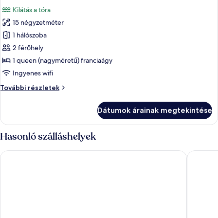
következő
Kilátás a tóra
szoba
15 négyzetméter
összes
képének
1 hálószoba
megtekintése:
2 férőhely
Executive
1 queen (nagyméretű) franciaágy
Lido
Ingyenes wifi
Room
Executive
További részletek
Lido
Room
Dátumok árainak megtekintése
további
részletei
Hasonló szálláshelyek
Danubius Hotel Annabella
Hotel Go