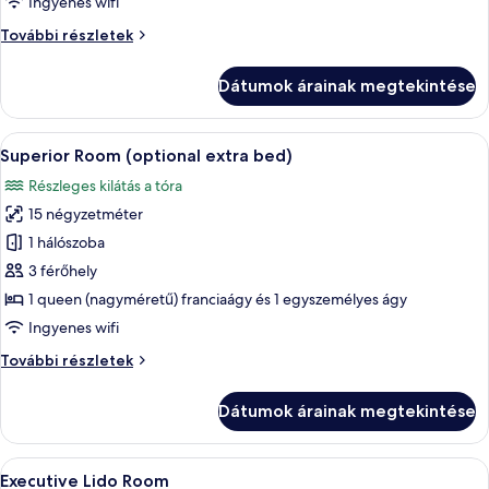
Ingyenes wifi
Superior
További részletek
apartman
további
Dátumok árainak megtekintése
részletei
A
Egy szállodai szoba, amelyben található
5
Superior Room (optional extra bed)
következő
Részleges kilátás a tóra
szoba
15 négyzetméter
összes
képének
1 hálószoba
megtekintése:
3 férőhely
Superior
1 queen (nagyméretű) franciaágy és 1 egyszemélyes ágy
Room
Ingyenes wifi
(optional
Superior
További részletek
extra
Room
bed)
(optional
Dátumok árainak megtekintése
extra
bed)
további
A
Egy szállodai szoba, amelyben található
5
részletei
Executive Lido Room