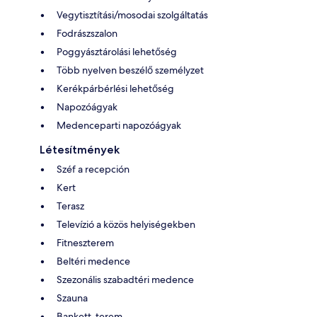
Vegytisztítási/mosodai szolgáltatás
Fodrászszalon
Poggyásztárolási lehetőség
Több nyelven beszélő személyzet
Kerékpárbérlési lehetőség
Napozóágyak
Medenceparti napozóágyak
Létesítmények
Széf a recepción
Kert
Terasz
Televízió a közös helyiségekben
Fitneszterem
Beltéri medence
Szezonális szabadtéri medence
Szauna
Bankett-terem