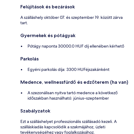
Felújítások és bezárások
A szálláshely október 07. és szeptember 19. között zárva
tart.
Gyermekek és pótágyak
Pótágy naponta 30000.0 HUF díj ellenében kérhető
Parkolás
Egyéni parkolás díja: 3300 HUFéjszakánként
Medence, wellnessfürdő és edzőterem (ha van)
A szezonálisan nyitva tartó medence a következő
időszakban használható: június–szeptember
Szabályzatok
Ezt a szálláshelyet professzionális szállásadó kezeli. A
szálláskiadás kapcsolódik a szakmájához, üzleti
tevékenységéhez vagy foglalkozásához.