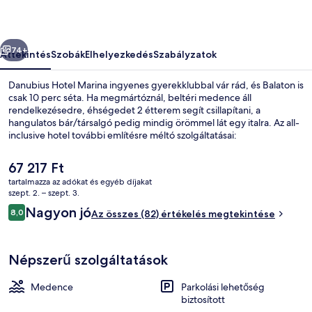
őző
Következő
74+
Áttekintés
Szobák
Elhelyezkedés
Szabályzatok
Danubius Hotel Marina ingyenes gyerekklubbal vár rád, és Balaton is
csak 10 perc séta. Ha megmártóznál, beltéri medence áll
rendelkezésedre, éhségedet 2 étterem segít csillapítani, a
hangulatos bár/társalgó pedig mindig örömmel lát egy italra. Az all-
inclusive hotel további említésre méltó szolgáltatásai:
fitneszlétesítmény, szauna és szezonális szabadtéri medence.
A
67 217 Ft
jelenlegi
tartalmazza az adókat és egyéb díjakat
ár
szept. 2. – szept. 3.
Beltéri medence, szezonális szabadté
67 217 Ft
Értékelések
Nagyon jó
8,0
Az összes (82) értékelés megtekintése
8,0 ennyiből: 10
Népszerű szolgáltatások
Medence
Parkolási lehetőség
biztosított