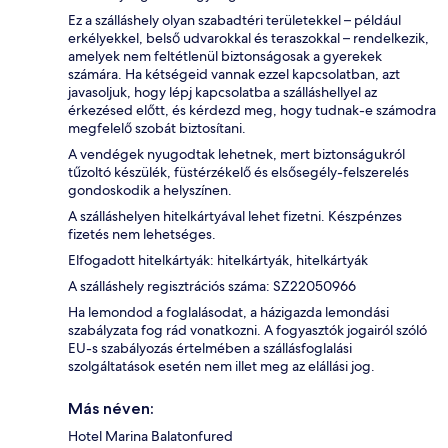
Ez a szálláshely olyan szabadtéri területekkel – például
erkélyekkel, belső udvarokkal és teraszokkal – rendelkezik,
amelyek nem feltétlenül biztonságosak a gyerekek
számára. Ha kétségeid vannak ezzel kapcsolatban, azt
javasoljuk, hogy lépj kapcsolatba a szálláshellyel az
érkezésed előtt, és kérdezd meg, hogy tudnak-e számodra
megfelelő szobát biztosítani.
A vendégek nyugodtak lehetnek, mert biztonságukról
tűzoltó készülék, füstérzékelő és elsősegély-felszerelés
gondoskodik a helyszínen.
A szálláshelyen hitelkártyával lehet fizetni. Készpénzes
fizetés nem lehetséges.
Elfogadott hitelkártyák: hitelkártyák, hitelkártyák
A szálláshely regisztrációs száma: SZ22050966
Ha lemondod a foglalásodat, a házigazda lemondási
szabályzata fog rád vonatkozni. A fogyasztók jogairól szóló
EU-s szabályozás értelmében a szállásfoglalási
szolgáltatások esetén nem illet meg az elállási jog.
Más néven:
Hotel Marina Balatonfured