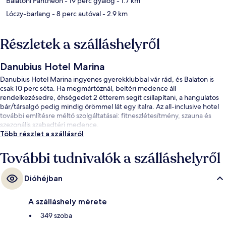
Balatoni Pantheon
- 19 perc gyalog
- 1.7 km
Lóczy-barlang
- 8 perc autóval
- 2.9 km
Részletek a szálláshelyről
Danubius Hotel Marina
Danubius Hotel Marina ingyenes gyerekklubbal vár rád, és Balaton is
csak 10 perc séta. Ha megmártóznál, beltéri medence áll
rendelkezésedre, éhségedet 2 étterem segít csillapítani, a hangulatos
bár/társalgó pedig mindig örömmel lát egy italra. Az all-inclusive hotel
további említésre méltó szolgáltatásai: fitneszlétesítmény, szauna és
szezonális szabadtéri medence.
Több részlet a szállásról
További tudnivalók a szálláshelyről
Dióhéjban
A szálláshely mérete
349 szoba