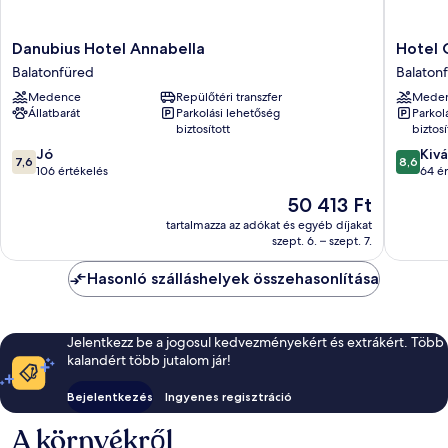
Danubius
Hotel
Danubius Hotel Annabella
Hotel 
Hotel
Golden
Balatonfüred
Balaton
Annabella
Lake
Medence
Repülőtéri transzfer
Mede
Balatonfüred
Resort
Állatbarát
Parkolási lehetőség
Parkol
Balaton
biztosított
biztosí
7.6
8.6
Jó
Kivá
7,6
8,6
ennyiből:
ennyiből
106 értékelés
64 ér
10,
10,
Az
50 413 Ft
Jó,
Kiváló,
ár
106
64
tartalmazza az adókat és egyéb díjakat
50 413 Ft
szept. 6. – szept. 7.
értékelés
értékelé
Hasonló szálláshelyek összehasonlítása
Jelentkezz be a jogosul kedvezményekért és extrákért. Több
kalandért több jutalom jár!
Bejelentkezés
Ingyenes regisztráció
A környékről