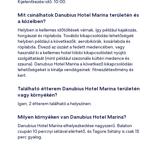
Kijelentkezési idő: 10:00.
Mit csinálhatok Danubius Hotel Marina területén és
a közelben?
Helyben is kellemes időtöltések várnak, így például kajakozás,
horgászat és röplabda. További kikapcsolódási lehetőségek
helyben például a következők: aerobikórák, kosárlabda és
röplabda. Élvezd az úszást a fedett medencében, vagy
használd ki a kellemes hotel többi kikapcsolódást nyújtó
szolgáltatását (mint például szezonális kültéri medence és
szauna). Danubius Hotel Marina a következő kikapcsolódási
lehetőségeket is kínálja vendégeinek: fitneszlétesítmény és
kert.
Található étterem Danubius Hotel Marina területén
vagy környékén?
Igen, 2 étterem található a helyszínen.
Milyen környéken van Danubius Hotel Marina?
Danubius Hotel Marina elhelyezkedése nagyszerű. Balaton
csupán 10 percnyi sétával elérhető, és Tagore Sétány is csak 15
perc gyalog.