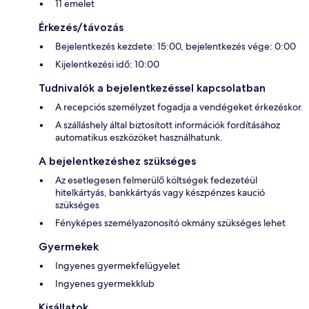
11 emelet
Érkezés/távozás
Bejelentkezés kezdete: 15:00, bejelentkezés vége: 0:00
Kijelentkezési idő: 10:00
Tudnivalók a bejelentkezéssel kapcsolatban
A recepciós személyzet fogadja a vendégeket érkezéskor.
A szálláshely által biztosított információk fordításához
automatikus eszközöket használhatunk.
A bejelentkezéshez szükséges
Az esetlegesen felmerülő költségek fedezetéül
hitelkártyás, bankkártyás vagy készpénzes kaució
szükséges
Fényképes személyazonosító okmány szükséges lehet
Gyermekek
Ingyenes gyermekfelügyelet
Ingyenes gyermekklub
Kisállatok