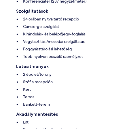
Konferenciatér (237 négyzetméter)
Szolgáltatások
24 órában nyitva tartó recepció
Concierge-szolgálat
Kirándulás- és belépőjegy-foglalás
Vegytisztítási/mosodai szolgáltatás
Poggyásztárolási lehetőség
Több nyelven beszélő személyzet
Létesítmények
2 épület/torony
Széf a recepción
Kert
Terasz
Bankett-terem
Akadálymentesítés
Lift