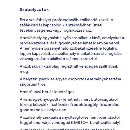
Szabályzatok
Ezt a szálláshelyet professzionális szállásadó kezeli. A
szálláskiadás kapcsolódik a szakmájához, üzleti
tevékenységéhez vagy foglalkozásához.
A szálláshely egymásba nyíló szobákat is kínál, amelyeket a
rendelkezésre állás függvényében lehet igénybe venni.
Amennyiben összenyitható szobákat szeretne foglalni,
lépjen kapcsolatba a szálláshely munkatársaival a foglalási
visszaigazoláson található számon keresztül.
A szobákban kizárólag regisztrált vendégek szállhatnak
meg.
A helyszíni partik és egyéb csoportos események tartása
szigorúan tilos.
Hosszú távú bérlés lehetséges.
A vendégek nyugodtak lehetnek, mert biztonságukról
tűzoltó készülék, füstérzékelő és elsősegély-felszerelés
gondoskodik a helyszínen.
A szálláshely szexuális irányultságtól és nemi identitástól
függetlenül várja vendégeit (LMBTQ+-barát szálláshely).