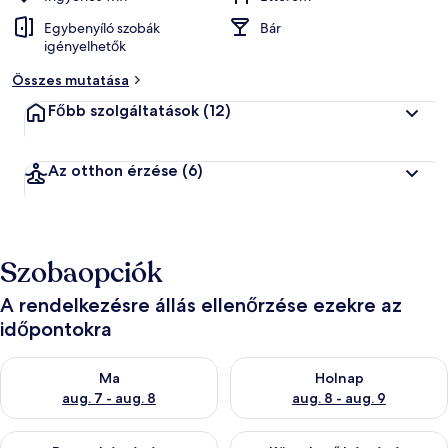
Egybenyíló szobák
Bár
igényelhetők
Összes mutatása
Főbb szolgáltatások
(12)
Az otthon érzése
(6)
Szobaopciók
A rendelkezésre állás ellenőrzése ezekre az
időpontokra
A ma esti rendelkezésre állás ellenőrzése: aug. 7 - aug. 8
A holnapi rendelkezésre állás e
Ma
Holnap
aug. 7 - aug. 8
aug. 8 - aug. 9
A mostani hétvégi rendelkezésre állás ellenőrzése: aug. 7 - aug
A következő hétvégi rendelkezé