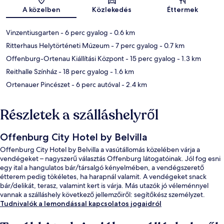
Térkép
A közelben
Közlekedés
Éttermek
Vinzentiusgarten
- 6 perc gyalog
- 0.6 km
Ritterhaus Helytörténeti Múzeum
- 7 perc gyalog
- 0.7 km
Offenburg-Ortenau Kiállítási Központ
- 15 perc gyalog
- 1.3 km
Reithalle Színház
- 18 perc gyalog
- 1.6 km
Ortenauer Pincészet
- 6 perc autóval
- 2.4 km
Részletek a szálláshelyről
Offenburg City Hotel by Belvilla
Offenburg City Hotel by Belvilla a vasútállomás közelében várja a
vendégeket – nagyszerű választás Offenburg látogatóinak. Jól fog esni
egy ital a hangulatos bár/társalgó kényelmében, a vendégszerető
étterem pedig tökéletes, ha harapnál valamit. A vendégeket snack
bár/delikát, terasz, valamint kert is várja. Más utazók jó véleménnyel
vannak a szálláshely következő jellemzőiről: segítőkész személyzet.
Tudnivalók a lemondással kapcsolatos jogaidról