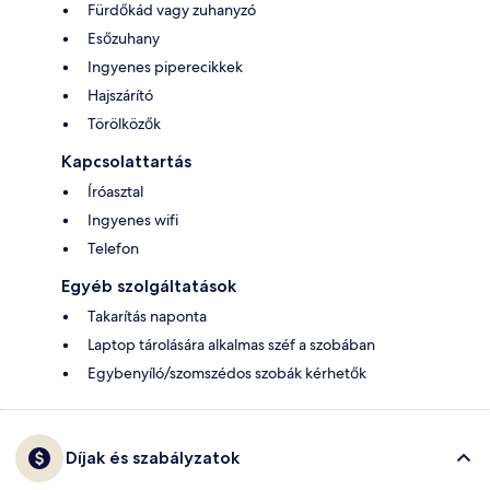
Fürdőkád vagy zuhanyzó
Esőzuhany
Ingyenes piperecikkek
Hajszárító
Törölközők
Kapcsolattartás
Íróasztal
Ingyenes wifi
Telefon
Egyéb szolgáltatások
Takarítás naponta
Laptop tárolására alkalmas széf a szobában
Egybenyíló/szomszédos szobák kérhetők
Díjak és szabályzatok