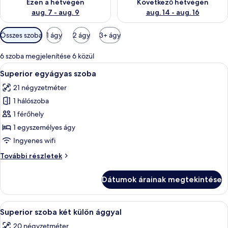
Ezen a hétvégén
Következő hétvégén
aug. 7 - aug. 9
aug. 14 - aug. 16
Szobákhoz
Összes szoba
1 ágy
2 ágy
3+ ágy
rendelkezésre
álló
6 szoba megjelenítése 6 közül
szűrők
A
Egy szállodai szoba, amelyben található
4
Superior egyágyas szoba
következő
21 négyzetméter
szoba
1 hálószoba
összes
képének
1 férőhely
megtekintése:
1 egyszemélyes ágy
Superior
Ingyenes wifi
egyágyas
Superior
További részletek
szoba
egyágyas
szoba
Dátumok árainak megtekintése
további
részletei
A
Egy szállodai szoba két ággyal, íróaszta
5
Superior szoba két külön ággyal
következő
20 négyzetméter