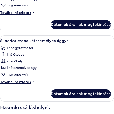
Standard
Ingyenes wifi
egyágyas
Standard
További részletek
szoba
egyágyas
szoba
Dátumok árainak megtekintése
további
részletei
A
Egy modern szállodai szoba, zöld ággyal
4
Superior szoba kétszemélyes ággyal
következő
19 négyzetméter
szoba
1 hálószoba
összes
képének
2 férőhely
megtekintése:
1 kétszemélyes ágy
Superior
Ingyenes wifi
szoba
Superior
További részletek
kétszemélyes
szoba
ággyal
kétszemélyes
Dátumok árainak megtekintése
ággyal
további
részletei
Hasonló szálláshelyek