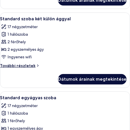
Dátumok árainak megtekintése
részletei
A
Egy szállodai szoba íróasztallal, két á
4
Standard szoba két külön ággyal
következő
17 négyzetméter
szoba
1 hálószoba
összes
képének
2 férőhely
megtekintése:
2 egyszemélyes ágy
Standard
Ingyenes wifi
szoba
Standard
További részletek
két
szoba
külön
két
Dátumok árainak megtekintése
külön
ággyal
ággyal
további
A
Egy szállodai szoba, amelyben található
5
részletei
Standard egyágyas szoba
következő
17 négyzetméter
szoba
1 hálószoba
összes
képének
1 férőhely
megtekintése:
1 egyszemélyes ágy