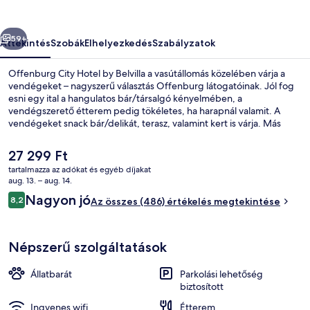
képgalériája
őző
Következő
59+
Áttekintés
Szobák
Elhelyezkedés
Szabályzatok
Offenburg City Hotel by Belvilla a vasútállomás közelében várja a
vendégeket – nagyszerű választás Offenburg látogatóinak. Jól fog
esni egy ital a hangulatos bár/társalgó kényelmében, a
vendégszerető étterem pedig tökéletes, ha harapnál valamit. A
vendégeket snack bár/delikát, terasz, valamint kert is várja. Más
utazók jó véleménnyel vannak a szálláshely következő jellemzőiről:
segítőkész személyzet.
A
27 299 Ft
jelenlegi
tartalmazza az adókat és egyéb díjakat
ár
aug. 13. – aug. 14.
Bár (a szálláshelyen)
27 299 Ft
Értékelések
Nagyon jó
8,2
Az összes (486) értékelés megtekintése
8,2 ennyiből: 10
Népszerű szolgáltatások
Állatbarát
Parkolási lehetőség
biztosított
Ingyenes wifi
Étterem