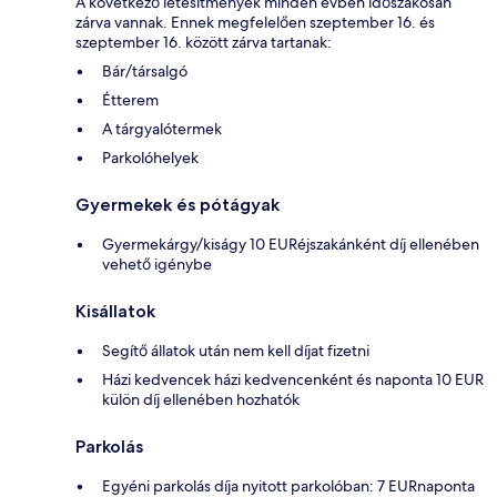
A következő létesítmények minden évben időszakosan
zárva vannak. Ennek megfelelően szeptember 16. és
szeptember 16. között zárva tartanak:
Bár/társalgó
Étterem
A tárgyalótermek
Parkolóhelyek
Gyermekek és pótágyak
Gyermekárgy/kiságy 10 EURéjszakánként díj ellenében
vehető igénybe
Kisállatok
Segítő állatok után nem kell díjat fizetni
Házi kedvencek házi kedvencenként és naponta 10 EUR
külön díj ellenében hozhatók
Parkolás
Egyéni parkolás díja nyitott parkolóban: 7 EURnaponta