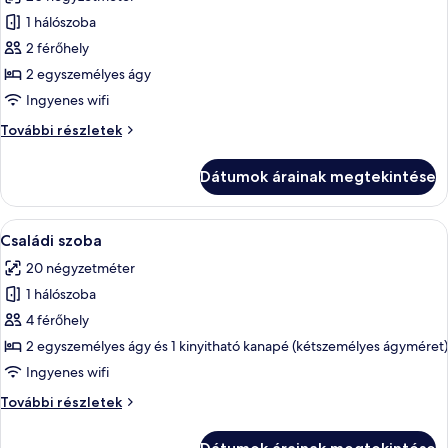
szoba
1 hálószoba
összes
képének
2 férőhely
megtekintése:
2 egyszemélyes ágy
Superior
Ingyenes wifi
szoba
Superior
További részletek
két
szoba
külön
két
Dátumok árainak megtekintése
külön
ággyal
ággyal
további
A
Egy szállodai szoba, amelyben található
4
részletei
Családi szoba
következő
20 négyzetméter
szoba
1 hálószoba
összes
képének
4 férőhely
megtekintése:
2 egyszemélyes ágy és 1 kinyitható kanapé (kétszemélyes ágyméret)
Családi
Ingyenes wifi
szoba
Családi
További részletek
szoba
további