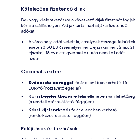
Kötelezően fizetendő díjak
Be- vagy kijelentkezéskor a következő díjak fizetését fogják
kérni a szálláshelyen. A díjak tartalmazhatják a fizetendő
adókat:
A város helyi adót vetett ki, amelynek összege felnőttek
esetén 3.50 EUR személyenként, éjszakánként (max. 21
éjszaka). 18 év alatti gyermekek után nem kell adót
fizetni.
Opcionális extrák
Svédasztalos reggeli
felár ellenében kérhető: 16
EUR/fő (hozzávetőleges ár)
Korai bejelentkezésre
felár ellenében van lehetőség
(a rendelkezésre állástól függően)
Kései kijelentkezés
felár ellenében kérhető
(rendelkezésre állástól függően)
Felújítások és bezárások