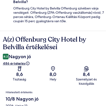
Belvilla?
Offenburg City Hotel by Belvilla Offenburg szívében várja
vendégeit. Offenburg (ZPA-Offenburg vasútállomás) rövid, 7
perces sétára, Offenburg-Ortenau Kiállítási Központ pedig
csupán 15 perc gyalogtávra van tőle.
A(z) Offenburg City Hotel by
Értékelések
Belvilla értékelései
Nagyon jó
8,2
486 értékelés
8,6
8,0
8,4
Tisztaság
Hely
Személyzet és
kiszolgálás
Értékelések
Hitelesített értékelés
10/8 Nagyon jó
2026. június 12.