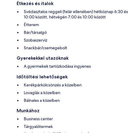
Étkezés és italok
Svédasztalos reggeli (felár ellenében) hétköznap 6:30 és
10:00 között, hétvégén 7:00 és 10:00 között
Étterem
Bár/társalgó
Szobaszerviz
Snackbár/csemegebolt
Gyerekekkel utazóknak
A gyermekek tartózkodása ingyenes
Időtöltési lehetőségek
Kerékpárkölcsönzés a közelben
Lovaglás a közelben
Bálnales a közelben
Munkához
Business center
Tárgyalótermek