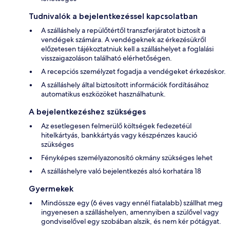
Tudnivalók a bejelentkezéssel kapcsolatban
A szálláshely a repülőtértől transzferjáratot biztosít a
vendégek számára. A vendégeknek az érkezésükről
előzetesen tájékoztatniuk kell a szálláshelyet a foglalási
visszaigazoláson található elérhetőségen.
A recepciós személyzet fogadja a vendégeket érkezéskor.
A szálláshely által biztosított információk fordításához
automatikus eszközöket használhatunk.
A bejelentkezéshez szükséges
Az esetlegesen felmerülő költségek fedezetéül
hitelkártyás, bankkártyás vagy készpénzes kaució
szükséges
Fényképes személyazonosító okmány szükséges lehet
A szálláshelyre való bejelentkezés alsó korhatára 18
Gyermekek
Mindössze egy (6 éves vagy ennél fiatalabb) szállhat meg
ingyenesen a szálláshelyen, amennyiben a szülővel vagy
gondviselővel egy szobában alszik, és nem kér pótágyat.