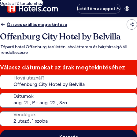
Ugrás a fő tartalomhoz
Letöltöm az appot
Összes szállás megtekintése
Offenburg City Hotel by Belvilla
Tóparti hotel Offenburg területén, ahol étterem és bár/társalgó áll
rendelkezésre
Válassz dátumokat az árak megtekintéséhez
Hová utaznál?
Dátumok
Vendégek
Keresés