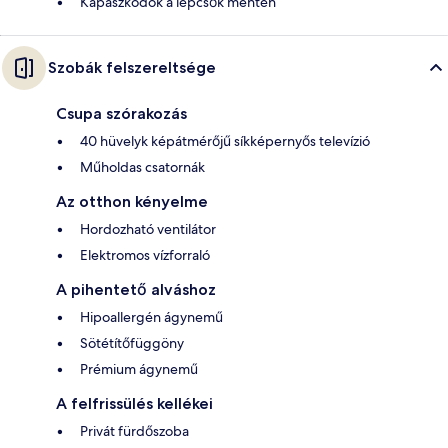
Kapaszkodók a lépcsők mentén
Szobák felszereltsége
Csupa szórakozás
40 hüvelyk képátmérőjű síkképernyős televízió
Műholdas csatornák
Az otthon kényelme
Hordozható ventilátor
Elektromos vízforraló
A pihentető alváshoz
Hipoallergén ágynemű
Sötétítőfüggöny
Prémium ágynemű
A felfrissülés kellékei
Privát fürdőszoba