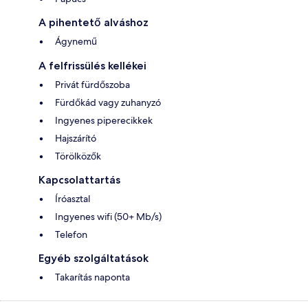
A pihentető alváshoz
Ágynemű
A felfrissülés kellékei
Privát fürdőszoba
Fürdőkád vagy zuhanyzó
Ingyenes piperecikkek
Hajszárító
Törölközők
Kapcsolattartás
Íróasztal
Ingyenes wifi (50+ Mb/s)
Telefon
Egyéb szolgáltatások
Takarítás naponta