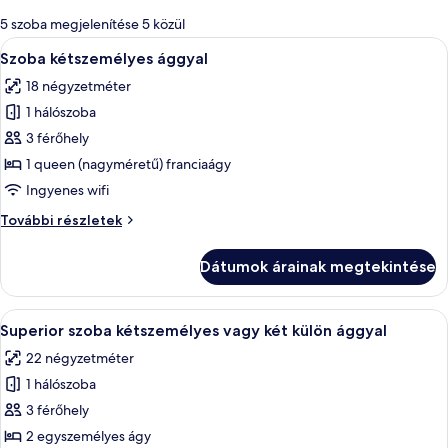
álló
5 szoba megjelenítése 5 közül
szűrők
A
Egy modern hálószoba, melyben van egy 
12
Szoba kétszemélyes ággyal
következő
18 négyzetméter
szoba
1 hálószoba
összes
képének
3 férőhely
megtekintése:
1 queen (nagyméretű) franciaágy
Szoba
Ingyenes wifi
kétszemélyes
Szoba
További részletek
ággyal
kétszemélyes
ággyal
Dátumok árainak megtekintése
további
részletei
A
Egy szállodai szoba, amelyben egy nagy
6
Superior szoba kétszemélyes vagy két külön ággyal
következő
22 négyzetméter
szoba
1 hálószoba
összes
képének
3 férőhely
megtekintése:
2 egyszemélyes ágy