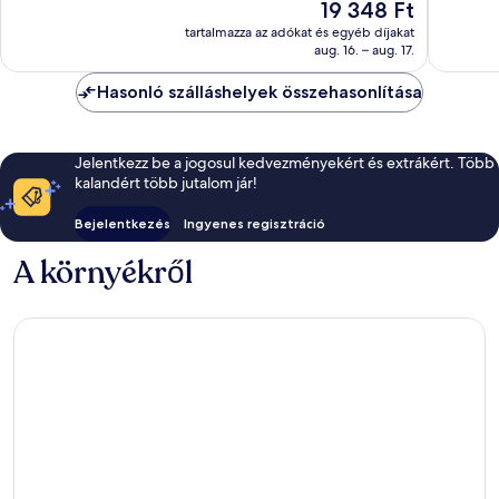
Az
19 348 Ft
52
értékelé
ár
értékelés
tartalmazza az adókat és egyéb díjakat
19 348 Ft
aug. 16. – aug. 17.
Hasonló szálláshelyek összehasonlítása
Jelentkezz be a jogosul kedvezményekért és extrákért. Több
kalandért több jutalom jár!
Bejelentkezés
Ingyenes regisztráció
A környékről