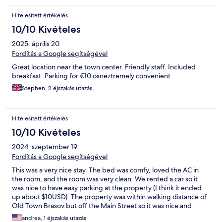
Hitelesített értékelés
10/10 Kivételes
2025. április 20.
Fordítás a Google segítségével
Great location near the town center. Friendly staff. Included
breakfast. Parking for €10 osneztremely convenient.
Stephen, 2 éjszakás utazás
Hitelesített értékelés
10/10 Kivételes
2024. szeptember 19.
Fordítás a Google segítségével
This was a very nice stay. The bed was comfy, loved the AC in
the room, and the room was very clean. We rented a car so it
was nice to have easy parking at the property (I think it ended
up about $10USD). The property was within walking distance of
Old Town Brasov but off the Main Street so it was nice and
quiet. The included breakfast in the morning was delicious. We
andrea, 1 éjszakás utazás