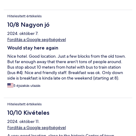
would definitely stay again.
Hitelesített értékelés
10/8 Nagyon jó
2024. október 7.
Fordítás a Google segítségével
Would stay here again
Nice hotel. Good location. Just a few blocks from the old town.
But far enough away that there aren’t tons of people around.
Bus stop about 10 meters from hotel with bus to train station
(bus #4). Nice and friendly staff. Breakfast was ok. Only down
side is breakfast is kinda late on the weekend (starting at 8).
5 éjszakás utazás
Hitelesített értékelés
10/10 Kivételes
2024. október 11.
Fordítás a Google segítségével
A very good location, close to the historic Center of town.