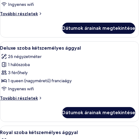
Superior
Ingyenes wifi
szoba
Superior
További részletek
kétszemélyes
szoba
vagy
kétszemélyes
Dátumok árainak megtekintése
vagy
két
két
külön
külön
A
Egy szállodai szoba, amelyben találhat
ággyal
5
ággyal
Deluxe szoba kétszemélyes ággyal
következő
további
26 négyzetméter
részletei
szoba
1 hálószoba
összes
képének
3 férőhely
megtekintése:
1 queen (nagyméretű) franciaágy
Deluxe
Ingyenes wifi
szoba
Deluxe
További részletek
kétszemélyes
szoba
ággyal
kétszemélyes
Dátumok árainak megtekintése
ággyal
további
részletei
A
Egy modern szállodai szoba, melyben fa p
8
Royal szoba kétszemélyes ággyal
következő