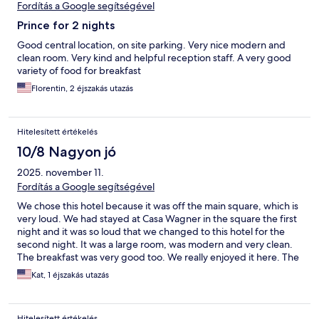
Fordítás a Google segítségével
Prince for 2 nights
Good central location, on site parking. Very nice modern and
clean room. Very kind and helpful reception staff. A very good
variety of food for breakfast
Florentin, 2 éjszakás utazás
Hitelesített értékelés
10/8 Nagyon jó
2025. november 11.
Fordítás a Google segítségével
We chose this hotel because it was off the main square, which is
very loud. We had stayed at Casa Wagner in the square the first
night and it was so loud that we changed to this hotel for the
second night. It was a large room, was modern and very clean.
The breakfast was very good too. We really enjoyed it here. The
staff was also very attentive.
Kat, 1 éjszakás utazás
Hitelesített értékelés