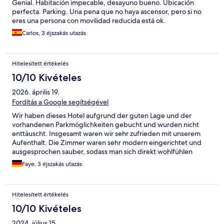
Genial. Habitación impecable, desayuno bueno. Ubicación
perfecta. Parking. Una pena que no haya ascensor, pero si no
eres una persona con movilidad reducida está ok.
Carlos, 3 éjszakás utazás
Hitelesített értékelés
10/10 Kivételes
2026. április 19.
Fordítás a Google segítségével
Wir haben dieses Hotel aufgrund der guten Lage und der
vorhandenen Parkmöglichkeiten gebucht und wurden nicht
enttäuscht. Insgesamt waren wir sehr zufrieden mit unserem
Aufenthalt. Die Zimmer waren sehr modern eingerichtet und
ausgesprochen sauber, sodass man sich direkt wohlfühlen
konnte. Das Frühstück war zwar einfach gehalten, aber
Faye, 3 éjszakás utazás
ausreichend und bot alles, was man für einen guten Start in den
Tag braucht. Wir würden jederzeit wiederkommen und können
das Hotel auf jeden Fall weiterempfehlen.
Hitelesített értékelés
10/10 Kivételes
2024. július 15.