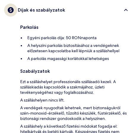
Díjak és szabályzatok
Parkolás
Egyéni parkolás díja: 50 RONnaponta
A helyszíni parkolás biztosításához a vendégeknek
előzetesen kapcsolatba kell lépniük a szálláshellyel
A parkolás magassági korlátokkal lehetséges
Szabályzatok
Ezt a szálláshelyet professzionális szállásadó kezeli. A
szálláskiadás kapcsolódik a szakmájához, üzleti
tevékenységéhez vagy foglalkozásához.
A szálláshelyen nincs lift.
A vendégek nyugodtak lehetnek, mert biztonságukról
szén-monoxid-érzékelő, tűzoltó készülék, füstérzékelő, és
biztonsági rendszer gondoskodik a helyszínen.
A szálláshely a következő fizetési módokat fogadja el:
hitelkártyák és betéti kártyák. Készpénzes fizetés nem