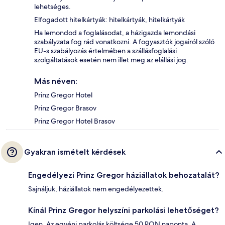
lehetséges.
Elfogadott hitelkártyák: hitelkártyák, hitelkártyák
Ha lemondod a foglalásodat, a házigazda lemondási
szabályzata fog rád vonatkozni. A fogyasztók jogairól szóló
EU-s szabályozás értelmében a szállásfoglalási
szolgáltatások esetén nem illet meg az elállási jog.
Más néven:
Prinz Gregor Hotel
Prinz Gregor Brasov
Prinz Gregor Hotel Brasov
Gyakran ismételt kérdések
Engedélyezi Prinz Gregor háziállatok behozatalát?
Sajnáljuk, háziállatok nem engedélyezettek.
Kínál Prinz Gregor helyszíni parkolási lehetőséget?
Igen. Az egyéni parkolás költsége 50 RON naponta. A