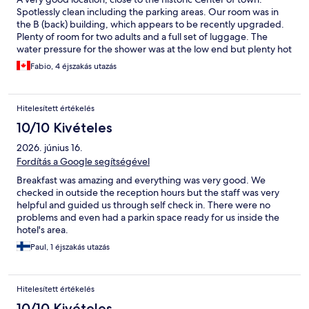
Spotlessly clean including the parking areas. Our room was in
the B (back) building, which appears to be recently upgraded.
Plenty of room for two adults and a full set of luggage. The
water pressure for the shower was at the low end but plenty hot
enough. A similar breakfast offering as other hotels we stayed at
Fabio, 4 éjszakás utazás
in Romania. I would not hesitate to recommend this hotel and
would stay there again.
Hitelesített értékelés
10/10 Kivételes
2026. június 16.
Fordítás a Google segítségével
Breakfast was amazing and everything was very good. We
checked in outside the reception hours but the staff was very
helpful and guided us through self check in. There were no
problems and even had a parkin space ready for us inside the
hotel's area.
Paul, 1 éjszakás utazás
Hitelesített értékelés
10/10 Kivételes