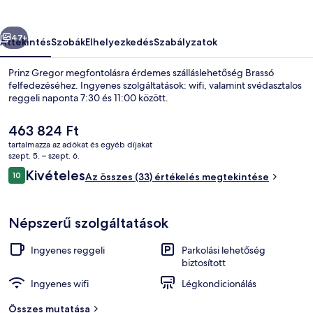
őző
Következő
47+
Áttekintés
Szobák
Elhelyezkedés
Szabályzatok
Prinz Gregor megfontolásra érdemes szálláslehetőség Brassó
felfedezéséhez. Ingyenes szolgáltatások: wifi, valamint svédasztalos
reggeli naponta 7:30 és 11:00 között.
A
463 824 Ft
jelenlegi
tartalmazza az adókat és egyéb díjakat
ár
szept. 5. – szept. 6.
463 824 Ft
Értékelések
Kivételes
10
Az összes (33) értékelés megtekintése
10 ennyiből: 10
Superior szoba kétszemélyes vagy két 
Népszerű szolgáltatások
Ingyenes reggeli
Parkolási lehetőség
biztosított
Ingyenes wifi
Légkondicionálás
Összes mutatása