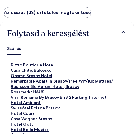
Az összes (33) értékelés megtekintése
Folytasd a keresgélést
Szállás
S
Rizzo Boutique Hotel
z
S
Casa Chitic Balcescu
a
z
S
Qosmo Brasov Hotel
b
a
z
S
Remarkable Apart in Brasov/free Wif/lux Mattres/
v
b
a
z
S
Radisson Blu Aurum Hotel, Brasov
á
v
b
a
z
S
Rossmarkt HAUS
n
á
v
b
a
z
S
Visit Romania By Brasov BnB 2 Parking, Internet
y
n
á
v
b
a
z
S
Hotel Ambient
o
y
n
á
v
b
a
z
S
Swissôtel Poiana Brasov
s
o
y
n
á
v
b
a
z
S
Hotel Cubix
l
s
o
y
n
á
v
b
a
z
S
Casa Wagner Brasov
i
l
s
o
y
n
á
v
b
a
z
S
Hotel Gott
n
i
l
s
o
y
n
á
v
b
a
z
S
Hotel Bella Muzica