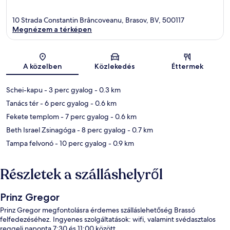
10 Strada Constantin Brâncoveanu, Brasov, BV, 500117
Megnézem a térképen
Térkép
A közelben
Közlekedés
Éttermek
Schei-kapu
- 3 perc gyalog
- 0.3 km
Tanács tér
- 6 perc gyalog
- 0.6 km
Fekete templom
- 7 perc gyalog
- 0.6 km
Beth Israel Zsinagóga
- 8 perc gyalog
- 0.7 km
Tampa felvonó
- 10 perc gyalog
- 0.9 km
Részletek a szálláshelyről
Prinz Gregor
Prinz Gregor megfontolásra érdemes szálláslehetőség Brassó
felfedezéséhez. Ingyenes szolgáltatások: wifi, valamint svédasztalos
reggeli naponta 7:30 és 11:00 között.